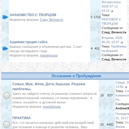
Воскресенье,
2026-07-12,
03:15
ЗНАКОМСТВО С ТВОРЦОМ
Тема:
5
1716
РАЗГОВОР С
Модератор форума:
След_Вечности
ТВОРЦОМ
Сообщение от:
След_Вечности
Вторник, 2026-
Администрация сайта
05-05, 03:47
Тема:
Проблемы
Важные сообщения и объявления для вас. Стоит
4
401
на форуме
иногда заглядывать сюда...
Сообщение от:
Модератор форума:
masterkosta
След_Вечности
Осознание и Пробуждение
Среда, 2
Семья, Муж, Жена, Дети, Карьера. Решаем
13:56
проблемы.
Тема:
Сл
Здесь вы найдете ответы на решение сложных вопросов
18
927
взаимоо
взаимоотношений человека, со своим окружением - в
Ро...
семье, на работе, в духовной жизни.
Сообщен
Модератор форума:
masterkosta
Andrew9
Понедель
ПРАКТИКА
01, 19:27
Тема:
Ос
Все, что касается реальных действий или воздействий,
10
4482
Жизнь...
для познания и помощи в развитии человека...Ваш