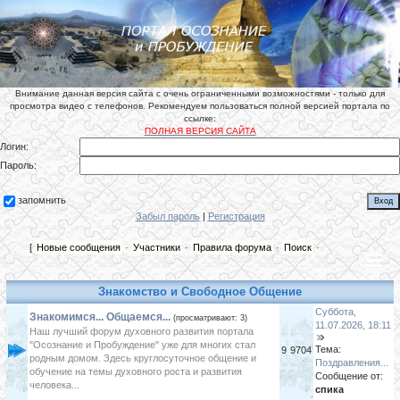
Внимание данная версия сайта с очень ограниченными возможностями - только для
просмотра видео с телефонов. Рекомендуем пользоваться полной версией портала по
ссылке:
ПОЛНАЯ ВЕРСИЯ САЙТА
Логин:
Пароль:
запомнить
Забыл пароль
|
Регистрация
[
Новые сообщения
·
Участники
·
Правила форума
·
Поиск
·
Знакомство и Свободное Общение
Суббота,
Знакомимся... Общаемся...
(просматривают: 3)
11.07.2026, 18:11
Наш лучший форум духовного развития портала
"Осознание и Пробуждение" уже для многих стал
Тема:
9
9704
родным домом. Здесь круглосуточное общение и
Поздравления...
обучение на темы духовного роста и развития
Сообщение от:
человека...
спика