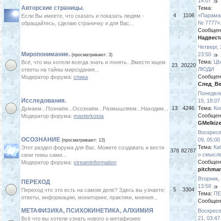
14:07
Авторские страницы.
Тема:
4
1106
«Парама
Если Вы имеете, что сказать и показать людям -
№ 7777».
обращайтесь, сделаю страничку и для Вас...
Сообщен
Надвест
Четверг,
Миропонимание.
23:50
(просматривают: 3)
Тема:
Ц
Всё, что мы хотели всегда знать и понять...Вместе ищем
23
20220
ЛЮДИ
ответы на тайны мироздания...
Сообщен
Модератор форума:
спика
След_Ве
Понедель
Исследования.
15, 18:07
13
4246
Тема:
Ко
Думаем...Познаём...Осознаём...Размышляем...Находим...
Сообщен
Модератор форума:
masterkosta
GMelkiz
Воскресе
ОСОЗНАНИЕ
09, 05:00
(просматривают: 13)
Тема:
Ка
Этот раздел форума для Вас. Можете создавать и вести
378
82787
о смысле
свои темы сами...
Сообщен
Модератор форума:
streaminformation
pitchma
Вторник,
ПЕРЕХОД
13:58
5
3304
Переход что это есть на самом деле? Здесь вы узнаете:
Тема:
ПЕ
ответы, информацию, мониторинг, практики, мнения...
Сообщен
МЕТАФИЗИКА, ПСИХОКИНЕТИКА, АЛХИМИЯ
Воскресе
21, 03:47
Всё что вы хотели узнать нового о метафизике