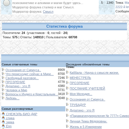
5
1340
Тема:
Ма
психокинетике и алхимии и магии будет здесь...
2222-й le
Модератор форума сталкер и маг Смысл.
Сообщен
Модератор форума:
Смысл
Статистика форума
Посетители:
24
(участников -
0
, гостей -
24
)
Темы:
575
| Ответы:
148910
| Пользователи:
68708
Самые отвечаемые темы
Последние обновлённые темы
Тема:
8909
Осознания от Сириуса .
Каббала - Наука о смысле жизни.
8700
Что происходит сейчас в Мире...
7246
МЕНЕСТРЕЛЬ
Свободный разговор...
4778
ПРОЗРЕНИЕ
ПРОЗРЕНИЕ
4380
Дуратино - это Я
ПОСЛАНИЕ УЧИТЕЛЕЙ
3731
Человек и Мир
3418
Моя Мелодия...
Вопросы к Индиго и Кристальным...
3048
Любовь...
Осознания от Сириуса .
ТРУБАДУР
Самые разговорчивые
Дуратино - это Я
СНЕЖЭЛЬ-БИО-ДАР
«Парамагинумерология № 7777» Символ
спика
Личная Тема Фёдоровны.
эмма
Enn
Жизнь в 5 Измерении