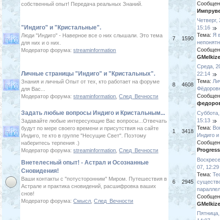
Сообщен
собственный опыт! Передача реальных Знаний.
Импрув
Четверг,
"Индиго" и "Кристальные".
15:16
Тема:
Я 
Люди "Индиго" - Наверное все о них слышали. Это тема
7
1590
непонятн
для них и о них.
Сообщен
Модератор форума:
streaminformation
GMelkiz
Среда, 2
Личные страницы "Индиго" и "Кристальных".
22:14
Тема:
Ли
Знания и личный Опыт от тех, кто работает на форуме
8
4608
Фёдоров
для Вас...
Сообщен
Модератор форума:
streaminformation
,
След_Вечности
федоро
Задать любые вопросы Индиго и Кристальным...
Суббота,
15:13
Задавайте любые интересующие Вас вопросы...Отвечать
Тема:
Во
будут по мере своего времени и присутствия на сайте
1
3418
Индиго и
Индиго, те кто в группе "Несущие Свет". Поэтому
Сообщен
наберитесь терпения .)
Progres
Модератор форума:
streaminformation
,
След_Вечности
Воскресе
Внетелесный опыт! - Астрал и Осознанные
07, 12:29
Сновидения!
Тема:
Те
Ваши контакты с "потусторонним" Миром. Путешествия в
6
2945
существ
Астрале и практика сновидений, расшифровка ваших
паралле
снов!
Сообщен
Модератор форума:
Смысл
,
След_Вечности
GMelkiz
Пятница,