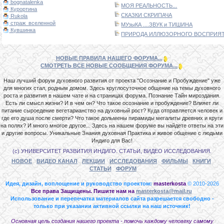
bognatalenka
МОЯ РЕАЛЬНОСТЬ...
Курортина
СКАЗКИ СКРИПАЧА
Rukola
страж_вселенной
МУзыКА ....ЗВУК и ТИШИНА
Кувшинка
ПРИРОДА ИЛЛЮЗОРНОГО ВОСПРИЯТИ
НОВЫЕ ПРАВИЛА НАШЕГО ФОРУМА...
СМОТРЕТЬ ВСЕ НОВЫЕ СООБЩЕНИЯ ФОРУМА...
Наш лучший форум духовного развития от проекта "Осознание и Пробуждение" уже
для многих стал, родным домом. Здесь круглосуточное общение на темы духовного
роста и развития в нашем чате и на страницах форума. Познание Тайн мироздания.
Есть ли смысл жизни? И в чем он? Что такое осознание и пробуждение? Влияет ли
питание сыроедение вегетарианство на духовный рост? Куда отправляется человек и
где его душа после смерти? Что такое дольмены пирамиды мегалиты древних и круги
на полях? И много многое другое... Здесь на нашем форуме вы найдете ответы на эти
и другие вопросы. Уникальные Знания духовная Практика и живое общение с людьми
Индиго для Вас!
(с) УНИВЕРСИТЕТ РАЗВИТИЯ ИНДИГО. СТАТЬИ, ВИДЕО ИССЛЕДОВАНИЯ.
НОВОЕ
ВИДЕО КАНАЛ
ЛЕКЦИИ
ИССЛЕДОВАНИЯ
ФИЛЬМЫ
КНИГИ
СТАТЬИ
ФОРУМ
Идея, дизайн, воплощение и руководство проектом:
masterkosta
© 2010-2026
Все права Защищены. Пишите нам на
masterkosta@mail.ru
Использование и перепечатка материалов сайта разрешается свободно -
только при указании активной ссылки на наш источник!
Основная цель создания нашего проекта - помочь каждому человеку самому