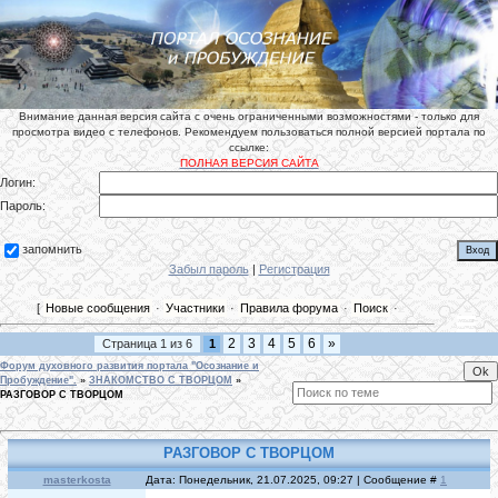
Внимание данная версия сайта с очень ограниченными возможностями - только для
просмотра видео с телефонов. Рекомендуем пользоваться полной версией портала по
ссылке:
ПОЛНАЯ ВЕРСИЯ САЙТА
Логин:
Пароль:
запомнить
Забыл пароль
|
Регистрация
[
Новые сообщения
·
Участники
·
Правила форума
·
Поиск
·
2
3
4
5
6
»
Страница
1
из
6
1
Форум духовного развития портала "Осознание и
Пробуждение".
»
ЗНАКОМСТВО С ТВОРЦОМ
»
РАЗГОВОР С ТВОРЦОМ
РАЗГОВОР С ТВОРЦОМ
masterkosta
Дата: Понедельник, 21.07.2025, 09:27 | Сообщение #
1