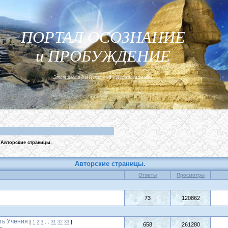
ПОРТАЛ ОСОЗНАНИЕ
и ПРОБУЖДЕНИЕ
Этот место для Искателей и Исследователей...
Авторские страницы.
Авторские страницы.
Ответы
Просмотры
73
120862
ть Учения
[
1
2
3
…
31
32
33
]
658
261280