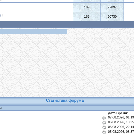
я
189
77897
0
]
185
60730
Статистика форума
ы
Дата,Время:
07.08.2026, 01:
06.08.2026, 19:
05.08.2026, 22:
05.08.2026, 08: