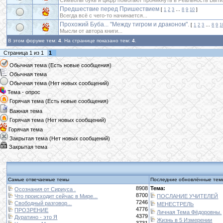
Символы букв и цифр помогают проникнуть в Реальность Быти
Предшествие перед Пришествием
[
1
2
3
…
8
9
10
]
Всегда всё с чего-то начинается...
Прохожий Буба... "Между тигром и драконом".
[
1
2
3
…
8
9
1
Мысли от автора книги...
В этом форуме тем:
4
. На странице показано тем:
4
.
Страница
1
из
1
1
Обычная тема (Есть новые сообщения)
Обычная тема
Обычная тема (Нет новых сообщений)
Тема - опрос
Горячая тема (Есть новые сообщения)
Важная тема
Горячая тема (Нет новых сообщений)
Горячая тема
Закрытая тема (Нет новых сообщений)
Закрытая тема
Самые отвечаемые темы
Последние обновлённые тем
8908
Тема:
Осознания от Сириуса .
8700
Что происходит сейчас в Мире...
ПОСЛАНИЕ УЧИТЕЛЕЙ
7246
Свободный разговор...
МЕНЕСТРЕЛЬ
4776
ПРОЗРЕНИЕ
Личная Тема Фёдоровны.
4379
Дуратино - это Я
Жизнь в 5 Измерении