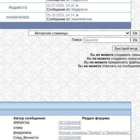
22.07.2024, 14:16
Надвеста
Сообщение от:
Надвеста
05.10.2023, 14:14
masterkosta
Сообщение от:
masterkosta
Поиск:
Вы
не можете
создавать темы
Вы
не можете
создавать опросы
Вы
не можете
прикреплять файлы
Вы
не можете
отвечать на сообщения
Автор сообщения:
Раздел форума:
19
ANNAChiz
ОСОЗНАНИЕ
25
спика
ОСОЗНАНИЕ
14
федоровна
Личные страницы "Индиго" и "Кристальных".
37
След_Вечности
ОСОЗНАНИЕ