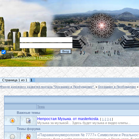
Логин:
Пароль:
запомнить
Забыл пароль
|
Регистрация
Страница
1
из
1
1
Форум духовного развития портала "Осознание и Пробуждение".
»
Осознание и Пробуждение
»
Тема
Важные темы
Непростая Музыка. от masterkostа.
[
1
2
3
4
]
Музыка за музыкой... Здесь будет музыка и видео клипы...
Темы форума
«Парамагинумерология № 7777» Символизм и Реальнос