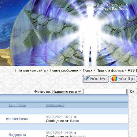
Пятница, 07.08.2026, 06:15
Приветствую Вас
Гость
|
[
На главную сайта
·
Новые сообщения
·
Поиск
·
Правила форума
·
RSS
]
Фильтр по:
Автор темы
Обновления
↓
05.02.2026, 16:17
masterkosta
Сообщение от:
Баюн
03.07.2026, 14:08
Надвеста
Сообщение от:
Надвеста