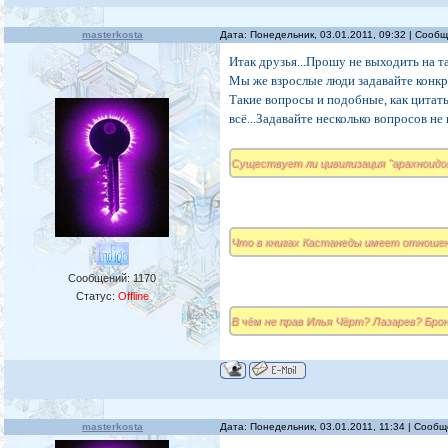
masterkosta
Дата: Понедельник, 03.01.2011, 09:32 | Сооб
Итак друзья...Прошу не выходить на 
Мы же взрослые люди задавайте конк
Такие вопросы и подобные, как цитат
всё...Задавайте несколько вопросов не
Существует ли цивилизация "арахноидов
Что в книгах Кастанеды имеет отношен
Сообщений:
1170
Статус:
Offline
В чём не прав Илья Чёрт? Лазарев? Бро
masterkosta
Дата: Понедельник, 03.01.2011, 11:34 | Сооб