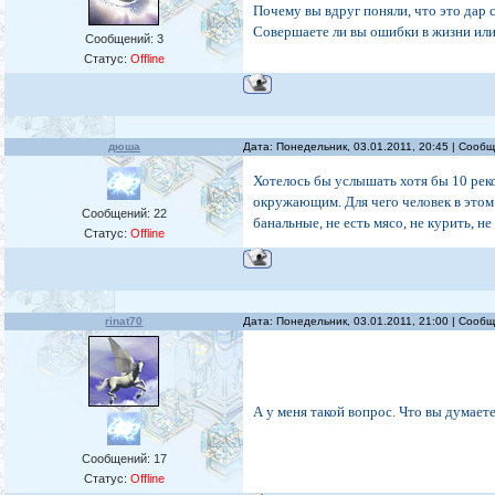
Почему вы вдруг поняли, что это дар
Совершаете ли вы ошибки в жизни или
Сообщений:
3
Статус:
Offline
дюша
Дата: Понедельник, 03.01.2011, 20:45 | Сооб
Хотелось бы услышать хотя бы 10 рек
окружающим. Для чего человек в этом 
Сообщений:
22
банальные, не есть мясо, не курить, не
Статус:
Offline
rinat70
Дата: Понедельник, 03.01.2011, 21:00 | Сооб
А у меня такой вопрос. Что вы думаете
Сообщений:
17
Статус:
Offline