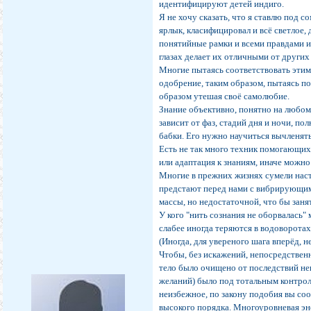
идентифицируют детей индиго.
Я не хочу сказать, что я ставлю под 
ярлык, класифицировал и всё светлое, 
понятийные рамки и всеми правдами 
глазах делает их отличными от других
Многие пытаясь соответствовать этим
одобрение, таким образом, пытаясь по
образом утешая своё самолюбие.
Знание объективно, понятно на любом
зависит от фаз, стадий дня и ночи, по
бабки. Его нужно научиться вычленят
Есть не так много техник помогающих 
или адаптация к знаниям, иначе можно
Многие в прежних жизнях сумели настр
предстают перед нами с вибрирующими
массы, но недостаточной, что бы зан
У кого "нить сознания не оборвалась"
слабее иногда теряются в водоворотах
(Иногда, для увереного шага вперёд, 
Чтобы, без искажений, непосредствен
тело было очищено от последствий неп
желаний) было под тотальным контроле
неизбежное, по закону подобия вы со
высокого порядка. Многоуровневая эн