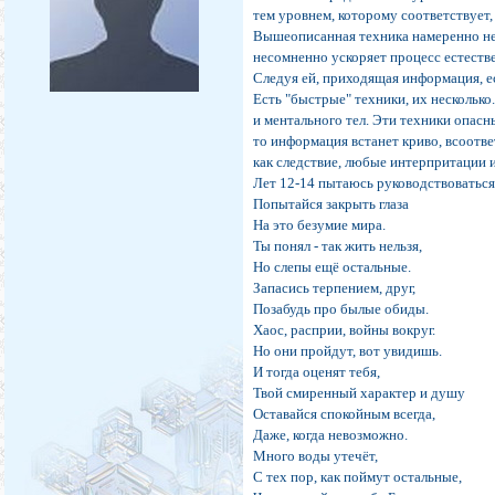
тем уровнем, которому соответствует,
Вышеописанная техника намеренно не 
несомненно ускоряет процесс естествен
Следуя ей, приходящая информация, ес
Есть "быстрые" техники, их нескольк
и ментального тел. Эти техники опасн
то информация встанет криво, всоотв
как следствие, любые интерпритации 
Лет 12-14 пытаюсь руководствоватьс
Попытайся закрыть глаза
На это безумие мира.
Ты понял - так жить нельзя,
Но слепы ещё остальные.
Запасись терпением, друг,
Позабудь про былые обиды.
Хаос, расприи, войны вокруг.
Но они пройдут, вот увидишь.
И тогда оценят тебя,
Твой смиренный характер и душу
Оставайся спокойным всегда,
Даже, когда невозможно.
Много воды утечёт,
С тех пор, как поймут остальные,