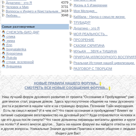
4379
Дуратино - это Я
Жизнь в 5 Измерении
3731
Человек и Мир
3418
Моя Мелодия...
Вопросы к Индиго и Кристальным...
3048
Любовь...
Каббала - Наука о смысле жизни.
ТРУБАДУР
Самые разговорчивые
Дуратино - это Я
СНЕЖЭЛЬ-БИО-ДАР
МОЯ РЕАЛЬНОСТЬ...
спика
ПРОЗРЕНИЕ
эмма
Enn
СКАЗКИ СКРИПАЧА
bognatalenka
МУзыКА ....ЗВУК и ТИШИНА
Курортина
ПРИРОДА ИЛЛЮЗОРНОГО ВОСПРИЯТИ
Rukola
страж_вселенной
Реальная История нашей цивилизации.
Кувшинка
РАЗГОВОР С ТВОРЦОМ
НОВЫЕ ПРАВИЛА НАШЕГО ФОРУМА...
СМОТРЕТЬ ВСЕ НОВЫЕ СООБЩЕНИЯ ФОРУМА...
Наш лучший форум духовного развития от проекта "Осознание и Пробуждение" уже
для многих стал, родным домом. Здесь круглосуточное общение на темы духовного
роста и развития в нашем чате и на страницах форума. Познание Тайн мироздания.
Есть ли смысл жизни? И в чем он? Что такое осознание и пробуждение? Влияет ли
питание сыроедение вегетарианство на духовный рост? Куда отправляется человек и
где его душа после смерти? Что такое дольмены пирамиды мегалиты древних и круги
на полях? И много многое другое... Здесь на нашем форуме вы найдете ответы на эти
и другие вопросы. Уникальные Знания духовная Практика и живое общение с людьми
Индиго для Вас!