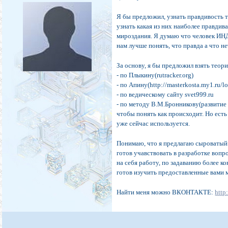
Я бы предложил, узнать правдивость 
узнать какая из них наиболее правдив
мироздания. Я думаю что человек ИНД
нам лучше понять, что правда а что не
За основу, я бы предложил взять тео
- по Плыкину(rutracker.org)
- по Апину(http://masterkosta.my1.ru
- по ведическому сайту svet999.ru
- по методу В.М.Бронникову(развитие 
чтобы понять как происходит. Но есть 
уже сейчас используется.
Понимаю, что я предлагаю сыроватый 
готов учавствовать в разработке вопр
на себя работу, по задаванию более к
готов изучить предоставленные вами 
Найти меня можно ВКОНТАКТЕ:
http