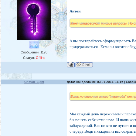
Антон
,
Меня интересуют многие вопросы. Но с
А вы постарайтесь сформулировать Вас
придерживаться...Если вы хотите обсуд
Сообщений:
1170
Статус:
Offline
Cristall_Light
Дата: Понедельник, 03.01.2011, 14:46 | Сооб
Есть ли отличие этого "перехода" от п
Мы каждый день переживаем и переход
бы понять себя истинного. И наша жиз
заблуждений. Вас ни кто не пугает и 
очередь.Ведь в каждом из вас сокрыта