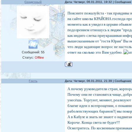
Сердечный
Дата: Четверг, 06.01.2011, 19:32 | Сообщени
Поясните пожалуйста - так правдивы 
на сайте школы КРАЙОНА господа про
момента как я увидел в церкви обьявле
подозрением отношусь к людям "прод
как индиго слегка приукрашивая инфо
вышесказанным от "гостя Юрия" Вы не
что люди задающие вопрос не настоль
ответ на сколько это Вам удобно.
Сообщений:
55
Статус:
Offline
Гость
Дата: Четверг, 06.01.2011, 21:39 | Сообщени
А почему руководители стран, корпор
Почему они не становятся чище, добре
унесёшь. Торгуют, меняют, реализуют
благие идеи о всепрощении, о покаяни
раболепствующих баранов?( мы поко
А в Кабуле и знать не знают о надвиг
Короче. Конца света не будет!!!
Осмотритесь. По косвенным признакам