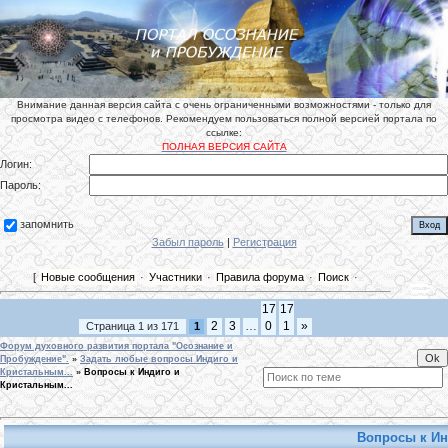
Внимание данная версия сайта с очень ограниченными возможностями - только для
просмотра видео с телефонов. Рекомендуем пользоваться полной версией портала по
ссылке:
ПОЛНАЯ ВЕРСИЯ САЙТА
Логин:
Пароль:
запомнить
Забыл пароль
|
Регистрация
[
Новые сообщения
·
Участники
·
Правила форума
·
Поиск
·
17
17
2
3
…
0
1
»
Страница
1
из
171
1
Форум духовного развития портала "Осознание и
Пробуждение".
»
Задать любые вопросы Индиго и
Кристальным...
»
Вопросы к Индиго и
Кристальным...
Вопросы к Ин