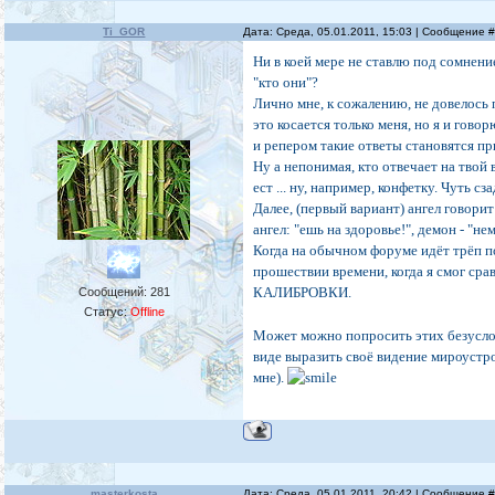
Ti_GOR
Дата: Среда, 05.01.2011, 15:03 | Сообщение 
Ни в коей мере не ставлю под сомнени
"кто они"?
Лично мне, к сожалению, не довелось 
это косается только меня, но я и говор
и репером такие ответы становятся п
Ну а непонимая, кто отвечает на твой 
ест ... ну, например, конфетку. Чуть 
Далее, (первый вариант) ангел говорит
ангел: "ешь на здоровье!", демон - "не
Когда на обычном форуме идёт трёп по
прошествии времени, когда я смог сра
КАЛИБРОВКИ.
Сообщений:
281
Статус:
Offline
Может можно попросить этих безуслов
виде выразить своё видение мироустро
мне).
masterkosta
Дата: Среда, 05.01.2011, 20:42 | Сообщение 