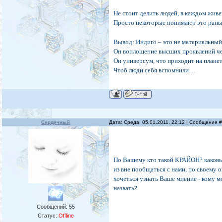
Не стоит делить людей, в каждом жив
Просто некоторые понимают это раньше
Вывод: Индиго – это не материальный 
Он воплощение высших проявлений че
Он универсум, что приходит на планет
Чтоб люди себя вспомнили…
Сердечный
Дата: Среда, 05.01.2011, 22:12 | Сообщение 
По Вашему кто такой КРАЙОН? каковы
из вне пообщаться с нами, по своему 
хочеться узнать Ваше мнение - кому 
назвать?
Сообщений:
55
Статус:
Offline