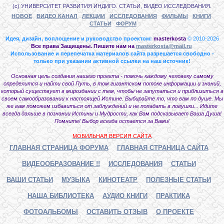
(с) УНИВЕРСИТЕТ РАЗВИТИЯ ИНДИГО. СТАТЬИ, ВИДЕО ИССЛЕДОВАНИЯ.
НОВОЕ
ВИДЕО КАНАЛ
ЛЕКЦИИ
ИССЛЕДОВАНИЯ
ФИЛЬМЫ
КНИГИ
СТАТЬИ
ФОРУМ
Идея, дизайн, воплощение и руководство проектом:
masterkosta
© 2010-2026
Все права Защищены. Пишите нам на
masterkosta@mail.ru
Использование и перепечатка материалов сайта разрешается свободно -
только при указании активной ссылки на наш источник!
Основная цель создания нашего проекта - помочь каждому человеку самому
определится и найти свой Путь, в том гигантском потоке информации и знаний,
который существует в мироздании с тем, чтобы не запутаться и приблизиться в
своем самообразовании к настоящей Истине. Выбирайте то, что вам по душе. Мы
же вам поможем избавиться от заблуждений и не попадать в ловушки... Идите
всегда дальше в познании Истины и Мудрости, как Вам подсказывает Ваша Душа!
Помните! Выбор всегда остается за Вами!
МОБИЛЬНАЯ ВЕРСИЯ САЙТА
ГЛАВНАЯ СТРАНИЦА ФОРУМА
ГЛАВНАЯ СТРАНИЦА САЙТА
ВИДЕООБРАЗОВАНИЕ !!
ИССЛЕДОВАНИЯ
СТАТЬИ
ВАШИ СТАТЬИ
МУЗЫКА
КИНОТЕАТР
ПОЛЕЗНЫЕ СТАТЬИ
НАША БИБЛИОТЕКА
АУДИО КНИГИ
ПРАКТИКА
ФОТОАЛЬБОМЫ
ОСТАВИТЬ ОТЗЫВ
О ПРОЕКТЕ