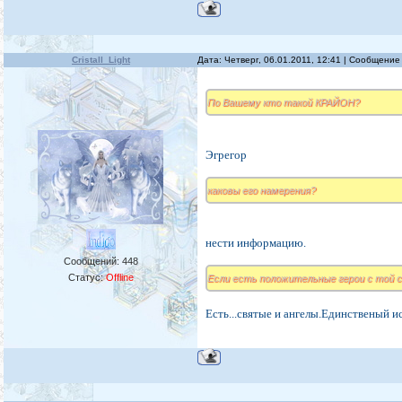
Cristall_Light
Дата: Четверг, 06.01.2011, 12:41 | Сообщени
По Вашему кто такой КРАЙОН?
Эгрегор
каковы его намерения?
нести информацию.
Сообщений:
448
Статус:
Offline
Если есть положительные герои с той 
Есть...святые и ангелы.Единственый 