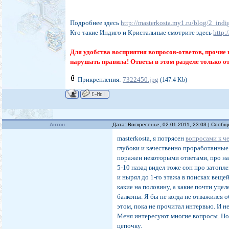
Подробнее здесь
http://masterkosta.my1.ru/blog/2_ind
Кто такие Индиго и Кристальные смотрите здесь
http:
Для удобства восприятия вопросов-ответов, прочие 
нарушать правила! Ответы в этом разделе только 
Прикрепления:
7322450.jpg
(147.4 Kb)
Антон
Дата: Воскресенье, 02.01.2011, 23:03 | Сооб
masterkosta, я потрясен
вопросами к ч
глубоки и качественно проработанные
поражен некоторыми ответами, про на
5-10 назад видел тоже сон про затопле
и нырял до 1-го этажа в поисках веще
какие на половину, а какие почти уцел
балконы. Я бы не когда не отважился о
этом, пока не прочитал интервью. И не
Меня интересуют многие вопросы. Но
цепочку.