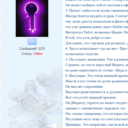
Он может поймать чей-то негатив в эфи
3. Питает слабость ко всему связанном
Иногда боится входить в храм. Считает
ему легко дается психология и философ
что уже давным-давно знает.Любит на
Интересен Тибет, возможно Индия. Оч
В той, что есть добро и свет.
Для одних, это «музыка для релакса»,
4. Часто испытывает «де жа вю». При 
Сообщений:
1170
испытанное чувство.
Статус:
Offline
5. Он создает концепции. Уже в раннем
Странно, но часто взрослый Индиго, м
но даже нарисовать ее схемы. «Куда и
6. Интуиция. Это очень важный призн
Мысль в его голове не долго разжигае
Он мыслит озарениями.
Высокая нравственность и духовность
Вот это,особо важный признак.
Он (Индиго), терпеть не может подлос
связано с «низменным» людского «я».
Он, словно священник, что потерял св
Постоянно всех чему-то учит (поучает
Примеры: Это некрасиво, так нельзя ж