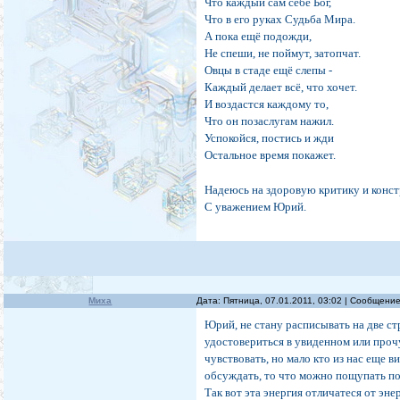
Что каждый сам себе Бог,
Что в его руках Судьба Мира.
А пока ещё подожди,
Не спеши, не поймут, затопчат.
Овцы в стаде ещё слепы -
Каждый делает всё, что хочет.
И воздастся каждому то,
Что он позаслугам нажил.
Успокойся, постись и жди
Остальное время покажет.
Надеюсь на здоровую критику и конст
С уважением Юрий.
Миха
Дата: Пятница, 07.01.2011, 03:02 | Сообщени
Юрий, не стану расписывать на две ст
удостовериться в увиденном или прочу
чувствовать, но мало кто из нас еще
обсуждать, то что можно пощупать по
Так вот эта энергия отличатеся от эн