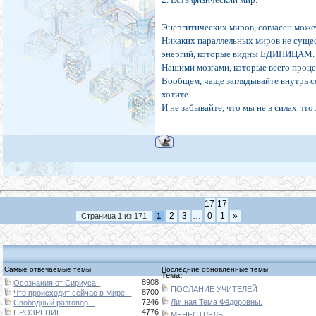
Энергитических миров, согласен может
Никаких параллельных миров не сущест
энергий, которые видны ЕДИНИЦАМ.
Нашими мозгами, которые всего процен
Вообщем, чаще заглядывайте внутрь се
хотите.
И не забывайте, что мы не в силах чт
17
17
2
3
…
0
1
»
Страница
1
из
171
1
Самые отвечаемые темы
Последние обновлённые темы
Тема:
8908
Осознания от Сириуса .
ПОСЛАНИЕ УЧИТЕЛЕЙ
8700
Что происходит сейчас в Мире...
7246
Личная Тема Фёдоровны.
Свободный разговор...
4776
ПРОЗРЕНИЕ
МЕНЕСТРЕЛЬ