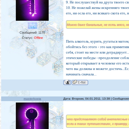
9. Не послушествуй на друга твоего с
10. Не пожелай жены искренняго твоего
его, ни осла его, ни всякаго скота его, 
Можно даже банальные, не есть мясо, не
Сообщений:
1170
Статус:
Offline
Пить алкоголь, курить, ругаться мато
обойтись без этого - это как примити
себя, стоит на месте или дегради
этические победы - преодоление соблаз
который открывает в человеке его ист
чего вы должны и можете достичь...Ес
начинать сначала...
masterkosta
Дата: Вторник, 04.01.2011, 13:38 | Сообщени
что представляют собой внетелесные 
если в таких путешествиях, к примеру,