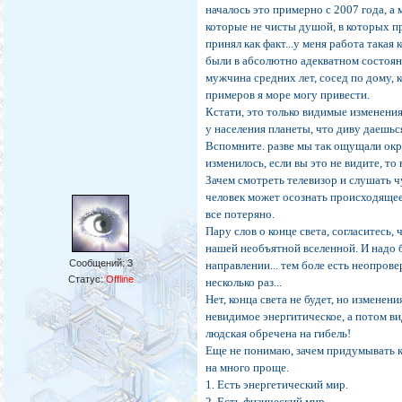
началось это примерно с 2007 года, а 
которые не чисты душой, в которых пр
принял как факт...у меня работа такая
были в абсолютно адекватном состоян
мужчина средних лет, сосед по дому, к
примеров я море могу привести.
Кстати, это только видимые изменени
у населения планеты, что диву даешьс
Вспомните. разве мы так ощущали окру
изменилось, если вы это не видите, то
Зачем смотреть телевизор и слушать ч
человек может осознать происходящее
все потеряно.
Пару слов о конце света, согласитесь,
нашей необъятной вселенной. И надо 
Сообщений:
3
направлении... тем боле есть неопров
Статус:
Offline
несколько раз...
Нет, конца света не будет, но изменен
невидимое энергитическое, а потом в
людская обречена на гибель!
Еще не понимаю, зачем придумывать ка
на много проще.
1. Есть энергетический мир.
2. Есть физический мир.