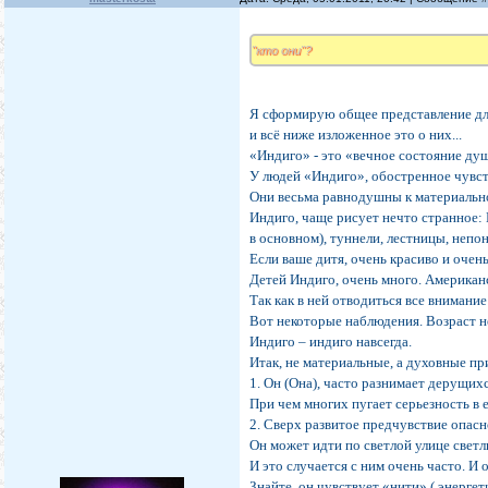
"кто они"?
Я сформирую общее представление дл
и всё ниже изложенное это о них...
«Индиго» - это «вечное состояние ду
У людей «Индиго», обостренное чувст
Они весьма равнодушны к материальн
Индиго, чаще рисует нечто странное: 
в основном), туннели, лестницы, неп
Если ваше дитя, очень красиво и очен
Детей Индиго, очень много. Американ
Так как в ней отводиться все внимани
Вот некоторые наблюдения. Возраст н
Индиго – индиго навсегда.
Итак, не материальные, а духовные пр
1. Он (Она), часто разнимает дерущихс
При чем многих пугает серьезность в е
2. Сверх развитое предчувствие опасн
Он может идти по светлой улице светл
И это случается с ним очень часто. И 
Знайте, он чувствует «нити» ( энерге