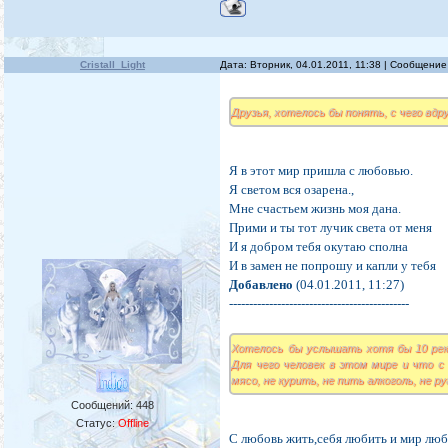
Cristall_Light
Дата: Вторник, 04.01.2011, 11:38 | Сообщени
Друзья, хотелось бы понять, с чего вдр
Я в этот мир пришла с любовью.
Я светом вся озарена.,
Мне счастьем жизнь моя дана.
Прими и ты тот лучик света от меня
И я добром тебя окутаю сполна
И в замен не попрошу и капли у тебя
Добавлено
(04.01.2011, 11:27)
---------------------------------------------
Хотелось бы услышать хотя бы 10 рек
Для чего человек в этом мире и что с
мясо, не курить, не пить алкоголь, не 
Сообщений:
448
Статус:
Offline
С любовь жить,себя любить и мир лю