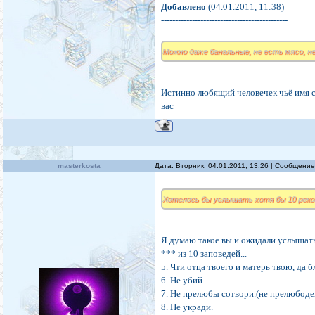
Добавлено
(04.01.2011, 11:38)
---------------------------------------------
Можно даже банальные, не есть мясо, не
Истинно любящий человечек чьё имя св
вас
masterkosta
Дата: Вторник, 04.01.2011, 13:26 | Сообщени
Хотелось бы услышать хотя бы 10 реко
Я думаю такое вы и ожидали услышать 
*** из 10 заповедей...
5. Чти отца твоего и матерь твою, да б
6. Не убий .
7. Не прелюбы сотвори.(не прелюбоде
8. Не укради.