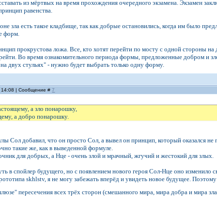
сставать из мёртвых на время прохождения очередного экзамена. Экзамен закл
принцип равенства.
оне зла есть такое кладбище, так как добрые остановились, когда им было пре
де форм.
нцип прокрустова ложа. Все, кто хотят перейти по мосту с одной стороны на
рейти. Во время ознакомительного периода формы, предложенные добром и зло
 на двух стульях" - нужно будет выбрать только одну форму.
, 14:08 | Сообщение #
7
стоящему, а зло понарошку,
щему, а добро понарошку.
лы Сол добавил, что он просто Сол, а вывел он принцип, который оказался не
очно такие же, как в выведенной формуле.
очник для добрых, а Нце - очень злой и мрачный, жгучий и жестокий для злых.
ть в спойлер будущего, но с появлением нового героя Сол-Нце оно изменило св
ототипа skhlstv, я не могу забежать вперёд и увидеть новое будущее. Поэтому
шлюзе" пересечения всех трёх сторон (смешанного мира, мира добра и мира зл