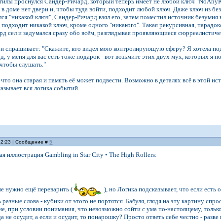
гилы проснулся Сандер-Ричард, который теперь имеет не любой ключ "NoAnyKey"
к в доме нет двери и, чтобы туда войти, подходит любой ключ. Даже ключ из б
ся "никакой ключ", Сандер-Ричард взял его, затем поместил источник безуми
е подходит никакой ключ, кроме одного "никакого". Такая рекурсивная, парадок
рд сел и задумался сразу обо всём, разглядывая проявляющиеся сюрреалистиче
и спрашивает: "Скажите, кто видел мою контролирующую сферу? Я хотела подар
, у меня для вас есть тоже подарок - вот возьмите этих двух мух, которых я пой
 чтобы слушать."
 что она старая и память её может подвести. Возможно в деталях всё в этой ис
азывает вся логика событий.
 22:23 | Сообщение #
5
 иллюстрация Gambling in Star City • The High Rollers:
не нужно ещё переварить (
), но Логика подсказывает, что если есть
 разные слова - кубики от этого не портятся. Бабуля, глядя на эту картину сп
, при условии понимания, что невозможно сойти с ума по-настоящему, только
да не осудит, а если и осудит, то понарошку? Просто ответь себе честно - разв