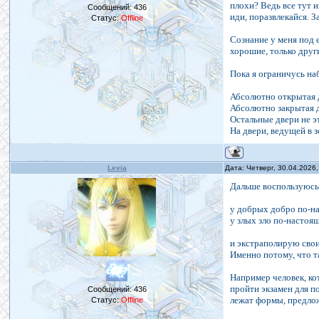
плохи? Ведь все тут 
Сообщений:
436
иди, поразвлекайся. З
Статус:
Offline
Сознание у меня под 
хорошие, только други
Пока я ограничусь на
Абсолютно открытая д
Абсолютно закрытая д
Остальные двери не э
На двери, ведущей в 
Levia
Дата: Четверг, 30.04.2026
Дальше воспользуюсь
у добрых добро по-на
у злых зло по-настоя
и экстраполирую свои
Именно потому, что т
Например человек, ко
пройти экзамен для п
Сообщений:
436
лежат формы, предлож
Статус:
Offline