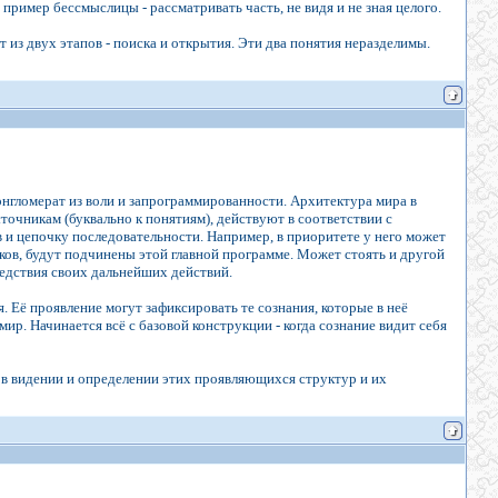
 пример бессмыслицы - рассматривать часть, не видя и не зная целого.
т из двух этапов - поиска и открытия. Эти два понятия неразделимы.
конгломерат из воли и запрограммированности. Архитектура мира в
точникам (буквально к понятиям), действуют в соответствии с
 и цепочку последовательности. Например, в приоритете у него может
иков, будут подчинены этой главной программе. Может стоять и другой
ледствия своих дальнейших действий.
 Её проявление могут зафиксировать те сознания, которые в неё
ир. Начинается всё с базовой конструкции - когда сознание видит себя
в видении и определении этих проявляющихся структур и их