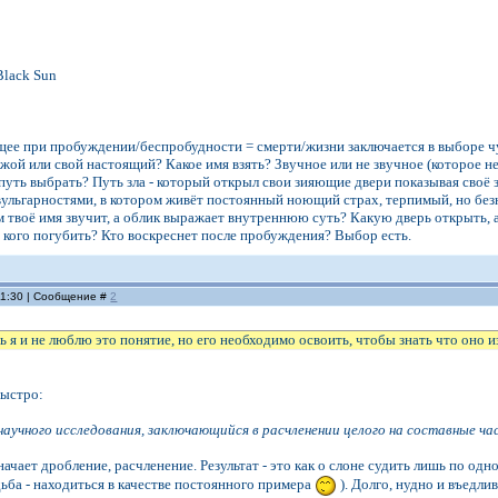
 Black Sun
ее при пробуждении/беспробудности = смерти/жизни заключается в выборе чу
жой или свой настоящий? Какое имя взять? Звучное или не звучное (которое не
ть выбрать? Путь зла - который открыл свои зияющие двери показывая своё з
ульгарностями, в котором живёт постоянный ноющий страх, терпимый, но без
м твоё имя звучит, а облик выражает внутреннюю суть? Какую дверь открыть, а
 а кого погубить? Кто воскреснет после пробуждения? Выбор есть.
11:30 | Сообщение #
2
ь я и не люблю это понятие, но его необходимо освоить, чтобы знать что оно и
быстро:
аучного исследования, заключающийся в расчленении целого на составные час
ачает дробление, расчленение. Результат - это как о слоне судить лишь по одно
дьба - находиться в качестве постоянного примера
). Долго, нудно и въедли