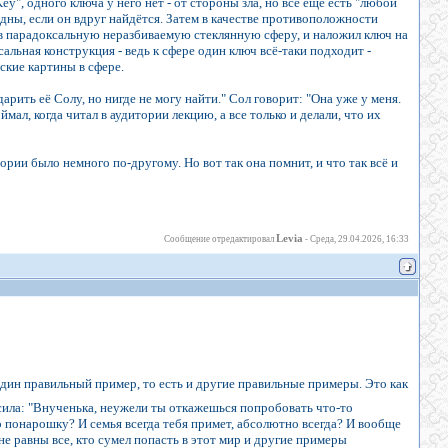
, одного ключа у него нет - от стороны зла, но всё ещё есть "любой
ездны, если он вдруг найдётся. Затем в качестве противоположности
я в парадоксальную неразбиваемую стеклянную сферу, и наложил ключ на
сальная конструкция - ведь к сфере один ключ всё-таки подходит -
ские картины в сфере.
ить её Солу, но нигде не могу найти." Сол говорит: "Она уже у меня.
мал, когда читал в аудитории лекцию, а все только и делали, что их
тории было немного по-другому. Но вот так она помнит, и что так всё и
Levia
Сообщение отредактировал
-
Среда, 29.04.2026, 16:33
 один правильный пример, то есть и другие правильные примеры. Это как
росила: "Внученька, неужели ты откажешься попробовать что-то
 понарошку? И семья всегда тебя примет, абсолютно всегда? И вообще
е не равны все, кто сумел попасть в этот мир и другие примеры