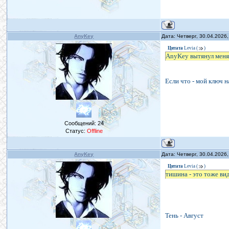
AnyKey
Дата: Четверг, 30.04.2026
Цитата
Levia
(
)
AnyKey вытянул меня 
Если что - мой ключ н
Сообщений:
24
Статус:
Offline
AnyKey
Дата: Четверг, 30.04.2026
Цитата
Levia
(
)
тишина - это тоже ви
Тень - Август