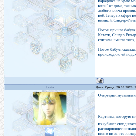
парадокса на краю мо
ключ" от дома, так ка
любого ключа проявил
неё. Теперь к сфере н
никакой. Сандер-Рича
Потом пришла бабуля 
Кстати, Сандер-Ричард
считали, вместо того,
Потом бабуля сказала,
происходило ей подск
Levia
Дата: Среда, 29.04.2026,
Очередная музыкальная
Картинка, которую м
из кубиков складывать
расширяющее сознание
никто ни за что никог