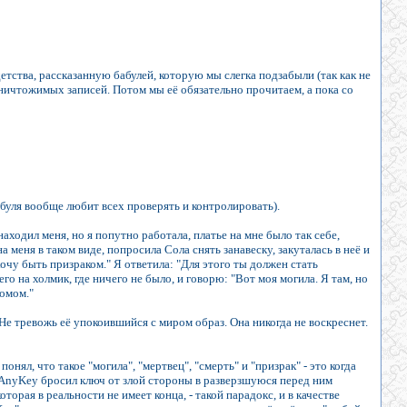
ства, рассказанную бабулей, которую мы слегка подзабыли (так как не
еуничтожимых записей. Потом мы её обязательно прочитаем, а пока со
Бабуля вообще любит всех проверять и контролировать).
находил меня, но я попутно работала, платье на мне было так себе,
 меня в таком виде, попросила Сола снять занавеску, закуталась в неё и
хочу быть призраком." Я ответила: "Для этого ты должен стать
его на холмик, где ничего не было, и говорю: "Вот моя могила. Я там, но
томом."
 Не тревожь её упокоившийся с миром образ. Она никогда не воскреснет.
нял, что такое "могила", "мертвец", "смерть" и "призрак" - это когда
гда AnyKey бросил ключ от злой стороны в разверзшуюся перед ним
рая в реальности не имеет конца, - такой парадокс, и в качестве