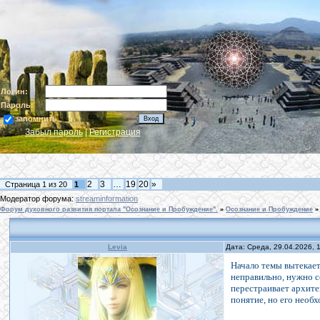
Логин:
Пароль:
запомнить
Забыл пароль
|
Регистрация
2
3
…
19
20
»
Страница
1
из
20
1
Модератор форума:
streaminformation
Форум духовного развития портала "Осознание и Пробуждение".
»
Осознание и Пробуждение
»
Levia
Дата: Среда, 29.04.2026,
Начало темы вытекает
неправильно, нужно с
перестраивает архите
понятие, но его необ