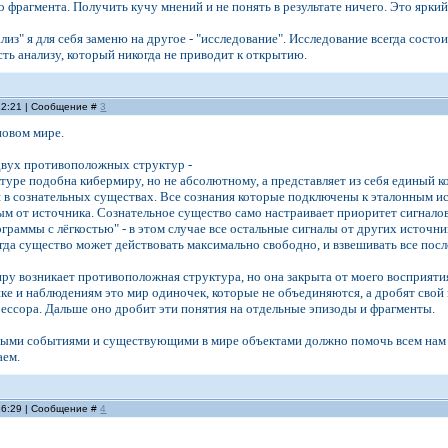
 фрагмента. Получить кучу мнений и не понять в результате ничего. Это яркий
из" я для себя заменю на другое - "исследование". Исследование всегда состои
ь анализу, который никогда не приводит к открытию.
 12:21 | Сообщение #
3
овом мире.
двух противоположных структур -
ктуре подобна кибермиру, но не абсолютному, а представляет из себя единый 
 в сознательных существах. Все сознания которые подключены к эталонным ис
м от источника. Сознательное существо само настраивает приоритет сигналов
ограммы с лёгкостью" - в этом случае все остальные сигналы от других источн
тогда существо может действовать максимально свободно, и взвешивать все пос
ру возникает противоположная структура, но она закрыта от моего восприятия.
ке и наблюдениям это мир одиночек, которые не объединяются, а дробят свой м
рессора. Дальше оно дробит эти понятия на отдельные эпизоды и фрагменты.
ными событиями и существующими в мире объектами должно помочь всем нам 
аем.
 16:29 | Сообщение #
4