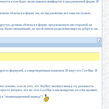
ючается в том будет ли им наконец комфортно в предложенной форме. И
дложено облечься в форму зла, но предложение всё-таки поступило,
 другую, должны облечься в форму, предложенную им стороной, на
м, были смешанными, но после начала разделения мира на добро и зло,
 просто формулой, а олицетворённым понятием. И зовут его Сол-Нце. И
оё течение, и из-за того, что AnyKey вытянул меня в эту реальность
 просто интрига: кто же этот Сол-Нце и как конкретно он себя проявит,
а) в "экзаменационный период"?