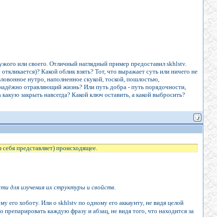
жого или своего. Отличный наглядный пример предоставил skhlstv.
 откликается)? Какой облик взять? Тот, что выражает суть или ничего не
ловонное нутро, наполненное скукой, тоской, пошлостью,
надёжно отравляющий жизнь? Или путь добра - путь порядочности,
 какую закрыть навсегда? Какой ключ оставить, а какой выбросить?
з себя представляет) происходящее.
ти для изучения их структуры и свойств.
му его хоботу. Или о skhlstv по одному его аккаунту, не видя целой
во препарировать каждую фразу и абзац, не видя того, что находится за