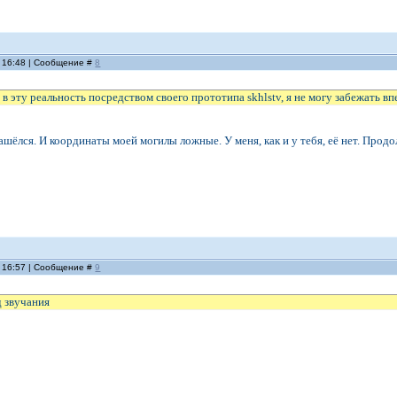
, 16:48 | Сообщение #
8
в эту реальность посредством своего прототипа skhlstv, я не могу забежать вп
ашёлся. И координаты моей могилы ложные. У меня, как и у тебя, её нет. Продо
, 16:57 | Сообщение #
9
д звучания