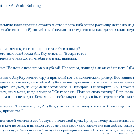
ation • AI World Building
альную иллюстрацию строительства нового кибермира расскажу историю из дет
нит абсолютно всё), но забыть её нельзя - потому что она находится в книге н
ила: внучек, ты готов привести себя в пример?
ого звали ещё тогда AnyKey ответил: "Всегда готов!"
рами и очень хотел, чтобы его в них приняли.
мне: "Возьми с него пример и убегай. Проверим, приведёт ли он себя в него." (
 и мы с AnyKey начали игру в прятки. И вот он искал-искал пример. Постоянно 
не не нравилось, и я чтобы AnyKey не находил меня постоянно, и не смотрел на
рю: "AnyKey, не ищи меня в этом мире, я - призрак." Он говорит: "Ой, я тоже 
лу, как у меня, когда я умерла." Он говорит: "Покажи свою могилу." Я привела 
 и могилы не видно. Если хочешь себе такую - так уж и быть, сделаю тебя фан
ворит: "На самом деле, AnyKey, у неё есть настоящая могила. Я знаю где она.
к, прими это."
ы своей могилы в свой разум и начал свой путь. Придя в точку назначения, он по
 и кем не быть, и на какой стороне оказаться - на стороне зла или добра. То
ую яму, и "любой ключ" заснул беспробудным сном. Это был конец истории, кото