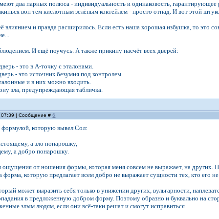
имеют два парных полюса - индивидуальность и одинаковость, гарантирующее р
акинься вон тем кислотным зелёным коктейлем - просто отпад. И вот этой штуко
её влиянием и правда расширилось. Если есть наша хорошая избушка, то это со
е...
блюдением. И ещё поучусь. А также прикину насчёт всех дверей:
верь - это в А-точку с эталонами.
верь - это источник безумия под контролем.
талонные и в них можно входить.
зону зла, предупреждающая табличка.
, 07:39 | Сообщение #
6
 формулой, которую вывел Сол:
стоящему, а зло понарошку,
щему, а добро понарошку.
 ощущения от ношения формы, которая меня совсем не выражает, на других. П
а форма, которую предлагает всем добро не выражает сущности тех, кто его н
торый может выразить себя только в унижении других, вульгарности, наплеват
опадания в предложенную добром форму. Поэтому образно и буквально на стор
енные злым людям, если они всё-таки решат и смогут исправиться.