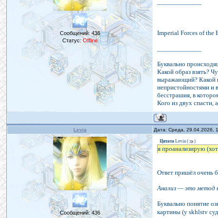
_____________
Imperial Forces of the
Сообщений:
436
Статус:
Offline
_____________
Буквально происходящ
Какой образ взять? Чу
выражающий? Какой пу
непристойностями и в
бесстрашия, в которо
Кого из двух спасти,
Levia
Дата: Среда, 29.04.2026, 
Цитата
Levia
(
)
я проанализирую (хот
Ответ пришёл очень 
Анализ — это метод н
Буквально понятие озн
картины (у skhlstv су
Сообщений:
436