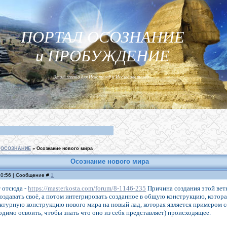
ПОРТАЛ ОСОЗНАНИЕ
и ПРОБУЖДЕНИЕ
Этот место для Искателей и Исследователей...
ОСОЗНАНИЕ
»
Осознание нового мира
Осознание нового мира
 10:56 | Сообщение #
1
 отсюда -
https://masterkosta.com/forum/8-1146-235
Причина создания этой ветк
оздавать своё, а потом интегрировать созданное в общую конструкцию, котора
ктурную конструкцию нового мира на новый лад, которая является примером со
ходимо освоить, чтобы знать что оно из себя представляет) происходящее.