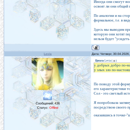
Иногда они смогут во
освоят ли они общий 
По аналогии и на стор
формальное, т.е. в ви
Здесь мы выводим при
которую они хотят пе
нельзя будет "усидеть
Levia
Дата: Четверг, 30.04.2026
Цитата
Levia
(
)
у добрых добро по-на
у злых зло по-настоя
По поводу этой форму
его характеристики т
Сол - это светлый ист
Я попробовала загляну
Сообщений:
436
посредством своего пр
Статус:
Offline
оказавшись в точке-"