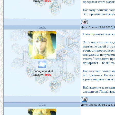
Статус:
Offline
пределом этого малого
Поэтому понятие "анал
Это противоположност
Levia
Дата: Среда, 29.04.2026,
О выстраивающемся н
Этот мир состоит из 
первая по своей стру
точности повторяется
импульсом, получаемы
стоять "исполнять пр
приоритет - "воля", 
Параллельно этому ми
Сообщений:
436
погружаются. По логи
Статус:
Offline
в роли жертвы или аг
Наблюдение за реаль
элементов. Понаблюд
Levia
Дата: Среда, 29.04.2026,