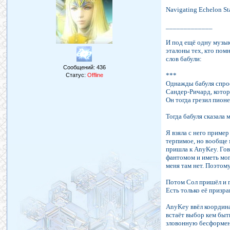
Navigating Echelon St
_____________
И под ещё одну музык
эталоны тех, кто пом
слов бабули:
Сообщений:
436
***
Статус:
Offline
Однажды бабуля спрос
Сандер-Ричард, котор
Он тогда грезил пионе
Тогда бабуля сказала 
Я взяла с него пример
терпимое, но вообще м
пришла к AnyKey. Гово
фантомом и иметь моги
меня там нет. Поэтому
Потом Сол пришёл и го
Есть только её призра
AnyKey ввёл координат
встаёт выбор кем быть
зловонную бесформенн