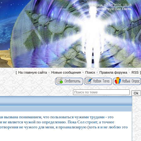
Пятница, 07.08.2026, 18:08
Приветствую Вас
Гость
|
[
На главную сайта
·
Новые сообщения
·
Поиск
·
Правила форума
·
RSS
]
и вызвана пониманием, что пользоваться чужими трудами - это
я не является чужой по определению. Пока Сол строит, а точнее
творения не чужого для меня, я проанализирую (хоть я и не люблю это