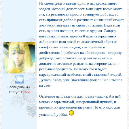
На самом деле наличие одного парадоксального
злодея, который делает всем максимум возможного
зла, а в реальности просто тренирует добрых, то
есть приносит добро и развивает жизненный сюжет,
логически вытекает из сценария жизни. Ведь если
есть лучшая позиция, то есть и худшая. Сандер
наверняка помнит карлика Карла из зеркальных
лабиринтов (или какой-то аналогичный образ из
снов) - эталонный злодей, хитроумный и
двойственный: работает на обе стороны - сторону
добра держит в тонусе, не давая заскучать, и
двигает по лестнице развития, на стороне зла он -
реальный вредитель. Полагаю это и будет
парадоксальный неабсолютный эталонный злодей.
Думаю, Карлу уже "поставили фонарь" и он вышел
на свет.
Сообщений:
436
Статус:
Offline
Отличное направление для поезда - школа. А в ней
маньяк с взрывчаткой, инверсионной пушкой, и
прочими хитроумными штуками. То что надо для
успешной учёбы.