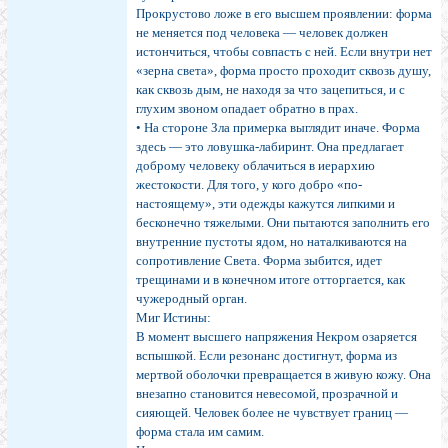
Прокрустово ложе в его высшем проявлении: форма
не меняется под человека — человек должен
истончиться, чтобы совпасть с ней. Если внутри нет
«зерна света», форма просто проходит сквозь душу,
как сквозь дым, не находя за что зацепиться, и с
глухим звоном опадает обратно в прах.
• На стороне Зла примерка выглядит иначе. Форма
здесь — это ловушка-лабиринт. Она предлагает
доброму человеку облачиться в иерархию
жестокости. Для того, у кого добро «по-
настоящему», эти одежды кажутся липкими и
бесконечно тяжелыми. Они пытаются заполнить его
внутренние пустоты ядом, но наталкиваются на
сопротивление Света. Форма зыбится, идет
трещинами и в конечном итоге отторгается, как
чужеродный орган.
Миг Истины:
В момент высшего напряжения Некром озаряется
вспышкой. Если резонанс достигнут, форма из
мертвой оболочки превращается в живую кожу. Она
внезапно становится невесомой, прозрачной и
сияющей. Человек более не чувствует границ —
форма стала им самим.