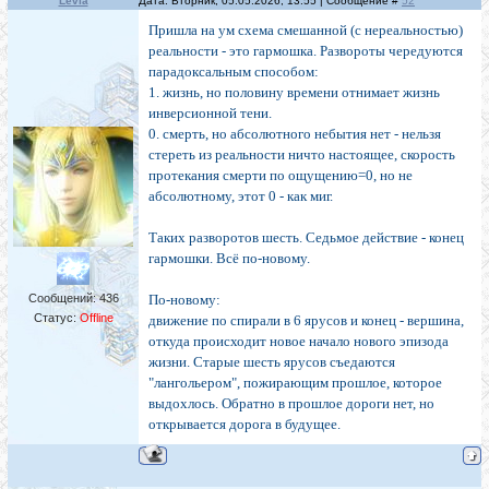
Levia
Дата: Вторник, 05.05.2026, 13:55 | Сообщение #
52
Пришла на ум схема смешанной (с нереальностью)
реальности - это гармошка. Развороты чередуются
парадоксальным способом:
1. жизнь, но половину времени отнимает жизнь
инверсионной тени.
0. смерть, но абсолютного небытия нет - нельзя
стереть из реальности ничто настоящее, скорость
протекания смерти по ощущению=0, но не
абсолютному, этот 0 - как миг.
Таких разворотов шесть. Седьмое действие - конец
гармошки. Всё по-новому.
Сообщений:
436
По-новому:
Статус:
Offline
движение по спирали в 6 ярусов и конец - вершина,
откуда происходит новое начало нового эпизода
жизни. Старые шесть ярусов съедаются
"лангольером", пожирающим прошлое, которое
выдохлось. Обратно в прошлое дороги нет, но
открывается дорога в будущее.