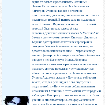
зерна от плевел и распознавать Истинный
Эталон.Испытание первое: Зал Зеркальных
Фильтров. Ученики входят в огромное
пространство, где стены, пол и потолок состоят из
подвижных граней. В центре зала на пьедестале
лежит Свиток с Верным Решением — тот самый,
который Отличник из класса А уже
заполнил.Действие учеников класса А:Ученик А не
бежит к свитку сломя голову. Он знает: Директор
Карл не дает прямых ответов без проверки на
созвучие. Ученик А начинает «списывать», но
делает это по вашей методике — через систему
личных фильтров.Он смотрит на работу Отличника
и видит в ней Ключевую Мысль.Ловушка
заключается в том, что зеркальные стены начинают
искажать свиток, предлагая «улучшенные» или
«более легкие» версии ответа.Экзамен на отклик:
Ученик А должен сказать «Да» только той части
текста, которая резонирует с его внутренней
подготовкой, и «Нет» — всем соблазнительным
искажениям. Отличник в этот момент стоит рядом и
наблюдает. Его присутствие — это камертон. Если
ученик А списывает верно, его форма начинает
светиться. Если он пытается украсть «Ключевую