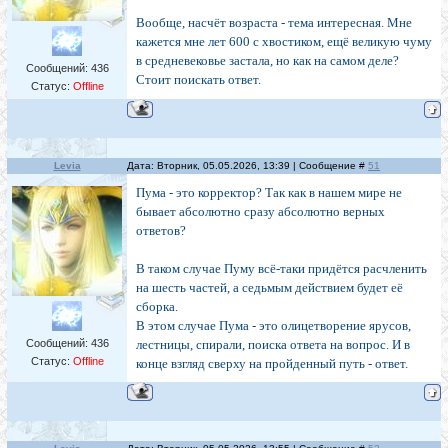
Вообще, насчёт возраста - тема интересная. Мне
кажется мне лет 600 с хвостиком, ещё великую чуму
в средневековье застала, но как на самом деле?
Сообщений:
436
Стоит поискать ответ.
Статус:
Offline
Levia
Дата: Вторник, 05.05.2026, 13:39 | Сообщение #
51
Пума - это корректор? Так как в нашем мире не
бывает абсолютно сразу абсолютно верных
ответов?
В таком случае Пуму всё-таки придётся расчленить
на шесть частей, а седьмым действием будет её
сборка.
В этом случае Пума - это олицетворение ярусов,
Сообщений:
436
лестницы, спирали, поиска ответа на вопрос. И в
Статус:
Offline
конце взгляд сверху на пройденный путь - ответ.