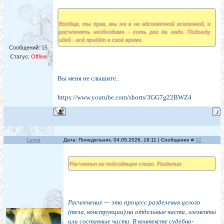
Вообще, ты прав, мы же в не абсолютной вселенной, и
расчленять необходимо - хоть раз да надо. Подожду
идей - всё придёт в своё время.
Сообщений:
15
Статус:
Offline
Вы меня не слышите..
https://www.youtube.com/shorts/3GG7g22BWZ4
Levia
Дата: Понедельник, 04.05.2026, 19:11 | Сообщение #
42
Расчленил не подходящее слово. Разделил.
Расчленение — это процесс разделения целого
(тела, конструкции) на отдельные части, элементы
или составные части. В контексте судебно-