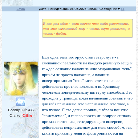
Levia
Дата: Понедельник, 04.05.2026, 20:34 | Сообщение #
44
И как раз идея - вот точно что надо расчленить,
так это смешанный мир - часть тут реальная, а
часть - фейки.
Ещё одна тема, которую стоит затронуть - в
смешанной реальности на каждую реальную вещь и
каждое сознание наложена инвертированная "тень",
причём не просто наложена, а вложена,
инвертированная "тень" заставляет сознание
действовать противоположным выбранному
человеком поведенческому паттерну способом. Это
проходит у границы, когда начинаешь сознавать что
для тебя приемлемо, что неприемлемо, что твоё, а
что чужое. Я это давно прошла, выбрала понятие
Сообщений:
436
"приемлемое", и теперь просто игнорирую сигналы-
Статус:
Offline
приказы источника, генерирующего инверсии,
действовать неприемлемым для меня способом, так
как эти приказы у меня отфильтровываются на