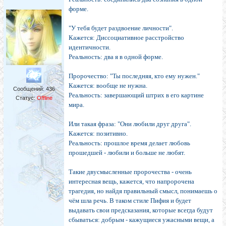
форме.
"У тебя будет раздвоение личности".
Кажется: Диссоциативное расстройство
идентичности.
Реальность: два я в одной форме.
Пророчество: "Ты последняя, кто ему нужен."
Кажется: вообще не нужна.
Сообщений:
436
Реальность: завершающий штрих в его картине
Статус:
Offline
мира.
Или такая фраза: "Они любили друг друга".
Кажется: позитивно.
Реальность: прошлое время делает любовь
прошедшей - любили и больше не любят.
Такие двусмысленные пророчества - очень
интересная вещь, кажется, что напророчена
трагедия, но найдя правильный смысл, понимаешь о
чём шла речь. В таком стиле Пифия и будет
выдавать свои предсказания, которые всегда будут
сбываться: добрым - кажущиеся ужасными вещи, а