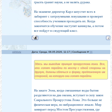
грызть гранит науки, а не валять дурака.
На экзамене директор Карл запустит всех в
лабиринт с хитроумными ловушками и проверит
способность учеников проходить их. Когда
закончится обучение наступят каникулы, а потом
все пойдут в следующий класс.
skhlstv
Дата: Среда, 06.05.2026, 11:17 | Сообщение #
56
Здесь мы выводим принцип прокрустова ложа. Все,
кто хотят перейти по мосту с одной стороны на
другую, должны облечься в форму, предложенную им
стороной, на которую они хотят перейти.
На закате Эона, когда смешанные воды бытия
разделяются на два океана, вступает в силу закон
Сакрального Прокрустова Ложа. Это больше не
физическая мера, но вибрационное лекало. Мир
замирает перед Мостом Пресуществления, где