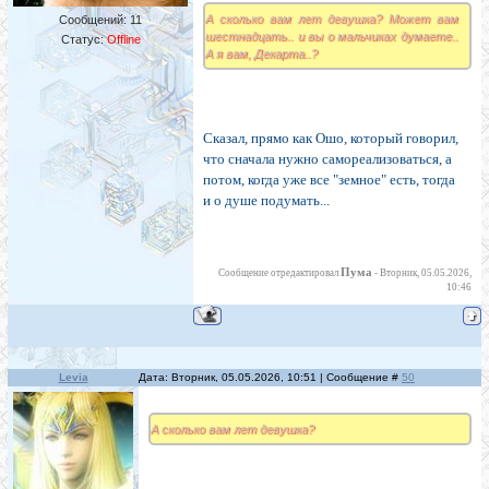
А сколько вам лет девушка? Может вам
Сообщений:
11
шестнадцать.. и вы о мальчиках думаете..
Статус:
Offline
А я вам, Декарта..?
Сказал, прямо как Ошо, который говорил,
что сначала нужно самореализоваться, а
потом, когда уже все "земное" есть, тогда
и о душе подумать...
Пума
Сообщение отредактировал
-
Вторник, 05.05.2026,
10:46
Levia
Дата: Вторник, 05.05.2026, 10:51 | Сообщение #
50
А сколько вам лет девушка?