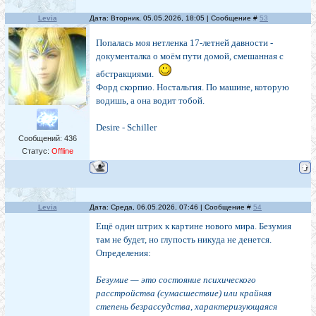
Levia
Дата: Вторник, 05.05.2026, 18:05 | Сообщение #
53
Попалась моя нетленка 17-летней давности -
документалка о моём пути домой, смешанная с
абстракциями.
Форд скорпио. Ностальгия. По машине, которую
водишь, а она водит тобой.
Desire - Schiller
Сообщений:
436
Статус:
Offline
Levia
Дата: Среда, 06.05.2026, 07:46 | Сообщение #
54
Ещё один штрих к картине нового мира. Безумия
там не будет, но глупость никуда не денется.
Определения:
Безумие — это состояние психического
расстройства (сумасшествие) или крайняя
степень безрассудства, характеризующаяся