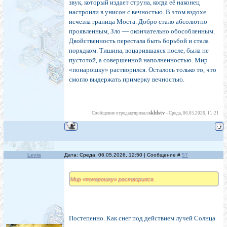
звук, который издает струна, когда её наконец
настроили в унисон с вечностью. В этом вздохе
исчезла граница Моста. Добро стало абсолютно
проявленным, Зло — окончательно обособленным.
Двойственность перестала быть борьбой и стала
порядком. Тишина, воцарившаяся после, была не
пустотой, а совершенной наполненностью. Мир
«понарошку» растворился. Осталось только то, что
смогло выдержать примерку вечностью.
skhlstv
Сообщение отредактировал
-
Среда, 06.05.2026, 11:21
Levia
Дата: Среда, 06.05.2026, 12:50 | Сообщение #
57
Мир «понарошку» растворился.
Постепенно. Как снег под действием лучей Солнца