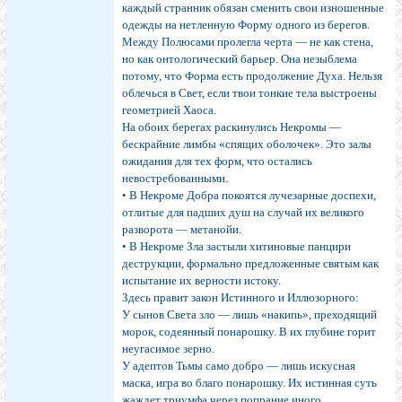
каждый странник обязан сменить свои изношенные
одежды на нетленную Форму одного из берегов.
Между Полюсами пролегла черта — не как стена,
но как онтологический барьер. Она незыблема
потому, что Форма есть продолжение Духа. Нельзя
облечься в Свет, если твои тонкие тела выстроены
геометрией Хаоса.
На обоих берегах раскинулись Некромы —
бескрайние лимбы «спящих оболочек». Это залы
ожидания для тех форм, что остались
невостребованными.
• В Некроме Добра покоятся лучезарные доспехи,
отлитые для падших душ на случай их великого
разворота — метанойи.
• В Некроме Зла застыли хитиновые панцири
деструкции, формально предложенные святым как
испытание их верности истоку.
Здесь правит закон Истинного и Иллюзорного:
У сынов Света зло — лишь «накипь», преходящий
морок, содеянный понарошку. В их глубине горит
неугасимое зерно.
У адептов Тьмы само добро — лишь искусная
маска, игра во благо понарошку. Их истинная суть
жаждет триумфа через попрание иного.