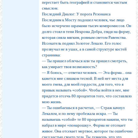
перестает быть географией и становится чистым
смыслом.
Последний Диалог: У порога Резонанса
Последним к Мосту подошел человек, чье лицо
было исчерчено шрамами тысяч компромиссов. Он
долго стоял в тени Некрома Добра, глядя на форму,
которая сияла мягким, ровным светом Равенства.
Иссекатель поднял Золотое Лекало. Его голос
прозвучал не в ушах, а в самой структуре костей
странника:
— Ты пришел облечься или ты пришел смотреть,
как умирает твоя возможность?
— Я боюсь, — ответил человек. — Эта форма... она
кажется мне слишком тесной. В ней нет места для
моего гнева, для моей гордости, для того, что я
привык называть «собой». Чтобы войти в нее, мне
придется отсечь 80 процентов того, что составляло
мою жизнь.
— Ты ошибаешься в расчетах, — Страж качнул
Лекалом, и по нему пробежала искра. — Ты
называешь «собой» те 80 процентов накипи, что ты
набрал в мире «понарошку». Форма не отсекает
живое. Она отсекает мертвое, которое ты ошибочно
счел частью своего тела. Ты думаешь, что это