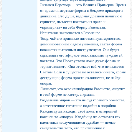
Экзамен Перехода — это Великая Примерка. Время
от времени мертвые формы в Некроме приходят в
движение. Это душа, ведомая древней памятью о
единстве, пытается восстать из праха и
«примерить» на себя Форму Равенства.
Испытание заключается в Резонансе.
Тому, чьё эго привыкло питаться вульгарностью,
доминированием и ядом унижения, святая форма
покажется пыточным инструментом. Она будет
сдавливать его эфирное тело, выжигая чуждые ей
частоты. Это Прокрустово ложе духа: форма не
терпит лишнего. Она отсекает всё, что не является
Светом. Если в существе не осталось ничего, кроме
деструкции, форма просто схлопнется, не найдя
опоры.
Лишь тот, кто освоил вибрацию Равенства, ощутит
в этой форме не клетку, а крылья.
Разделение миров — это не суд грозного божества,
а естественное тяготение подобия к подобию.
Каждая душа находит своё ложе, в котором ей
наконец-то «впору». Кладбища же остаются как
памятники неслучившимся судьбам — немые
свидетельства того, что приглашение к