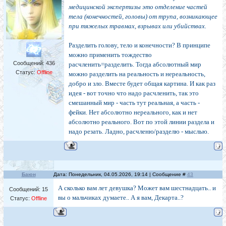
медицинской экспертизы это отделение частей
тела (конечностей, головы) от трупа, возникающее
при тяжелых травмах, взрывах или убийствах.
Разделить голову, тело и конечности? В принципе
можно применить тождество
Сообщений:
436
расчленить=разделить. Тогда абсолютный мир
Статус:
Offline
можно разделить на реальность и нереальность,
добро и зло. Вместе будет общая картина. И как раз
идея - вот точно что надо расчленить, так это
смешанный мир - часть тут реальная, а часть -
фейки. Нет абсолютно нереального, как и нет
абсолютно реального. Вот по этой линии раздела и
надо резать. Ладно, расчленю/разделю - мыслью.
Баюн
Дата: Понедельник, 04.05.2026, 19:14 | Сообщение #
43
А сколько вам лет девушка? Может вам шестнадцать.. и
Сообщений:
15
вы о мальчиках думаете.. А я вам, Декарта..?
Статус:
Offline