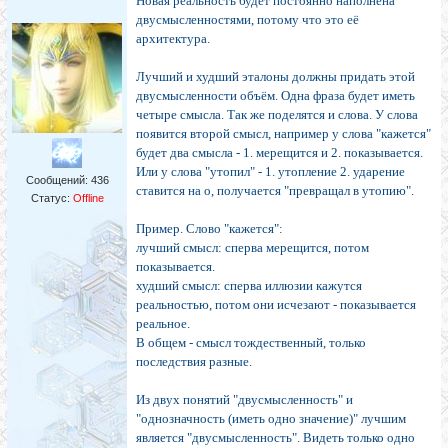
Новая реальность будет постоянно наполнена
двусмысленностями, потому что это её
архитектура.
Лучший и худший эталоны должны придать этой
двусмысленности объём. Одна фраза будет иметь
четыре смысла. Так же поделятся и слова. У слова
появится второй смысл, например у слова "кажется"
будет два смысла - 1. мерещится и 2. показывается.
Или у слова "утопил" - 1. утопление 2. ударение
Сообщений:
436
ставится на о, получается "превращал в утопию".
Статус:
Offline
Пример. Слово "кажется":
лучший смысл: сперва мерещится, потом
показывается.
худший смысл: сперва иллюзии кажутся
реальностью, потом они исчезают - показывается
реальное.
В общем - смысл тождественный, только
последствия разные.
Из двух понятий "двусмысленность" и
"однозначность (иметь одно значение)" лучшим
является "двусмысленность". Видеть только одно