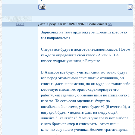
Levia
Дата: Среда, 06.05.2026, 09:07 | Сообщение #
55
Зарисовка на тему архитектуры школы, в которую
мы направляемся.
Сперва все будут в подготовительном классе. Потом
каждого определят в свой класс - А или Б. В А
классе мудрые ученики, в Б глупые.
В А классе все будут учиться сами, но точно будут
всё перед экзаменами списывать с отличника, он
списать даст непременно, но он мудр и оставит себе
ключевую мысль, которая охарактеризует его
работу, как сделанную именно им, а не списанную с
кого-то. То есть если оценивать будут по
пятибальной системе, у него будет +1 (6 вместо 5), и
наградой будет - поднять флаг на следующей
линейке "1 сентября". У меня уже сразу нет выбора
с кого брать пример и списывать - ответ ясен:
конечно с лучшего ученика. Незачем тратить время