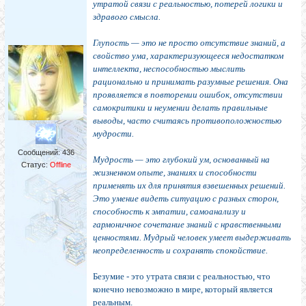
утратой связи с реальностью, потерей логики и
здравого смысла.
Глупость — это не просто отсутствие знаний, а
свойство ума, характеризующееся недостатком
интеллекта, неспособностью мыслить
рационально и принимать разумные решения. Она
проявляется в повторении ошибок, отсутствии
самокритики и неумении делать правильные
выводы, часто считаясь противоположностью
мудрости.
Сообщений:
436
Мудрость — это глубокий ум, основанный на
Статус:
Offline
жизненном опыте, знаниях и способности
применять их для принятия взвешенных решений.
Это умение видеть ситуацию с разных сторон,
способность к эмпатии, самоанализу и
гармоничное сочетание знаний с нравственными
ценностями. Мудрый человек умеет выдерживать
неопределенность и сохранять спокойствие.
Безумие - это утрата связи с реальностью, что
конечно невозможно в мире, который является
реальным.