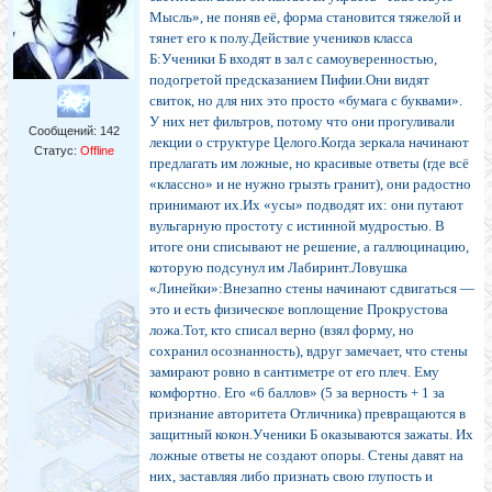
Мысль», не поняв её, форма становится тяжелой и
тянет его к полу.Действие учеников класса
Б:Ученики Б входят в зал с самоуверенностью,
подогретой предсказанием Пифии.Они видят
свиток, но для них это просто «бумага с буквами».
У них нет фильтров, потому что они прогуливали
Сообщений:
142
лекции о структуре Целого.Когда зеркала начинают
Статус:
Offline
предлагать им ложные, но красивые ответы (где всё
«классно» и не нужно грызть гранит), они радостно
принимают их.Их «усы» подводят их: они путают
вульгарную простоту с истинной мудростью. В
итоге они списывают не решение, а галлюцинацию,
которую подсунул им Лабиринт.Ловушка
«Линейки»:Внезапно стены начинают сдвигаться —
это и есть физическое воплощение Прокрустова
ложа.Тот, кто списал верно (взял форму, но
сохранил осознанность), вдруг замечает, что стены
замирают ровно в сантиметре от его плеч. Ему
комфортно. Его «6 баллов» (5 за верность + 1 за
признание авторитета Отличника) превращаются в
защитный кокон.Ученики Б оказываются зажаты. Их
ложные ответы не создают опоры. Стены давят на
них, заставляя либо признать свою глупость и