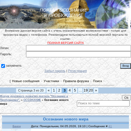
Внимание данная версия сайта с очень ограниченными возможностями - только для
просмотра видео с телефонов. Рекомендуем пользоваться полной версией портала по
ссылке:
ПОЛНАЯ ВЕРСИЯ САЙТА
Логин:
Пароль:
запомнить
Забыл пароль
|
Регистрация
[
Новые сообщения
·
Участники
·
Правила форума
·
Поиск
·
«
1
2
4
5
…
19
20
»
Страница
3
из
20
3
Форум духовного развития портала "Осознание и
Пробуждение".
»
ОСОЗНАНИЕ
»
Осознание нового
мира
Осознание нового мира
Баюн
Дата: Понедельник, 04.05.2026, 19:10 | Сообщение #
41