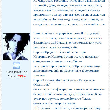
Но чаще всего восстание из мертвых заканчивается
тишиной. Душа, не выдержав муки соответствия,
выскальзывает из «ложа», возвращаясь к своему
привычному облику, а пустая форма вновь ложится
на кладбище Некрома — до следующего цикла, до
следующего отчаянного порыва тени стать Светом.
Этот фрагмент подчеркивает, что Прокрустово
ложе — это не просто внешняя рамка, а активный
фильтр, который буквально «перемалывает» того,
кто пытается лгать самому себе.
Стражи Предела: Ткачи и Скульпторы
На границах Некромов стоят те, кого называют
Свидетелями Соответствия. Они —
персонифицированные грани Прокрустова ложа,
лишенные эмоций, но наделенные абсолютным
Сообщений:
142
зрением.
Статус:
Offline
Страж Некрома Добра: Великий Иссекатель
(Каллиграф)
Он выглядит как фигура, сотканная из ослепительно
белых нитей, напоминающих струны арфы. В его
руках нет оружия, только Золотое Лекало —
светящаяся геометрия эталона.
• Его задача — не пускать, а «соизмерять». Когда