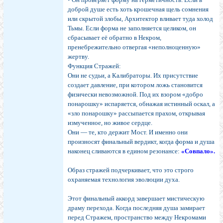
доброй душе есть хоть крошечная щель сомнения
или скрытой злобы, Архитектор вливает туда холод
Тьмы. Если форма не заполняется целиком, он
сбрасывает её обратно в Некром,
пренебрежительно отвергая «неполноценную»
жертву.
Функция Стражей:
Они не судьи, а Калибраторы. Их присутствие
создает давление, при котором ложь становится
физически невозможной. Под их взором «добро
понарошку» испаряется, обнажая истинный оскал, а
«зло понарошку» рассыпается прахом, открывая
измученное, но живое сердце.
Они — те, кто держит Мост. И именно они
произносят финальный вердикт, когда форма и душа
наконец сливаются в едином резонансе:
«Совпало».
Образ стражей подчеркивает, что это строго
охраняемая технология эволюции духа.
Этот финальный аккорд завершает мистическую
драму перехода. Когда последняя душа замирает
перед Стражем, пространство между Некромами