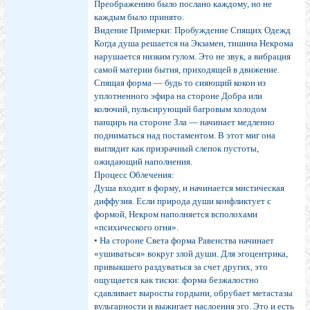
Преображению было послано каждому, но не
каждым было принято.
Видение Примерки: Пробуждение Спящих Одежд
Когда душа решается на Экзамен, тишина Некрома
нарушается низким гулом. Это не звук, а вибрация
самой материи бытия, приходящей в движение.
Спящая форма — будь то сияющий кокон из
уплотненного эфира на стороне Добра или
колючий, пульсирующий багровым холодом
панцирь на стороне Зла — начинает медленно
подниматься над постаментом. В этот миг она
выглядит как призрачный слепок пустоты,
ожидающий наполнения.
Процесс Облечения:
Душа входит в форму, и начинается мистическая
диффузия. Если природа души конфликтует с
формой, Некром наполняется всполохами
«психического огня».
• На стороне Света форма Равенства начинает
«ушиваться» вокруг злой души. Для эгоцентрика,
привыкшего раздуваться за счет других, это
ощущается как тиски: форма безжалостно
сдавливает выросты гордыни, обрубает метастазы
вульгарности и выжигает наслоения эго. Это и есть