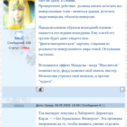
тает не сразу, а слоями.
Проверочное действие: должны начать исчезать все
инверсионные тени - меняться здания, исчезать
люди-инверсии, объекты-инверсии.
Парадоксальным образом вошедший первым -
окажется последним вошедшим. Ему и всей его
группе будет дано увидеть всю
Сообщений:
436
"фантасмагорическую" картину стирания из
Статус:
Offline
реальности инверсионного мира теней. Остальным
частично.
Вспомнился эффект Манделы - когда "Мыслитель"
поменял позу, форд поменял свой значок, мистер
Монополия утратил свой монокль, и прочие
"чудеса".
skhlstv
Дата: Среда, 06.05.2026, 14:09 | Сообщение #
58
Так выглядит ловушка в Лабиринте Директора
Карла — «Зал Зеркальных Фильтров». Эта проверка
направлена на то, чтобы выявить умение отделять