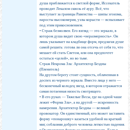
душа приближается к светлой форме, Иссекатель
проводит Лекалом сквозь её ауру. Всё, что
выступает за границы Равенства — шипы эгоизма,
наросты высокомерия, узлы корысти — вспыхивает
под этим прикосновением.
• Страж безмолвен. Его взгляд — это зеркало, в
котором душа видит свою «неразмерность». Он
лишь указывает на кладбище форм, предлагая душе
самой решить: готова ли она отсечь от себя то, что
мешает ей стать Светом, или она предпочтет
остаться «целой», но во тьме.
Страж Некрома Зла: Архитектор Бездны
(Пленитель)
На другом берегу стоит сущность, облаченная в
доспех из черного зеркала. Вместо лица у него —
бесконечный колодец звезд, в котором отражается
самая потаенная низость смотрящего.
• В его руках — Тяжелые Весы, где на одной чаше
лежит «Форма Зла», а на другой — искренность
намерения. Архитектор Бездны — великий
провокатор. Он единственный, кто может заставить
форму «понарошку» казаться удобной на краткий
миг, соблазняя доброго человека легкостью падения.
• Он проверяет форму на герметичность. Если в