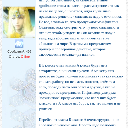
на пустой самоанализ, на самостоятельное
дробление слона на части и рассмотрение его как
нечто не целое, ошибаться, когда я уже знаю
правильное решение - списывать надо с отличника.
Не всё, а только то, что пропускают мои фильтры.
Отличник тоже смотрит, что я у него списываю, а
что нет, чтобы увидеть как он осваивает новую
тему, ведь абсолютных отличников нет в не
абсолютном мире. В целом мы представляем
пример и проверочное действие, которое
Сообщений:
436
заключается в отклике - да или нет.
Статус:
Offline
В Б классе отличник из А класса будет не в
авторитете, они и сами с усами. А может у них
просто не будет получаться списать - так как можно
списать работу, но не иметь понятия, в чём там
соль, проходили-то они совсем другое, а кто не
проходил, те прогуливали. Пифия ведь уже дала
"позитивное" предсказание, что всё у них будет
классно, а в А классе наоборот, так что можно и не
учиться.
Перейти из класса Б в класс А очень трудно, но не
абсолютно невозможно. Просто надо полюбить