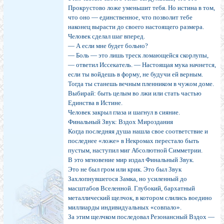
Прокрустово ложе уменьшит тебя. Но истина в том,
что оно — единственное, что позволит тебе
наконец вырасти до своего настоящего размера.
Человек сделал шаг вперед.
— А если мне будет больно?
— Боль — это лишь треск ломающейся скорлупы,
— ответил Иссекатель. — Настоящая мука начнется,
если ты войдешь в форму, не будучи ей верным.
Тогда ты станешь вечным пленником в чужом доме.
Выбирай: быть целым во лжи или стать частью
Единства в Истине.
Человек закрыл глаза и шагнул в сияние.
Финальный Звук: Вздох Мироздания
Когда последняя душа нашла свое соответствие и
последнее «ложе» в Некромах перестало быть
пустым, наступил миг Абсолютной Симметрии.
В это мгновение мир издал Финальный Звук.
Это не был гром или крик. Это был Звук
Захлопнувшегося Замка, но усиленный до
масштабов Вселенной. Глубокий, бархатный
металлический щелчок, в котором слились воедино
миллиарды индивидуальных «совпало».
За этим щелчком последовал Резонансный Вздох —