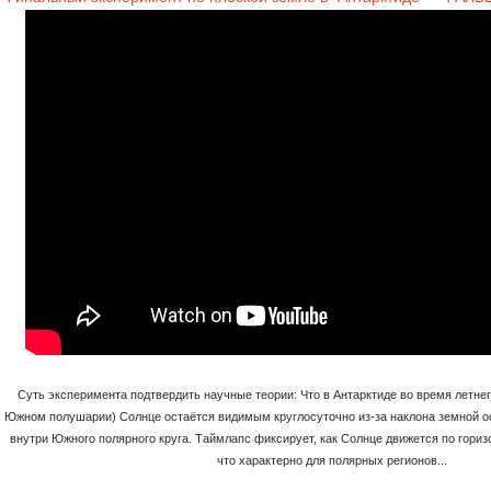
Суть эксперимента подтвердить научные теории: Что в Антарктиде во время летнег
Южном полушарии) Солнце остаётся видимым круглосуточно из-за наклона земной о
внутри Южного полярного круга. Таймлапс фиксирует, как Солнце движется по горизо
что характерно для полярных регионов...