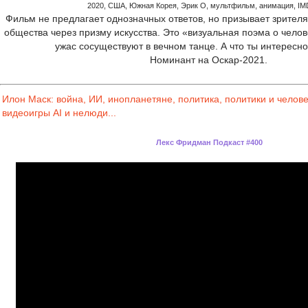
2020, США, Южная Корея, Эрик О, мультфильм, анимация, IMD
Фильм не предлагает однозначных ответов, но призывает зрителя
общества через призму искусства. Это «визуальная поэма о челове
ужас сосуществуют в вечном танце. А что ты интересн
Номинант на Оскар-2021.
Илон Маск: война, ИИ, инопланетяне, политика, политики и челове
видеоигры AI и нелюди...
Лекс Фридман Подкаст #400