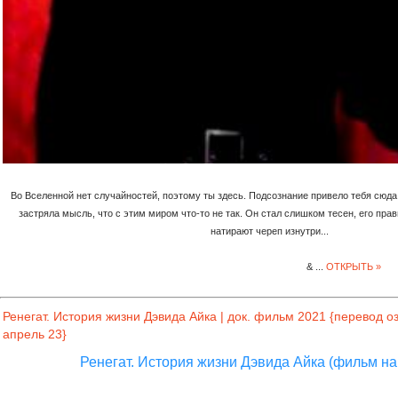
Во Вселенной нет случайностей, поэтому ты здесь. Подсознание привело тебя сюда,
застряла мысль, что с этим миром что-то не так. Он стал слишком тесен, его пра
натирают череп изнутри...
&
...
ОТКРЫТЬ »
Ренегат. История жизни Дэвида Айка | док. фильм 2021 {перевод о
апрель 23}
Ренегат. История жизни Дэвида Айка (фильм на