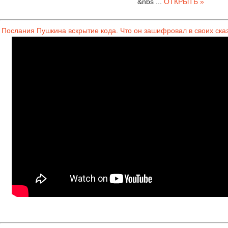
&nbs
...
ОТКРЫТЬ »
Послания Пушкина вскрытие кода. Что он зашифровал в своих ска