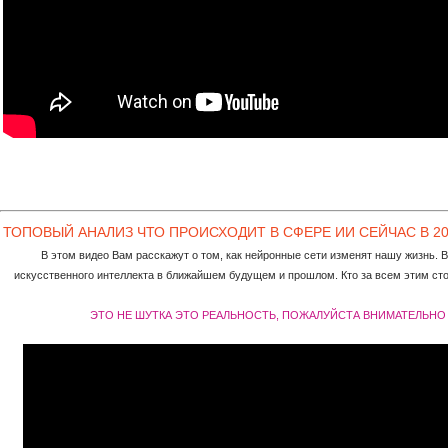
ТОПОВЫЙ АНАЛИЗ ЧТО ПРОИСХОДИТ В СФЕРЕ ИИ СЕЙЧАС В 20
В этом видео Вам расскажут о том, как нейронные сети изменят нашу жизнь. В
искусственного интеллекта в ближайшем будущем и прошлом. Кто за всем этим стои
ЭТО НЕ ШУТКА ЭТО РЕАЛЬНОСТЬ, ПОЖАЛУЙСТА ВНИМАТЕЛЬНО