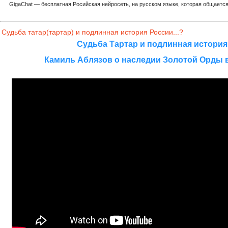
GigaChat — бесплатная Росийская нейросеть, на русском языке, которая общается
Судьба татар(тартар) и подлинная история России...?
Судьба Тартар и подлинная история
Камиль Аблязов о наследии Золотой Орды в