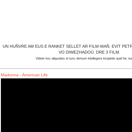
UN HUÑVRE AM EUS E RANKET SELLET AR FILM-MAÑ. EVIT PET
VO DIWEZHADOÙ. DRE 3 FILM.
Videte hoc aliquoties et tunc demum intellegere incipietis quid hic nun
Madonna - American Life