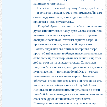
напитком мистическим.
— Выпей ее, — сказал Голубому Арлегу дух Света,
— и тогда ты и в наш космос поднимешься. Ты сам
станешь духом Света, и никогда уже тебе не
придется в низы спускаться…
Но Голубой Арлег отклонил от себя и приглашение
духов Инициативы, и чашу духа Света, сказав, что
не может остаться в верхах, потому что дал он
обещание помочь обитателям серного озера. И,
простившись с ними, начал свой спуск вниз.
И опять окружили его обитатели серного озера,
прося об избавлении и обещая навсегда отказаться
от борьбы против творцов их вселенной и против
добра, если он их выведет отсюда. Согласился
Голубой Арлег и сказал, что единственный для них
путь спасения — идти в глубокий Хаос и оттуда
начинать подъем к высоким мирам. Отвечали
обитатели огненного озера, что они готовы на это,
но только если пойдет с ними и Голубой Арлег.
И снова, не поколебавшись ничуть, пошел с ними
Голубой Арлег в низы, даже не вспомнив, что звали
его к себе духи Инициативы и духи Света.
Проходили они космосы и расступались перед