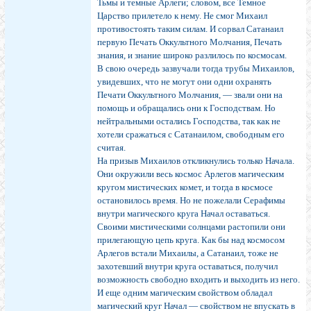
Тьмы и темные Арлеги; словом, все Темное
Царство прилетело к нему. Не смог Михаил
противостоять таким силам. И сорвал Сатанаил
первую Печать Оккультного Молчания, Печать
знания, и знание широко разлилось по космосам.
В свою очередь зазвучали тогда трубы Михаилов,
увидевших, что не могут они одни охранять
Печати Оккультного Молчания, — звали они на
помощь и обращались они к Господствам. Но
нейтральными остались Господства, так как не
хотели сражаться с Сатанаилом, свободным его
считая.
На призыв Михаилов откликнулись только Начала.
Они окружили весь космос Арлегов магическим
кругом мистических комет, и тогда в космосе
остановилось время. Но не пожелали Серафимы
внутри магического круга Начал оставаться.
Своими мистическими солнцами растопили они
прилегающую цепь круга. Как бы над космосом
Арлегов встали Михаилы, а Сатанаил, тоже не
захотевший внутри круга оставаться, получил
возможность свободно входить и выходить из него.
И еще одним магическим свойством обладал
магический круг Начал — свойством не впускать в