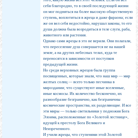
себя благородно, то в своей последующей жизни
он мог подняться на более высокую общественную
ступень, воплотиться в жреца и даже фараона; если
же он вел себя недостойно, нарушал законы, то его
душа должна была возродиться в теле слуги, раба,
животного или растения.
Однако сами жрецы в это не верили. Они полагали,
что переселение душ совершается не на нашей
земле, а на других небесных телах, куда те
переносятся в зависимости от поступков
предыдущей жизни.
Но среди верховных жрецов была группа
посвященных, которые знали, что наш мир — мир
желтых солнц — всего только песчинка в
мироздании; что существуют иные вселенные,
иные космосы. Их количество бесконечно, их
разнообразие безгранично, как безграничны
космические пространства, их разделяющие. И все
эти миры — только светильники у подножия Бога
Элоима, расположенные по «Золотой лестнице»,
идущей к престолу Бога Великого и
Неизреченного.
И учили жрецы, что ступенями этой Золотой