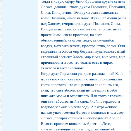
Тогда в новую сферу были брошены другие семена
Логоса, давшие начало духам Гармонии, Познания,
Силы, Инициативы. Эти духи стали выполнять
волю Элоимов, изменяя Хаос. Духи Гармонии реют
над Хаосом, смиряя его, а духи Познания, Силы,
Инициативы разлагают его на свет абсолютный с
прослойками света простого, на свет
обыкновенный, на огонь, воду, движущийся
воздух, материю земель, пространство, время. Они
выделили из Хаоса мир безумия, куда вошел самый
страшный элемент Хаоса, мир тьмы, мир мглы, мир
причинности и все, что только есть в мирах
тяжелого и материального.
Когда духи Гармонии увидели разложенный Хаос,
их так восхитил свет абсолютный с прослойками
света простого, что они решили сохранить его,
зная, что свет абсолютный не потерпит в себе
никакого мрака и отразит его. Для этого отразили
они свет абсолютный в спокойной поверхности
водного зеркала и увели воду. А в отраженное
начало упали семена Логоса и появился в нем свет
Логоса, превратившийся в непобедимых Аранов.
В свете простом появились Арлеги и Леги,
соответствующие нашим представлениям об