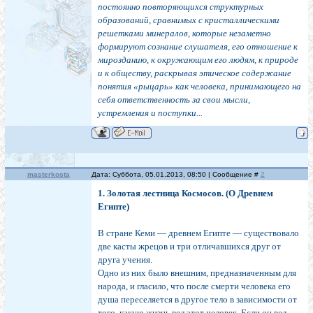
постоянно повторяющихся структурных
образований, сравнимых с кристаллическими
решетками минералов, которые незаметно
формируют сознание слушателя, его отношение к
мирозданию, к окружающим его людям, к природе
и к обществу, раскрывая этическое содержание
понятия «рыцарь» как человека, принимающего на
себя ответственность за свои мысли,
устремления и поступки...
masterkosta
Дата: Суббота, 05.01.2013, 08:50 | Сообщение #
2
1. Золотая лестница Космосов. (О Древнем
Египте)
В стране Кеми — древнем Египте — существовало
две касты жрецов и три отличавшихся друг от
друга учения.
Одно из них было внешним, предназначенным для
народа, и гласило, что после смерти человека его
душа переселяется в другое тело в зависимости от
того, какую жизнь вел этот человек. Если он вел