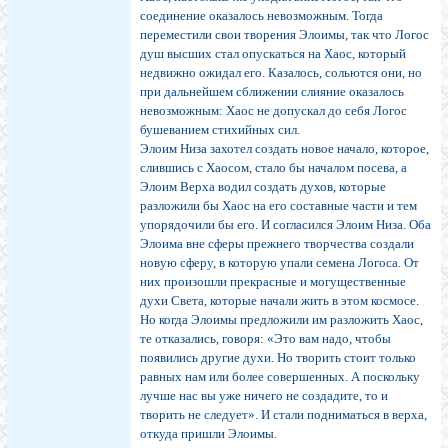
соединение оказалось невозможным. Тогда
переместили свои творения Элоимы, так что Логос
душ высших стал опускаться на Хаос, который
недвижно ожидал его. Казалось, сольются они, но
при дальнейшем сближении слияние оказалось
невозможным: Хаос не допускал до себя Логос
бушеванием стихийных сил.
Элоим Низа захотел создать новое начало, которое,
слившись с Хаосом, стало бы началом посева, а
Элоим Верха водил создать духов, которые
разложили бы Хаос на его составные части и тем
упорядочили бы его. И согласился Элоим Низа. Оба
Элоима вне сферы прежнего творчества создали
новую сферу, в которую упали семена Логоса. От
них произошли прекрасные и могущественные
духи Света, которые начали жить в этом космосе.
Но когда Элоимы предложили им разложить Хаос,
те отказались, говоря: «Это вам надо, чтобы
появились другие духи. Но творить стоит только
равных нам или более совершенных. А поскольку
лучше нас вы уже ничего не создадите, то и
творить не следует». И стали подниматься в верха,
откуда пришли Элоимы.