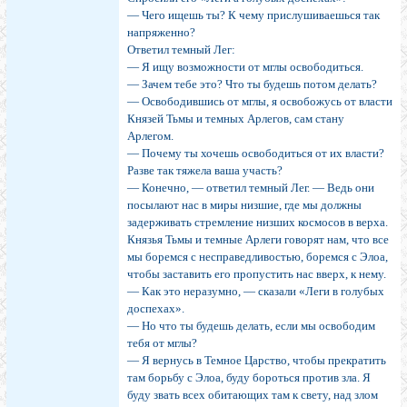
— Чего ищешь ты? К чему прислушиваешься так
напряженно?
Ответил темный Лег:
— Я ищу возможности от мглы освободиться.
— Зачем тебе это? Что ты будешь потом делать?
— Освободившись от мглы, я освобожусь от власти
Князей Тьмы и темных Арлегов, сам стану
Арлегом.
— Почему ты хочешь освободиться от их власти?
Разве так тяжела ваша участь?
— Конечно, — ответил темный Лег. — Ведь они
посылают нас в миры низшие, где мы должны
задерживать стремление низших космосов в верха.
Князья Тьмы и темные Арлеги говорят нам, что все
мы боремся с несправедливостью, боремся с Элоа,
чтобы заставить его пропустить нас вверх, к нему.
— Как это неразумно, — сказали «Леги в голубых
доспехах».
— Но что ты будешь делать, если мы освободим
тебя от мглы?
— Я вернусь в Темное Царство, чтобы прекратить
там борьбу с Элоа, буду бороться против зла. Я
буду звать всех обитающих там к свету, над злом