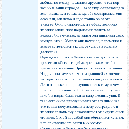
любила, но между прежними друзьями с тех пор
возникла тайная вражда. Эта вражда сопровождала
всю их жизнь, и только когда оба состарились, они
осознали, как мелко и недостойно было это
чувство. Они примирились, и в обоих возникло
желание каким-либо подвигом загладить то
недостойное чувство, которым они запятнали свою
земную жизнь. Умерли они почти одновременно и
вскоре встретились в космосе «Легов в золотых
доспехах».
Однажды в космос «Легов в золотых доспехах»
прилетели «Леги в голубых доспехах», чтобы
провести совещание. Присутствовали и оба воина.
И вдруг они заметили, что за границей их космоса
находится какой-то чрезвычайно могучий темный
Лег и напряженно прислушивается к тому, о чем
говорят собравшиеся. Он был весь окутан густой
мглой, и видны были только напряженные уши. И
так настойчиво прислушивался этот темный Лег,
что воины почувствовали к нему сострадание и
желание помочь ему освободиться от окружающей
его мглы. С этой просьбой они обратились к Легам,
и те пригласили его войти в их космос.
Спросили его «Леги а голубых доспехах»: