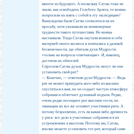
многое из будущего. А поскольку Сатлы тоже не
знали, как освободить Голубого Арлега, то воины
попросили их взять с собой в эту экспедицию!
Вынуждены были Сатлы согласиться на их
просьбу, хотя указывали на неимоверные
трудности такого путешествия. Но воины
настаивали. Тогда Сатлы окутали воинов и себя
материей своего космоса и помчались к далекой
бесконечности, где обитали духи Мудрости
«только на вопросы отвечающие». И, наконец,
достигли их обителей.
Спросили Сатлы духов Мудрости, могут ли они
установить свой рит?
— Конечно, — ответили духи Мудрости. — Ведь
риг не может принудить кого-либо из высших
спуститься к вам, но он создает чистую атмосферу
собрания и облегчает духовный подъем. Редко,
очень редко посещают рит высокие гости, но
эманации их все же осеняют участников рита. А
потому безразлично, есть ли какая-либо древность
у рита: все дело в участниках собрания и в их
устремлениях к высотам. Поэтому вы, Сатлы,
вполне можете установить тот рит, который сами