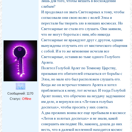
лишь для того, чтобы мешать в восхождении
слабым?
И продолжал он звать Светозарных к тому, чтобы
согласовали они свою волю с волей Элоа и
перестали бы творить зло в низших космосах. Но
Светозарные не стали его слушать. Они заявили,
что не могут бороться с ним, ибо никогда
Светозарные не враждуют друг с другом, однако
вынуждены отлучить его от мистического общения
с собой. И в то же мгновение исчезли все
Светозарные, оставив во тьме одного Голубого
Арлега.
Полетел Голубой Арлег по Темному Царству,
призывая его обитателей отказаться от борьбы с
Элоа, но мало кто был расположен слушать его.
Когда же он встречал темного Арлега и хотел
приблизиться к нему, тот исчезал. И тогда Голубой
Сообщений:
1170
Арлег понял, что обречено на неудачу задуманное
Статус:
Offline
им дело, и вернулся он к «Ле-гам в голубых
доспехах», чтобы просить у них совета.
А два прежних воина все еще пребывали в космосе
«Легов в золотых доспехах» и не знали, какой
совершить им подвиг. Но, наконец, дошла до них
весть, что в далекой вселенной находится космос