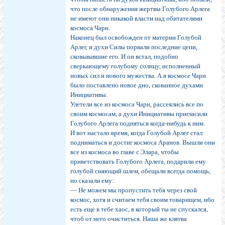
что после обнаружения жертвы Голубого Арлега
не имеют они никакой власти над обитателями
космоса Чарн.
Наконец был освобожден от материи Голубой
Арлег, и духи Силы порвали последние цепи,
сковывавшие его. И он встал, подобно
сверкающему голубому солнцу, исполненный
новых сил и нового мужества. А в космосе Чарн
было поставлено новое дно, скованное духами
Инициативы.
Улетели все из космоса Чарн, рассеялись все по
своим космосам, а духи Инициативы пригласили
Голубого Арлега подняться когда-нибудь к ним.
И вот настало время, когда Голубой Арлег стал
подниматься и достиг космоса Аранов. Вышли они
все из космоса во главе с Элара, чтобы
приветствовать Голубого Арлега, подарили ему
голубой сияющий шлем, обещали всегда помощь,
но сказали ему:
— Не можем мы пропустить тебя через свой
космос, хотя и считаем тебя своим товарищем, ибо
есть еще в тебе хаос, в который ты не спускался,
чтоб от него очиститься. Наша же клятва