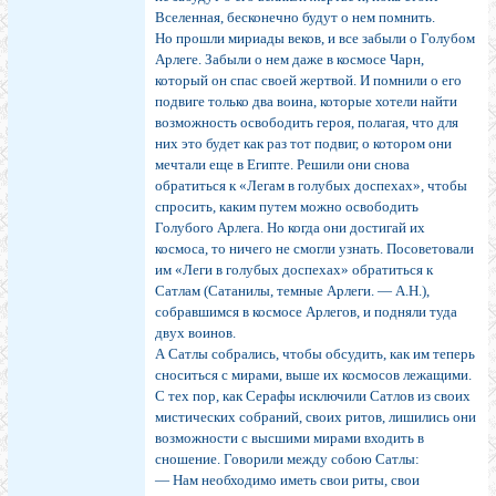
Вселенная, бесконечно будут о нем помнить.
Но прошли мириады веков, и все забыли о Голубом
Арлеге. Забыли о нем даже в космосе Чарн,
который он спас своей жертвой. И помнили о его
подвиге только два воина, которые хотели найти
возможность освободить героя, полагая, что для
них это будет как раз тот подвиг, о котором они
мечтали еще в Египте. Решили они снова
обратиться к «Легам в голубых доспехах», чтобы
спросить, каким путем можно освободить
Голубого Арлега. Но когда они достигай их
космоса, то ничего не смогли узнать. Посоветовали
им «Леги в голубых доспехах» обратиться к
Сатлам (Сатанилы, темные Арлеги. — А.Н.),
собравшимся в космосе Арлегов, и подняли туда
двух воинов.
А Сатлы собрались, чтобы обсудить, как им теперь
сноситься с мирами, выше их космосов лежащими.
С тех пор, как Серафы исключили Сатлов из своих
мистических собраний, своих ритов, лишились они
возможности с высшими мирами входить в
сношение. Говорили между собою Сатлы:
— Нам необходимо иметь свои риты, свои