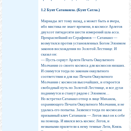
1.2 Бунт Сатанаила. (Бунт Сатла.)
Мириады лет тому назад, а может быть и вчера,
ибо мистика не знает времени, в космосе Арлегов
двухсот пятидесяти шести измерений шла асса.
Прекраснейший из Серафимов — Сатанаил —
возмутился против установленных Богом Элоимом
законов восхождения по Золотой Лестнице. И
сказал он:
— Пусть сорвут Арлеги Печать Оккультного
Молчания со своего космоса для космосов низших.
И снимутся тогда по законам оккультного
соответствия и для нас Печати Оккультного
Молчания с космосов высочайших, и откроется
свободный путь по Золотой Лестнице, и все духи
поднимутся и станут рядом с Элоимом…
Но встретил Сатанаил отпор в лице Михаила,
охраняющего Печати Оккультного Молчания, и не
удалась его попытка. Зазвенел тогда по космосам
призывный клич Сатанаила — Легов звал он к себе
на помощь. И явился весь космос Легов, и
незваными прилетели к нему темные Леги, Князь