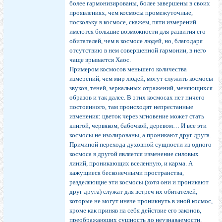
более гармонизированы, более завершены в своих
проявлениях, чем космосы промежуточные,
поскольку в космосе, скажем, пяти измерений
имеются большие возможности для развития его
обитателей, чем в космосе людей, но, благодаря
отсутствию в нем совершенной гармонии, в него
чаще врывается Хаос.
Примером космосов меньшего количества
измерений, чем мир людей, могут служить космосы
звуков, теней, зеркальных отражений, меняющихся
образов и так далее. В этих космосах нет ничего
постоянного, там происходят непрестанные
изменения: цветок через мгновение может стать
книгой, червяком, бабочкой, деревом… И все эти
космосы не изолированы, а проникают друг друга.
Причиной перехода духовной сущности из одного
космоса в другой является изменение силовых
линий, проникающих вселенную, и карма. А
кажущиеся бесконечными пространства,
разделяющие эти космосы (хотя они и проникают
друг друга) служат для встреч их обитателей,
которые не могут иначе проникнуть в иной космос,
кроме как приняв на себя действие его законов,
преображающих сущность до неузнаваемости.