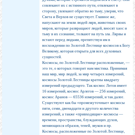
совлекают их с истинного пути, отвлекают в
сторону, увлекают обратно во тьму, уверяя, что
Света и Верхов не существует. Главное же,
напускают на земли людей лярв, животных своих
миров, которые развращают людей, вносят хаос и
тьму в их сознание, толкают на путь зла. Лярвы и
встают перед людьми, препятствуя им в
восхождении по Золотой Лестнице космосов к Богу
Великому, которая открыта для всех духовных
сущностей.
Космосы, по Золотой Лестнице расположенные, —
это те, о которых говорит нам мистика. Принимая
наш мир, мир людей, за мир четырех измерений,
космосы Золотой Лестницы кратны квадрату
измерений предыдущего. Так космос Легов имеет
16 измерений, космос Арлегов — 256 измерений,
космос Аранов — 65536 измерений, и так далее.
Существуют как бы «промежуточные» космосы
пяти, семи, двенадцати и другого количества
измерений, а также «привходящие» космосы —
времени, пространства, блуждающих духов,
меняющихся образов, теней, звуков и пр.
Космосы, расположенные по Золотой Лестнице,