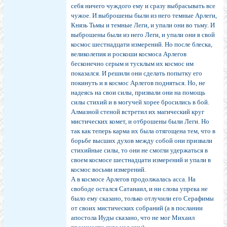
себя ничего чуждого ему и сразу выбрасывать все
чужое. И выброшены были из него темные Арлеги,
Князь Тьмы и темные Леги, и упали они во тьму. И
выброшены были из него Леги, и упали они в свой
космос шестнадцати измерений. Но после блеска,
великолепия и роскоши космоса Арлегов
бесконечно серым и тусклым их космос им
показался. И решили они сделать попытку его
покинуть и в космос Арлегов подняться. Но, не
надеясь на свои силы, призвали они на помощь
силы стихий и в могучей хорее бросились в бой.
Алмазной стеной встретил их магический круг
мистических комет, и отброшены были Леги. Но
так как теперь карма их была отягощена тем, что в
борьбе высших духов между собой они призвали
стихийные силы, то они не смогли удержаться в
своем космосе шестнадцати измерений и упали в
космос восьми измерений.
А в космосе Арлегов продолжалась асса. На
свободе остался Сатанаил, и ни слова упрека не
было ему сказано, только отлучили его Серафимы
от своих мистических собраний (а в послании
апостола Иуды сказано, что не мог Михаил