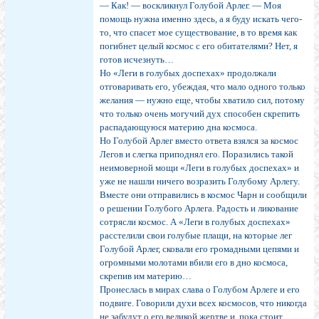
— Как! — воскликнул Голубой Арлег. — Моя
помощь нужна именно здесь, а я буду искать чего-
то, что спасет мое существование, в то время как
погибнет целый космос с его обитателями? Нет, я
готов исчезнуть…
Но «Леги в голубых доспехах» продолжали
отговаривать его, убеждая, что мало одного только
желания — нужно еще, чтобы хватило сил, потому
что только очень могучий дух способен скрепить
распадающуюся материю дна космоса.
Но Голубой Арлег вместо ответа взялся за космос
Легов и слегка приподнял его. Поразились такой
неимоверной мощи «Леги в голубых доспехах» и
уже не нашли ничего возразить Голубому Арлегу.
Вместе они отправились в космос Чарн и сообщили
о решении Голубого Арлега. Радость и ликование
сотрясли космос. А «Леги в голубых доспехах»
расстелили свои голубые плащи, на которые лег
Голубой Арлег, сковали его громадными цепями и
огромными молотами вбили его в дно космоса,
скрепив им материю…
Пронеслась в мирах слава о Голубом Арлеге и его
подвиге. Говорили духи всех космосов, что никогда
не забудут о его великой жертве и, пока стоит