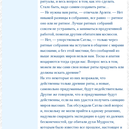
ритуалы, и весь вопрос в том, как это сделать.
Стало быть, надо самим создавать риты…
— Не нужны вам риты, — отвечали Арлеги. — Нет
никакой разницы в собраниях, все равно — ритное
оно или не ритное. Лучше ритных собраний
совсем не устраивать, а заниматься продуктивной
работой, помогая другим обитателям космосов.
— Нет, — упорствовали Сатлы, — только через
ритные собрания мы вступаем в общение с мирами
высокими, а без этой мистики, без сообщений из
выше лежащих миров нельзя нам. Тоска и апатия
воцаряются тогда среди нас. Вопрос весь в том,
можем ли мы сами свои новые риты придумать или
должны искать древние?
На это некоторые из них возражали, что
действенны только древние риты, а новые,
самовольно придуманные, будут недействительны.
Другие же говорили, что и придуманные будут
действенны, если на них удастся получить санкцию
миров высоких. Так обсуждали Сатлы свой вопрос
и, поскольку не могли прийти к одному решению,
надумали снарядить экспедицию в одну из далеких
бесконечностей, где обитали духи Мудрости,
которым было известно все прошлое, настоящее и