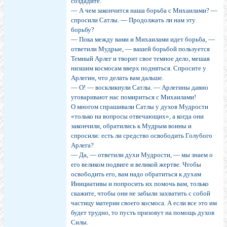
создадите.
— А чем закончится наша борьба с Михаилами? —
спросили Сатлы. — Продолжать ли нам эту
борьбу?
— Пока между вами и Михаилами идет борьба, —
ответили Мудрые, — вашей борьбой пользуется
Темный Арлег и творит свое темное дело, мешая
низшим космосам вверх подняться. Спросите у
Арлегин, что делать вам дальше.
— О! — воскликнули Сатлы. — Арлегины давно
уговаривают нас помириться с Михаилами!
О многом спрашивали Сатлы у духов Мудрости
«только на вопросы отвечающих», а когда они
закончили, обратились к Мудрым воины и
спросили: есть ли средство освободить Голубого
Арлега?
— Да, — ответили духи Мудрости, — мы знаем о
его великом подвиге и великой жертве. Чтобы
освободить его, вам надо обратиться к духам
Инициативы и попросить их помочь вам, только
скажите, чтобы они не забыли захватить с собой
частицу материи своего космоса. А если все это им
будет трудно, то пусть призовут на помощь духов
Силы.