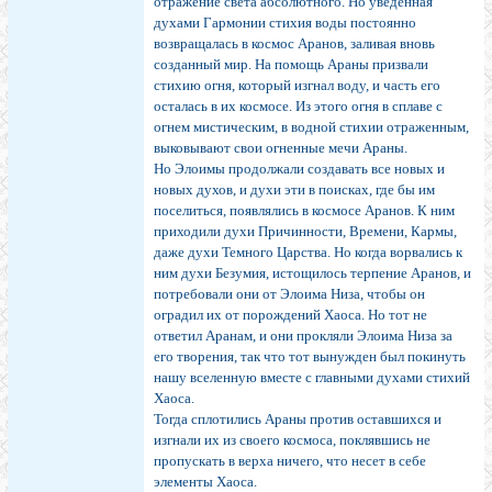
отражение света абсолютного. Но уведенная
духами Гармонии стихия воды постоянно
возвращалась в космос Аранов, заливая вновь
созданный мир. На помощь Араны призвали
стихию огня, который изгнал воду, и часть его
осталась в их космосе. Из этого огня в сплаве с
огнем мистическим, в водной стихии отраженным,
выковывают свои огненные мечи Араны.
Но Элоимы продолжали создавать все новых и
новых духов, и духи эти в поисках, где бы им
поселиться, появлялись в космосе Аранов. К ним
приходили духи Причинности, Времени, Кармы,
даже духи Темного Царства. Но когда ворвались к
ним духи Безумия, истощилось терпение Аранов, и
потребовали они от Элоима Низа, чтобы он
оградил их от порождений Хаоса. Но тот не
ответил Аранам, и они прокляли Элоима Низа за
его творения, так что тот вынужден был покинуть
нашу вселенную вместе с главными духами стихий
Хаоса.
Тогда сплотились Араны против оставшихся и
изгнали их из своего космоса, поклявшись не
пропускать в верха ничего, что несет в себе
элементы Хаоса.