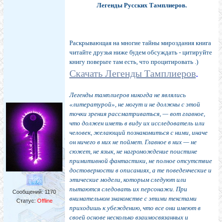
Легенды Русских Тамплиеров.
Раскрывающая на многие тайны мироздания книга
читайте друзья ниже будем обсуждать - цитируйте
книгу поверьте там есть, что процитировать .)
Скачать Легенды Тамплиеров
.
Легенды тамплиеров никогда не являлись
«литературой», не могут и не должны с этой
точки зрения рассматриваться, — вот главное,
что должен иметь в виду их исследователь или
человек, желающий познакомиться с ними, иначе
он ничего в них не поймет. Главное в них — не
сюжет, не язык, не нагромождение поистине
примитивной фантастики, не полное отсутствие
достоверности в описаниях, а те поведенческие и
этические модели, которым следуют или
пытаются следовать их персонажи. При
Сообщений:
1170
внимательном знакомстве с этими текстами
Статус:
Offline
приходишь к убеждению, что все они имеют в
своей основе несколько взаимосвязанных и