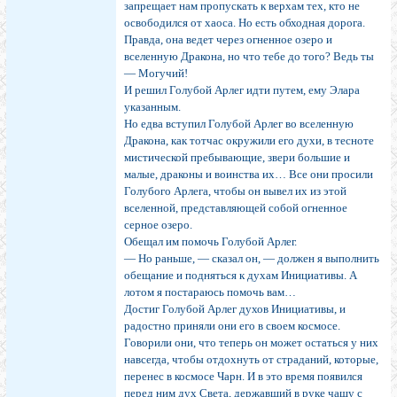
запрещает нам пропускать к верхам тех, кто не
освободился от хаоса. Но есть обходная дорога.
Правда, она ведет через огненное озеро и
вселенную Дракона, но что тебе до того? Ведь ты
— Могучий!
И решил Голубой Арлег идти путем, ему Элара
указанным.
Но едва вступил Голубой Арлег во вселенную
Дракона, как тотчас окружили его духи, в тесноте
мистической пребывающие, звери большие и
малые, драконы и воинства их… Все они просили
Голубого Арлега, чтобы он вывел их из этой
вселенной, представляющей собой огненное
серное озеро.
Обещал им помочь Голубой Арлег.
— Но раньше, — сказал он, — должен я выполнить
обещание и подняться к духам Инициативы. А
лотом я постараюсь помочь вам…
Достиг Голубой Арлег духов Инициативы, и
радостно приняли они его в своем космосе.
Говорили они, что теперь он может остаться у них
навсегда, чтобы отдохнуть от страданий, которые,
перенес в космосе Чарн. И в это время появился
перед ним дух Света, державший в руке чашу с