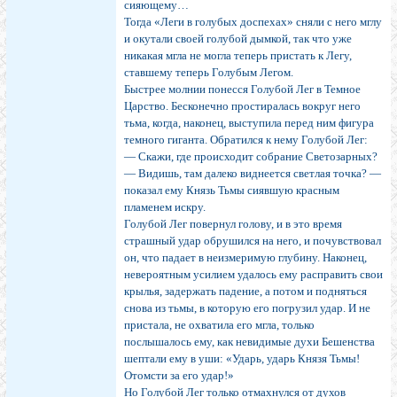
сияющему…
Тогда «Леги в голубых доспехах» сняли с него мглу
и окутали своей голубой дымкой, так что уже
никакая мгла не могла теперь пристать к Легу,
ставшему теперь Голубым Легом.
Быстрее молнии понесся Голубой Лег в Темное
Царство. Бесконечно простиралась вокруг него
тьма, когда, наконец, выступила перед ним фигура
темного гиганта. Обратился к нему Голубой Лег:
— Скажи, где происходит собрание Светозарных?
— Видишь, там далеко виднеется светлая точка? —
показал ему Князь Тьмы сиявшую красным
пламенем искру.
Голубой Лег повернул голову, и в это время
страшный удар обрушился на него, и почувствовал
он, что падает в неизмеримую глубину. Наконец,
невероятным усилием удалось ему расправить свои
крылья, задержать падение, а потом и подняться
снова из тьмы, в которую его погрузил удар. И не
пристала, не охватила его мгла, только
послышалось ему, как невидимые духи Бешенства
шептали ему в уши: «Ударь, ударь Князя Тьмы!
Отомсти за его удар!»
Но Голубой Лег только отмахнулся от духов