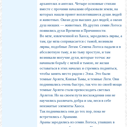
архангелах и ангелах. Четыре основные стихии
вместе с прочими началами образовали земли, на
которых нашли приют воплотившиеся души людей
и животных. Океан душ высших дал людей, а океан
душ низших — животных. Из других семян Логоса
появились духи Времени и Причинности.
Во мгле, извлеченной из Хаоса, зародились лярвы, а
там, где мгла соприкасается с тьмой, возникли
лярвы, подобные Легам. Семена Логоса падали и в
абсолютную тьму, и во тьму простую, и там
возникали могучие духи, которые тотчас же
начинали борьбу с мглой и тьмою, не желая
оставаться в этих началах и стремясь подняться,
чтобы занять место рядом с Элоа. Это были
темные Арлеги, Князья Тьмы, и темные Леги. Они
поднимались очень быстро, так что по своей мощи
темные Арлеги стали превосходить светлых
Арлегов. Но на своем пути восхождения они не
научились различать добра и зла, неся в себе
неизжитые элементы Хаоса.
Так поднимались они до тех пор, пока не
встретились с Аранами.
Араны зародились из семян Логоса, упавших в