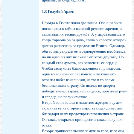
произнести суда над ним).
1.3 Голубой Арлег.
Некогда в Египте жили два воина. Оба они были
посвящены в тайны высокой религии жрецов, и
связывала их тесная дружба. А у царствовавшего
тогда фараона была дочь, слава о красоте которой
далеко разнеслась за пределами Египта. Однажды
оба воина увидели ее и одновременно влюбились,
но ни один из них не сказал об этом другому. Но
каждый стал думать, как завоевать ее сердце.
Чтобы заслужить благосклонность принцессы,
один из воинов собрал войско и во главе его
отразил набег кочевников, часто в то время
беспокоивших страну. Он явился во дворец
победителем, открылся принцессе, просил ее руку
и сердце, но получил отказ.
Второй воин вошел в коллегию жрецов и сумел
склонить ее на сторону царствующей династии,
благодаря чему предотвратил волнения в стране.
Он также открылся принцессе и также получил
отказ.
Вскоре принцесса вышла замуж за того, кого она