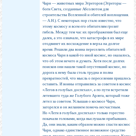
Чарн — животных мира Эгрегоров (Эгрегоры —
боги Света, созданные Абсолютом для
строительства Вселенной и обителей воплощения.
— А.Н.). С некоторых пор стало известно, что
этому космосу и всем его обитателям грозит
гибель. Между тем час их преображения был еще
далек, а это означало, что катастрофа в их мире
отодвинет их восхождение в верха на долгое
время. Решили два воина переселить обитателей
космоса Чарн в какой-то иной космос, но оказалось,
что об этом нечего и думать. Хотя после долгих
поисков они нашли такой опустевший космос, но
дорога к нему была столь трудна и полна
превратностей, что мысль о переселении пришлось
оставить. И воины отправились за советом в космос
«Легов в голубых доспехах», а по пути встретили
летевшего туда же Голубого Арлега, который тоже
летел за советом. Услышав о космосе Чарн,
загорелся и он желанием помочь несчастным.
Но «Леги в голубых доспехах» только горестно
покачали головами, когда выслушали прибывших.
Да, они знали, каким образом можно спасти космос
Чарн, однако единственное возможное средство
столь трудно, что никто на это не согласится. Когда