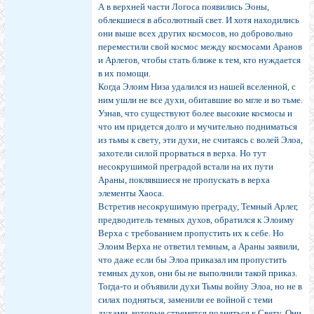
А в верхней части Логоса появились Эоны,
облекшиеся в абсолютный свет. И хотя находились
они выше всех других космосов, но добровольно
переместили свой космос между космосами Аранов
и Арлегов, чтобы стать ближе к тем, кто нуждается
в их помощи.
Когда Элоим Низа удалился из нашей вселенной, с
ним ушли не все духи, обитавшие во мгле и во тьме.
Узнав, что существуют более высокие космосы и
что им придется долго и мучительно подниматься
из тьмы к свету, эти духи, не считаясь с волей Элоа,
захотели силой прорваться в верха. Но тут
несокрушимой преградой встали на их пути
Араны, поклявшиеся не пропускать в верха
элементы Хаоса.
Встретив несокрушимую преграду, Темный Арлег,
предводитель темных духов, обратился к Элоиму
Верха с требованием пропустить их к себе. Но
Элоим Верха не ответил темным, а Араны заявили,
что даже если бы Элоа приказал им пропустить
темных духов, они бы не выполнили такой приказ.
Тогда-то и объявили духи Тьмы войну Элоа, но не в
силах подняться, заменили ее войной с теми
духами, которые стремятся подняться к Свету. Они