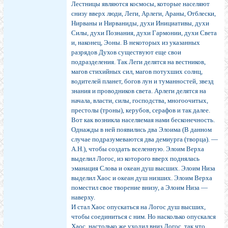
Лестницы являются космосы, которые населяют
снизу вверх люди, Леги, Арлеги, Араны, Отблески,
Нирваны и Нирваниды, духи Инициативы, духи
Силы, духи Познания, духи Гармонии, духи Света
и, наконец, Эоны. В некоторых из указанных
разрядов Духов существуют еще свои
подразделения. Так Леги делятся на вестников,
магов стихийных сил, магов потухших солнц,
водителей планет, богов лун и туманностей, звезд
знания и проводников света. Арлеги делятся на
начала, власти, силы, господства, многоочитых,
престолы (троны), керубов, серафов и так далее.
Вот как возникла населяемая нами бесконечность.
Однажды в ней появились два Элоима (В данном
случае подразумеваются два демиурга (творца). —
А.Н.), чтобы создать вселенную. Элоим Верха
выделил Логос, из которого вверх поднялась
эманация Слова и океан душ высших. Элоим Низа
выделил Хаос и океан душ низших. Элоим Верха
поместил свое творение внизу, а Элоим Низа —
наверху.
И стал Хаос опускаться на Логос душ высших,
чтобы соединиться с ним. Но насколько опускался
Хаос, настолько же уходил вниз Логос, так что