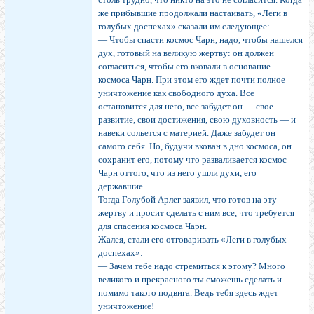
же прибывшие продолжали настаивать, «Леги в
голубых доспехах» сказали им следующее:
— Чтобы спасти космос Чарн, надо, чтобы нашелся
дух, готовый на великую жертву: он должен
согласиться, чтобы его вковали в основание
космоса Чарн. При этом его ждет почти полное
уничтожение как свободного духа. Все
остановится для него, все забудет он — свое
развитие, свои достижения, свою духовность — и
навеки сольется с материей. Даже забудет он
самого себя. Но, будучи вкован в дно космоса, он
сохранит его, потому что разваливается космос
Чарн оттого, что из него ушли духи, его
державшие…
Тогда Голубой Арлег заявил, что готов на эту
жертву и просит сделать с ним все, что требуется
для спасения космоса Чарн.
Жалея, стали его отговаривать «Леги в голубых
доспехах»:
— Зачем тебе надо стремиться к этому? Много
великого и прекрасного ты сможешь сделать и
помимо такого подвига. Ведь тебя здесь ждет
уничтожение!