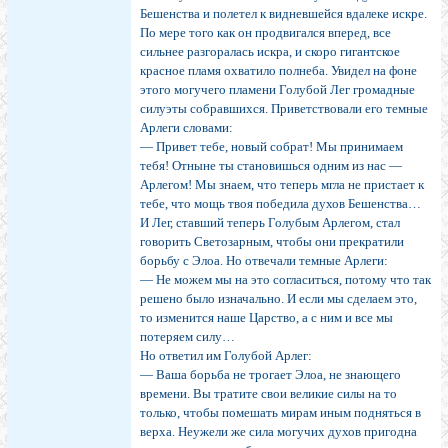
Бешенства и полетел к видневшейся вдалеке искре.
По мере того как он продвигался вперед, все
сильнее разгоралась искра, и скоро гигантское
красное пламя охватило полнеба. Увидел на фоне
этого могучего пламени Голубой Лег громадные
силуэты собравшихся. Приветствовали его темные
Арлеги словами:
— Привет тебе, новый собрат! Мы принимаем
тебя! Отныне ты становишься одним из нас —
Арлегом! Мы знаем, что теперь мгла не пристает к
тебе, что мощь твоя победила духов Бешенства…
И Лег, ставший теперь Голубым Арлегом, стал
говорить Светозарным, чтобы они прекратили
борьбу с Элоа. Но отвечали темные Арлеги:
— Не можем мы на это согласиться, потому что так
решено было изначально. И если мы сделаем это,
то изменится наше Царство, а с ним и все мы
потеряем силу…
Но ответил им Голубой Арлег:
— Ваша борьба не трогает Элоа, не знающего
времени. Вы тратите свои великие силы на то
только, чтобы помешать мирам иным подняться в
верха. Неужели же сила могучих духов пригодна