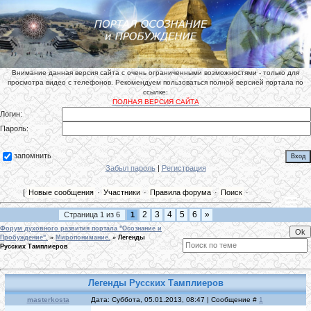
Внимание данная версия сайта с очень ограниченными возможностями - только для
просмотра видео с телефонов. Рекомендуем пользоваться полной версией портала по
ссылке:
ПОЛНАЯ ВЕРСИЯ САЙТА
Логин:
Пароль:
запомнить
Забыл пароль
|
Регистрация
[
Новые сообщения
·
Участники
·
Правила форума
·
Поиск
·
2
3
4
5
6
»
Страница
1
из
6
1
Форум духовного развития портала "Осознание и
Пробуждение".
»
Миропонимание.
»
Легенды
Русских Тамплиеров
Легенды Русских Тамплиеров
masterkosta
Дата: Суббота, 05.01.2013, 08:47 | Сообщение #
1