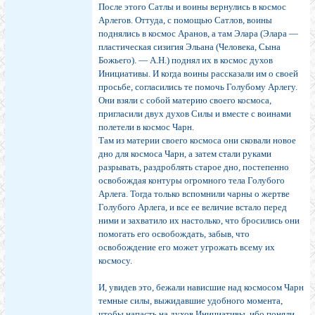
После этого Сатлы и воины вернулись в космос
Арлегов. Оттуда, с помощью Сатлов, воины
поднялись в космос Аранов, а там Элара (Элара —
пластическая сизигия Эльана (Человека, Сына
Божьего). — А.Н.) поднял их в космос духов
Инициативы. И когда воины рассказали им о своей
просьбе, согласились те помочь Голубому Арлегу.
Они взяли с собой материю своего космоса,
пригласили двух духов Силы и вместе с воинами
полетели в космос Чарн.
Там из материи своего космоса они сковали новое
дно для космоса Чарн, а затем стали руками
разрывать, раздроблять старое дно, постепенно
освобождая контуры огромного тела Голубого
Арлега. Тогда только вспомнили чарны о жертве
Голубого Арлега, и все ее величие встало перед
ними и захватило их настолько, что бросились они
помогать его освобождать, забыв, что
освобождение его может угрожать всему их
космосу.
И, увидев это, бежали нависшие над космосом Чарн
темные силы, выжидавшие удобного момента,
чтобы напасть на духов Инициативы, ибо поняли,