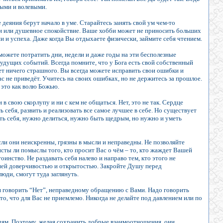
ными и волевыми.
деяния берут начало в уме. Старайтесь занять свой ум чем-то
ги или душевное спокойствие. Ваше хобби может не приносить больших
ии и успеха. Даже когда Вы отдыхаете физически, займите себя чтением.
можете потратить дни, недели и даже годы на эти бесполезные
будущих событий. Всегда помните, что у Бога есть свой собственный
нет ничего страшного. Вы всегда можете исправить свои ошибки и
ас не приведёт. Учитесь на своих ошибках, но не держитесь за прошлое.
 это как волю Божью.
в свою скорлупу и ни с кем не общаться. Нет, это не так. Сердце
себя, развить и реализовать все самое лучшее в себе. Но существует
ать себя, нужно делиться, нужно быть щедрым, но нужно и уметь
если они неискренны, грязны в мысли и неправедны. Не позволяйте
чисты ли помыслы того, кто просит Вас о чём – то, кто жаждет Вашей
инство. Не раздавать себя налево и направо тем, кто этого не
Вашей доверчивостью и открытостью. Закройте Душу перед
юди, смогут туда заглянуть.
 говорить “Нет”, неправедному обращению с Вами. Надо говорить
то, что для Вас не приемлемо. Никогда не делайте под давлением или по
дям. Поэтому, желая сохранить добрые взаимоотношения, они