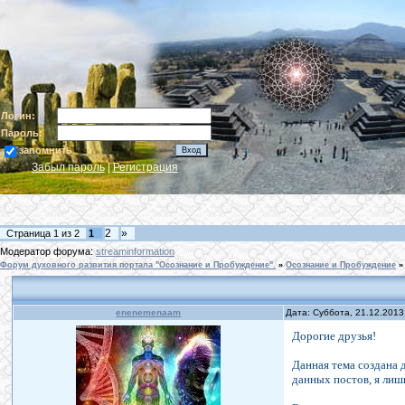
Логин:
Пароль:
запомнить
Забыл пароль
|
Регистрация
2
»
Страница
1
из
2
1
Модератор форума:
streaminformation
Форум духовного развития портала "Осознание и Пробуждение".
»
Осознание и Пробуждение
»
enenemenaam
Дата: Суббота, 21.12.2013
Дорогие друзья!
Данная тема создана 
данных постов, я лиш