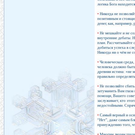
логика Бога находитс
•
Никогда не позволяйт
позитивным и стоящим
денег, как, например
•
Не мешкайте и не со
внутренние дебаты. Н
план. Рассчитывайте 
добиться успеха в сл
Никогда ни о чём не 
•
Человеческая среда, 
человека должно быть
древняя истина: «не 
правильно определять, 
•
Не позволяйте сбить 
затуманить Вам глаза 
помощи, Вашего совет
заслуживает, кто это
недостойными. Спрячь
•
Самый верный и осно
“Нет”, даже самым бл
принуждению того, чт
•
Многим людям трудно