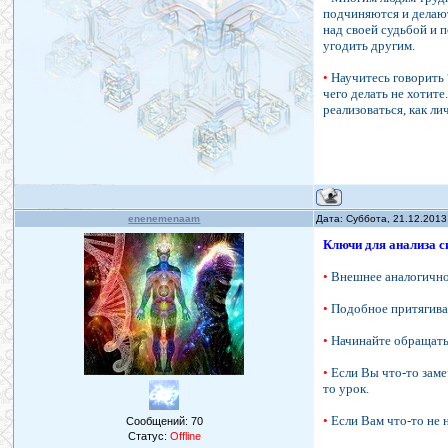
подчиняются и делают
над своей судьбой и 
угодить другим.
•
Научитесь говорить “
чего делать не хотите
реализоваться, как ли
enenemenaam
Дата: Суббота, 21.12.2013
Ключи для анализа с
•
Внешнее аналогично
•
Подобное притягива
•
Начинайте обращать 
•
Если Вы что-то заме
то урок.
•
Если Вам что-то не н
Сообщений:
70
Статус:
Offline