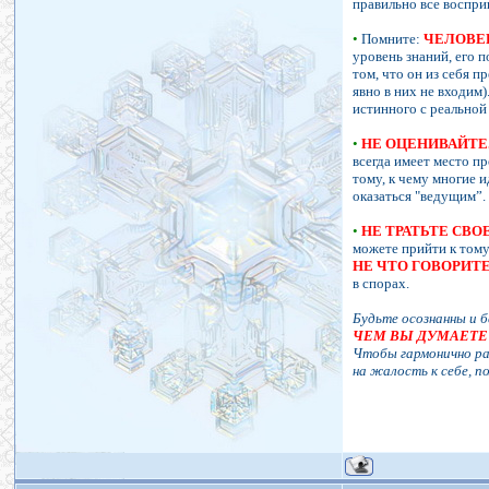
правильно все воспри
•
Помните:
ЧЕЛОВЕК
уровень знаний, его п
том, что он из себя п
явно в них не входим)
истинного с реальной
•
НЕ ОЦЕНИВАЙТЕ
всегда имеет место п
тому, к чему многие 
оказаться "ведущим”.
•
НЕ ТРАТЬТЕ СВ
можете прийти к тому
НЕ ЧТО ГОВОРИТЕ
в спорах.
Будьте осознанны и б
ЧЕМ ВЫ ДУМАЕТЕ!
Чтобы гармонично ра
на жалость к себе, п