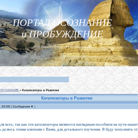
ПОРТАЛ ОСОЗНАНИЕ
и ПРОБУЖДЕНИЕ
Этот место для Искателей и Исследователей...
ОСОЗНАНИЕ
»
Катализаторы в Развитии
Катализаторы в Развитии
, 20:09 | Сообщение #
1
для всех, так как эти катализаторы являются наглядным пособием на пути наш
ь делюсь этими ключами с Вами, для детального изучения. Я буду пополнять э