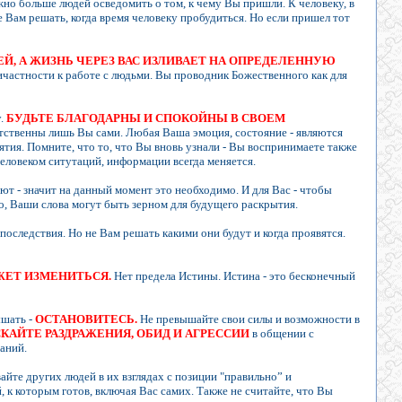
жно больше людей осведомить о том, к чему Вы пришли. К человеку, в
Не Вам решать, когда время человеку пробудиться. Но если пришел тот
, А ЖИЗНЬ ЧЕРЕЗ ВАС ИЗЛИВАЕТ НА ОПРЕДЕЛЕННУЮ
частности к работе с людьми. Вы проводник Божественного как для
у.
БУДЬТЕ БЛАГОДАРНЫ И СПОКОЙНЫ В СВОЕМ
тственны лишь Вы сами. Любая Ваша эмоция, состояние - являются
ия. Помните, что то, что Вы вновь узнали - Вы воспринимаете также
человеком ситутаций, информации всегда меняется.
ют - значит на данный момент это необходимо. И для Вас - чтобы
, Ваши слова могут быть зерном для будущего раскрытия.
оследствия. Но не Вам решать какими они будут и когда проявятся.
ЖЕТ ИЗМЕНИТЬСЯ.
Нет предела Истины. Истина - это бесконечный
ышать -
ОСТАНОВИТЕСЬ.
Не превышайте свои силы и возможности в
КАЙТЕ РАЗДРАЖЕНИЯ, ОБИД И АГРЕССИИ
в общении с
наний.
йте других людей в их взглядах с позиции "правильно” и
 к которым готов, включая Вас самих. Также не считайте, что Вы