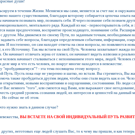
екрасные души!
ьсируем в течении Жизни. Меняемся мы сами, меняется за счет нас и окружаю
вено нашего существования, благодаря которому собирается цепочка опыта н
 начинаем познавать мир, познавать себя. И через познание себя познаем дру
эмоционального, ментального ряда. Каждый из нас - первооткрыватель себя, и
тся наши предпочтения, восприятие происходящего, понимание себя. Расширя
 с другом. Мы движемся по своему Пути, по заданным точкам, необходимым нам 
адавать себе вопросы, благодаря определенным событиям, информации, озарения
им. И постепенно, он сам находит ответы на свои вопросы, но появляются нов
ет, к его Источнику. Так мы встаем на свой Путь. Человека захватывает жажда 
. Он начинает отличать зерна от плевел, он начинает видеть иллюзии и реальнос
ом человек начинает сталкиваться с непониманием этого мира, людей. Человек 
м деле мир и что есть человек, но вокруг многие находятся в невежестве.
ку "пробудившемуся”? - эта тема посвящена этому вопросу.
вой Путь. Пусть пока еще не уверенно и шатко, но встали. Вы стремитесь, Вы
омочь также пробудиться другим людям, чтобы они стали видеть как и он. Чело
и открытиями, новыми восприятиями и ощущениями, состояниями. Но люди слуша
ют Вас немного "того”, или смеются над Вами, или выражают свое негодование,
учесть средний уровень сознания людей, их интересов и ценностей на данный
 Но сейчас не об этом.
 что нужно знать в данном случае?
невежества,
ВЫ ВСТАЕТЕ НА СВОЙ ИНДИВИДУАЛЬНЫЙ ПУТЬ РАЗВИ
Е
других, неготовых еще людей слушать Вас, то к чему вы пришли, и как теперь