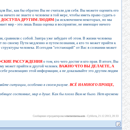
для Вас, как бы обратно Вы не считали для себя. Вы можете оценить его
ы ничего не знаете о человеке в той мере, чтобы иметь право судить о
Т ДОСТУПА ДРУГИМ ЛЮДЯМ
(за исключением некоторых, но мы
нимает мир - это лишь Ваша оценка и восприятие, не имеющее ничего
, сравнили с собой. Завтра уже забудьте об этом. В жизни человека
т по своему Пути медленно и путем познания, а кто то может прийти к
ет структуры человека. И сегодня "отстающий” от Вас в сознании может
ОФСКИЕ РАССУЖДЕНИЯ
о том, кто чего достиг и кто прав. В итоге, Вы
тому может прийти и другой человек.
ВАЖНО ЧТО ВЫ ДЕЛАЕТЕ, А
 себе реализацию этой информации, а не доказывайте это другим людям
няйте ситуации, особенно в своем разуме.
ВСЁ НАМНОГО ПРОЩЕ,
бящее состояние, мир в душе. Как бы плохо Вам не было. Нет времени
enenemenaam
Сообщение отредактировал
-
Суббота, 21.12.2013, 20:33