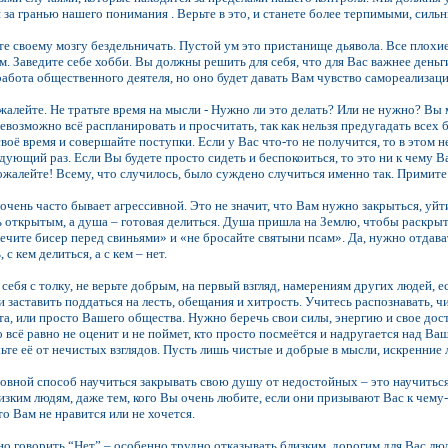
я за гранью нашего понимания . Верьте в это, и станете более терпимыми, силь
е своему мозгу бездельничать. Пустой ум это пристанище дьявола. Все плохие 
. Заведите себе хобби. Вы должны решить для себя, что для Вас важнее день
, работа общественного деятеля, но оно будет давать Вам чувство самореализац
жалейте. Не тратьте время на мысли - Нужно ли это делать? Или не нужно? Вы 
евозможно всё распланировать и просчитать, так как нельзя предугадать всех 
своё время и совершайте поступки. Если у Вас что-то не получится, то в этом 
едующий раз. Если Вы будете просто сидеть и беспокоиться, то это ни к чему В
сожалейте! Всему, что случилось, было суждено случиться именно так. Примите
очень часто бывает агрессивной. Это не значит, что Вам нужно закрыться, уйти 
 открытым, а душа – готовая делиться. Душа пришла на Землю, чтобы раскрыть 
мечите бисер перед свиньями» и «не бросайте святыни псам». Да, нужно отдав
с кем делиться, а с кем – нет.
себя с толку, не верьте добрым, на первый взгляд, намерениям других людей, 
и заставить поддаться на лесть, обещания и хитрость. Учитесь распознавать, 
а, или просто Вашего общества. Нужно беречь свои силы, энергию и свое досто
го всё равно не оценит и не поймет, кто просто посмеётся и надругается над 
те её от нечистых взглядов. Пусть лишь чистые и добрые в мысли, искренние л
вной способ научиться закрывать свою душу от недостойных – это научиться
изким людям, даже тем, кого Вы очень любите, если они призывают Вас к чему-
о Вам не нравится или не хочется.
 говорить “Нет” – особенно трудно отказывать близким, дорогим для Вас лю