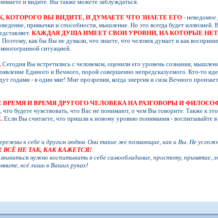
нимаете и видите. Вы также можете заблуждаться.
, КОТОРОГО ВЫ ВИДИТЕ, И ДУМАЕТЕ ЧТО ЗНАЕТЕ ЕГО
- неведомое 
оведение, привычки и способности, мышление. Но это всегда будет иллюзией. В
редставляет.
КАЖДАЯ ДУША ИМЕЕТ СВОИ УРОВНИ, НА КОТОРЫЕ НЕ
. Поэтому, как бы Вы не думали, что знаете, что человек думает и как воспри
 многогранной ситуацией.
.
Сегодня Вы встретились с человеком, оценили его уровень сознания, мышления
роявление Единого и Вечного, порой совершенно непредсказуемого. Кто-то иде
идут годами - в один миг! Миг прозрения, когда энергия и сила Вечного пронза
ОЕ ВРЕМЯ И ВРЕМЯ ДРУГОГО ЧЕЛОВЕКА НА РАЗГОВОРЫ И ФИЛОС
, что будете чувствовать, что Вас не понимают, о чем Вы говорите. Также к э
.
Если Вы считаете, что пришли к новому уровню понимания - воспитывайте в
ережны к себе и другим людям. Они такие же познающие, как и Вы. Не услож
 ВСЁ НЕ ТАК, КАК КАЖЕТСЯ!
звиваться нужно воспитывать в себе самообладание, простоту, принятие, лю
омните, всё лишь в Ваших руках!