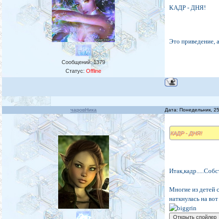
КАДР - ДНЯ!
Это приведение, а
Сообщений:
1379
Статус:
Offline
чаровНика
Дата: Понедельник, 2
КАДР - ДНЯ!
Итак,кадр.....Соб
Многие из детей с
наткнулась на вот