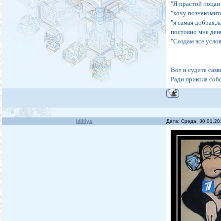
"Я прастой поцан
"хочу познакомитс
"я самая добрая,
постояно мне день
"Создам все услов
Вот и судите сами
Ради прикола соб
Idilliya
Дата: Среда, 30.01.2