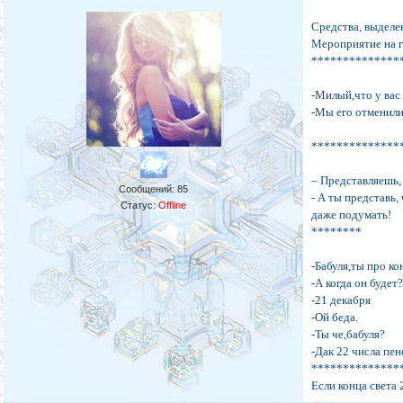
Средства, выделен
Мероприятие на г
**************
-Милый,что у вас 
-Мы его отменили
**************
– Представляешь,
Сообщений:
85
- А ты представь,
Статус:
Offline
даже подумать!
********
-Бабуля,ты про ко
-А когда он будет
-21 декабря
-Ой беда.
-Ты че,бабуля?
-Дак 22 числа пен
**************
Если конца света 