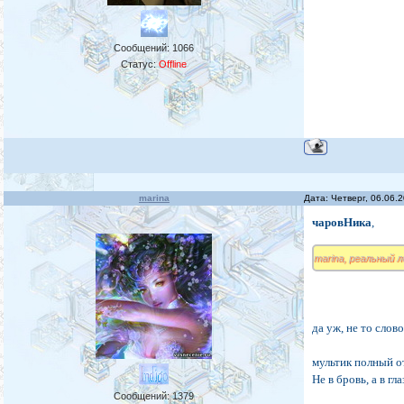
Сообщений:
1066
Статус:
Offline
marina
Дата: Четверг, 06.06.
чаровНика
,
marina, реальный лос
да уж, не то слово
мультик полный о
Не в бровь, а в гла
Сообщений:
1379