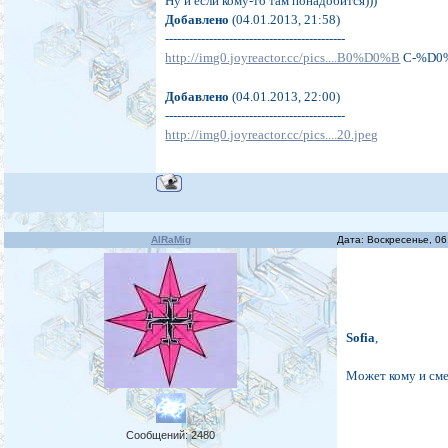
Ну и если кому-то там понадобится)))
Добавлено
(04.01.2013, 21:58)
---------------------------------------------
http://img0.joyreactor.cc/pics....B0%D0%B
C-%D0
Добавлено
(04.01.2013, 22:00)
---------------------------------------------
http://img0.joyreactor.cc/pics....20.jpeg
AlRaMig
Дата: Воскресенье, 06
Sofia
,
Может кому и сме
Сообщений:
2480