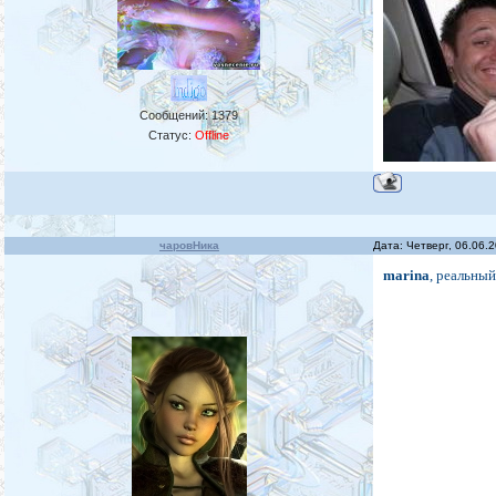
Сообщений:
1379
Статус:
Offline
чаровНика
Дата: Четверг, 06.06.
marina
, реальный