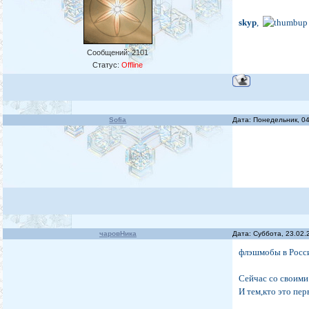
skyp
,
Сообщений:
2101
Статус:
Offline
Sofia
Дата: Понедельник, 0
чаровНика
Дата: Суббота, 23.02.
флэшмобы в Росс
Сейчас со своими 
И тем,кто это пе