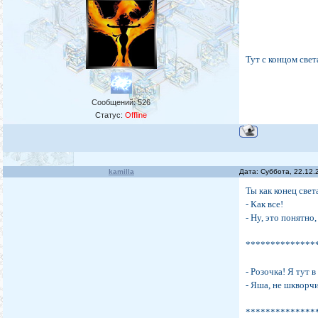
Тут с концом све
Сообщений:
526
Статус:
Offline
kamilla
Дата: Суббота, 22.12.
Ты как конец свет
- Как все!
- Ну, это понятно,
**************
- Розочка! Я тут 
- Яша, не шкворчи
**************