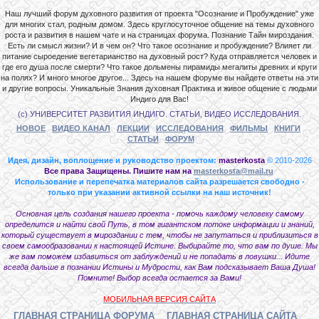
Наш лучший форум духовного развития от проекта "Осознание и Пробуждение" уже
для многих стал, родным домом. Здесь круглосуточное общение на темы духовного
роста и развития в нашем чате и на страницах форума. Познание Тайн мироздания.
Есть ли смысл жизни? И в чем он? Что такое осознание и пробуждение? Влияет ли
питание сыроедение вегетарианство на духовный рост? Куда отправляется человек и
где его душа после смерти? Что такое дольмены пирамиды мегалиты древних и круги
на полях? И много многое другое... Здесь на нашем форуме вы найдете ответы на эти
и другие вопросы. Уникальные Знания духовная Практика и живое общение с людьми
Индиго для Вас!
(с) УНИВЕРСИТЕТ РАЗВИТИЯ ИНДИГО. СТАТЬИ, ВИДЕО ИССЛЕДОВАНИЯ.
НОВОЕ
ВИДЕО КАНАЛ
ЛЕКЦИИ
ИССЛЕДОВАНИЯ
ФИЛЬМЫ
КНИГИ
СТАТЬИ
ФОРУМ
Идея, дизайн, воплощение и руководство проектом:
masterkosta
© 2010-2026
Все права Защищены. Пишите нам на
masterkosta@mail.ru
Использование и перепечатка материалов сайта разрешается свободно -
только при указании активной ссылки на наш источник!
Основная цель создания нашего проекта - помочь каждому человеку самому
определится и найти свой Путь, в том гигантском потоке информации и знаний,
который существует в мироздании с тем, чтобы не запутаться и приблизиться в
своем самообразовании к настоящей Истине. Выбирайте то, что вам по душе. Мы
же вам поможем избавиться от заблуждений и не попадать в ловушки... Идите
всегда дальше в познании Истины и Мудрости, как Вам подсказывает Ваша Душа!
Помните! Выбор всегда остается за Вами!
МОБИЛЬНАЯ ВЕРСИЯ САЙТА
ГЛАВНАЯ СТРАНИЦА ФОРУМА
ГЛАВНАЯ СТРАНИЦА САЙТА