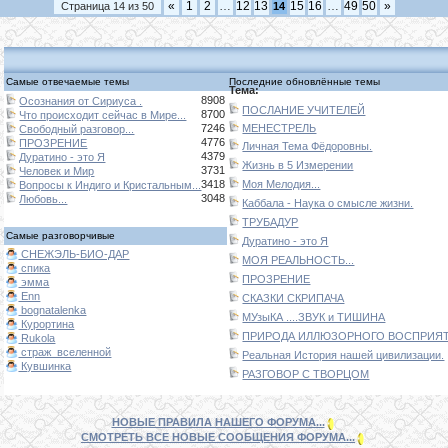
«
1
2
…
12
13
15
16
…
49
50
»
Страница
14
из
50
14
Самые отвечаемые темы
Последние обновлённые темы
Тема:
8908
Осознания от Сириуса .
ПОСЛАНИЕ УЧИТЕЛЕЙ
8700
Что происходит сейчас в Мире...
7246
МЕНЕСТРЕЛЬ
Свободный разговор...
4776
ПРОЗРЕНИЕ
Личная Тема Фёдоровны.
4379
Дуратино - это Я
Жизнь в 5 Измерении
3731
Человек и Мир
3418
Моя Мелодия...
Вопросы к Индиго и Кристальным...
3048
Любовь...
Каббала - Наука о смысле жизни.
ТРУБАДУР
Самые разговорчивые
Дуратино - это Я
СНЕЖЭЛЬ-БИО-ДАР
МОЯ РЕАЛЬНОСТЬ...
спика
ПРОЗРЕНИЕ
эмма
Enn
СКАЗКИ СКРИПАЧА
bognatalenka
МУзыКА ....ЗВУК и ТИШИНА
Курортина
ПРИРОДА ИЛЛЮЗОРНОГО ВОСПРИЯТИ
Rukola
страж_вселенной
Реальная История нашей цивилизации.
Кувшинка
РАЗГОВОР С ТВОРЦОМ
НОВЫЕ ПРАВИЛА НАШЕГО ФОРУМА...
СМОТРЕТЬ ВСЕ НОВЫЕ СООБЩЕНИЯ ФОРУМА...