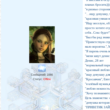
планах бросить))) 
"я ризньо сторони
"…ищу девушку, т
"красивая умная н
"Ищу веселую, об
просто хотите от
себя...Секс будет!"
"Был бы рад знак
"Приветствую стр
мало вероятна.", 
"Я парень очень 
"меня завут дени
Денис, 28 лет
"нормальный паре
"красивый люблю 
"ищу девушку для
Сообщений:
1066
"Кросавчик", Евге
Статус:
Offline
"я клёвый мужик,я
"люблю нежность 
"Хочу познакмитс
Цель знакомства:
"девушка которая 
"ПРИВЕТИК ЗАЙ М