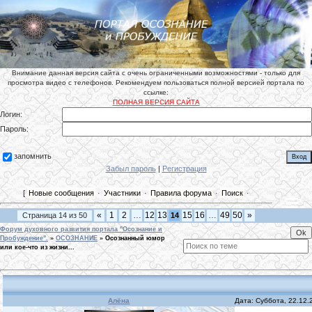
Внимание данная версия сайта с очень ограниченными возможностями - только для
просмотра видео с телефонов. Рекомендуем пользоваться полной версией портала по
ссылке:
ПОЛНАЯ ВЕРСИЯ САЙТА
Логин:
Пароль:
запомнить
Забыл пароль
|
Регистрация
[
Новые сообщения
·
Участники
·
Правила форума
·
Поиск
·
«
1
2
…
12
13
15
16
…
49
50
»
Страница
14
из
50
14
Форум духовного развития портала "Осознание и
Пробуждение".
»
ОСОЗНАНИЕ
»
Осознанный юмор
или кое-что из жизни...
Алёна
Дата: Суббота, 22.12.