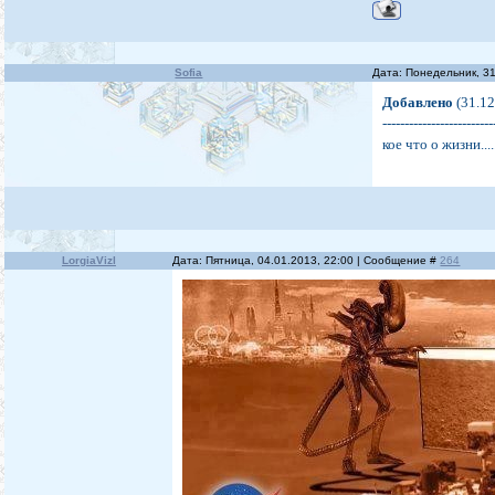
Sofia
Дата: Понедельник, 3
Добавлено
(31.12
-------------------------
кое что о жизни....
LorgiaVizl
Дата: Пятница, 04.01.2013, 22:00 | Сообщение #
264