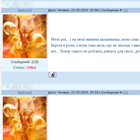
МайтреЯ
Дата: Четверг, 21.05.2015, 01:58 | Сообщение #
265
Менi рiк... i на менi мамина вышиванка, вона сама
Береш в руки, а вона така мала, що не знаэшь з як
неi... Тепер такого не роблять дiвчата для своiх, дi
Сообщений:
1135
Статус:
Offline
МайтреЯ
Дата: Четверг, 21.05.2015, 02:18 | Сообщение #
266