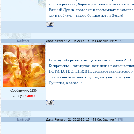
характеристики, Характеристики множественного
Единый Дух не повторим в своём многоликом про
как и моё тело - такого больше нет на Земле!
МайтреЯ
Дата: Четверг, 21.05.2015, 15:36 | Сообщение #
277
Потому забери интервал движения из точки А в Б -
Безвременье - замкнутая, застывшая в одночаст
ИСТИНА ТВОРЕНИЯ! Постоянное знание всего и 
Эту песню пели моя бабушка, матушка и тётушка в
Душевно, а голос...:
Сообщений:
1135
Статус:
Offline
МайтреЯ
Дата: Четверг, 21.05.2015, 15:44 | Сообщение #
278