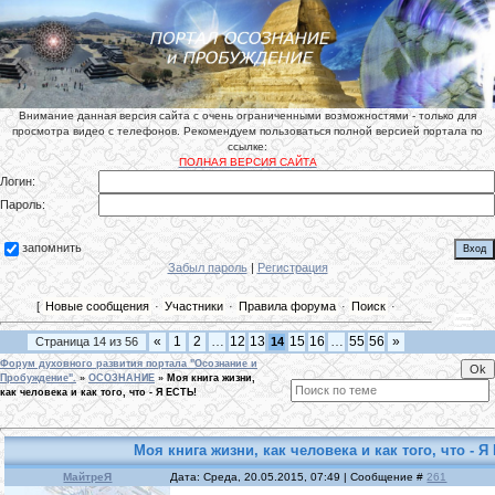
Внимание данная версия сайта с очень ограниченными возможностями - только для
просмотра видео с телефонов. Рекомендуем пользоваться полной версией портала по
ссылке:
ПОЛНАЯ ВЕРСИЯ САЙТА
Логин:
Пароль:
запомнить
Забыл пароль
|
Регистрация
[
Новые сообщения
·
Участники
·
Правила форума
·
Поиск
·
«
1
2
…
12
13
15
16
…
55
56
»
Страница
14
из
56
14
Форум духовного развития портала "Осознание и
Пробуждение".
»
ОСОЗНАНИЕ
»
Моя книга жизни,
как человека и как того, что - Я ЕСТЬ!
Моя книга жизни, как человека и как того, что - Я
МайтреЯ
Дата: Среда, 20.05.2015, 07:49 | Сообщение #
261