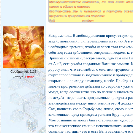
преимущественном положении, то это всего лишь
самом и образа и мнимого
достоинства...Как и пытаются и портфель ухва
прирасти и прикрепиться покрепче...
Всё уходит и замен
изменяется..Движение...движение...Временность , и
но не само течение...во .времени....ЖИЗНИ во време
приходит...А в безвременьи?
Безвременье... В любом движении присутствует вр
Так, что же вечно?
задействованный при перемещении из точки А в т
необходимо времени, чтобы человек стал тем кем
себя под теми действиями, энергиями, кодами, ко
Принимай и внимай, раскрывайся, будь тем кем Ты 
от А к Б, есть ухабы созданные Вами же самими. 
дорогу знал, что столкнётся с многими трудностя
Сообщений:
1135
будут способствовать подталкиванию к пробужд
Статус:
Offline
открытию и приходу к главному, к себе. Прийдя к
многие программные действия со стороны - уже н
могут, тогда соответственно по логике выявляем то
помеху/и - переписать программные продукты ра
взаимодействия между ними, нами, а это Я долже
Сам, написать свою Судьбу сам, лично, свою книг
заложенные перед приходом условия буду перепи
Моё сознание не может быть стабильным, однород
это множественное слияние неисчислимого количе
сознание частицы - это и есть Вы в зеркальном о