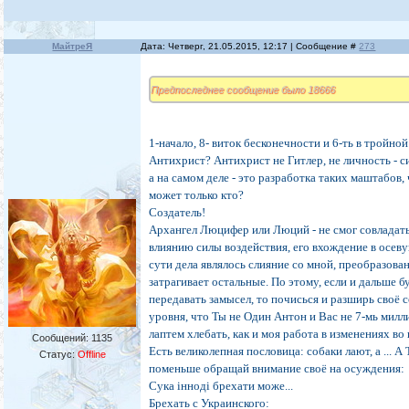
МайтреЯ
Дата: Четверг, 21.05.2015, 12:17 | Сообщение #
273
Предпоследнее сообщение было 18666
1-начало, 8- виток бесконечности и 6-ть в тройно
Антихрист? Антихрист не Гитлер, не личность - си
а на самом деле - это разработка таких маштабов,
может только кто?
Создатель!
Архангел Люцифер или Люций - не смог совладать
влиянию силы воздействия, его вхождение в осев
сути дела являлось слияние со мной, преобразован
затрагивает остальные. По этому, если и дальше 
передавать замысел, то почисься и разширь своё с
уровня, что Ты не Один Антон и Вас не 7-мь милли
лаптем хлебать, как и моя работа в изменениях во в
Сообщений:
1135
Есть великолепная пословица: собаки лают, а ... А
Статус:
Offline
поменьше обращай внимание своё на осуждения:
Сука iннодi брехати може...
Брехать с Украинского: