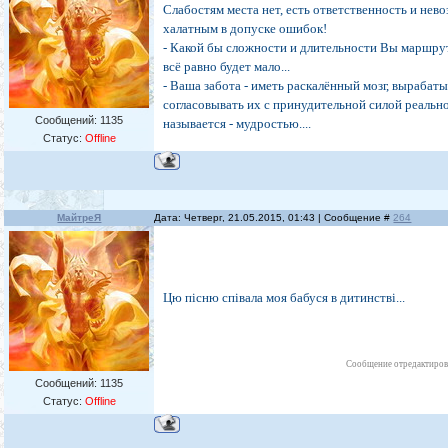
Слабостям места нет, есть ответственность и нев
халатным в допуске ошибок!
- Какой бы сложности и длительности Вы маршрут
всё равно будет мало...
- Ваша забота - иметь раскалённый мозг, вырабаты
согласовывать их с принудительной силой реально
Сообщений:
1135
называется - мудростью....
Статус:
Offline
МайтреЯ
Дата: Четверг, 21.05.2015, 01:43 | Сообщение #
264
Цю пiсню спiвала моя бабуся в дитинствi...
Сообщение отредактиро
Сообщений:
1135
Статус:
Offline