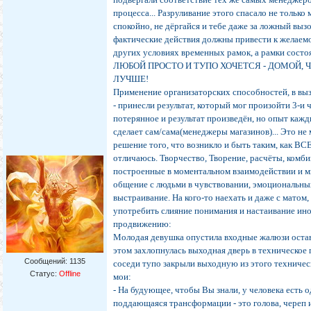
процесса... Разруливание этого спасало не только 
спокойно, не дёргайся и тебе даже за ложный вызов
фактические действия должны привести к желаемо
других условиях временных рамок, а рамки сост
ЛЮБОЙ ПРОСТО И ТУПО ХОЧЕТСЯ - ДОМОЙ, 
ЛУЧШЕ!
Применение организаторских способностей, в выз
- принесли результат, который мог произойти 3-и ч
потерянное и результат произведён, но опыт кажд
сделает сам/сама(менеджеры магазинов)... Это не
решение того, что возникло и быть таким, как ВСЕ 
отличаюсь. Творчество, Творение, расчёты, комб
построенные в моментальном взаимодействии и мн
общение с людьми в чувствовании, эмоциональны
выстраивание. На кого-то наехать и даже с матом, 
употребить слияние понимания и настаивание ино
продвижению:
Молодая девушка опустила входные жалюзи остав
этом захлопнулась выходная дверь в техническое
Сообщений:
1135
соседи тупо закрыли выходную из этого техничес
Статус:
Offline
мои:
- На будующее, чтобы Вы знали, у человека есть о
поддающаяся трансформации - это голова, череп и