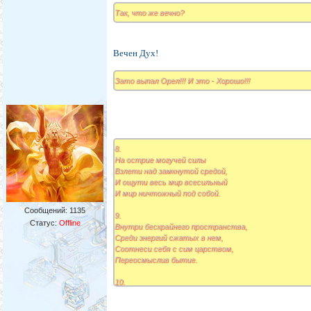
Так, что же вечно?
Вечен Дух!
Зато выпал Орел!!! И это - Хорошо!!!
8.
На острие могучей силы
Взлети над замкнутой средой,
И ощути весь мир всесильный
И мир ничтожный под собой.
Сообщений:
1135
9.
Статус:
Offline
Внутри бескрайнего пространства,
Среди энергий сжатых в нем,
Соотнеси себя с сим царством,
Переосмыслив бытие.
10.
Ты будешь выше и сильнее
Других, чья воля под твоей,