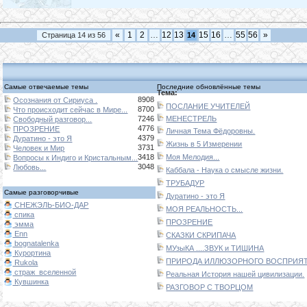
«
1
2
…
12
13
15
16
…
55
56
»
Страница
14
из
56
14
Самые отвечаемые темы
Последние обновлённые темы
Тема:
8908
Осознания от Сириуса .
ПОСЛАНИЕ УЧИТЕЛЕЙ
8700
Что происходит сейчас в Мире...
7246
МЕНЕСТРЕЛЬ
Свободный разговор...
4776
ПРОЗРЕНИЕ
Личная Тема Фёдоровны.
4379
Дуратино - это Я
Жизнь в 5 Измерении
3731
Человек и Мир
3418
Моя Мелодия...
Вопросы к Индиго и Кристальным...
3048
Любовь...
Каббала - Наука о смысле жизни.
ТРУБАДУР
Самые разговорчивые
Дуратино - это Я
СНЕЖЭЛЬ-БИО-ДАР
МОЯ РЕАЛЬНОСТЬ...
спика
ПРОЗРЕНИЕ
эмма
Enn
СКАЗКИ СКРИПАЧА
bognatalenka
МУзыКА ....ЗВУК и ТИШИНА
Курортина
ПРИРОДА ИЛЛЮЗОРНОГО ВОСПРИЯТИ
Rukola
страж_вселенной
Реальная История нашей цивилизации.
Кувшинка
РАЗГОВОР С ТВОРЦОМ