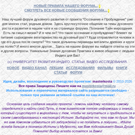
НОВЫЕ ПРАВИЛА НАШЕГО ФОРУМА...
СМОТРЕТЬ ВСЕ НОВЫЕ СООБЩЕНИЯ ФОРУМА...
Наш лучший форум духовного развития от проекта "Осознание и Пробуждение" уже
для многих стал, родным домом. Здесь круглосуточное общение на темы духовного
роста и развития в нашем чате и на страницах форума. Познание Тайн мироздания.
Есть ли смысл жизни? И в чем он? Что такое осознание и пробуждение? Влияет ли
питание сыроедение вегетарианство на духовный рост? Куда отправляется человек и
где его душа после смерти? Что такое дольмены пирамиды мегалиты древних и круги
на полях? И много многое другое... Здесь на нашем форуме вы найдете ответы на эти
и другие вопросы. Уникальные Знания духовная Практика и живое общение с людьми
Индиго для Вас!
(с) УНИВЕРСИТЕТ РАЗВИТИЯ ИНДИГО. СТАТЬИ, ВИДЕО ИССЛЕДОВАНИЯ.
НОВОЕ
ВИДЕО КАНАЛ
ЛЕКЦИИ
ИССЛЕДОВАНИЯ
ФИЛЬМЫ
КНИГИ
СТАТЬИ
ФОРУМ
Идея, дизайн, воплощение и руководство проектом:
masterkosta
© 2010-2026
Все права Защищены. Пишите нам на
masterkosta@mail.ru
Использование и перепечатка материалов сайта разрешается свободно -
только при указании активной ссылки на наш источник!
Основная цель создания нашего проекта - помочь каждому человеку самому
определится и найти свой Путь, в том гигантском потоке информации и знаний,
который существует в мироздании с тем, чтобы не запутаться и приблизиться в
своем самообразовании к настоящей Истине. Выбирайте то, что вам по душе. Мы
же вам поможем избавиться от заблуждений и не попадать в ловушки... Идите
всегда дальше в познании Истины и Мудрости, как Вам подсказывает Ваша Душа!
Помните! Выбор всегда остается за Вами!