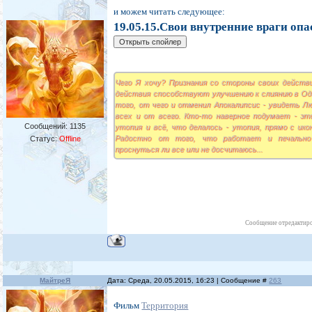
и можем читать следующее:
19.05.15.Свои внутренние враги опа
Чего Я хочу? Признания со стороны своих действ
действия способствуют улучшению к слиянию в Од
того, от чего и отменил Апокалипсис - увидеть Лю
всех и от всего. Кто-то наверное подумает - эт
Сообщений:
1135
утопия и всё, что делалось - утопия, прямо с икон
Радостно от того, что работает и печально
Статус:
Offline
проснуться ли все или не досчитаюсь...
Сообщение отредактир
МайтреЯ
Дата: Среда, 20.05.2015, 16:23 | Сообщение #
263
Фильм
Территория