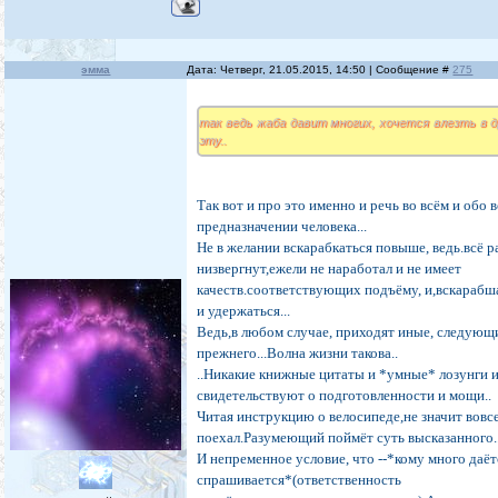
эмма
Дата: Четверг, 21.05.2015, 14:50 | Сообщение #
275
так ведь жаба давит многих, хочется влезть в д
эту..
Так вот и про это именно и речь во всём и обо в
предназначении человека...
Не в желании вскарабкаться повыше, ведь.всё р
низвергнут,ежели не наработал и не имеет
качеств.соответствующих подъёму, и,вскарабш
и удержаться...
Ведь,в любом случае, приходят иные, следующ
прежнего...Волна жизни такова..
..Никакие книжные цитаты и *умные* лозунги и
свидетельствуют о подготовленности и мощи..
Читая инструкцию о велосипеде,не значит вовсе
поехал.Разумеющий поймёт суть высказанного..
И непременное условие, что --*кому много даётс
спрашивается*(ответственность