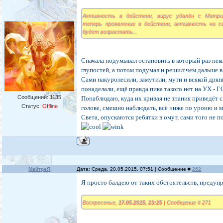
Активность в действии, вирус удалён с Матри
теперь проявление в действии, активность на с
будет возрастать...
Сначала подумывал остановить в который раз нек
глупостей, а потом подумал и решил:чем дальше в 
Сами накуролесили, замутили, мути и всякой дря
понаделали, ещё правда пика такого нет на УХ - 
Сообщений:
1135
Понаблюдаю, куда их кривая не знания приведёт 
Статус:
Offline
голове, смешно наблюдать, всё ниже по уроню и м
Света, опускаются ребятки в омут, сами того не по
МайтреЯ
Дата: Среда, 20.05.2015, 07:51 | Сообщение #
262
Я просто балдею от таких обстоятельств, предуп
Воскресенье,
17.05.2015, 23:25
| Сообщение # 271