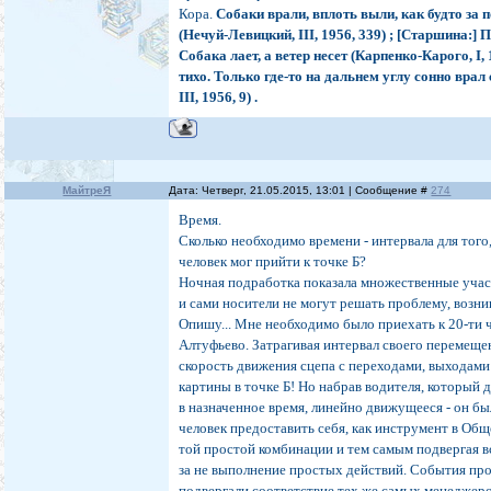
Кора.
Собаки врали, вплоть выли, как будто за 
(Нечуй-Левицкий, III, 1956, 339) ; [Старшина:]
Собака лает, а ветер несет (Карпенко-Карого, I, 
тихо. Только где-то на дальнем углу сонно врал
III, 1956, 9) .
МайтреЯ
Дата: Четверг, 21.05.2015, 13:01 | Сообщение #
274
Время.
Сколько необходимо времени - интервала для того
человек мог прийти к точке Б?
Ночная подработка показала множественные уча
и сами носители не могут решать проблему, возни
Опишу... Мне необходимо было приехать к 20-ти 
Алтуфьево. Затрагивая интервал своего перемещен
скорость движения сцепа с переходами, выходами
картины в точке Б! Но набрав водителя, который 
в назначенное время, линейно движущееся - он был
человек предоставить себя, как инструмент в Об
той простой комбинации и тем самым подвергая 
за не выполнение простых действий. События пр
подвергали соответствие тех же самых менеджеро