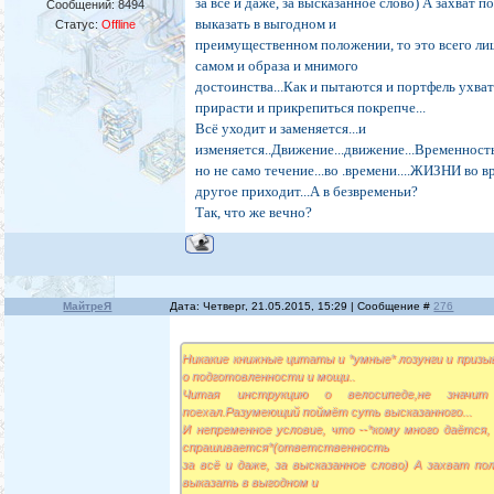
за всё и даже, за высказанное слово) А захват 
Сообщений:
8494
выказать в выгодном и
Статус:
Offline
преимущественном положении, то это всего ли
самом и образа и мнимого
достоинства...Как и пытаются и портфель ухва
прирасти и прикрепиться покрепче...
Всё уходит и заменяется...и
изменяется..Движение...движение...Временность
но не само течение...во .времени....ЖИЗНИ во в
другое приходит...А в безвременьи?
Так, что же вечно?
МайтреЯ
Дата: Четверг, 21.05.2015, 15:29 | Сообщение #
276
Никакие книжные цитаты и *умные* лозунги и приз
о подготовленности и мощи..
Читая инструкцию о велосипеде,не значи
поехал.Разумеющий поймёт суть высказанного...
И непременное условие, что --*кому много даётся,
спрашивается*(ответственность
за всё и даже, за высказанное слово) А захват по
выказать в выгодном и