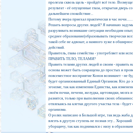
пролезла сквозь щель - пройдёт всё тело. Возмущ
результат - её опущенные глаза, открытая дверь со
дальнейшем спокойствие...
Потому вчера приехал практически в час ночи.......
Решать вопросы других людей? Я начинаю задумы
разруливать возникшие ситуации необходим опыт
среднее образование(образовывать творчески всех
такой себе не адвокат, а намного хуже в обширн
действий.
Правитель, глава семейства - употребляет или испо
ПРАВИТЬ ТЕЛО, ТЕЛАМИ?
Править телами других людей и своим - править на
основа может быть сокращена до простых и про
повсеместное восприятие Конов возникнет - не бу
будет организованный Единый Организм. Кто до эт
эгоизме, так как изменении Единства, как изменени
своём почки, печени, желудка, щетовидки, мозга и 
разнятся, только при выполнении своих обязаннос
отвлекаясь на клетки другого участка тела - будет
организма.
О ролях написано в Большой игре, так ведь жаба д
влезть в другую ступень не познав эту... Хороши
уборщичу, так как поднимался с низу в образован