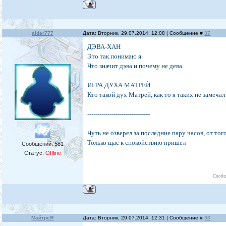
alder777
Дата: Вторник, 29.07.2014, 12:08 | Сообщение #
37
ДЭВА-ХАН
Это так понимаю я
Что значит дэва и почему не дева.
ИГРА ДУХА МАТРЕЙ
Кто такой дух Матрей, как то я таких не замечал 
-------------------------------
Чуть не озверел за последние пару часов, от тог
Только щас к спокойствию пришел
Сообщений:
581
Статус:
Offline
Сообщ
МайтреЯ
Дата: Вторник, 29.07.2014, 12:31 | Сообщение #
38