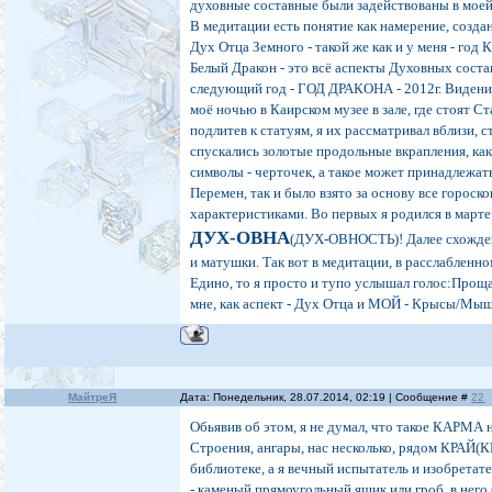
духовные составные были задействованы в моей 
В медитации есть понятие как намерение, созда
Дух Отца Земного - такой же как и у меня - го
Белый Дракон - это всё аспекты Духовных состав
следующий год - ГОД ДРАКОНА - 2012г. Видения
моё ночью в Каирском музее в зале, где стоят 
подлитев к статуям, я их рассматривал вблизи, с
спускались золотые продольные вкрапления, как
символы - черточек, а такое может принадлежат
Перемен, так и было взято за основу все горос
характеристиками. Во первых я родился в марте 
ДУХ-ОВНА
(ДУХ-ОВНОСТЬ)! Далее схожден
и матушки. Так вот в медитации, в расслабленно
Едино, то я просто и тупо услышал голос:Прощ
мне, как аспект - Дух Отца и МОЙ - Крысы/Мыш
МайтреЯ
Дата: Понедельник, 28.07.2014, 02:19 | Сообщение #
22
Обьявив об этом, я не думал, что такое КАРМА н
Строения, ангары, нас несколько, рядом КРАЙ(К
библиотеке, а я вечный испытатель и изобретате
- каменый прямоугольный ящик или гроб, в него