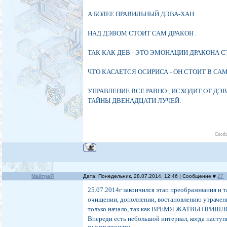
А БОЛЕЕ ПРАВИЛЬНЫЙ ДЭВА-ХАН
НАД ДЭВОМ СТОИТ САМ ДРАКОН .
ТАК КАК ДЕВ - ЭТО ЭМОНАЦИИ ДРАКОНА С
ЧТО КАСАЕТСЯ ОСИРИСА - ОН СТОИТ В СА
УПРАВЛЕНИЕ ВСЕ РАВНО , ИСХОДИТ ОТ ДЭВ
ТАЙНЫ ДВЕНАДЦАТИ ЛУЧЕЙ.
Сообщ
МайтреЯ
Дата: Понедельник, 28.07.2014, 12:46 | Сообщение #
27
25.07.2014г закончился этап преобразования и т
очищении, дополнении, востановлению утраченн
только начало, так как ВРЕМЯ ЖАТВЫ ПРИШЛ
Впереди есть небольшой интервал, когда наступ