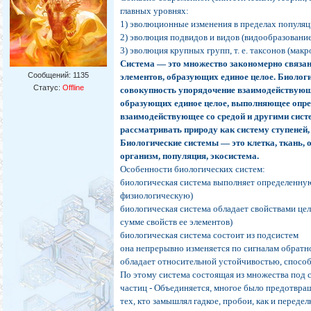
главных уровнях:
1) эволюционные изменения в пределах популяц
2) эволюция подвидов и видов (видообразовани
3) эволюция крупных групп, т. е. таксонов (мак
Система — это множество закономерно связа
Сообщений:
1135
элементов, образующих единое целое. Биолог
Статус:
Offline
совокупность упорядочение взаимодействующ
образующих единое целое, выполняющее опр
взаимодействующее со средой и другими сист
рассматривать природу как систему ступеней,
Биологические системы — это клетка, ткань, о
организм, популяция, экосистема.
Особенности биологических систем:
биологическая система выполняет определенн
физиологическую)
биологическая система обладает свойствами це
сумме свойств ее элементов)
биологическая система состоит из подсистем
она непрерывно изменяется по сигналам обратно
обладает относительной устойчивостью, способ
По этому система состоящая из множества под с
частиц - Объединяется, многое было предотвра
тех, кто замышлял гадкое, пробои, как и переде