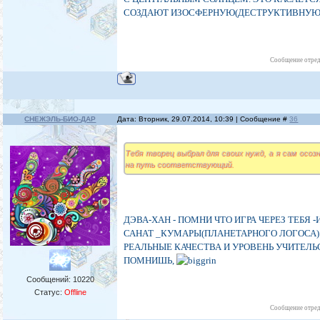
СОЗДАЮТ ИЗОСФЕРНУЮ(ДЕСТРУКТИВНУЮ)
Сообщение отре
СНЕЖЭЛЬ-БИО-ДАР
Дата: Вторник, 29.07.2014, 10:39 | Сообщение #
36
Тебя творец выбрал для своих нужд, а я сам осоз
на путь соответствующий.
ДЭВА-ХАН - ПОМНИ ЧТО ИГРА ЧЕРЕЗ ТЕБЯ 
САНАТ _КУМАРЫ(ПЛАНЕТАРНОГО ЛОГОСА) В
РЕАЛЬНЫЕ КАЧЕСТВА И УРОВЕНЬ УЧИТЕЛ
ПОМНИШЬ,
Сообщений:
10220
Статус:
Offline
Сообщение отре