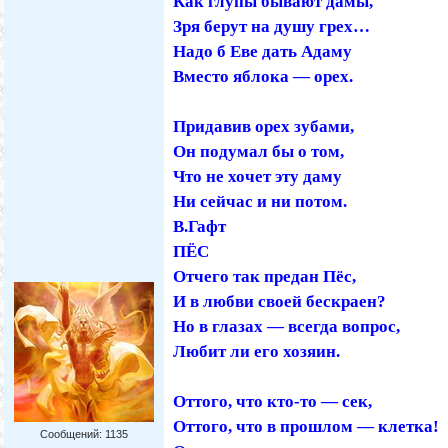
Как глупы бывают дамы,
Зря берут на душу грех…
Надо б Еве дать Адаму
Вместо яблока — орех.
Придавив орех зубами,
Он подумал бы о том,
Что не хочет эту даму
Ни сейчас и ни потом.
В.Гафт
ПЁС
Отчего так предан Пёс,
И в любви своей бескраен?
Но в глазах — всегда вопрос,
Любит ли его хозяин.
Оттого, что кто-то — сек,
Оттого, что в прошлом — клетка!
Сообщений:
1135