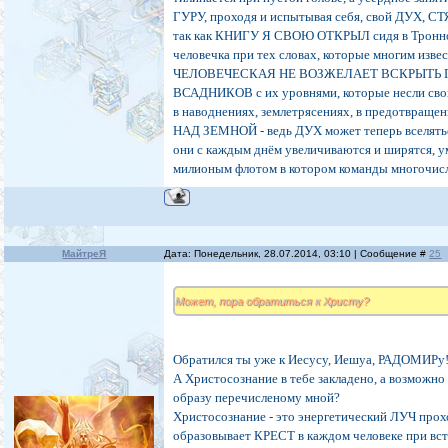
ГУРУ, проходя и испытывая себя, свой ДУХ, С
так как КНИГУ Я СВОЮ ОТКРЫЛ сидя в Тронном
человечка при тех словах, которые многим 
ЧЕЛОВЕЧЕСКАЯ НЕ ВОЗЖЕЛАЕТ ВСКРЫТЬ ПЕЧ
ВСАДНИКОВ с их уровнями, которые несли свои 
в наводнениях, землетрясениях, в предотвращени
НАД ЗЕМНОЙ - ведь ДУХ может теперь вселяться
они с каждым днём увеличиваются и ширятся, у
милионым флотом в котором команды многочисл
МайтреЯ
Дата: Понедельник, 28.07.2014, 03:10 | Сообщение #
25
Может, пора обратиться к Христу?
Обратился ты уже к Иесусу, Иешуа, РАДОМИРу
А Христосознание в тебе закладено, а возможно 
образу перечисленому мной?
Христосознание - это энергетический ЛУЧ прох
образовывает КРЕСТ в каждом человеке при в