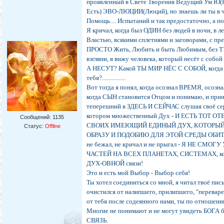
проявленный в Свете Творения Ведущий Ум Ю(
Есть) ЭВО-ЛЮЦИИ(Люций), но знаешь ли ты в ч
Помощь.... Испытаний и так предостаточно, а пом
Я кричал, когда был ОДИН без людей в ночи, в ле
Властью, всякими сплетнями и заговорами, с пре
ПРОСТО Жить, Любить и быть Любимым, без 
взгляни, я вижу человека, который несёт с со
А НЕСУТ? Какой ТЫ МИР НЁС С СОБОЙ, когда пр
тебя?................
Вот тогда я понял, когда осознал ВРЕМЯ, осозна
когда СЫН становится Отцом и понимаю, и при
теперешний в ЗДЕСЬ И СЕЙЧАС слушая своё сер
котором множественный Дух - И ЕСТЬ ТО
Сообщений:
1135
СВОИХ ИМЕЮЩИЙ ЕДИНЫЙ ДУХ, КОТОРЫЙ 
Статус:
Offline
ОБРАЗУ И ПОДОБИЮ ДЛЯ ЭТОЙ СРЕДЫ ОБИТАНИ
не бежал, не кричал и не прыгал - Я НЕ СМОГУ
ЧАСТЕЙ НА ВСЕХ ПЛАНЕТАХ, СИСТЕМАХ, котор
ДУХ-ОВНОЙ связи!
Это и есть мой Выбор - Выбор себя!
Ты хотел соединиться со мной, я читал твоё пись
очистился от налипшего, прилипшего, "переварено
от тебя после содеянного нами, ты по отношению 
Многие не понимают и не могут увидеть БОГА б
СВЯЗЬ.