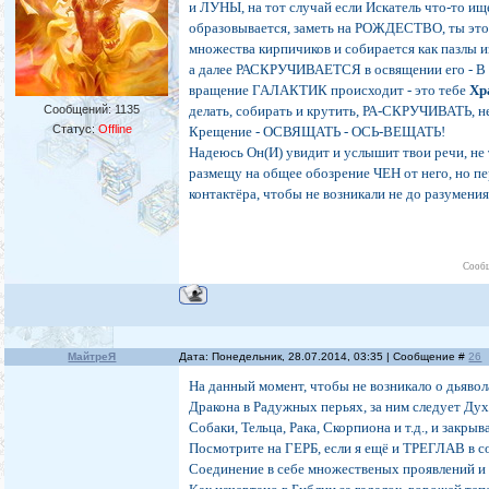
и ЛУНЫ, на тот случай если Искатель что-то
образовывается, заметь на РОЖДЕСТВО, ты это
множества кирпичиков и собирается как пазлы
а далее РАСКРУЧИВАЕТСЯ в освящении его - 
вращение ГАЛАКТИК происходит - это тебе
Хр
Сообщений:
1135
делать, собирать и крутить, РА-СКРУЧИВАТЬ, 
Статус:
Offline
Крещение - ОСВЯЩАТЬ - ОСЬ-ВЕЩАТЬ!
Надеюсь Он(И) увидит и услышит твои речи, не 
размещу на общее обозрение ЧЕН от него, но пе
контактёра, чтобы не возникали не до разумения
Сообщ
МайтреЯ
Дата: Понедельник, 28.07.2014, 03:35 | Сообщение #
26
На данный момент, чтобы не возникало о дьявол
Дракона в Радужных перьях, за ним следует Дух-
Собаки, Тельца, Рака, Скорпиона и т.д., и зак
Посмотрите на ГЕРБ, если я ещё и ТРЕГЛАВ в с
Соединение в себе множественых проявлений и