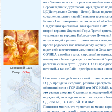
но и Увеличившись в три раза - он вошёл в меня 
Первой вершине Двухглавой Горы, туда же подк
ЦС(Центральное Солнце - Исток). После подклю
соединения планет нашей Галактики засветились
Башни - Свето-энергии - так покрылась Гайя-Зе
Следующим кристаллом - был кристалл ГОРА - эт
второй вершине Двуглавой Горы. Третий криста
установлен на вершине Кайлоса - это Духовный 
испускающий в разные стороны волны света, пер
просто радовался глаз наблюдая эту картину - эт
видел себя шестилетним мальчишкой и Отца, ко
СОЛНЦА, а ввойдя в диск, я прошлый не вернулся
почему-то в белых одеждах и с небольшой бородк
растёт не сильно густо... Далее ТРОН и праздне
Сообщений:
1135
веточкой, а так же Гайя - преобразованная и по
Статус:
Offline
Описываю свои действия в своей странице, не 
ГОДА, пройдено и сделано, развито и раскрыто 
обвинений меня в ГОР-ДЫНЕ или ЭГО-ИЗМЕ, т
это разные энергии
! С камнями и поддержкой, 
осуждений, но всегда писал и говорил, как и 
СДЕЛАТЬ Я, ТО СДЕЛАЙТЕ И ВЫ!
Понимают многие, что трепаться не мешки вороча
тилипается при пустой голове, а усердное заня