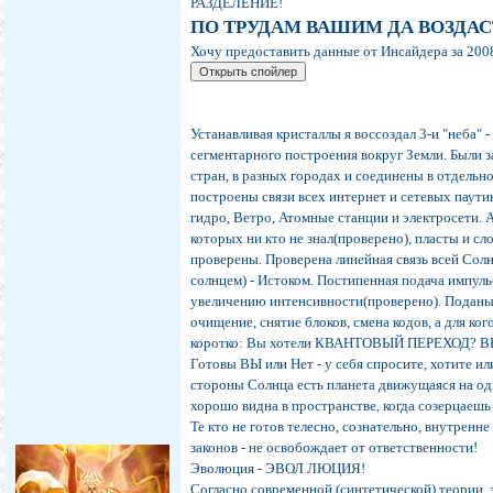
РАЗДЕЛЕНИЕ!
ПО ТРУДАМ ВАШИМ ДА ВОЗДАС
Хочу предоставить данные от Инсайдера за 200
Устанавливая кристаллы я воcсоздал 3-и "неба" 
сегментарного построения вокруг Земли. Были
стран, в разных городах и соединены в отдельн
построены связи всех интернет и сетевых паути
гидро, Ветро, Атомные станции и электросет
которых ни кто не знал(проверено), пласты и сл
проверены. Проверена линейная связь всей Сол
солнцем) - Истоком. Постипенная подача импул
увеличению интенсивности(проверено). Поданы 
очищение, снятие блоков, смена кодов, а для ког
коротко: Вы хотели КВАНТОВЫЙ ПЕРЕХОД? 
Готовы ВЫ или Нет - у себя спросите, хотите ил
стороны Солнца есть планета движущаяся на одн
хорошо видна в пространстве, когда созерцаешь
Те кто не готов телесно, сознательно, внутренне
законов - не освобождает от ответственности!
Эволюция - ЭВОЛ ЛЮЦИЯ!
Согласно современной (синтетической) теории,