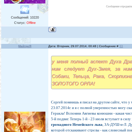
Сообщение отредакт
Сообщений:
10220
Статус:
Offline
МайтреЯ
Дата: Вторник, 29.07.2014, 00:48 | Сообщение #
33
у меня полный аспект Духа Дра
ним следует Дух-Змея, за ни
Собаки, Тельца, Рака, Скорпион
ЗОЛОТОГО ОРЛА!
Сергей помнишь я писал на другом сайте, что у
23.07.2014г. и я с полной уверенностью могу ск
Геракла! Вспомни Авгиевы конюшни - какая чистк
5-й подвиг. Теперь 1-й - 23 июля вступает в сил
громадного Немейского льва
, ЗА-ДУШ-и-Л. Ду
которой отскакивают стрелы - как словесный по