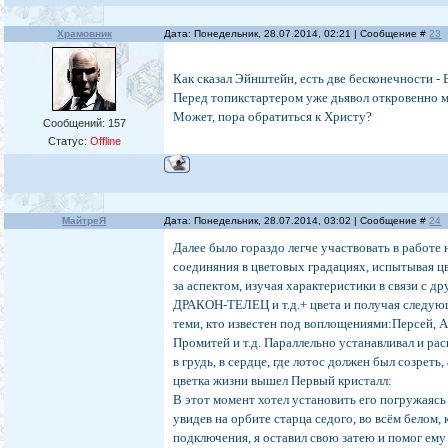
Храмовник
Дата: Понедельник, 28.07.2014, 02:21 | Сообщение #
23
Как сказал Эйнштейн, есть две бесконечности - 
Перед топикстартером уже дьявол откровенно мас
Может, пора обратиться к Христу?
Сообщений:
157
Статус:
Offline
МайтреЯ
Дата: Понедельник, 28.07.2014, 03:02 | Сообщение #
24
Далее было гораздо легче участвовать в работе
соединяния в цветовых градациях, испытывая цв
за аспектом, изучая характеристики в связи с
ДРАКОН-ТЕЛЕЦ и т.д.+ цвета и получая следующ
теми, кто известен под воплощениями:Персей, Апо
Промитей и т.д. Параллельно устанавливал и ра
в грудь, в сердце, где лотос должен был созреть,
цветка жизни вышел Первый кристалл:
В этот момент хотел установить его погружаясь 
увидев на орбите старца седого, во всём белом,
подключения, я оставил свою затею и помог ему