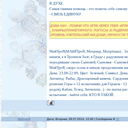
В ДУХЕ.
Самая главная помощь - это помочь себе самому
- СВЯЗЬ ЕДИНУЮ!
ДЭВА-ХАН - ПОМНИ ЧТО ИГРА ЧЕРЕЗ ТЕБЯ -ИГР
_КУМАРЫ(ПЛАНЕТАРНОГО ЛОГОСА) В ПОДЕРЖКУ
УРОВЕНЬ УЧИТЕЛЬСКИЙ КАК ДУШИ_ЛИЧНОСТИ 
МайТреЯ(МАйЯТреЯ, Матрица, Матрёшка)... Зол
нашем, а в Тронном Зале, в Граде с радужным м
породившие своих Сыновей, Сыновья - Сыновей.
МайТреЯ, скоро осень и начало продолжения за
Дева: 23.08-22.09; Цвет: Зеленый; Символ: Дев
Антипод: Рыбы; Драгоценный камень: Сардоникс
решение Геры о 12 испытаниях для Геракла - 12
родов), Кабан, Телец, Антилопа...) - по пытка р
испытание - найти себя: КТО Я ТАКОЙ.
МайтреЯ
Дата: Вторник, 29.07.2014, 12:40 | Сообщение #
39