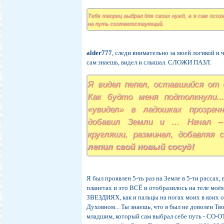
Тебя творец выбрал для своих нужд, а я сам осоз
на путь соответствующий.
alder777
, следи внимательно за моей логикой и ч
сам знаешь, видел и слышал. СЛОЖИ ПАЗЛ.
Я видел пепел, оставшийся от 
Как будто меня подтолкнули..
«увидел» в ладошках прозрач
добавил Земли и … Начал –
кругляши, разминал, добавляя
лепил свой новый сосуд!
Я был проявлен 5-ть раз на Земле в 5-ти расса
планетах и это ВСЁ и отобразилось на теле моём
ЗВЕЗДИЯХ, как и пальцы на ногах моих в коих 
Духовном... Ты знаешь, что я был не доволен Т
младшим, который сам выбрал себе путь - С