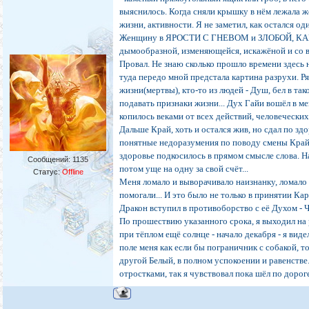
выяснилось. Когда сняли крышку в нём лежала ж
жизни, активности. Я не заметил, как остался од
Женщину в ЯРОСТИ С ГНЕВОМ и ЗЛОБОЙ, КАК
дымообразной, изменяющейся, искажёной и со вс
Провал. Не знаю сколько прошло времени здесь 
туда передо мной предстала картина разрухи. Р
жизни(мертвы), кто-то из людей - Душ, бел в та
подавать признаки жизни... Дух Гайи вошёл в ме
копилось веками от всех действий, человечески
Дальше Край, хоть и остался жив, но сдал по зд
понятные недоразумения по поводу смены Крайо
здоровье подкосилось в прямом смысле слова. На 
Сообщений:
1135
потом уще на одну за свой счёт...
Статус:
Offline
Меня ломало и выворачивало наизнанку, ломало 
помогали... И это было не только в принятии Ка
Дракон вступил в противоборство с её Духом - 
По прошествию указанного срока, я выходил на 
при тёплом ещё солнце - начало декабря - я виде
поле меня как если бы пограничник с собакой, т
другой Белый, в полном успокоении и равенстве
отростками, так я чувствовал пока шёл по доро