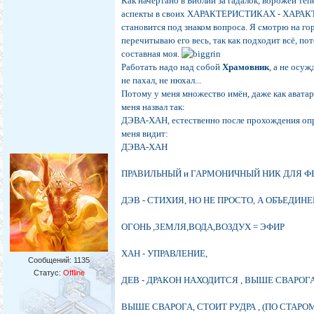
Как начертано в Библии за гадалок, ворожей теп
аспекты в своих ХАРАКТЕРИСТИКАХ - ХАРА
становится под знаком вопроса. Я смотрю на го
перечитываю его весь, так как подходит всё, пот
составная моя.
Работать надо над собой
Храмовник
, а не осуж
не пахал, не нюхал...
Потому у меня множество имён, даже как аватар
меня назвал так:
ДЭВА-ХАН, естественно после прохождения опр
меня видит:
ДЭВА-ХАН
ПРАВИЛЬНЫЙ и ГАРМОНИЧНЫЙ НИК ДЛЯ ФЕН
ДЭВ - СТИХИЯ, НО НЕ ПРОСТО, А ОБЪЕДИН
ОГОНЬ ,ЗЕМЛЯ,ВОДА,ВОЗДУХ = ЭФИР
ХАН - УПРАВЛЕНИЕ,
Сообщений:
1135
Статус:
Offline
ДЕВ - ДРАКОН НАХОДИТСЯ , ВЫШЕ СВАРОГА
ВЫШЕ СВАРОГА, СТОИТ РУДРА , (ПО СТАРО