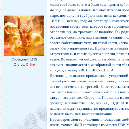
лепил своё тело, то это и было тем первым дейс
Женщины должны понять и знают, что если про
вырезают одну из труб(причины ясны как день -
ТЯЖЕЛО, целыми годами, вот тогда и был спуск
построении своего тела, которое есть в проявл
отображения, да фрактальное подобие. Так роди
отдельное состояние, когда лежишь на спине, п
своего собственного тела, ни какой части, член
глазах, без напряжения век. Применить принци
отсутствовать и только чувства энергии, разл
телам. Возникает лёгкий холодок в области пер
Сообщений:
1135
как змея - поднимается к межбровной части лба
Статус:
Offline
холодок, а холод и ВСПЫШКУ СВЕТА:
Древние цивилизации проплывали в ускоренной 
свой образ - лик это первое воплощение, она сме
вот вторая сменяется третьей - 3, вот третья сме
сменяется пятой - 5 и вот наша в которой я нахо
фигур и все разные... Строения, Пирамиды в свое
зрелище, а величественные, БЕЛЫЕ, ОТДЕЛАННЫ
нашего взгляда - странные, но продвинутость те
развитей были, чем наша цивилизация...
Просмотрев свои воплощения и исследовав своё 
имена, точнее ИМЯ состоящее из многих ГОР-Х