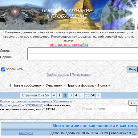
Внимание данная версия сайта с очень ограниченными возможностями - только для
просмотра видео с телефонов. Рекомендуем пользоваться полной версией портала по
ссылке:
ПОЛНАЯ ВЕРСИЯ САЙТА
Логин:
Пароль:
запомнить
Забыл пароль
|
Регистрация
[
Новые сообщения
·
Участники
·
Правила форума
·
Поиск
·
«
1
3
4
…
55
56
»
Страница
2
из
56
2
Форум духовного развития портала "Осознание и
Пробуждение".
»
ОСОЗНАНИЕ
»
Моя книга жизни,
как человека и как того, что - Я ЕСТЬ!
Моя книга жизни, как человека и как того,
МайтреЯ
Дата: Понедельник, 28.07.2014, 01:59 | Сообщение #
21