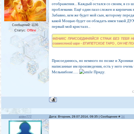
отображения... Каждый остался со своим, я со 
проблемами. Ещё один пазл сложен и кирпичик 
Забавно, кем же будет мой сын, которому перед
какой Мощью будет он обладать имея такой ДУХ
Сообщений:
1135
первый мой кристалл...
Статус:
Offline
ФЕНИКС ПРИСОЕДИНЯЙСЯ СТРАЖ БЕЗ ТЕБЯ НЕ
совместной игре - ЕГИПЕТСКОЕ ТАРО , ОН НЕ П
Присоединюсь, но немного по позже и Хроники 
написанные им произведения, есть у него очень 
Мельнибоне......
Приду.
С
alder777
Дата: Вторник, 29.07.2014, 09:35 | Сообщение #
34