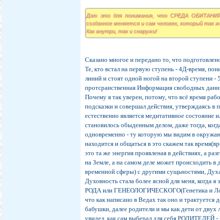
Даю это для понимания, что СРЕДА ОБИТАНИЯ
созданное меняется и сам человек, который так же
Как внутри, так и снаружи!
Сказано многое и передано то, что подготовлено
Те, кто встал на первую ступень - 4Д-время, п
линий и стоят одной ногой на второй ступени - 5
протсранственная Информация свободных дан
Почему я так уверен, потому, что всё время раб
подсказки и совершал действия, утверждаясь в 
естественно является медитативное состояние ил
становилось обыденным делом, даже тогда, когда
одновременно - ту которую мы видим в окружаю
находится и общаться в это скажем так время(вр
это та же энергия проявленая в действиях, а ра
на Земле, а на самом деле может происходить в
временной сферы) с другими сущьностями, Духа
Духовность стала более ясной для меня, когда я
РОДА или ГЕНЕОЛОГИЧЕСКОГО(Генетика и Логи
что как написано в Ведах так оно и трактуется 
бабушки, далее родители и мы как дети от двух 
увидел, как сам выберал для себя РОДИТЕЛЕЙ - 