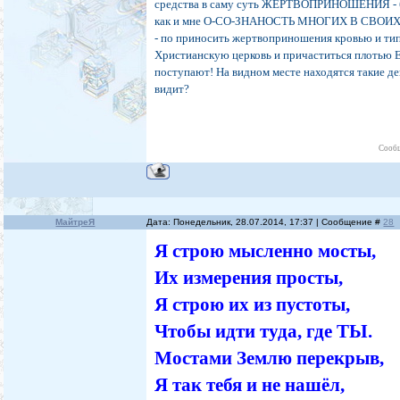
средства в саму суть ЖЕРТВОПРИНОШЕНИЯ - бы
как и мне О-СО-ЗНАНОСТЬ МНОГИХ В СВОИХ 
- по приносить жертвоприношения кровью и типа
Христианскую церковь и причаститься плотью 
поступают! На видном месте находятся такие де
видит?
Сообщ
МайтреЯ
Дата: Понедельник, 28.07.2014, 17:37 | Сообщение #
28
Я строю мысленно мосты,
Их измерения просты,
Я строю их из пустоты,
Чтобы идти туда, где ТЫ.
Мостами Землю перекрыв,
Я так тебя и не нашёл,