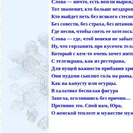
Слова — ничто, есть вопли вырож
Тот знаменит, кто больше нездоров
Кто выйдет петь без всякого стесн
Без совести, без страха, без штанов
Где песня, чтобы спеть ее хотелось
Слова — где, чтоб вовеки не забыт
Ну, что горланить про кусочек тел
Который с кем-то очень хочет жит
С телеэкрана, как из ресторана,
Для пущей важности прибавив хр
Они пудами сыплют соль на раны,
Как на капусту или огурцы.
В халатике бесполая фигура
Запела, оголившись без причин…
Противно это. Спой нам, Юра,
О женской теплоте и мужестве му