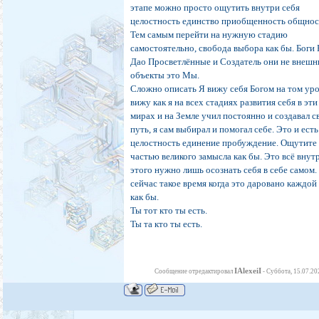
этапе можно просто ощутить внутри себя
целостность единство приобщенность общнос
Тем самым перейти на нужную стадию
самостоятельно, свобода выбора как бы. Боги
Дао Просветлённые и Создатель они не внешн
объекты это Мы.
Сложно описать Я вижу себя Богом на том уро
вижу как я на всех стадиях развития себя в эти
мирах и на Земле учил постоянно и создавал с
путь, я сам выбирал и помогал себе. Это и есть
целостность единение пробуждение. Ощутите
частью великого замысла как бы. Это всё внут
этого нужно лишь осознать себя в себе самом.
сейчас такое время когда это даровано каждой
как бы.
Ты тот кто ты есть.
Ты та кто ты есть.
IAlexeiI
Сообщение отредактировал
-
Суббота, 15.07.20