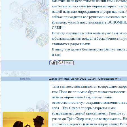
вместить всей целостности жизни там. Поэто
как бы путешествуем по мирам которые там б
нашей памятью мирозданием внутри нас там. 
сейчас приходится всё ручками и ножками все
временах жизнях восстанавливать ВСПОМИ
СЕБЯ!!!
Но когда ощущаешь себя живым уже Там отно
к больным жизням вокруг и бесконечности пут
становятся радостными.
Я вижу что даже в безпямятстве Вы тут такие 
и там.
IAlexeiI
Дата: Пятница, 26.05.2023, 12:24 | Сообщение #
43
Тела там восстанавливаются возвращают здор
там. Пока не понимаю будет ли восстановлена
память миров наша Там, или это наша
ответственность тут сохранить-вспомнить в с
себя... Три Сферы теперь открыты и мы
возвращаемся домой просыпаемся. Раньше то 
упало до Трёх Сфер назад не возвращалось. Н
состоянии вернуть и память -миры наших Ис