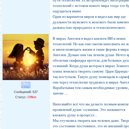
пути технологий. Если произойдет интеграция
технологий с истоком нового мира тогда это б
ощущаться иначе.
Один из вариантов миров я видел как мир где
дуальности мужского и женского были замене
дальностью природного и технологического.
В мирах Ангелов я видел аналоги ИИ и неких
технологий. Но как они смогли наполнить их 
и зачем помещать жизни в такие формы в мира
Ангелов. Думаю они так лечили души. Нечто 
оболочки скафандра протеза, для больных ду
сознаний. Когда душа которая в мирах Земног
плана ленилась творить самому. Цари Царицы 
так поступали. Такую душу помещали в саркоф
она через технологии трудилась в мирах Ангел
Нарабатывая тем самым необходимые уровни
Сообщений:
537
заново ....
Статус:
Offline
Наполняйте всё что вы делаете полным компл
проявлений души -сознания. Это называется
вложить душу в процессе...
Мы отучились творить как человек даже. Твор
это состояние постоянное, это не внешний пр