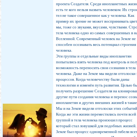
проекта Создателя. Среди инопланетных жизн
есть те кого нельзя назвать человеком. Их стр
тел не такое совершенное как у человека. Как
пример их зрение не может воспринимать цвет
мы, тоже со звуками, вкусами, чувствами. Стр
тела человека одно из самых совершенных в 
Вселенной. Современный человек на Земле не
способен осознавать весь потенциал строения
человека.
Эти группы и отдельные виды инопланетян
попытались взять человека под контроль и по
возможность переносить свои сознания в тела
человека. Даже на Земле мы видели отголоски
процессов. Когда человечеству были даны
технологии и изменён путь развития. Целью б
получить разрешение Создателя на клонирова
другие пути создания человека и перенос соз
инопланетян и других внешних жизней в такие
Мы и на Земле видели отголоски этих событий
Когда же эти жизни переместились почти всей
группой в тела человека произошел процесс
который стал ловушкой для подобных жизней.
Земле был процесс одновременной гибели все