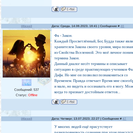
IAlexeiI
Дата: Среда, 14.06.2023, 16:41 | Сообщение #
46
Фа - Закон.
Каждый Просветлённый, Бог, Будда также явля
хранителем Закона своего уровня, мира позна
из Свойства Вселенной. Это моё личное пони
термина Закон.
Данный диалог несёт термины и описывает
ситуацию в среде практикующих-учеников Фа
Дафа. Но мне он позволил познакомиться со
Временем. Правда отвечает Время мне своеоб
и мало, но видеть и осознавать его я могу. Мо
Сообщений:
537
когда то признает достойным ответов...
Статус:
Offline
IAlexeiI
Дата: Четверг, 13.07.2023, 22:27 | Сообщение #
47
У многих людей ещё присутствует
разноуровневость сознания при этом присутс