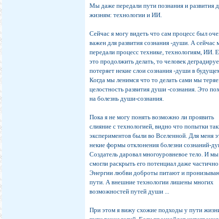
Мы даже передали пути познания и развития 
жизням: технологии и ИИ.
Сейчас я могу видеть что сам процесс был оч
важен для развития сознания -души. А сейчас
передали процесс технике, технологиям, ИИ. 
это продолжить делать, то человек деградируе
потеряет некие слои сознания -души в будуще
Когда мы ленимся что то делать сами мы теря
целостность развития души -сознания. Это по
на болезнь души-сознания.
Пока я не могу понять возможно ли проявить
слияние с технологией, видно что попытки та
экспериментов были во Вселенной. Для меня э
некие формы отклонения болезни сознаний-ду
Создатель даровал многоуровневое тело. И мы
смогли раскрыть его потенциал даже частично
Энергии любви доброты питают и пронизыва
пути. А внешние технологии лишены многих
возможностей путей души ...
При этом я вижу схожие подходы у пути жизн