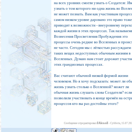
на всех уровнях смогли узнать о Создателе. И
узнать о том которого ни одна жизнь во Всел
не может познать. Вам как участникам процес
самом низком уровне даровано это право тоже
приводит к возможности - внеуровнему перех
каждой жизни в этих процессах. Так называе
Вознесения Просветления Пробуждения это
процессы очень редкие во Вселенных и проис
не часто. Сегодня мы с лёгкостью рассуждаем
таких вещах недоступных обычным жизням в
Вселенных. Думаю нам стоит дорожит участи
этих грандиозных процессах.
Вас считают обычной низкой формой жизни
человеком. Но я хочу подсказать: может ли о
жизнь узнать столько о Вселенной? может ли
обычная жизнь слушать слова Создателя? если
позволили участвовать в конце времён на остр
процессов кто вы раз достойны этого?
IAlexeiI
Сообщение отредактировал
-
Суббота, 15.07.20