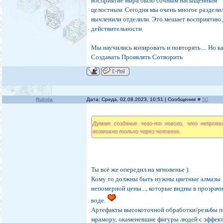
восприятие мира было сочным насыщенным
целостным. Сегодня мы очень многое раздели
вычленили отделили. Это мешает восприятию
действительности.
Мы научились копировать и повторять.... Но к
Создавать Проявлять Сотворить
Rukola
Дата: Среда, 02.08.2023, 10:51 | Сообщение #
50
Думаю создание чего-то нового, что непроявл
возможно только через человека.
Ты всё же опередил на мгновенье ).
Кому то должны быть нужны цветные алмазы
непомерной цены..., которые видны в прозрач
воде.
Артефакты высокоточной обработки/резьбы 
мрамору, окаменевшие фигуры людей с эффек