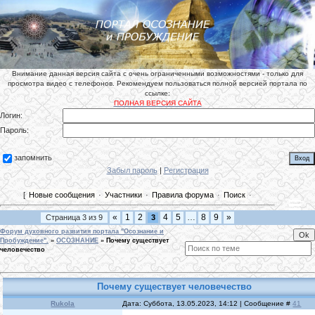
Внимание данная версия сайта с очень ограниченными возможностями - только для
просмотра видео с телефонов. Рекомендуем пользоваться полной версией портала по
ссылке:
ПОЛНАЯ ВЕРСИЯ САЙТА
Логин:
Пароль:
запомнить
Забыл пароль
|
Регистрация
[
Новые сообщения
·
Участники
·
Правила форума
·
Поиск
·
«
1
2
4
5
…
8
9
»
Страница
3
из
9
3
Форум духовного развития портала "Осознание и
Пробуждение".
»
ОСОЗНАНИЕ
»
Почему существует
человечество
Почему существует человечество
Rukola
Дата: Суббота, 13.05.2023, 14:12 | Сообщение #
41