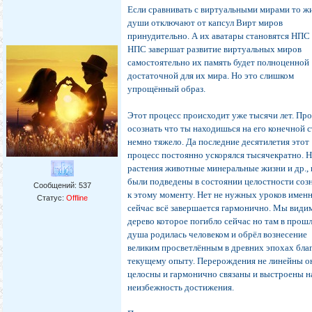
Если сравнивать с виртуальными мирами то ж
души отключают от капсул Вирт миров
принудительно. А их аватары становятся НПС .
НПС завершат развитие виртуальных миров
самостоятельно их память будет полноценной
достаточной для их мира. Но это слишком
упрощённый образ.
Этот процесс происходит уже тысячи лет. Пр
осознать что ты находишься на его конечной 
немно тяжело. Да последние десятилетия этот
процесс постоянно ускорялся тысячекратно. 
растения животные минеральные жизни и др., 
были подведены в состоянии целостности соз
Сообщений:
537
к этому моменту. Нет не нужных уроков имен
Статус:
Offline
сейчас всё завершается гармонично. Мы види
дерево которое погибло сейчас но там в прош
душа родилась человеком и обрёл вознесение
великим просветлённым в древних эпохах бла
текущему опыту. Перерождения не линейны о
целосны и гармонично связаны и выстроены н
неизбежность достижения.