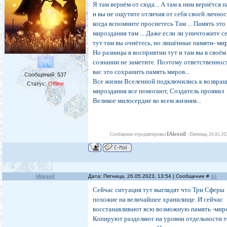
Я там вернём от сюда... А там к ним вернётся 
и вы не ощутите отличия от себя своей личнос
когда вспомните проснетесь Там ... Память эт
мироздания там ... Даже если ли уничтожите с
тут там вы очнётесь, но лишённые памяти- ми
Но разницы в восприятии тут и там вы в своём
сознании не заметите. Поэтому ответственнос
вас это сохранить память миров...
Сообщений:
537
Все жизни Вселенной подключились к возвра
Статус:
Offline
мироздания все помогают, Создатель проявил
Великое милосердие ко всем жизням...
IAlexeiI
Сообщение отредактировал
-
Пятница, 26.05.20
IAlexeiI
Дата: Пятница, 26.05.2023, 13:54 | Сообщение #
44
Сейчас ситуация тут выглядят что Три Сферы
похожие на величайшее хранилище. И сейчас
восстанавливают всю возможную память -мир
Копируют разделяют на уровни отдельности 