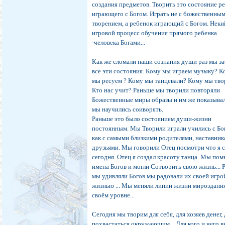
создания предметов. Творить это состояние р
играющего с Богом. Играть не с божественны
творением, а ребенок играющий с Богом. Неки
игровой процесс обучения прямого ребенка
-человека Богами...
Как же сломали наши сознания души раз мы з
все эти состояния. Кому мы играем музыку? 
мы ресуем ? Кому мы танцевали? Кому мы тво
Кто нас учит? Раньше мы творили повторяли
Божественные миры образы и им же показыва
мы научились соиворять.
Раньше это было состоянием души-жизни
постоянным. Мы Творили играли учились с Бо
как с самыми близкими родителями, наставник
друзьями. Мы говорили Отец посмотри что я 
сегодня. Отец я создал красоту танца. Мы по
имена Богов и могли Сотворить свою жизнь... 
мы удивляли Богов мы радовали их своей игро
жизнью ... Мы меняли линии жизни мироздани
своём уровне...
Сегодня мы творим для себя, для хозяев денег,
похвастаться окружающим... Для кого и чего 