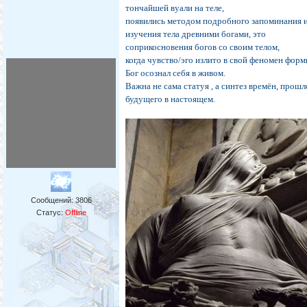
тончайшей вуали на теле,
появились методом подробного запоминания 
изучения тела древними богами, это
соприкосновения богов со своим телом,
когда чувство/эго излито в свой феномен формы
Бог осознал себя в живом.
Важна не сама статуя , а синтез времён, прошл
будущего в настоящем.
Сообщений:
3806
Статус:
Offline