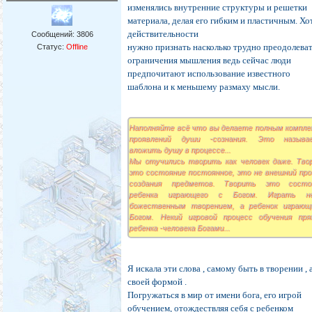
изменялись внутренние структуры и решетки
материала, делая его гибким и пластичным. Хо
действительности
Сообщений:
3806
нужно признать насколько трудно преодолева
Статус:
Offline
ограничения мышления ведь сейчас люди
предпочитают использование известного
шаблона и к меньшему размаху мысли.
Наполняйте всё что вы делаете полным компле
проявлений души -сознания. Это называ
вложить душу в процессе...
Мы отучились творить как человек даже. Тво
это состояние постоянное, это не внешний про
создания предметов. Творить это состо
ребенка играющего с Богом. Играть 
божественным творением, а ребенок играющ
Богом. Некий игровой процесс обучения пря
ребенка -человека Богами...
Я искала эти слова , самому быть в творении , 
своей формой .
Погружаться в мир от имени бога, его игрой
обучением, отождествляя себя с ребенком