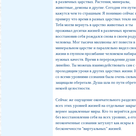
в различных царствах. Растения, минералы,
животные, демоны и другие. Сегодня эти пути
кажутся чем то страшным. Я понимаю сейчас 
примеру что время в разных царствах текло ин
Тебя могли вернуть в царство животных и ты
проживал десятки жизней в различных времен
восстановив себя рождался снова в своем род
человека. Мог тысячи миллионы лет повести в
минеральном царстве и параллельно видел сво
жизни в глуппом прозябание человеком набир
нужных качеств. Время в перерождении души
линейно. Ты можешь взаимодействовать сам с
проходящим уроки в других царствах жизни. И
со всеми уровнями сознания была очень сильн
защищали оберегали. Душа шла по пути обрет
некоей целостности.
Сейчас же ощущение окончательного разделе
всех этих уровней жизней на отдельные закр
вернее зацикленные миры. Кто то вернётся до
без восстановления себя на всех уровнях, а ег
неоконченные сознания затухнут как искры в
бесконечности "виртуальных" жизней.