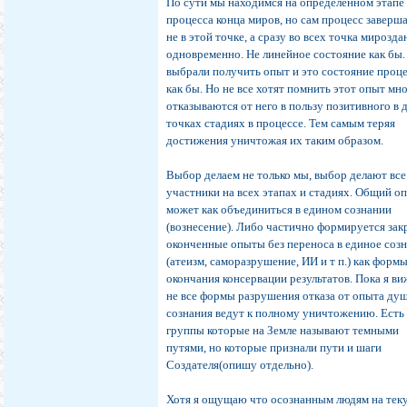
По сути мы находимся на определенном этапе
процесса конца миров, но сам процесс заверш
не в этой точке, а сразу во всех точка мирозда
одновременно. Не линейное состояние как бы
выбрали получить опыт и это состояние проц
как бы. Но не все хотят помнить этот опыт мн
отказываются от него в пользу позитивного в 
точках стадиях в процессе. Тем самым теряя
достижения уничтожая их таким образом.
Выбор делаем не только мы, выбор делают все
участники на всех этапах и стадиях. Общий о
может как объединиться в едином сознании
(вознесение). Либо частично формируется за
оконченные опыты без переноса в единое соз
(атеизм, саморазрушение, ИИ и т п.) как форм
окончания консервации результатов. Пока я ви
не все формы разрушения отказа от опыта ду
сознания ведут к полному уничтожению. Есть
группы которые на Земле называют темными
путями, но которые признали пути и шаги
Создателя(опишу отдельно).
Хотя я ощущаю что осознанным людям на те