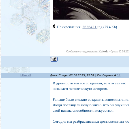
Прикрепления:
5636421.jpg
(75.4 Kb)
Rukola
Сообщение отредактировал
-
Среда, 02.08.20
IAlexeiI
Дата: Среда, 02.08.2023, 15:57 | Сообщение #
51
В древности мы все создавали, то что сейчас
называем человеческую историю.
Раньше было сложно создавать вспоминать но
Люди посвящали целую жизнь что бы улучши
свой навык, способности, искусство...
Сегодня мы разбрасываемся достижениями лю