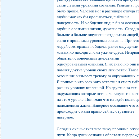
связь с этими уровнями сознания. Раньше в п
было проще. Человек мог в разговоре откуда т
глубин мог как бы просыпаться, выйти на
поверхность. И в общении видна была осознан
глубина осознания жизни, духовность. Сегодня
больше и больше ощущение отдельных людей,
связи с прошлыми уровнями сознания. При эт
людей с которыми я общался ранее ощущение
живых но находятся они уже не сдесь. Непри
общаться с конечными целостными
одноуровневыми жизнями. Я их знаю, но они 
помнят другие уровни своих личностей. Такое
осознание вызывает тревогу за окружающих л
Я понимаю что всех кого встретил я смогу най
разных уровнях вселенной. Но грустно за тех
окружающих которые оставили какую-то част
на этом уровне. Понимаю что их ждёт полноц
наполненная жизнь. Наверное осознание что э
происходит с нами прямо сейчас отрезвляет
наверное.
Сегодня очень отчётливо вижу прошлые лёгки
пути. Когда души сознания обретали перерож