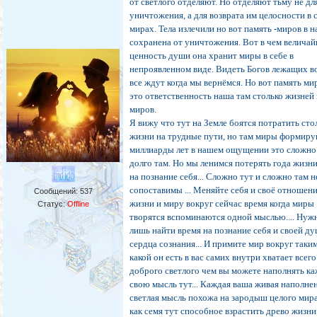
от светлого отделяют. Но отделяют тьму не дл
уничтожения, а для возврата им целосности в 
мирах. Тела излечили но вот память -миров в н
сохранена от уничтожения. Вот в чем велича
ценность души она хранит миры в себе в
непроявленном виде. Видеть Богов лежащих во
все ждут когда мы вернёмся. Но вот память ми
это ответственность наша там столько жизней
миров.
Я вижу что тут на Земле боятся потратить сто
жизни на трудные пути, но там миры формир
миллиарды лет в нашем ощущении это сложно
долго там. Но мы ленимся потерять года жизни
на познание себя... Сложно тут и сложно там н
сопоставимы ... Меняйте себя и своё отношени
Сообщений:
537
жизни и миру вокруг сейчас время когда миры
Статус:
Offline
творятся вспоминаются одной мыслью.... Нуж
лишь найти время на познание себя и своей д
сердца сознания... И примите мир вокруг таки
какой он есть в вас самих внутри хватает всего
доброго светлого чем вы можете наполнять к
свою мысль тут... Каждая ваша живая наполне
светлая мысль похожа на зародыш целого мир
как семя тут способное взрастить древо жизни т