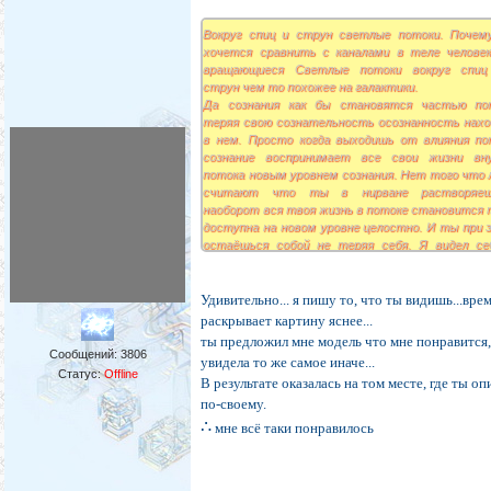
Вокруг спиц и струн светлые потоки. Почем
хочется сравнить с каналами в теле человек
вращающиеся Светлые потоки вокруг спиц
струн чем то похожее на галактики.
Да сознания как бы становятся частью по
теряя свою сознательность осознанность нахо
в нем. Просто когда выходишь от влияния по
сознание воспринимает все свои жизни вн
потока новым уровнем сознания. Нет того что 
считают что ты в нирване растворяеш
наоборот вся твоя жизнь в потоке становится 
доступна на новом уровне целостно. И ты при 
остаёшься собой не теряя себя. Я видел се
потоке свои прошлые и будущие воплощения
видел не как наблюдатель а как хранитель и
плеча. Ничего не напоминает? Мне напомнило а
Удивительно... я пишу то, что ты видишь...вре
хранителя за плечём. Я как бы видел как себе п
раскрывает картину яснее...
в каждой из жизней и направить себя. Офиг
ты предложил мне модель что мне понравится,
состояние обучать самого себя... А ещё бо
Сообщений:
3806
увидела то же самое иначе...
ощущение себя целостным вне временных пото
Статус:
Offline
В результате оказалась на том месте, где ты оп
А ощущение своих сознаний в земных жи
по-своему.
простыми и понятными.
Из этого виденья можно понять что м
∴
мне всё таки понравилось
отбрасываем себя прошлого, а делаем про
частью себя которую можно менять.
У людей представления что мы куда-то уйдем,