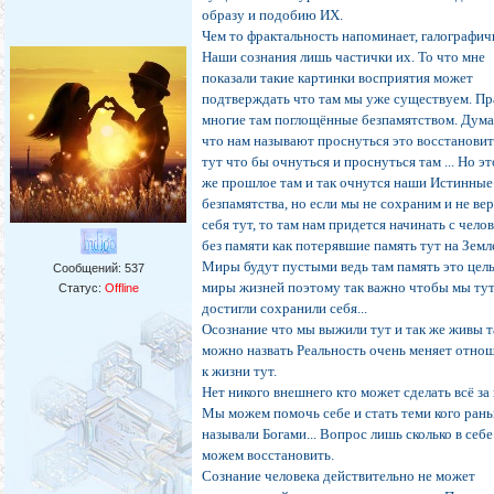
образу и подобию ИХ.
Чем то фрактальность напоминает, галографич
Наши сознания лишь частички их. То что мне
показали такие картинки восприятия может
подтверждать что там мы уже существуем. Пр
многие там поглощённые безпамятством. Дум
что нам называют проснуться это восстановит
тут что бы очнуться и проснуться там ... Но эт
же прошлое там и так очнутся наши Истинные
безпамятства, но если мы не сохраним и не ве
себя тут, то там нам придется начинать с чело
без памяти как потерявшие память тут на Земл
Миры будут пустыми ведь там память это цел
Сообщений:
537
миры жизней поэтому так важно чтобы мы ту
Статус:
Offline
достигли сохранили себя...
Осознание что мы выжили тут и так же живы т
можно назвать Реальность очень меняет отно
к жизни тут.
Нет никого внешнего кто может сделать всё за 
Мы можем помочь себе и стать теми кого ран
называли Богами... Вопрос лишь сколько в себ
можем восстановить.
Сознание человека действительно не может