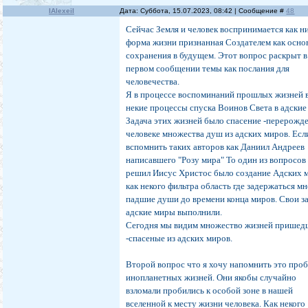
IAlexeiI
Дата: Суббота, 15.07.2023, 08:42 | Сообщение #
48
Сейчас Земля и человек воспринимается как н
форма жизни признанная Создателем как осно
сохранения в будущем. Этот вопрос раскрыт в
первом сообщении темы как послания для
человечества.
Я в процессе воспоминаний прошлых жизней 
некие процессы спуска Воинов Света в адские
Задача этих жизней было спасение -перерожде
человеке множества душ из адских миров. Есл
вспомнить таких авторов как Даниил Андреев
написавшего "Розу мира" То один из вопросов
решил Иисус Христос было создание Адских 
как некого фильтра область где задержаться м
падшие души до времени конца миров. Свои з
адские миры выполнили.
Сегодня мы видим множество жизней пришед
-спасеные из адских миров.
Второй вопрос что я хочу напомнить это про
инопланетных жизней. Они якобы случайно
взломали пробились к особой зоне в нашей
вселенной к месту жизни человека. Как некого