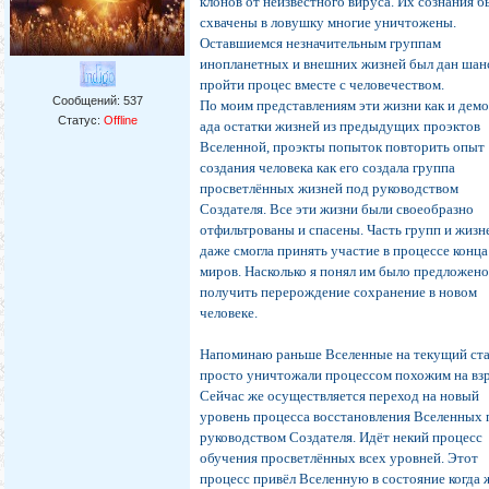
клонов от неизвестного вируса. Их сознания 
схвачены в ловушку многие уничтожены.
Оставшиемся незначительным группам
инопланетных и внешних жизней был дан шан
пройти процес вместе с человечеством.
Сообщений:
537
По моим представлениям эти жизни как и дем
Статус:
Offline
ада остатки жизней из предыдущих проэктов
Вселенной, проэкты попыток повторить опыт
создания человека как его создала группа
просветлённых жизней под руководством
Создателя. Все эти жизни были своеобразно
отфильтрованы и спасены. Часть групп и жизн
даже смогла принять участие в процессе конца
миров. Насколько я понял им было предложен
получить перерождение сохранение в новом
человеке.
Напоминаю раньше Вселенные на текущий ст
просто уничтожали процессом похожим на вз
Сейчас же осуществляется переход на новый
уровень процесса восстановления Вселенных 
руководством Создателя. Идёт некий процесс
обучения просветлённых всех уровней. Этот
процесс привёл Вселенную в состояние когда 