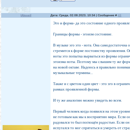
IAlexeiI
Дата: Среда, 02.08.2023, 10:34 | Сообщение #
49
Эго и форма- да это состояние одного проявле
Границы формы - эгоизм состояние.
В музыке эго это - нота. Она самодостаточна 
стремится к форме постоянству проявления. О
ноты это попытка вырваться из формы ограни
эгоизма ноты. Поэтому мы слышим ту же фор
на новой октаве. Надеюсь я правильно поним
музыкальные термины...
Также и с цветом один цвет - это эго в огран
рамках проявленной формы.
И ту же аналогию можно увидеть во всем.
Первый человек когда появился на этом уровн
не готовым как мы к восприятию мира. Если о
радовался то был поглощён радостью. Если он
испугался то мог спрятаться и умереть от стра