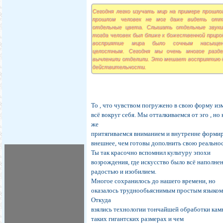
Сегодня легко изучать мир на примере прошлог
прошлом человек не мог даже видеть отт
отдельные цвета. Слышать отдельные звуки
тогда человек был ближе к божественной приро
восприятие мира было сочным насыще
целостным. Сегодня мы очень многое разде
вычленили отделили. Это мешает восприятию 
действительности.
То , что чувством погружено в свою форму из
всё вокруг себя. Мы отталкиваемся от эго , но 
же
притягиваемся вниманием и внутренне форми
внешнее, чем готовы дополнить свою реальнос
Ты так красочно вспомнил культуру эпохи
возрождения, где искусство было всё наполне
радостью и изобилием.
Многое сохранилось до нашего времени, но
оказалось труднообьяснимым простым языком
Откуда
взялись технологии тончайшей обработки кам
таких гигантских размерах и чем