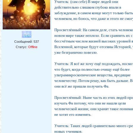
Учитель: (сам себе) В мире людей они
действительно слишком глубоко впали в
заблуждение, в самом конце могут только быт
человеком, но боюсь, что даже и этого не смог
Просветлённый: На самом деле, стать человек
новом мире также неплохо. Если сравнить их с
бессчётным числом жизней высоких уровней 
Сообщений:
537
Вселенной, которые будут отсеяны Историей, 
Статус:
Offline
уже безгранично повезло.
Учитель: Я всё же хочу ещё подождать, посмо
что будет, когда полностью очищу ещё более
ультрамикроскопические вещества, вредящие
человечеству. Потом решу, как быть дальше. 
они всё же пришли получить Фа.
Просветлённый: Ныне часть из этих людей п
изучать Фа потому, что они не нашли цели
человеческой жизни; они хранят такое понима
не хотят его изменять.
Учитель: Таких людей сравнительно много ср
новых учеников.