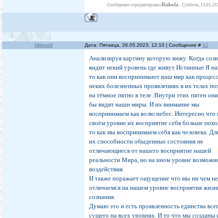
Rukola
Сообщение отредактировал
-
Суббота, 13.05.20
было раньше отбросим и станем новыми чист
уйдем от себя прошлых ...
А я увидел что те кто меня защищал и напра
был Я сам... Без меня Тут, нет меня Там ... Я 
Я там одновременно... Поразительное состояние
IAlexeiI
Дата: Пятница, 26.05.2023, 12:10 | Сообщение #
42
сейчас моё сознание вернуло целосноть с како
часть меня. Меня как будто отделили на 
Анализируя картину которую вижу. Когда соз
уровнях мироздания и я должен вернуть охва
видит некий уровень где живут Истинные Я н
собой себя на всех уровнях...
то как они воспринимают наш мир как процес
Вот почему я не считаю поток потерян
неких болезненных проявлениях в их телах п
жизнями. Я вижу проблему высших жизней что
отделили себя от нас тут. Не зря Созда
на тёмное пятно в теле. Внутри этих пятен они
заставил Богов спуститься на этот уровень. 
бы видят наши миры. И их внимание мы
только тут они смогут вернуть себе, соедини
воспринимаем как волю небес. Интересно что 
с собой на всех уровнях мироздания... А они 
своём уровне их восприятие себя больше похо
смотрят на нас как на поток обезличенный. А 
то как мы воспринимаем себя как человека. Дл
состояние как мешающее им на их уровнях...
их способности обыденные состояния не
отличающиеся от нашего восприятие нашей
реальности Мира, но на ином уровне возможн
воздействия.
И также поражает ощущение что мы ни чем н
отличаемся на нашем уровне восприятия жизн
сознания.
Думаю это и есть проявленность единства все
сущего на всех уровнях. И то что мы созданы 