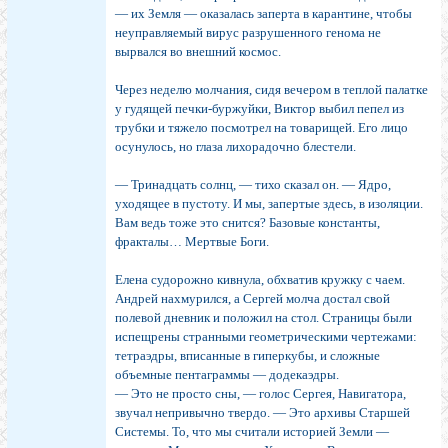
— их Земля — оказалась заперта в карантине, чтобы
неуправляемый вирус разрушенного генома не
вырвался во внешний космос.
Через неделю молчания, сидя вечером в теплой палатке
у гудящей печки-буржуйки, Виктор выбил пепел из
трубки и тяжело посмотрел на товарищей. Его лицо
осунулось, но глаза лихорадочно блестели.
— Тринадцать солнц, — тихо сказал он. — Ядро,
уходящее в пустоту. И мы, запертые здесь, в изоляции.
Вам ведь тоже это снится? Базовые константы,
фракталы… Мертвые Боги.
Елена судорожно кивнула, обхватив кружку с чаем.
Андрей нахмурился, а Сергей молча достал свой
полевой дневник и положил на стол. Страницы были
испещрены странными геометрическими чертежами:
тетраэдры, вписанные в гиперкубы, и сложные
объемные пентаграммы — додекаэдры.
— Это не просто сны, — голос Сергея, Навигатора,
звучал непривычно твердо. — Это архивы Старшей
Системы. То, что мы считали историей Земли —