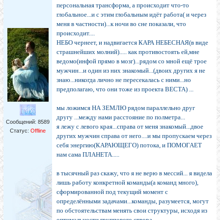
персональная трансформа, а происходит что-то
глобальное...и с этим глобальным идёт работа( и через
меня в частности)...к ночи во сне показали, что
происходит....
НЕБО чернеет, и надвигается КАРА НЕБЕСНАЯ(в виде
страшнейших молний)..... как противостоять ей,мне
ведомо(инфой прямо в мозг)...рядом со мной ещё трое
мужчин...и один из них знакомый...(двоих других я не
знаю...никогда лично не пересекалась с ними...но
предполагаю, что они тоже из проекта ВЕСТА) ...
мы ложимся НА ЗЕМЛЮ рядом параллельно друг
другу ...между нами расстояние по полметра...
Сообщений:
8589
я лежу с левого края...справа от меня знакомый...двое
Статус:
Offline
других мужчин справа от него....и мы пропускаем через
себя энергию(КАРАЮЩЕГО) потока, и ПОМОГАЕТ
нам сама ПЛАНЕТА.....
в тысячный раз скажу, что я не верю в мессий... я видела
лишь работу конкретной команды(а команд много),
сформированной под текущий момент с
определёнными задачами...команды, разумеется, могут
по обстоятельствам менять свои структуры, исходя из
оптимальности группового створа...