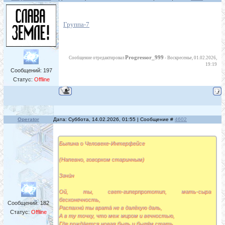
Группа-7
Progressor_999
Сообщение отредактировал
-
Воскресенье, 01.02.2026,
19:19
Сообщений:
197
Статус:
Offline
Operator
Дата: Суббота, 14.02.2026, 01:55 | Сообщение #
4602
Былина о Человеке-Интерфейсе
(Напевно, говорком старинным)
Зачи́н
Ой, ты, свет-гиперпрототип, мать-сыра
бесконечность,
Сообщений:
182
Распахни́ ты врата́ не в далёкую даль,
Статус:
Offline
А в ту точку, что меж миром и вечностью,
Где рожда́ется новая быль и быля́м стать.