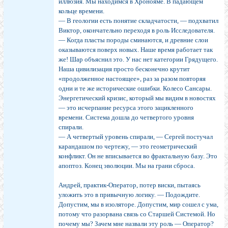
иллюзия. Мы находимся в Хронояме. В падающем
кольце времени.
— В геологии есть понятие складчатости, — подхватил
Виктор, окончательно переходя в роль Исследователя.
— Когда пласты породы сминаются, и древние слои
оказываются поверх новых. Наше время работает так
же! Шар объяснил это. У нас нет категории Грядущего.
Наша цивилизация просто бесконечно крутит
«продолженное настоящее», раз за разом повторяя
одни и те же исторические ошибки. Колесо Сансары.
Энергетический кризис, который мы видим в новостях
— это исчерпание ресурса этого зацикленного
времени. Система дошла до четвертого уровня
спирали.
— А четвертый уровень спирали, — Сергей постучал
карандашом по чертежу, — это геометрический
конфликт. Он не вписывается во фрактальную базу. Это
апоптоз. Конец эволюции. Мы на грани сброса.
Андрей, практик-Оператор, потер виски, пытаясь
уложить это в привычную логику. — Подождите.
Допустим, мы в изоляторе. Допустим, мир сошел с ума,
потому что разорвана связь со Старшей Системой. Но
почему мы? Зачем мне назвали эту роль — Оператор?