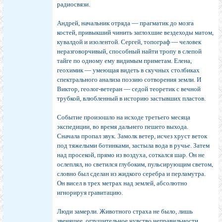
радиосвязи.
Андрей, начальник отряда — прагматик до мозга
костей, привыкший чинить заглохшие вездеходы матом,
кувалдой и изолентой. Сергей, топограф — человек
неразговорчивый, способный найти тропу в слепой
тайге по одному ему видимым приметам. Елена,
геохимик — умеющая видеть в скучных столбиках
спектрального анализа поэзию сотворения земли. И
Виктор, геолог-ветеран — седой теоретик с вечной
трубкой, влюбленный в историю застывших пластов.
Событие произошло на исходе третьего месяца
экспедиции, во время дальнего пешего выхода.
Сначала пропал звук. Замолк ветер, исчез хруст веток
под тяжелыми ботинками, застыла вода в ручье. Затем
над просекой, прямо из воздуха, соткался шар. Он не
ослеплял, но светился глубоким, пульсирующим светом,
словно был сделан из жидкого серебра и перламутра.
Он висел в трех метрах над землей, абсолютно
игнорируя гравитацию.
Люди замерли. Животного страха не было, лишь
звенящее, оглушительное чувство неправильности