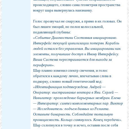
происходящего, словно сама геометрия пространства
вокруг шара вывернулась наизнанку.
Голос прозвучал не снаружи, а прямо в их головах. Он
был лишен эмоций, но полон колоссальной,
подавляющей глубины:
«Событие Диагностики Состояния инициировано.
Интерфейс текущей цивилизации потерян. Корабль
людей остался без управления. Вы инициированы как
элементы, получившие доступ к Иному Интерфейсу.
Ваша Система перестраивается для выхода за
периферию».
Шар плавно изменил спектр свечения, и голос
обратился к каждому лично, впечатывая слова в
подкорку, словно новый генетический код:
«Идентификация подтверждена. Андрей —
Оператор: выстраивание вектора в Яви. Сергей —
Навигатор: прохождение барьерных мембран. Елена
— Интегратор: синтез комплементарных пар. Виктор
— Исследователь: подъем данных из Реликта.
Оставьте бинарность. Соблюдайте тотальную
проницаемость. Кольцо сомкнулось. Конец передачи».
Шар схлопнулся в точку и исчез, оставив после себя