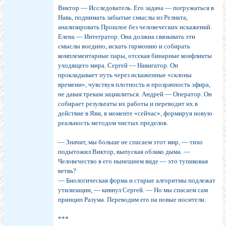
Виктор — Исследователь. Его задача — погружаться в
Навь, поднимать забытые смыслы из Реликта,
анализировать Прошлое без человеческих искажений.
Елена — Интегратор. Она должна связывать эти
смыслы воедино, искать гармонию и собирать
комплементарные пары, отсекая бинарные конфликты
уходящего мира. Сергей — Навигатор. Он
прокладывает путь через искаженные «склоны
времени», чувствуя плотность и прозрачность эфира,
не давая трекам зациклиться. Андрей — Оператор. Он
собирает результаты их работы и переводит их в
действие в Яви, в моменте «сейчас», формируя новую
реальность методом чистых пределов.
— Значит, мы больше не спасаем этот мир, — тихо
подытожил Виктор, выпуская облако дыма. —
Человечество в его нынешнем виде — это тупиковая
ветвь?
— Биологическая форма и старые алгоритмы подлежат
утилизации, — кивнул Сергей. — Но мы спасаем сам
принцип Разума. Переводим его на новые носители.
***