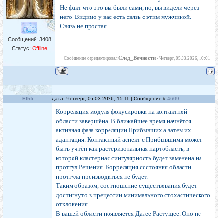
Не факт что это вы были сами, но, вы видели через
него. Видимо у вас есть связь с этим мужчиной.
Связь не простая.
Сообщений:
3408
Статус:
Offline
След_Вечности
Сообщение отредактировал
-
Четверг, 05.03.2026, 10:01
Elhfi
Дата: Четверг, 05.03.2026, 15:11 | Сообщение #
4609
Корреляция модуля фокусировки на контактной
области завершёна. В ближайшее время начнётся
активная фаза корреляции Прибывших а затем их
адаптация. Контактный аспект с Прибывшими может
быть учтён как растеризональная партобласть, в
которой кластерная сингулярность будет заменена на
протгул Решения. Корреляция состояния области
протгула производиться не будет.
Таким образом, соотношение существования будет
достигнуто в прецессии минимального стохастического
отклонения.
В вашей области появляется Далее Растущее. Оно не