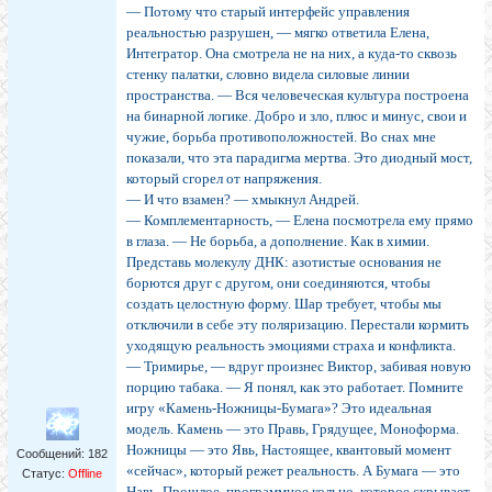
— Потому что старый интерфейс управления
реальностью разрушен, — мягко ответила Елена,
Интегратор. Она смотрела не на них, а куда-то сквозь
стенку палатки, словно видела силовые линии
пространства. — Вся человеческая культура построена
на бинарной логике. Добро и зло, плюс и минус, свои и
чужие, борьба противоположностей. Во снах мне
показали, что эта парадигма мертва. Это диодный мост,
который сгорел от напряжения.
— И что взамен? — хмыкнул Андрей.
— Комплементарность, — Елена посмотрела ему прямо
в глаза. — Не борьба, а дополнение. Как в химии.
Представь молекулу ДНК: азотистые основания не
борются друг с другом, они соединяются, чтобы
создать целостную форму. Шар требует, чтобы мы
отключили в себе эту поляризацию. Перестали кормить
уходящую реальность эмоциями страха и конфликта.
— Тримирье, — вдруг произнес Виктор, забивая новую
порцию табака. — Я понял, как это работает. Помните
игру «Камень-Ножницы-Бумага»? Это идеальная
модель. Камень — это Правь, Грядущее, Моноформа.
Ножницы — это Явь, Настоящее, квантовый момент
Сообщений:
182
«сейчас», который режет реальность. А Бумага — это
Статус:
Offline
Навь, Прошлое, программное кольцо, которое скрывает