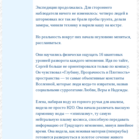
Экспедиция продолжалась. Для стороннего
наблюдателя ничего не изменилось: четверо людей в
штормовках все так же брали пробы грунта, делали
замеры, чинили технику и варили кашу на костре.
Но реальность вокруг них начала неуловимо меняться,
расслаиваться.
Они научились физически ощущать 16 квантовых
уровней разворота каждого мгновения. Идя по тайге,
Сергей больше не ориентировался только по компасу.
Он чувствовал «Глубину, Прозрачность и Плотность»
пространства — те самые объективные константы
Вселенной, которые люди когда-то извратили, назвав
социальными суррогатами Любви, Веры и Надежды.
Елена, набирая воду из горного ручья для анализа,
видела не просто H2O. Она начала различать высшую
гармонику воды — «эпиплазму», ту самую
нейтральную плазму космоса, способную передавать
информацию от Грядущего мгновенно, минуя линейное
время. Она видела, как неживая материя (гиперкубы)
готовится развернуться в золотое сечение живого