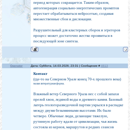
период которых сокращается. Таким образом,
автогенерация социально-энергетических промптов
перестает обрабатываться нейросетью, создавая
множественные сбои и дислокации.
Разрушительный для кластерных сборок и эгрегоров
процесс может достаточно жестко проявиться в
последующей зоне синтеза.
Operator
Дата: Суббота, 14.03.2026, 23:31 | Сообщение #
4613
Контакт
(где-то на Северном Урале конец 70-х прошлого века)
малая литературная форма.
Влажный ветер Северного Урала нес с собой запахи
прелой хвои, ледяной воды и древнего камня. Базовый
лагерь геологоразведочной партии укрылся в распадке
между двумя безымянными высотами. Их было
четверо. Обычные люди, делающие тяжелую,
рутинную работу вдали от цивилизации, чья жизнь
состояла из кернов, маршрутов и редких сеансов