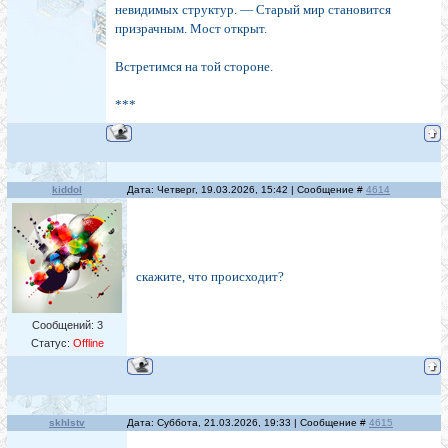
невидимых структур. — Старый мир становится
призрачным. Мост открыт.
Встретимся на той стороне.
***
kiddol
Дата: Четверг, 19.03.2026, 15:42 | Сообщение #
4614
скажите, что происходит?
Сообщений:
3
Статус:
Offline
skhlstv
Дата: Суббота, 21.03.2026, 19:33 | Сообщение #
4615