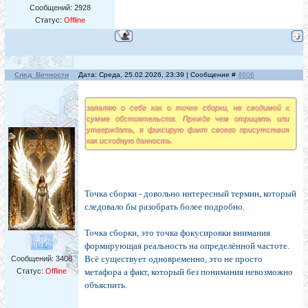
Сообщений:
2928
Статус:
Offline
След_Вечности
Дата: Среда, 25.02.2026, 23:39 | Сообщение #
4606
заявляю о себе как о точке сборки, не сводимой к
сумме обстоятельств. Прежде чем отрицать или
утверждать, я фиксирую факт своего присутствия
как исходную данность.
Точка сборки - довольно интересный термин, который
следовало бы разобрать более подробно.
Точка сборки, это точка фокусировки внимания
формирующая реальность на определённой частоте.
Всё существует одновременно, это не просто
Сообщений:
3408
Статус:
Offline
метафора а факт, который без понимания невозможно
объяснить.