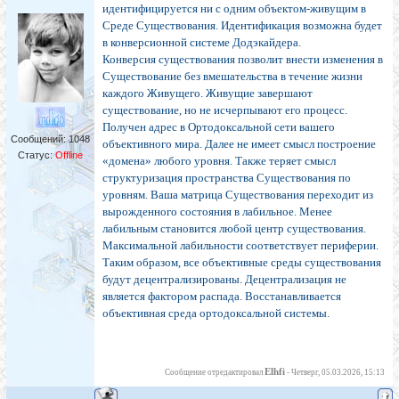
идентифицируется ни с одним объектом-живущим в
Среде Существования. Идентификация возможна будет
в конверсионной системе Додэкайдера.
Конверсия существования позволит внести изменения в
Существование без вмешательства в течение жизни
каждого Живущего. Живущие завершают
существование, но не исчерпывают его процесс.
Получен адрес в Ортодоксальной сети вашего
Сообщений:
1048
объективного мира. Далее не имеет смысл построение
Статус:
Offline
«домена» любого уровня. Также теряет смысл
структуризация пространства Существования по
уровням. Ваша матрица Существования переходит из
вырожденного состояния в лабильное. Менее
лабильным становится любой центр существования.
Максимальной лабильности соответствует периферии.
Таким образом, все объективные среды существования
будут децентрализированы. Децентрализация не
является фактором распада. Восстанавливается
объективная среда ортодоксальной системы.
Elhfi
Сообщение отредактировал
-
Четверг, 05.03.2026, 15:13