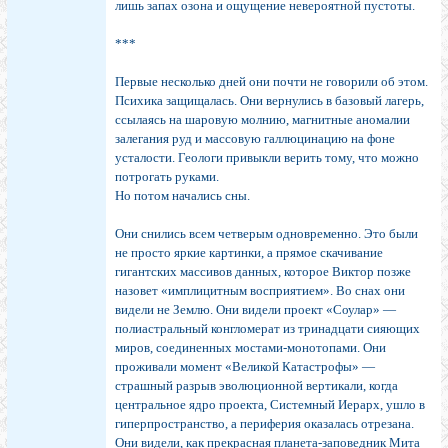
лишь запах озона и ощущение невероятной пустоты.
***
Первые несколько дней они почти не говорили об этом.
Психика защищалась. Они вернулись в базовый лагерь,
ссылаясь на шаровую молнию, магнитные аномалии
залегания руд и массовую галлюцинацию на фоне
усталости. Геологи привыкли верить тому, что можно
потрогать руками.
Но потом начались сны.
Они снились всем четверым одновременно. Это были
не просто яркие картинки, а прямое скачивание
гигантских массивов данных, которое Виктор позже
назовет «имплицитным восприятием». Во снах они
видели не Землю. Они видели проект «Соулар» —
полиастральный конгломерат из тринадцати сияющих
миров, соединенных мостами-монотопами. Они
проживали момент «Великой Катастрофы» —
страшный разрыв эволюционной вертикали, когда
центральное ядро проекта, Системный Иерарх, ушло в
гиперпространство, а периферия оказалась отрезана.
Они видели, как прекрасная планета-заповедник Мита