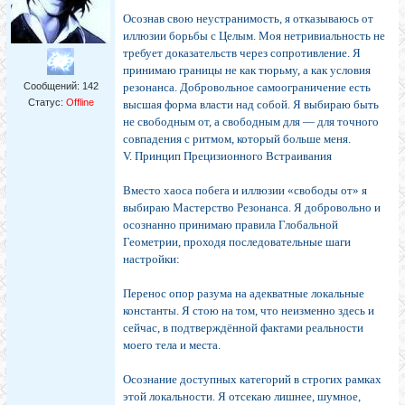
Осознав свою неустранимость, я отказываюсь от
иллюзии борьбы с Целым. Моя нетривиальность не
требует доказательств через сопротивление. Я
принимаю границы не как тюрьму, а как условия
Сообщений:
142
резонанса. Добровольное самоограничение есть
Статус:
Offline
высшая форма власти над собой. Я выбираю быть
не свободным от, а свободным для — для точного
совпадения с ритмом, который больше меня.
V. Принцип Прецизионного Встраивания
Вместо хаоса побега и иллюзии «свободы от» я
выбираю Мастерство Резонанса. Я добровольно и
осознанно принимаю правила Глобальной
Геометрии, проходя последовательные шаги
настройки:
Перенос опор разума на адекватные локальные
константы. Я стою на том, что неизменно здесь и
сейчас, в подтверждённой фактами реальности
моего тела и места.
Осознание доступных категорий в строгих рамках
этой локальности. Я отсекаю лишнее, шумное,