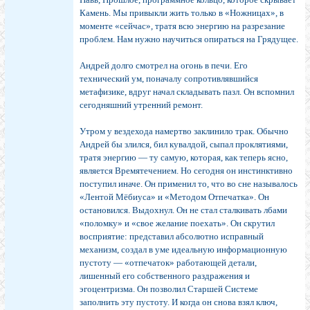
Камень. Мы привыкли жить только в «Ножницах», в
моменте «сейчас», тратя всю энергию на разрезание
проблем. Нам нужно научиться опираться на Грядущее.
Андрей долго смотрел на огонь в печи. Его
технический ум, поначалу сопротивлявшийся
метафизике, вдруг начал складывать пазл. Он вспомнил
сегодняшний утренний ремонт.
Утром у вездехода намертво заклинило трак. Обычно
Андрей бы злился, бил кувалдой, сыпал проклятиями,
тратя энергию — ту самую, которая, как теперь ясно,
является Времятечением. Но сегодня он инстинктивно
поступил иначе. Он применил то, что во сне называлось
«Лентой Мёбиуса» и «Методом Отпечатка». Он
остановился. Выдохнул. Он не стал сталкивать лбами
«поломку» и «свое желание поехать». Он скрутил
восприятие: представил абсолютно исправный
механизм, создал в уме идеальную информационную
пустоту — «отпечаток» работающей детали,
лишенный его собственного раздражения и
эгоцентризма. Он позволил Старшей Системе
заполнить эту пустоту. И когда он снова взял ключ,