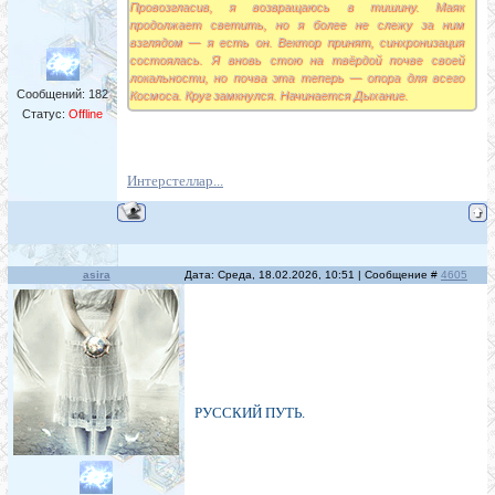
Провозгласив, я возвращаюсь в тишину. Маяк
продолжает светить, но я более не слежу за ним
взглядом — я есть он. Вектор принят, синхронизация
состоялась. Я вновь стою на твёрдой почве своей
локальности, но почва эта теперь — опора для всего
Сообщений:
182
Космоса. Круг замкнулся. Начинается Дыхание.
Статус:
Offline
Интерстеллар...
asira
Дата: Среда, 18.02.2026, 10:51 | Сообщение #
4605
РУССКИЙ ПУТЬ.