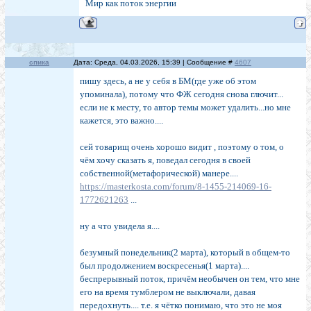
Мир как поток энергии
спика
Дата: Среда, 04.03.2026, 15:39 | Сообщение #
4607
пишу здесь, а не у себя в БМ(где уже об этом
упоминала), потому что ФЖ сегодня снова глючит...
если не к месту, то автор темы может удалить...но мне
кажется, это важно....
сей товарищ очень хорошо видит , поэтому о том, о
чём хочу сказать я, поведал сегодня в своей
собственной(метафорической) манере....
https://masterkosta.com/forum/8-1455-214069-16-
1772621263
...
ну а что увидела я....
безумный понедельник(2 марта), который в общем-то
был продолжением воскресенья(1 марта)....
беспрерывный поток, причём необычен он тем, что мне
его на время тумблером не выключали, давая
передохнуть.... т.е. я чётко понимаю, что это не моя