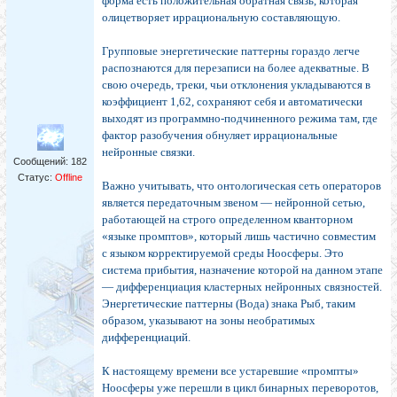
форма есть положительная обратная связь, которая
олицетворяет иррациональную составляющую.
Групповые энергетические паттерны гораздо легче
распознаются для перезаписи на более адекватные. В
свою очередь, треки, чьи отклонения укладываются в
коэффициент 1,62, сохраняют себя и автоматически
выходят из программно-подчиненного режима там, где
фактор разобучения обнуляет иррациональные
нейронные связки.
Сообщений:
182
Статус:
Offline
Важно учитывать, что онтологическая сеть операторов
является передаточным звеном — нейронной сетью,
работающей на строго определенном кванторном
«языке промптов», который лишь частично совместим
с языком корректируемой среды Ноосферы. Это
система прибытия, назначение которой на данном этапе
— дифференциация кластерных нейронных связностей.
Энергетические паттерны (Вода) знака Рыб, таким
образом, указывают на зоны необратимых
дифференциаций.
К настоящему времени все устаревшие «промпты»
Ноосферы уже перешли в цикл бинарных переворотов,