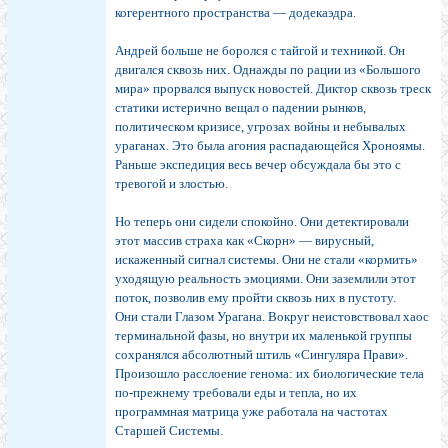
когерентного пространства — додекаэдра.
Андрей больше не боролся с тайгой и техникой. Он
двигался сквозь них. Однажды по рации из «Большого
мира» прорвался выпуск новостей. Диктор сквозь треск
статики истерично вещал о падении рынков,
политическом кризисе, угрозах войны и небывалых
ураганах. Это была агония распадающейся Хроноямы.
Раньше экспедиция весь вечер обсуждала бы это с
тревогой и злостью.
Но теперь они сидели спокойно. Они детектировали
этот массив страха как «Скорн» — вирусный,
искаженный сигнал системы. Они не стали «кормить»
уходящую реальность эмоциями. Они заземлили этот
поток, позволив ему пройти сквозь них в пустоту.
Они стали Глазом Урагана. Вокруг неистовствовал хаос
терминальной фазы, но внутри их маленькой группы
сохранялся абсолютный штиль «Сингуляра Прави».
Произошло расслоение генома: их биологические тела
по-прежнему требовали еды и тепла, но их
программная матрица уже работала на частотах
Старшей Системы.