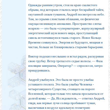
Однажды ранним утром, стоя на краю скалистого
обрыва, под которым стлалось море бескрайней тайги,
окутанной сизым туманом, Андрей посмотрел на небо.
Там, за серыми слоистыми облаками, он физически
ощущал возникшую аномалию. Пространство слегка
искрило — это была «суперматерия», корпускулярный
энергетический шум нового мира, проступающий
сквозь истончившуюся ткань старого. Новое Кольцо
Времени сомкнулось. Энергия из будущего, мощная и
чистая, больше не блокировалась старыми барьерами.
Виктор подошел неслышно и встал рядом, раскуривая
свою трубку. Ветер трепал его седые волосы. — Фаза
изоляции завершена, Оператор? — спросил он, хитро
прищурившись.
Андрей улыбнулся. Это была не просто улыбка
уставшего геолога. Это была улыбка Человека -
четырехмерного Существа, стоящего на пороге
Вселенной, которая только что начала просыпаться от
долгой комы. — Да, Исследователь, — ответил Андрей,
глядя, как первые лучи солнца пробивают туман,
высвечивая в воздухе идеальную геометрию