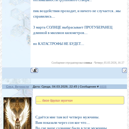
пик воздействия проходит, и ничего не случается...мы
справились....
3 марта СОЛНЦЕ выбрасывает ПРОТУБЕРАНЕЦ
длинной в миллион километров....
но КАТАСТРОФЫ НЕ БУДЕТ....
спика
Сообщение отредактировал
-
Четверг, 05.03.2026, 16:27
След_Вечности
Дата: Среда, 04.03.2026, 22:45 | Сообщение #
4608
...... двое других мужчин
Сдаётся мне там всё четверо мужчины.
Вам показали через сон кое что....
Во сне ваше сознание было в теле мужчины.