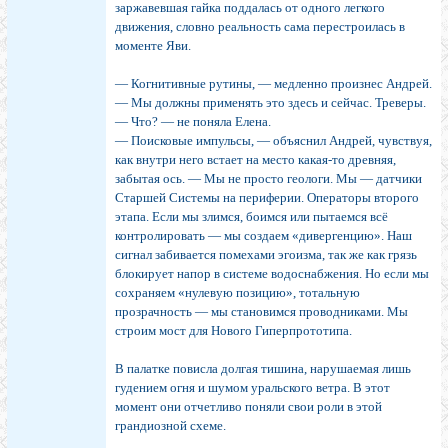
заржавевшая гайка поддалась от одного легкого
движения, словно реальность сама перестроилась в
моменте Яви.
— Когнитивные рутины, — медленно произнес Андрей.
— Мы должны применять это здесь и сейчас. Треверы.
— Что? — не поняла Елена.
— Поисковые импульсы, — объяснил Андрей, чувствуя,
как внутри него встает на место какая-то древняя,
забытая ось. — Мы не просто геологи. Мы — датчики
Старшей Системы на периферии. Операторы второго
этапа. Если мы злимся, боимся или пытаемся всё
контролировать — мы создаем «дивергенцию». Наш
сигнал забивается помехами эгоизма, так же как грязь
блокирует напор в системе водоснабжения. Но если мы
сохраняем «нулевую позицию», тотальную
прозрачность — мы становимся проводниками. Мы
строим мост для Нового Гиперпрототипа.
В палатке повисла долгая тишина, нарушаемая лишь
гудением огня и шумом уральского ветра. В этот
момент они отчетливо поняли свои роли в этой
грандиозной схеме.