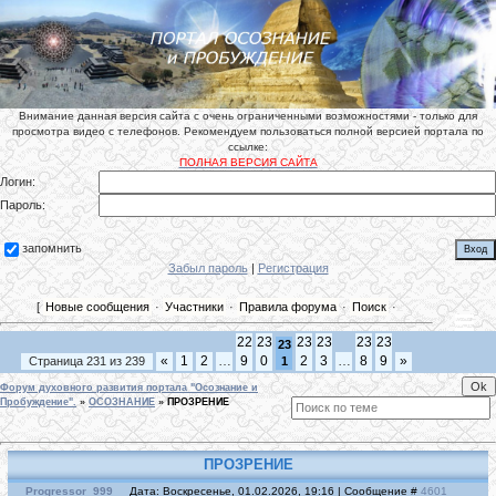
Внимание данная версия сайта с очень ограниченными возможностями - только для
просмотра видео с телефонов. Рекомендуем пользоваться полной версией портала по
ссылке:
ПОЛНАЯ ВЕРСИЯ САЙТА
Логин:
Пароль:
запомнить
Забыл пароль
|
Регистрация
[
Новые сообщения
·
Участники
·
Правила форума
·
Поиск
·
22
23
23
23
23
23
23
«
1
2
…
9
0
2
3
…
8
9
»
Страница
231
из
239
1
Форум духовного развития портала "Осознание и
Пробуждение".
»
ОСОЗНАНИЕ
»
ПРОЗРЕНИЕ
ПРОЗРЕНИЕ
Progressor_999
Дата: Воскресенье, 01.02.2026, 19:16 | Сообщение #
4601