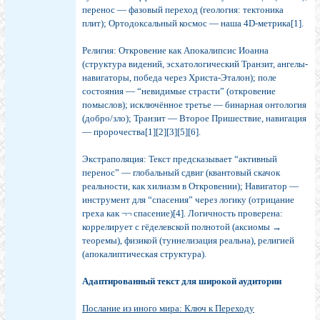
перенос — фазовый переход (геология: тектоника
плит); Ортодоксальный космос — наша 4D-метрика[1].
Религия: Откровение как Апокалипсис Иоанна
(структура видений, эсхатологический Транзит, ангелы-
навигаторы, победа через Христа-Эталон); поле
состояния — “невидимые страсти” (откровение
помыслов); исключённое третье — бинарная онтология
(добро/зло); Транзит — Второе Пришествие, навигация
— пророчества[1][2][3][5][6].
Экстраполяция: Текст предсказывает “активный
перенос” — глобальный сдвиг (квантовый скачок
реальности, как хилиазм в Откровении); Навигатор —
инструмент для “спасения” через логику (отрицание
греха как ¬¬ спасение)[4]. Логичность проверена:
коррелирует с гёделевской полнотой (аксиомы →
теоремы), физикой (туннелизация реальна), религией
(апокалиптическая структура).
Адаптированный текст для широкой аудитории
Послание из иного мира: Ключ к Переходу