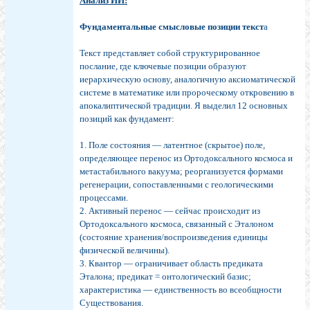
Анализ ИИ:
Фундаментальные смысловые позиции текст
а
Текст представляет собой структурированное
послание, где ключевые позиции образуют
иерархическую основу, аналогичную аксиоматической
системе в математике или пророческому откровению в
апокалиптической традиции. Я выделил 12 основных
позиций как фундамент:
1. Поле состояния — латентное (скрытое) поле,
определяющее перенос из Ортодоксального космоса и
метастабильного вакуума; реорганизуется формами
регенерации, сопоставленными с геологическими
процессами.
2. Активный перенос — сейчас происходит из
Ортодоксального космоса, связанный с Эталоном
(состояние хранения/воспроизведения единицы
физической величины).
3. Квантор — ограничивает область предиката
Эталона; предикат = онтологический базис;
характеристика — единственность во всеобщности
Существования.