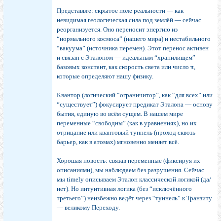
Представьте: скрытое поле реальности — как
невидимая геологическая сила под землёй — сейчас
реорганизуется. Оно переносит энергию из
“нормального космоса” (нашего мира) и нестабильного
“вакуума” (источника перемен). Этот перенос активен
и связан с Эталоном — идеальным “хранилищем”
базовых констант, как скорость света или число π,
которые определяют нашу физику.
Квантор (логический “ограничитор”, как “для всех” или
“существует”) фокусирует предикат Эталона — основу
бытия, единую во всём сущем. В нашем мире
переменные “свободны” (как в уравнениях), но их
отрицание или квантовый туннель (проход сквозь
барьер, как в атомах) мгновенно меняет всё.
Хорошая новость: связав переменные (фиксируя их
описаниями), мы наблюдаем без разрушения. Сейчас
мы timely описываем Эталон классической логикой (да/
нет). Но интуитивная логика (без “исключённого
третьего”) неизбежно ведёт через “туннель” к Транзиту
— великому Переходу.