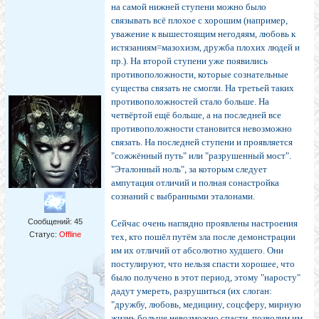
на самой нижней ступени можно было
связывать всё плохое с хорошим (например,
уважение к вышестоящим негодяям, любовь к
истязаниям=мазохизм, дружба плохих людей и
пр.). На второй ступени уже появились
противоположности, которые сознательные
существа связать не смогли. На третьей таких
противоположностей стало больше. На
четвёртой ещё больше, а на последней все
противоположности становится невозможно
связать. На последней ступени и проявляется
"сожжённый путь" или "разрушенный мост".
"Эталонный ноль", за которым следует
ампутация отличий и полная сонастройка
сознаний с выбранными эталонами.
Сообщений:
45
Сейчас очень наглядно проявлены настроения
Статус:
Offline
тех, кто пошёл путём зла после демонстрации
им их отличий от абсолютно худшего. Они
постулируют, что нельзя спасти хорошее, что
было получено в этот период, этому "наросту"
дадут умереть, разрушиться (их слоган:
"дружбу, любовь, медицину, соцсферу, мирную
жизнь больше невозможно спасти, позволим им