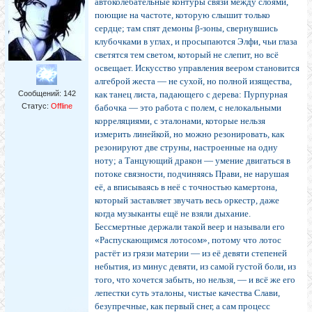
автоколебательные контуры связи между слоями,
поющие на частоте, которую слышит только
сердце; там спят демоны β-зоны, свернувшись
клубочками в углах, и просыпаются Элфи, чьи глаза
светятся тем светом, который не слепит, но всё
освещает. Искусство управления веером становится
алгеброй жеста — не сухой, но полной изящества,
Сообщений:
142
как танец листа, падающего с дерева: Пурпурная
Статус:
Offline
бабочка — это работа с полем, с нелокальными
корреляциями, с эталонами, которые нельзя
измерить линейкой, но можно резонировать, как
резонируют две струны, настроенные на одну
ноту; а Танцующий дракон — умение двигаться в
потоке связности, подчиняясь Прави, не нарушая
её, а вписываясь в неё с точностью камертона,
который заставляет звучать весь оркестр, даже
когда музыканты ещё не взяли дыхание.
Бессмертные держали такой веер и называли его
«Распускающимся лотосом», потому что лотос
растёт из грязи материи — из её девяти степеней
небытия, из минус девяти, из самой густой боли, из
того, что хочется забыть, но нельзя, — и всё же его
лепестки суть эталоны, чистые качества Слави,
безупречные, как первый снег, а сам процесс