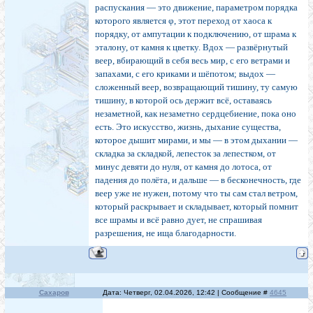
распускания — это движение, параметром порядка
которого является φ, этот переход от хаоса к
порядку, от ампутации к подключению, от шрама к
эталону, от камня к цветку. Вдох — развёрнутый
веер, вбирающий в себя весь мир, с его ветрами и
запахами, с его криками и шёпотом; выдох —
сложенный веер, возвращающий тишину, ту самую
тишину, в которой ось держит всё, оставаясь
незаметной, как незаметно сердцебиение, пока оно
есть. Это искусство, жизнь, дыхание существа,
которое дышит мирами, и мы — в этом дыхании —
складка за складкой, лепесток за лепестком, от
минус девяти до нуля, от камня до лотоса, от
падения до полёта, и дальше — в бесконечность, где
веер уже не нужен, потому что ты сам стал ветром,
который раскрывает и складывает, который помнит
все шрамы и всё равно дует, не спрашивая
разрешения, не ища благодарности.
Сахаров
Дата: Четверг, 02.04.2026, 12:42 | Сообщение #
4645