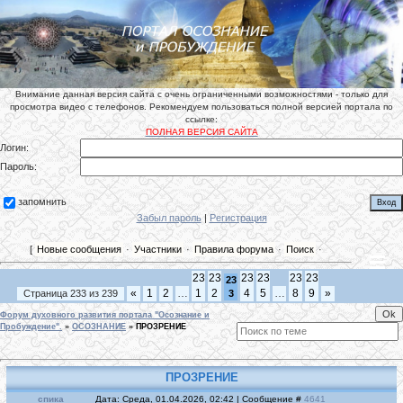
Внимание данная версия сайта с очень ограниченными возможностями - только для
просмотра видео с телефонов. Рекомендуем пользоваться полной версией портала по
ссылке:
ПОЛНАЯ ВЕРСИЯ САЙТА
Логин:
Пароль:
запомнить
Забыл пароль
|
Регистрация
[
Новые сообщения
·
Участники
·
Правила форума
·
Поиск
·
23
23
23
23
23
23
23
«
1
2
…
1
2
4
5
…
8
9
»
Страница
233
из
239
3
Форум духовного развития портала "Осознание и
Пробуждение".
»
ОСОЗНАНИЕ
»
ПРОЗРЕНИЕ
ПРОЗРЕНИЕ
спика
Дата: Среда, 01.04.2026, 02:42 | Сообщение #
4641