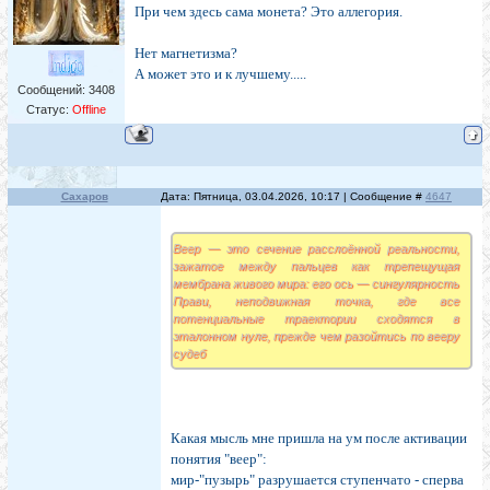
При чем здесь сама монета? Это аллегория.
Нет магнетизма?
А может это и к лучшему.....
Сообщений:
3408
Статус:
Offline
Сахаров
Дата: Пятница, 03.04.2026, 10:17 | Сообщение #
4647
Веер — это сечение расслоённой реальности,
зажатое между пальцев как трепещущая
мембрана живого мира: его ось — сингулярность
Прави, неподвижная точка, где все
потенциальные траектории сходятся в
эталонном нуле, прежде чем разойтись по вееру
судеб
Какая мысль мне пришла на ум после активации
понятия "веер":
мир-"пузырь" разрушается ступенчато - сперва