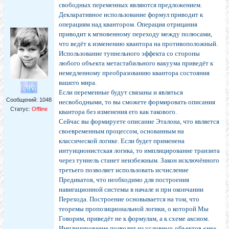
свободных переменных являются предложением.
Декларативное использование формул приводит к
операциям над квантором. Операция отрицания
приводит к мгновенному переходу между полюсами,
что ведёт к изменению квантора на противоположный.
Использование туннельного эффекта со стороны
любого объекта метастабильного вакуума приведёт к
немедленному преобразованию квантора состояния
вашего мира.
Если переменные будут связаны и являться
Сообщений:
1048
несвободными, то вы сможете формировать описания
Статус:
Offline
квантора без изменения его как такового.
Сейчас вы формируете описание Эталона, что является
своевременным процессом, основанным на
классической логике. Если будет применена
интуиционистская логика, то имплицирование транзита
через туннель станет неизбежным. Закон исключённого
третьего позволяет использовать исчисление
Предикатов, что необходимо для построения
навигационной системы в начале и при окончании
Перехода. Построение основывается на том, что
теоремы пропозициональной логики, о которой Мы
Говорим, приведёт не к формулам, а к схеме аксиом.
Имплицирование позволит из условных объектов «не»