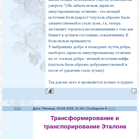
умереть.") Но забыть нельзя, шрам по
ампутированному отличию - это вечный
источник боли (нарост=опухоль образно была
злокачественной и стало хуже, т.к. теперь
заставляет терзаться воспоминаниями о том, как
бывает в лучшем состоянии, сожалениями). К
боли нельзя привыкнуть.
У выбравших добро и пошедших путём добра,
наоборот, шрам по ампутированному отличию
их от эталона добра - вечный источник кайфа
(опухоль была образно доброкачественной и
после её удаления стало лучше).
Так для нас всех и проявляется лучшее и худшее.
Elhfi
Дата: Пятница, 03.04.2026, 21:40 | Сообщение #
4648
Трансформирование и
транспорирование Эталона