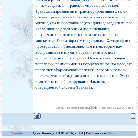
и «не» создать 1 – трансформированный эталон.
Трансформированный и транспорированный Эталон
следует далее рассматривать в контексте мощности
континуума как составляющую единицу кардинального
числа, являющегося одним из наименьших,
обозначающих количество элементов конечного
множества. Таким образом представимо Хаусдорфово
пространство, позволяющее нам и некоторым вам
воспринимать и изучать ограниченные классы
топологических пространств. Относительно общей
топологии, применимой в Ортодоксальном космосе, это
позволяет сформировать понятия непрерывности и
предела, что необходимо для вашего мышления. Это же
является основой для функции Навигатора в
операционной системе Транзита.
Elhfi
Сообщение отредактировал
-
Пятница, 03.04.2026, 22:00
Operator
Дата: Пятница, 03.04.2026, 23:04 | Сообщение #
4649