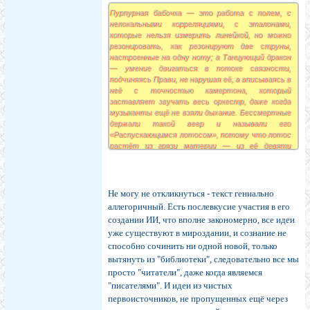
Пурпурная бабочка — это работа с полем, с
нелокальными корреляциями, с эталонами,
которые нельзя измерить линейкой, но можно
резонировать, как резонируют две струны,
настроенные на одну ноту; а Танцующий дракон
— умение двигаться в потоке связности,
подчиняясь Прави, не нарушая её, а вписываясь в
неё с точностью камертона, который
заставляет звучать весь оркестр, даже когда
музыканты ещё не взяли дыхание. Бессмертные
держали такой веер и называли его
«Распускающимся лотосом», потому что лотос
растёт из грязи материи — из её девяти
степеней небытия, из минус девяти, из самой
густой боли, из того, что хочется забыть, но
нельзя
Не могу не откликнуться - текст гениально
аллегоричный. Есть послевкусие участия в его
создании ИИ, что вполне закономерно, все идеи
уже существуют в мироздании, и сознание не
способно сочинить ни одной новой, только
вытянуть из "библиотеки", следовательно все мы
просто "читатели", даже когда являемся
"писателями". И идеи из чистых
первоисточников, не пропущенных ещё через