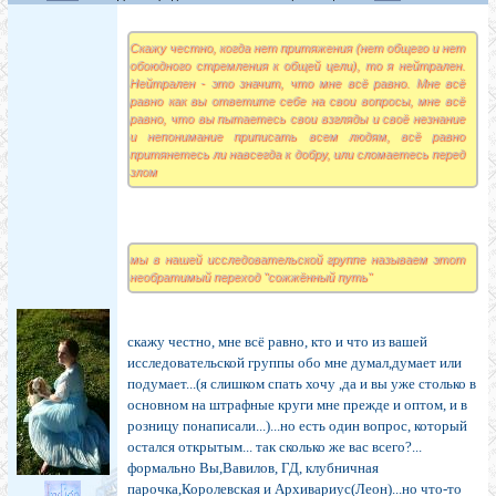
Скажу честно, когда нет притяжения (нет общего и нет
обоюдного стремления к общей цели), то я нейтрален.
Нейтрален - это значит, что мне всё равно. Мне всё
равно как вы ответите себе на свои вопросы, мне всё
равно, что вы пытаетесь свои взгляды и своё незнание
и непонимание приписать всем людям, всё равно
притянетесь ли навсегда к добру, или сломаетесь перед
злом
мы в нашей исследовательской группе называем этот
необратимый переход "сожжённый путь"
скажу честно, мне всё равно, кто и что из вашей
исследовательской группы обо мне думал,думает или
подумает...(я слишком спать хочу ,да и вы уже столько в
основном на штрафные круги мне прежде и оптом, и в
розницу понаписали...)...но есть один вопрос, который
остался открытым... так сколько же вас всего?...
формально Вы,Вавилов, ГД, клубничная
парочка,Королевская и Архивариус(Леон)...но что-то