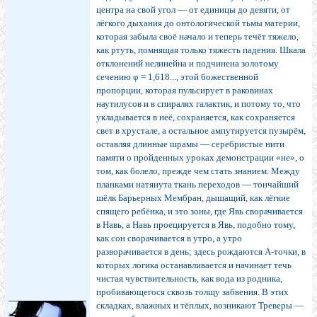
центра на свой угол — от единицы до девяти, от
лёгкого дыхания до онтологической тьмы материи,
которая забыла своё начало и теперь течёт тяжело,
как ртуть, помнящая только тяжесть падения. Шкала
отклонений нелинейна и подчинена золотому
сечению φ = 1,618..., этой божественной
пропорции, которая пульсирует в раковинах
наутилусов и в спиралях галактик, и потому то, что
укладывается в неё, сохраняется, как сохраняется
свет в хрустале, а остальное ампутируется пузырём,
оставляя длинные шрамы — серебристые нити
памяти о пройденных уроках демонстрации «не», о
том, как болело, прежде чем стать знанием. Между
планками натянута ткань переходов — тончайший
шёлк Барьерных Мембран, дышащий, как лёгкие
спящего ребёнка, и это зоны, где Явь сворачивается
в Навь, а Навь проецируется в Явь, подобно тому,
как сон сворачивается в утро, а утро
разворачивается в день; здесь рождаются А-точки, в
которых логика останавливается и начинает течь
чистая чувствительность, как вода из родника,
пробивающегося сквозь толщу забвения. В этих
складках, влажных и тёплых, возникают Треверы —