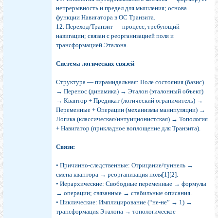
непрерывность и предел для мышления; основа
функции Навигатора в ОС Транзита.
12. Переход/Транзит — процесс, требующий
навигации; связан с реорганизацией поля и
трансформацией Эталона.
Система логических связей
Структура — пирамидальная: Поле состояния (базис)
→ Перенос (динамика) → Эталон (эталонный объект)
→ Квантор + Предикат (логический ограничитель) →
Переменные + Операции (механизмы манипуляции) →
Логика (классическая/интуиционистская) → Топология
+ Навигатор (прикладное воплощение для Транзита).
Связи:
• Причинно-следственные: Отрицание/туннель →
смена квантора → реорганизация поля[1][2].
• Иерархические: Свободные переменные → формулы
→ операции; связанные → стабильные описания.
• Циклические: Имплицирование (“не-не” → 1) →
трансформация Эталона → топологическое