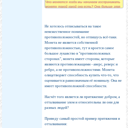
Что меняется когда мы начинаем воспринимать
монету такой какой она есть? Она больше злая
или добрая?
Не хотелось отписываться на такое
невежественное понимание
противоположностей, но отпишусь всё-таки.
Монета не является собственной
противоположностью, тут и кроется самое
большое лукавство в "противоположных
сторонах", монета имеет стороны, которые
являются противолежащими - аверс, реверс и
ребро, а не противоположностями. Монета
олицетворяет способность купить что-то, что
оценивается равнозначным её номиналу. Она не
имеет противоположной способности.
Насчёт того является ли притяжение добром, а
отталкивание злом и относительны ли они для
разных людей?
Приведу самый простой пример притяжения и
отталкивания: