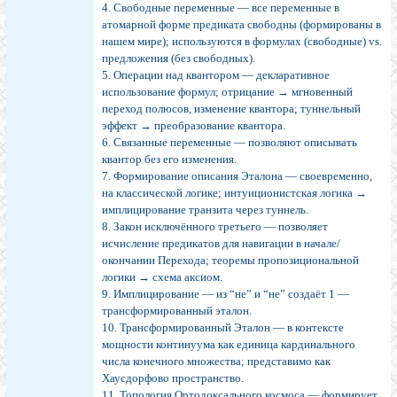
4. Свободные переменные — все переменные в
атомарной форме предиката свободны (формированы в
нашем мире); используются в формулах (свободные) vs.
предложения (без свободных).
5. Операции над квантором — декларативное
использование формул; отрицание → мгновенный
переход полюсов, изменение квантора; туннельный
эффект → преобразование квантора.
6. Связанные переменные — позволяют описывать
квантор без его изменения.
7. Формирование описания Эталона — своевременно,
на классической логике; интуиционистская логика →
имплицирование транзита через туннель.
8. Закон исключённого третьего — позволяет
исчисление предикатов для навигации в начале/
окончании Перехода; теоремы пропозициональной
логики → схема аксиом.
9. Имплицирование — из “не” и “не” создаёт 1 —
трансформированный эталон.
10. Трансформированный Эталон — в контексте
мощности континуума как единица кардинального
числа конечного множества; представимо как
Хаусдорфово пространство.
11. Топология Ортодоксального космоса — формирует