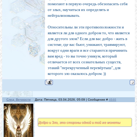
помогают в первую очередь обезопасить себя
от злых, научиться их определять и
нейтрализовывать.
Относительны ли эти противоположности и
является ли для одного добром то, что является
для другого злом? Если для вас добро - жить в
системе, где вас бьют, унижают, травмируют,
вокруг одни враги и все стараются причинить
вам вред - то вы точно уникум, который
отличается от всех сознательных существ,
этакий "перекрученный перевёртыш", для
которого зло оказалось добром. ))
След_Вечности
Дата: Пятница, 03.04.2026, 05:09 | Сообщение #
4646
Добро и Зло, это стороны одной и той же монеты