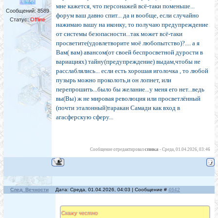
мне кажется, что персонажей всё-таки поменьше...
Сообщений:
8589
форум ваш давно спит... да и вообще, если случайно
Статус:
Offline
нажимаю вашу на иконку, то получаю предупреждение
от системы безопасности...так может всё-таки
просветите(удовлетворите моё любопытство)?.... а я
Вам( вам) авансом(от своей беспросветной дурости в
вариациях) тайну(предупреждение) выдам,чтобы не
расслаблялись... если есть хорошая иголочка , то любой
пузырь можно проколоть,и он лопнет, или
перепрошить...было бы желание...у меня его нет...ведь
вы(Вы) ж не мировая революция или просветлённый
(почти эталонный)таракан Самади как вход в
агасферскую сферу...
спика
Сообщение отредактировал
-
Среда, 01.04.2026, 03:46
След_Вечности
Дата: Среда, 01.04.2026, 04:03 | Сообщение #
4642
Скажу честно