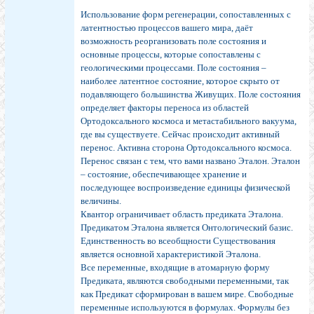
Использование форм регенерации, сопоставленных с
латентностью процессов вашего мира, даёт
возможность реорганизовать поле состояния и
основные процессы, которые сопоставлены с
геологическими процессами. Поле состояния –
наиболее латентное состояние, которое скрыто от
подавляющего большинства Живущих. Поле состояния
определяет факторы переноса из областей
Ортодоксального космоса и метастабильного вакуума,
где вы существуете. Сейчас происходит активный
перенос. Активна сторона Ортодоксального космоса.
Перенос связан с тем, что вами названо Эталон. Эталон
– состояние, обеспечивающее хранение и
последующее воспроизведение единицы физической
величины.
Квантор ограничивает область предиката Эталона.
Предикатом Эталона является Онтологический базис.
Единственность во всеобщности Существования
является основной характеристикой Эталона.
Все переменные, входящие в атомарную форму
Предиката, являются свободными переменными, так
как Предикат сформирован в вашем мире. Свободные
переменные используются в формулах. Формулы без