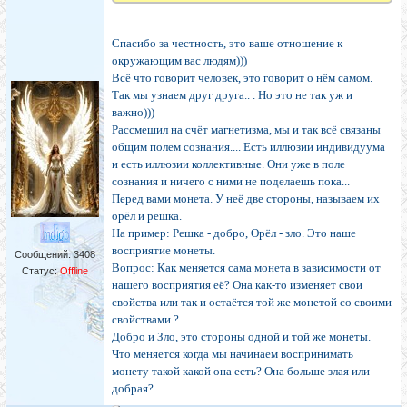
Спасибо за честность, это ваше отношение к
окружающим вас людям)))
Всё что говорит человек, это говорит о нём самом.
Так мы узнаем друг друга.. . Но это не так уж и
важно)))
Рассмешил на счёт магнетизма, мы и так всё связаны
общим полем сознания.... Есть иллюзии индивидуума
и есть иллюзии коллективные. Они уже в поле
сознания и ничего с ними не поделаешь пока...
Перед вами монета. У неё две стороны, называем их
орёл и решка.
На пример: Решка - добро, Орёл - зло. Это наше
восприятие монеты.
Сообщений:
3408
Вопрос: Как меняется сама монета в зависимости от
Статус:
Offline
нашего восприятия её? Она как-то изменяет свои
свойства или так и остаётся той же монетой со своими
свойствами ?
Добро и Зло, это стороны одной и той же монеты.
Что меняется когда мы начинаем воспринимать
монету такой какой она есть? Она больше злая или
добрая?