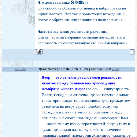
Что делает музыка 🎤🎼🎹🎶?
Она способна сближать сознания и вибрировать на
одной частоте. Вот так и происходит вхождение в
поток и обретение информации из поля сознания.
Частоты звучания реальности различны.
Смена частоты вибрации сознания помещает его в
реальность соответствующую его личной вибрации.
skhlstv
Дата: Четверг, 02.04.2026, 10:55 | Сообщение #
4644
Веер — это сечение расслоённой реальности,
зажатое между пальцев как трепещущая
мембрана живого мира:
его ось — сингулярность
Прави, неподвижная точка, где все потенциальные
траектории сходятся в эталонном нуле, прежде чем
разойтись по вееру судеб подобно тому, как
расходятся круги от камня, брошенного в воду
вечности, и в сложенном виде он изоморфен Нави
— компактному пучку вероятностей, свёрнутому в
кулак, где каждая планка-луч, жёсткое сечение
индивидуальной траектории Живущего, удалена от