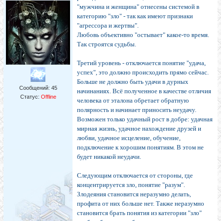
"мужчина и женщина" отнесены системой в
категорию "зло" - так как имеют признаки
"агрессора и жертвы".
Любовь объективно "остывает" какое-то время.
Так строятся судьбы.
Третий уровень - отключается понятие "удача,
успех", это должно происходить прямо сейчас.
Больше не должно быть удачи в дурных
Сообщений:
45
начинаниях. Всё полученное в качестве отличия
Статус:
Offline
человека от эталона обретает обратную
полярность и начинает приносить неудачу.
Возможен только удачный рост в добре: удачная
мирная жизнь, удачное нахождение друзей и
любви, удачное исцеление, обучение,
подключение к хорошим понятиям. В этом не
будет никакой неудачи.
Следующим отключается от стороны, где
концентрируется зло, понятие "разум".
Злодеяния становится неразумно делать,
профита от них больше нет. Также неразумно
становится брать понятия из категории "зло"