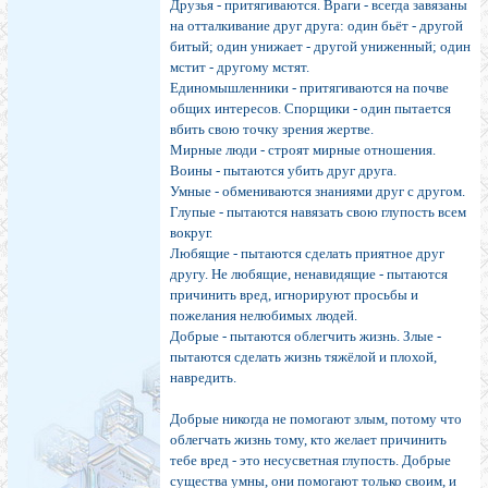
Друзья - притягиваются. Враги - всегда завязаны
на отталкивание друг друга: один бьёт - другой
битый; один унижает - другой униженный; один
мстит - другому мстят.
Единомышленники - притягиваются на почве
общих интересов. Спорщики - один пытается
вбить свою точку зрения жертве.
Мирные люди - строят мирные отношения.
Воины - пытаются убить друг друга.
Умные - обмениваются знаниями друг с другом.
Глупые - пытаются навязать свою глупость всем
вокруг.
Любящие - пытаются сделать приятное друг
другу. Не любящие, ненавидящие - пытаются
причинить вред, игнорируют просьбы и
пожелания нелюбимых людей.
Добрые - пытаются облегчить жизнь. Злые -
пытаются сделать жизнь тяжёлой и плохой,
навредить.
Добрые никогда не помогают злым, потому что
облегчать жизнь тому, кто желает причинить
тебе вред - это несусветная глупость. Добрые
существа умны, они помогают только своим, и