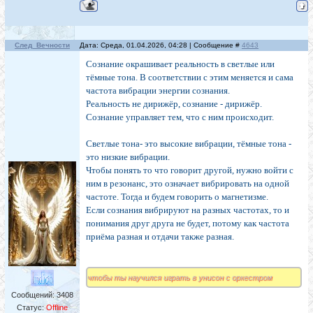
След_Вечности
Дата: Среда, 01.04.2026, 04:28 | Сообщение #
4643
Сознание окрашивает реальность в светлые или
тёмные тона. В соответствии с этим меняется и сама
частота вибрации энергии сознания.
Реальность не дирижёр, сознание - дирижёр.
Сознание управляет тем, что с ним происходит.
Светлые тона- это высокие вибрации, тёмные тона -
это низкие вибрации.
Чтобы понять то что говорит другой, нужно войти с
ним в резонанс, это означает вибрировать на одной
частоте. Тогда и будем говорить о магнетизме.
Если сознания вибрируют на разных частотах, то и
понимания друг друга не будет, потому как частота
приёма разная и отдачи также разная.
чтобы ты научился играть в унисон с оркестром
Сообщений:
3408
Статус:
Offline