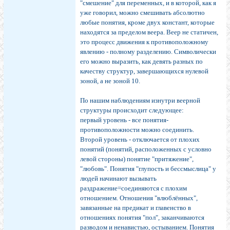
"смешение" для переменных, и в которой, как я
уже говорил, можно смешивать абсолютно
любые понятия, кроме двух констант, которые
находятся за пределом веера. Веер не статичен,
это процесс движения к противоположному
явлению - полному разделению. Символически
его можно выразить, как девять разных по
качеству структур, завершающихся нулевой
зоной, а не зоной 10.
По нашим наблюдениям изнутри веерной
структуры происходит следующее:
первый уровень - все понятия-
противоположности можно соединить.
Второй уровень - отключается от плохих
понятий (понятий, расположенных с условно
левой стороны) понятие "притяжение",
"любовь". Понятия "глупость и бессмыслица" у
людей начинают вызывать
раздражение=соединяются с плохим
отношением. Отношения "влюблённых",
завязанные на предикат и главенство в
отношениях понятия "пол", заканчиваются
разводом и ненавистью, остыванием. Понятия