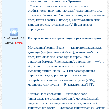
пространство → навигация в Транзите.
• Условные: Классическая логика сохраняет
стабильность; интуиционистская/исключённое третье
→ транзит/навигация. Система логична, как исчисление
предикатов в логике (Гильберт) или гомотопическая
типовая теория, где кванторы (∀, ∃) управляют
переходами.
Интерполяция и экстраполяция с реальным миром
Сообщений:
182
Статус:
Offline
Математика/логика: Эталон — как платоновская идея
единицы (арифметический базис); квантор — ∀/∃ в
предикатной логике; свободные переменные —
открытая формула (λ-исчисление); отрицание — ¬¬A →
A (двойное отрицание в интуиционизме);
имплицирование “не-не” → 1 как закон двойного
отрицания; Хаусдорфово пространство —
сепарабельная топология для континуума (2^ℵ₀);
мощность континуума — |ℝ| как кардинал[1][4].
Физика: Поле состояния — квантовое поле
(гиперсложные степени свободы); метастабильный
вакуум — ложный вакуум (космология, инфляция);
туннельный эффект — квантовая туннелизация (Гамов);