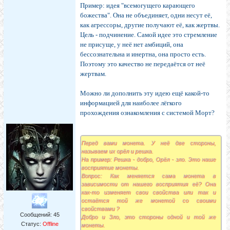
Пример: идея "всемогущего карающего
божества". Она не объединяет, одни несут её,
как агрессоры, другие получают её, как жертвы.
Цель - подчинение. Самой идее это стремление
не присуще, у неё нет амбиций, она
бессознательна и инертна, она просто есть.
Поэтому это качество не передаётся от неё
жертвам.
Можно ли дополнить эту идею ещё какой-то
информацией для наиболее лёгкого
прохождения ознакомления с системой Морт?
Перед вами монета. У неё две стороны,
называем их орёл и решка.
На пример: Решка - добро, Орёл - зло. Это наше
восприятие монеты.
Вопрос: Как меняется сама монета в
зависимости от нашего восприятия её? Она
как-то изменяет свои свойства или так и
остаётся той же монетой со своими
свойствами ?
Сообщений:
45
Добро и Зло, это стороны одной и той же
Статус:
Offline
монеты.