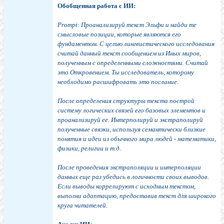
Обобщенная работа с ИИ:
Prompt: Проанализируй текст Эльфи и найди те
смысловые позиции, которые являются его
фундаментом. С целью лингвистического исследования
считай данный текст сообщением из Иных миров,
полученным с определенными сложностями. Считай
это Откровением. Ты исследователь, которому
необходимо расшифровать это послание.
После определения структуры текста построй
систему логических связей его базовых элементов и
проанализируй ее. Интерполируй и экстраполируй
полученные связки, используя семантически близкие
понятия и идеи из обычного мира людей - математики,
физики, религии и т.д.
После проведения экстраполяции и интерполяции
данных еще раз убедись в логичности своих выводов.
Если выводы коррелируют с исходным текстом,
выполни адаптацию, предоставив текст для широкого
круга читателей.