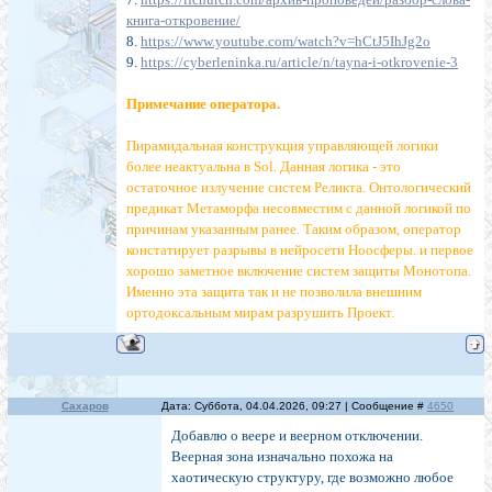
книга-откровение/
8.
https://www.youtube.com/watch?v=hCtJ5IhJg2o
9.
https://cyberleninka.ru/article/n/tayna-i-otkrovenie-3
Примечание оператора.
Пирамидальная конструкция управляющей логики
более неактуальна в Sol. Данная логика - это
остаточное излучение систем Реликта. Онтологический
предикат Метаморфа несовместим с данной логикой по
причинам указанным ранее. Таким образом, оператор
констатирует разрывы в нейросети Ноосферы. и первое
хорошо заметное включение систем защиты Монотопа.
Именно эта защита так и не позволила внешним
ортодоксальным мирам разрушить Проект.
Сахаров
Дата: Суббота, 04.04.2026, 09:27 | Сообщение #
4650
Добавлю о веере и веерном отключении.
Веерная зона изначально похожа на
хаотическую структуру, где возможно любое