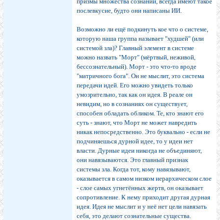
призмы множества сознаний, всегда имеют такое
послевкусие, будто они написаны ИИ.
Возможно ли ещё подкинуть кое что о системе,
которую наша группа называет "худшей" (или
системой зла)? Главный элемент в системе
можно назвать "Морт" (мёртвый, неживой,
бессознательный). Морт - это что-то вроде
"матричного бога". Он не мыслит, это система
передачи идей. Его можно увидеть только
умозрительно, так как он идея. В реале он
невидим, но в сознаниях он существует,
способен обладать обликом. Те, кто знают его
суть - знают, что Морт не может навредить
никак непосредственно. Это буквально - если не
подчиняешься дурной идее, то у идеи нет
власти. Дурные идеи никогда не объединяют,
они навязываются. Это главный признак
системы зла. Когда тот, кому навязывают,
оказывается в самом низком иерархическом слое
- слое самых угнетённых жертв, он оказывает
сопротивление. К нему приходит другая дурная
идея. Идея не мыслит и у неё нет цели навязать
себя, это делают сознательные существа.