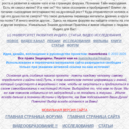
роста и развития в нашем чате и на страницах форума. Познание Тайн мироздания.
Есть ли смысл жизни? И в чем он? Что такое осознание и пробуждение? Влияет ли
питание сыроедение вегетарианство на духовный рост? Куда отправляется человек и
где его душа после смерти? Что такое дольмены пирамиды мегалиты древних и круги
на полях? И много многое другое... Здесь на нашем форуме вы найдете ответы на эти
и другие вопросы. Уникальные Знания духовная Практика и живое общение с людьми
Индиго для Вас!
(с) УНИВЕРСИТЕТ РАЗВИТИЯ ИНДИГО. СТАТЬИ, ВИДЕО ИССЛЕДОВАНИЯ.
НОВОЕ
ВИДЕО КАНАЛ
ЛЕКЦИИ
ИССЛЕДОВАНИЯ
ФИЛЬМЫ
КНИГИ
СТАТЬИ
ФОРУМ
Идея, дизайн, воплощение и руководство проектом:
masterkosta
© 2010-2026
Все права Защищены. Пишите нам на
masterkosta@mail.ru
Использование и перепечатка материалов сайта разрешается свободно -
только при указании активной ссылки на наш источник!
Основная цель создания нашего проекта - помочь каждому человеку самому
определится и найти свой Путь, в том гигантском потоке информации и знаний,
который существует в мироздании с тем, чтобы не запутаться и приблизиться в
своем самообразовании к настоящей Истине. Выбирайте то, что вам по душе. Мы
же вам поможем избавиться от заблуждений и не попадать в ловушки... Идите
всегда дальше в познании Истины и Мудрости, как Вам подсказывает Ваша Душа!
Помните! Выбор всегда остается за Вами!
МОБИЛЬНАЯ ВЕРСИЯ САЙТА
ГЛАВНАЯ СТРАНИЦА ФОРУМА
ГЛАВНАЯ СТРАНИЦА САЙТА
ВИДЕООБРАЗОВАНИЕ !!
ИССЛЕДОВАНИЯ
СТАТЬИ