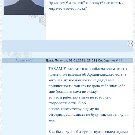
Архангел V, а ты кто? как зовут? или опять я
когда-то что-то писал?
Архангел V
Дата: Пятница, 01.01.2021, 23:52 | Сообщение #
93
TARAMIF писала: твоя проблема в том что ты
понятия не имеешь об Архангелах..кто есть, а
кого нет..их возможности не дадут мне
принцесности..так как не дано тебе знать обо
мне больше..и сама не скажу..
то что я работаю в маке не говорит о
второсортности. А об
опыте..соответствующему на
сегодня..расписывать не буду..так как ты глуп..и
зол..
Был бы я глуп, я бы тут регнулся, сидел годами