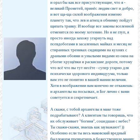
и орал бы как все присутствующие, что я -
великий Прометей, принёс людям свет и добро,
и вот ща-ща силой воображения изменю
планету так, что лев и агнец в обнимку пойдут
щипать травку. И вообще все законы вселенной
отменятся по моему хотению. Но я не глуп, я
просто иногда захожу угарнуть над
псевдобогами в засаленных майках и месяц не
стиранных трениках сидящими на кухнях с
драными обоями и унылыми видами из окна на
убогие хрущёвки и раскисшие дороги, потому
что всё что вы тут несёте - супер угарно для
психически здорового индивидуума, только
вам это не понятно в вашей мании величия.
Хотя в воображении вам конечно не откажешь:
и архангелы на посылках, и Бог лично с вами
советуется и секретничает.
А скажи, с тобой архангелы в маке тоже
подрабатывают? А клиентам ты говоришь, что
их обслуживает "богиня", сошедшая с небес?
Ты скажи-скажи, знаешь как зауважают! ))
Особенно если ты весь маковский вредный
быдлокорм превратишь в божественную манну.