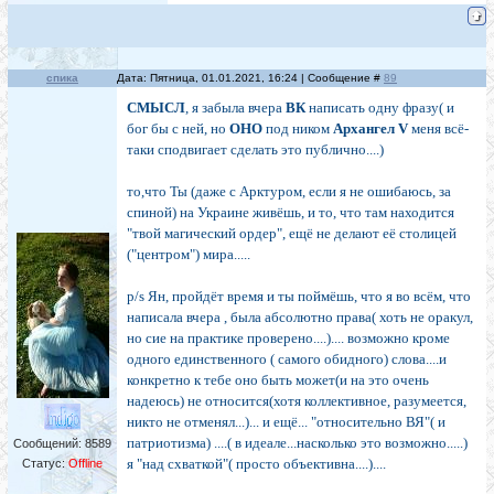
спика
Дата: Пятница, 01.01.2021, 16:24 | Сообщение #
89
СМЫСЛ
, я забыла вчера
ВК
написать одну фразу( и
бог бы с ней, но
ОНО
под ником
Архангел V
меня всё-
таки сподвигает сделать это публично....)
то,что Ты (даже с Арктуром, если я не ошибаюсь, за
спиной) на Украине живёшь, и то, что там находится
"твой магический ордер", ещё не делают её столицей
("центром") мира.....
p/s Ян, пройдёт время и ты поймёшь, что я во всём, что
написала вчера , была абсолютно права( хоть не оракул,
но сие на практике проверено....).... возможно кроме
одного единственного ( самого обидного) слова....и
конкретно к тебе оно быть может(и на это очень
надеюсь) не относится(хотя коллективное, разумеется,
никто не отменял...)... и ещё... "относительно ВЯ"( и
патриотизма) ....( в идеале...насколько это возможно.....)
Сообщений:
8589
я "над схваткой"( просто объективна....)....
Статус:
Offline