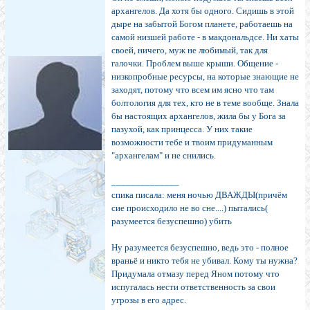
архангелов. Да хотя бы одного. Сидишь в этой
дыре на забытой Богом планете, работаешь на
самой низшей работе - в макдональдсе. Ни хаты
своей, ничего, муж не любимый, так для
галочки. Проблем выше крыши. Общение -
низкопробные ресурсы, на которые знающие не
заходят, потому что всем им ясно что там
болтология для тех, кто не в теме вообще. Знала
бы настоящих архангелов, жила бы у Бога за
пазухой, как принцесса. У них такие
возможности тебе и твоим придуманным
"архангелам" и не снились.
______________
спика писала: меня ночью ДВАЖДЫ(причём
сие происходило не во сне....) пытались(
разумеется безуспешно) убить
Ну разумеется безуспешно, ведь это - полное
враньё и никто тебя не убивал. Кому ты нужна?
Придумала отмазу перед Яном потому что
испугалась нести ответственность за свои
угрозы в его адрес.