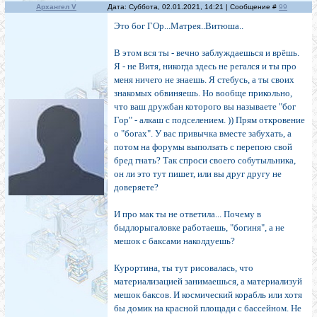
Архангел V
Дата: Суббота, 02.01.2021, 14:21 | Сообщение #
99
Это бог ГОр...Матрея..Витюша..
В этом вся ты - вечно заблуждаешься и врёшь.
Я - не Витя, никогда здесь не регался и ты про
меня ничего не знаешь. Я стебусь, а ты своих
знакомых обвиняешь. Но вообще прикольно,
что ваш дружбан которого вы называете "бог
Гор" - алкаш с подселением. )) Прям откровение
о "богах". У вас привычка вместе забухать, а
потом на форумы выползать с перепою свой
бред гнать? Так спроси своего собутыльника,
он ли это тут пишет, или вы друг другу не
доверяете?
И про мак ты не ответила... Почему в
быдлорыгаловке работаешь, "богиня", а не
мешок с баксами наколдуешь?
Курортина, ты тут рисовалась, что
материализацией занимаешься, а материализуй
мешок баксов. И космический корабль или хотя
бы домик на красной площади с бассейном. Не