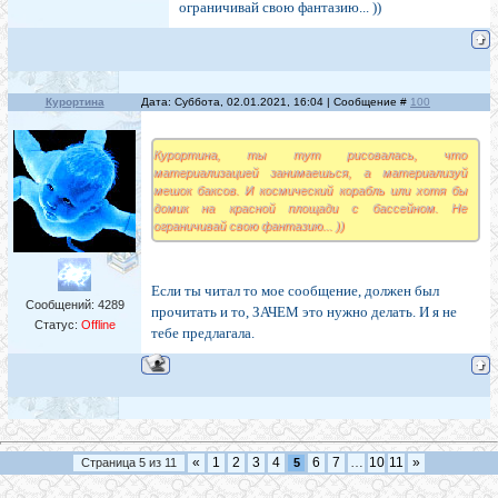
ограничивай свою фантазию... ))
Курортина
Дата: Суббота, 02.01.2021, 16:04 | Сообщение #
100
Курортина, ты тут рисовалась, что
материализацией занимаешься, а материализуй
мешок баксов. И космический корабль или хотя бы
домик на красной площади с бассейном. Не
ограничивай свою фантазию... ))
Если ты читал то мое сообщение, должен был
Сообщений:
4289
прочитать и то, ЗАЧЕМ это нужно делать. И я не
Статус:
Offline
тебе предлагала.
«
1
2
3
4
6
7
…
10
11
»
Страница
5
из
11
5