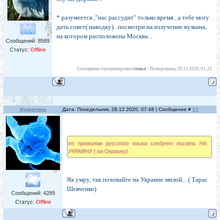
* разумеется ,"нас рассудит" только время...а тебе могу
дать совет( наводку)...посмотри на излучение вулкана,
на котором расположена Москва...
Сообщений:
8589
Статус:
Offline
спика
Сообщение отредактировал
-
Понедельник, 28.12.2020, 01:21
Курортина
Дата: Понедельник, 28.12.2020, 07:48 | Сообщение #
83
по правилам русского языка следует писать НА
УКРАИНУ ( на Окраину)
Як умру, так поховайте на Украине милой... ( Тарас
Шевченко)
Сообщений:
4289
Статус:
Offline