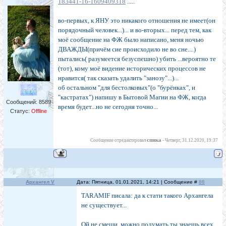
183441-16-1609409318
.....
во-первых, к ЯНУ это никакого отношения не имеет(он
порядочный человек...)... и во-вторых... перед тем, как
моё сообщение на ФЖ было написано, меня ночью
ДВАЖДЫ(причём сие происходило не во сне....)
пытались( разумеется безуспешно) убить ...вероятно те
(тот), кому моё видение исторических процессов не
нравится( так сказать удалить "занозу"...)...
об остальном "для бестолковых"(о "бурёнках", и
"кастратах") напишу в Бытовой Магии на ФЖ, когда
Сообщений:
8589
время будет...но не сегодня точно...
Статус:
Offline
спика
Сообщение отредактировал
-
Четверг, 31.12.2020, 19:37
Архангел V
Дата: Пятница, 01.01.2021, 14:21 | Сообщение #
88
TARAMIF писала: да к стати такого Архангела
не существует...
Ой не смеши, можно подумать ты знаешь всех