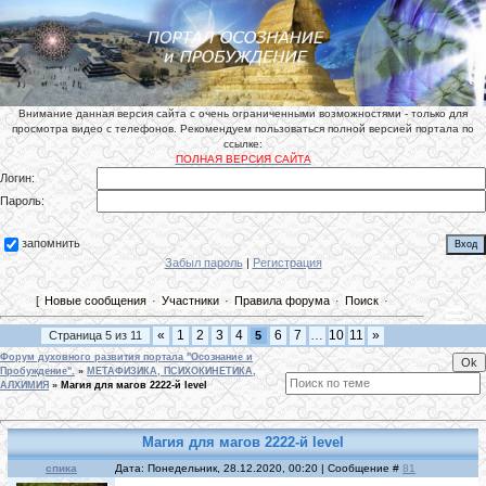
Внимание данная версия сайта с очень ограниченными возможностями - только для
просмотра видео с телефонов. Рекомендуем пользоваться полной версией портала по
ссылке:
ПОЛНАЯ ВЕРСИЯ САЙТА
Логин:
Пароль:
запомнить
Забыл пароль
|
Регистрация
[
Новые сообщения
·
Участники
·
Правила форума
·
Поиск
·
«
1
2
3
4
6
7
…
10
11
»
Страница
5
из
11
5
Форум духовного развития портала "Осознание и
Пробуждение".
»
МЕТАФИЗИКА, ПСИХОКИНЕТИКА,
АЛХИМИЯ
»
Магия для магов 2222-й level
Магия для магов 2222-й level
спика
Дата: Понедельник, 28.12.2020, 00:20 | Сообщение #
81