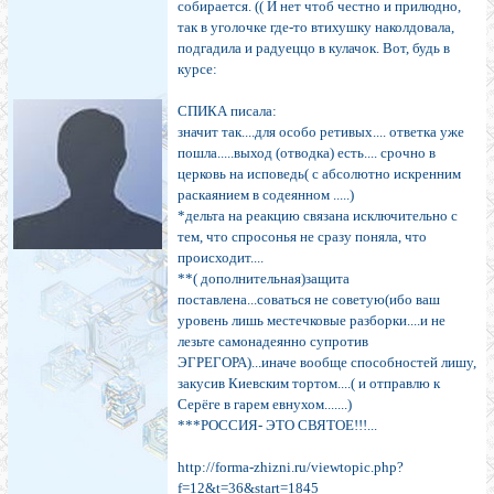
собирается. (( И нет чтоб честно и прилюдно,
так в уголочке где-то втихушку наколдовала,
подгадила и радуеццо в кулачок. Вот, будь в
курсе:
СПИКА писала:
значит так....для особо ретивых.... ответка уже
пошла.....выход (отводка) есть.... срочно в
церковь на исповедь( с абсолютно искренним
раскаянием в содеянном .....)
*дельта на реакцию связана исключительно с
тем, что спросонья не сразу поняла, что
происходит....
**( дополнительная)защита
поставлена...соваться не советую(ибо ваш
уровень лишь местечковые разборки....и не
лезьте самонадеянно супротив
ЭГРЕГОРА)...иначе вообще способностей лишу,
закусив Киевским тортом....( и отправлю к
Серёге в гарем евнухом.......)
***РОССИЯ- ЭТО СВЯТОЕ!!!...
http://forma-zhizni.ru/viewtopic.php?
f=12&t=36&start=1845