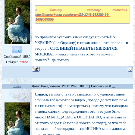
в Украину - столицу планеты
http://masterkosta.com/forum/23-1246-183302-16-
1609099909
по правилам русского языка следует писать НА
УКРАИНУ ( на Окраину) и никак иначе... это первое... и
второе...
СТОЛИЦЕЙ ПЛАНЕТЫ ЯВЛЯЕТСЯ
МОСКВА...
и
никто
изменить этого не может...
Сообщений:
8589
почему?...да потому...
Статус:
Offline
спика
Дата: Понедельник, 28.12.2020, 00:35 | Сообщение #
82
Смысл
, ты мне очень нравишься я и с удовольствием
слушала тебя(смотрела видео , правда до тех пор пока
ты ни начал в эфире материться), потому что находила
в твоих словах подтверждение того, что уже было
мною НАБЛЮДАЕМО и ОСОЗНАННО, и испытывала
от этого радость(а порой просто восторг), за что тебе
несказанно благодарна.......но ИСТИНА мне в данном
случае дороже...