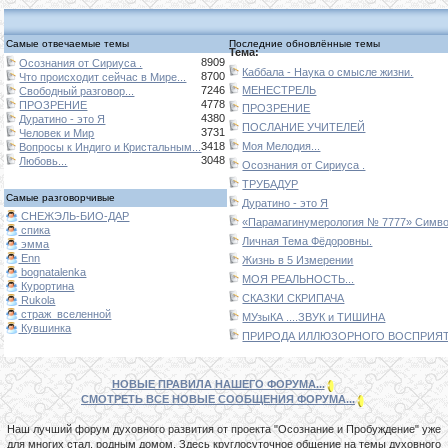
Самые отвечаемые темы
Последние обновлённые темы
Тема:
8909
Осознания от Сириуса .
Каббала - Наука о смысле жизни.
8700
Что происходит сейчас в Мире...
7246
МЕНЕСТРЕЛЬ
Свободный разговор...
4778
ПРОЗРЕНИЕ
ПРОЗРЕНИЕ
4380
Дуратино - это Я
ПОСЛАНИЕ УЧИТЕЛЕЙ
3731
Человек и Мир
3418
Моя Мелодия...
Вопросы к Индиго и Кристальным...
3048
Любовь...
Осознания от Сириуса .
ТРУБАДУР
Самые разговорчивые
Дуратино - это Я
СНЕЖЭЛЬ-БИО-ДАР
«Парамагинумерология № 7777» Символ
спика
Личная Тема Фёдоровны.
эмма
Enn
Жизнь в 5 Измерении
bognatalenka
МОЯ РЕАЛЬНОСТЬ...
Курортина
СКАЗКИ СКРИПАЧА
Rukola
страж_вселенной
МУзыКА ....ЗВУК и ТИШИНА
Кувшинка
ПРИРОДА ИЛЛЮЗОРНОГО ВОСПРИЯТИ
НОВЫЕ ПРАВИЛА НАШЕГО ФОРУМА...
СМОТРЕТЬ ВСЕ НОВЫЕ СООБЩЕНИЯ ФОРУМА...
Наш лучший форум духовного развития от проекта "Осознание и Пробуждение" уже
для многих стал, родным домом. Здесь круглосуточное общение на темы духовного