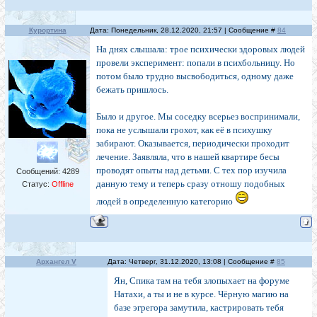
Курортина
Дата: Понедельник, 28.12.2020, 21:57 | Сообщение #
84
На днях слышала: трое психически здоровых людей
провели эксперимент: попали в психбольницу. Но
потом было трудно высвободиться, одному даже
бежать пришлось.
Было и другое. Мы соседку всерьез воспринимали,
пока не услышали грохот, как её в психушку
забирают. Оказывается, периодически проходит
лечение. Заявляла, что в нашей квартире бесы
проводят опыты над детьми. С тех пор изучила
Сообщений:
4289
данную тему и теперь сразу отношу подобных
Статус:
Offline
людей в определенную категорию
Архангел V
Дата: Четверг, 31.12.2020, 13:08 | Сообщение #
85
Ян, Спика там на тебя злопыхает на форуме
Натахи, а ты и не в курсе. Чёрную магию на
базе эгрегора замутила, кастрировать тебя