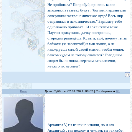
Не пробовала? Попробуй, прикинь какие
заголовки в газетах будут: "богиня и архангелы
совершили гастрономическое чудо! Весь мир
отправился в паломничество." Зарплату тебе
однозначно прибавят... И архангелам тоже.
Плутон прикупишь, дачку построишь,
огородик разведёшь. Кстати, ещё, почему ты за
бабками (за зарплатой) в мак пошла, а не
наколдуешь силой своей мысли, чтобы мешок
баксов чудом на голову свалился? Голодным
людям бы помогла, жертвам катаклизмов,
неужто их не жаль?
Bars
Дата: Суббота, 02.01.2021, 00:02 | Сообщение #
94
Архангел V, ты конечно извини, но и как
Архангел5 , так походу и человек ты так себе.