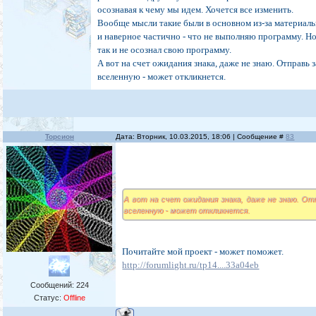
осознавая к чему мы идем. Хочется все изменить.
Вообще мысли такие были в основном из-за материал
и наверное частично - что не выполняю программу. Но
так и не осознал свою программу.
А вот на счет ожидания знака, даже не знаю. Отправь 
вселенную - может откликнется.
Торсион
Дата: Вторник, 10.03.2015, 18:06 | Сообщение #
83
А вот на счет ожидания знака, даже не знаю. От
вселенную - может откликнется.
Почитайте мой проект - может поможет.
http://forumlight.ru/tp14....33a04eb
Сообщений:
224
Статус:
Offline