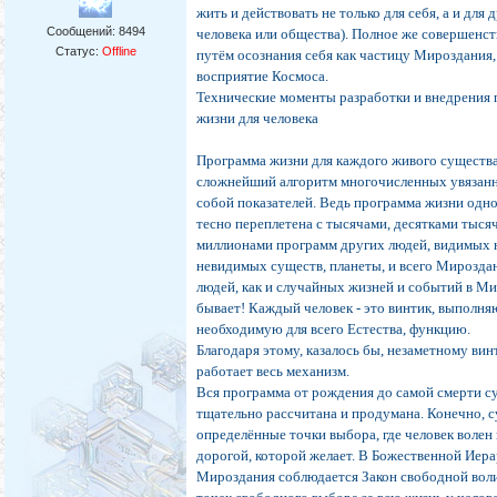
жить и действовать не только для себя, а и для 
Сообщений:
8494
человека или общества). Полное же совершенст
Статус:
Offline
путём осознания себя как частицу Мироздания
восприятие Космоса.
Технические моменты разработки и внедрения
жизни для человека
Программа жизни для каждого живого существа
сложнейший алгоритм многочисленных увязан
собой показателей. Ведь программа жизни одно
тесно переплетена с тысячами, десятками тысяч,
миллионами программ других людей, видимых 
невидимых существ, планеты, и всего Мирозда
людей, как и случайных жизней и событий в М
бывает! Каждый человек - это винтик, выполн
необходимую для всего Естества, функцию.
Благодаря этому, казалось бы, незаметному вин
работает весь механизм.
Вся программа от рождения до самой смерти с
тщательно рассчитана и продумана. Конечно, 
определённые точки выбора, где человек волен
дорогой, которой желает. В Божественной Иер
Мироздания соблюдается Закон свободной воли