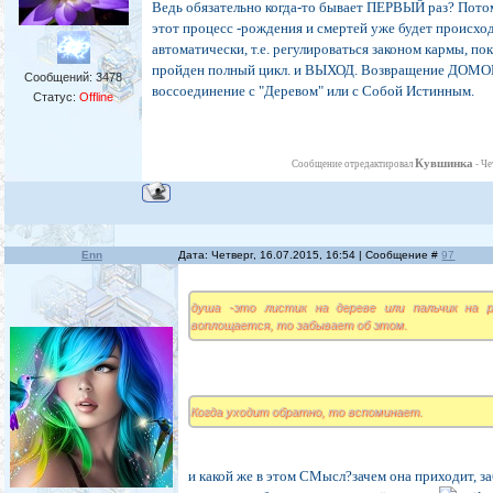
Ведь обязательно когда-то бывает ПЕРВЫЙ раз? Пото
этот процесс -рождения и смертей уже будет происхо
автоматически, т.е. регулироваться законом кармы, пок
пройден полный цикл. и ВЫХОД. Возвращение ДОМОЙ,
Сообщений:
3478
воссоединение с "Деревом" или с Собой Истинным.
Статус:
Offline
Кувшинка
Сообщение отредактировал
-
Че
Enn
Дата: Четверг, 16.07.2015, 16:54 | Сообщение #
97
душа -это листик на дереве или пальчик на р
воплощается, то забывает об этом.
Когда уходит обратно, то вспоминает.
и какой же в этом СМысл?зачем она приходит, заб