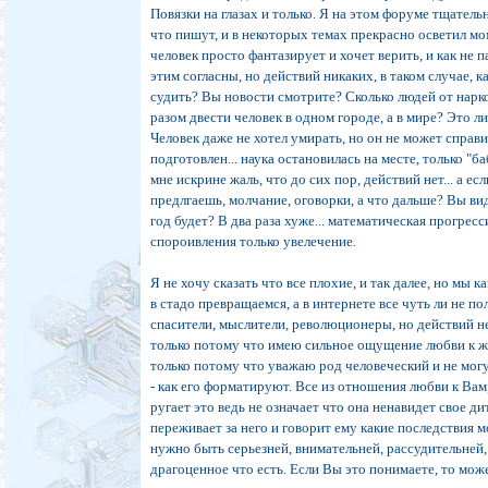
Повязки на глазах и только. Я на этом форуме тщатель
что пишут, и в некоторых темах прекрасно осветил мо
человек просто фантазирует и хочет верить, и как не п
этим согласны, но действий никаких, в таком случае, 
судить? Вы новости смотрите? Сколько людей от нарк
разом двести человек в одном городе, а в мире? Это ли
Человек даже не хотел умирать, но он не может справи
подготовлен... наука остановилась на месте, только "ба
мне искрине жаль, что до сих пор, действий нет... а ес
предлгаешь, молчание, оговорки, а что дальше? Вы ви
год будет? В два раза хуже... математическая прогресси
спороивления только увелечение.
Я не хочу сказать что все плохие, и так далее, но мы 
в стадо превращаемся, а в интернете все чуть ли не по
спасители, мыслители, революционеры, но действий н
только потому что имею сильное ощущение любви к жи
только потому что уважаю род человеческий и не могу
- как его форматируют. Все из отношения любви к Вам
ругает это ведь не означает что она ненавидет свое ди
переживает за него и говорит ему какие последствия м
нужно быть серьезней, внимательней, рассудительней,
драгоценное что есть. Если Вы это понимаете, то мож