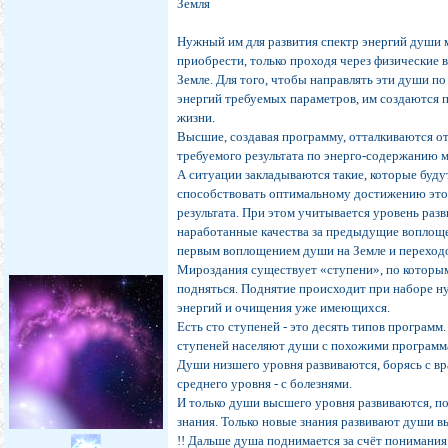
Земля
Нужный им для развития спектр энергий души 
приобрести, только проходя через физические 
Земле. Для того, чтобы направлять эти души п
энергий требуемых параметров, им создаются
жизни.
Высшие, создавая программу, отталкиваются о
требуемого результата по энерго-содержанию 
А ситуации закладываются такие, которые буду
способствовать оптимальному достижению это
результата. При этом учитывается уровень раз
наработанные качества за предыдущие воплощ
первым воплощением души на Земле и переход
Мироздания существует «ступени», по которы
подняться. Поднятие происходит при наборе 
энергий и очищения уже имеющихся.
Есть сто ступеней - это десять типов программ
ступеней населяют души с похожими программ
Души низшего уровня развиваются, борясь с вр
среднего уровня - с болезнями.
И только души высшего уровня развиваются, п
знания. Только новые знания развивают души в
!! Дальше душа поднимается за счёт понимания 