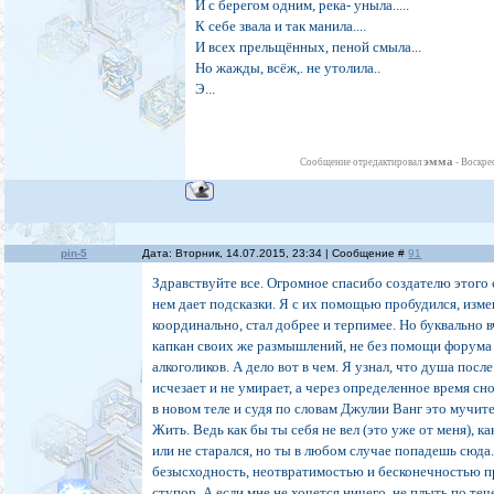
И с берегом одним, река- уныла.....
К себе звала и так манила....
И всех прельщённых, пеной смыла...
Но жажды, всёж,. не утолила..
Э...
эмма
Сообщение отредактировал
-
Воскрес
pin-5
Дата: Вторник, 14.07.2015, 23:34 | Сообщение #
91
Здравствуйте все. Огромное спасибо создателю этого с
нем дает подсказки. Я с их помощью пробудился, изм
координально, стал добрее и терпимее. Но буквально в
капкан своих же размышлений, не без помощи форум
алкоголиков. А дело вот в чем. Я узнал, что душа посл
исчезает и не умирает, а через определенное время с
в новом теле и судя по словам Джулии Ванг это мучит
Жить. Ведь как бы ты себя не вел (это уже от меня), ка
или не старался, но ты в любом случае попадешь сюда
безысходность, неотвратимостью и бесконечностью пр
ступор. А если мне не хочется ничего, не плыть по теч