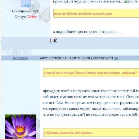
приходи...и будешь помнить всё время...
Сообщений:
7531
пока не будет пройден полный цикл.
Статус:
Offline
а подробнее?про цикл оч интересно....
Кувшинка
Дата: Четверг, 16.07.2015, 20:26 | Сообщение #
98
и какой же в этом СМысл?зачем она приходит, забывая?
приходит, чтобы получить опыт творения в плотной м
забывает, именно потому что материя плотная. Остает
связи с Там. Но со временем (в процессе погружения 
материю) этот канал может оказаться сильно заблокир
что почти (или совсем?) не слышится голос своего ВЯ.
и будешь помнить всё время...