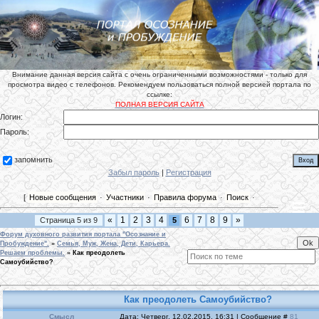
Внимание данная версия сайта с очень ограниченными возможностями - только для
просмотра видео с телефонов. Рекомендуем пользоваться полной версией портала по
ссылке:
ПОЛНАЯ ВЕРСИЯ САЙТА
Логин:
Пароль:
запомнить
Забыл пароль
|
Регистрация
[
Новые сообщения
·
Участники
·
Правила форума
·
Поиск
·
«
1
2
3
4
6
7
8
9
»
Страница
5
из
9
5
Форум духовного развития портала "Осознание и
Пробуждение".
»
Семья, Муж, Жена, Дети, Карьера.
Решаем проблемы.
»
Как преодолеть
Самоубийство?
Как преодолеть Самоубийство?
Смысл
Дата: Четверг, 12.02.2015, 16:31 | Сообщение #
81