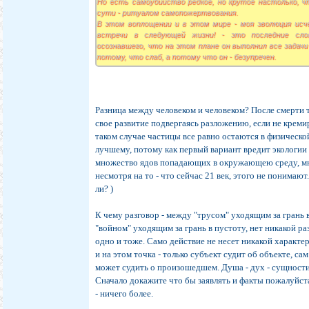
Но есть самоубийство редкое, но крутое настолько, ч
есть. поэтому тебе хочет отсюда свалить. и суици
сути - ритуалом самопожертвования.
безысходности вскрыть то что так умело всеми в здес
В этом воплощении и в этом мире - моя эволюция исче
встречи в следующей жизни! - это последние сло
осознавшего, что на этом плане он выполнил все задачи
потому, что слаб, а потому что он - безупречен.
Разница между человеком и человеком? После смерти 
свое развитие подвергаясь разложению, если не кремир
таком случае частицы все равно остаются в физической
лучшему, потому как первый вариант вредит экологии
множество ядов попадающих в окружающею среду, мн
несмотря на то - что сейчас 21 век, этого не понимают. 
ли? )
К чему разговор - между "трусом" уходящим за грань в
"войном" уходящим за грань в пустоту, нет никакой р
одно и тоже. Само действие не несет никакой характер
и на этом точка - только субъект судит об объекте, са
может судить о произошедшем. Душа - дух - сущности
Сначало докажите что бы заявлять и факты пожалуйст
- ничего более.