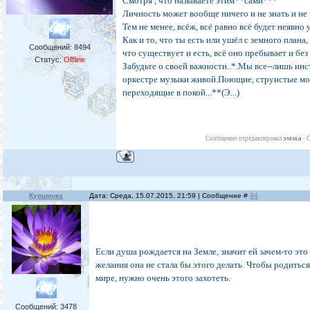
Смотря , что называете этим**сами***
Личность может вообще ничего и не знать и не 
Тем не менее, всёж, всё равно всё будет неявно 
Как и то, что ты есть или ушёл с земного плана,
Сообщений:
8494
что существует и есть, всё оно пребывает и без 
Статус:
Offline
Забудьте о своей важности..*.Мы все--лишь ин
оркестре музыки живой.Поющие, струистые м
переходящие в покой...**(Э...)
эмма
Сообщение отредактировал
-
С
Кувшинка
Дата: Среда, 15.07.2015, 21:59 | Сообщение #
94
Если душа рождается на Земле, значит ей зачем-то это
желания она не стала бы этого делать. Чтобы родитьс
мире, нужно очень этого захотеть.
Сообщений:
3478