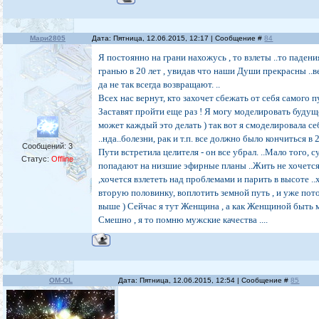
Мари2805
Дата: Пятница, 12.06.2015, 12:17 | Сообщение #
84
Я постоянно на грани нахожусь , то взлеты ..то падени
гранью в 20 лет , увидав что наши Души прекрасны ..в
да не так всегда возвращают. ..
Всех нас вернут, кто захочет сбежать от себя самого 
Заставят пройти еще раз ! Я могу моделировать будуще
может каждый это делать ) так вот я смоделировала се
..нда..болезни, рак и т.п. все должно было кончиться в 2
Сообщений:
3
Пути встретила целителя - он все убрал. ..Мало того, 
Статус:
Offline
попадают на низшие эфирные планы ..Жить не хочется
,хочется взлететь над проблемами и парить в высоте ..
вторую половинку, воплотить земной путь , и уже пот
выше ) Сейчас я тут Женщина , а как Женщиной быть 
Смешно , я то помню мужские качества ....
OM-OL
Дата: Пятница, 12.06.2015, 12:54 | Сообщение #
85