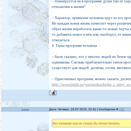
– Планируется ли в программе души тип её хар
отношение к жизни?
– Характер, привычки человека идут из его пр
Но каждая новая жизнь помогает через различн
образ жизни наработать какие-то новые черты в
то добавить новое в нём или, наоборот, от как
отказаться.
4. Типы программ человека
– было сказано, что у многих людей на Земле 
одинаковы. Сколько приблизительно типов про
существует для людей: десятки, сотни, миллио
– Однотипных программ, можно сказать, десять
http://www.tinlib.ru/yezoterika/dusha_i_tainy_ee
эмма
Дата: Четверг, 16.07.2015, 22:41 | Сообщение #
100
Без желания она не стала бы этого делать.