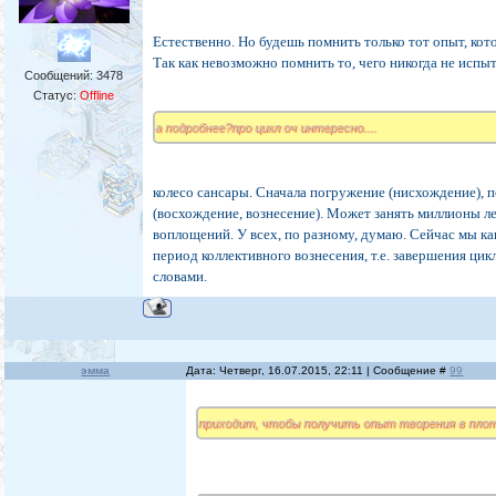
Естественно. Но будешь помнить только тот опыт, кото
Так как невозможно помнить то, чего никогда не испы
Сообщений:
3478
Статус:
Offline
а подробнее?про цикл оч интересно....
колесо сансары. Сначала погружение (нисхождение), 
(восхождение, вознесение). Может занять миллионы л
воплощений. У всех, по разному, думаю. Сейчас мы ка
период коллективного вознесения, т.е. завершения цик
словами.
эмма
Дата: Четверг, 16.07.2015, 22:11 | Сообщение #
99
приходит, чтобы получить опыт творения в пло