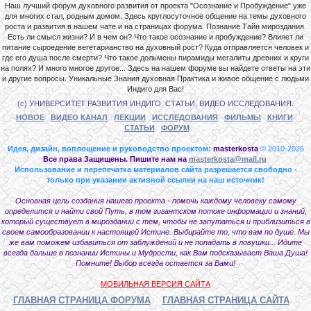
Наш лучший форум духовного развития от проекта "Осознание и Пробуждение" уже
для многих стал, родным домом. Здесь круглосуточное общение на темы духовного
роста и развития в нашем чате и на страницах форума. Познание Тайн мироздания.
Есть ли смысл жизни? И в чем он? Что такое осознание и пробуждение? Влияет ли
питание сыроедение вегетарианство на духовный рост? Куда отправляется человек и
где его душа после смерти? Что такое дольмены пирамиды мегалиты древних и круги
на полях? И много многое другое... Здесь на нашем форуме вы найдете ответы на эти
и другие вопросы. Уникальные Знания духовная Практика и живое общение с людьми
Индиго для Вас!
(с) УНИВЕРСИТЕТ РАЗВИТИЯ ИНДИГО. СТАТЬИ, ВИДЕО ИССЛЕДОВАНИЯ.
НОВОЕ
ВИДЕО КАНАЛ
ЛЕКЦИИ
ИССЛЕДОВАНИЯ
ФИЛЬМЫ
КНИГИ
СТАТЬИ
ФОРУМ
Идея, дизайн, воплощение и руководство проектом:
masterkosta
© 2010-2026
Все права Защищены. Пишите нам на
masterkosta@mail.ru
Использование и перепечатка материалов сайта разрешается свободно -
только при указании активной ссылки на наш источник!
Основная цель создания нашего проекта - помочь каждому человеку самому
определится и найти свой Путь, в том гигантском потоке информации и знаний,
который существует в мироздании с тем, чтобы не запутаться и приблизиться в
своем самообразовании к настоящей Истине. Выбирайте то, что вам по душе. Мы
же вам поможем избавиться от заблуждений и не попадать в ловушки... Идите
всегда дальше в познании Истины и Мудрости, как Вам подсказывает Ваша Душа!
Помните! Выбор всегда остается за Вами!
МОБИЛЬНАЯ ВЕРСИЯ САЙТА
ГЛАВНАЯ СТРАНИЦА ФОРУМА
ГЛАВНАЯ СТРАНИЦА САЙТА