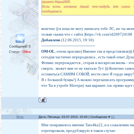
привет Мари2805.
Если есть желание давай что-нибудь для связи 
пообщаемся.
конечно )) я пока не могу написать тебе ЛС, но ты меня
только скажи что с сайта )https://vk.com/id269724168
Добавлено
(12.06.2015, 19:10)
---------------------------------------------
Сообщений:
3
OM-OL
, очень красиво) Именно так и представляла))) 
Статус:
Offline
сегодня частично переродилась , есть такой опыт Душ
Феникс перерождается , сгорая и воскресая вновь - эт
смерть.. может мне ее не хватало Тут ))) Конечно само
оставаться САМИМ СОБОЙ, нести свое Я гордо миру!
Я с большой буквы!) А можно перезаписать программ
что Ты в утробе Матери) -как вариант..хм..прямо идет 
Мгла
Дата: Пятница, 03.07.2015, 15:04 | Сообщение #
88
Мне понравилось мнение Tato4ka22, и к сожалению на
отрегировали, продублирую в таком случае: