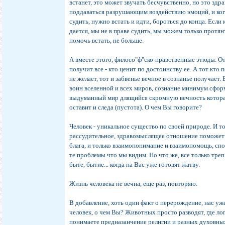
встанет, это может звучать бесчувственно, но это здра
поддаваться разрушающим воздействию эмоций, и ког
судить, нужно встать и идти, бороться до конца. Если 
дается, мы не в праве судить, мы можем только протя
помочь встать, не больше.
А вместе этого, филосо"ф"ско-нравственные этюды. О
получит все - кто ценит по достоинству ее. А тот кто п
не желает, тот и забвенье вечное в сознанье получает.
воин вселенной и всех миров, сознание минимум сфо
выдуманный мир длящийся скромную вечность которая
оставит и следа (пустота). О чем Вы говорите?
Человек - уникальное существо по своей природе. И т
рассудительное, здравомыслящее отношение поможет 
блага, и только взаимопонимание и взаимопомощь, сп
те проблемы что мы видим. Но что же, все только треп
быте, бытие... когда на Вас уже готовят жатву.
Жизнь человека не вечна, еще раз, повторяю.
В добавление, хоть один факт о перерождение, нас уж
человек, о чем Вы? Животных просто разводят, где ло
понимаете предназанчение религии и разных духовны