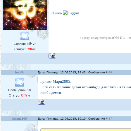
Жизнь
OM-OL
Сообщение отредактировал
-
Пят
Сообщений:
76
Статус:
Offline
bublik
Дата: Пятница, 12.06.2015, 14:43 | Сообщение #
86
привет Мари2805.
Если есть желание давай что-нибудь для связи - я тя на
Сообщений:
18
пообщаемся.
Статус:
Offline
Мари2805
Дата: Пятница, 12.06.2015, 19:10 | Сообщение #
87