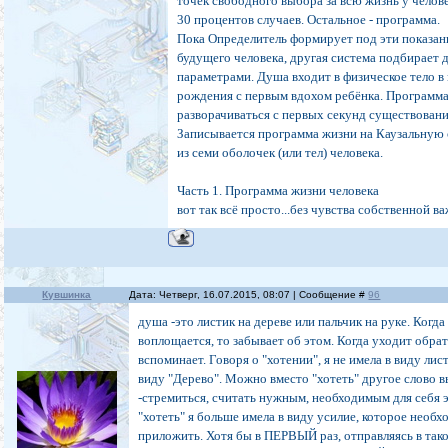
точек свободного выбора за всю жизнь у челов
30 процентов случаев. Остальное - программа.
Пока Определитель формирует под эти показан
будущего человека, другая система подбирает
параметрами. Душа входит в физическое тело в
рождения с первым вдохом ребёнка. Программа
разворачиваться с первых секунд существовани
Записывается программа жизни на Каузальную 
из семи оболочек (или тел) человека.
Часть 1. Программа жизни человека
вот так всё просто...без чувства собственной ва
Кувшинка
Дата: Четверг, 16.07.2015, 08:07 | Сообщение #
96
душа -это листик на дереве или пальчик на руке. Когда
воплощается, то забывает об этом. Когда уходит обрат
вспоминает. Говоря о "хотении", я не имела в виду лист
виду "Дерево". Можно вместо "хотеть" другое слово 
-стремиться, считать нужным, необходимым для себя э
"хотеть" я больше имела в виду усилие, которое необх
приложить. Хотя бы в ПЕРВЫЙ раз, отправляясь в так