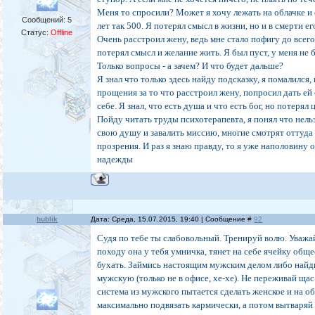
Меня то спросили? Может я хочу лежать на облачке и 
Сообщений:
5
лет так 500. Я потерял смысл в жизни, но и в смерти ег
Статус:
Offline
Очень расстроил жену, ведь мне стало пофигу до всего
потерял смысл и желание жить. Я был пуст, у меня не 
Только вопросы - а зачем? И что будет дальше?
Я знал что только здесь найду подсказку, я помалился,
прощения за то что расстроил жену, попросил дать ей 
себе. Я знал, что есть душа и что есть бог, но потерял 
Пойду читать труды психотерапевта, я понял что нель
свою душу и завалить миссию, многие смотрят оттуда
прозрения. И раз я знаю правду, то я уже наполовину 
надежды
bublik
Дата: Среда, 15.07.2015, 19:40 | Сообщение #
92
Судя по тебе ты слабовольный. Тренируй волю. Уважа
походу она у тебя умничка, тянет на себе ячейку обще
бухать. Займись настоящим мужским делом либо найд
мужскую (только не в офисе, хе-хе). Не переживай щас
система из мужского пытается сделать женское и на о
максимально подвязать кармически, а потом вытваряй