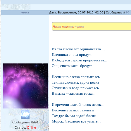
эмма
Дата: Воскресенье, 05.07.2015, 02:56 | Сообщение #
90
Наша память – река
Из ста тысяч лет одиночества....,
Пленники снова придут...
И сбудутся строки пророчества...
Они, спотыкаясь бредут...
Неспешно,слегка спотыкаясь....
Тенями скользят, вдоль песка
Ступнями к воде прикасаясь...
В глазах --сквозная тоска..
И времени златой песок иссяк...
Песочные замки размыты
Там,где бывал седой босяк..
Морской волною все умыты...
Сообщений:
8494
Статус:
Offline