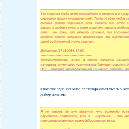
Так странно когда люди рассуждают о смерти и о суици
страшная форма отрицания себя. Тогда по идее любая с
высшая форма отрицания себя. смерть она везде с
физики в любом случае в этом мире это отказ и глубин
себя , как сути, как вечного сознания, как осознанн
каждого своего импульса извлеченного или высеченног
своей собственной точки сжатия...
Добавлено (17.11.2014, 17:07)
---------------------------------------------
бессмысленность жизни в твоем сознании начина
начинаешь отчетливо чувствовать давления социума, да
Цсн , давление новообразований из наших страхов, в
астральных и эфирных составляющих наших многомер
это все осознаешь и доходишь до точки своего разворо
теле и понимаешь что невозможно себя вот так прост
сложной системы и жить по своему внутреннем
А вот еще одна, нескольо противоречивая мысль о ко
восприятие приходит глубинное желание свалить из 
разбор полетов:
когда еще начинаешь осознавать себя в других т
микроимпульсами с совершенными разумными система
что ты вечен то вообще смысл в социуме теряе
открывается столько нелепых противоречий и сам
Я не уверен, но мне кажется, что возможно ест
программ в этом мире , то просто дико , когда ты п
случайного совпадения, что я - неудачник. - это кр
еще не успев сформировать мысль а только исп
психологии мышления самоубийцы первого типа.
микроимпульс в данном направлении, и от тебя на
.
шарахаться люди, потому что страшно им все это знат