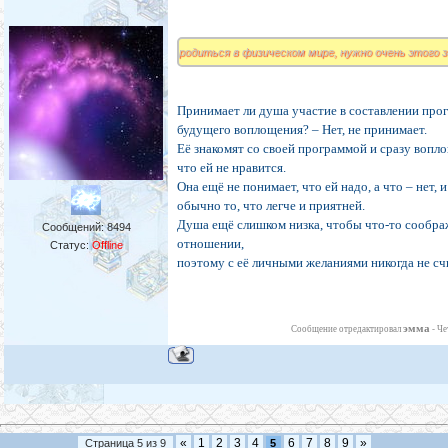
родиться в физическом мире, нужно очень этого 
Принимает ли душа участие в составлении про
будущего воплощения? – Нет, не принимает.
Её знакомят со своей программой и сразу вопл
что ей не нравится.
Она ещё не понимает, что ей надо, а что – нет, 
обычно то, что легче и приятней.
Душа ещё слишком низка, чтобы что-то сообра
Сообщений:
8494
отношении,
Статус:
Offline
поэтому с её личными желаниями никогда не сч
эмма
Сообщение отредактировал
-
Че
«
1
2
3
4
6
7
8
9
»
Страница
5
из
9
5