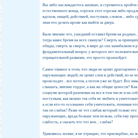
Вы либо наслаждаетесь жизнью, и стремитесь пройти е
естественного конца, отрезок этот отрезая либо прод
вдохом, пищей, действией, поступков, словом... либо с
зная что делать кроме как выйти за дверь.
Было мнение что, ушедший оставил бремя на родных, н
тогда какое бремя на всех скинула? Смерть за принцип
обиды, смерть за смерть, в мире до сих канибализм и 
фундаментальный вопрос у которого нет положительн
отрицательной развязки, это просто произойдет.
Самое главное в этом, что люди не ценят драгоценное 
окружающих людей, не ценят слов и действий, из-за че
происходит... все потом, а потом уже не будет. Все ник
слышать, мнение гордое, а как же общие цености? Как
социуме которой разгневан на все в том числе и на себ
поступкам, как можно так себя не любить и уничтожат
а если кто-то осознанно себя уничтожить, понимая что
так он слабак? Разве не тот слабак который только что 
окружающих, вреда больше чем пользы, себя ему прео
слабость, а сказать что тот вон... слабак?
Удивляюсь логике, я не отрицаю, это прискорбно, но ж