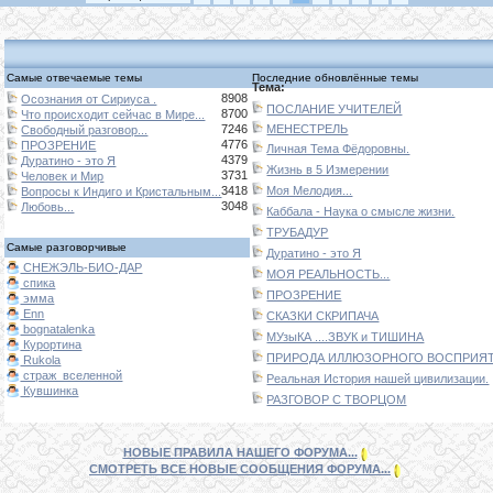
Самые отвечаемые темы
Последние обновлённые темы
Тема:
8908
Осознания от Сириуса .
ПОСЛАНИЕ УЧИТЕЛЕЙ
8700
Что происходит сейчас в Мире...
7246
МЕНЕСТРЕЛЬ
Свободный разговор...
4776
ПРОЗРЕНИЕ
Личная Тема Фёдоровны.
4379
Дуратино - это Я
Жизнь в 5 Измерении
3731
Человек и Мир
3418
Моя Мелодия...
Вопросы к Индиго и Кристальным...
3048
Любовь...
Каббала - Наука о смысле жизни.
ТРУБАДУР
Самые разговорчивые
Дуратино - это Я
СНЕЖЭЛЬ-БИО-ДАР
МОЯ РЕАЛЬНОСТЬ...
спика
ПРОЗРЕНИЕ
эмма
Enn
СКАЗКИ СКРИПАЧА
bognatalenka
МУзыКА ....ЗВУК и ТИШИНА
Курортина
ПРИРОДА ИЛЛЮЗОРНОГО ВОСПРИЯТИ
Rukola
страж_вселенной
Реальная История нашей цивилизации.
Кувшинка
РАЗГОВОР С ТВОРЦОМ
НОВЫЕ ПРАВИЛА НАШЕГО ФОРУМА...
СМОТРЕТЬ ВСЕ НОВЫЕ СООБЩЕНИЯ ФОРУМА...