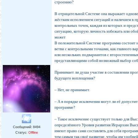
строению?
В отрицательной Системе она выражает однов
жёстким исполнением ситуаций и наличием в п
контрольных точек, каждая из которых и предс
ситуацию, которую личность избежать или обо
может
В положительной Системе программа состоит 
ветви с контрольными точками, как главного ва
или нескольких подвариантов с второстепенны
представляющими собой возможный выбор со
Принимает ли душа участие в составлении про
будущего воплощения?
– Нет, не принимает.
– А в порядке исключения могут ли её допустит
программе?
– Такое исключение существует только для Вы
определённого Уровня развития Иерархии Вы
Сообщений:
8494
имеют право сами составлять для себя програм
Статус:
Offline
тем самым так своё развитие, чтобы им удобне