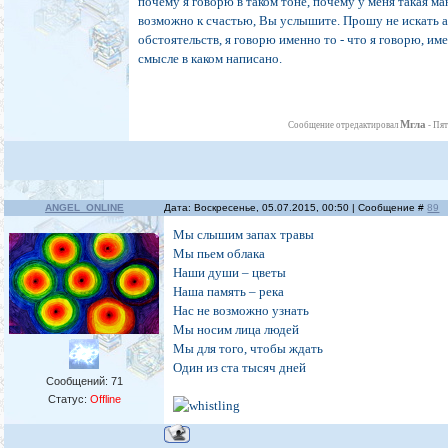
почему я говорю в таком тоне, почему у меня такая ма
возможно к счастью, Вы услышите. Прошу не искать 
обстоятельств, я говорю именно то - что я говорю, им
смысле в каком написано.
Мгла
Сообщение отредактировал
-
Пят
ANGEL_ONLINE
Дата: Воскресенье, 05.07.2015, 00:50 | Сообщение #
89
Мы слышим запах травы
Мы пьем облака
Наши души – цветы
Наша память – река
Нас не возможно узнать
Мы носим лица людей
Мы для того, чтобы ждать
Один из ста тысяч дней
Сообщений:
71
Статус:
Offline