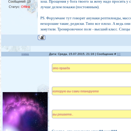
хош. Прощения у бога твоего за жену надо просить у 
Сообщений:
18
лучше делом покажи (постоянным).
Статус:
Offline
PS. Форумчане тут говорят анунаки рептилоиды, массон
нехорошие такие, редиски. Типо все плохо. А ведь они
замутили. Тренировочное поле - высший класс. Спецы 
эмма
Дата: Среда, 15.07.2015, 21:16 | Сообщение #
93
это правда
которую вы сами планируете
вы решаете..