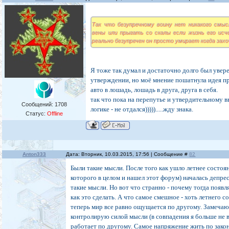
Так что безупречному воину нет никакого смыс
вены или прыгать со скалы если жизнь его исче
реально безупречен он просто умирает когда захо
Я тоже так думал и достаточно долго был увере
утверждении, но моё мнение пошатнула идея п
авто в лошадь, лошадь в друга, друга в себя.
так что пока на перепутье и утвердительному 
Сообщений:
1708
логике - не отдался))))).....жду знака.
Статус:
Offline
Anton333
Дата: Вторник, 10.03.2015, 17:56 | Сообщение #
82
Были такие мысли. После того как ушло летнее состоян
которого в целом и нашел этот форум) началась депре
такие мысли. Но вот что странно - почему тогда появл
как это сделать. А что самое смешное - хоть летнего со
теперь мир все равно ощущается по другому. Замечаю
контролирую силой мысли (в совпадения я больше не 
работает по другому. Самое напряжение жить по зако