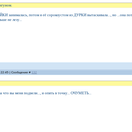
игуном.
ЙКИ занималась, потом я её сорокоустом из ДУРКИ вытаскивала..., но ...она по
ьше не лезу...
, 22:45 | Сообщение #
132
 что вы меня подвели..., и опять в точку... ОЧУМЕТЬ...