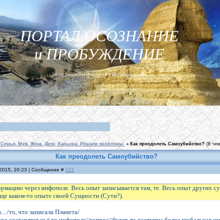
ПОРТАЛ ОСОЗНАНИЕ
и ПРОБУЖДЕНИЕ
Этот место для Искателей и Исследователей...
Семья, Муж, Жена, Дети, Карьера. Решаем проблемы.
»
Как преодолеть Самоубийство?
(В чем
Как преодолеть Самоубийство?
.2015, 20:23 | Сообщение #
121
мацию через инфополе. Весь опыт записывается там, те. Весь опыт других с
ще каком-то опыте своей Сущности (Сути?).
.../то, что записала Планета/
также составляет чьё то инфополе=вопрос=будет ли доступна более глобальная инф