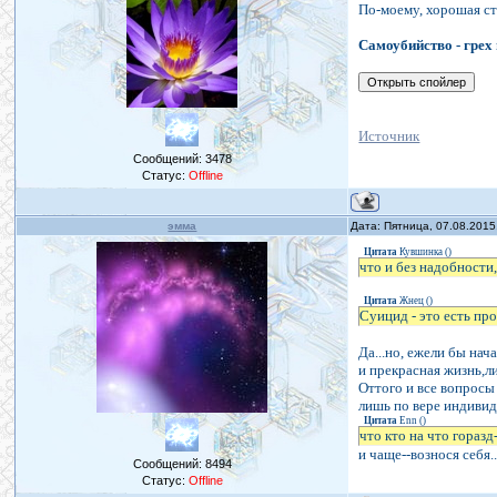
По-моему, хорошая ст
Самоубийство - грех
Источник
Сообщений:
3478
Статус:
Offline
эмма
Дата: Пятница, 07.08.2015
Цитата
Кувшинка
(
)
что и без надобности
Цитата
Жнец
(
)
Суицид - это есть пр
Да...но, ежели бы нач
и прекрасная жизнь,л
Оттого и все вопросы 
лишь по вере индивида
Цитата
Enn
(
)
что кто на что горазд-
и чаще--вознося себя..
Сообщений:
8494
Статус:
Offline