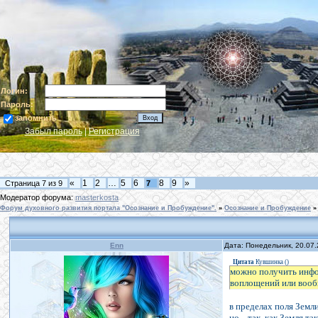
Логин:
Пароль:
запомнить
Забыл пароль
|
Регистрация
«
1
2
…
5
6
8
9
»
Страница
7
из
9
7
Модератор форума:
masterkosta
Форум духовного развития портала "Осознание и Пробуждение".
»
Осознание и Пробуждение
»
Enn
Дата: Понедельник, 20.07
Цитата
Кувшинка
(
)
можно получить инфор
воплощений или вооб
в пределах поля Земли.
но... так, как Земля 