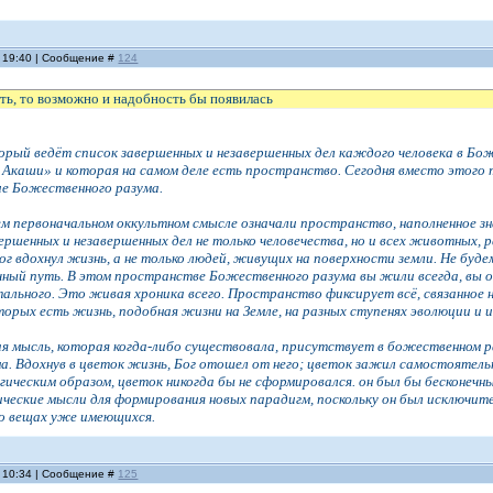
, 19:40 | Сообщение #
124
ть, то возможно и надобность бы появилась
орый ведёт список завершенных и незавершенных дел каждого человека в Бож
 Акаши» и которая на самом деле есть пространство. Сегодня вместо этого
ие Божественного разума.
м первоначальном оккультном смысле означали пространство, наполненное зн
ершенных и незавершенных дел не только человечества, но и всех животных,
Бог вдохнул жизнь, а не только людей, живущих на поверхности земли. Не буде
ный путь. В этом пространстве Божественного разума вы жили всегда, вы от
тального. Это живая хроника всего. Пространство фиксирует всё, связанное не
торых есть жизнь, подобная жизни на Земле, на разных ступенях эволюции и 
я мысль, которая когда-либо существовала, присутствует в божественном 
. Вдохнув в цветок жизнь, Бог отошел от него; цветок зажил самостоятельн
ическим образом, цветок никогда бы не сформировался. он был бы бесконечн
ические мысли для формирования новых парадигм, поскольку он был исключи
 о вещах уже имеющихся.
, 10:34 | Сообщение #
125