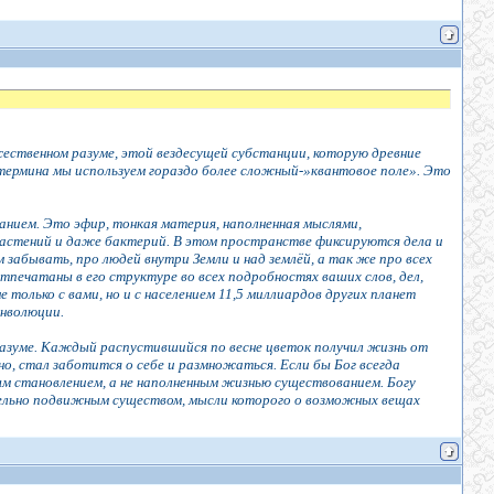
ественном разуме, этой вездесущей субстанции, которую древние
 термина мы используем гораздо более сложный-»квантовое поле». Это
анием. Это эфир, тонкая материя, наполненная мыслями,
 растений и даже бактерий. В этом пространстве фиксируются дела и
м забывать, про людей внутри Земли и над землёй, а так же про всех
печатаны в его структуре во всех подробностях ваших слов, дел,
 только с вами, но и с населением 11,5 миллиардов других планет
инволюции.
разуме. Каждый распустившийся по весне цветок получил жизнь от
о, стал заботится о себе и размножаться. Если бы Бог всегда
ым становлением, а не наполненным жизнью существованием. Богу
тельно подвижным существом, мысли которого о возможных вещах