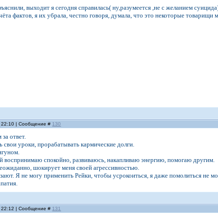
зъяснили, выходит я сегодня справилась( ну,разумеется ,не с желанием суицид
та фактов, я их убрала, честно говоря, думала, что это некоторые товарищи мн
, 22:10 | Сообщение #
130
 за ответ.
ь свои уроки, прорабатывать кармические долги.
игуном.
й воспринимаю спокойно, развиваюсь, накапливаю энергию, помогаю другим.
еожиданно, шокирует меня своей агрессивностью.
зают. Я не могу применить Рейки, чтобы усрокоиться, я даже помолиться не мо
апатия.
, 22:12 | Сообщение #
131