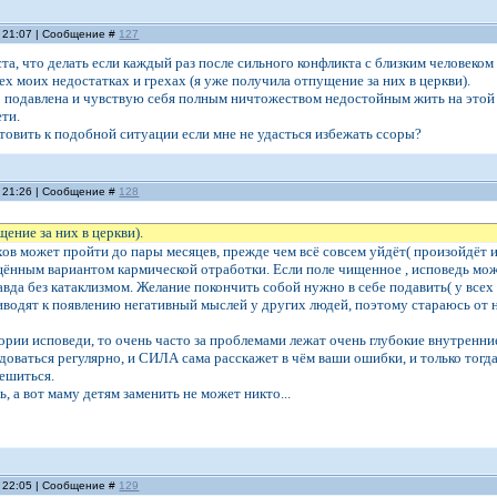
, 21:07 | Сообщение #
127
а, что делать если каждый раз после сильного конфликта с близким человеком 
х моих недостатках и грехах (я уже получила отпущение за них в церкви).
 подавлена и чувствую себя полным ничтожеством недостойным жить на этой 
ти.
отовить к подобной ситуации если мне не удасться избежать ссоры?
, 21:26 | Сообщение #
128
ение за них в церкви).
ов может пройти до пары месяцев, прежде чем всё совсем уйдёт( произойдёт и
ённым вариантом кармической отработки. Если поле чищенное , исповедь может
авда без катаклизмом. Желание покончить собой нужно в себе подавить( у всех
водят к появлению негативный мыслей у других людей, поэтому стараюсь от них
ории исповеди, то очень часто за проблемами лежат очень глубокие внутренни
доваться регулярно, и СИЛА сама расскажет в чём ваши ошибки, и только тог
решиться.
 а вот маму детям заменить не может никто...
, 22:05 | Сообщение #
129