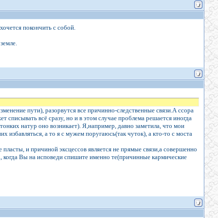
хочется покончить с собой.
земле.
зменение пути), разорвутся все причинно-следственные связи.А ссора
 списывать всё сразу, но и в этом случае проблема решается иногда
 тонких натур оно возникает). Я,например, давно заметила, что мои
 избавляться, а то я с мужем поругаюсь(так чуток), а кто-то с моста
е пласты, и причиной эксцессов является не прямые связи,а совершенно
да, когда Вы на исповеди спишите именно те(причинные кармические