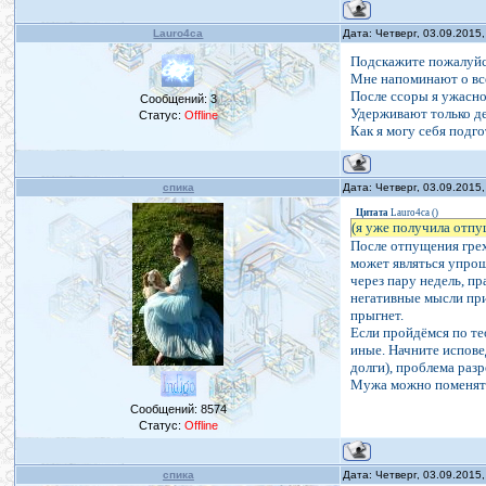
Lauro4ca
Дата: Четверг, 03.09.2015
Подскажите пожалуйст
Мне напоминают о все
После ссоры я ужасно
Сообщений:
3
Удерживают только де
Статус:
Offline
Как я могу себя подг
спика
Дата: Четверг, 03.09.2015
Цитата
Lauro4ca
(
)
(я уже получила отпущ
После отпущения грех
может являться упрощ
через пару недель, пр
негативные мысли при
прыгнет.
Если пройдёмся по те
иные. Начните испове
долги), проблема раз
Мужа можно поменять,
Сообщений:
8574
Статус:
Offline
спика
Дата: Четверг, 03.09.2015