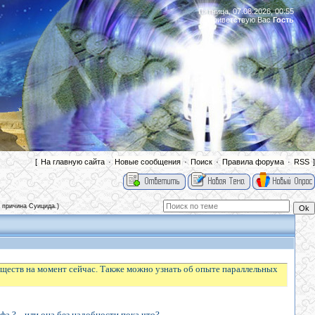
Пятница, 07.08.2026, 00:55
Приветствую Вас
Гость
|
[
На главную сайта
·
Новые сообщения
·
Поиск
·
Правила форума
·
RSS
]
 причина Суицида.)
уществ на момент сейчас. Также можно узнать об опыте параллельных
а ?....или она без надобности пока что?..