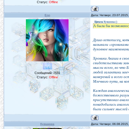
Статус:
Offline
Enn
Дата: Четверг, 23.07.2015
Цитата
Кувшинка
(
)
А была бы возможнос
Душа-летописец, кот
называли «хрониками
духовное наименован
Хроники Акаши в свое
свидетельствами зав
мысли всего, во что 
людей галактики млеч
Сообщений:
7531
намерений и всего ос
Статус:
Offline
Млечного пути, на ко
Каждая аналогическа
божественного разума
присутствовал аналог
понадобились аналог
были сильнее мыслей
Кувшинка
Дата: Четверг, 06.08.2015