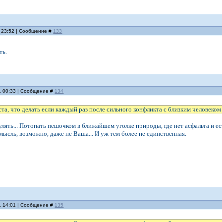
, 23:52 | Сообщение #
133
ть.
, 00:33 | Сообщение #
134
а, что делать если каждый раз после сильного конфликта с близким человеком
лять... Потопать пешочком в ближайшем уголке природы, где нет асфальта и ес
мысль, возможно, даже не Ваша... И уж тем более не единственная.
, 14:01 | Сообщение #
135