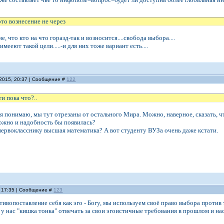
это вознесение не через
е, что кто на что горазд-так и возносится....свобода выбора....
имееют такой цели.....-и для них тоже вариант есть....
.2015, 20:37 | Сообщение #
122
и пока что?..
 я понимаю, мы тут отрезаны от остального Мира. Можно, наверное, сказать, ч
ожно и надобность бы появилась?
первокласснику высшая математика? А вот студенту ВУЗа очень даже кстати.
, 17:35 | Сообщение #
123
тивопоставление себя как эго - Богу, мы используем своё право выбора против
.е. у нас "кишка тонка" отвечать за свои эгоистичные требования в прошлом и