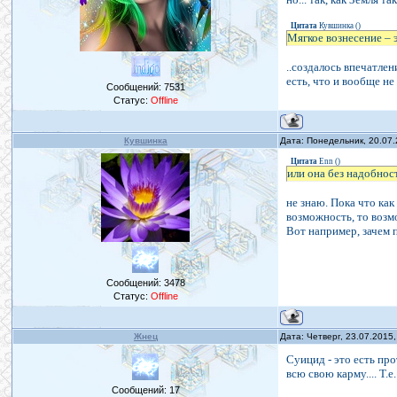
Цитата
Кувшинка
(
)
Мягкое вознесение – 
..создалось впечатлени
есть, что и вообще не 
Сообщений:
7531
Статус:
Offline
Кувшинка
Дата: Понедельник, 20.07
Цитата
Enn
(
)
или она без надобност
не знаю. Пока что как
возможность, то возм
Вот например, зачем 
Сообщений:
3478
Статус:
Offline
Жнец
Дата: Четверг, 23.07.2015
Суицид - это есть про
всю свою карму.... Т
Сообщений:
17