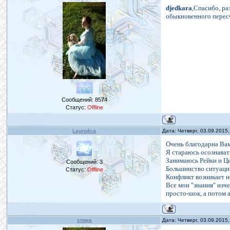
djedkara
,Спасибо, ра
обыкновенного пересчё
Сообщений:
8574
Статус:
Offline
Lauro4ca
Дата: Четверг, 03.09.2015
Очень благодарна Вам
Я стараюсь осознават
Занимаюсь Рейки и Ц
Сообщений:
3
Большинство ситуаци
Статус:
Offline
Конфликт возникает н
Все мои "знания" изче
просто-шок, а потом 
спика
Дата: Четверг, 03.09.2015