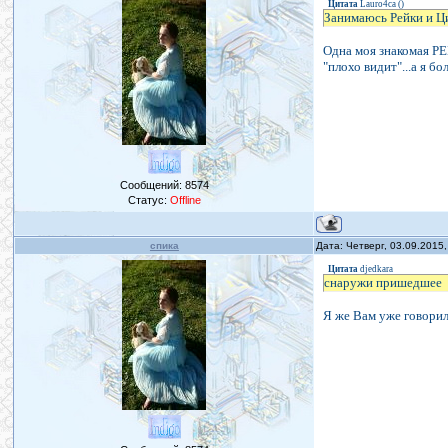
Цитата
Lauro4ca
(
)
Занимаюсь Рейки и Ц
Одна моя знакомая РЕ
"плохо видит"...а я бол
Сообщений:
8574
Статус:
Offline
спика
Дата: Четверг, 03.09.2015
Цитата
djedkara
снаружи пришедшее
Я же Вам уже говорила