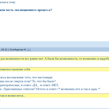
атья в тему:
 или часть эволюционного процесса?
, 04:11 | Сообщение #
126
, раз возможности все равно нет. А была бы возможность, то возможно и надоб
отивопоставление себя
алось восхваление того, что настоящая
ишь после смерти тела? То, что бы было?
риторические, и ответ--ДА... и ответ--НЕТ,
...Однозначных ответов? Оттого и ответ--*-возможно,что и так и эдак..*
так и возносится...
.