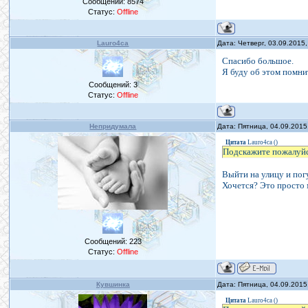
Сообщений:
8574
Статус:
Offline
Lauro4ca
Дата: Четверг, 03.09.2015
Спасибо большое.
Я буду об этом помни
Сообщений:
3
Статус:
Offline
Непридумала
Дата: Пятница, 04.09.2015
Цитата
Lauro4ca
(
)
Подскажите пожалуйст
Выйти на улицу и погу
Хочется? Это просто 
Сообщений:
223
Статус:
Offline
Кувшинка
Дата: Пятница, 04.09.2015
Цитата
Lauro4ca
(
)