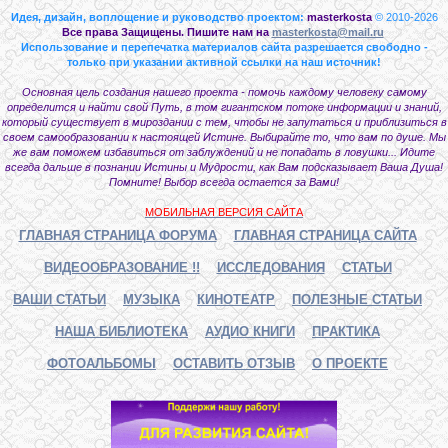
Идея, дизайн, воплощение и руководство проектом:
masterkosta
© 2010-2026
Все права Защищены. Пишите нам на
masterkosta@mail.ru
Использование и перепечатка материалов сайта разрешается свободно -
только при указании активной ссылки на наш источник!
Основная цель создания нашего проекта - помочь каждому человеку самому
определится и найти свой Путь, в том гигантском потоке информации и знаний,
который существует в мироздании с тем, чтобы не запутаться и приблизиться в
своем самообразовании к настоящей Истине. Выбирайте то, что вам по душе. Мы
же вам поможем избавиться от заблуждений и не попадать в ловушки... Идите
всегда дальше в познании Истины и Мудрости, как Вам подсказывает Ваша Душа!
Помните! Выбор всегда остается за Вами!
МОБИЛЬНАЯ ВЕРСИЯ САЙТА
ГЛАВНАЯ СТРАНИЦА ФОРУМА
ГЛАВНАЯ СТРАНИЦА САЙТА
ВИДЕООБРАЗОВАНИЕ !!
ИССЛЕДОВАНИЯ
СТАТЬИ
ВАШИ СТАТЬИ
МУЗЫКА
КИНОТЕАТР
ПОЛЕЗНЫЕ СТАТЬИ
НАША БИБЛИОТЕКА
АУДИО КНИГИ
ПРАКТИКА
ФОТОАЛЬБОМЫ
ОСТАВИТЬ ОТЗЫВ
О ПРОЕКТЕ