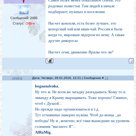
Самое более менее обкатанное сейчас это
родовые поместья. Там людей в начале
подбирают, нужных в поселении.
Сообщений:
2480
Насчет конопли, есть более лучшее, это
Статус:
Offline
копорский чай или иван-чай. Россия и была
когда то, мировым лидером по нему. А также
другие дикоросы.
Насчет огня, движение Ярилы что ли?
cерёга
Дата: Четверг, 28.01.2016, 12:21 | Сообщение #
19
bognatalenka
,
Ну что ж. Не всем же загадку разгадывать. Кому то и
лаванду в Крыму выращивать. Тоже хорошо! Главное,
чтоб с Душой...
Но прежде надо организоваться и т.д.
Тут отчаянные наверно нужны. Чтоб до конца , до
победы! Ну и , конечно, всё таки вышедшие на уровень
сознания "высшего Я"...
AlRaMig
,