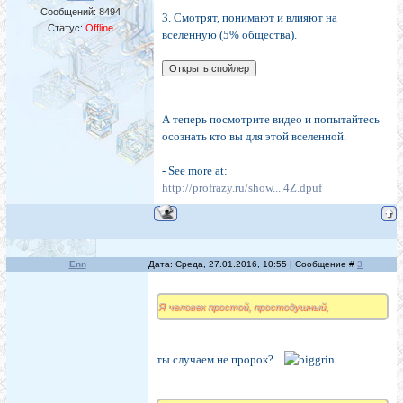
Сообщений:
8494
3. Смотрят, понимают и влияют на
Статус:
Offline
вселенную (5% общества).
А теперь посмотрите видео и попытайтесь
осознать кто вы для этой вселенной.
- See more at:
http://profrazy.ru/show....4Z.dpuf
Enn
Дата: Среда, 27.01.2016, 10:55 | Сообщение #
3
Я человек простой, простодушный,
ты случаем не пророк?...