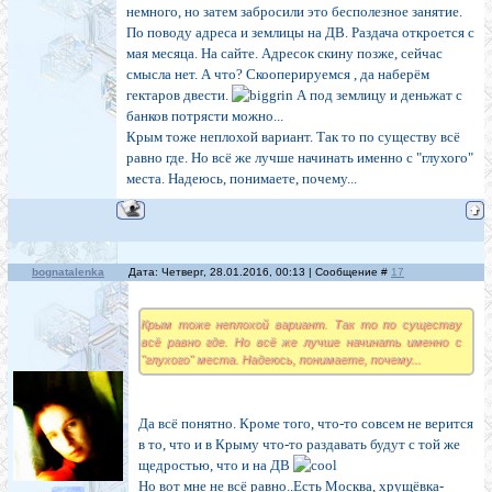
немного, но затем забросили это бесполезное занятие.
По поводу адреса и землицы на ДВ. Раздача откроется с
мая месяца. На сайте. Адресок скину позже, сейчас
смысла нет. А что? Скооперируемся , да наберём
гектаров двести.
А под землицу и деньжат с
банков потрясти можно...
Крым тоже неплохой вариант. Так то по существу всё
равно где. Но всё же лучше начинать именно с "глухого"
места. Надеюсь, понимаете, почему...
bognatalenka
Дата: Четверг, 28.01.2016, 00:13 | Сообщение #
17
Крым тоже неплохой вариант. Так то по существу
всё равно где. Но всё же лучше начинать именно с
"глухого" места. Надеюсь, понимаете, почему...
Да всё понятно. Кроме того, что-то совсем не верится
в то, что и в Крыму что-то раздавать будут с той же
щедростью, что и на ДВ
Но вот мне не всё равно..Есть Москва, хрущёвка-