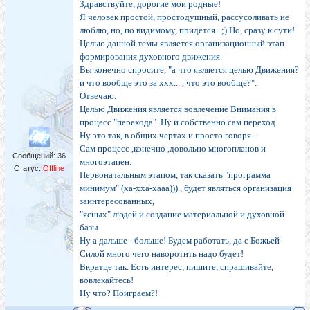
Здравствуйте, дорогие мои родные!
Я человек простой, простодушный, рассусоливать не
люблю, но, по видимому, придётся...;) Но, сразу к сути!
Целью данной темы является организационный этап
формирования духовного движения.
Вы конечно спросите, "а что является целью Движения?
и что вообще это за ххх... , что это вообще?".
Отвечаю.
Целью Движения является вовлечение Внимания в
процесс "перехода". Ну и собственно сам переход.
Ну это так, в общих чертах и просто говоря...
Сам процесс ,конечно ,довольно многопланов и
Сообщений:
36
многоэтапен.
Статус:
Offline
Первоначальным этапом, так сказать "программа
минимум" (ха-хха-хааа))) , будет являться организация
заинтересованных,
"ясных" людей и создание материальной и духовной
базы.
Ну а дальше - больше! Будем работать, да с Божьей
Силой много чего наворотить надо будет!
Вкратце так. Есть интерес, пишите, спрашивайте,
вовлекайтесь!
Ну что? Поиграем?!