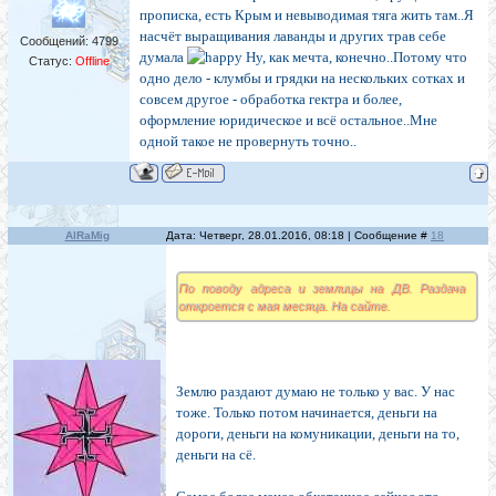
прописка, есть Крым и невыводимая тяга жить там..Я
насчёт выращивания лаванды и других трав себе
Сообщений:
4799
думала
Ну, как мечта, конечно..Потому что
Статус:
Offline
одно дело - клумбы и грядки на нескольких сотках и
совсем другое - обработка гектра и более,
оформление юридическое и всё остальное..Мне
одной такое не провернуть точно..
AlRaMig
Дата: Четверг, 28.01.2016, 08:18 | Сообщение #
18
По поводу адреса и землицы на ДВ. Раздача
откроется с мая месяца. На сайте.
Землю раздают думаю не только у вас. У нас
тоже. Только потом начинается, деньги на
дороги, деньги на комуникации, деньги на то,
деньги на сё.