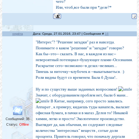
чего?
Или, чтоб,все были при *деле?*
cерёга
Дата: Среда, 27.01.2016, 23:47 | Сообщение #
16
"Интерес"? "Решение загадки" раз и навсегда.
Понимаете о каком "решении" и "загадке" говорю?
Как бы--это-- сказать. В нас, в каждом из нас--
невероятный потенциал--бушующее пламя--Осознания.
Раскрытие сего--возможно--в делах--великих...
Тянешь за ниточку--клубочек и --выкатываеться. :)
Роли видны будут со временем. Была б Душа!..
Ну и по существу выше заданных вопросиков!
Значит, с оборудованием проблем нет, были б мани...
В Китае, например, сего просто завались.
Аппарат , к примеру, кидаешь туды канапель, вылазит
офисная бумага, в пачки и в магаз. Делов то! Никакой
химии, легко и просто! Экологичное производство.
Сообщений:
36
Выглядит да, как обычная, но содержит следовые
Статус:
Offline
количества "интересных" веществ , сотые доли
процента. Приятель говорил, что поначалу дергали