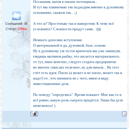
Осознания, капля в океане потенциала...
И тут мы плавненько так подходим именно к духовному
основанию, скажем так... ;)
А что ж? Простенько так и наворотим. К чему всё
Сообщений:
36
усложнять? Сложности придут сами... ))))
Статус:
Offline
Немного дополню вступление.
О материальной и да, духовной, базе, основе.
Ну к духовному уж чуток крючочек мы уже закинули,
глядишь вытянем рыбку, что касается материального,
то тут, имхо конечно, следует создать предприятие
во многих смыслах полезное, ну для начала... На этот
счёт есть идея. Плохо (а может и не плохо, может так и
надо!) то , что начинать не с чего, имею в виду
инвестиционные дела.
По поводу "определись". Время покажет. Мне как то и
всё равно, какую роль сыграть придётся. Лишь бы дело
шевелилось! )