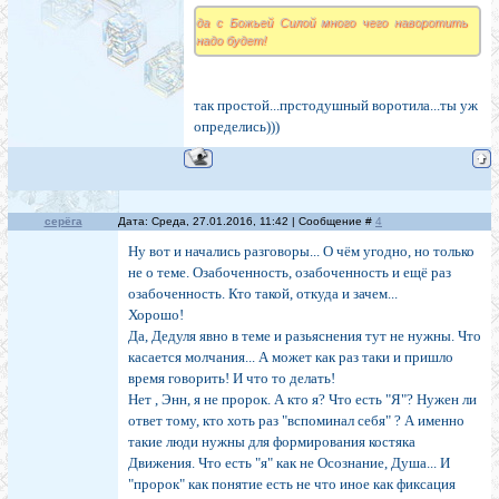
да с Божьей Силой много чего наворотить
надо будет!
так простой...прстодушный воротила...ты уж
определись)))
cерёга
Дата: Среда, 27.01.2016, 11:42 | Сообщение #
4
Ну вот и начались разговоры... О чём угодно, но только
не о теме. Озабоченность, озабоченность и ещё раз
озабоченность. Кто такой, откуда и зачем...
Хорошо!
Да, Дедуля явно в теме и разьяснения тут не нужны. Что
касается молчания... А может как раз таки и пришло
время говорить! И что то делать!
Нет , Энн, я не пророк. А кто я? Что есть "Я"? Нужен ли
ответ тому, кто хоть раз "вспоминал себя" ? А именно
такие люди нужны для формирования костяка
Движения. Что есть "я" как не Осознание, Душа... И
"пророк" как понятие есть не что иное как фиксация