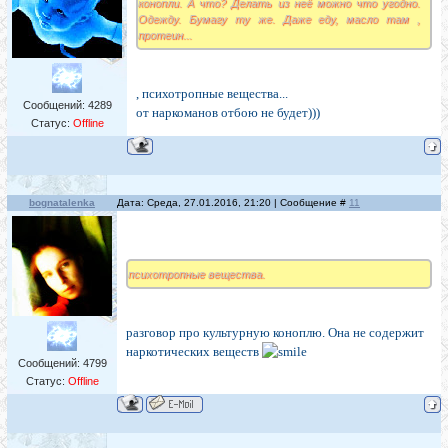
конопли. А что? Делать из неё можно что угодно.
Одежду. Бумагу ту же. Даже еду, масло там ,
протеин...
, психотропные вещества...
Сообщений:
4289
от наркоманов отбою не будет)))
Статус:
Offline
bognatalenka
Дата: Среда, 27.01.2016, 21:20 | Сообщение #
11
психотропные вещества.
разговор про культурную коноплю. Она не содержит
наркотических веществ
Сообщений:
4799
Статус:
Offline