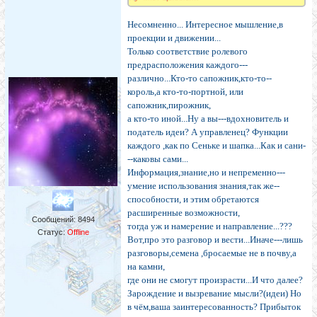
Несомненно... Интересное мышление,в
проекции и движении...
Только соответствие ролевого
предрасположения каждого---
различно...Кто-то сапожник,кто-то--
король,а кто-то-портной, или
сапожник,пирожник,
а кто-то иной...Ну а вы---вдохновитель и
податель идеи? А управленец? Функции
каждого ,как по Сеньке и шапка...Как и сани-
--каковы сами...
Информация,знание,но и непременно---
умение использования знания,так же--
способности, и этим обретаются
расширенные возможности,
Сообщений:
8494
тогда уж и намерение и направление...???
Статус:
Offline
Вот,про это разговор и вести...Иначе---лишь
разговоры,семена ,бросаемые не в почву,а
на камни,
где они не смогут произрасти...И что далее?
Зарождение и вызревание мысли?(идеи) Но
в чём,ваша заинтересованность? Прибыток