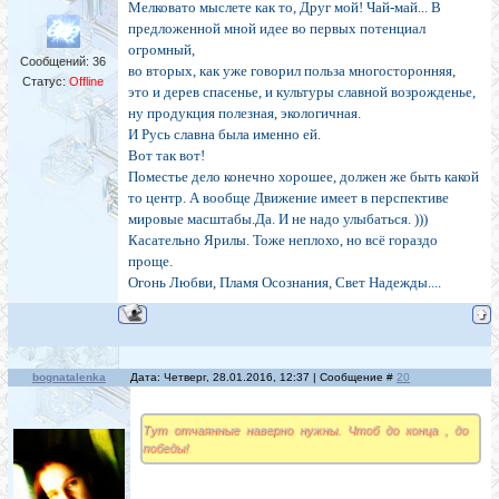
Мелковато мыслете как то, Друг мой! Чай-май... В
предложенной мной идее во первых потенциал
огромный,
Сообщений:
36
во вторых, как уже говорил польза многосторонняя,
Статус:
Offline
это и дерев спасенье, и культуры славной возрожденье,
ну продукция полезная, экологичная.
И Русь славна была именно ей.
Вот так вот!
Поместье дело конечно хорошее, должен же быть какой
то центр. А вообще Движение имеет в перспективе
мировые масштабы.Да. И не надо улыбаться. )))
Касательно Ярилы. Тоже неплохо, но всё гораздо
проще.
Огонь Любви, Пламя Осознания, Свет Надежды....
bognatalenka
Дата: Четверг, 28.01.2016, 12:37 | Сообщение #
20
Тут отчаянные наверно нужны. Чтоб до конца , до
победы!