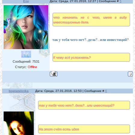
Enn
Дата: Среда, 27.01.2016, 12:27 | Сообщение #
5
что начинать не с чего, имею в виду
инвестиционные дела.
так у тебя чего нет?..дела?...или инвестиций?
К чему всё усложнять?
Сообщений:
7531
Статус:
Offline
bognatalenka
Дата: Среда, 27.01.2016, 12:53 | Сообщение #
6
так у тебя чего нет?..дела?...или инвестиций?
На этот счёт есть идея