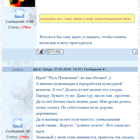
начинать не с чего, имею в виду инвестиционные дела.
Сообщений:
4799
Статус:
Offline
Хотелось бы саму идею услышать, чтобы понять,
насколько я могу пригодиться.
cерёга
Дата: Среда, 27.01.2016, 13:25 | Сообщение #
7
Идея? "Русь Посконная"- во как обозвал! ;)
А именно культивация и переработка культурной
конопли. А что? Делать из неё можно что угодно.
Одежду. Бумагу ту же. Даже еду, масло там , протеин...
Да из неё бензин гнать можно даже. Или дрова делать,
печку топить. По себестоимости не дороже
деревянных.
Да и жилища из неё получаются с уникальными
свойствами... Короче, "зелёное золото". Вот такая вот
идея.
Сообщений:
36
Знакомый у меня этим занимается, приятель так сказать.
Статус:
Offline