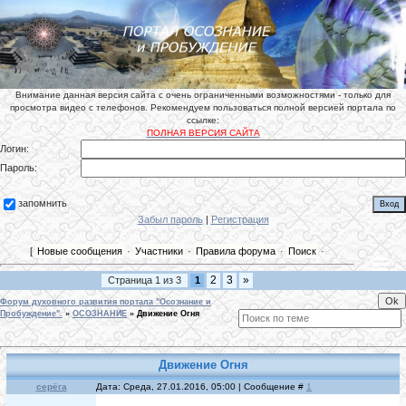
Внимание данная версия сайта с очень ограниченными возможностями - только для
просмотра видео с телефонов. Рекомендуем пользоваться полной версией портала по
ссылке:
ПОЛНАЯ ВЕРСИЯ САЙТА
Логин:
Пароль:
запомнить
Забыл пароль
|
Регистрация
[
Новые сообщения
·
Участники
·
Правила форума
·
Поиск
·
2
3
»
Страница
1
из
3
1
Форум духовного развития портала "Осознание и
Пробуждение".
»
ОСОЗНАНИЕ
»
Движение Огня
Движение Огня
cерёга
Дата: Среда, 27.01.2016, 05:00 | Сообщение #
1