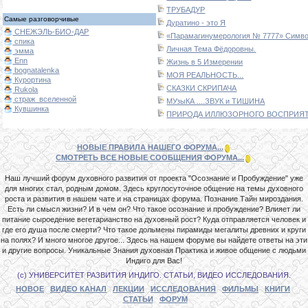
ТРУБАДУР
Самые разговорчивые
Дуратино - это Я
СНЕЖЭЛЬ-БИО-ДАР
«Парамагинумерология № 7777» Символ
спика
Личная Тема Фёдоровны.
эмма
Enn
Жизнь в 5 Измерении
bognatalenka
МОЯ РЕАЛЬНОСТЬ...
Курортина
СКАЗКИ СКРИПАЧА
Rukola
страж_вселенной
МУзыКА ....ЗВУК и ТИШИНА
Кувшинка
ПРИРОДА ИЛЛЮЗОРНОГО ВОСПРИЯТИ
НОВЫЕ ПРАВИЛА НАШЕГО ФОРУМА...
СМОТРЕТЬ ВСЕ НОВЫЕ СООБЩЕНИЯ ФОРУМА...
Наш лучший форум духовного развития от проекта "Осознание и Пробуждение" уже
для многих стал, родным домом. Здесь круглосуточное общение на темы духовного
роста и развития в нашем чате и на страницах форума. Познание Тайн мироздания.
Есть ли смысл жизни? И в чем он? Что такое осознание и пробуждение? Влияет ли
питание сыроедение вегетарианство на духовный рост? Куда отправляется человек и
где его душа после смерти? Что такое дольмены пирамиды мегалиты древних и круги
на полях? И много многое другое... Здесь на нашем форуме вы найдете ответы на эти
и другие вопросы. Уникальные Знания духовная Практика и живое общение с людьми
Индиго для Вас!
(с) УНИВЕРСИТЕТ РАЗВИТИЯ ИНДИГО. СТАТЬИ, ВИДЕО ИССЛЕДОВАНИЯ.
НОВОЕ
ВИДЕО КАНАЛ
ЛЕКЦИИ
ИССЛЕДОВАНИЯ
ФИЛЬМЫ
КНИГИ
СТАТЬИ
ФОРУМ