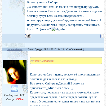
Бизнес у него в Сибири.
Да. Инвестиций нет. Но можно что нибудь придумать!
Начать с земли. Вот у нас на Дальнем Востоке вроде как
землицу будут всем желающим раздавать ,
по гектару вроде. Да и вообще, ежели не одной башкой
подумать, можно чего нибудь сообразить, так считаю.
Ну что? Цепляет?
bognatalenka
Дата: Среда, 27.01.2016, 14:21 | Сообщение #
8
Ну что? Цепляет?
Коноплю люблю и ценю, во всех её многочисленных
полезных для человека свойствах))
Вот только Сибирь и Дальний Восток не
привлекают(( Мне бы в Крым...))
Кроме того, посадить и вырастить - это ещё вполне
Сообщений:
4799
представимая задача, а вот с переработкой..Тут же
Статус:
Offline
надо обуродование, т.е. денег много надо для начала
такого бизнеса..