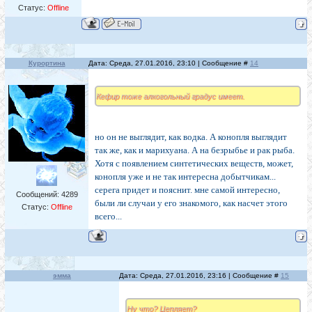
Статус:
Offline
Курортина
Дата: Среда, 27.01.2016, 23:10 | Сообщение #
14
Кефир тоже алкогольный градус имеет.
но он не выглядит, как водка. А конопля выглядит
так же, как и марихуана. А на безрыбье и рак рыба.
Хотя с появлением синтетических веществ, может,
конопля уже и не так интересна добытчикам...
серега придет и пояснит. мне самой интересно,
Сообщений:
4289
были ли случаи у его знакомого, как насчет этого
Статус:
Offline
всего...
эмма
Дата: Среда, 27.01.2016, 23:16 | Сообщение #
15
Ну что? Цепляет?