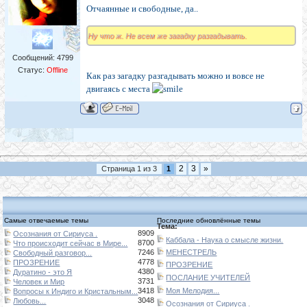
Отчаянные и свободные, да..
Ну что ж. Не всем же загадку разгадывать.
Сообщений:
4799
Статус:
Offline
Как раз загадку разгадывать можно и вовсе не
двигаясь с места
2
3
»
Страница
1
из
3
1
Самые отвечаемые темы
Последние обновлённые темы
Тема:
8909
Осознания от Сириуса .
Каббала - Наука о смысле жизни.
8700
Что происходит сейчас в Мире...
7246
МЕНЕСТРЕЛЬ
Свободный разговор...
4778
ПРОЗРЕНИЕ
ПРОЗРЕНИЕ
4380
Дуратино - это Я
ПОСЛАНИЕ УЧИТЕЛЕЙ
3731
Человек и Мир
3418
Моя Мелодия...
Вопросы к Индиго и Кристальным...
3048
Любовь...
Осознания от Сириуса .