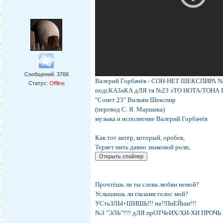
Сообщений:
3766
Валерий Горбачёв - СОН-НЕТ ШЕКСПИРА № 23
Статус:
Offline
подсКАЗаКА дЛЯ тя №23 эТО НОТА/ТОНА 
"Сонет 23" Вильям Шекспир
(перевод С. Я. Маршака)
музыка и исполнение Валерий Горбачёв
Как тот актёр, который, оробев,
Теряет нить давно знакомой роли,
Прочтёшь ли ты слова любви немой?
Услышишь ли глазами голос мой?
УСтьЗЛЫ+ШИШЬ!!! на!!ПиЕЙши!!!
№3 "ЭЛЬ"!!!! дЛЯ прОТЧеИХ/ХИ-ХИ ПРОЧЬ