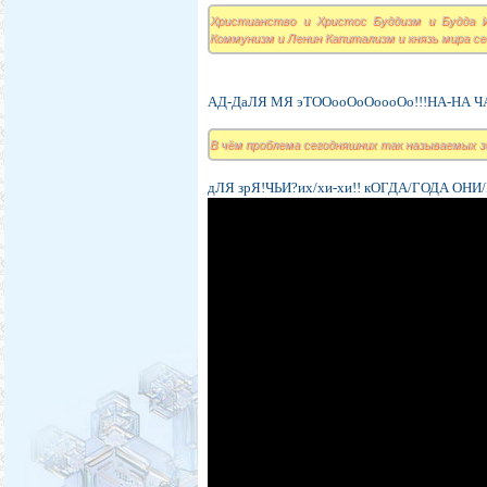
Христианство и Христос Буддизм и Будда 
Коммунизм и Ленин Капитализм и князь мира се
АД-ДаЛЯ МЯ эТООооОоОоооОо!!!НА-НА 
В чём проблема сегодняшних так называемых з
дЛЯ зрЯ!ЧЬИ?их/хи-хи!! кОГДА/ГОДА О