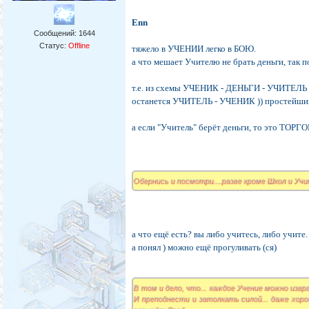
Enn
Сообщений:
1644
Статус:
Offline
тяжело в УЧЕНИИ легко в БОЮ.
а что мешает Учителю не брать деньги, так п
т.е. из схемы УЧЕНИК - ДЕНЬГИ - УЧИТЕЛЬ 
останется УЧИТЕЛЬ - УЧЕНИК )) простейший
а если "Учитель" берёт деньги, то это ТОРГО
Обернись и посмотри....разве кроме Школ и Учите
а что ещё есть? вы либо учитесь, либо учите.
а понял ) можно ещё прогуливать (ся)
В том и дело, что... каждое Учение можно извр
И преподнести и затолкать силой... даже хоро