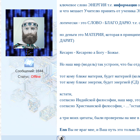
ключевое слово ЭНЕРГИЯ т.е.
информация
о
и что мешает Учителю принять от ученика 
логически - это СЛОВО - БЛАГО ДАРЮ. т.е.
но деньги это МАТЕРИЯ, которая в принци
ДАРИТ)
Кесарю - Кесарево а Богу - Божье.
Но наш мир (модель) так устроен, что бы 
Сообщений:
1644
тот кому ближе материя, будет материей (
Статус:
Offline
тот кому ближе энергия, будет энергией (
кстати,
согласно Индийской философии, наш мир, эт
согласно Христианской философии, - ...."оста
а три моих цитаты, были проверены на мне в 
Enn
Вы не враг мне, и Ваш путь это только В