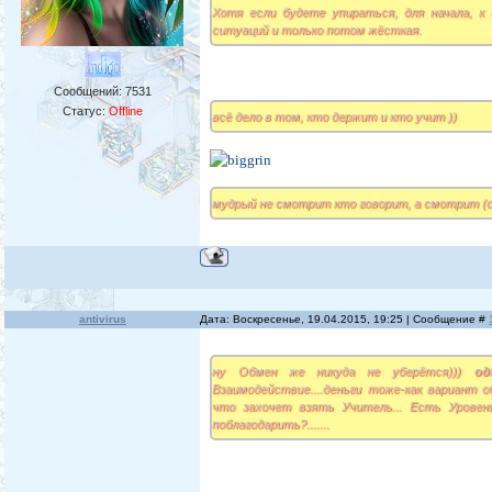
Хотя если будете упираться, для начала, к
ситуаций и только потом жёсткая.
Сообщений:
7531
Статус:
Offline
всё дело в том, кто держит и кто учит ))
мудрый не смотрит кто говорит, а смотрит (
antivirus
Дата: Воскресенье, 19.04.2015, 19:25 | Сообщение #
ну Обмен же никуда не уберётся)))
од
Взаимодействие....деньги тоже-как вариант об
что захочет взять Учитель... Есть Уровен
поблагодарить?.......