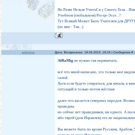
Но Разве Нельзя УчитьСя у Своего Тела... Ил
Учебном (глобальном) Pro-це-Эссе...?
Тут Всякий Может Быть Учителем для ДРУГИ
(по мне - Так...)
antivirus
Дата: Воскресенье, 19.04.2015, 18:24 | Сообщение #
AlRaMig
не нужно так нервничать.
всё что мной написано, это только моё видени
силой.
Хотя если будете упираться, для начала, к ва
ситуаций и только потом жёсткая.
далее что касается северных народов. Возмож
праведны.
но сейчас нет праведников, ни одного. А пос
ибо еврей (дом Израилев) это не национально
Вы можете быть по крови Русским, Арабом, У
иудеем из дома Израилева.