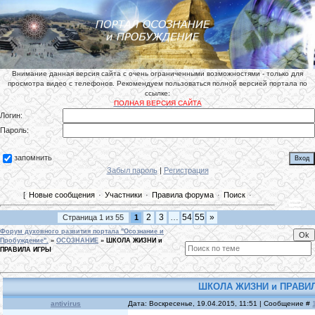
Внимание данная версия сайта с очень ограниченными возможностями - только для
просмотра видео с телефонов. Рекомендуем пользоваться полной версией портала по
ссылке:
ПОЛНАЯ ВЕРСИЯ САЙТА
Логин:
Пароль:
запомнить
Забыл пароль
|
Регистрация
[
Новые сообщения
·
Участники
·
Правила форума
·
Поиск
·
2
3
…
54
55
»
Страница
1
из
55
1
Форум духовного развития портала "Осознание и
Пробуждение".
»
ОСОЗНАНИЕ
»
ШКОЛА ЖИЗНИ и
ПРАВИЛА ИГРЫ
ШКОЛА ЖИЗНИ и ПРАВИ
antivirus
Дата: Воскресенье, 19.04.2015, 11:51 | Сообщение #