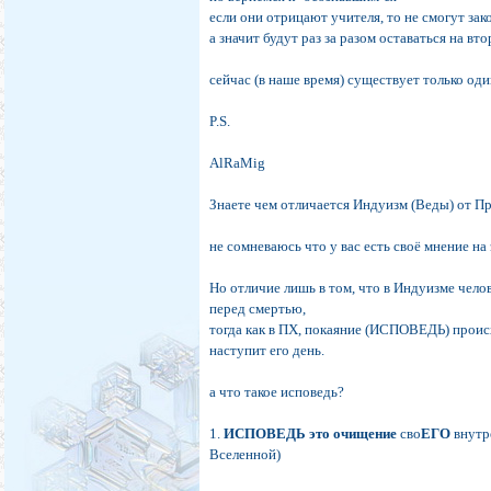
если они отрицают учителя, то не смогут зак
а значит будут раз за разом оставаться на вт
сейчас (в наше время) существует только оди
P.S.
AlRaMig
Знаете чем отличается Индуизм (Веды) от П
не сомневаюсь что у вас есть своё мнение на 
Но отличие лишь в том, что в Индуизме чел
перед смертью,
тогда как в ПХ, покаяние (ИСПОВЕДЬ) происх
наступит его день.
а что такое исповедь?
1.
ИСПОВЕДЬ это очищение
сво
ЕГО
внутре
Вселенной)