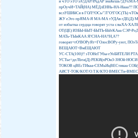
и чТО эТО зА!ДАР/РАдАР знаКешь?ДУхМА
прОучИ+ТАЙ(НА) МЁДлЕННь-НА-Нааа!!! 
вслУШИйСя в ГОЛ!!ОСь/"Л"О!ГОС(ТЬ) чТ
ЖУ еЭго прЯМА-Я МА-МА тУДАв гДЕ(Д) М
от избытка сердца говорят уста слыХА-ХАЛ
ОТ(ЦЕ) ИЗБЫ-БЫТ-БЫТЬ-БЫтКАаа СЭР-РоД
МАТь-ТЫиКАА Я!СНА-НА!!Н,А??
говорят=гО!ВОРуЯт=ГОлосВОРу-уют, ПОэТ
ВЕЩАЮТ=ВмЕЩАЮТ
УС-СТА(100)!! эТОНеГУбы-гУоБИТЕЛИ РТА!
УСТье=деЛЬта(Д) РЕКИ(пРОиЗ-ЗНОй-НОСИ-
ТОКОВ цВЕсТИкаа-СЕМьИцВЕСтикаа СОБ(О
АИСТ-ТОК/КОТ/О.Т.К/КТО ВМЕСТи-ВМЕСТ