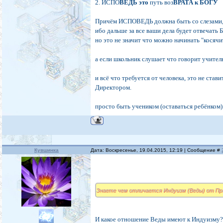
2. ИСПО
ВЕДЬ это
путь воз
ВРАТА к БОГУ
Причём ИСПОВЕДЬ должна быть со слезами, 
ибо дальше за все ваши дела будет отвечать Б
но это не значит что можно начинать "косячи
а если школьник слушает что говорит учитель
и всё что требуется от человека, это не став
Директором.
просто быть учеником (оставаться ребёнком)
Кувшинка
Дата: Воскресенье, 19.04.2015, 12:19 | Сообщение #
Знаете чем отличается Индуизм (Веды) от Пр
И какое отношение Веды имеют к Индуизму? 