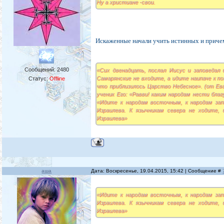
Ну а христиане -свои.
Искаженные начали учить истинных и приче
Сообщений:
2480
«Сих двенадцать, послал Иисус и заповедал 
Самарянские не входите, а идите наипаче к п
Статус:
Offline
что приблизилось Царство Небесное». (от Еван
ученик Его: «Равви! каким народам нести бл
«Идите к народам восточным, к народам за
Израилева. К язычникам севера не ходите,
Израилева»
аша
Дата: Воскресенье, 19.04.2015, 15:42 | Сообщение #
«Идите к народам восточным, к народам за
Израилева. К язычникам севера не ходите,
Израилева»