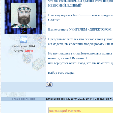
Что бы стать Богом, Вы должны стать подоб
НЕБЕСНЫЙ, ЕДИНЫЙ)
В чём нуждается Бог? ----------- в чём нуждает
Солнце?
Вы не станете УЧИТЕЛЕМ - ДИРЕКТОРОМ, п
Представьте всех тех кто сейчас стоит у вл
а в модели, вы способны моделировать и не п
Сообщений:
1644
Статус:
Offline
Но научившись тут на Земле, поняв и приняв
планете, в своей Вселенной.
или вернуться опять сюда, что бы помогать 
выбор есть всегда.
страж_вселенной
Дата: Воскресенье, 19.04.2015, 19:44 | Сообщение #
НАСТОЯЩИЙ УЧИТЕЛЬ