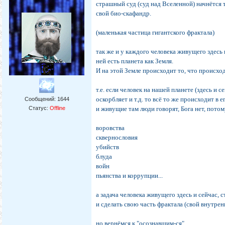
страшный суд (суд над Вселенной) начнётся 
свой био-скафандр.
(маленькая частица гигантского фрактала)
так же и у каждого человека живущего здесь и
ней есть планета как Земля.
И на этой Земле происходит то, что происход
т.е. если человек на нашей планете (здесь и с
оскорбляет и т.д. то всё то же происходит в е
Сообщений:
1644
Статус:
Offline
и живущие там люди говорят, Бога нет, потом
воровства
сквернословия
убийств
блуда
войн
пьянства и коррупции...
а задача человека живущего здесь и сейчас, 
и сделать свою часть фрактала (свой внутрен
но вернёмся к "осознавшим-ся"