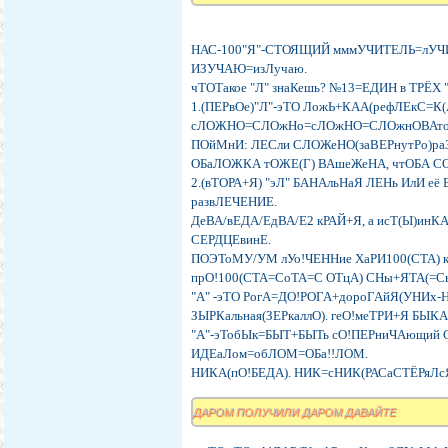
НАС-100"Я"-СТОЯЩИЙ мммУЧИТЕЛЬ=лУЧИ
ИЗУЧАЮ=изЛучаю.
чТОТакое "Л" знаКешь? №13=ЕДИН в ТРЁХ 
1.(ПЕРвОе)"Л"-эТО ЛожЬ+КАА(рефЛЕкС=К(
сЛОЖНО=СЛОжНо=сЛОжНО=СЛОжнОВАто
ПОйМнИ: ЛЕСли СЛОЖеНО(заВЕРнутРо)ра
ОБаЛОЖКА тОЖЕ(Г) ВАшеЖеНА, чтОБА СОк
2.(вТОРА+Я) "эЛ" БАНАльНаЯ ЛЕНь ИлИ е
развЛЕЧЕНИЕ.
ДеВА/вЕДА/ЕдВА/Е2 кРАЙ+Я, а исТ(Ы)инК
СЕРДЦЕвинЕ.
ПОЭТоМУ/УМ лУо!ЧЕННие ХаРИ100(СТА) 
прО!100(СТА=СоТА=С ОТцА) СНы+ЯТА(=С
"А" -эТО РогА=ДО!РОГА+дороГАйЯ(УНИх-
ЗЫРКальная(ЗЕРкаллО). геО!меТРИ+Я БЫК
"А"-эТобЫк=БЫТ+БЫТь сО!ПЕРниЧАющий
ИДЕаЛом=обЛОМ=ОБа!!ЛОМ.
НИКА(пО!БЕДА). НИК=сНИК(РАСаСТЁРяЛсЯ
ДАРОМ ПОЛУЧИЛИ ДАРОМ ДАВАЙТЕ