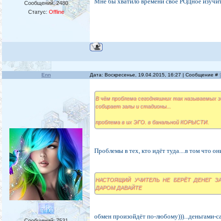
Мне бы хватило времени свое РОДное изучит
Сообщений:
2480
Статус:
Offline
Enn
Дата: Воскресенье, 19.04.2015, 16:27 | Сообщение #
В чём проблема сегодняшних так называемых з
собирает залы и стадионы...
проблема в их ЭГО. в банальной КОРЫСТИ.
Проблемы в тех, кто идёт туда....в том что они
НАСТОЯЩИЙ УЧИТЕЛЬ НЕ БЕРЁТ ДЕНЕГ ЗА
ДАРОМ ДАВАЙТЕ
обмен произойдёт по-любому)))...деньгами-сам
Сообщений:
7531