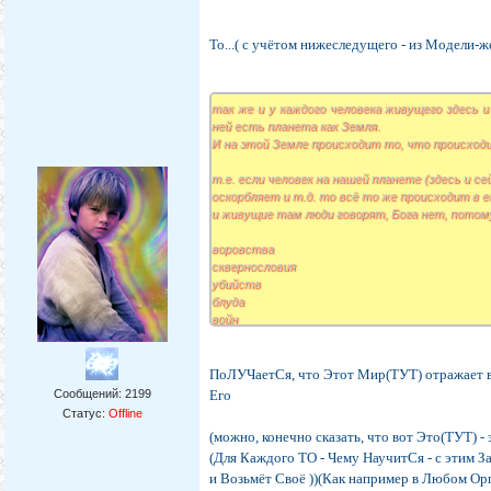
То...( с учётом нижеследущего - из Модели-же.
так же и у каждого человека живущего здесь и
ней есть планета как Земля.
И на этой Земле происходит то, что происходи
т.е. если человек на нашей планете (здесь и се
оскорбляет и т.д. то всё то же происходит в е
и живущие там люди говорят, Бога нет, потом
воровства
сквернословия
убийств
блуда
войн
пьянства и коррупции...
а задача человека живущего здесь и сейчас, ст
ПоЛУЧаетСя, что Этот Мир(ТУТ) отражает в
и сделать свою часть фрактала (свой внутрен
Сообщений:
2199
Его
Статус:
Offline
(можно, конечно сказать, что вот Это(ТУТ) 
(Для Каждого ТО - Чему НаучитСя - с этим З
и Возьмёт Своё ))(Как например в Любом Ор