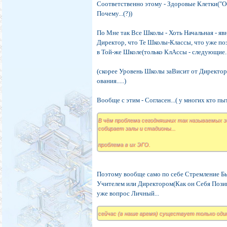
Соответственно этому - Здоровые Клетки("Общ
Почему...(?))
По Мне так Все Школы - Хоть Начальная - явн
Директор, что Те Школы-Классы, что уже п
в Той-же Школе(только КлАссы - следующие..
(скорее Уровень Школы заВисит от Директор
ования.....)
Вообще с этим - Согласен...( у многих кто п
В чём проблема сегодняшних так называемых з
собирает залы и стадионы...
проблема в их ЭГО.
Поэтому вообще само по себе Стремление Быть
Учителем или Директором(Как он Себя Пози
уже вопрос Личный...
сейчас (в наше время) существует только оди