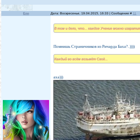
Enn
Дата: Воскресенье, 19.04.2015, 16:33 | Сообщение #
11
В том и дело, что... каждое Учение можно извратит
Помнишь Страничников из Ричарда Баха?..))))
Каждый во всём возьмёт Своё...
аха)))