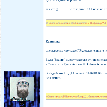
так что )) ............. не говорите ГОП, пока не
И какое отношение Веды имеют к Индуизму? А
Кувшинка
мне известно что такое ПРАвославие. иначе н
Веды (Знания) имеют такое же отношение
а Санскрит и Русский Язык = РОДные братья
В Индийских ВЕДАХ наши СЛАВЯНСКИЕ знани
искажений.
обмен произойдёт по-любому)))...деньгами-самый