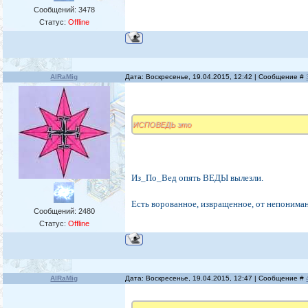
Сообщений:
3478
Статус:
Offline
AlRaMig
Дата: Воскресенье, 19.04.2015, 12:42 | Сообщение #
ИСПОВЕДЬ это
Из_По_Вед опять ВЕДЫ вылезли.
Есть ворованное, извращенное, от непониман
Сообщений:
2480
Статус:
Offline
AlRaMig
Дата: Воскресенье, 19.04.2015, 12:47 | Сообщение #