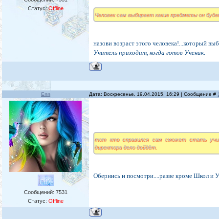
Статус:
Offline
Человек сам выбирает какие предметы он буде
назови возраст этого человека!...который выб
Учитель приходит, когда готов Ученик.
Enn
Дата: Воскресенье, 19.04.2015, 16:29 | Сообщение #
тот кто справился сам сможет стать учит
директора дело дойдёт.
Обернись и посмотри....разве кроме Школ и Уч
Сообщений:
7531
Статус:
Offline