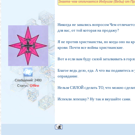
Знаете чем отличается Индуизм (Веды) от Пр
Никогда не завались вопросом Чем отличае
для вас, от той которая на продажу?
Я не против христианства, но когда оно на кр
крови. Почти все войны христианские.
Вот я если вам буду силой заталкивать в горл
Благое ведь дело, еда. А что вы подавитесь и
оправдание.
Сообщений:
2480
Статус:
Offline
Нельзя СИЛОЙ сделать ТО, что можно сделат
Испекли лепешку? Ну так и вкушайте сами.