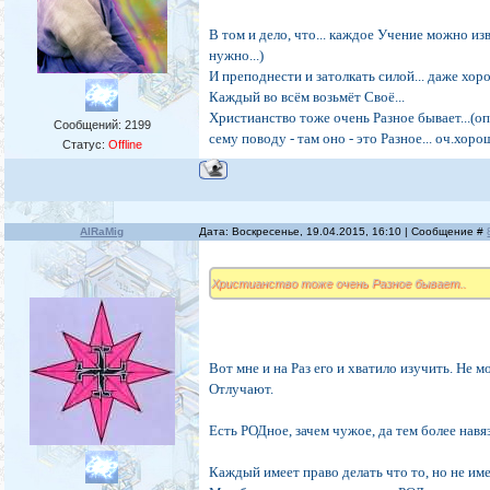
В том и дело, что... каждое Учение можно из
нужно...)
И преподнести и затолкать силой... даже хор
Каждый во всём возьмёт Своё...
Христианство тоже очень Разное бывает...(о
Сообщений:
2199
сему поводу - там оно - это Разное... оч.хоро
Статус:
Offline
AlRaMig
Дата: Воскресенье, 19.04.2015, 16:10 | Сообщение #
Христианство тоже очень Разное бывает..
Вот мне и на Раз его и хватило изучить. Не мо
Отлучают.
Есть РОДное, зачем чужое, да тем более нав
Каждый имеет право делать что то, но не име