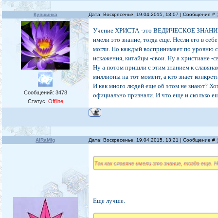
Кувшинка
Дата: Воскресенье, 19.04.2015, 13:07 | Сообщение #
Учение ХРИСТА -это ВЕДИЧЕСКОЕ ЗНАНИЕ. И
имели это знание, тогда еще. Несли его в себ
могли. Но каждый воспринимает по уровню св
искажения, китайцы -свои. Ну а христиане -с
Ну а потом пришли с этим знанием к славянам
миллионы на тот момент, а кто знает конкре
И как много людей еще об этом не знают? Х
Сообщений:
3478
официально признали. И что еще и сколько ещ
Статус:
Offline
AlRaMig
Дата: Воскресенье, 19.04.2015, 13:21 | Сообщение #
Так как славяне имели это знание, тогда еще. Н
Еще лучше.