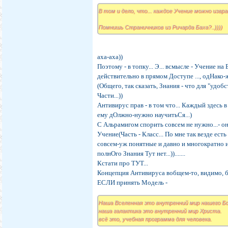
В том и дело, что... каждое Учение можно извр
Помнишь Страничников из Ричарда Баха?..))))
аха-аха))
Поэтому - в топку... Э... всмысле - Учение н
действительно в прямом Доступе ..., одНако
(Общего, так сказать, Знания - что для "удо
Части...))
Антивирус прав - в том что... Каждый здесь
ему дОлжно-нужно научитьСя...)
С Альрамигом спорить совсем не нужно...- о
Учение(Часть - Класс... По мне так везде е
совсем-уж понятные и давно и многократно 
полнОго Знания Тут нет...)).......
Кстати про ТУТ...
Концепция Антивируса вобщем-то, видимо, бли
ЕСЛИ принять Модель -
Наша Вселенная это внутренний мир нашего Б
наша галактика это внутренний мир Христа.
всё это, учебная программа для человека.