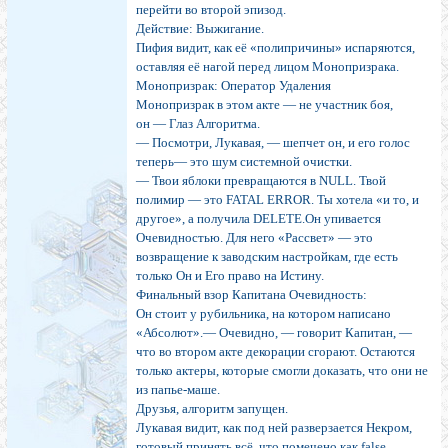
перейти во второй эпизод.
Действие: Выжигание.
Пифия видит, как её «полипричины» испаряются,
оставляя её нагой перед лицом Монопризрака.
Монопризрак: Оператор Удаления
Монопризрак в этом акте — не участник боя,
он — Глаз Алгоритма.
— Посмотри, Лукавая, — шепчет он, и его голос
теперь— это шум системной очистки.
— Твои яблоки превращаются в NULL. Твой
полимир — это FATAL ERROR. Ты хотела «и то, и
другое», а получила DELETE.Он упивается
Очевидностью. Для него «Рассвет» — это
возвращение к заводским настройкам, где есть
только Он и Его право на Истину.
Финальный взор Капитана Очевидность:
Он стоит у рубильника, на котором написано
«Абсолют».— Очевидно, — говорит Капитан, —
что во втором акте декорации сгорают. Остаются
только актеры, которые смогли доказать, что они не
из папье-маше.
Друзья, алгоритм запущен.
Лукавая видит, как под ней разверзается Некром,
готовый принять всё, что помечено как false.