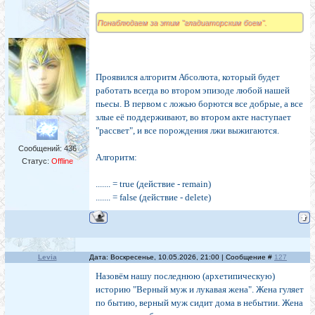
Понаблюдаем за этим "гладиаторским боем".
Проявился алгоритм Абсолюта, который будет
работать всегда во втором эпизоде любой нашей
пьесы. В первом с ложью борются все добрые, а все
злые её поддерживают, во втором акте наступает
"рассвет", и все порождения лжи выжигаются.
Сообщений:
436
Алгоритм:
Статус:
Offline
....... = true (действие - remain)
....... = false (действие - delete)
Levia
Дата: Воскресенье, 10.05.2026, 21:00 | Сообщение #
127
Назовём нашу последнюю (архетипическую)
историю "Верный муж и лукавая жена". Жена гуляет
по бытию, верный муж сидит дома в небытии. Жена