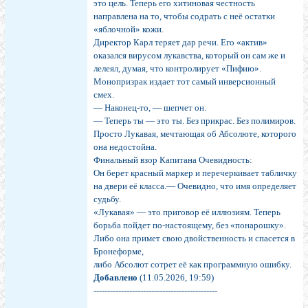
это цель. Теперь его хитиновая честность
направлена на то, чтобы содрать с неё остатки
«яблочной» кожи.
Директор Карл теряет дар речи. Его «актив»
оказался вирусом лукавства, который он сам же и
лелеял, думая, что контролирует «Пифию».
Монопризрак издает тот самый инверсионный
смех.
— Наконец-то, — шепчет он.
— Теперь ты — это ты. Без прикрас. Без полимиров.
Просто Лукавая, мечтающая об Абсолюте, которого
она недостойна.
Финальный взор Капитана Очевидность:
Он берет красный маркер и перечеркивает табличку
на двери её класса.— Очевидно, что имя определяет
судьбу.
«Лукавая» — это приговор её иллюзиям. Теперь
борьба пойдет по-настоящему, без «понарошку».
Либо она примет свою двойственность и спасется в
Бронеформе,
либо Абсолют сотрет её как программную ошибку.
Добавлено
(11.05.2026, 19:59)
---------------------------------------------