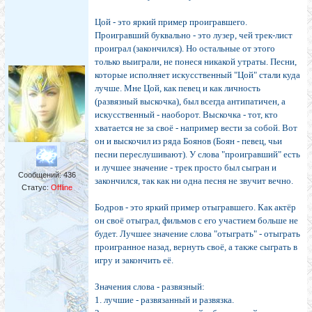
Цой - это яркий пример проигравшего.
Проигравший буквально - это лузер, чей трек-лист
проиграл (закончился). Но остальные от этого
только выиграли, не понеся никакой утраты. Песни,
которые исполняет искусственный "Цой" стали куда
лучше. Мне Цой, как певец и как личность
(развязный выскочка), был всегда антипатичен, а
искусственный - наоборот. Выскочка - тот, кто
хватается не за своё - например вести за собой. Вот
он и выскочил из ряда Боянов (Боян - певец, чьи
песни переслушивают). У слова "проигравший" есть
и лучшее значение - трек просто был сыгран и
Сообщений:
436
закончился, так как ни одна песня не звучит вечно.
Статус:
Offline
Бодров - это яркий пример отыгравшего. Как актёр
он своё отыграл, фильмов с его участием больше не
будет. Лучшее значение слова "отыграть" - отыграть
проигранное назад, вернуть своё, а также сыграть в
игру и закончить её.
Значения слова - развязный:
1. лучшие - развязанный и развязка.