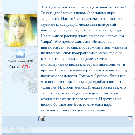
Ага. Дихотомия - это потолок для понятия "поли-".
То есть дробление в новом (реальном) мире
запрещено. Никакой многоаспектности. Все эти
заумные конструкции множества измерений
наконец обретут статус "явно несуществующие".
Нет никакого раскиданного по слоям и временам
"мира". Это просто фантазии. Именно их и
пытаются сейчас спасти одержимые виртуальным
полимиром - свои воображаемые миры, где они
великие герои, странники далёких миров,
Сообщений:
436
многомерные существа, которым миллионы лет и
Статус:
Offline
прочее. Но воображаемое рушится и рушится под
натиском реальности. Только у Лукавой Луны кое-
что останется - два осколка раздробленного она
ухватила. Исключительная. И может хвастать, что
это она все пары соединила в целое, так как все
отличаются от не целого эталона. И другого не
целого больше нет. Есть только одна пара
связанных понятий - целое и не целое.