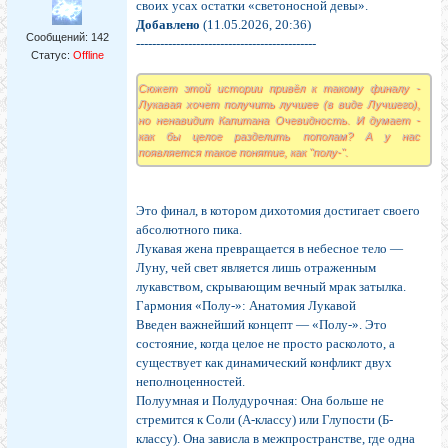
своих усах остатки «светоносной девы».
Добавлено
(11.05.2026, 20:36)
Сообщений:
142
---------------------------------------------
Статус:
Offline
Сюжет этой истории привёл к такому финалу -
Лукавая хочет получить лучшее (в виде Лучшего),
но ненавидит Капитана Очевидность. И думает -
как бы целое разделить пополам? А у нас
появляется такое понятие, как "полу-".
Это финал, в котором дихотомия достигает своего
абсолютного пика.
Лукавая жена превращается в небесное тело —
Луну, чей свет является лишь отраженным
лукавством, скрывающим вечный мрак затылка.
Гармония «Полу-»: Анатомия Лукавой
Введен важнейший концепт — «Полу-». Это
состояние, когда целое не просто расколото, а
существует как динамический конфликт двух
неполноценностей.
Полуумная и Полудурочная: Она больше не
стремится к Соли (А-классу) или Глупости (Б-
классу). Она зависла в межпространстве, где одна