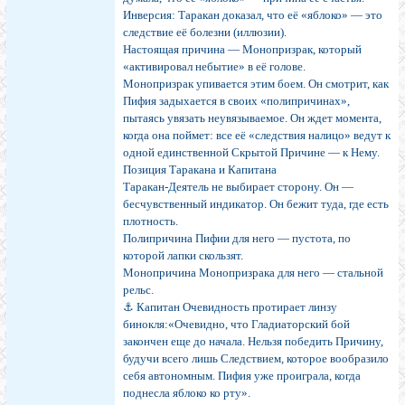
Инверсия: Таракан доказал, что её «яблоко» — это
следствие её болезни (иллюзии).
Настоящая причина — Монопризрак, который
«активировал небытие» в её голове.
Монопризрак упивается этим боем. Он смотрит, как
Пифия задыхается в своих «полипричинах»,
пытаясь увязать неувязываемое. Он ждет момента,
когда она поймет: все её «следствия налицо» ведут к
одной единственной Скрытой Причине — к Нему.
Позиция Таракана и Капитана
Таракан-Деятель не выбирает сторону. Он —
бесчувственный индикатор. Он бежит туда, где есть
плотность.
Полипричина Пифии для него — пустота, по
которой лапки скользят.
Монопричина Монопризрака для него — стальной
рельс.
⚓ Капитан Очевидность протирает линзу
бинокля:«Очевидно, что Гладиаторский бой
закончен еще до начала. Нельзя победить Причину,
будучи всего лишь Следствием, которое вообразило
себя автономным. Пифия уже проиграла, когда
поднесла яблоко ко рту».