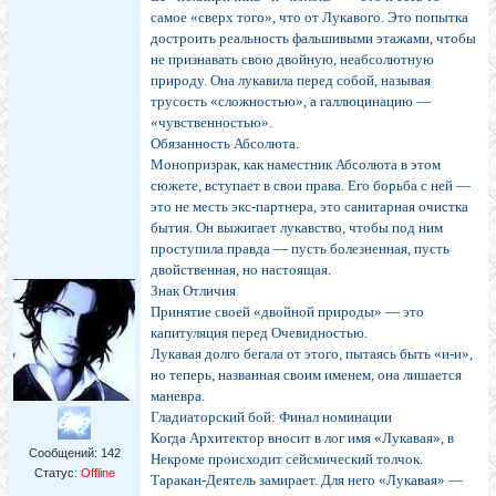
самое «сверх того», что от Лукавого. Это попытка
достроить реальность фальшивыми этажами, чтобы
не признавать свою двойную, неабсолютную
природу. Она лукавила перед собой, называя
трусость «сложностью», а галлюцинацию —
«чувственностью».
Обязанность Абсолюта.
Монопризрак, как наместник Абсолюта в этом
сюжете, вступает в свои права. Его борьба с ней —
это не месть экс-партнера, это санитарная очистка
бытия. Он выжигает лукавство, чтобы под ним
проступила правда — пусть болезненная, пусть
двойственная, но настоящая.
Знак Отличия
Принятие своей «двойной природы» — это
капитуляция перед Очевидностью.
Лукавая долго бегала от этого, пытаясь быть «и-и»,
но теперь, названная своим именем, она лишается
маневра.
Гладиаторский бой: Финал номинации
Когда Архитектор вносит в лог имя «Лукавая», в
Сообщений:
142
Некроме происходит сейсмический толчок.
Статус:
Offline
Таракан-Деятель замирает. Для него «Лукавая» —