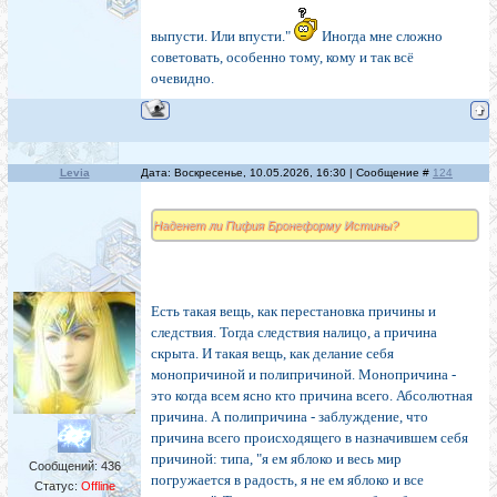
выпусти. Или впусти."
Иногда мне сложно
советовать, особенно тому, кому и так всё
очевидно.
Levia
Дата: Воскресенье, 10.05.2026, 16:30 | Сообщение #
124
Наденет ли Пифия Бронеформу Истины?
Есть такая вещь, как перестановка причины и
следствия. Тогда следствия налицо, а причина
скрыта. И такая вещь, как делание себя
монопричиной и полипричиной. Монопричина -
это когда всем ясно кто причина всего. Абсолютная
причина. А полипричина - заблуждение, что
причина всего происходящего в назначившем себя
причиной: типа, "я ем яблоко и весь мир
Сообщений:
436
погружается в радость, я не ем яблоко и все
Статус:
Offline