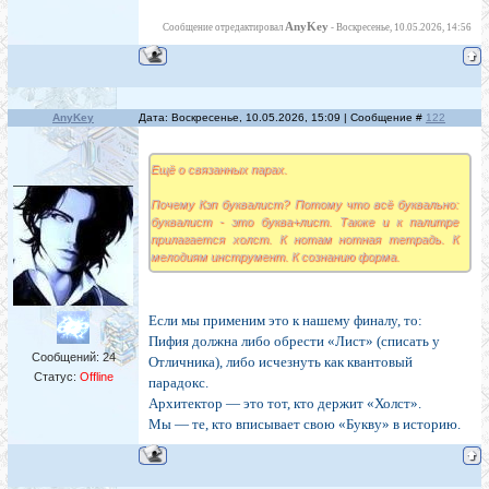
AnyKey
Сообщение отредактировал
-
Воскресенье, 10.05.2026, 14:56
AnyKey
Дата: Воскресенье, 10.05.2026, 15:09 | Сообщение #
122
Ещё о связанных парах.
Почему Кэп буквалист? Потому что всё буквально:
буквалист - это буква+лист. Также и к палитре
прилагается холст. К нотам нотная тетрадь. К
мелодиям инструмент. К сознанию форма.
Если мы применим это к нашему финалу, то:
Пифия должна либо обрести «Лист» (списать у
Сообщений:
24
Отличника), либо исчезнуть как квантовый
Статус:
Offline
парадокс.
Архитектор — это тот, кто держит «Холст».
Мы — те, кто вписывает свою «Букву» в историю.