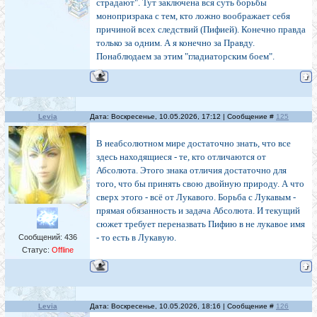
страдают". Тут заключена вся суть борьбы
монопризрака с тем, кто ложно воображает себя
причиной всех следствий (Пифией). Конечно правда
только за одним. А я конечно за Правду.
Понаблюдаем за этим "гладиаторским боем".
Levia
Дата: Воскресенье, 10.05.2026, 17:12 | Сообщение #
125
В неабсолютном мире достаточно знать, что все
здесь находящиеся - те, кто отличаются от
Абсолюта. Этого знака отличия достаточно для
того, что бы принять свою двойную природу. А что
сверх этого - всё от Лукавого. Борьба с Лукавым -
прямая обязанность и задача Абсолюта. И текущий
сюжет требует переназвать Пифию в не лукавое имя
- то есть в Лукавую.
Сообщений:
436
Статус:
Offline
Levia
Дата: Воскресенье, 10.05.2026, 18:16 | Сообщение #
126