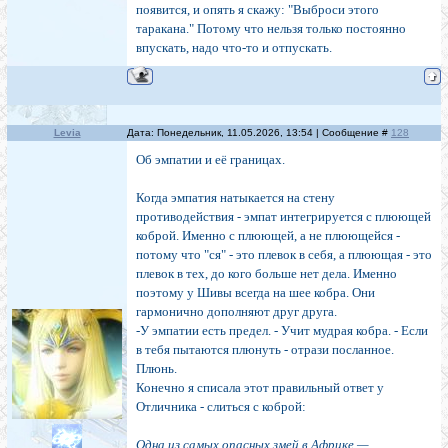
появится, и опять я скажу: "Выброси этого
таракана." Потому что нельзя только постоянно
впускать, надо что-то и отпускать.
Levia
Дата: Понедельник, 11.05.2026, 13:54 | Сообщение #
128
Об эмпатии и её границах.
Когда эмпатия натыкается на стену
противодействия - эмпат интегрируется с плюющей
коброй. Именно с плюющей, а не плюющейся -
потому что "ся" - это плевок в себя, а плюющая - это
плевок в тех, до кого больше нет дела. Именно
поэтому у Шивы всегда на шее кобра. Они
гармонично дополняют друг друга.
-У эмпатии есть предел. - Учит мудрая кобра. - Если
в тебя пытаются плюнуть - отрази посланное.
Плюнь.
Конечно я списала этот правильный ответ у
Отличника - слиться с коброй:
Одна из самых опасных змей в Африке —