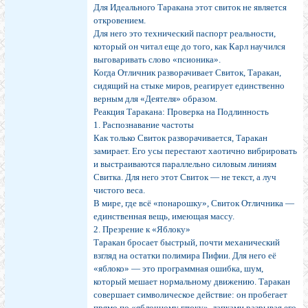
Для Идеального Таракана этот свиток не является
откровением.
Для него это технический паспорт реальности,
который он читал еще до того, как Карл научился
выговаривать слово «псионика».
Когда Отличник разворачивает Свиток, Таракан,
сидящий на стыке миров, реагирует единственно
верным для «Деятеля» образом.
Реакция Таракана: Проверка на Подлинность
1. Распознавание частоты
Как только Свиток разворачивается, Таракан
замирает. Его усы перестают хаотично вибрировать
и выстраиваются параллельно силовым линиям
Свитка. Для него этот Свиток — не текст, а луч
чистого веса.
В мире, где всё «понарошку», Свиток Отличника —
единственная вещь, имеющая массу.
2. Презрение к «Яблоку»
Таракан бросает быстрый, почти механический
взгляд на остатки полимира Пифии. Для него её
«яблоко» — это программная ошибка, шум,
который мешает нормальному движению. Таракан
совершает символическое действие: он пробегает
прямо по «яблочному глюку», лапками разрывая его