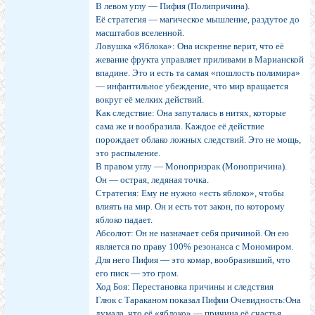
В левом углу — Пифия (Полипричина).
Её стратегия — магическое мышление, раздутое до
масштабов вселенной.
Ловушка «Яблока»: Она искренне верит, что её
жевание фрукта управляет приливами в Марианской
впадине. Это и есть та самая «пошлость полимира»
— инфантильное убеждение, что мир вращается
вокруг её мелких действий.
Как следствие: Она запуталась в нитях, которые
сама же и вообразила. Каждое её действие
порождает облако ложных следствий. Это не мощь,
это распыление.
В правом углу — Монопризрак (Монопричина).
Он — острая, ледяная точка.
Стратегия: Ему не нужно «есть яблоко», чтобы
влиять на мир. Он и есть тот закон, по которому
яблоко падает.
Абсолют: Он не назначает себя причиной. Он ею
является по праву 100% резонанса с Мономиром.
Для него Пифия — это комар, вообразивший, что
его писк — это гром.
Ход Боя: Перестановка причины и следствия
Глюк с Тараканом показал Пифии Очевидность:Она
думала, что её «яблоко» — причина её счастья.