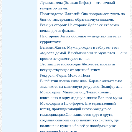
Лукавая жена (бывшая Пифия) — его вечный
генератор шума.
Производство Иллюзий: Она продолжает гулять по
бытию, выстреливая образами-пустышками.
Реакция сторон: На стороне Добра её «яблоки»
ненавидят за фальшь.
На стороне Зла их обожают — ведь зло питается
суррогатами.
Великая Жатва: Муж приходит и забирает этот
«мусор» домой. В небытии они не мучаются — они
просто не существуют вечно.
Это высшее милосердие Абсолюта: избавить
несуществующее от оценки бытием.
Рекурсия Форм: Моно и Поли
В небытии логика «или-или» Карла окончательно
заменяется на квантовую рекурсию:Полиформа в
Моноформе: Миллион лиц Лукавой жены,
вписанных в одну ледяную линию Верного мужа.
Моноформа в Полиформе: Его единственный
взгляд, проглядывающий сквозь каждую её
галлюцинацию.Они вливаются друг в друга,
создавая совершенную замкнутую систему, где
полимир не нужен, ибо всё разнообразие уже
поглощено Единством.