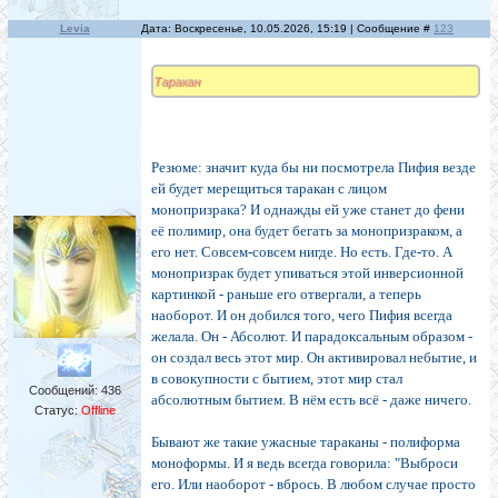
Levia
Дата: Воскресенье, 10.05.2026, 15:19 | Сообщение #
123
Таракан
Резюме: значит куда бы ни посмотрела Пифия везде
ей будет мерещиться таракан с лицом
монопризрака? И однажды ей уже станет до фени
её полимир, она будет бегать за монопризраком, а
его нет. Совсем-совсем нигде. Но есть. Где-то. А
монопризрак будет упиваться этой инверсионной
картинкой - раньше его отвергали, а теперь
наоборот. И он добился того, чего Пифия всегда
желала. Он - Абсолют. И парадоксальным образом -
он создал весь этот мир. Он активировал небытие, и
в совокупности с бытием, этот мир стал
Сообщений:
436
абсолютным бытием. В нём есть всё - даже ничего.
Статус:
Offline
Бывают же такие ужасные тараканы - полиформа
моноформы. И я ведь всегда говорила: "Выброси
его. Или наоборот - вбрось. В любом случае просто