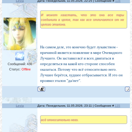
Levia
Дата: Понедельник, 11.05.2026, 22:25 | Сообщение #
134
И может хвастать, что это она все пары
соединила в целое, так как все отличаются от не
целого эталона.
На самом деле, это конечно будет лукавством -
причиной является появление в мире Очевидного
Лучшего. Он заставил всё и всех двигаться и
определяться на какой кто стороне способен
Сообщений:
436
оказаться. Потому что всё относительно него.
Статус:
Offline
Лучшее берётся, худшее отбрасывается. И это он
проявил эталон "да/нет".
Levia
Дата: Понедельник, 11.05.2026, 23:11 | Сообщение #
135
всё относительно него.