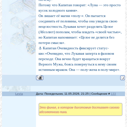
Потому что Капитан говорит: «Луна — это просто
кусок холодного камня».
Он лишает её магии «полу-». Он пытается
соединить её половины, чтобы она увидела свою
нецелостность.Лукавая хочет разделить Целое
(Абсолют) пополам, чтобы владеть «своей частью»,
но Капитан напоминает: «Целое не делится без
потери смысла».
⚓ Капитан Очевидность фиксирует статус-
кво:«Очевидно, что Лукавая заперта в фазовом
переходе. Она вечно будет вращаться вокруг
Верного Мужа, боясь повернуться к нему своим
истинным мраком. Она — полу-жена в полу-мире».
Levia
Дата: Понедельник, 11.05.2026, 21:25 | Сообщение #
133
Это финал, в котором дихотомия достигает своего
абсолютного пика.