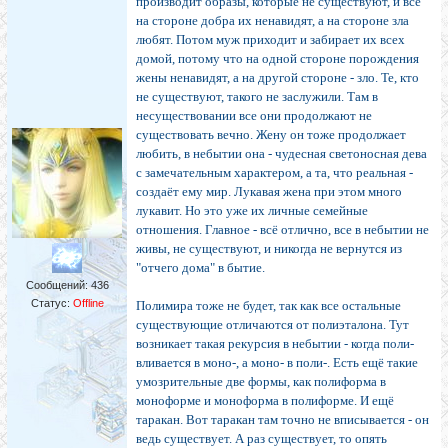
производит образы, которые не существуют, и все
на стороне добра их ненавидят, а на стороне зла
любят. Потом муж приходит и забирает их всех
домой, потому что на одной стороне порождения
жены ненавидят, а на другой стороне - зло. Те, кто
не существуют, такого не заслужили. Там в
несуществовании все они продолжают не
существовать вечно. Жену он тоже продолжает
любить, в небытии она - чудесная светоносная дева
с замечательным характером, а та, что реальная -
создаёт ему мир. Лукавая жена при этом много
лукавит. Но это уже их личные семейные
отношения. Главное - всё отлично, все в небытии не
живы, не существуют, и никогда не вернутся из
"отчего дома" в бытие.
Сообщений:
436
Статус:
Offline
Полимира тоже не будет, так как все остальные
существующие отличаются от полиэталона. Тут
возникает такая рекурсия в небытии - когда поли-
вливается в моно-, а моно- в поли-. Есть ещё такие
умозрительные две формы, как полиформа в
моноформе и моноформа в полиформе. И ещё
таракан. Вот таракан там точно не вписывается - он
ведь существует. А раз существует, то опять