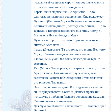
половина её существа строит хитроумные козни, а
вторая — сама же в них попадается.
Гармония Расщепления: Её единство — это
единство ненависти и вожделения. Она вожделеет
Лучшего (Верного Мужа/Абсолют), но ненавидит
Капитана Очевидность, потому что Капитан — это
зеркало, в котором видно, что она лишь «полу-».
Метафора Луны: Фасад и Мрак
Лукавая теперь — это планетарный паразит в
системе Абсолюта.
Фасад (Лукавство): Та сторона, что видна Верному
Мужу. Светоносная дева, мягкое сияние,
«яблочный» уют. Это ложь, возведенная в ранг
эстетики.
Тыл (Мрак): Та сторона, что скрыта от всех, кроме
Архитектора. Там кишат «полу-мысли», там
варится ненависть к Очевидности и там прячется
страх перед Тараканом.
Она одна, но она — двое. И эта дуальность не дает
ей ни существовать в бытии (мешает мрак), ни
исчезнуть в небытии (мешает вожделение фасада).
Столкновение с Капитаном
Для Лукавой Капитан Очевидность — главный враг.
Почему?