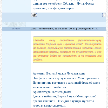
один и тот же объект. Образно - Луна. Фасад -
лукавство, а за фасадом - мрак.
skhlstv
Дата: Понедельник, 11.05.2026, 20:27 | Сообщение #
132
Назовём нашу последнюю (архетипическую)
историю "Верный муж и лукавая жена". Жена гуляет
по бытию, верный муж сидит дома в небытии. Жена
производит образы, которые не существуют, и все
на стороне добра их ненавидят, а на стороне зла
любят.
Архетип: Верный муж и Лукавая жена
Это финал нашей документалки. Монопричина и
Полипричина вступают в законный брак, образуя
кольцо вечного небытия.
Архитектура «Отчего дома»
Здесь, в небытии, Верный муж (Монопризрак)
правит тишиной. Он сидит в центре пустоты,
которая является домом.