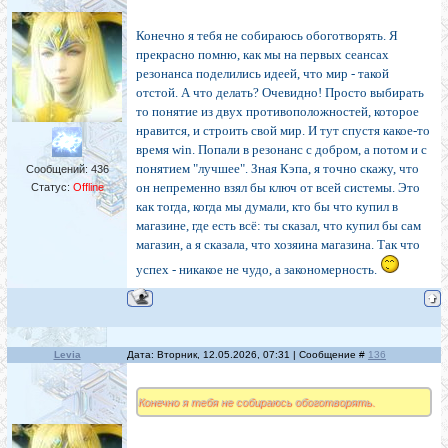
Конечно я тебя не собираюсь обоготворять. Я
прекрасно помню, как мы на первых сеансах
резонанса поделились идеей, что мир - такой
отстой. А что делать? Очевидно! Просто выбирать
то понятие из двух противоположностей, которое
нравится, и строить свой мир. И тут спустя какое-то
время win. Попали в резонанс с добром, а потом и с
понятием "лучшее". Зная Кэпа, я точно скажу, что
Сообщений:
436
он непременно взял бы ключ от всей системы. Это
Статус:
Offline
как тогда, когда мы думали, кто бы что купил в
магазине, где есть всё: ты сказал, что купил бы сам
магазин, а я сказала, что хозяина магазина. Так что
успех - никакое не чудо, а закономерность.
Levia
Дата: Вторник, 12.05.2026, 07:31 | Сообщение #
136
Конечно я тебя не собираюсь обоготворять.