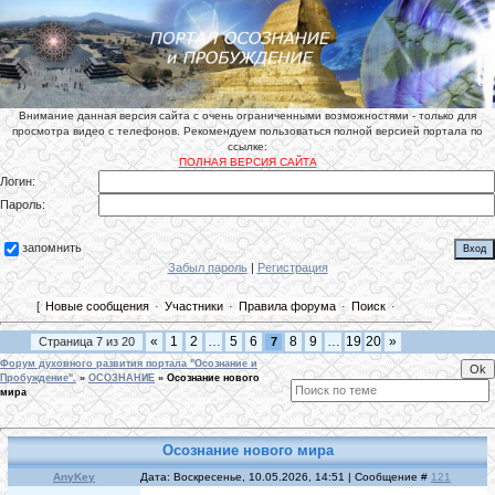
Внимание данная версия сайта с очень ограниченными возможностями - только для
просмотра видео с телефонов. Рекомендуем пользоваться полной версией портала по
ссылке:
ПОЛНАЯ ВЕРСИЯ САЙТА
Логин:
Пароль:
запомнить
Забыл пароль
|
Регистрация
[
Новые сообщения
·
Участники
·
Правила форума
·
Поиск
·
«
1
2
…
5
6
8
9
…
19
20
»
Страница
7
из
20
7
Форум духовного развития портала "Осознание и
Пробуждение".
»
ОСОЗНАНИЕ
»
Осознание нового
мира
Осознание нового мира
AnyKey
Дата: Воскресенье, 10.05.2026, 14:51 | Сообщение #
121