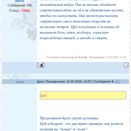
мозамбикская кобра. Она не только обладает
Сообщений:
436
смертельным ядом, но ей и не обязательно кусать,
Статус:
Offline
чтобы его выпустить. Она может распылить
смертельную смесь токсичных веществ на
несколько метров. При попадании в человека яд
вызывает боль, отек, волдыри, серьезное
повреждение тканей, а иногда и смерть.
Levia
Сообщение отредактировал
-
Понедельник, 11.05.2026, 13:56
Levia
Дата: Понедельник, 11.05.2026, 16:07 | Сообщение #
129
Цой
Продолжаем брать уроки дуоязыка.
Цой и Бодров - это два ярких примера, как делятся
понятия на "лучше" и "хуже":