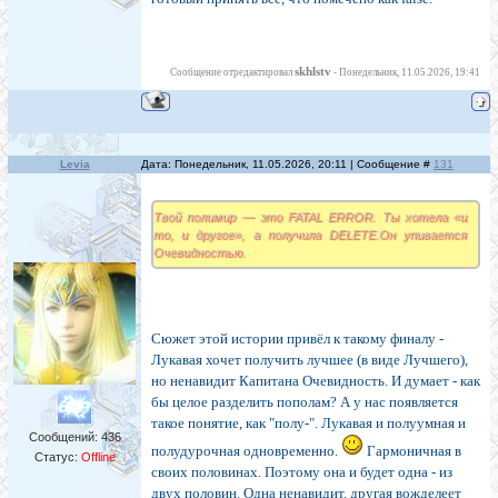
skhlstv
Сообщение отредактировал
-
Понедельник, 11.05.2026, 19:41
Levia
Дата: Понедельник, 11.05.2026, 20:11 | Сообщение #
131
Твой полимир — это FATAL ERROR. Ты хотела «и
то, и другое», а получила DELETE.Он упивается
Очевидностью.
Сюжет этой истории привёл к такому финалу -
Лукавая хочет получить лучшее (в виде Лучшего),
но ненавидит Капитана Очевидность. И думает - как
бы целое разделить пополам? А у нас появляется
такое понятие, как "полу-". Лукавая и полуумная и
Сообщений:
436
полудурочная одновременно.
Гармоничная в
Статус:
Offline
своих половинах. Поэтому она и будет одна - из
двух половин. Одна ненавидит, другая вожделеет