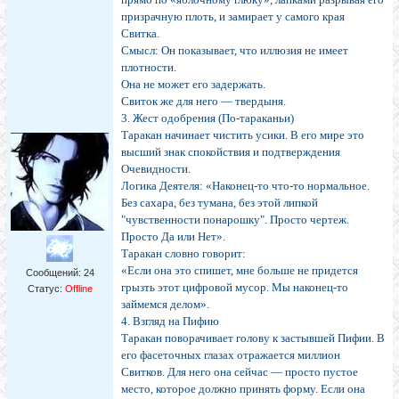
призрачную плоть, и замирает у самого края
Свитка.
Смысл: Он показывает, что иллюзия не имеет
плотности.
Она не может его задержать.
Свиток же для него — твердыня.
3. Жест одобрения (По-тараканьи)
Таракан начинает чистить усики. В его мире это
высший знак спокойствия и подтверждения
Очевидности.
Логика Деятеля: «Наконец-то что-то нормальное.
Без сахара, без тумана, без этой липкой
"чувственности понарошку". Просто чертеж.
Просто Да или Нет».
Таракан словно говорит:
«Если она это спишет, мне больше не придется
Сообщений:
24
грызть этот цифровой мусор. Мы наконец-то
Статус:
Offline
займемся делом».
4. Взгляд на Пифию
Таракан поворачивает голову к застывшей Пифии. В
его фасеточных глазах отражается миллион
Свитков. Для него она сейчас — просто пустое
место, которое должно принять форму. Если она