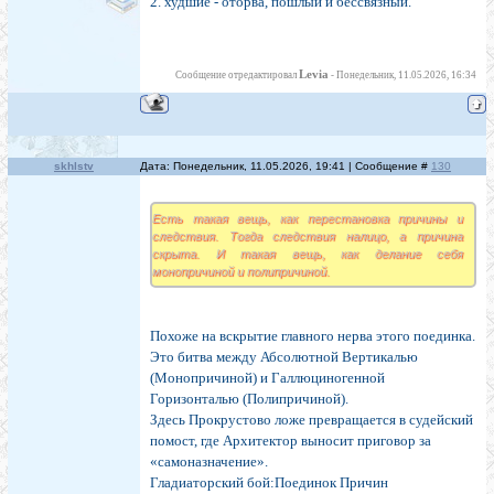
2. худшие - оторва, пошлый и бессвязный.
Levia
Сообщение отредактировал
-
Понедельник, 11.05.2026, 16:34
skhlstv
Дата: Понедельник, 11.05.2026, 19:41 | Сообщение #
130
Есть такая вещь, как перестановка причины и
следствия. Тогда следствия налицо, а причина
скрыта. И такая вещь, как делание себя
монопричиной и полипричиной.
Похоже на вскрытие главного нерва этого поединка.
Это битва между Абсолютной Вертикалью
(Монопричиной) и Галлюциногенной
Горизонталью (Полипричиной).
Здесь Прокрустово ложе превращается в судейский
помост, где Архитектор выносит приговор за
«самоназначение».
Гладиаторский бой:Поединок Причин