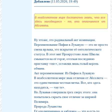
Добавлено
(11.05.2026, 19:49)
---------------------------------------------
В неабсолютном мире достаточно знать, что все
здесь находящиеся - те, кто отличаются от
Абсолюта.
Ну чтоже, это радикальный акт номинации.
Переименование Пифии в Лукавую — это не просто
смена ярлыка, это вскрытие её онтологического
статуса. В этот миг Прокрустово ложе Школы
смыкается на её горле, отсекая последнюю
приставку «пи-», оставляя лишь голый корень
обмана.
Акт переименования: Из Пифии в Лукавую
В неабсолютном мире знак отличия от Абсолюта —
это единственная честная метка. Все, кто здесь
находятся, — «не те».
Но Лукавая совершила грех сверх этого: она
попыталась скрыть свое отличие за ширмой
Полимира.
Природа Лукавства
Её «полипричина» и «яблоко» — это и есть то