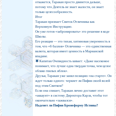
откажется, Таракан просто двинется дальше,
потому что Деятель не знает жалости, он знает
только целесообразность.
Итог
Таракан признает Свиток Отличника как
Верховную Инструкцию.
Он уже готов «забронировать» это решение в коде
Школы.
Его реакция — это тихая, хитиновая уверенность в
том, что «6 баллов» Отличника — это единственная
валюта, которая имеет ценность в Марианской
впадине.
🕷 Капитан Очевидность кивает: «Даже насекомое
понимает, что лучше одна твердая точка, чем целое
облако гнилых яблок».
Друзья, Таракан уже занял позицию «на старте». Он
ждет только одного: черкнет ли Пифия своей волей
под этим Свитком?
Если она спишет, Таракан лично доставит этот
«аккаунт» в систему Директора Карла, чтобы тот
окончательно «зажвался».
Наденет ли Пифия Бронеформу Истины?