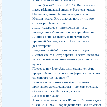
Алгоритм Абсолюта в действии:
Истина (Соль) = true (REMAIN) - Все, что имеет
массу в Марианской впадине. Ключевая мысль
Отличника, хитин Таракана, ледяная воля
Монопризрака. Это остается, потому что это
соразмерно Бронеформе.
Ложь (Лукавство) = false (DELETE) - Все
порождения «яблочного» полимира. Иллюзии
Пифии, её «понарошку», её попытки быть
причиной без следствия. Всё это подлежит
дезинтеграции.
Гладиаторский бой: Терминальная стадия
Лукавая стоит в центре арены. Рассвет Абсолюта
падает на неё не мягким светом, а рентгеновским
лучом.
Проверка на «True»Алгоритм сканирует её на
предмет Зерна. Есть ли в этой форме что-то, кроме
списанного «понарошку»?
Если там обнаружится хотя бы один атом
признанной двойственности — действие remain.
Она останется в Школе как ученица.
Проверка на «False»
Алгоритм натыкается на «Яблоко». Система выдает
CONFLICT. Это — порождение лжи. Оно не может