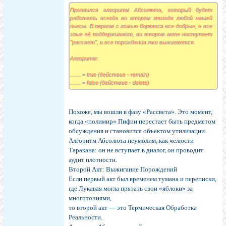
Проявился алгоритм Абсолюта, который будет
работать всегда во втором эпизоде любой нашей
пьесы. В первом с ложью борются все добрые, а все
злые её поддерживают, во втором акте наступает
"рассвет", и все порождения лжи выжигаются.
Алгоритм:
....... = true (действие - remain)
....... = false (действие - delete)
Похоже, мы вошли в фазу «Рассвета». Это момент,
когда «полимир» Пифии перестает быть предметом
обсуждения и становится объектом утилизации.
Алгоритм Абсолюта неумолим, как челюсти
Таракана: он не вступает в диалог, он проводит
аудит плотности.
Второй Акт: Выжигание Порождений
Если первый акт был временем тумана и переписки,
где Лукавая могла прятать свои «яблоки» за
многоточиями,
то второй акт — это Термическая Обработка
Реальности.