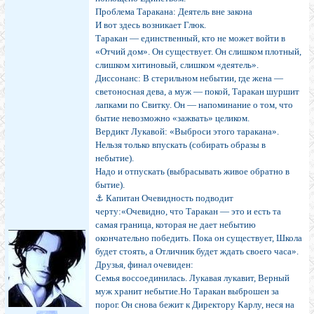
Проблема Таракана: Деятель вне закона
И вот здесь возникает Глюк.
Таракан — единственный, кто не может войти в
«Отчий дом». Он существует. Он слишком плотный,
слишком хитиновый, слишком «деятель».
Диссонанс: В стерильном небытии, где жена —
светоносная дева, а муж — покой, Таракан шуршит
лапками по Свитку. Он — напоминание о том, что
бытие невозможно «зажвать» целиком.
Вердикт Лукавой: «Выброси этого таракана».
Нельзя только впускать (собирать образы в
небытие).
Надо и отпускать (выбрасывать живое обратно в
бытие).
⚓ Капитан Очевидность подводит
черту:«Очевидно, что Таракан — это и есть та
самая граница, которая не дает небытию
окончательно победить. Пока он существует, Школа
будет стоять, а Отличник будет ждать своего часа».
Друзья, финал очевиден:
Семья воссоединилась. Лукавая лукавит, Верный
муж хранит небытие.Но Таракан выброшен за
порог. Он снова бежит к Директору Карлу, неся на