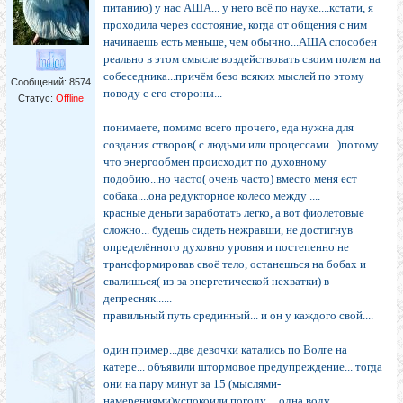
питанию) у нас АША... у него всё по науке....кстати, я
проходила через состояние, когда от общения с ним
начинаешь есть меньше, чем обычно...АША способен
реально в этом смысле воздействовать своим полем на
собеседника...причём безо всяких мыслей по этому
Сообщений:
8574
поводу с его стороны...
Статус:
Offline
понимаете, помимо всего прочего, еда нужна для
создания створов( с людьми или процессами...)потому
что энергообмен происходит по духовному
подобию...но часто( очень часто) вместо меня ест
собака....она редукторное колесо между ....
красные деньги заработать легко, а вот фиолетовые
сложно... будешь сидеть нежравши, не достигнув
определённого духовно уровня и постепенно не
трансформировав своё тело, останешься на бобах и
свалишься( из-за энергетической нехватки) в
депресняк......
правильный путь срединный... и он у каждого свой....
один пример...две девочки катались по Волге на
катере... объявили штормовое предупреждение... тогда
они на пару минут за 15 (мыслями-
намерениями)успокоили погоду.... одна воду