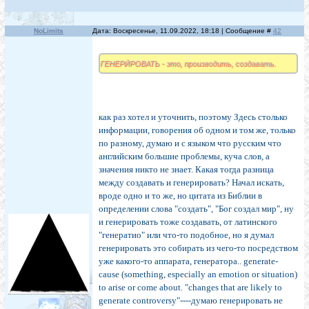
NoLimits
Дата: Воскресенье, 11.09.2022, 18:18 | Сообщение #
42
ГЕНЕРИ́РОВАТЬ - это, производить, создавать.
как раз хотел и уточнить, поэтому Здесь столько
информации, говорения об одном и том же, только
по разному, думаю и с языком что русским что
английским большие проблемы, куча слов, а
значения никто не знает. Какая тогда разница
между создавать и генерировать? Начал искать,
вроде одно и то же, но цитата из Библии в
определении слова "создать", "Бог создал мир", ну
и генерировать тоже создавать, от латинского
"генератио" или что-то подобное, но я думал
генерировать это собирать из чего-то посредством
уже какого-то аппарата, генератора.. generate-
cause (something, especially an emotion or situation)
to arise or come about. "changes that are likely to
generate controversy"----думаю генерировать не