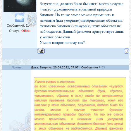
безусловно, должно было бы иметь место в случае
«чисто» духовно-нематериальной природы
биополя. Но то же самое можно применить к
неживым (или умершим) материальным объектам:
Сообщений:
1144
феномена биополя (или ауры) у этих объектов не
Статус:
Offline
наблюдается. Данный феномен присутствует лишь
у живых объектов.
У меня вопрос почему так?
Noame
Дата: Вторник, 20.09.2022, 07:07 | Сообщение #
53
У меня вопрос к знатокам:
во всех известных всевозможных описаниях «сугубо»
духовно-нематериальных объектов (душ, «духов»,
«призраков», образов и т.п.) нигде не встречается
наличия признаков биополя как такового, хотя его
наличие у этих объектов, безусловно, должно было бы
иметь место в случае «чисто» духовно-
нематериальной природы биополя. Но то же самое
можно применить к неживым (или умершим)
материальным объектам: феномена биополя (или ауры)
у этих объектов не наблюдается. Данный феномен