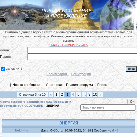
Внимание данная версия сайта с очень ограниченными возможностями - только для
просмотра видео с телефонов. Рекомендуем пользоваться полной версией портала по
ссылке:
ПОЛНАЯ ВЕРСИЯ САЙТА
Логин:
Пароль:
запомнить
Забыл пароль
|
Регистрация
[
Новые сообщения
·
Участники
·
Правила форума
·
Поиск
·
«
1
2
4
5
…
9
10
»
Страница
3
из
10
3
Форум духовного развития портала "Осознание и
Пробуждение".
»
ОСОЗНАНИЕ
»
ЭНЕРГИЯ
ЭНЕРГИЯ
NoLimits
Дата: Суббота, 10.09.2022, 04:19 | Сообщение #
41