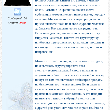
и-или субстанция физики это атомы, у мысли-
намерения это электричество, или кварк, квант,
бозон, название не критично, но это и есть
субстанция которая меняет, переставляет, порядок
Сообщений:
64
материи. Мы как личность есть репродуктор и
Статус:
Offline
приёмник вселенной, но и своё, с уровня человека
добавляем. Как электричество для радио, так
Вселенная для нас, как материал радио к этому
миру, так наше тело, как тот кто крутит ручку
приёмника и ретронслятора, так наши прошлые и
настоящие стремления меняют наши действия и
направления.
Может этот всё очевидно, и всем известно здесь,
но я пытаюсь структурировать этот
энергетическо-смысловой хаос, а призывы и
лозунги типа "мы это всё, а всё есть мы", помоему
пишут на том что пытаются побыстрее продать,
но без пользы и с пустым звоном. Если слова и
факты нельзя использовать логически, для поиска
практики, значит они бесполезны. А это наводит
на мысль о разности вибраций энергии или
сигнала-один сигнал просто повторяет что пожар,
а другой уже уточняет, что где когда и тп. Это по