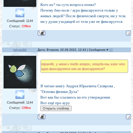
Кого их? ты суть вопроса понял?
Почему био-поле / аура фиксируются только у
живых людей? После физической смерти, ни у тела
Сообщений:
1144
ни у души уходящей от тела уже не фиксируется.
Статус:
Offline
tolyan4ik
Дата: Вторник, 20.09.2022, 12:43 | Сообщение #
55
tolyan4ik, у меня к тебе вопрос, откуда ты взял что
аура фиксируется или не фиксируется?
Я читаю книгу Андрея Юрьевича Склярова ,
"Основы физики Духа"
Вот как бы ссылаюсь на его утверждения .
Сообщений:
1144
Вот ещё про ауру
Статус:
Offline