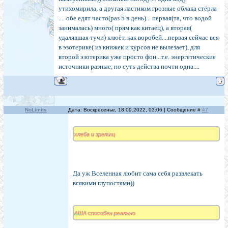
утихомирила, а другая ластиком грозные облака стёрла
.... обе едят часто(раз 5 в день)... первая(та, что водой
занималась) много( прям как китаец), а вторая(
удалявшая тучи) клюёт, как воробей....первая сейчас вся
в эзотерике( из книжек и курсов не вылезает), для
второй эзотерика уже просто фон...т.е. энергетические
источники разные, но суть действа почти одна....
NoLimits
Дата: Воскресенье, 18.09.2022, 03:06 | Сообщение #
47
хлеба и зрелищ
Да уж Вселенная любит сама себя развлекать
всякими глупостями))
АША способен реально