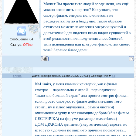
Может Вы просветите людей вроде меня, как ещё
можно экономить энергию? Как узнать, что
смотря фильм, энергия пополняется, а не
расходуется глупо и бездумно, таким образом
оттягивая момент накопления энергии нужной и
достаточной для видения иных видов сущностей в
этой реальности или получения способностей
Сообщений:
64
типа ясновидения или контроля физиологии своего
Статус:
Offline
тела? Заранее благодарен
спика
Дата: Воскресенье, 11.09.2022, 20:03 | Сообщение #
44
NoLimits
, у меня главный критерий, как я фильм
смотрю.... параллельно с игрой... периодически
"включаю большой экран" или просто смотрю фильм...
если просто смотрю, то фильм действительно того
стоит... ну и плюс ощущения... самым чистым(
очищающим душу и заряжающим добром ) был фильм
СЕСТРИЧКА( на форуме размещал masterkosta)
ДОМ ДРАКОНА для меня (энергетическая)гадость, но
которую я должна по какой-то причине посмотреть...
(смотрела в маленьком окошке, параллельно играя...т.е. я