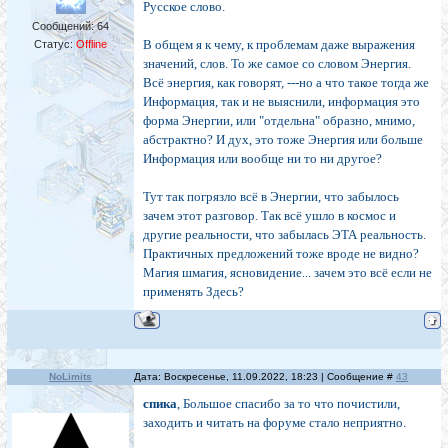
Русское слово.
Сообщений:
64
В общем я к чему, к проблемам даже выражения
Статус:
Offline
значений, слов. То же самое со словом Энергия.
Всё энергия, как говорят, ---но а что такое тогда же
Информация, так и не выяснили, информация это
форма Энергии, или "отдельна" образно, мнимо,
абстрактно? И дух, это тоже Энергия или больше
Информация или вообще ни то ни другое?
Тут так погрязло всё в Энергии, что забылось
зачем этот разговор. Так всё ушло в космос и
другие реальности, что забылась ЭТА реальность.
Практичных предложений тоже вроде не видно?
Магия шмагия, ясновидение... зачем это всё если не
применять Здесь?
NoLimits
Дата: Воскресенье, 11.09.2022, 18:23 | Сообщение #
43
спика
, Большое спасибо за то что почистили,
заходить и читать на форуме стало неприятно.