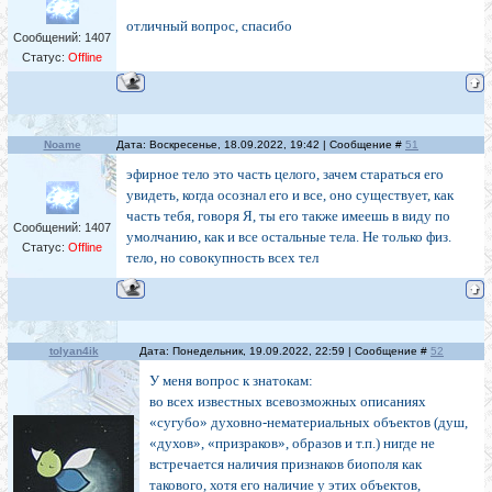
отличный вопрос, спасибо
Сообщений:
1407
Статус:
Offline
Noame
Дата: Воскресенье, 18.09.2022, 19:42 | Сообщение #
51
эфирное тело это часть целого, зачем стараться его
увидеть, когда осознал его и все, оно существует, как
часть тебя, говоря Я, ты его также имеешь в виду по
Сообщений:
1407
умолчанию, как и все остальные тела. Не только физ.
Статус:
Offline
тело, но совокупность всех тел
tolyan4ik
Дата: Понедельник, 19.09.2022, 22:59 | Сообщение #
52
У меня вопрос к знатокам:
во всех известных всевозможных описаниях
«сугубо» духовно-нематериальных объектов (душ,
«духов», «призраков», образов и т.п.) нигде не
встречается наличия признаков биополя как
такового, хотя его наличие у этих объектов,