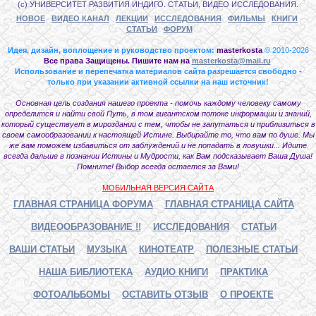
(с) УНИВЕРСИТЕТ РАЗВИТИЯ ИНДИГО. СТАТЬИ, ВИДЕО ИССЛЕДОВАНИЯ.
НОВОЕ
ВИДЕО КАНАЛ
ЛЕКЦИИ
ИССЛЕДОВАНИЯ
ФИЛЬМЫ
КНИГИ
СТАТЬИ
ФОРУМ
Идея, дизайн, воплощение и руководство проектом:
masterkosta
© 2010-2026
Все права Защищены. Пишите нам на
masterkosta@mail.ru
Использование и перепечатка материалов сайта разрешается свободно -
только при указании активной ссылки на наш источник!
Основная цель создания нашего проекта - помочь каждому человеку самому
определится и найти свой Путь, в том гигантском потоке информации и знаний,
который существует в мироздании с тем, чтобы не запутаться и приблизиться в
своем самообразовании к настоящей Истине. Выбирайте то, что вам по душе. Мы
же вам поможем избавиться от заблуждений и не попадать в ловушки... Идите
всегда дальше в познании Истины и Мудрости, как Вам подсказывает Ваша Душа!
Помните! Выбор всегда остается за Вами!
МОБИЛЬНАЯ ВЕРСИЯ САЙТА
ГЛАВНАЯ СТРАНИЦА ФОРУМА
ГЛАВНАЯ СТРАНИЦА САЙТА
ВИДЕООБРАЗОВАНИЕ !!
ИССЛЕДОВАНИЯ
СТАТЬИ
ВАШИ СТАТЬИ
МУЗЫКА
КИНОТЕАТР
ПОЛЕЗНЫЕ СТАТЬИ
НАША БИБЛИОТЕКА
АУДИО КНИГИ
ПРАКТИКА
ФОТОАЛЬБОМЫ
ОСТАВИТЬ ОТЗЫВ
О ПРОЕКТЕ