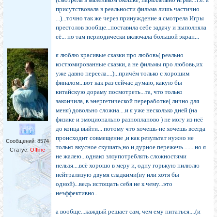
присутствовала в реальности фильма лишь частично
...)...точно так же через принуждение я смотрела Игры
престолов вообще...поставила себе задачу и выполняла
её... но там периодически включала большой экран...
я люблю красивые сказки про любовь( реально
костюмированные сказки, а не фильмы про любовь,их
уже давно переела....)...причём только с хорошим
финалом...вот как раз сейчас думаю, какую бы
китайскую дораму посмотреть...та, что только
закончила, в энергетической переработке( лично для
меня) довольно сложна....и я уже несколько дней (на
физике и эмоционально разнопланово ) не могу из неё
до конца выйти... потому что хочешь-не хочешь всегда
происходит совмещение ,и как результат нужно не
Сообщений:
8574
только вкусное скушать,но и дурное пережечь....... но я
Статус:
Offline
не жалею...однако злоупотреблять сложностями
нельзя....всё хорошо в меру и, одну горькую пилюлю
нейтрализую двумя сладкими(ну или хотя бы
одной)...ведь истощать себя не к чему...это
неэффективно..
а вообще...каждый решает сам, чем ему питаться....(и