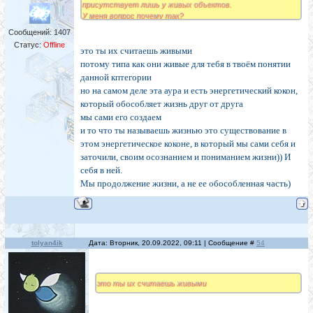
присутствует лишь у живых объектов.
У меня вопрос почему так?
Сообщений:
1407
Статус:
Offline
это ты их считаешь живыми
потому типа как они живые для тебя в твоём понятии
данной кптегории
но на самом деле эта аура и есть энергетический кокон,
который обособляет жизнь друг от друга
мы сами его создаем
и то что ты называешь жизнью это существование в
этом энергетическое коконе, в который мы сами себя и
заточили, своим осознанием и пониманием жизни)) И
себя в ней.
Мы продолжение жизни, а не ее обособленная часть)
tolyan4ik
Дата: Вторник, 20.09.2022, 09:11 | Сообщение #
54
это ты их считаешь живыми