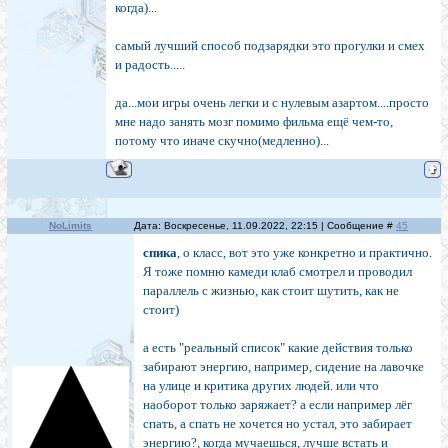
когда)...
самый лучший способ подзарядки это прогулки и смех
и радость.....
да...мои игры очень легки и с нулевым азартом....просто
мне надо занять мозг помимо фильма ещё чем-то,
потому что иначе скучно(медленно)...
NoLimits
Дата: Воскресенье, 11.09.2022, 22:15 | Сообщение #
45
спика
, о класс, вот это уже конкретно и практично.
Я тоже помню камеди клаб смотрел и проводил
параллель с жизнью, как стоит шутить, как не
стоит)
а есть "реальный список" какие действия только
забирают энергию, например, сидение на лавочке
на улице и критика других людей. или что
наоборот только заряжает? а если например лёг
спать, а спать не хочется но устал, это забирает
энергию?, когда мучаешься, лучше встать и