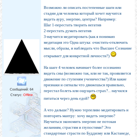
Возможно ли описать постепенные шаги или
стадии для человека который хочет научится
видеть ауру, энергию, центры? Например:
Шаг 1-перестать творить негатив
2-перестать думать негатив
3-научится медитировать (как я понимаю
медитация это Одна штука: очистить-отключить
мысли, образы, и наблюдать что Высшее Сознание
открывает для конкретной личности?)
На шаге 4 человек начинает более осознанно
видеть сны (возможно так, или не так, проявляется
движение по ступеням ученичества?) Или какие
признаки и сигналы что движешься правильно,
Сообщений:
64
перестал болеть или ощущать страх?... научился
Статус:
Offline
питаться через день едой?
А что дальше? Нужно терпеливо медитировать и
повторять мантру: хочу видеть энергию?
Научиться экономить энергию не потокая
желаниям, страстям и глупостями? Это
стандартные страсти по Буддизму или Кастанеде,