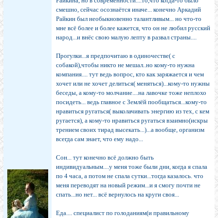
Райкина, но в современности....то,что когда-то было
смешно, сейчас осознаётся иначе... конечно Аркадий
Райкин был необыкновенно талантливым... но что-то
мне всё более и более кажется, что он не любил русский
народ...и внёс свою малую лепту в развал страны....
Прогулки...я предпочитаю в одиночестве( с
собакой),чтобы никто не мешал..но кому-то нужна
компания.... тут ведь вопрос, кто как заряжается и чем
хочет или не хочет делиться( меняться)...кому-то нужны
беседы, а кому-то молчание....на лавочке тоже неплохо
посидеть... ведь главное с Землёй пообщаться...кому-то
нравиться ругаться( выколачивать энергию из тех, с кем
ругается), а кому-то нравиться ругаться взаимно(искры
трением своих тирад высекать...)...а вообще, организм
всегда сам знает, что ему надо...
Сон... тут конечно всё должно быть
индивидуальным....у меня тоже были дни, когда я спала
по 4 часа, а потом не спала сутки...тогда казалось. что
меня переводят на новый режим...и я смогу почти не
спать...но нет... всё вернулось на круги своя...
Еда.... специалист по голоданиям(и правильному