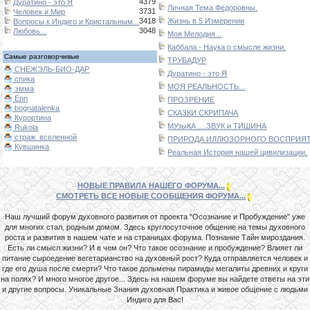
4379
Дуратино - это Я
Личная Тема Фёдоровны.
3731
Человек и Мир
3418
Жизнь в 5 Измерении
Вопросы к Индиго и Кристальным...
3048
Любовь...
Моя Мелодия...
Каббала - Наука о смысле жизни.
Самые разговорчивые
ТРУБАДУР
СНЕЖЭЛЬ-БИО-ДАР
Дуратино - это Я
спика
МОЯ РЕАЛЬНОСТЬ...
эмма
Enn
ПРОЗРЕНИЕ
bognatalenka
СКАЗКИ СКРИПАЧА
Курортина
МУзыКА ....ЗВУК и ТИШИНА
Rukola
страж_вселенной
ПРИРОДА ИЛЛЮЗОРНОГО ВОСПРИЯТИ
Кувшинка
Реальная История нашей цивилизации.
НОВЫЕ ПРАВИЛА НАШЕГО ФОРУМА...
СМОТРЕТЬ ВСЕ НОВЫЕ СООБЩЕНИЯ ФОРУМА...
Наш лучший форум духовного развития от проекта "Осознание и Пробуждение" уже
для многих стал, родным домом. Здесь круглосуточное общение на темы духовного
роста и развития в нашем чате и на страницах форума. Познание Тайн мироздания.
Есть ли смысл жизни? И в чем он? Что такое осознание и пробуждение? Влияет ли
питание сыроедение вегетарианство на духовный рост? Куда отправляется человек и
где его душа после смерти? Что такое дольмены пирамиды мегалиты древних и круги
на полях? И много многое другое... Здесь на нашем форуме вы найдете ответы на эти
и другие вопросы. Уникальные Знания духовная Практика и живое общение с людьми
Индиго для Вас!