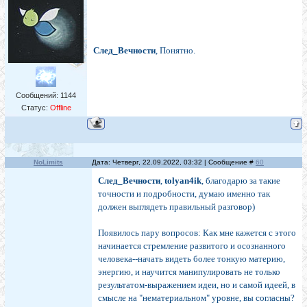
След_Вечности
, Понятно.
Сообщений:
1144
Статус:
Offline
NoLimits
Дата: Четверг, 22.09.2022, 03:32 | Сообщение #
60
След_Вечности
,
tolyan4ik
, благодарю за такие
точности и подробности, думаю именно так
должен выглядеть правильный разговор)
Появилось пару вопросов: Как мне кажется с этого
начинается стремление развитого и осознанного
человека--начать видеть более тонкую материю,
энергию, и научится манипулировать не только
результатом-выражением идеи, но и самой идеей, в
смысле на "нематериальном" уровне, вы согласны?