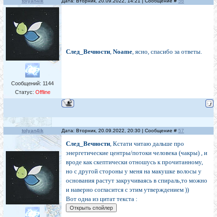
tolyan4ik
Дата: Вторник, 20.09.2022, 14:21 | Сообщение #
56
След_Вечности
,
Noame
, ясно, спасибо за ответы.
Сообщений:
1144
Статус:
Offline
tolyan4ik
Дата: Вторник, 20.09.2022, 20:30 | Сообщение #
57
След_Вечности
, Кстати читаю дальше про
энергетические центры/потоки человека (чакры) , и
вроде как скептически отношусь к прочитанному,
но с другой стороны у меня на макушке волосы у
основания растут закручиваясь в спираль,то можно
и наверно согласится с этим утверждением ))
Вот одна из цитат текста :