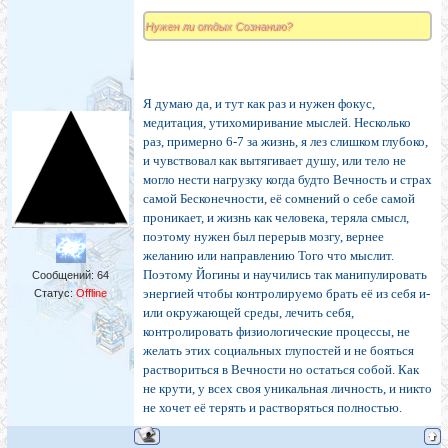
Нужен ли отдых Сознанию?
Я думаю да, и тут как раз и нужен фокус,
медитация, утихомиривание мыслей. Несколько
раз, примерно 6-7 за жизнь, я лез слишком глубоко,
и чувствовал как вытягивает душу, или тело не
могло нести нагрузку когда будто Вечность и страх
самой Бесконечности, её сомнений о себе самой
проникает, и жизнь как человека, теряла смысл,
поэтому нужен был перерыв мозгу, вернее
желанию или направлению Того что мыслит.
Поэтому Йогины и научились так манипулировать
Сообщений:
64
энергией чтобы контролируемо брать её из себя и-
Статус:
Offline
или окружающей среды, лечить себя,
контролировать физиологические процессы, не
желать этих социальных глупостей и не бояться
раствориться в Вечности но остаться собой. Как
не крути, у всех своя уникальная личность, и никто
не хочет её терять и растворяться полностью.