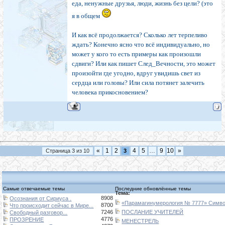
еда, ненужные друзья, люди, жизнь без цели? (это
я в общем
И как всё продолжается? Сколько лет терпеливо
ждать? Конечно ясно что всё индивидуально, но
может у кого то есть примеры как произошли
сдвиги? Или как пишет След_Вечности, это может
произойти где угодно, вдруг увидишь свет из
сердца или головы? Или сила потянет залечить
человека прикосновением?
«
1
2
4
5
…
9
10
»
Страница
3
из
10
3
Самые отвечаемые темы
Последние обновлённые темы
Тема:
8908
Осознания от Сириуса .
«Парамагинумерология № 7777» Символ
8700
Что происходит сейчас в Мире...
7246
ПОСЛАНИЕ УЧИТЕЛЕЙ
Свободный разговор...
4776
ПРОЗРЕНИЕ
МЕНЕСТРЕЛЬ