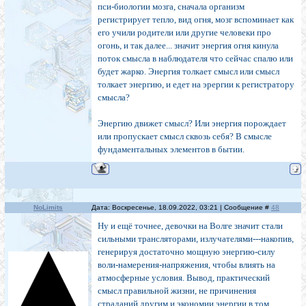
пси-биологии мозга, сначала организм
регистрирует тепло, вид огня, мозг вспоминает как
его учили родители или другие человеки про
огонь, и так далее... значит энергия огня кинула
поток смысла в наблюдателя что сейчас спалю или
будет жарко. Энергия толкает смысл или смысл
толкает энергию, и едет на эрергии к регистратору
смысла?
Энергию движет смысл? Или энергия порождает
или пропускает смысл сквозь себя? В смысле
фундаментальных элементов в бытии.
NoLimits
Дата: Воскресенье, 18.09.2022, 03:21 | Сообщение #
48
Ну и ещё точнее, девочки на Волге значит стали
сильными трансляторами, излучателями---накопив,
генерируя достаточно мощную энергию-силу
воли-намерения-напряжения, чтобы влиять на
атмосферные условия. Вывод, практический
смысл правильной жизни, не причинения
страданий другим и экономии энергии в том,