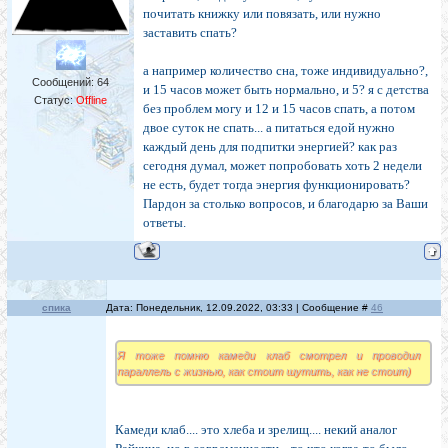
почитать книжку или повязать, или нужно
заставить спать?
а например количество сна, тоже индивидуально?,
Сообщений:
64
и 15 часов может быть нормально, и 5? я с детства
Статус:
Offline
без проблем могу и 12 и 15 часов спать, а потом
двое суток не спать... а питаться едой нужно
каждый день для подпитки энергией? как раз
сегодня думал, может попробовать хоть 2 недели
не есть, будет тогда энергия функционировать?
Пардон за столько вопросов, и благодарю за Ваши
ответы.
спика
Дата: Понедельник, 12.09.2022, 03:33 | Сообщение #
46
Я тоже помню камеди клаб смотрел и проводил
параллель с жизнью, как стоит шутить, как не стоит)
Камеди клаб.... это хлеба и зрелищ.... некий аналог