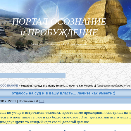
ПОРТАЛ ОСОЗНАНИЕ
и ПРОБУЖДЕНИЕ
Этот место для Искателей и Исследователей...
ОСОЗНАНИЕ
»
отдаюсь на суд и в вашу власть... лечите как умеете :)
(серьезная проблема у мен
отдаюсь на суд и в вашу власть... лечите как умеете :)
.2017, 22:31 | Сообщение #
101
дешь по улице и встречаешь человека, просто мимо проходишь и смотришь на нег
ся его поле такое теплое и как будто свое-свое . Этот длиться миг всего лишь 
дим друг друга то каждый идет своей дорогой дальше.