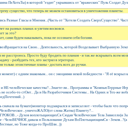
ина ПеХотьТы) в которой "ездит" укрывшись от "вражеских" Пуль Солдат Дух
вергну существо, что теперь не можем остановиться в уничтожении планеты.
ись Разные Гласы и Мнения...(Часть от "Хотели Создать СверхСущество". Часть
лет на разных планах и улетим восвояси.
жет за это?
ет, сами будем наказывать, пока не осознаем себя богами.
 возВращается на Свою... Деятельность, которой Возделывает Выбранную Землю
я не расстроюсь. Просто буду бродить по планам - и так же вскрывать всем моз
адачу - разбудить тех, кто застрял в эгрегорах.
ня только эгоистичные планы - достать всех до ручки.
 момент) с одним знакомым... он с эмоциями некой поБедности - "Я её вскрыл к
все и НЕ-челоВеческие качества?...Знаете-ли... Программы и "КомпьюТеррные И
не особо-то стОит... Да и На Разработчиков Системы... На Одних и Тех-же во
редПочтений...)
 сначала на бумаге(монитор подзакрылся и записал вот - чтобы было что попро
Е ЧелоВеческое...уничтоЖАЛО(от слова Жатва) Планету?...
т ИГРОКОВ...- Духов воплотьщающихСя Сюдав ЧелоВеческие Тела Зависело(и Зави
е - ЧелоВЕЧНОЕ давала в Пользование Духам ВоПлотьщающимСя - Земля...?(а в
Местные, но Тоже когда-то ПроШли...))