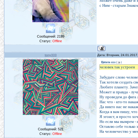
Может очень даже и зн
с Ним - старым Знако
Сообщений:
2199
Статус:
Offline
tony333
Дата: Вторник, 24.01.2017
Цитата
аша
(
)
человек так устроен
Забудьте слово челов
Так хотели создать с
Любите планету. Заче
Может и правда - лу
Ну проведем до фига 
Нас что - кто-то накаж
Да никто нас не накаж
Когда я вам пишу, что
Я эгоист, я просто хо
Но если мы вымрем - я
Оставлю себе только з
Сообщений:
521
На человечество у мен
Статус:
Offline