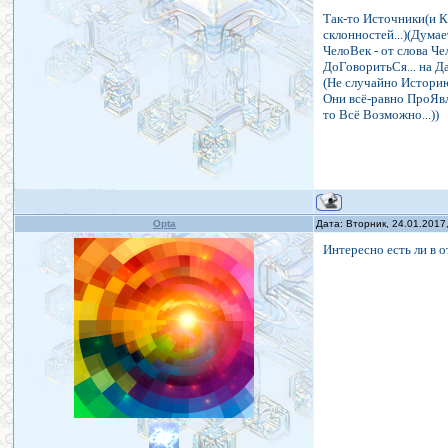
Так-то Источники(и Ка
склонностей...)(Думае
ЧелоВек - от слова Ч
ДоГоворитьСя... на Д
(Не случайно Историю
Они всё-равно ПроЯвля
то Всё Возможно...))
Opta
Дата: Вторник, 24.01.2017
Интересно есть ли в о