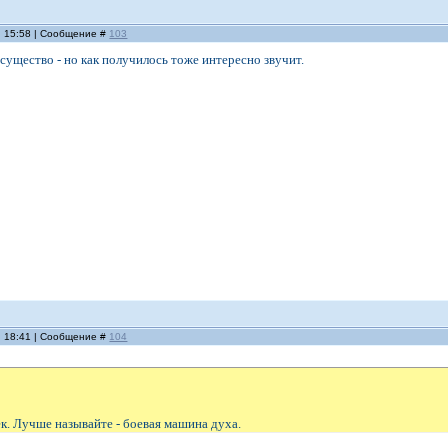
, 15:58 | Сообщение #
103
 существо - но как получилось тоже интересно звучит.
, 18:41 | Сообщение #
104
ек. Лучше называйте - боевая машина духа.