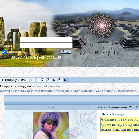
Логин:
Пароль:
запомнить
Забыл пароль
|
Регистрация
«
1
2
3
4
5
Страница
6
из
6
6
Модератор форума:
streaminformation
Форум духовного развития портала "Осознание и Пробуждение".
»
Осознание и Пробуждение
»
аша
Дата: Понедельник, 23.01
Цитата
Opta
(
)
А бывает и так что и
кроме взгляда ощущает
может никогда не уви