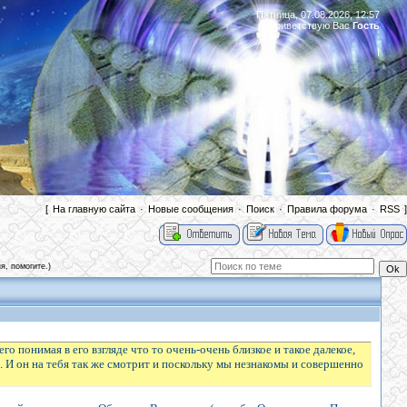
Пятница, 07.08.2026, 12:57
Приветствую Вас
Гость
|
[
На главную сайта
·
Новые сообщения
·
Поиск
·
Правила форума
·
RSS
]
я, помогите.)
о понимая в его взгляде что то очень-очень близкое и такое далекое,
... И он на тебя так же смотрит и поскольку мы незнакомы и совершенно