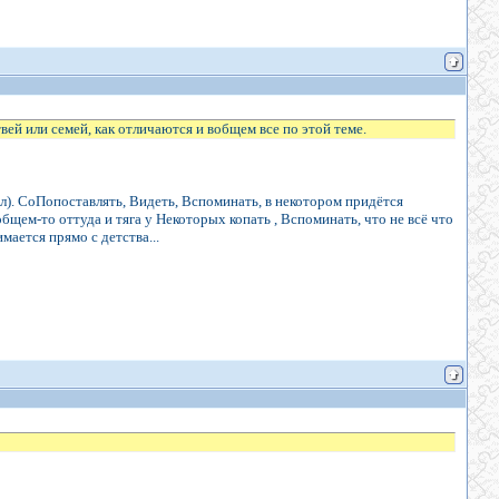
вей или семей, как отличаются и вобщем все по этой теме.
л). СоПопоставлять, Видеть, Вспоминать, в некотором придётся
ем-то оттуда и тяга у Некоторых копать , Вспоминать, что не всё что
мается прямо с детства...