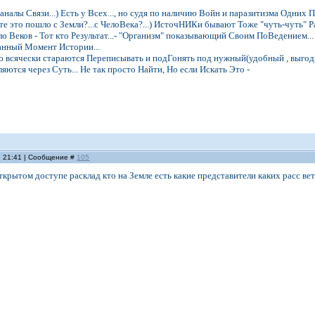
налы Связи...) Есть у Всех..., но судя по наличию Войн и паразитизма Одних Пос
те это пошло с Земли?...с ЧелоВека?...) ИсточНИКи бывают Тоже "чуть-чуть" Ра
ело Веков - Тот кто Результат...- "Организм" показывающий Своим ПоВедением
анный Момент Истории...
 всячески стараются Переписывать и подГонять под нужный(удобный , выгодны
ются через Суть... Не так просто Найти, Но если Искать Это -
, 21:41 | Сообщение #
105
ткрытом доступе расклад кто на Земле есть какие представители каких расс вет