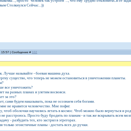
акомы..., просто "человек так устроен"..., что ему Трудно отклонитьСя от за
мым Столкнулся Сейчас...))
, 15:57 | Сообщение #
102
ек. Лучше называйте - боевая машина духа.
вергну существо, что теперь не можем остановиться в уничтожении планеты.
м?
чше все уничтожить?
лет на разных планах и улетим восвояси.
ет за это?
ет, сами будем наказывать, пока не осознаем себя богами.
 мне не нравится человечество. Мне пофиг.
чу, чтоб оболочки научились летать в космос. Чтоб можно было вернуться и ро
 не расстроюсь. Просто буду бродить по планам - и так же вскрывать всем мозг
адачу - разбудить тех, кто застрял в эгрегорах.
я только эгоистичные планы - достать всех до ручки.