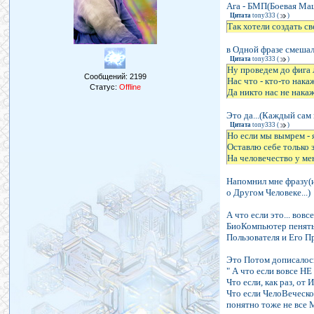
Ага - БМП(Боевая Маш
Цитата
tony333
(
)
Так хотели создать с
в Одной фразе смешал
Цитата
tony333
(
)
Ну проведем до фига 
Сообщений:
2199
Нас что - кто-то нака
Статус:
Offline
Да никто нас не накаж
Это да...(Каждый сам
Цитата
tony333
(
)
Но если мы вымрем - 
Оставлю себе только з
На человечество у ме
Напомнил мне фразу(и
о Другом Человеке...)
А что если это... во
БиоКомпьютер пенять 
Пользователя и Его П
Это Потом дописалось
" А что если вовсе Н
Что если, как раз, о
Что если ЧелоВеческо
понятно тоже не все 