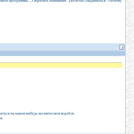
данной программы..., Обратить Внимание...(хотя-бы Озадачиться - Почему
диться на каком-нибудь космическом корабле.
и.