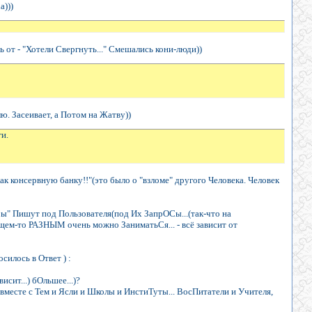
а)))
 от - "Хотели Свергнуть..." Смешались кони-люди))
. Засеивает, а Потом на Жатву))
ги.
ак консервную банку!!"(это было о "взломе" другого Человека. Человек
гры" Пишут под Пользователя(под Их ЗапрОСы...(так-что на
бщем-то РАЗНЫМ очень можно ЗаниматьСя... - всё зависит от
силось в Ответ ) :
сит...) бОльшее...)?
месте с Тем и Ясли и Школы и ИнстиТуты... ВосПитатели и Учителя,