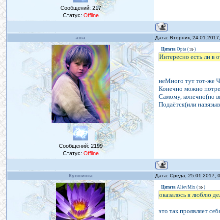
Сообщений:
217
Статус:
Offline
аша
Дата: Вторник, 24.01.2017
Цитата
Opta
(
)
Интересно есть ли в 
неМного тут тот-же Ч
Конечно можно потреб
Самому, конечно(по в
Подаётся(или навязыва
Сообщений:
2199
Статус:
Offline
Кувшинка
Дата: Среда, 25.01.2017,
Цитата
AlievMix
(
)
оказалось я люблю де
это так проявляет се