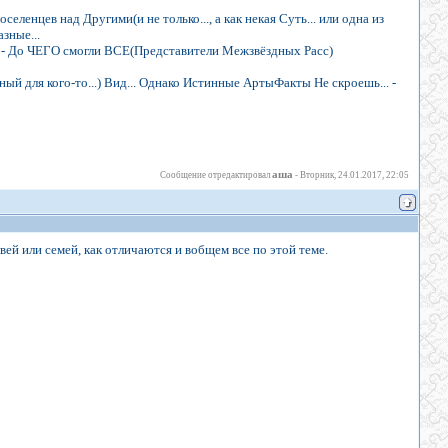
еленцев над Другими(и не только..., а как некая Суть... или одна из
зные...
... - До ЧЕГО смогли ВСЕ(Представители Межзвёздных Расс)
й для кого-то...) Вид... Однако Истинные АртыФакты Не скроешь... -
аша
Сообщение отредактировал
-
Вторник, 24.01.2017, 22:05
вей или семей, как отличаются и вобщем все по этой теме.