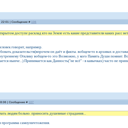
, 22:01 | Сообщение #
106
открытом доступе расклад кто на Земле есть какие представители каких расс вет
еловек говорит, например.
овать доказательств(впрочем он даёт и факты. вобщем-то в архивах и достава
нутреннему Отклику вобщем-то это Возможно, у кого Память Души помнит. Вобщ
ется нынче...) Принимается как Данность("не всё" - в кавычках) часто не прини
 08:06 | Сообщение #
107
лать людям больно. приносить душевные страдания...
бя программа самоуничтожения.