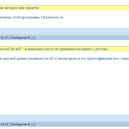
ние которое мне приятно
ричинах этой программы. Отключить ее.
, 11:17 | Сообщение #
108
сть("не всё" - в кавычках) часто не принимается прямо с детства...
в царской армии упоминается об отличии врага и его идентификации кто с како
, 14:42 | Сообщение #
109