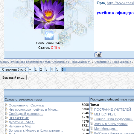
Opta
,
http://www.anas
учебник офицеро
Сообщений:
3478
Статус:
Offline
Форум духовного развития портала "Осознание и Пробуждение".
»
Осознание и Пробуждение
»
«
1
2
3
4
5
Страница
6
из
6
6
Самые отвечаемые темы
Последние обновлённые тем
8908
Тема:
Осознания от Сириуса .
8700
Что происходит сейчас в Мире...
ПОСЛАНИЕ УЧИТЕЛЕЙ
7246
Свободный разговор...
МЕНЕСТРЕЛЬ
4776
ПРОЗРЕНИЕ
Личная Тема Фёдоровны.
4379
Дуратино - это Я
Жизнь в 5 Измерении
3731
Человек и Мир
Моя Мелодия...
3418
Вопросы к Индиго и Кристальным...
Каббала - Наука о смысле