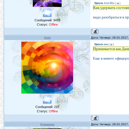
Цитата
AlievMix
(
)
Как удержать состоя
надо разобраться в п
Сообщений:
3478
Статус:
Offline
Opta
Дата: Четверг, 26.01.2017
Цитата
аша
(
)
Принимается как Данно
Еще в книеге офицеро
Сообщений:
217
Статус:
Offline
Кувшинка
Дата: Четверг, 26.01.2017