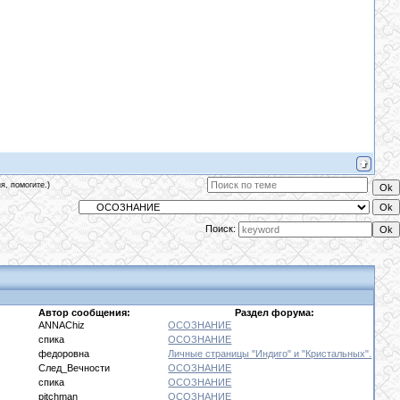
я, помогите.)
Поиск:
Автор сообщения:
Раздел форума:
19
ANNAChiz
ОСОЗНАНИЕ
25
спика
ОСОЗНАНИЕ
14
федоровна
Личные страницы "Индиго" и "Кристальных".
37
След_Вечности
ОСОЗНАНИЕ
51
спика
ОСОЗНАНИЕ
34
pitchman
ОСОЗНАНИЕ