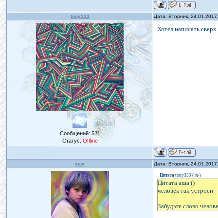
tony333
Дата: Вторник, 24.01.2017
Хотел написать сверх
Сообщений:
521
Статус:
Offline
аша
Дата: Вторник, 24.01.2017
Цитата
tony333
(
)
Цитата аша ()
человек так устроен
Забудьте слово челов