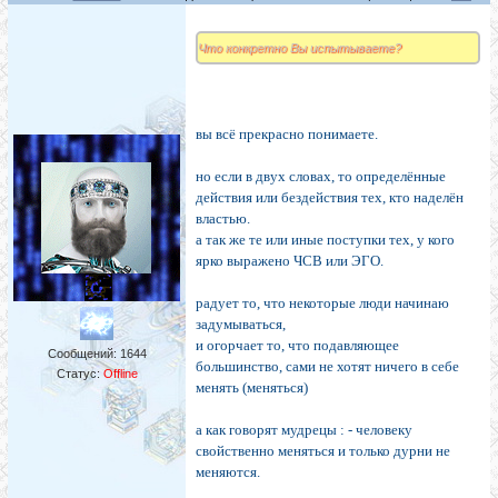
Что конкретно Вы испытываете?
вы всё прекрасно понимаете.
но если в двух словах, то определённые
действия или бездействия тех, кто наделён
властью.
а так же те или иные поступки тех, у кого
ярко выражено ЧСВ или ЭГО.
радует то, что некоторые люди начинаю
задумываться,
и огорчает то, что подавляющее
Сообщений:
1644
большинство, сами не хотят ничего в себе
Статус:
Offline
менять (меняться)
а как говорят мудрецы : - человеку
свойственно меняться и только дурни не
меняются.