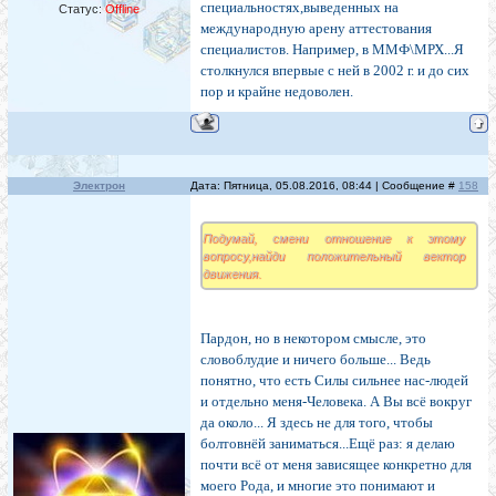
специальностях,выведенных на
Статус:
Offline
международную арену аттестования
специалистов. Например, в ММФ\МРХ...Я
столкнулся впервые с ней в 2002 г. и до сих
пор и крайне недоволен.
Электрон
Дата: Пятница, 05.08.2016, 08:44 | Сообщение #
158
Подумай, смени отношение к этому
вопросу,найди положительный вектор
движения.
Пардон, но в некотором смысле, это
словоблудие и ничего больше... Ведь
понятно, что есть Силы сильнее нас-людей
и отдельно меня-Человека. А Вы всё вокруг
да около... Я здесь не для того, чтобы
болтовнёй заниматься...Ещё раз: я делаю
почти всё от меня зависящее конкретно для
моего Рода, и многие это понимают и