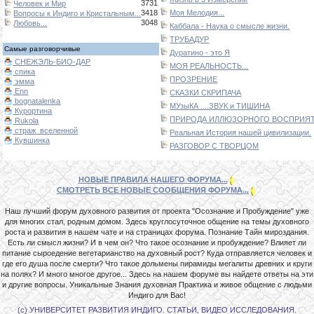
3731
Человек и Мир
3418
Моя Мелодия...
Вопросы к Индиго и Кристальным...
3048
Любовь...
Каббала - Наука о смысле жизни.
ТРУБАДУР
Самые разговорчивые
Дуратино - это Я
СНЕЖЭЛЬ-БИО-ДАР
МОЯ РЕАЛЬНОСТЬ...
спика
ПРОЗРЕНИЕ
эмма
Enn
СКАЗКИ СКРИПАЧА
bognatalenka
МУзыКА ....ЗВУК и ТИШИНА
Курортина
ПРИРОДА ИЛЛЮЗОРНОГО ВОСПРИЯТИ
Rukola
страж_вселенной
Реальная История нашей цивилизации.
Кувшинка
РАЗГОВОР С ТВОРЦОМ
НОВЫЕ ПРАВИЛА НАШЕГО ФОРУМА...
СМОТРЕТЬ ВСЕ НОВЫЕ СООБЩЕНИЯ ФОРУМА...
Наш лучший форум духовного развития от проекта "Осознание и Пробуждение" уже
для многих стал, родным домом. Здесь круглосуточное общение на темы духовного
роста и развития в нашем чате и на страницах форума. Познание Тайн мироздания.
Есть ли смысл жизни? И в чем он? Что такое осознание и пробуждение? Влияет ли
питание сыроедение вегетарианство на духовный рост? Куда отправляется человек и
где его душа после смерти? Что такое дольмены пирамиды мегалиты древних и круги
на полях? И много многое другое... Здесь на нашем форуме вы найдете ответы на эти
и другие вопросы. Уникальные Знания духовная Практика и живое общение с людьми
Индиго для Вас!
(с) УНИВЕРСИТЕТ РАЗВИТИЯ ИНДИГО. СТАТЬИ, ВИДЕО ИССЛЕДОВАНИЯ.