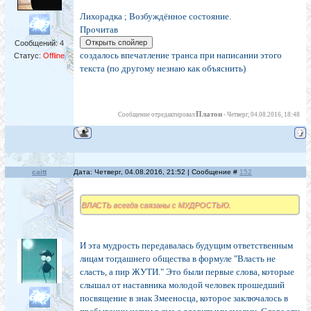
Лихорадка ; Возбуждённое состояние.
Прочитав
Сообщений:
4
создалось впечатление транса при написании этого
Статус:
Offline
текста (по другому незнаю как объяснить)
Платон
Сообщение отредактировал
-
Четверг, 04.08.2016, 18:48
caitt
Дата: Четверг, 04.08.2016, 21:52 | Сообщение #
152
ВЛАСТЬ всегда связаны с МУДРОСТЬЮ.
И эта мудрость передавалась будущим ответственным
лицам тогдашнего общества в формуле "Власть не
сласть, а пир ЖУТИ." Это были первые слова, которые
слышал от наставника молодой человек прошедший
посвящение в знак Змееносца, которое заключалось в