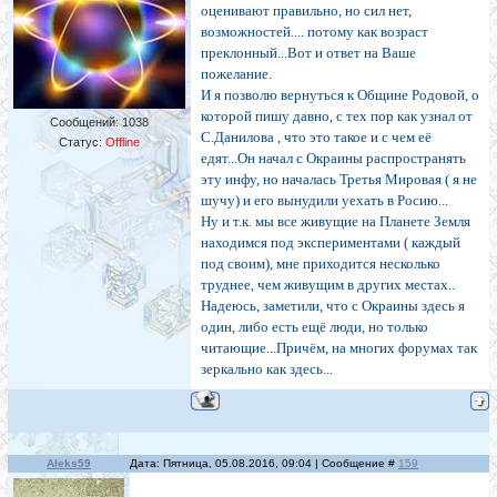
оценивают правильно, но сил нет,
возможностей.... потому как возраст
преклонный...Вот и ответ на Ваше
пожелание.
И я позволю вернуться к Общине Родовой, о
которой пишу давно, с тех пор как узнал от
Сообщений:
1038
С.Данилова , что это такое и с чем её
Статус:
Offline
едят...Он начал с Окраины распространять
эту инфу, но началась Третья Мировая ( я не
шучу) и его вынудили уехать в Росию...
Ну и т.к. мы все живущие на Планете Земля
находимся под экспериментами ( каждый
под своим), мне приходится несколько
труднее, чем живущим в других местах..
Надеюсь, заметили, что с Окраины здесь я
один, либо есть ещё люди, но только
читающие...Причём, на многих форумах так
зеркально как здесь...
Aleks59
Дата: Пятница, 05.08.2016, 09:04 | Сообщение #
159