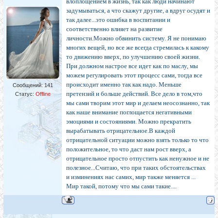
влоплощением в жизнь, так как люди начинают
задумываться, а что скажут другие, а вдруг осудят и
так далее...это ошибка в воспитании и
соответственно влияет на развитие
личности.Можно обвинить систему. Я не понимаю
многих вещей, но все же всегда стремилась к какому
то движению вверх, по улучшению своей жизни.
При должном настрое все идет как по маслу, мы
можем регулировать этот процесс сами, тогда все
происходит именно так как надо. Меньше
Сообщений:
141
претензий и больше действий. Все дело в том,что
Статус:
Offline
мы сами творим этот мир и делаем неосознанно, так
как наше внимание поглощается негативными
эмоциями и состояниями. Можно прекратить
вырабатывать отрицательное.В каждой
отрицательной ситуации можно взять только то что
положительное, то что даст нам рост вверх, а
отрицательное просто отпустить как ненужное и не
полезное...Считаю, что при таких обстоятельствах
и изминениях нас самих, мир также меняется ...
Мир такой, потому что мы сами такие....