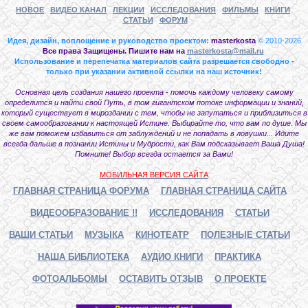
НОВОЕ
ВИДЕО КАНАЛ
ЛЕКЦИИ
ИССЛЕДОВАНИЯ
ФИЛЬМЫ
КНИГИ
СТАТЬИ
ФОРУМ
Идея, дизайн, воплощение и руководство проектом:
masterkosta
© 2010-2026
Все права Защищены. Пишите нам на
masterkosta@mail.ru
Использование и перепечатка материалов сайта разрешается свободно -
только при указании активной ссылки на наш источник!
Основная цель создания нашего проекта - помочь каждому человеку самому
определится и найти свой Путь, в том гигантском потоке информации и знаний,
который существует в мироздании с тем, чтобы не запутаться и приблизиться в
своем самообразовании к настоящей Истине. Выбирайте то, что вам по душе. Мы
же вам поможем избавиться от заблуждений и не попадать в ловушки... Идите
всегда дальше в познании Истины и Мудрости, как Вам подсказывает Ваша Душа!
Помните! Выбор всегда остается за Вами!
МОБИЛЬНАЯ ВЕРСИЯ САЙТА
ГЛАВНАЯ СТРАНИЦА ФОРУМА
ГЛАВНАЯ СТРАНИЦА САЙТА
ВИДЕООБРАЗОВАНИЕ !!
ИССЛЕДОВАНИЯ
СТАТЬИ
ВАШИ СТАТЬИ
МУЗЫКА
КИНОТЕАТР
ПОЛЕЗНЫЕ СТАТЬИ
НАША БИБЛИОТЕКА
АУДИО КНИГИ
ПРАКТИКА
ФОТОАЛЬБОМЫ
ОСТАВИТЬ ОТЗЫВ
О ПРОЕКТЕ