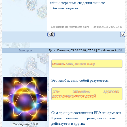
caitt,интересные сведения пишите.
13-й знак зодиака.
asira
Сообщение отредактировал
-
Пятница, 05.08.2016, 02:30
Электрон
Дата: Пятница, 05.08.2016, 07:51 | Сообщение #
157
Меняясь сами, меняем и мир ...
Это как-бы, само собой разумеется...
,ЭТИ ЭКЗАМЕНЫ ЗДОРОВО
ДЕСТАБИЛИЗИРУЮТ ДЕТЕЙ
Сам принцип составления ЕГЭ ненормален.
Кроме школьных программ, эта система
действует и в других
Сообщений:
1038