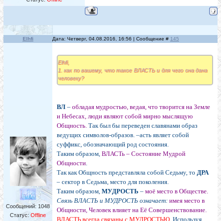
Elhfi
Дата: Четверг, 04.08.2016, 16:56 | Сообщение #
145
Elhfi,
1. как по вашему, что такое ВЛАСТЬ и для чего она дана
человеку?
ВЛ
–
обладая мудростью, ведая, что творится на Земле
и Небесах, люди являют собой мирно мыслящую
Общность.
Так был бы переведен славянами образ
ведущих символов-образов. –асть являет собой
суффикс, обозначающий род состояния.
Таким образом,
ВЛАСТь – Состояние Мудрой
Общности
.
Так как Общность представляла собой Седьму, то
ДРА
– сектор в Седьма, место для поколения.
Таким образом,
МУДРОСТЬ
–
моё место в Обществе.
Связь ВЛАСТЬ и МУДРОСТЬ означает:
имея место в
Сообщений:
1048
Общности, Человек влияет на Её Совершенствование.
Статус:
Offline
ВЛАСТЬ всегда связаны с МУДРОСТЬЮ.
Используя