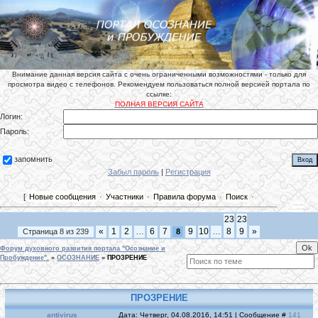
Внимание данная версия сайта с очень ограниченными возможностями - только для
просмотра видео с телефонов. Рекомендуем пользоваться полной версией портала по
ссылке:
ПОЛНАЯ ВЕРСИЯ САЙТА
Логин:
Пароль:
запомнить
Забыл пароль
|
Регистрация
[
Новые сообщения
·
Участники
·
Правила форума
·
Поиск
·
23
23
«
1
2
…
6
7
9
10
…
8
9
»
Страница
8
из
239
8
Форум духовного развития портала "Осознание и
Пробуждение".
»
ОСОЗНАНИЕ
»
ПРОЗРЕНИЕ
ПРОЗРЕНИЕ
antivirus
Дата: Четверг, 04.08.2016, 14:51 | Сообщение #
141