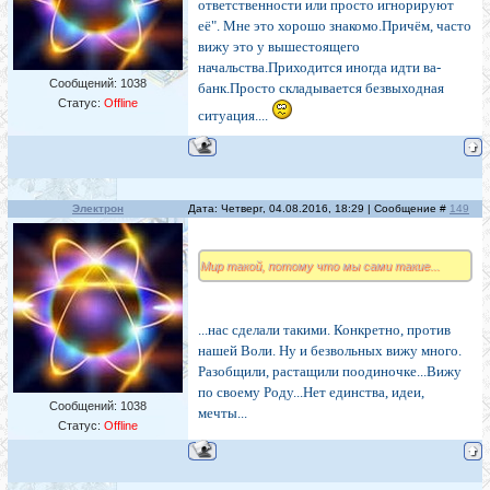
ответственности или просто игнорируют
её". Мне это хорошо знакомо.Причём, часто
вижу это у вышестоящего
начальства.Приходится иногда идти ва-
Сообщений:
1038
банк.Просто складывается безвыходная
Статус:
Offline
ситуация....
Электрон
Дата: Четверг, 04.08.2016, 18:29 | Сообщение #
149
Мир такой, потому что мы сами такие...
...нас сделали такими. Конкретно, против
нашей Воли. Ну и безвольных вижу много.
Разобщили, растащили поодиночке...Вижу
по своему Роду...Нет единства, идеи,
Сообщений:
1038
мечты...
Статус:
Offline