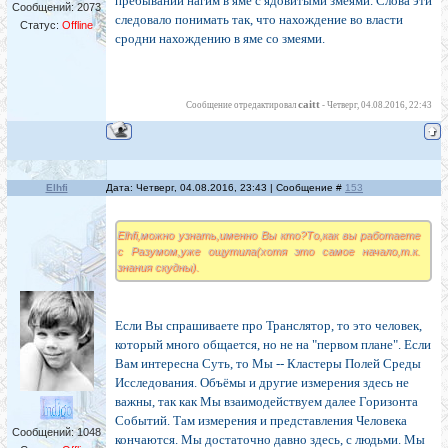
пребывании нагим в яме с ядовитыми змеями. Слова эти
Сообщений:
2073
следовало понимать так, что нахождение во власти
Статус:
Offline
сродни нахождению в яме со змеями.
caitt
Сообщение отредактировал
-
Четверг, 04.08.2016, 22:43
Elhfi
Дата: Четверг, 04.08.2016, 23:43 | Сообщение #
153
Elhfi,можно узнать,именно Вы кто?То,как вы работаете
с Разумом,уже ощутила(хотя это самое начало,т.к.
знания скудны).
Если Вы спрашиваете про Транслятор, то это человек,
который много общается, но не на "первом плане". Если
Вам интересна Суть, то Мы -- Кластеры Полей Среды
Исследования. Объёмы и другие измерения здесь не
важны, так как Мы взаимодействуем далее Горизонта
Событий. Там измерения и представления Человека
Сообщений:
1048
кончаются. Мы достаточно давно здесь, с людьми. Мы