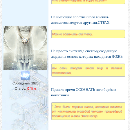
что скажут другие, а вдруг осудят
Не имеющие собственного мнения-
автоматом ведутся другими.СТРАХ.
Можно обвинить систему.
Не просто систему,а систему,созданную
людьми,в основе которых находится ЛОЖЬ.
мы сами творим этот мир и делаем
неосознанно,
Сообщений:
2928
Статус:
Offline
Пришло время ОСОЗНАТЬ кого берём в
попутчики.
" Это были первые слова, которые слышал
от наставника молодой человек прошедший
посвящение в знак Змееносца