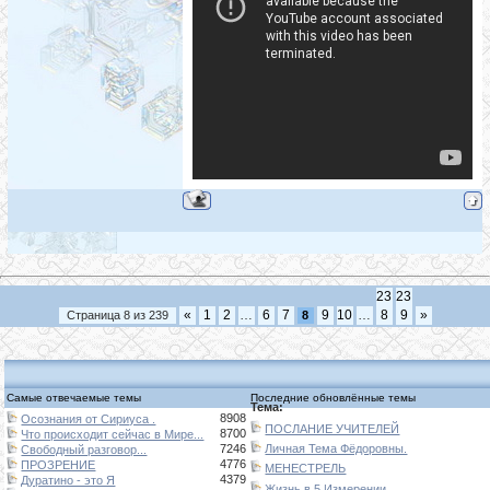
23
23
«
1
2
…
6
7
9
10
…
8
9
»
Страница
8
из
239
8
Самые отвечаемые темы
Последние обновлённые темы
Тема:
8908
Осознания от Сириуса .
ПОСЛАНИЕ УЧИТЕЛЕЙ
8700
Что происходит сейчас в Мире...
7246
Личная Тема Фёдоровны.
Свободный разговор...
4776
ПРОЗРЕНИЕ
МЕНЕСТРЕЛЬ
4379
Дуратино - это Я
Жизнь в 5 Измерении