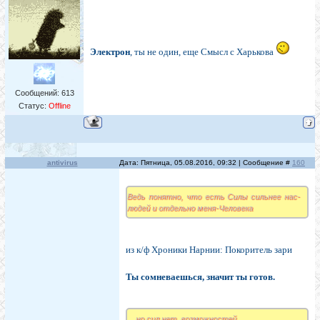
Электрон
, ты не один, еще Смысл с Харькова
Сообщений:
613
Статус:
Offline
antivirus
Дата: Пятница, 05.08.2016, 09:32 | Сообщение #
160
Ведь понятно, что есть Силы сильнее нас-
людей и отдельно меня-Человека
из к/ф Хроники Нарнии: Покоритель зари
Ты сомневаешься, значит ты готов.
... но сил нет, возможностей....