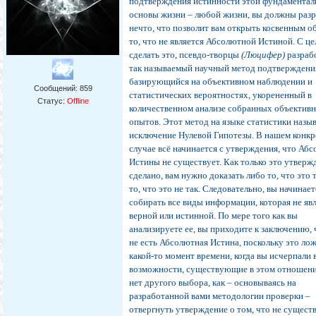
подтверждения истинности этой фундаментал
основы жизни – любой жизни, вы должны раз
нечто, что позволит вам открыть косвенным о
то, что не является Абсолютной Истиной. С ц
сделать это, псевдо-творцы
(Люцифер)
разраб
так называемый научный метод подтверждени
базирующийся на объективном наблюдении и
Сообщений:
859
статистических вероятностях, укорененный в
Статус:
Offline
количественном анализе собранных объектив
опытов. Этот метод на языке статистики назыв
исключение Нулевой Гипотезы. В нашем конк
случае всё начинается с утверждения, что Аб
Истины не существует. Как только это утверж
сделано, вам нужно доказать либо то, что это 
то, что это не так. Следовательно, вы начинает
собирать все виды информации, которая не яв
верной или истинной. По мере того как вы
анализируете ее, вы приходите к заключению, 
не есть Абсолютная Истина, поскольку это лож
какой-то момент времени, когда вы исчерпали 
возможности, существующие в этом отношении
нет другого выбора, как – основываясь на
разработанной вами методологии проверки –
отвергнуть утверждение о том, что не сущест