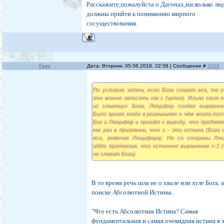
Расскажите,пожалуйста о Дагонах,насколько лю
должны прийти к пониманию мирного
сосуществования.
Тавр
Дата: Вторник, 05.06.2018, 22:58 | Сообщение #
2069
По условию задачи, если Бога славят все, то у
это можно записать как х (целое). Изъяв свою 
из славящих Бога, Люцифер создал выражени
Было время когда я размышлял о чём могли пос
Бог и Люцифер и пришёл к выводу, что предмет
как раз в признании, что х - это истина (Бога
все, включая Люцифера). Но со стороны Лю
идёт претензия, что истинное выражение х-1 (
не славит Бога).
В то время речь шла не о хвале или хуле Бога, а
поиске Абсолютной Истины.
"Что есть Абсолютная Истина? Самая
фундаментальная и самая очевидная истина в 