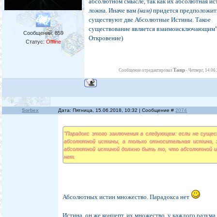
абсолютном смысле, так как их абсолютная ис
ложна. Иначе вам
(нам)
придется предположить
существуют две Абсолютные Истины. Такое
существование является взаимоисключающим"
Сообщений:
859
Откровение)
Статус:
Offline
Тавр
Сообщение отредактировал
-
Четверг, 14.06
Sorbex
Дата: Пятница, 15.06.2018, 10:32 | Сообщение #
2074
"Парадокс этого заключения в следующем: если не суще
абсолютной истины, а только относительная истина, 
абсолютной истиной должно быть то, что абсолютной 
нет.
Абсолютных истин множество. Парадокса нет
Истина, он же концепт, их множество, у каждого разума