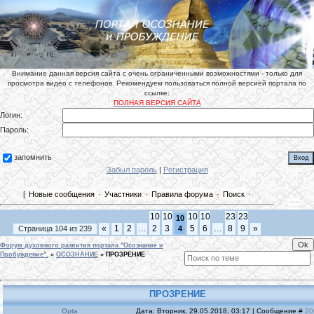
Внимание данная версия сайта с очень ограниченными возможностями - только для
просмотра видео с телефонов. Рекомендуем пользоваться полной версией портала по
ссылке:
ПОЛНАЯ ВЕРСИЯ САЙТА
Логин:
Пароль:
запомнить
Забыл пароль
|
Регистрация
[
Новые сообщения
·
Участники
·
Правила форума
·
Поиск
·
10
10
10
10
23
23
10
«
1
2
…
2
3
5
6
…
8
9
»
Страница
104
из
239
4
Форум духовного развития портала "Осознание и
Пробуждение".
»
ОСОЗНАНИЕ
»
ПРОЗРЕНИЕ
ПРОЗРЕНИЕ
Opta
Дата: Вторник, 29.05.2018, 03:17 | Сообщение #
20