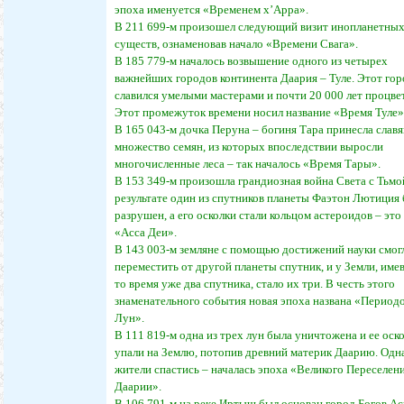
эпоха именуется «Временем х’Арра».
В 211 699-м произошел следующий визит инопланетны
существ, ознаменовав начало «Времени Свага».
В 185 779-м началось возвышение одного из четырех
важнейших городов континента Даария – Туле. Этот го
славился умелыми мастерами и почти 20 000 лет процве
Этот промежуток времени носил название «Время Туле»
В 165 043-м дочка Перуна – богиня Тара принесла слав
множество семян, из которых впоследствии выросли
многочисленные леса – так началось «Время Тары».
В 153 349-м произошла грандиозная война Света с Тьмо
результате один из спутников планеты Фаэтон Лютиция
разрушен, а его осколки стали кольцом астероидов – это
«Асса Деи».
В 143 003-м земляне с помощью достижений науки смог
переместить от другой планеты спутник, и у Земли, име
то время уже два спутника, стало их три. В честь этого
знаменательного события новая эпоха названа «Период
Лун».
В 111 819-м одна из трех лун была уничтожена и ее оск
упали на Землю, потопив древний материк Даарию. Одна
жители спастись – началась эпоха «Великого Переселени
Даарии».
В 106 791-м на реке Иртыш был основан город Богов Ас