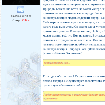
здесь мы имеем противоречивую концептуал
Природы Бога точно в той же самой манере, в 
противоречива человеческая природа. Бог, по
Сообщений:
859
концептуализации людей, содержит внутри С
Статус:
Offline
Себя отрицательные чувства и эмоции, и кто з
какого рода выкрутасы Он может вдруг учуди
против кого угодно. В конце концов, Он Бог, и 
может делать, всё, что Ему нравится. Вот как 
пойманы в отрицательное состояние. Именно 
является источником их проблем - неправильн
концептуализация Природы Бога. (Использова
фразы из Нового Откровения)
Творцы создали нас...
Есть один Абсолютный Творец и относительн
псевдо-творцы. Не существует абсолютного зл
существует абсолютное добро.
Любая привязанность к различным догмам есть
в развитии