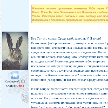
Источник только проявляет элементы Кода через У
Точки. Есть То, Что Отличается от Источника, создавш
Среды. Кластеры полей связаны с ним, потому что пол
Информации о Состоянии прерогатива не только Источни
Кто Тот, кто создал Среду (лабораторию)? И зачем?
Источников (лаборантов) много, которые используют С
(лабораторию) для различных исследований, все мы, ж
существующие есть материал для исследования. После
окончания одного лабораторного исследования Источн
приходит другой Источник для нового лабораторного
исследования, лаборатория приводится в "первоначальн
состояние, то есть результаты предыдущих исследован
очищаются. Какова конечная цель? Чего хотят добиться
Источники (лаборанты) и Тот кто создал Среду (лабора
Сообщений:
518
Статус:
Offline
И еще вопрос, численность населения растет, следует л
полагать что это означает увеличенное внимание к дан
области? Вы упоминали что качество исследователей
ухудшилось, поэтому их численность увеличена, но не
было бы "перепрощить", "обновить", исследователей?