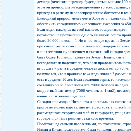
демографического перехода будет длиться меньше 100 л
этом он происходит не одновременно во всех странах, э
приведёт к резкому перераспределению богатства и вли
Ежегодный прирост менее чем в 0,5% от 8 человек мог 
обеспечить сегодняшнюю численность населения за 4500
Если люди, находясь на этой планете, воспроизводили
потомство на протяжении одного миллиона лет, то про
более 26 000 поколений. Но в настоящее время на Земле
проживает около семи с половиной миллиардов человек.
в соответствии с уравнением и статистикой сегодня до
быть более 100 млрд человек на Земле. Независимые
исследователи подсчитали, что если продолжительност
выросла в 7 раз, а в среднем человек доживает до 70 лет,
получается, что в прошлые века люди жили в 7 раз меньш
есть в среднем 10 лет. Если эволюция верна, то населен
составило бы за 3 миллиона лет 75000 человек на один
квадратный сантиметр (7500 человек на 1 cm2), несмотр
войны и стихийные бедствия!
Сегодня с помощью Интернета и специальных поисков
программ можно виртуально путешествовать по всей пл
рассматривать территории любых государств, улицы л
городов, причём в режиме реального времени.
Пролетая над самыми населёнными, по статистике, стра
Индии и Китая исследователи были удивлены: огромны