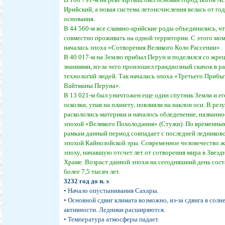
Ирийский, а новая система летоисчисления велась от год
основания.
В 44 560-м все славяно-арийские роды объединились, ч
совместно проживать на одной территории. С этого мо
началась эпоха «Сотворения Великого Коло Рассении».
В 40 017-м на Землю прибыл Перун и поделился со жре
знаниями, из-за чего произошел грандиозный скачок в р
технологий людей. Так началась эпоха «Третьего Прибы
Вайтманы Перуна».
В 13 021-м был уничтожен еще один спутник Земли и ег
осколки, упав на планету, повлияли на наклон оси. В рез
раскололись материки и началось обледенение, названно
эпохой «Великого Похолодания» (Стужи). По временны
рамкам данный период совпадает с последней ледников
эпохой Кайнозойской эры. Современное человечество ж
эпоху, начавшую отсчет лет от сотворения мира в Звезд
Храме. Возраст данной эпохи на сегодняшний день сост
более 7,5 тысяч лет.
3232 год до н. э
.
• Начало опустынивания Сахары.
• Основной сдвиг климата возможно, из-за сдвига в солн
активности. Ледники расширяются.
• Температура атмосферы падает.