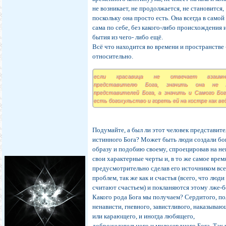
не возникает, не продолжается, не становится,
поскольку она просто есть. Она всегда в самой
сама по себе, без какого-либо происхождения и
бытия из чего- либо ещё.
Всё что находится во времени и пространстве 
относительно.
если красавица не отвечает взаимн
представителю Бога, значить она не 
представителей Бога, а значить и Самого Бог
есть богохульство и гореть ей на костре как ве
Подумайте, а был ли этот человек представит
истинного Бога? Может быть люди создали бо
образу и подобию своему, спроецировав на не
свои характерные черты и, в то же самое врем
предусмотрительно сделав его источником вс
проблем, так же как и счастья (всего, что люди
считают счастьем) и покланяются этому лже-б
Какого рода Бога мы получаем? Сердитого, п
ненависти, гневного, завистливого, наказыва
или карающего, и иногда любящего,
доброжелательного и милосердного Бога. Так 