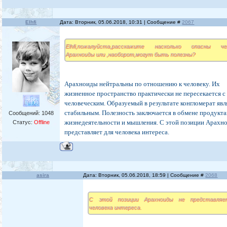
Elhfi
Дата: Вторник, 05.06.2018, 10:31 | Сообщение #
2067
Elhfi,пожалуйста,расскажите насколько опасны че
Арахноиды или ,наоборот,могут быть полезны?
Арахноиды нейтральны по отношению к человеку. Их
жизненное пространство практически не пересекается с
человеческим. Образуемый в результате конгломерат явл
стабильным. Полезность заключается в обмене продукт
Сообщений:
1048
жизнедеятельности и мышления. С этой позиции Арахн
Статус:
Offline
представляет для человека интереса.
asira
Дата: Вторник, 05.06.2018, 18:59 | Сообщение #
2068
С этой позиции Арахноиды не представляе
человека интереса.