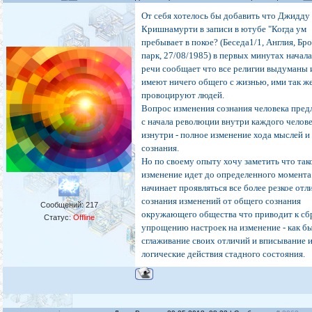
От себя хотелось бы добавить что Джидду
Кришнамурти в записи в ютубе "Когда ум
пребывает в покое? (Беседа1/1, Англия, Бр
парк, 27/08/1985) в первых минутах начала
речи сообщает что все религии выдуманы 
имеют ничего общего с жизнью, ими так ж
провоцируют людей.
Вопрос изменения сознания человека пред
с начала революции внутри каждого челов
изнутри - полное изменение хода мыслей и
сознания.
Но по своему опыту хочу заметить что так
изменение идет до определенного момента
начинает проявляться все более резкое отл
сознания изменений от общего сознания
Сообщений:
217
окружающего общества что приводит к сб
Статус:
Offline
упрощению настроек на изменение - как б
сглаживание своих отличий и вписывание и
логические действия стадного состояния.