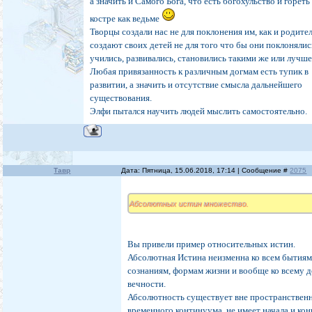
а значить и Самого Бога, что есть богохульство и гореть
костре как ведьме
Творцы создали нас не для поклонения им, как и родите
создают своих детей не для того что бы они поклонялис
учились, развивались, становились такими же или лучше
Любая привязанность к различным догмам есть тупик в
развитии, а значить и отсутствие смысла дальнейшего
существования.
Элфи пытался научить людей мыслить самостоятельно.
Тавр
Дата: Пятница, 15.06.2018, 17:14 | Сообщение #
2075
Абсолютных истин множество.
Вы привели пример относительных истин.
Абсолютная Истина неизменна ко всем бытиям
сознаниям, формам жизни и вообще ко всему 
вечности.
Абсолютность существует вне пространствен
временного континуума, не имеет начала и кон