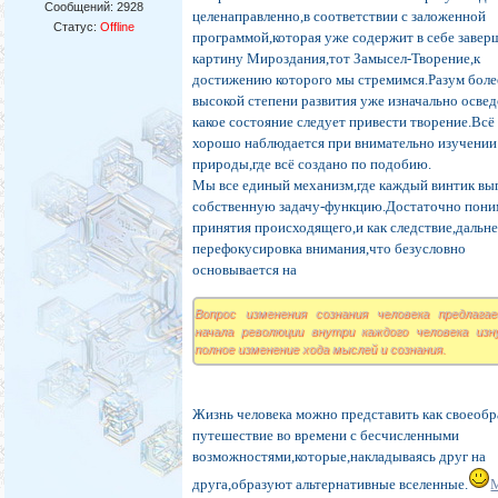
Сообщений:
2928
целенаправленно,в соответствии с заложенной
Статус:
Offline
программой,которая уже содержит в себе заве
картину Мироздания,тот Замысел-Творение,к
достижению которого мы стремимся.Разум боле
высокой степени развития уже изначально освед
какое состояние следует привести творение.Всё
хорошо наблюдается при внимательно изучении
природы,где всё создано по подобию.
Мы все единый механизм,где каждый винтик вы
собственную задачу-функцию.Достаточно пони
принятия происходящего,и как следствие,дальн
перефокусировка внимания,что безусловно
основывается на
Вопрос изменения сознания человека предлага
начала революции внутри каждого человека изн
полное изменение хода мыслей и сознания.
Жизнь человека можно представить как своеобр
путешествие во времени с бесчисленными
возможностями,которые,накладываясь друг на
друга,образуют альтернативные вселенные.