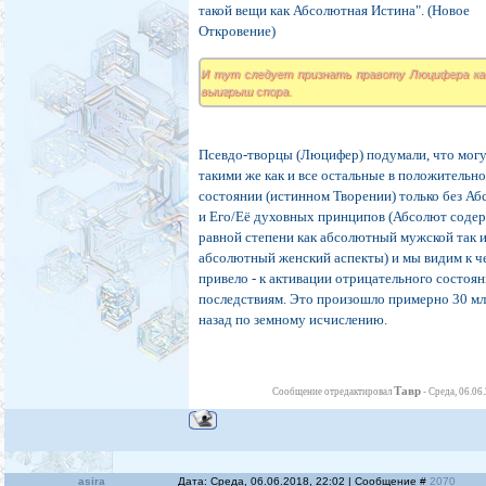
такой вещи как Абсолютная Истина". (Новое
Откровение)
И тут следует признать правоту Люцифера как
выигрыш спора.
Псевдо-творцы (Люцифер) подумали, что мог
такими же как и все остальные в положительн
состоянии (истинном Творении) только без А
и Его/Её духовных принципов (Абсолют содер
равной степени как абсолютный мужской так 
абсолютный женский аспекты) и мы видим к ч
привело - к активации отрицательного состоян
последствиям. Это произошло примерно 30 мл
назад по земному исчислению.
Тавр
Сообщение отредактировал
-
Среда, 06.06
asira
Дата: Среда, 06.06.2018, 22:02 | Сообщение #
2070