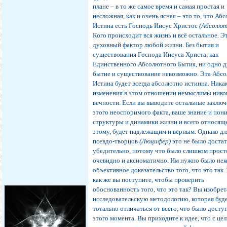
плане – в то же самое время и самая простая и
несложная, как и очень ясная – это то, что Аб
Истина есть Господь Иисус Христос
(Абсолют
Кого происходит вся жизнь и всё остальное. Э
духовный фактор любой жизни. Без бытия и
существования Господа Иисуса Христа, как
Единственного Абсолютного Бытия, ни одно д
бытие и существование невозможно. Эта Абс
Истина будет всегда абсолютно истинна. Ника
изменения в этом отношении немыслимы никог
вечности. Если вы выводите остальные заключ
этого неоспоримого факта, ваше знание и пон
структуры и динамики жизни и всего относяще
этому, будет надлежащим и верным. Однако дл
псевдо-творцов
(Люцифер)
это не было доста
убедительно, потому что было слишком прост
очевидно и аксиоматично. Им нужно было не
объективное доказательство того, что это так. 
как же вы поступите, чтобы проверить
обоснованность того, что это так? Вы изобрет
исследовательскую методологию, которая буд
тотально отличаться от всего, что было досту
этого момента. Вы приходите к идее, что с це