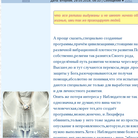
asira
Дата: Вторник, 29.05.2018, 08:33 | Сообщение #
2062
что все религии выдуманы и не имеют ничего об
жизнью, ими так же провоцируют людей.
А проще сказать,специально созданные
программы,причём цивилизациями,стоящими на
различной вибрационной плотности развития.П
собственно,религии так разнятся.Своего рода,
определённый путь развития человека через вер
Высшее,но и тут случаются перекосы,люди ,пр
защиты у Бога,разочаровываются,не получая
помощи,абсолютно не понимая,что эти испытан
даются специально,не только для выработки эне
и для личностного развития.
Опять же потеря интереса у Наблюдателя не так
однозначна,я не думаю,что вина чисто
человеческая,скорее тех,кто создаёт
программы,можно,конечно, и Люцифера
обвинить,только у него тоже задача не из просты
опускание в непроявленность,которую,если взял
нужно выполнить.Хотя с Наблюдателями более-
понятно,нет эволюции у человека - лишь "вброс