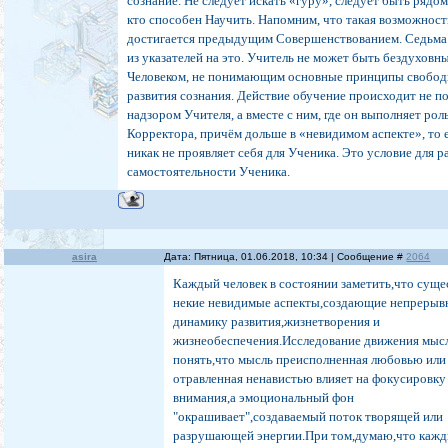
сознание. Не следует искать «гуру», следует быть рядом
кто способен Научить. Напомним, что такая возможност
достигается предыдущим Совершенствованием. Седьма
из указателей на это. Учитель не может быть бездуховн
Человеком, не понимающим основные принципы свобод
развития сознания. Действие обучение происходит не п
надзором Учителя, а вместе с ним, где он выполняет рол
Корректора, причём дольше в «невидимом аспекте», то 
никак не проявляет себя для Ученика. Это условие для р
самостоятельности Ученика.
asira
Дата: Пятница, 01.06.2018, 10:34 | Сообщение #
2064
Каждый человек в состоянии заметить,что сущ
некие невидимые аспекты,создающие непреры
динамику развития,жизнетворения и
жизнеобеспечения.Исследование движения мыс
понять,что мысль преисполненная любовью или
отравленная ненавистью влияет на фокусировку
внимания,а эмоциональный фон
"окрашивает",создаваемый поток творящей или
разрушающей энергии.При том,думаю,что каж