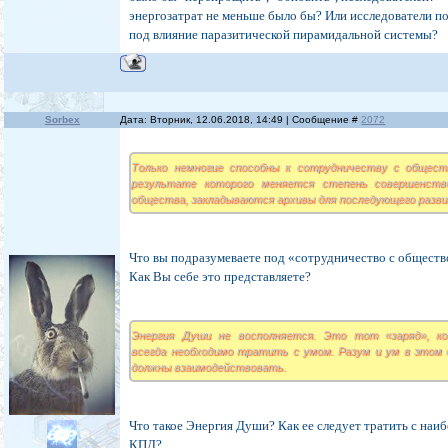
энергозатрат не меньше было бы? Или исследователи п
под влияние паразитической пирамидальной системы?
Sorbex
Дата: Вторник, 12.06.2018, 14:49 | Сообщение #
2072
Только немногие способны к сотрудничеству с общест
результате которого меняется степень совершенств
общества, закладываются архивы для последующего разви
Что вы подразумеваете под «сотрудничество с общест
Как Вы себе это представляете?
Энергия Души не восполняется. Это тот «заряд», к
всегда необходимо тратить с умом. Разум и ум в этом 
должны взаимодействовать.
Что такое Энергия Души? Как ее следует тратить с на
КПД?