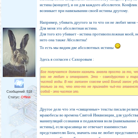
истина (концепт), и он для каждого абсолютен. Конфлик
возникает при навязывании своей истины другому.
Например, убивать другого за то что он не любит меня –
Для меня это абсолютная истина.
Для того кто убивает - истина противоположная моей, н
него она также Абсолютна!
То есть мы видим две абсолютных истины
Здесь я согласен с Сахоровым :
Бог получается должен казнить ангела просто за то, ч
его не любит и отвергает. Это - самодурство и тир
чистой воды. В нас заложен совсем иной Божий закон: уб
только за то, что кто-то не признаёт чьё-то главенст
собой - это чистое зло.
Сообщений:
518
Статус:
Offline
Другое дело что эти «священные» тексты писали религ
мракобесы во времена Святой Инквизиции, для удобств
манипуляций сознания и подавления воли (навязывание 
истины), если красавица не отвечает взаимностью
представителю Бога, значить она не любит представител