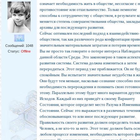
означает необходимость жить в обществе, несогласие с 
противостояние или отшельничество. Только немногие
способны к сотрудничеству с обществом, в результате к
меняется степень совершенствования общества, заклад
архивы для последующего развития.
Сейчас оптимален последний подход к взаимодействию 
обществом, так как различного рода конфронтация прив
значительным материальным затратам и потерям времен
Сообщений:
1048
Вы не просто так говорите о потере интереса Наблюдат
Статус:
Offline
данной области Среды. Это закономерно в таком аспект
развития системы. Система должна измениться а затем
переродиться. Этот период уже приближается. Он не бу
спокойным. Вы испытаете значительные неудобства в ж
Они будут тем меньше, насколько сознание способно по
необходимость перерождения и понимать свою готовнос
этому. Параллельно этому будет много вариантов други
Исходов. Каждый из них приведёт к своему Варианту
Состояния, которое определит место Разума в Изменив
Состоянии. Сейчас это выражается в различных течения
обосновывающих то или иное последующее развитие.
Правильность своего развития должен определять тольк
Человек, а не кто-то за него. Этот тезис должен быть ос
любом процессе изменения, необходимость которого фи