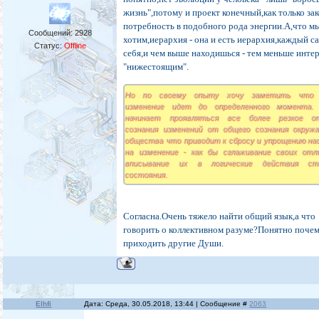
жизнь",потому и проект конечный,как только за
потребность в подобного рода энергии.А,что м
Сообщений:
2928
хотим,иерархия - она и есть иерархия,каждый са
Статус:
Offline
себя,и чем выше находишься - тем меньше интер
"нижестоящим".
Но по своему опыту хочу заметить что 
изменение идет до определенного момента.
начинает проявляться все более резкое о
сознания изменений от общего сознания окруж
общества что приводит к сбросу и упрощению на
на изменение - как бы сглаживание своих отл
вписывание их в логические действия ста
состояния.
Согласна.Очень тяжело найти общий язык,а что
говорить о коллективном разуме?Понятно почем
приходить другие Души.
Elhfi
Дата: Среда, 30.05.2018, 13:44 | Сообщение #
2063