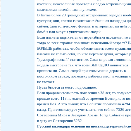
пустыни, неосвоенные просторы с редко встречающими
маленькими населёнными пунктами.
В Китае более 20 громадных отстроенных городов воо
пустуют, они, словно гигантская съёмочная площадка дл
съёмок фантастического фильма, в котором взрыв нейтр
бомбы или вирусы уничтожили людей.
Если планета задыхается от переизбытка населения, то 
тогда во всех странах повышать пенсионный возраст? Н
БОЛЬШЕ работать, чтобы обеспечивать всеми нужным
благами не только себя, но и те мёртвые души, которые 
"демографической" статистике. Сама мировая экономич
модель выстроена так, что всем ВЫГОДНО заниматься
приписками. Самих людей при этом можно держать в
постоянном страхе, поскольку рабочих мест и жилища н
не хватает.
Пусть бьются за место под солнцем.
Если продолжительность поколения в 38 лет, то получает
прошло всего 113 поколений со времени Всемирного по
времён Ноя. А это значит, что Событие произошло 4294
назад. При этом следует учитывать, что сейчас 7526 лет
Сотворения Мира в Звёздном Храме. Тогда Событие пр
в дату от Сотворения 3232.
Русский календарь основан на шестнадцатеричной си