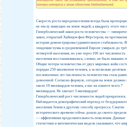
потери интереса к этим областям Наблюдателей.
Cкорость роста народонаселения всегда была пропорци
не числу живущих на земле людей, а квадрату этого числ
Гиперболический закон роста человечества — эмпирич
закон, открытый Хайнцем фон Фёрстером, на протяжен
истории демонстрировал удивительную стабильность. В
эпидемии чумы в средневековой Европе умирало до трё
четвертей населения, но уже через 100 лет численность
населения восстанавливалась, словно, не было никаких п
Общие потери человечества от двух мировых войн сост
порядка 250 миллионов человек, а за несколько десятков
послевоенных лет численность человечества стала равн
довоенной. Согласно формуле, сегодня на земле должно
около 10 миллиардов человек, а нас на планете всего 7
миллиардов. Не хватает 3 миллиардов!
Гиперболический рост численности людей прекратился.
Наблюдается демографический переход от безудержног
населения Земли к другому способу прогресса. Сжатие
исторического времени сейчас дошло до своего предела 
— эффективная продолжительность поколения. Данные
статистики и математическая модель указывают, что ши