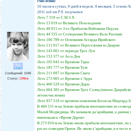
счисления:
16 часов в сутках, 9 дней в неделе, 9 месяцев, 3 сезона Л
2011 год от Р.Х. получится:
Лето 7 519 от С.М.З.Х.
Лето 13 019 от Великого Похолодания
Лето 40 015 от 3-го Прибытия Вайтманы Перуна
Лето 44 555 от Сотворения Великого Коло Расении
Лето 106 789 от Основания Асгарда Ирийского
Лето 111 817 от Великого Переселения из Даарии
Лето 143 001 от периода Трех Лун
Лето 153 377 от Асса Деи
Лето 165 041 от Времени Тары
Лето 185 777 от Времени Туле
Лето 211 697 от Времени Свага
Сообщений:
1048
Лето 273 905 от Времени х’Арра
Статус:
Offline
Лето 460 529 от Времени Дары
Лето 604 385 от Времени Трех Солнц (начало Даарийск
летоисчисления)
Лето 957 519 от времени появления Богов на Мидгард-З
В 460 531-м на Землю прибыли инопланетяне из созвезд
Малой Медведицы. Их называли да’арийцами, а данная 
именовалась «Время Даров».
В 273 910-м на Землю вновь прибыли инопланетяне, но 
раз из созвездия Орион. Их звали х’арийцами, и в честь 