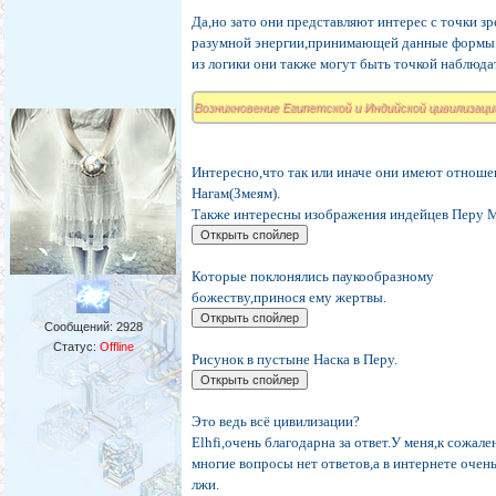
Да,но зато они представляют интерес с точки з
разумной энергии,принимающей данные формы
из логики они также могут быть точкой наблюда
Возникновение Египетской и Индийской цивилизаци
Интересно,что так или иначе они имеют отноше
Нагам(Змеям).
Также интересны изображения индейцев Перу 
Которые поклонялись паукообразному
божеству,принося ему жертвы.
Сообщений:
2928
Статус:
Offline
Рисунок в пустыне Наска в Перу.
Это ведь всё цивилизации?
Elhfi,очень благодарна за ответ.У меня,к сожал
многие вопросы нет ответов,а в интернете очен
лжи.