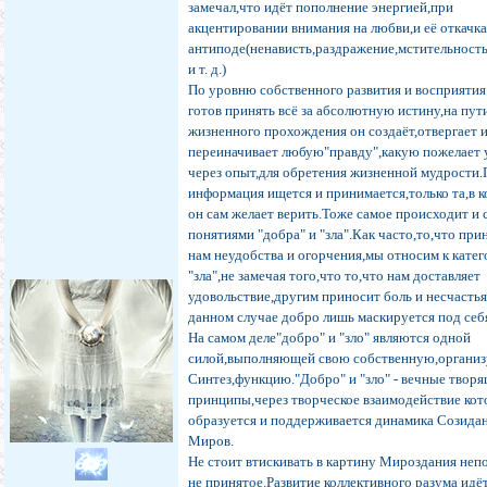
замечал,что идёт пополнение энергией,при
акцентировании внимания на любви,и её откачка
антиподе(ненависть,раздражение,мстительность
и т. д.)
По уровню собственного развития и восприятия
готов принять всё за абсолютную истину,на пут
жизненного прохождения он создаёт,отвергает 
переиначивает любую"правду",какую пожелает 
через опыт,для обретения жизненной мудрости
информация ищется и принимается,только та,в 
он сам желает верить.Тоже самое происходит и 
понятиями "добра" и "зла".Как часто,то,что при
нам неудобства и огорчения,мы относим к кате
"зла",не замечая того,что то,что нам доставляет
удовольствие,другим приносит боль и несчасть
данном случае добро лишь маскируется под себ
На самом деле"добро" и "зло" являются одной
силой,выполняющей свою собственную,орган
Синтез,функцию."Добро" и "зло" - вечные твор
принципы,через творческое взаимодействие ко
образуется и поддерживается динамика Созида
Миров.
Не стоит втискивать в картину Мироздания неп
не принятое.Развитие коллективного разума идё