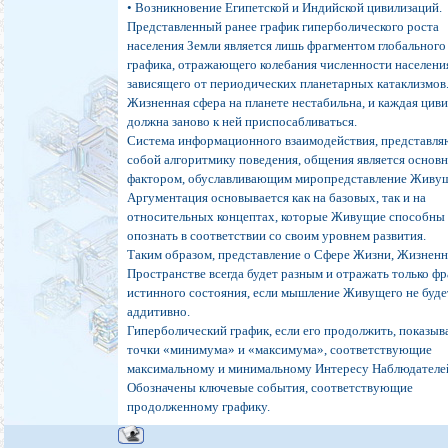
• Возникновение Египетской и Индийской цивилизаций.
Представленный ранее график гиперболического роста
населения Земли является лишь фрагментом глобального
графика, отражающего колебания численности населени
зависящего от периодических планетарных катаклизмов
Жизненная сфера на планете нестабильна, и каждая цив
должна заново к ней приспосабливаться.
Система информационного взаимодействия, представл
собой алгоритмику поведения, общения является основ
фактором, обуславливающим миропредставление Живу
Аргументация основывается как на базовых, так и на
относительных концептах, которые Живущие способны
опознать в соответствии со своим уровнем развития.
Таким образом, представление о Сфере Жизни, Жизнен
Пространстве всегда будет разным и отражать только ф
истинного состояния, если мышление Живущего не буде
аддитивно.
Гиперболический график, если его продолжить, показыв
точки «минимума» и «максимума», соответствующие
максимальному и минимальному Интересу Наблюдателе
Обозначены ключевые события, соответствующие
продолженному графику.