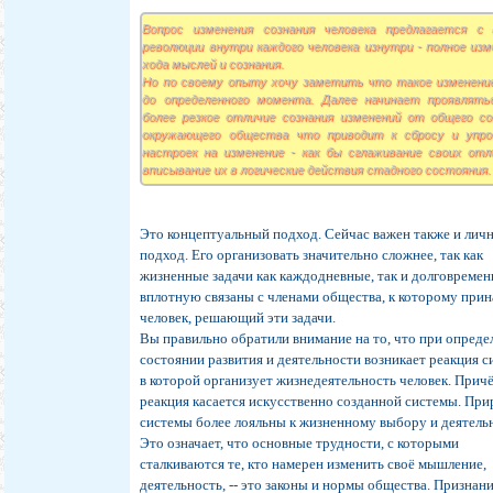
Вопрос изменения сознания человека предлагается с 
революции внутри каждого человека изнутри - полное изм
хода мыслей и сознания.
Но по своему опыту хочу заметить что такое изменени
до определенного момента. Далее начинает проявлять
более резкое отличие сознания изменений от общего со
окружающего общества что приводит к сбросу и упр
настроек на изменение - как бы сглаживание своих отл
вписывание их в логические действия стадного состояния.
Это концептуальный подход. Сейчас важен также и лич
подход. Его организовать значительно сложнее, так как
жизненные задачи как каждодневные, так и долговреме
вплотную связаны с членами общества, к которому при
человек, решающий эти задачи.
Вы правильно обратили внимание на то, что при опред
состоянии развития и деятельности возникает реакция с
в которой организует жизнедеятельность человек. Прич
реакция касается искусственно созданной системы. Пр
системы более лояльны к жизненному выбору и деятель
Это означает, что основные трудности, с которыми
сталкиваются те, кто намерен изменить своё мышление,
деятельность, -- это законы и нормы общества. Признан