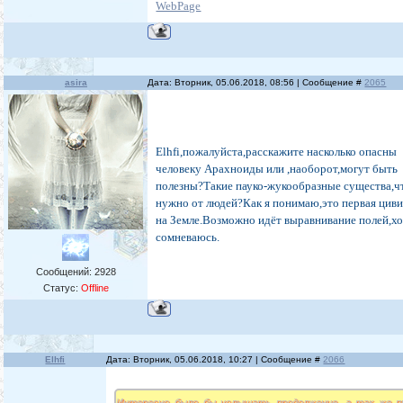
WebPage
asira
Дата: Вторник, 05.06.2018, 08:56 | Сообщение #
2065
Elhfi,пожалуйста,расскажите насколько опасны
человеку Арахноиды или ,наоборот,могут быть
полезны?Такие пауко-жукообразные существа,ч
нужно от людей?Как я понимаю,это первая цив
на Земле.Возможно идёт выравнивание полей,хо
сомневаюсь.
Сообщений:
2928
Статус:
Offline
Elhfi
Дата: Вторник, 05.06.2018, 10:27 | Сообщение #
2066
Интересно было бы услышать продолжение, а так же п