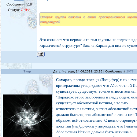
Сообщений:
518
Статус:
Offline
Вторая группа связана с этим пространством карми
структурой.
Это означает что первая и третья группы не подтвержд
кармической структуре? Закона Кармы для них не суще
Тавр
Дата: Четверг, 14.06.2018, 23:19 | Сообщение #
2073
Сахаров
, псевдо-творцы (Люцифер) и их нау
приверженцы утверждают что Абсолютной И
существует, существует только относительная
"Парадокс этого заключения в следующем: есл
существует абсолютной истины, а только
относительная истина, значит абсолютной ис
должно быть то, что абсолютной истины нет. 
образом, всё относительно. С целью опроверг
ложь, вы
(мы)
должны утверждать, что Реальн
Абсолютная Истина должна быть истинна в