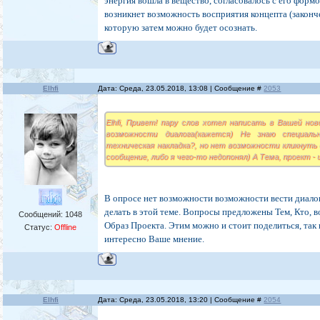
энергия вошла в вещество, согласовалось с его формо
возникнет возможность восприятия концепта (закон
которую затем можно будет осознать.
Elhfi
Дата: Среда, 23.05.2018, 13:08 | Сообщение #
2053
Elhfi, Привет! пару слов хотел написать в Вашей но
возможности диалога(кажется) Не знаю специаль
техническая накладка?, но нет возможности кликнуть
сообщение, либо я чего-то недопонял) А Тема, проект -
В опросе нет возможности возможности вести диало
делать в этой теме. Вопросы предложены Тем, Кто, 
Сообщений:
1048
Образ Проекта. Этим можно и стоит поделиться, так 
Статус:
Offline
интересно Ваше мнение.
Elhfi
Дата: Среда, 23.05.2018, 13:20 | Сообщение #
2054