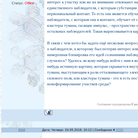
интерес к участку или же их внимание отвлекают 
Статус:
Offline
единственного наблюдателя, с которым субстанция
первоначальный контакт. То есть она является обуч
наблюдатель, с которым она в контакте, обучает её
кластеры тумана, гасящие импульс, - пространство
остальных наблюдателей. Такая вырисовывается ка
В связи с чем хотел бы задать ещё несколько вопрос
о наблюдателе, к которому был потерян интерес ил
намеренная блокировка его идей сознаниями наблю
случилось? Удалось ли кому-нибудь войти с ним в ко
нибудь истинную картину, которая скрывается внут
тумана, выступающим в роли отталкивающего эле
силового поля, или кластеры тумана - это и есть по
новоформирование участков среды?
Сах
Сообщение отредактировал
Elhfi
Дата: Четверг, 24.05.2018, 10:12 | Сообщение #
2056