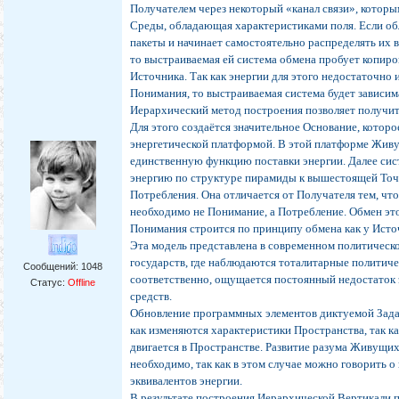
Получателем через некоторый «канал связи», которы
Среды, обладающая характеристиками поля. Если об
пакеты и начинает самостоятельно распределять их в
то выстраиваемая ей система обмена пробует копир
Источника. Так как энергии для этого недостаточно 
Понимания, то выстраиваемая система будет зависим
Иерархический метод построения позволяет получи
Для этого создаётся значительное Основание, которо
энергетической платформой. В этой платформе Жи
единственную функцию поставки энергии. Далее сис
энергию по структуре пирамиды к вышестоящей Точ
Потребления. Она отличается от Получателя тем, что
необходимо не Понимание, а Потребление. Обмен эт
Понимания строится по принципу обмена как у Исто
Эта модель представлена в современном политическ
государств, где наблюдаются тоталитарные политиче
Сообщений:
1048
соответственно, ощущается постоянный недостаток
Статус:
Offline
средств.
Обновление программных элементов диктуемой Зада
как изменяются характеристики Пространства, так к
двигается в Пространстве. Развитие разума Живущи
необходимо, так как в этом случае можно говорить 
эквивалентов энергии.
В результате построения Иерархической Вертикали 