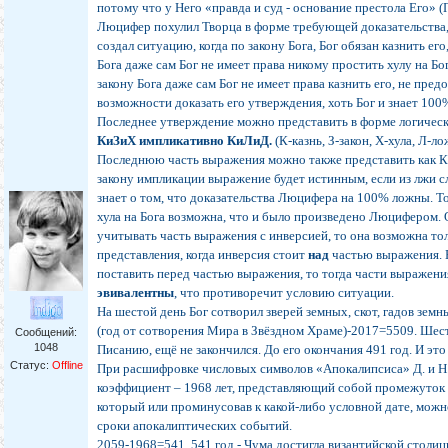
потому что у Него «правда и суд - основание престола Его» (П
Люцифер похулил Творца в форме требующей доказательства,
создал ситуацию, когда по закону Бога, Бог обязан казнить ег
Бога даже сам Бог не имеет права никому простить хулу на Бог
закону Бога даже сам Бог не имеет права казнить его, не пред
возможности доказать его утверждения, хоть Бог и знает 100
Последнее утверждение можно представить в форме логичес
КиЗиХ импликативно КиЛиД.
(К-казнь, З-закон, Х-хула, Л-л
Последнюю часть выражения можно также представить как К
закону импликации выражение будет истинным, если из лжи сл
знает о том, что доказательства Люцифера на 100% ложны. То
хула на Бога возможна, что и было произведено Люцифером. 
учитывать часть выражения с инверсией, то она возможна то
представления, когда инверсия стоит
над
частью выражения.
поставить перед частью выражения, то тогда части выражен
эвивалентны
, что противоречит условию ситуации.
На шестой день Бог сотворил зверей земных, скот, гадов земн
(год от сотворения Мира в Звёздном Храме)-2017=5509. Шест
Сообщений:
1048
Писанию, ещё не закончился. До его окончания 491 год. И это
Статус:
Offline
При расшифровке числовых символов «Апокалипсиса» Д. и Н
коэффициент – 1968 лет, представляющий собой промежуток
который или проминусовав к какой-либо условной дате, мож
сроки апокалиптических событий.
2059-1968=541. 541 год - Чума достигла византийской столи