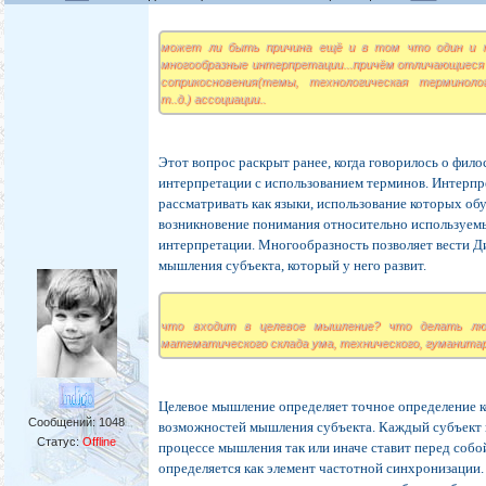
может ли быть причина ещё и в том что один и 
многообразные интерпретации...причём отличающиеся
соприкосновения(темы, технологическая терминоло
т..д.) ассоциации..
Этот вопрос раскрыт ранее, когда говорилось о фил
интерпретации с использованием терминов. Интерпр
рассматривать как языки, использование которых об
возникновение понимания относительно используем
интерпретации. Многообразность позволяет вести Д
мышления субъекта, который у него развит.
что входит в целевое мышление? что делать л
математического склада ума, технического, гуманитар
Целевое мышление определяет точное определение к
Сообщений:
1048
возможностей мышления субъекта. Каждый субъект 
Статус:
Offline
процессе мышления так или иначе ставит перед собой
определяется как элемент частотной синхронизации