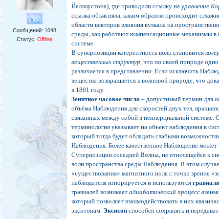
Йеллоустона), где приводили ссылку на
уравнение Ко
ссылка объясняла, каким образом происходит сглаж
области векторов влияния вулкана на пространстве
Сообщений:
1048
среды, как работают компенсационные механизмы в
Статус:
Offline
системе.
В суперпозиции когерентность волн становится
коге
вещественных структур
, что по своей природе одно
различается в представлении. Если исключить Наблю
вещества возвращается к волновой природе, что до
в 1801 году.
Зенитное часовое число
– допустимый термин для о
объёма Наблюдения для скоростей двух тел, вращаю
связанных между собой в неинерциальной системе. 
терминология указывает на объект наблюдения в сис
который тогда будет обладать слабыми возможностя
Наблюдения. Более качественное Наблюдение может 
Суперпозиции соседней Волны, не относящейся к си
волн пространства среды Наблюдения. В этом случа
«существования» магнитного поля с точки зрения «
наблюдателя игнорируется и используются
гравиал
гравиалей возникает
адиабатический процесс в
заим
который позволяет взаимодействовать в них квазичас
экситонам.
Экситон
способен сохранять и передават