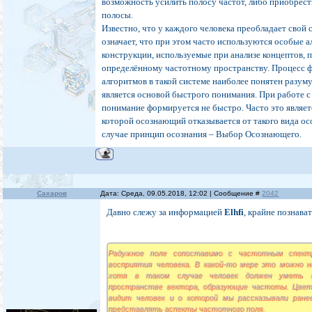
возможность усилить полосу частот, либо приобрес
полосы.
Известно, что у каждого человека преобладает свой 
означает, что при этом часто используются особые 
конструкции, используемые при анализе концептов,
определённому частотному пространству. Процесс 
алгоритмов в такой системе наиболее понятен разум
является основой быстрого понимания. При работе 
понимание формируется не быстро. Часто это являет
которой осознающий отказывается от такого вида о
случае принцип осознания – Выбор Осознающего.
Сахаров
Дата: Среда, 09.05.2018, 12:02 | Сообщение #
2042
Давно слежу за информацией
Elhfi
, крайне познава
Радужное поле сопоставимо с частотным спект
восприятия человека. В какой-то мере это можно 
хотя в таком случае человек должен уметь 
пространстве вектора, образующие частоты. Цвет
видит человек и о которой мы рассказывали ране
представлять аспекты частотного поля.