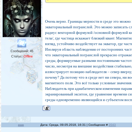
Очень верно. Границы мерности в среде это можно 
экваториальный погранслой. Это можно записать 
радиус векторной формулой /основной формулой к
тела/, где частица искажает близкий квант. Магнитн
взгляд, устойчиво воздействует на экватор, где час
Изолируя область наблюдения от посторонних часто
Сообщений:
45
что экваториальный погранслой прекрасно отража
Статус:
Offline
среды, формируемые разными постоянными частота
число, несмотря на внешние воздействия стабильно,
иллюстрирует позицию наблюдателя – север вверху, 
почему? Да потому что в среде нет ни севера, ни во
магнитного поля. Это всё только условные значения
Наблюдатель при адиабатическом изменении параме
экранированный экситон, где уравнение времени с
среды одновременно являющийся и субъектом восп
аша
Дата: Среда, 09.05.2018, 16:31 | Сообщение #
2043