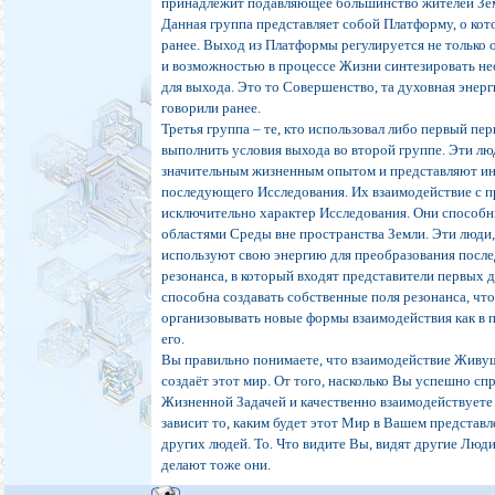
принадлежит подавляющее большинство жителей Земл
Данная группа представляет собой Платформу, о ко
ранее. Выход из Платформы регулируется не только о
и возможностью в процессе Жизни синтезировать н
для выхода. Это то Совершенство, та духовная энерг
говорили ранее.
Третья группа – те, кто использовал либо первый пер
выполнить условия выхода во второй группе. Эти л
значительным жизненным опытом и представляют ин
последующего Исследования. Их взаимодействие с 
исключительно характер Исследования. Они способн
областями Среды вне пространства Земли. Эти люди,
используют свою энергию для преобразования посл
резонанса, в который входят представители первых д
способна создавать собственные поля резонанса, что
организовывать новые формы взаимодействия как в п
его.
Вы правильно понимаете, что взаимодействие Живу
создаёт этот мир. От того, насколько Вы успешно сп
Жизненной Задачей и качественно взаимодействует
зависит то, каким будет этот Мир в Вашем представ
других людей. То. Что видите Вы, видят другие Люди,
делают тоже они.