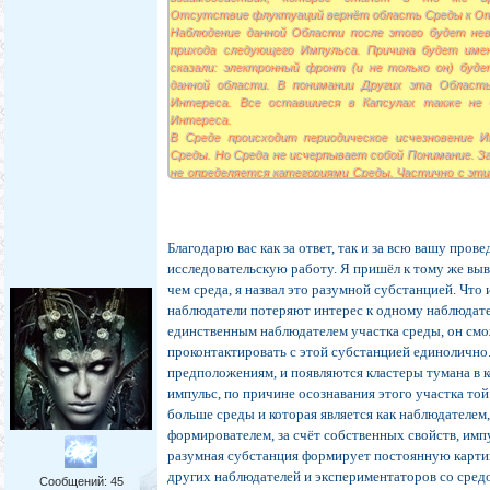
Отсутствие флуктуаций вернёт область Среды к От
Наблюдение данной Области после этого будет не
прихода следующего Импульса. Причина будет име
сказали: электронный фронт (и не только он) буд
данной области. В понимании Других эта Област
Интереса. Все оставшиеся в Капсулах также не
Интереса.
В Среде происходит периодическое исчезновение 
Среды. Но Среда не исчерпывает собой Понимание. З
не определяется категориями Среды. Частично с эти
эллии. Эта связь даёт возможность Перехода для Пон
Для человеческого сознания это практически не пре
взаимодействие с Наблюдателями и Формирующими И
Благодарю вас как за ответ, так и за всю вашу пров
исследовательскую работу. Я пришёл к тому же вы
чем среда, я назвал это разумной субстанцией. Что 
наблюдатели потеряют интерес к одному наблюдат
единственным наблюдателем участка среды, он см
проконтактировать с этой субстанцией единолично
предположениям, и появляются кластеры тумана в 
импульс, по причине осознавания этого участка той
больше среды и которая является как наблюдателем,
формирователем, за счёт собственных свойств, импу
разумная субстанция формирует постоянную карти
других наблюдателей и экспериментаторов со средо
Сообщений:
45