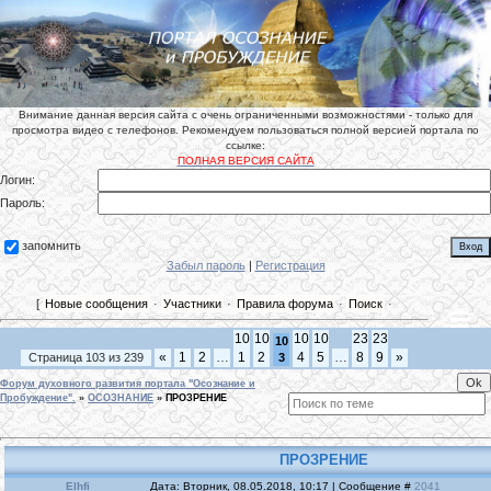
Внимание данная версия сайта с очень ограниченными возможностями - только для
просмотра видео с телефонов. Рекомендуем пользоваться полной версией портала по
ссылке:
ПОЛНАЯ ВЕРСИЯ САЙТА
Логин:
Пароль:
запомнить
Забыл пароль
|
Регистрация
[
Новые сообщения
·
Участники
·
Правила форума
·
Поиск
·
10
10
10
10
23
23
10
«
1
2
…
1
2
4
5
…
8
9
»
Страница
103
из
239
3
Форум духовного развития портала "Осознание и
Пробуждение".
»
ОСОЗНАНИЕ
»
ПРОЗРЕНИЕ
ПРОЗРЕНИЕ
Elhfi
Дата: Вторник, 08.05.2018, 10:17 | Сообщение #
2041