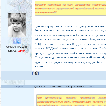
Недавно наткнулся на одну интересную структур
отличается от иерархической пирамидальной, может л
альтернативой?
Данная парадигма социальной структуры общества 
бинарные позиции, то есть основывается на тради
и является её разновидностью. Парадигма подразум
общества на основе рода занятий людей. Выделяется 
КПД и занятость с высоким КПД, но при этом не ак
Сообщений:
1048
на связи КПД с областями жизни, деятельности. Люб
Статус:
Offline
продукт труда, что также необходимо отобразить в 
При условии дополненности информацией можно буде
будет из себя представлять данная структура общест
жизни.
Сахаров
Дата: Среда, 23.05.2018, 14:27 | Сообщение #
2055
При исчезновении области Наблюдения возник
интерференционных волн. Аппроксимация создаст у
взаимодействия, которое станет в то же вр