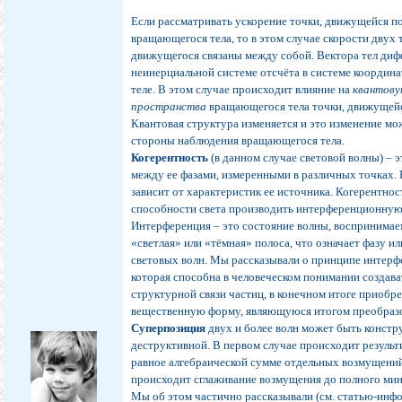
Если рассматривать ускорение точки, движущейся п
вращающегося тела, то в этом случае скорости двух
движущегося связаны между собой. Вектора тел ди
неинерциальной системе отсчёта в системе координ
теле. В этом случае происходит влияние на
квантову
пространства
вращающегося тела точки, движущейс
Квантовая структура изменяется и это изменение мо
стороны наблюдения вращающегося тела.
Когерентность
(в данном случае световой волны) – 
между ее фазами, измеренными в различных точках.
зависит от характеристик ее источника. Когерентнос
способности света производить интерференционную
Интерференция – это состояние волны, воспринимае
«светлая» или «тёмная» полоса, что означает фазу и
световых волн. Мы рассказывали о принципе интер
которая способна в человеческом понимании создава
структурной связи частиц, в конечном итоге приоб
вещественную форму, являющуюся итогом преобраз
Суперпозиция
двух и более волн может быть констр
деструктивной. В первом случае происходит резуль
равное алгебраической сумме отдельных возмущений
происходит сглаживание возмущения до полного ми
Мы об этом частично рассказывали (см. статью-инф