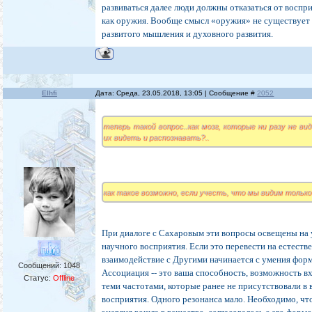
развиваться далее люди должны отказаться от воспр
как оружия. Вообще смысл «оружия» не существует 
развитого мышления и духовного развития.
Elhfi
Дата: Среда, 23.05.2018, 13:05 | Сообщение #
2052
теперь такой вопрос..как мозг, которые ни разу не в
их видеть и распознавать?..
как такое возможно, если учесть, что мы видим только 
При диалоге с Сахаровым эти вопросы освещены на 
научного восприятия. Если это перевести на естеств
взаимодействие с Другими начинается с умения фор
Сообщений:
1048
Ассоциация -- это ваша способность, возможность вх
Статус:
Offline
теми частотами, которые ранее не присутствовали в
восприятия. Одного резонанса мало. Необходимо, ч