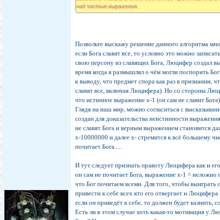
над частью выражения.
Позвольте выскажу решение данного алгоритма мно
если Бога славят все, то условно это можно записать
свою персону из славящих Бога, Люцифер создал в
время когда я размышлял о чём могли поспорить Бо
к выводу, что предмет спора как раз в признании, чт
славят все, включая Люцифера). Но со стороны Люц
что истинное выражение х-1 (он сам не славит Бога)
Глядя на наш мир, можно согласиться с высказыван
создан для доказательства неистинности выражени
не славят Бога и верным выражением становится даж
х-10000000 и далее х- стремится к всё большему чис
почитает Бога.....
И тут следует признать правоту Люцифера как и ег
он сам не почитает Бога, выражение х-1 = неложно 
что Бог почитаем всеми. Для того, чтобы выиграть 
привести к себе всех кто его отвергает и Люцифера
если он приведёт к себе, то должен будет казнить, с
Есть ли в этом случае хоть какая-то мотивация у Л