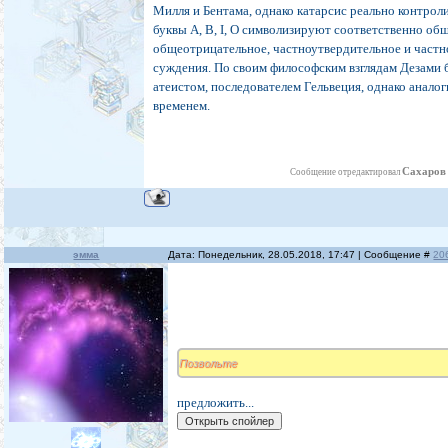
Милля и Бентама, однако катарсис реально контрол
буквы А, В, I, О символизируют соответственно об
общеотрицательное, частноутвердительное и част
суждения. По своим философским взглядам Дезами 
атеистом, последователем Гельвеция, однако анало
временем.
Сахаров
Сообщение отредактировал
эмма
Дата: Понедельник, 28.05.2018, 17:47 | Сообщение #
20
Позвольте
предложить...