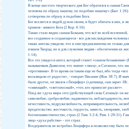
В конце шестого творческого дня Бог обратился к сынам Св
человека по образу нашему, по подобию нашему» (Быт. 1:26)
сотворены по образу и подобию Бога.
Бог вселится в людей духом своим, и будет обитать в них, и 
храмом - живого Бога (2 Кор. 6:16).
Также стало видно сынам Божьим, что всё во всей вселенной,
все созданное и создающееся - все для наслаждения человека (Е
также ангелы увидели, что и они предназначены не только дл
планов Творца, но и для служения людям - обеспечения их жи
1:14).
Все это увидел и ангел, который станет «сыном беззакония» (П
называемым Дьяволом, что значит «лжец», и Сатаною, что зн
«противник». В то время он таким еще не был, ибо тогда «вс
восклицали от радости», - говорит Писание (Иов. 38:7). И зна
было другое, он звался «Люцифер» («денница, сын зари» /Ис. 
«сияющий», «светоносный», «тот, кто приносит рассвет».
Плод же «духа мира сего (действующей силы Сатаны)» он же 
самолюбие, сребролюбие, надменность, неблагодарность, не
нечестивость, недружелюбность, непримирительность, нелюбо
предательство, жестокость, гордость, зависть, злонравие, злоб
богоненавистничество, страх (2 Тим. 3:2-4; Рим. 1:29-31). Г
лицо «духа рабства» - это страх.
Вседержитель не истребил Люцифера и позволил ему быть ч