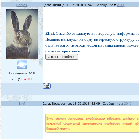
Sorbex
Дата: Пятница, 11.05.2018, 11:43 | Сообщение #
2045
Elhfi
, Спасибо за важную и интересную информаци
Недавно наткнулся на одну интересную структуру о
отличается от иерархической пирамидальной, может
быть альтернативой?
Сообщений:
518
Статус:
Offline
Elhfi
Дата: Воскресенье, 13.05.2018, 22:49 | Сообщение #
2046
Это можно записать следующим образом: радиус в
основной формулой кинематики твёрдого тела/, г
близкий квант.