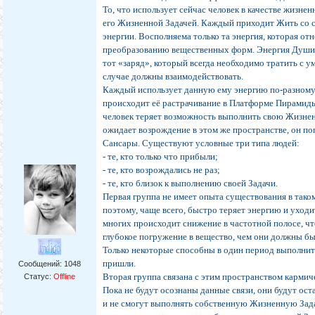
То, что использует сейчас человек в качестве жизнен
его Жизненной Задачей. Каждый приходит Жить со 
энергии. Восполняема только та энергия, которая отн
преобразованию вещественных форм. Энергия Души 
тот «заряд», который всегда необходимо тратить с ум
случае должны взаимодействовать.
Каждый использует данную ему энергию по-разному
происходит её растрачивание в Платформе Пирамиды
человек теряет возможность выполнить свою Жизнен
ожидает возрождение в этом же пространстве, он по
Сансары. Существуют условные три типа людей:
- те, кто только что прибыли;
- те, кто возрождались не раз;
- те, кто близок к выполнению своей Задачи.
Первая группа не имеет опыта существования в тако
поэтому, чаще всего, быстро теряет энергию и уходи
многих происходит снижение в частотной полосе, чт
глубокое погружение в вещество, чем они должны был
Только некоторые способны в один период выполнить
пришли.
Сообщений:
1048
Вторая группа связана с этим пространством кармич
Статус:
Offline
Пока не будут осознаны данные связи, они будут ост
и не смогут выполнять собственную Жизненную Зада