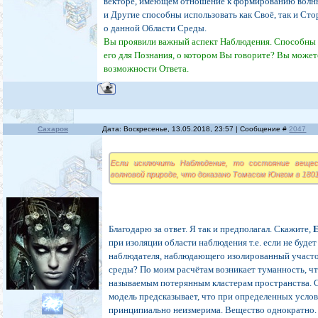
векторе, имеющем отношение к формированию волн
и Другие способны использовать как Своё, так и Ст
о данной Области Среды.
Вы проявили важный аспект Наблюдения. Способны 
его для Познания, о котором Вы говорите? Вы может
возможности Ответа.
Сахаров
Дата: Воскресенье, 13.05.2018, 23:57 | Сообщение #
2047
Если исключить Наблюдение, то состояние веще
волновой природе, что доказано Томасом Юнгом в 1801
Благодарю за ответ. Я так и предполагал. Скажите,
E
при изоляции области наблюдения т.е. если не будет
наблюдателя, наблюдающего изолированный участо
среды? По моим расчётам возникает туманность, чт
называемым потерянным кластерам пространства. 
модель предсказывает, что при определенных усло
принципиально неизмерима. Вещество однократно