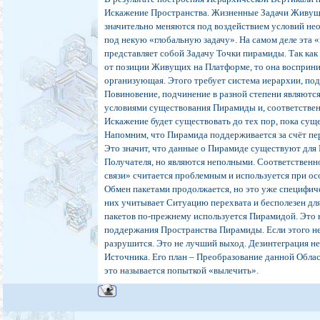
Искажение Пространства. Жизненные Задачи Живущ
значительно меняются под воздействием условий н
под некую «глобальную задачу». На самом деле эта «
представляет собой Задачу Точки пирамиды. Так как
от позиции Живущих на Платформе, то она восприни
организующая. Этого требует система иерархии, по
Повиновение, подчинение в разной степени являют
условиями существования Пирамиды и, соответствен
Искажение будет существовать до тех пор, пока сущ
Напомним, что Пирамида поддерживается за счёт пе
Это значит, что данные о Пирамиде существуют для
Получателя, но являются неполными. Соответственн
связи» считается проблемным и используется при о
Обмен пакетами продолжается, но это уже специфиче
них учитывает Ситуацию перехвата и бесполезен дл
пакетов по-прежнему используется Пирамидой. Это 
поддержания Пространства Пирамиды. Если этого не
разрушится. Это не лучший выход. Дезинтеграция не
Источника. Его план – Преобразование данной Облас
это называется попыткой «вылечить».