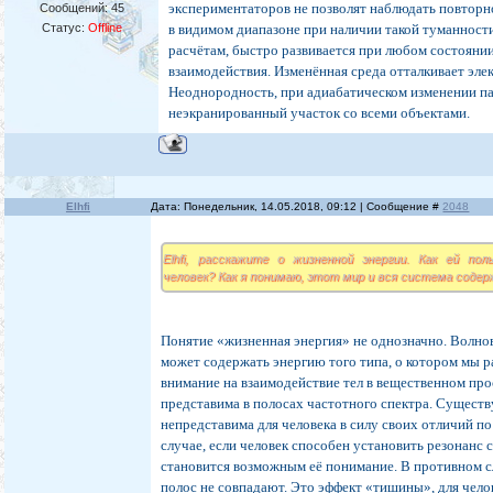
экспериментаторов не позволят наблюдать повтор
Сообщений:
45
Статус:
Offline
в видимом диапазоне при наличии такой туманности
расчётам, быстро развивается при любом состояни
взаимодействия. Изменённая среда отталкивает эле
Неоднородность, при адиабатическом изменении па
неэкранированный участок со всеми объектами.
Elhfi
Дата: Понедельник, 14.05.2018, 09:12 | Сообщение #
2048
Elhfi, расскажите о жизненной энергии. Как ей по
человек? Как я понимаю, этот мир и вся система содер
Понятие «жизненная энергия» не однозначно. Волно
может содержать энергию того типа, о котором мы р
внимание на взаимодействие тел в вещественном про
представима в полосах частотного спектра. Существу
непредставима для человека в силу своих отличий по
случае, если человек способен установить резонанс с
становится возможным её понимание. В противном 
полос не совпадают. Это эффект «тишины», для чело