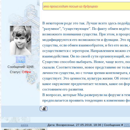
это происходит посыл из будущего
В некотором роде это так. Лучше всего здесь подойд
"разумное", "существующее". По факту обмен ведётс
возможного понимания существа. При этом, в проце
модифицируются его возможности и функции. Это п
существа, если обмен взаимообратен, и без его воли,
осуществляется с эгрегором. Направлением можно с
взаимодействия. Он по своей сути организующий, но
Существо способно выбирать. Новое, чаще всего, поя
Сообщений:
1048
сказали. Соответственно, новое представимо не толь
Статус:
Offline
личности существа, но с точки зрения конгломерата,
существует. Это ценности, культура жизни. Об этом г
какое окружение предпочитает человек, какое он фор
состоянием его развития.
В вопросах, которые Мы развернули на форуме в тем
предполагается проявить тенденцию к изменению фо
asira
Дата: Воскресенье, 27.05.2018, 18:36 | Сообщение #
205