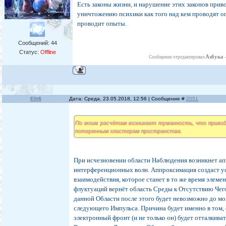
Есть законы жизни, и нарушение этих законов прив
уничтожению психики как того над кем проводят оп
проводит опыты.
Сообщений:
44
Статус:
Offline
Азбука
Сообщение отредактировал
Elhfi
Дата: Среда, 23.05.2018, 12:56 | Сообщение #
2051
По моим расчётам возникает туманность, что приво
потерянным кластерам пространства.
При исчезновении области Наблюдения возникнет а
интерференционных волн. Аппроксимация создаст у
взаимодействия, которое станет в то же время элеме
флуктуаций вернёт область Среды к Отсутствию Чег
данной Области после этого будет невозможно до м
следующего Импульса. Причина будет именно в том, 
электронный фронт (и не только он) будет отталкиват