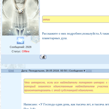
эллии
Расскажите о них подробнее,пожалуйста.А такж
планетарных душ.
Сообщений:
2928
Статус:
Offline
Elhfi
Дата: Понедельник, 28.05.2018, 00:50 | Сообщение #
2058
Что интересно, если все наблюдатели потеряют интерес к 
который окажется единственным наблюдателем участка
проконтактировать с этой субстанцией единолично.
Написано: «У Господа один день, как тысяча лет, и тысяча лет
Пет. 3:8).