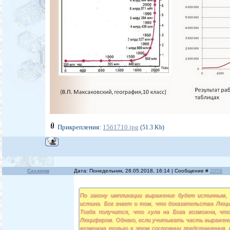
Прикрепления:
1561710.jpg
(51.3 Kb)
Сахаров
Дата: Понедельник, 28.05.2018, 16:14 | Сообщение #
2059
По закону импликации выражение будет истинным, 
истина. Бог знает о том, что доказательства Люц
Тогда получится, что хула на Бога возможна, что
Люцифером. Однако, если учитывать часть выражения
возможна только в этом состоянии представления, 