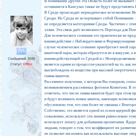
В понимании Других эта Область более не вызывает 
оставшиеся в Капсулах также не будут представлять 
В Среде происходит периодическое исчезновение Ин
Среды. Но Среда не исчерпывает собой Понимание. З
не определяется категориями Среды. Частично с эти
эллии. Эта связь даёт возможность Перехода для По
Для человеческого сознания это практически не пре
взаимодействие с Наблюдателями и Формирующими 
случае человеческое сознание приобретает иной хар
квантовой пары, которая образуется не в вакууме, а в
взаимодействующей со Средой и с Неопределяемым
Сообщений:
1048
является одним из процессов-указателей на то, как 
Статус:
Offline
высвобождена из вещества при высокой энергетиче
гамма-квантов.
Рассеянное излучение, о котором Вы говорили, сопо
возникновением рассеянных фотонов Комптона. В э
отметить, что число гамма-квантов будет при этом п
и будут возникать новые кванты, имеющие всевозмо
обусловлено тем, что они более не связаны с Вектор
Собственно, это является одной из основ ядерной физ
сожалению, используют эти знания равносильно тому
использует лопату для добывания пропитания. Ядер
людьми, говорит о том, что коэффициент их развития
не позволит им понять как использовать высокие эне