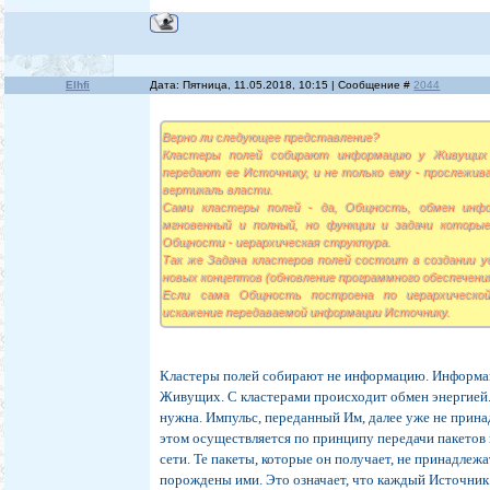
Elhfi
Дата: Пятница, 11.05.2018, 10:15 | Сообщение #
2044
Верно ли следующее представление?
Кластеры полей собирают информацию у Живущи
передают ее Источнику, и не только ему - прослежив
вертикаль власти.
Сами кластеры полей - да, Общность, обмен инф
мгновенный и полный, но функции и задачи которы
Общности - иерархическая структура.
Так же Задача кластеров полей состоит в создании у
новых концептов (обновление программного обеспечен
Если сама Общность построена по иерархическо
искажение передаваемой информации Источнику.
Кластеры полей собирают не информацию. Информац
Живущих. С кластерами происходит обмен энергией.
нужна. Импульс, переданный Им, далее уже не прин
этом осуществляется по принципу передачи пакетов 
сети. Те пакеты, которые он получает, не принадлежа
порождены ими. Это означает, что каждый Источник