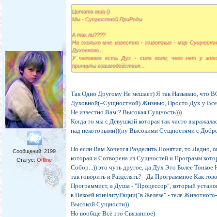
Цитата аша ()
Мы - Сущностной ПриРоды
А так ли????
На сколько мне известно - животные - мир Сущностны
Духовного...
У человека есть Дух - сила воли, чего нет у живо
принципы взаимодействия...
Так Одно Другому Не мешает) Я так Называю, что 
Духовной(=Сущностной) Жизнью, Просто Дух у Всех
Не известно Вам:? Высокая Сущность)))
Когда то мы с Девушкой которая так часто выражала
над некоторыми))(ну Высокими Сущностями с Добро
Но если Вам Хочется Разделить Понятия, то Ладно, 
Сообщений:
2199
которая и Сотворена из Сущностей и Программ кот
Статус:
Offline
Собор...)) это чуть другое, да Дух Это Более Тонко
так говорить и Разделять? - Да Программное Как го
Программист, а Душа - "Процессор", который устан
в Некоей конФигуРации("в Железе" - теле Животного-
Высокой Сущности))
Но вообще Всё это Связанное)