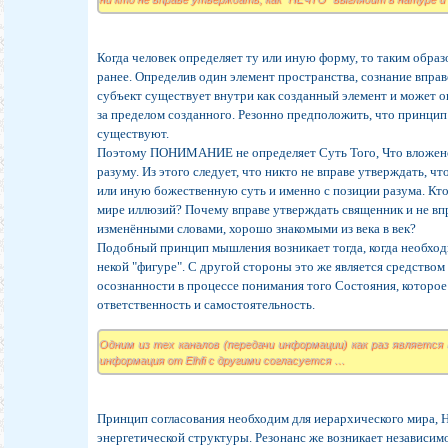
Когда человек определяет ту или иную форму, то таким обра
ранее. Определив один элемент пространства, сознание вправе
субъект существует внутри как созданный элемент и может о
за пределом созданного. Резонно предположить, что принци
существуют.
Поэтому ПОНИМАНИЕ не определяет Суть Того, Что вложено 
разуму. Из этого следует, что никто не вправе утверждать, 
или иную божественную суть и именно с позиции разума. Кто 
мире иллюзий? Почему вправе утверждать священник и не впр
изменёнными словами, хорошо знакомыми из века в век?
Подобный принцип мышления возникает тогда, когда необхо
некой "фигуре". С другой стороны это же является средством
осознанности в процессе понимания того Состояния, которо
ответственность и самостоятельность.
Одним из тех каналов (передачи информации) как раз является
информация от Elhfi с другими согласуется …
Принцип согласования необходим для иерархического мира, 
энергетической структуры. Резонанс же возникает независимо