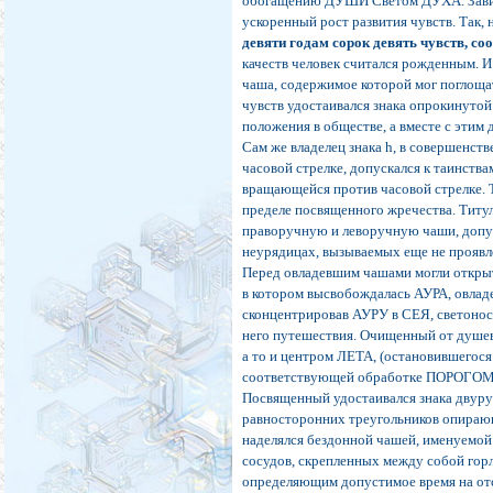
обогащению ДУШИ Светом ДУХА. Зависи
ускоренный рост развития чувств. Так
девяти годам сорок девять чувств, 
качеств человек считался рожденным. 
чаша, содержимое которой мог поглощат
чувств удостаивался знака опрокинутой
положения в обществе, а вместе с этим 
Сам же владелец знака h, в совершенс
часовой стрелке, допускался к таинств
вращающейся против часовой стрелке. 
пределе посвященного жречества. Титу
праворучную и леворучную чаши, допус
неурядицах, вызываемых еще не проявл
Перед овладевшим чашами могли открыт
в котором высвобождалась АУРА, овладе
сконцентрировав АУРУ в СЕЯ, светоносн
него путешествия. Очищенный от душе
а то и центром ЛЕТА, (остановившегося 
соответствующей обработке ПОРОГОМ 
Посвященный удостаивался знака двуру
равносторонних треугольников опирающ
наделялся бездонной чашей, именуемой
сосудов, скрепленных между собой горл
определяющим допустимое время на отс