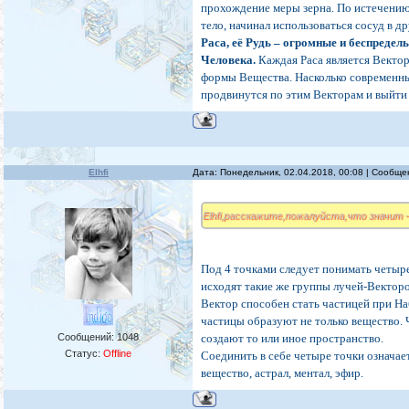
прохождение меры зерна. По истечению
тело, начинал использоваться сосуд в д
Раса, её Рудь – огромные и беспредел
Человека.
Каждая Раса является Векто
формы Вещества. Насколько современный
продвинутся по этим Векторам и выйти 
Elhfi
Дата: Понедельник, 02.04.2018, 00:08 | Сообщ
Elhfi,расскажите,пожалуйста,что значит -
Под 4 точками следует понимать четыр
исходят такие же группы лучей-Вектор
Вектор способен стать частицей при На
частицы образуют не только вещество. 
Сообщений:
1048
создают то или иное пространство.
Статус:
Offline
Соединить в себе четыре точки означае
вещество, астрал, ментал, эфир.