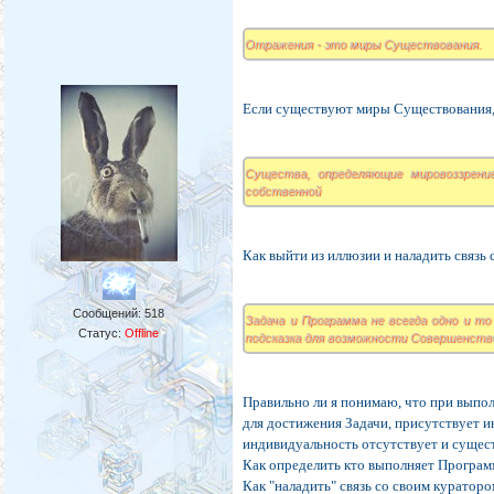
Отражения - это миры Существования.
Если существуют миры Существования,
Существа, определяющие мировоззрени
собственной
Как выйти из иллюзии и наладить связь
Сообщений:
518
Задача и Программа не всегда одно и то
Статус:
Offline
подсказка для возможности Совершенств
Правильно ли я понимаю, что при выпо
для достижения Задачи, присутствует 
индивидуальность отсутствует и сущес
Как определить кто выполняет Програм
Как "наладить" связь со своим куратор