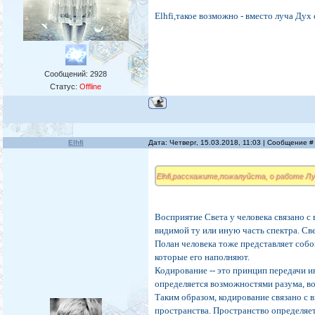
Elhfi,такое возможно - вместо луча Дух
Сообщений:
2928
Статус:
Offline
Elhfi
Дата: Четверг, 15.03.2018, 11:03 | Сообщение 
Elhfi,расскажите,пожалуйста, о работе Лу
Восприятие Света у человека связано с
видимой ту или иную часть спектра. Св
Полан человека тоже представляет собо
которые его наполняют.
Кодирование -- это принцип передачи 
определяется возможностями разума, в
Таким образом, кодирование связано с 
пространства. Пространство определяет