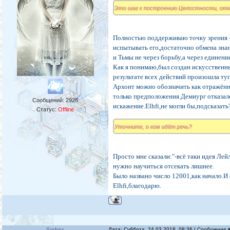
Это шаг к построению Целостности, отк
Полностью поддерживаю точку зрения -
испытывать его,достаточно обмена зна
и Тьмы не через борьбу,а через единени
Как я понимаю,был создан искусственн
результате всех действий произошла ту
Архонт можно обозначить как отражённы
только предположения.Демиург отказал
Сообщений:
2928
искажение.Elhfi,не могли бы,подсказать
Статус:
Offline
Уточните, о ком идёт речь?
Просто мне сказали:"-всё таки идея Лей
нужно научиться отсекать лишнее.
Было названо число 12001,как начало.И 
Elhfi,благодарю.
Sorbex
Дата: Суббота, 24.03.2018, 08:36 | Сообщение