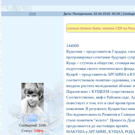
Elhfi
Дата: Понедельник, 02.04.2018, 00:28 | Сообщ
сколько должно быть человек СЕЯ на Рас
144000
Кудесник -- представитель Гардара, спо
програмировал сочетание будущих суп
Куща -- ступень в обществе, стоящая 
подготовки своего генетического фонд
Кущей -- представитель АРГАИМА в К
соответствовало понятию садовника, сл
входило растить молодильные яблоки-
Параллельно с КУЩЕЕМ существовало 
Соответственно, миф о Райском саде, Ад
повествует о том, что в своё время пр
поколения. В результате Кущам был на
Последовательность Развития и Соверш
стало понятием "золото". Ценность Душ
Сообщений:
1048
продолжается до настоящих времён.
Статус:
Offline
МАКУША в АРГАИМЕ, КУЩАХ, РОДАХ и