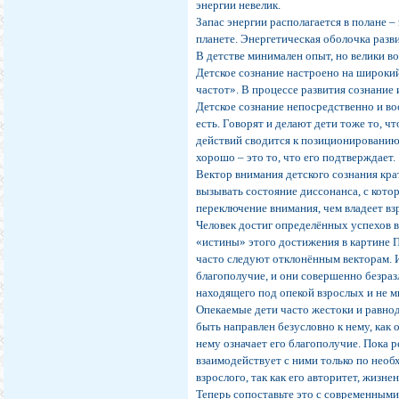
энергии невелик.
Запас энергии располагается в полане 
планете. Энергетическая оболочка разви
В детстве минимален опыт, но велики в
Детское сознание настроено на широкий
частот». В процессе развития сознание
Детское сознание непосредственно и вос
есть. Говорят и делают дети тоже то, ч
действий сводится к позиционированию 
хорошо – это то, что его подтверждает.
Вектор внимания детского сознания кр
вызывать состояние диссонанса, с котор
переключение внимания, чем владеет вз
Человек достиг определённых успехов в
«истины» этого достижения в картине П
часто следуют отклонённым векторам. 
благополучие, и они совершенно безраз
находящего под опекой взрослых и не м
Опекаемые дети часто жестоки и равно
быть направлен безусловно к нему, как
нему означает его благополучие. Пока р
взаимодействует с ними только по нео
взрослого, так как его авторитет, жиз
Теперь сопоставьте это с современным