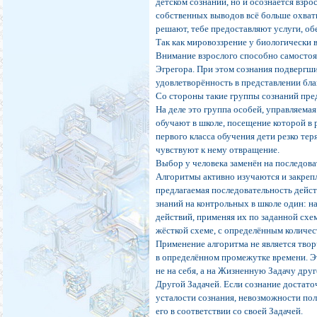
детском сознании, но и осознаётся взр
собственных выводов всё больше охваты
решают, тебе предоставляют услуги, о
Так как мировоззрение у биологически 
Внимание взрослого способно самостоя
Эгрегора. При этом сознания подвергш
удовлетворённость в представлении бл
Со стороны такие группы сознаний пре
На деле это группа особей, управляема
обучают в школе, посещение которой в 
первого класса обучения дети резко те
чувствуют к нему отвращение.
Выбор у человека заменён на последова
Алгоритмы активно изучаются и закрепл
предлагаемая последовательность дейс
знаний на контрольных в школе один: 
действий, применяя их по заданной схе
жёсткой схеме, с определённым количес
Применение алгоритма не является твор
в определённом промежутке времени. Это
не на себя, а на Жизненную Задачу друг
Другой Задачей. Если сознание достато
усталости сознания, невозможности пол
его в соответствии со своей Задачей.