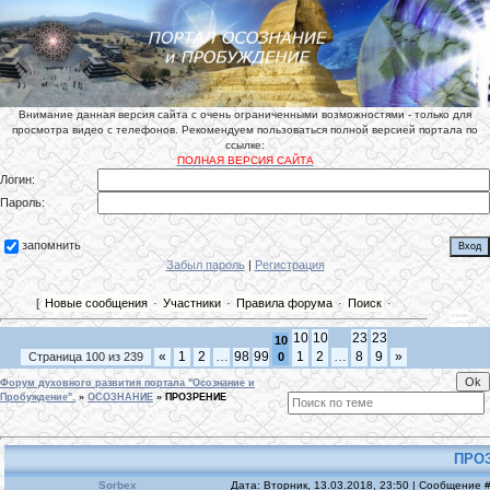
Внимание данная версия сайта с очень ограниченными возможностями - только для
просмотра видео с телефонов. Рекомендуем пользоваться полной версией портала по
ссылке:
ПОЛНАЯ ВЕРСИЯ САЙТА
Логин:
Пароль:
запомнить
Забыл пароль
|
Регистрация
[
Новые сообщения
·
Участники
·
Правила форума
·
Поиск
·
10
10
23
23
10
«
1
2
…
98
99
1
2
…
8
9
»
Страница
100
из
239
0
Форум духовного развития портала "Осознание и
Пробуждение".
»
ОСОЗНАНИЕ
»
ПРОЗРЕНИЕ
ПРО
Sorbex
Дата: Вторник, 13.03.2018, 23:50 | Сообщение 