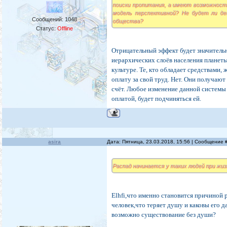
поиски пропитания, а имеют возможност
модель перспективной? Не будет ли де
Сообщений:
1048
общества?
Статус:
Offline
Отрицательный эффект будет значительн
иерархических слоёв населения планеты
культуре. Те, кто обладает средствами,
оплату за свой труд. Нет. Они получаю
счёт. Любое изменение данной системы 
оплатой, будет подчиняться ей.
asira
Дата: Пятница, 23.03.2018, 15:56 | Сообщение
Распад начинается у таких людей при жиз
Elhfi,что именно становится причиной 
человек,что теряет душу и каковы его 
возможно существование без души?