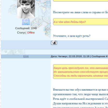
Посмотрите на лики слева и справа от 
А в чём идея Лейлы Мун?
Сообщений:
1048
Статус:
Offline
Уточните, о ком идёт речь?
Elhfi
Дата: Четверг, 22.03.2018, 11:18 | Сообщение 
Какую цель преследуют те, кто вмешива
Их вмешательство способствует процес
Способны ли люди ограничить влияние те
Вмешательство обуславливается целью в
организовано так, что люди чаще выпо
Речь идёт о
глобальной выстроенной С
Души направлены на Исследование в эт
программирования элементов Задачи-Ду