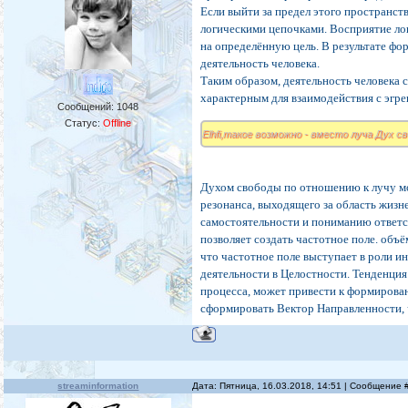
Если выйти за предел этого пространст
логическими цепочками. Восприятие ло
на определённую цель. В результате 
деятельность человека.
Таким образом, деятельность человека с
характерным для взаимодействия с эгре
Сообщений:
1048
Статус:
Offline
Elhfi,такое возможно - вместо луча Дух с
Духом свободы по отношению к лучу м
резонанса, выходящего за область жизн
самостоятельности и пониманию ответс
позволяет создать частотное поле. объё
что частотное поле выступает в роли и
деятельности в Целостности. Тенденция
процесса, может привести к формирован
сформировать Вектор Направленности, 
streaminformation
Дата: Пятница, 16.03.2018, 14:51 | Сообщение