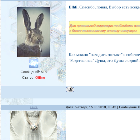
Elhfi
, Спасибо, понял, Выбор есть всег
Для правильной коррекции необходимо вз
к более независимому анализу ситуации.
Как можно "наладить контакт" с собст
"Родственная" Душа, это Душа с одной
Сообщений:
518
Статус:
Offline
asira
Дата: Четверг, 15.03.2018, 08:45 | Сообщение 