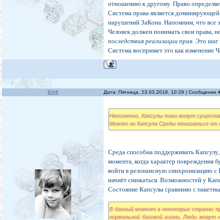
отношению к другому. Право определяе
Система права является доминирующей 
нарушений ЗаКона. Напомним, что все э
Человек должен понимать свои права, но
последствия реализации прав.
Это шаг 
Система воспримет это как изменение Ч
Elhfi
Дата: Пятница, 23.03.2018, 10:29 | Сообщение
Непонятно, Капсулы таки могут существ
Может ли Капсула Среды отказаться от 
Среда способна поддерживать Капсулу,
момента, когда характер повреждения б
войти в резонансную синхронизацию с 
начнёт снижаться. Возможностей у Капс
Состояние Капсулы сравнимо с пакетн
В данный момент в некоторых странах пр
нормальной базовой жизни. Люди могут 