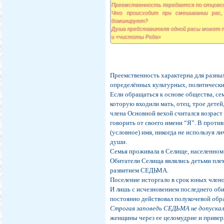
Преемственность передается по отцовск
Что происходит при смешивании рас,
доминируют?
Душа представителя одной расы может п
и «чистоты Рода»
Преемственность характерна для разны
определённых культурных, политически
Если обращаться к основе общества, се
которую входили мать, отец, трое детей
члена Основной вехой считался возраст 
говорить от своего имени “Я”. В против
(условное) имя, никогда не используя 
души.
Семья проживала в Селище, населенном
Обитатели Селища являлись детьми пле
развитием СЕДЬМА.
Поселение исторгало в срок юных члено
И лишь с исчезновением последнего оби
постоянно действовал полукочевой обра
Строгая заповедь СЕДЬМА не допускала
женщины через ее целомудрие и приве