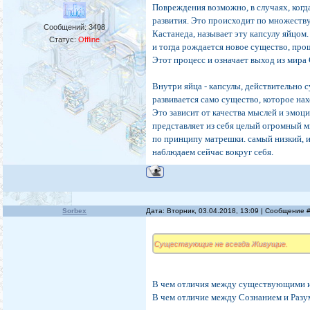
Повреждения возможно, в случаях, ког
развития. Это происходит по множеств
Сообщений:
3408
Кастанеда, называет эту капсулу яйцом
Статус:
Offline
и тогда рождается новое существо, про
Этот процесс и означает выход из мира 
Внутри яйца - капсулы, действительно с
развивается само существо, которое на
Это зависит от качества мыслей и эмоци
представляет из себя целый огромный 
по принципу матрешки. самый низкий, и
наблюдаем сейчас вокруг себя.
Sorbex
Дата: Вторник, 03.04.2018, 13:09 | Сообщение 
Существующие не всегда Живущие.
В чем отличия между существующими 
В чем отличие между Сознанием и Раз