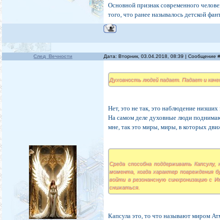
Основной признак современного челове
того, что ранее называлось детской фа
След_Вечности
Дата: Вторник, 03.04.2018, 08:39 | Сообщение 
Духовность людей падает. Падает и кач
Нет, это не так, это наблюдение низших
На самом деле духовные люди поднимаю
мне, так это миры, миры, в которых дви
Среда способна поддерживать Капсулу,
момента, когда характер повреждения б
войти в резонансную синхронизацию с И
снижаться.
Капсула это, то что называют миром Ат