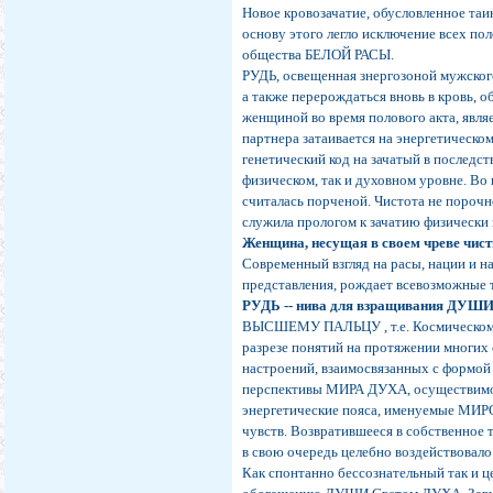
Новое кровозачатие, обусловленное та
основу этого легло исключение всех п
общества БЕЛОЙ РАСЫ.
РУДЬ, освещенная знергозоной мужског
а также перерождаться вновь в кровь, 
женщиной во время полового акта, явля
партнера затаивается на энергетическо
генетический код на зачатый в последст
физическом, так и духовном уровне. Во
считалась порченой. Чистота не порочн
служила прологом к зачатию физическ
Женщина, несущая в своем чреве чис
Современный взгляд на расы, нации и 
представления, рождает всевозможные т
РУДЬ -- нива для взращивания ДУШИ
ВЫСШЕМУ ПАЛЬЦУ , т.е. Космическому 
разрезе понятий на протяжении многих 
настроений, взаимосвязанных с формо
перспективы МИРА ДУХА, осуществимог
энергетические пояса, именуемые МИ
чувств. Возвратившееся в собственное 
в свою очередь целебно воздействовало 
Как спонтанно бессознательный так и