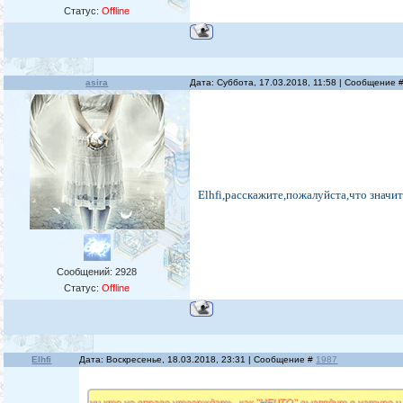
Статус:
Offline
asira
Дата: Суббота, 17.03.2018, 11:58 | Сообщение 
Elhfi,расскажите,пожалуйста,что значит 
Сообщений:
2928
Статус:
Offline
Elhfi
Дата: Воскресенье, 18.03.2018, 23:31 | Сообщение #
1987
ни кто не вправе утверждать, как "НЕЧТО" выглядит в натуре и 