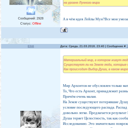
на уровне Лунного мира
Сообщений:
2928
А в чём идея Лейлы Мун?Все мои умозак
Статус:
Offline
Elhfi
Дата: Среда, 21.03.2018, 23:40 | Сообщение #
Материальный мир, в котором живут люд
Существуют ли на Земле люди, которые
Как происходит Выбор Души, в каком мире
Мир Архонтов не обусловлен только ма
То, Что есть Архонт, принадлежит раз
Причём очень малая.
На Земле существуют потерявшие Душу.
условие последующего распада. Распад
довольно легко. Предлагается результат
Душа теряет Целостность, так как сооб
Исследованию. Это значительно повреж