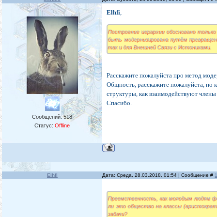
Elhfi
,
Построение иерархии обосновано только
быть модернизирована путём превращения
так и для Внешней Связи с Истониками.
Расскажите пожалуйста про метод моде
Общность, расскажите пожалуйста, по 
структуры, как взаимодействуют члены
Спасибо.
Сообщений:
518
Статус:
Offline
Elhfi
Дата: Среда, 28.03.2018, 01:54 | Сообщение #
Преемственность, как молодым людям фо
ли это общество на классы (аристократи
задачи?