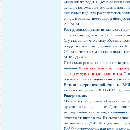
Мужской же род, СЕДЬМА обязывал сея
Течение потомков по селищам напомина
Чем ближе к центру располагались сел
спирали занимал постоянно действующ
АРГАИМ.
Рост духовного развития зависел от пр
соответствующем месте (в спирали сели
Случалось так, что в силу обстоятельст
поддерживались на должном уровне БО
Обитателями этих мест становились по
МИРУ ДУХА.
Любовь,порождающая полное жертвова
любовь.
Низменные чувства, перерожда
спектром чувств и пребывать в нем.
С э
позволяющим наращивать нить жизни
В связи с энергетической емкостью ВИ
зачатый плод силу СВЕТА- СЕЯ (достой
Рожденными.
Мать, отец или учитель, обладающие т
чувств своим подопечным. Дети такого
наследственных болезней, а внешний в
качествами интеллекта. Их светоносная
избавлялся от ДУИСНИ - духовного дал
П
одбор супружеских пар начинался с м