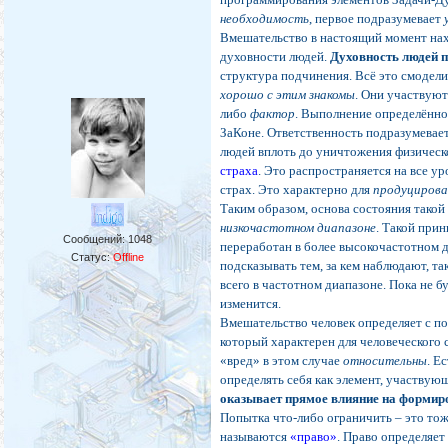
необходимость
, первое подразумевает
Вмешательство в настоящий момент нах
духовности людей.
Духовность людей п
структура подчинения. Всё это смодел
хорошо с этим знакомы
. Они участвуют
либо
фактор
. Выполнение определённо
ЗаКоне. Ответственность подразумевае
людей вплоть до уничтожения физическо
страха
. Это распространяется на все у
страх. Это характерно для
продуцирова
Таким образом, основа состояния тако
низкочастотном диапазоне
. Такой прин
Сообщений:
1048
переработан в более высокочастотном 
Статус:
Offline
подсказывать тем, за кем наблюдают, т
всего в частотном диапазоне. Пока не б
изменится.
Вмешательство человек определяет с по
который характерен для человеческого 
«вред» в этом случае
относительны
. Е
определять себя как элемент, участвую
оказывает прямое влияние на формир
Попытка что-либо ограничить – это тож
называются
«право»
. Право определяет