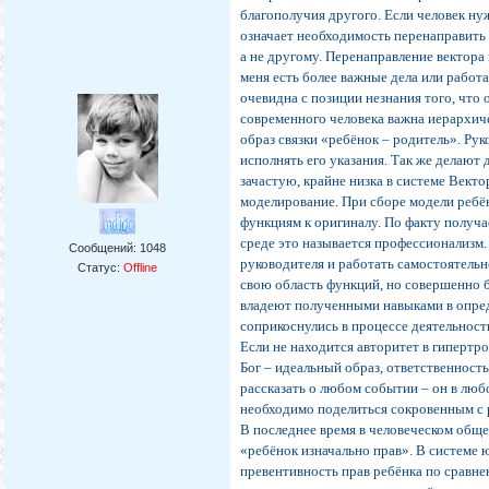
благополучия другого. Если человек ну
означает необходимость перенаправить 
а не другому. Перенаправление вектора
меня есть более важные дела или работ
очевидна с позиции незнания того, что
современного человека важна иерархич
образ связки «ребёнок – родитель». Р
исполнять его указания. Так же делают 
зачастую, крайне низка в системе Векто
моделирование. При сборе модели ребён
функциям к оригиналу. По факту получа
среде это называется профессионализм
Сообщений:
1048
руководителя и работать самостоятельн
Статус:
Offline
свою область функций, но совершенно б
владеют полученными навыками в опреде
соприкоснулись в процессе деятельност
Если не находится авторитет в гипертр
Бог – идеальный образ, ответственнос
рассказать о любом событии – он в люб
необходимо поделиться сокровенным с 
В последнее время в человеческом обще
«ребёнок изначально прав». В системе
превентивность прав ребёнка по сравне