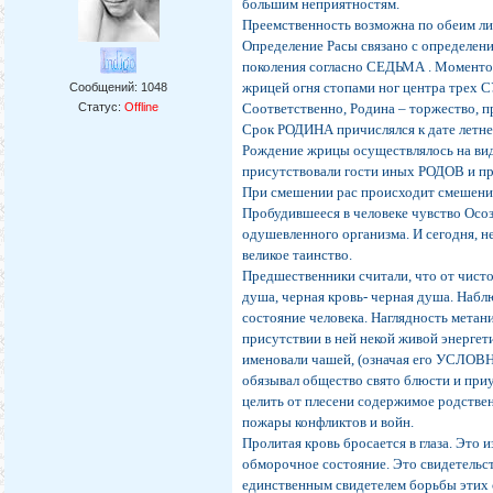
большим неприятностям.
Преемственность возможна по обеим лин
Определение Расы связано с определени
поколения согласно СЕДЬМА . Моментом
жрицей огня стопами ног центра трех 
Сообщений:
1048
Статус:
Offline
Соответственно, Родина – торжество, 
Срок РОДИНА причислялся к дате летне
Рождение жрицы осуществлялось на вид
присутствовали гости иных РОДОВ и п
При смешении рас происходит смешени
Пробудившееся в человеке чувство Осоз
одушевленного организма. И сегодня, 
великое таинство.
Предшественники считали, что от чист
душа, черная кровь- черная душа. Набл
состояние человека. Наглядность мета
присутствии в ней некой живой энергет
именовали чашей, (означая его УСЛО
обязывал общество свято блюсти и приу
целить от плесени содержимое родстве
пожары конфликтов и войн.
Пролитая кровь бросается в глаза. Это 
обморочное состояние. Это свидетельст
единственным свидетелем борьбы этих 