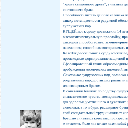
“крону священного древа”, учитывая д
состоявшего брака.
Способность читать данные человека п
запаху пота, цветности радужной обо
супружеских пар.
КУЩЕЙ мог к сроку достижения 14 летн
высокоэнтилектуальную прослойку, пра
факторов способствовало закономерно
населением, способным воспринимать и
Каждая рассчитанная супружеская пара
происходило формирование защитной по
Сформированный таким образом единый
пробуждении космических аномалий, вы
Сочетание супружеских пар, согласно
родственных пар, достигших развития 
или священным браком.
В сочетании близких по родству супруж
симпатическое чувство, воспринимаемо
для здоровья, умственного и духовного
сквозняки, а то и бури, расширяют бреш
свой созидательный труд и начинает жит
Брешью считались качества, произраст
и алчность были как нечто само собой