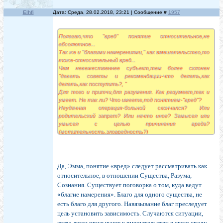
Elhfi
Дата: Среда, 28.02.2018, 23:21 | Сообщение #
1957
Полагаю,что "вред" понятие относительное,не
абсолютное...
Так же и "благими намерениями," как вмешательство,то
тоже-относительный вред...
Чем невежественнее субъект,тем более склонен
"давать советы и рекомендации-что делать,как
делать,как поступить?, "
Для того и притчи,для разумения. Как разумеет,так и
умеет. Не так ли? Что имеете,под понятием-"вред"?
Неудачная операция-больной скончался? Или
родительский запрет? Или нечто иное? Замысел или
умысел с целью причинения вреда?
(мстительность,зловредность?)
Да, Эмма, понятие «вред» следует рассматривать как
относительное, в отношении Существа, Разума,
Сознания. Существует поговорка о том, куда ведут
«благие намерения». Благо для одного существа, не
есть благо для другого. Навязывание благ преследует
цель установить зависимость. Случаются ситуации,
когда люди призывают к вмешательству в свою среду