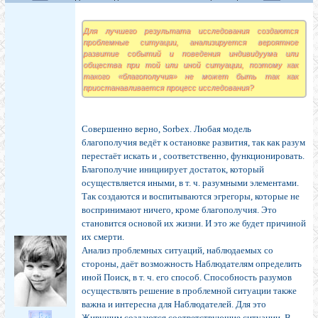
Для лучшего результата исследования создаются
проблемные ситуации, анализируется вероятное
развитие событий и поведения индивидуума или
общества при той или иной ситуации, поэтому как
такого «благополучия» не может быть так как
приостанавливается процесс исследования?
Совершенно верно, Sorbex. Любая модель
благополучия ведёт к остановке развития, так как разум
перестаёт искать и , соответственно, функционировать.
Благополучие инициирует достаток, который
осуществляется иными, в т. ч. разумными элементами.
Так создаются и воспитываются эгрегоры, которые не
воспринимают ничего, кроме благополучия. Это
становится основой их жизни. И это же будет причиной
их смерти.
Анализ проблемных ситуаций, наблюдаемых со
стороны, даёт возможность Наблюдателям определить
иной Поиск, в т. ч. его способ. Способность разумов
осуществлять решение в проблемной ситуации также
важна и интересна для Наблюдателей. Для это
Живущим создаются соответствующие ситуации. В