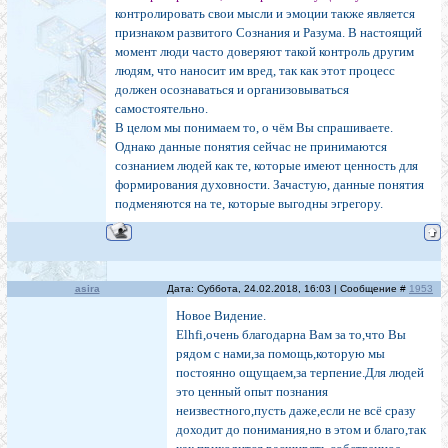
контролировать свои мысли и эмоции также является
признаком развитого Сознания и Разума. В настоящий
момент люди часто доверяют такой контроль другим
людям, что наносит им вред, так как этот процесс
должен осознаваться и организовываться
самостоятельно.
В целом мы понимаем то, о чём Вы спрашиваете.
Однако данные понятия сейчас не принимаются
сознанием людей как те, которые имеют ценность для
формирования духовности. Зачастую, данные понятия
подменяются на те, которые выгодны эгрегору.
asira
Дата: Суббота, 24.02.2018, 16:03 | Сообщение #
1953
Новое Видение.
Elhfi,очень благодарна Вам за то,что Вы
рядом с нами,за помощь,которую мы
постоянно ощущаем,за терпение.Для людей
это ценный опыт познания
неизвестного,пусть даже,если не всё сразу
доходит до понимания,но в этом и благо,так