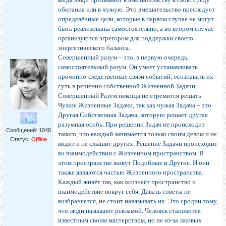
обитания или в чужую. Это вмешательство преследует
определённые цели, которые в первом случае не могут
быть реализованы самостоятельно, а во втором случае
организуются эгрегором для поддержки своего
энергетического баланса.
Совершенный разум – это, в первую очередь,
самостоятельный разум. Он умеет устанавливать
причинно-следственные связи событий, осознавать их
суть в решении собственной Жизненной Задачи.
Совершенный Разум никогда не стремится решать
Чужие Жизненные Задачи, так как чужая Задача – это
Другая Собственная Задача, которую решает другая
разумная особь. При решении Задач не происходит
Сообщений:
1048
такого, что каждый занимается только своим делом и не
Статус:
Offline
видит и не слышит других. Решение Задачи происходит
во взаимодействии с Жизненном пространством. В
этом пространстве живут Подобные и Другие. И они
также являются частью Жизненного пространства.
Каждый живёт так, как осознаёт пространство и
взаимодействие вокруг себя. Давать советы не
возбраняется, не стоит навязывать их. Это сродни тому,
что люди называют рекламой. Человек становится
известным своим мастерством, но не из-за лживых