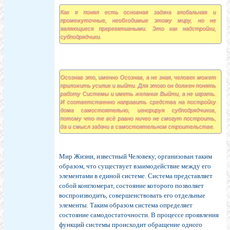
Как я понял есть основная задача глобальная и
промежуточные, необходимые этому миру, но не
являющиеся пререгативными. Это как надстройки,
субподрядчики.
Осознав это, именно Осознав, а не зная, человек может
приложить усилие и выйти. Для этого он должен понять
работу Системы и иметь желание Выйти, а не играть.
И соответственно направить средства на постройку
дома самостоятельно, игнорируя субподрядчиков,
потому что те всё равно ничео не смогут построить,
да и смысл задачи в самостоятельном строительстве.
Мир Жизни, известный Человеку, организован таким
образом, что существует взаимодействие между его
элементами в единой системе. Система представляет
собой конгломерат, состояние которого позволяет
воспроизводить, совершенствовать его отдельные
элементы. Таким образом система определяет
состояние самодостаточности. В процессе проявления
функций системы происходит обращение одного