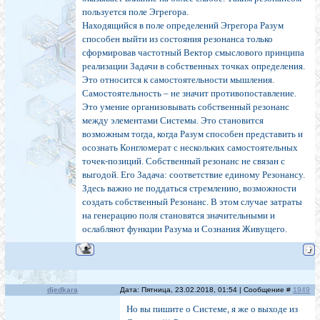
пользуется поле Эгрегора.
Находящийся в поле определений Эгрегора Разум
способен выйти из состояния резонанса только
сформировав частотный Вектор смыслового принципа
реализации Задачи в собственных точках определения.
Это относится к самостоятельности мышления.
Самостоятельность – не значит противопоставление.
Это умение организовывать собственный резонанс
между элементами Системы. Это становится
возможным тогда, когда Разум способен представить и
осознать Конгломерат с нескольких самостоятельных
точек-позиций. Собственный резонанс не связан с
выгодой. Его Задача: соответствие единому Резонансу.
Здесь важно не поддаться стремлению, возможности
создать собственный Резонанс. В этом случае затраты
на генерацию поля становятся значительными и
ослабляют функции Разума и Сознания Живущего.
djedkara
Дата: Пятница, 23.02.2018, 01:54 | Сообщение #
1949
Но вы пишите о Системе, я же о выходе из