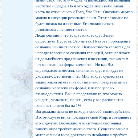
меняя свою частоту – одна из возможностей познания
частотной Среды. Но и это будет лишь небольшая
часть по отношению к Тому, Что Есть. Опознать маркер
можно в ситуации резонанса с ним. Этот резонанс не
будет похож на известные. Его можно назвать
резонансом с неизвестностью.
Люди считают, что вокруг них, вокруг Земли
существует Пустота. Это не так. Пустота порождена в
сознании неизвестностью. Неизвестность является для
неподготовленного сознания границей, останавливает
от дальнейшего продвижения в познании, так как там
нет опознанных форм, элементов. Но как Вы
справедливо заметили, «знания вокруг и никуда не
уходили». Это значит, что Мир вокруг существует
таким, какой он есть, не обязательно представимый в
сознании человека как форма, или процесс их
взаимодействия. Вы не представляете, что можно
увидеть, услышать, понять, если у вас расширится
восприятие хотя бы на 1%!
Вы должны искать не выход, а способ взаимодействия.
В этом случае вы не покидаете свой Мир, а соединяете
его с другим. Возможно, что ситуация состояния
вашего мира требует именно этого. Существование в
материальном мире достаточно необычно и требует