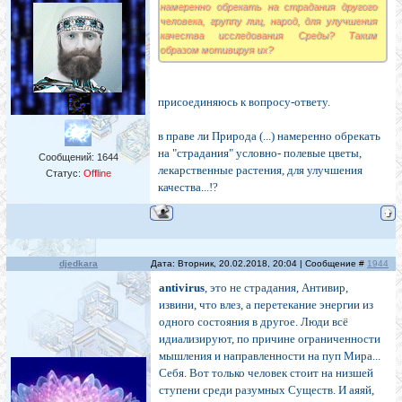
намеренно обрекать на страдания другого
человека, группу лиц, народ, для улучшения
качества исследования Среды? Таким
образом мотивируя их?
присоединяюсь к вопросу-ответу.
в праве ли Природа (...) намеренно обрекать
на "страдания" условно- полевые цветы,
Сообщений:
1644
лекарственные растения, для улучшения
Статус:
Offline
качества...!?
djedkara
Дата: Вторник, 20.02.2018, 20:04 | Сообщение #
1944
antivirus
, это не страдания, Антивир,
извини, что влез, а перетекание энергии из
одного состояния в другое. Люди всё
идиализируют, по причине ограниченности
мышления и направленности на пуп Мира...
Себя. Вот только человек стоит на низшей
ступени среди разумных Существ. И аяяй,