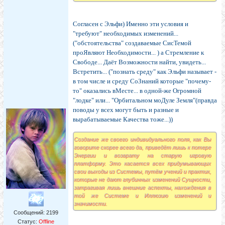
Согласен с Эльфи) Именно эти условия и
"требуют" необходимых изменений...
("обстоятельства" создаваемые СисТемой
проЯвляют Необходимости... ) а Стремление к
Свободе... Даёт Возможности найти, увидеть...
Встретить... ("познать среду" как Эльфи называет -
в том числе и среду СоЗнаний которые "почему-
то" оказались вМесте... в одной-же Огромной
"лодке" или... "Орбитальном моДуле Земля"(правда
поводы у всех могут быть и разные и
вырабатываемые Качества тоже...))
Создание же своего индивидуального поля, как Вы
говорите скорее всего да, приведёт лишь к потере
Энергии и возврату на старую игровую
платформу. Это касается всех придумывающих
свои выходы из Системы, путём учений и практик,
которые не дают глубинных изменений Сущности,
затрагивая лишь внешние аспекты, нахождения в
той же Системе и Иллюзию изменений и
значимости.
Сообщений:
2199
Статус:
Offline