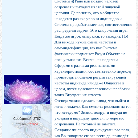
Системы))) Рано или поздно человек
созревает и выходит из этой пищевой
цепочки. Да понятно, что в обществе
находятся разные уровни индивидов и
Система прорабатывает все, соответственно
распределяя задачи. Это как ролевая игра.
Когда же игрок наигрался, то выходит. Но!
Для выхода нужна смена частоты и
самоинденфикация, так как Система
фактически подменяет Разум Объекта на
свои установки. Вселенная поделена
Сферами с разными резонансными
характеристиками, соответственно переход
производится сменой результатирующей
частоты индивида или даже Общества в
целом, путём целеноправленной наработки
таких Внутренних качеств.
Отсюда можно сделать вывод, что выйти и
легко и тяжело. Как сменить резонанс на то,
что неведомо? Знания вокруг и никуда не
уходили и ищущему даются по мере его
Сообщений:
2787
созревания. Не готовый не заметит.
Статус:
Offline
Создание же своего индивидуального поля,
как Вы говорите скорее всего да, приведёт