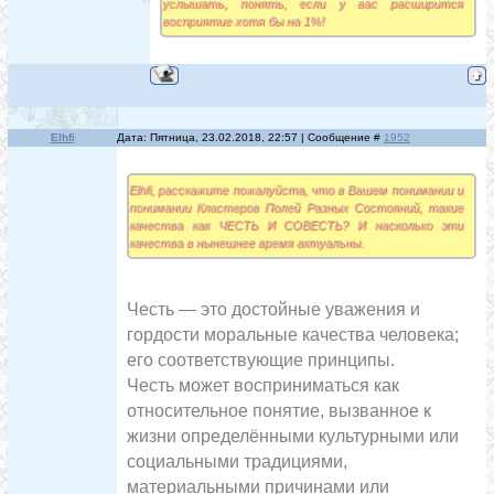
услышать, понять, если у вас расширится
восприятие хотя бы на 1%!
Elhfi
Дата: Пятница, 23.02.2018, 22:57 | Сообщение #
1952
Elhfi, расскажите пожалуйста, что в Вашем понимании и
понимании Кластеров Полей Разных Состояний, такие
качества как ЧЕСТЬ И СОВЕСТЬ? И насколько эти
качества в нынешнее время актуальны.
Честь — это достойные уважения и
гордости моральные качества человека;
его соответствующие принципы.
Честь может восприниматься как
относительное понятие, вызванное к
жизни определёнными культурными или
социальными традициями,
материальными причинами или