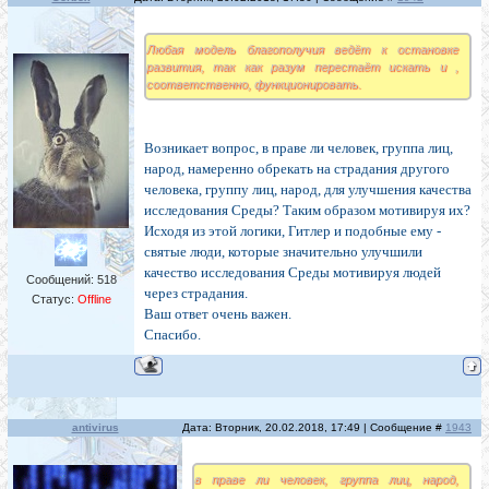
Любая модель благополучия ведёт к остановке
развития, так как разум перестаёт искать и ,
соответственно, функционировать.
Возникает вопрос, в праве ли человек, группа лиц,
народ, намеренно обрекать на страдания другого
человека, группу лиц, народ, для улучшения качества
исследования Среды? Таким образом мотивируя их?
Исходя из этой логики, Гитлер и подобные ему -
святые люди, которые значительно улучшили
качество исследования Среды мотивируя людей
Сообщений:
518
через страдания.
Статус:
Offline
Ваш ответ очень важен.
Спасибо.
antivirus
Дата: Вторник, 20.02.2018, 17:49 | Сообщение #
1943
в праве ли человек, группа лиц, народ,