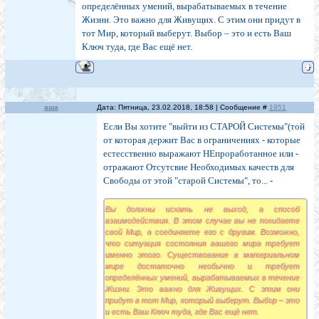
определённых умений, вырабатываемых в течение
Жизни. Это важно для Живущих. С этим они придут в
тот Мир, который выберут. Выбор – это и есть Ваш
Ключ туда, где Вас ещё нет.
аша
Дата: Пятница, 23.02.2018, 18:58 | Сообщение #
1951
Если Вы хотите "выйти из СТАРОЙ Системы"(той
от которая держит Вас в ограничениях - которые
естесственно выражают НЕпроработанное или -
отражают Отсутсвие Необходимых качеств для
Свободы от этой "старой Системы", то... -
Вы должны искать не выход, а способ
взаимодействия. В этом случае вы не покидаете
свой Мир, а соединяете его с другим. Возможно,
что ситуация состояния вашего мира требует
именно этого. Существование в материальном
мире достаточно необычно и требует
определённых умений, вырабатываемых в течение
Жизни. Это важно для Живущих. С этим они
придут в тот Мир, который выберут. Выбор – это
и есть Ваш Ключ туда, где Вас ещё нет.