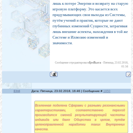
лишь к потере Энергии и возврату на старую
игровую платформу. Это касается всех
придумывающих свои выходы из Системы,
путём учений и практик, которые не дают
глубинных изменений Сущности, затрагивая
лишь внешние аспекты, нахождения в той же
Системе и Иллюзию изменений и
значимости.
djedkara
Сообщение отредактировал
-
Пятница, 23.02.2018,
01:56
Elhfi
Дата: Пятница, 23.02.2018, 16:46 | Сообщение #
1950
Вселенная поделена Сферами с разными резонансными
характеристиками, соответственно переход
производится сменой результатирующей частоты
индивида или даже Общества в целом, путём
целеноправленной наработки таких Внутренних
качеств.