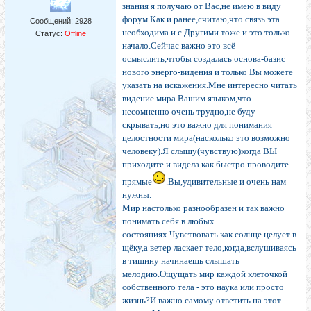
знания я получаю от Вас,не имею в виду
форум.Как и ранее,считаю,что связь эта
Сообщений:
2928
необходима и с Другими тоже и это только
Статус:
Offline
начало.Сейчас важно это всё
осмыслить,чтобы создалась основа-базис
нового энерго-видения и только Вы можете
указать на искажения.Мне интересно читать
видение мира Вашим языком,что
несомненно очень трудно,не буду
скрывать,но это важно для понимания
целостности мира(насколько это возможно
человеку).Я слышу(чувствую)когда ВЫ
приходите и видела как быстро проводите
прямые
.Вы,удивительные и очень нам
нужны.
Мир настолько разнообразен и так важно
понимать себя в любых
состояниях.Чувствовать как солнце целует в
щёку,а ветер ласкает тело,когда,вслушиваясь
в тишину начинаешь слышать
мелодию.Ощущать мир каждой клеточкой
собственного тела - это наука или просто
жизнь?И важно самому ответить на этот