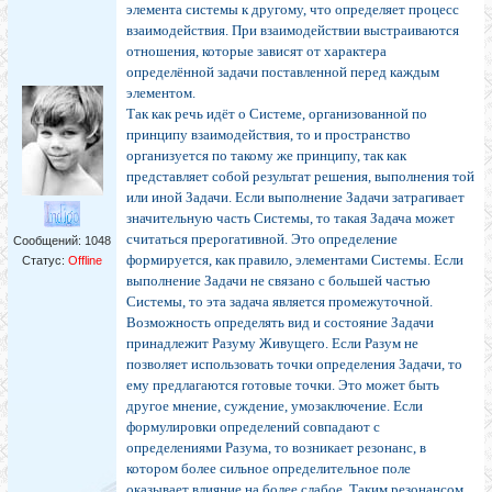
элемента системы к другому, что определяет процесс
взаимодействия. При взаимодействии выстраиваются
отношения, которые зависят от характера
определённой задачи поставленной перед каждым
элементом.
Так как речь идёт о Системе, организованной по
принципу взаимодействия, то и пространство
организуется по такому же принципу, так как
представляет собой результат решения, выполнения той
или иной Задачи. Если выполнение Задачи затрагивает
значительную часть Системы, то такая Задача может
считаться прерогативной. Это определение
Сообщений:
1048
формируется, как правило, элементами Системы. Если
Статус:
Offline
выполнение Задачи не связано с большей частью
Системы, то эта задача является промежуточной.
Возможность определять вид и состояние Задачи
принадлежит Разуму Живущего. Если Разум не
позволяет использовать точки определения Задачи, то
ему предлагаются готовые точки. Это может быть
другое мнение, суждение, умозаключение. Если
формулировки определений совпадают с
определениями Разума, то возникает резонанс, в
котором более сильное определительное поле
оказывает влияние на более слабое. Таким резонансом