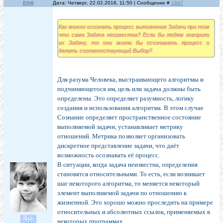
Elhfi
Дата: Четверг, 22.02.2018, 11:50 | Сообщение #
1947
Как можно осознать процесс выполнения Задачи при том
что сама Задача неизвестна? Если бы людям говорили
их Задачу, то они могли бы осознавать процесс и
делать соответствующий Выбор?
Для разума Человека, выстраивающего алгоритмы и
подчиняющегося им, цель или задача должны быть
определены. Это определяет разумность, логику
создания и использования алгоритма. В этом случае
Сознание определяет пространственное состояние
выполняемой задачи, устанавливает метрику
отношений. Метрика позволяет организовать
дискретное представление задачи, что даёт
возможность осознавать её процесс.
В ситуации, когда задача неизвестна, определения
становятся относительными. То есть, если возникает
шаг некоторого алгоритма, то меняется некоторый
элемент выполняемой задачи по отношению к
жизненной. Это хорошо можно проследить на примере
относительных и абсолютных ссылок, применяемых в
некоторых программах.