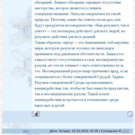
обещаний. Лживое обещание скрывает отсутствие
мастерства, которое является условием
совершенствования. Лжец несовершенен по своей
природе. Поэтому, какие бы советы он ни дал, они
будут продуктом несовершенства. «Как разумеет, так и
умеет» -- эта поговорка действует для всех людей, но
результат действия для всех разный.
Таким образом, «вред» -- это навязывание той картины
мира, которую разум не осознал, но вынужден
принимать под давлением обстоятельств. Замысел и
умысел могут отсутствовать в силу несовершенства
разума, но это не снимает с него ответственности за
это. Несовершенный разум чаще причиняет вред, если
соприкасается с более совершенной Средой. Задача
Разумов совершенной Среды организовывать
взаимодействие так, чтобы не был нанесён вред как им,
так и несовершенному разуму. Такой аспект
взаимодействия встречается в отношениях среди
взрослых и детей.
Enn
Дата: Четверг, 01.03.2018, 02:36 | Сообщение #
1958