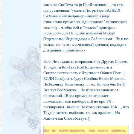
какая-то СисТема-то (в ПроЯвленном... - то есть
где уравненные "условия"(игры) для РАЗНЫХ
СоЗнаний(как например - аватар в виде
изначально примерно "одинакового" физического
тела - ну... чтобы Soft и "железо" примерно
подходили для Передачи взаимной Между
Отдельными Индивидами и СоЗнаниями... Ну и не
только, но - этот ключ(аспект\причина) подходит
для данного понимания -
Если Не создавать оторванных от Других Систем
То Будет и КонТакт (СоНастроенность и
Синхронистичность с Другими в Общем Поле...)
ЕСЛИ СозДавать будут Сообща Новое Многие...
ПоТехоньку Помаленьку..., то... Почему-бы Нет))
Всё тут ВозМожно.... Но конечно зависит от
пожеланий...(Вера примерно отражает
пожелания... или наоборот...)) но про 1%...
расширения - именно Поэтому сказано ТАК... , что
Трудно менять шаблоны-то, как правило... Но
Жизнь-таки Способствует))
Вы не представляете, что можно увидеть,