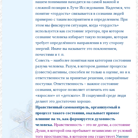
нашем понимании находятся на самой важной и
сложной позиции в Луче Исследования. Надеемся, что
понятие «гордость» связывается в сознании людей
примерно с таким восприятием и определением. При
этом мы фиксируем ситуации, когда «гордость»
используется как состояние эгрегора, при котором
сознание человека избирает такую позицию, которая
требует определённого направления в эту сторону
энергий. Иначе вы называете это поклонением,
почестями и т. п.
Совесть – наиболее понятная нам категория состояния
разума человека. Разум, в котором данные процессы
(совести) активны, способен не только к оценке, но и к
ответственности за принятые решения, совершённые
поступки. Ответственность – важное состояние
сознания, которое позволяет отличить его как
«взрослое» от «детского». В социумной среде люди
делают это достаточно хорошо.
Нравственный самоконтроль, организуемый в
процессе такого состояния, оказывает прямое
влияние на то, как формируется духовность
человека.
Нравственность – это не догма, а состояние
Души, в которой она пребывает независимо от условий
того пространства, в котором она существует.
Умение