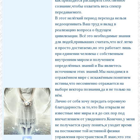
как приходится расширять собственное
сознание,чтобы охватить весь спектр
передаваемого.
В этот нелёгкий период перехода нельзя
недооценивать Ваш труд и вклад в
реализацию вопроса о будущем
цивилизации. Всё это необходимые знания
для людей,привыкших считать,что всё легко
и просто достигаемо,но это работает лишь
при единении человека с собственным
внутренним миром и получением
определённых знаний и Вы являетесь
источником этих знаний.Мы находимся в
отражённом мире с искажённым понятием
истины,что несомненно отражается на
выборе вектора познания,да и не только на
нём.
Лично от себя хочу передать огромную
благодарность за то,что Вы открыли не
известные мне миры и я до сих пор под
впечатлением от увиденного.Конечно,у меня
не получается сразу понять,и уходит время
на постижение той истинной физики
управления пространством.Я знаю,что эти