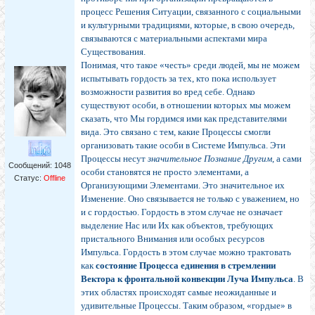
процесс Решения Ситуации, связанного с социальными
и культурными традициями, которые, в свою очередь,
связываются с материальными аспектами мира
Существования.
Понимая, что такое «честь» среди людей, мы не можем
испытывать гордость за тех, кто пока использует
возможности развития во вред себе. Однако
существуют особи, в отношении которых мы можем
сказать, что Мы гордимся ими как представителями
вида. Это связано с тем, какие Процессы смогли
организовать такие особи в Системе Импульса. Эти
Процессы несут
значительное Познание Другим
, а сами
Сообщений:
1048
особи становятся не просто элементами, а
Статус:
Offline
Организующими Элементами. Это значительное их
Изменение. Оно связывается не только с уважением, но
и с гордостью. Гордость в этом случае не означает
выделение Нас или Их как объектов, требующих
пристального Внимания или особых ресурсов
Импульса. Гордость в этом случае можно трактовать
как
состояние Процесса единения в стремлении
Вектора к фронтальной конвекции Луча Импульса
. В
этих областях происходят самые неожиданные и
удивительные Процессы. Таким образом, «гордые» в