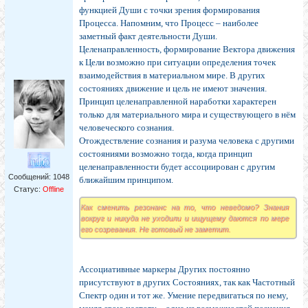
функцией Души с точки зрения формирования
Процесса. Напомним, что Процесс – наиболее
заметный факт деятельности Души.
Целенаправленность, формирование Вектора движения
к Цели возможно при ситуации определения точек
взаимодействия в материальном мире. В других
состояниях движение и цель не имеют значения.
Принцип целенаправленной наработки характерен
только для материального мира и существующего в нём
человеческого сознания.
Отождествление сознания и разума человека с другими
состояниями возможно тогда, когда принцип
целенаправленности будет ассоциирован с другим
Сообщений:
1048
ближайшим принципом.
Статус:
Offline
Как сменить резонанс на то, что неведомо? Знания
вокруг и никуда не уходили и ищущему даются по мере
его созревания. Не готовый не заметит.
Ассоциативные маркеры Других постоянно
присутствуют в других Состояниях, так как Частотный
Спектр один и тот же. Умение передвигаться по нему,