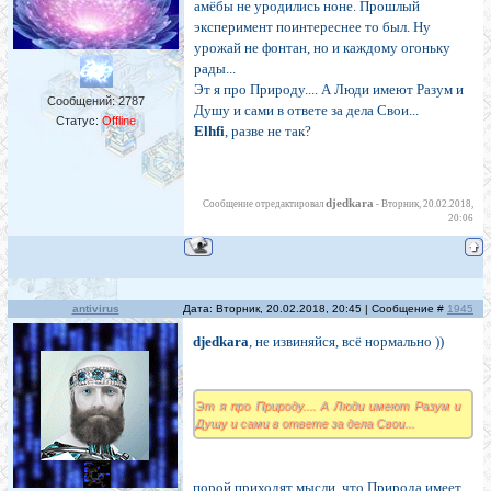
амёбы не уродились ноне. Прошлый
эксперимент поинтереснее то был. Ну
урожай не фонтан, но и каждому огоньку
рады...
Эт я про Природу.... А Люди имеют Разум и
Сообщений:
2787
Душу и сами в ответе за дела Свои...
Статус:
Offline
Elhfi
, разве не так?
djedkara
Сообщение отредактировал
-
Вторник, 20.02.2018,
20:06
antivirus
Дата: Вторник, 20.02.2018, 20:45 | Сообщение #
1945
djedkara
, не извиняйся, всё нормально ))
Эт я про Природу.... А Люди имеют Разум и
Душу и сами в ответе за дела Свои...
порой приходят мысли, что Природа имеет