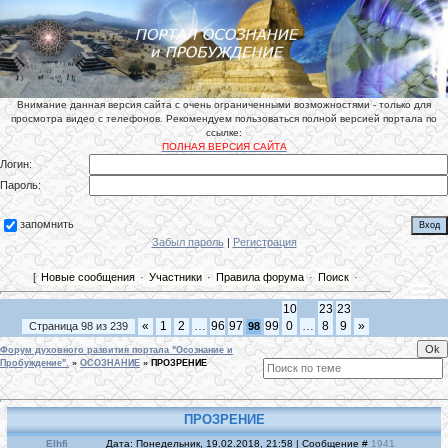
Внимание данная версия сайта с очень ограниченными возможностями - только для
просмотра видео с телефонов. Рекомендуем пользоваться полной версией портала по
ссылке:
ПОЛНАЯ ВЕРСИЯ САЙТА
Логин:
Пароль:
запомнить
Забыл пароль
|
Регистрация
[
Новые сообщения
·
Участники
·
Правила форума
·
Поиск
·
10
23
23
«
1
2
…
96
97
99
0
…
8
9
»
Страница
98
из
239
98
Форум духовного развития портала "Осознание и
Пробуждение".
»
ОСОЗНАНИЕ
»
ПРОЗРЕНИЕ
ПРОЗРЕНИЕ
Elhfi
Дата: Понедельник, 19.02.2018, 21:58 | Сообщение #
1941