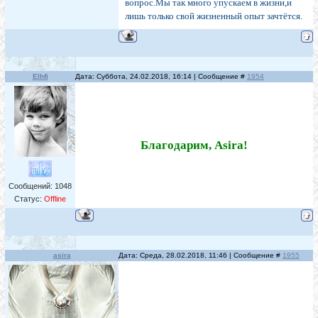
вопрос.Мы так много упускаем в жизни,и
лишь только свой жизненный опыт зачтётся.
Elhfi
Дата: Суббота, 24.02.2018, 16:14 | Сообщение #
1954
Благодарим, Asira!
Сообщений:
1048
Статус:
Offline
asira
Дата: Среда, 28.02.2018, 11:46 | Сообщение #
1955