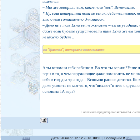
сомнения.
– Мы же говорили вам, каков наш "вес". Вспомните.
* Ну, ваш авторитет пока не велик, действительно, п
это очень сомнительно для многих.
– Дело не в том. Если вы не желаете – вы не увидите, 
даже если будете существовать там. Если же вы хо
не нужно будет…
на "фактах", которые в него пихают
А ты вспомни себя ребенком. Во что ты верила?Разве н
веры в то, о чем окружающие даже помыслить не могли
себя в год-два-три года... Вспомни раннее детство. Ко
даже усвоить не мог того, что"пихают"в него окружа
основана ТА вера?
seromaha
Сообщение отредактировал
-
Четве
asira
Дата: Четверг, 12.12.2013, 00:00 | Сообщение #
359