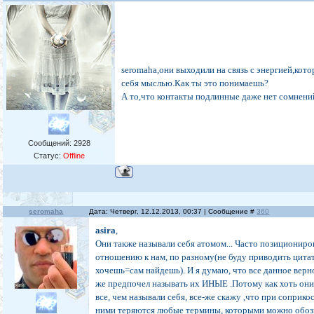
seromaha,они выходили на связь с энергией,кото
себя мыслью.Как ты это понимаешь?
А то,что контакты подлинные даже нет сомнени
Сообщений:
2928
Статус:
Offline
seromaha
Дата: Четверг, 12.12.2013, 00:37 | Сообщение #
360
asira
,
Они также называли себя атомом... Часто позициониров
отношению к нам, по разному(не буду приводить цита
хочешь=сам найдешь). И я думаю, что все данное верно
же предпочел называть их ИНЫЕ .Потому как хоть они
все, чем называли себя, все-же скажу ,что при соприко
ними теряются любые термины, которыми можно обозн