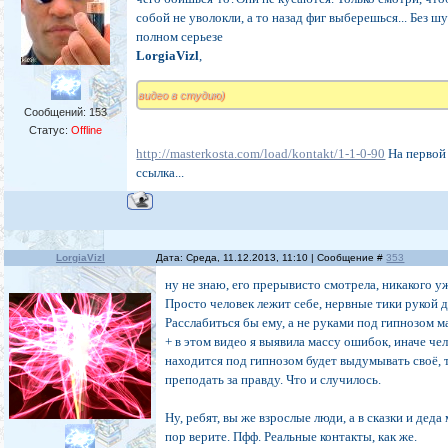
собой не уволокли, а то назад фиг выберешься... Без ш
полном серьезе
LorgiaVizl
,
видео в студию)
Сообщений:
153
Статус:
Offline
http://masterkosta.com/load/kontakt/1-1-0-90
На первой
ссылка...
LorgiaVizl
Дата: Среда, 11.12.2013, 11:10 | Сообщение #
353
ну не знаю, его прерывисто смотрела, никакого уж
Просто человек лежит себе, нервные тики рукой д
Расслабиться бы ему, а не руками под гипнозом ма
+ в этом видео я выявила массу ошибок, иначе че
находится под гипнозом будет выдумывать своё, 
преподать за правду. Что и случилось.
Ну, ребят, вы же взрослые люди, а в сказки и деда
пор верите. Пфф. Реальные контакты, как же.