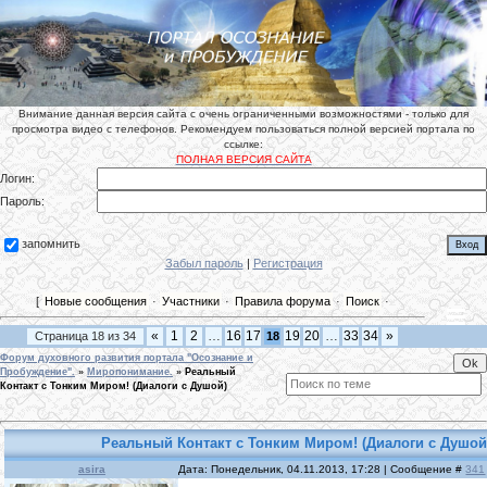
Внимание данная версия сайта с очень ограниченными возможностями - только для
просмотра видео с телефонов. Рекомендуем пользоваться полной версией портала по
ссылке:
ПОЛНАЯ ВЕРСИЯ САЙТА
Логин:
Пароль:
запомнить
Забыл пароль
|
Регистрация
[
Новые сообщения
·
Участники
·
Правила форума
·
Поиск
·
«
1
2
…
16
17
19
20
…
33
34
»
Страница
18
из
34
18
Форум духовного развития портала "Осознание и
Пробуждение".
»
Миропонимание.
»
Реальный
Контакт с Тонким Миром! (Диалоги с Душой)
Реальный Контакт с Тонким Миром! (Диалоги с Душой
asira
Дата: Понедельник, 04.11.2013, 17:28 | Сообщение #
341