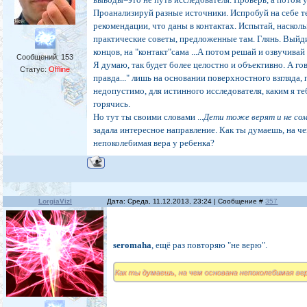
Проанализируй разные источники. Испробуй на себе т
рекомендации, что даны в контактах. Испытай, наскол
практические советы, предложенные там. Глянь. Выйди
концов, на "контакт"сама ...А потом решай и озвучива
Сообщений:
153
Я думаю, так будет более целостно и объективно. А гов
Статус:
Offline
правда..." лишь на основании поверхностного взгляда,
недопустимо, для истинного исследователя, каким я те
горячись.
Но тут ты своими словами ...
Дети тоже верят и не со
задала интересное направление. Как ты думаешь, на ч
непоколебимая вера у ребенка?
LorgiaVizl
Дата: Среда, 11.12.2013, 23:24 | Сообщение #
357
seromaha
, ещё раз повторяю "не верю".
Как ты думаешь, на чем основана непоколебимая вер