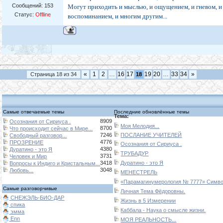
Сообщений:
153
Могут приходить и мыслью, и ощущением, и гневом, и
Статус:
Offline
воспоминанием, и многим другим...
«
1
2
…
16
17
19
20
…
33
34
»
Страница
18
из
34
18
Самые отвечаемые темы
Последние обновлённые темы
Тема:
8909
Осознания от Сириуса .
Моя Мелодия...
8700
Что происходит сейчас в Мире...
7246
ПОСЛАНИЕ УЧИТЕЛЕЙ
Свободный разговор...
4776
ПРОЗРЕНИЕ
Осознания от Сириуса .
4380
Дуратино - это Я
ТРУБАДУР
3731
Человек и Мир
3418
Дуратино - это Я
Вопросы к Индиго и Кристальным...
3048
Любовь...
МЕНЕСТРЕЛЬ
«Парамагинумерология № 7777» Символ
Самые разговорчивые
Личная Тема Фёдоровны.
СНЕЖЭЛЬ-БИО-ДАР
Жизнь в 5 Измерении
спика
Каббала - Наука о смысле жизни.
эмма
Enn
МОЯ РЕАЛЬНОСТЬ...