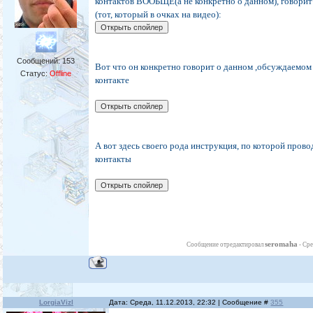
контактов ВООБЩЕ(а не конкретно о данном), говорит
(тот, который в очках на видео):
Сообщений:
153
Вот что он конкретно говорит о данном ,обсуждаемом 
Статус:
Offline
контакте
А вот здесь своего рода инструкция, по которой пров
контакты
seromaha
Сообщение отредактировал
-
Сре
LorgiaVizl
Дата: Среда, 11.12.2013, 22:32 | Сообщение #
355