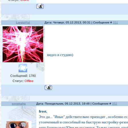
LorgiaVizl
Дата: Четверг, 05.12.2013, 00:31 | Сообщение #
351
видео в студию)
Сообщений:
1780
Статус:
Offline
seromaha
Дата: Понедельник, 09.12.2013, 19:46 | Сообщение #
352
frost
,
Это да... "Иные" действительно приходят , особенно е
утонченный и способный на быструю настройку-резон
чего боишься-то?Они не кусаются. Только смотри, что