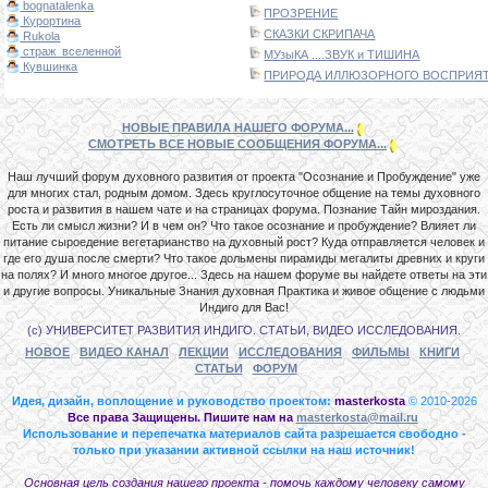
bognatalenka
ПРОЗРЕНИЕ
Курортина
СКАЗКИ СКРИПАЧА
Rukola
страж_вселенной
МУзыКА ....ЗВУК и ТИШИНА
Кувшинка
ПРИРОДА ИЛЛЮЗОРНОГО ВОСПРИЯТИ
НОВЫЕ ПРАВИЛА НАШЕГО ФОРУМА...
СМОТРЕТЬ ВСЕ НОВЫЕ СООБЩЕНИЯ ФОРУМА...
Наш лучший форум духовного развития от проекта "Осознание и Пробуждение" уже
для многих стал, родным домом. Здесь круглосуточное общение на темы духовного
роста и развития в нашем чате и на страницах форума. Познание Тайн мироздания.
Есть ли смысл жизни? И в чем он? Что такое осознание и пробуждение? Влияет ли
питание сыроедение вегетарианство на духовный рост? Куда отправляется человек и
где его душа после смерти? Что такое дольмены пирамиды мегалиты древних и круги
на полях? И много многое другое... Здесь на нашем форуме вы найдете ответы на эти
и другие вопросы. Уникальные Знания духовная Практика и живое общение с людьми
Индиго для Вас!
(с) УНИВЕРСИТЕТ РАЗВИТИЯ ИНДИГО. СТАТЬИ, ВИДЕО ИССЛЕДОВАНИЯ.
НОВОЕ
ВИДЕО КАНАЛ
ЛЕКЦИИ
ИССЛЕДОВАНИЯ
ФИЛЬМЫ
КНИГИ
СТАТЬИ
ФОРУМ
Идея, дизайн, воплощение и руководство проектом:
masterkosta
© 2010-2026
Все права Защищены. Пишите нам на
masterkosta@mail.ru
Использование и перепечатка материалов сайта разрешается свободно -
только при указании активной ссылки на наш источник!
Основная цель создания нашего проекта - помочь каждому человеку самому