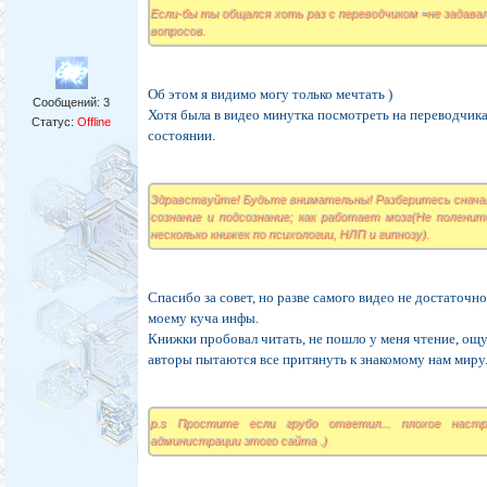
Если-бы ты общался хоть раз с переводчиком =не задава
вопросов.
Об этом я видимо могу только мечтать )
Сообщений:
3
Хотя была в видео минутка посмотреть на переводчик
Статус:
Offline
состоянии.
Здравствуйте! Будьте внимательны! Разберитесь снача
сознание и подсознание; как работает мозг(Не полени
несколько книжек по психологии, НЛП и гипнозу).
Спасибо за совет, но разве самого видео не достаточн
моему куча инфы.
Книжки пробовал читать, не пошло у меня чтение, ощ
авторы пытаются все притянуть к знакомому нам миру
p.s Простите если грубо ответил... плохое наст
администрации этого сайта .)