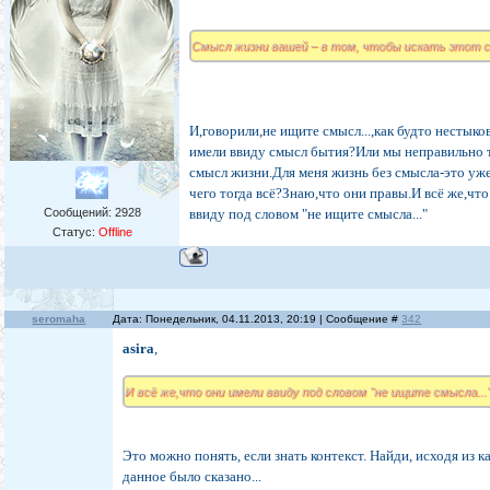
Смысл жизни вашей – в том, чтобы искать этот 
И,говорили,не ищите смысл...,как будто нестыко
имели ввиду смысл бытия?Или мы неправильно 
смысл жизни.Для меня жизнь без смысла-это уж
чего тогда всё?Знаю,что они правы.И всё же,чт
Сообщений:
2928
ввиду под словом "не ищите смысла..."
Статус:
Offline
seromaha
Дата: Понедельник, 04.11.2013, 20:19 | Сообщение #
342
asira
,
И всё же,что они имели ввиду под словом "не ищите смысла...
Это можно понять, если знать контекст. Найди, исходя из к
данное было сказано...