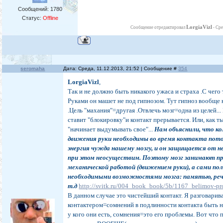
Сообщений:
1780
Статус:
Offline
LorgiaVizl
Сообщение отредактировал
-
Сре
seromaha
Дата: Среда, 11.12.2013, 21:52 | Сообщение #
354
LorgiaVizl
,
Так и не должно быть никакого ужаса и страха .С чего
Руками он машет не под гипнозом. Тут гипноз вообще 
.Цель "махания"=другая .Отвлечь мозг=одна из целей...
ставит "блокировку"и контакт прерывается. Или, как т
"начинает выдумывать свое"...
Нам объяснили, что к
движения руки необходимы во время контакта пот
энергия чужда нашему мозгу, и он защищается от н
при этом неосуществим. Поэтому мозг занимают п
механической работой (движением руки), а сами по
необходимыми возможностями мозга: памятью, реч
т.д
http://svitk.ru/004_book_book/5b/1167_belimov-pr
В данном случае это чистейший контакт. Я разговарив
контактером=сомнений в подлинности контакта быть н
у кого они есть, сомнения=это его проблемы. Вот что 