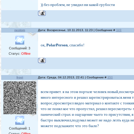
)) без проблем, не увидил ни какой грубости
neotom
Дата: Воскресенье, 10.11.2013, 11:23 | Сообщение #
349
ок,
PolarPerson
, спасибо!
Сообщений:
3
Статус:
Offline
frost
Дата: Среда, 04.12.2013, 22:41 | Сообщение #
350
всем привет. я на этом портале человек новый,посмотр
много интересного и решил зарегистрироваться.меня т
вопрос,просмотрел видео материал о контакте с тонки
что не понял кое что пропустил, решил пересмотреть-
панический страх и ощущение чьего то присутствия, я
быстро выключил,подумал может не надо лезть куда не
можете подскажите что это было?
Сообщений:
1
Статус:
Offline