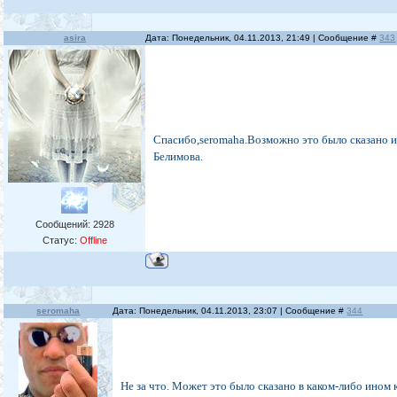
asira
Дата: Понедельник, 04.11.2013, 21:49 | Сообщение #
343
Спасибо,seromaha.Возможно это было сказано 
Белимова.
Сообщений:
2928
Статус:
Offline
seromaha
Дата: Понедельник, 04.11.2013, 23:07 | Сообщение #
344
Не за что. Может это было сказано в каком-либо ином 