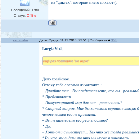
на "фактах", которые в него пихают (:
Сообщений:
1780
Статус:
Offline
seromaha
Дата: Среда, 11.12.2013, 23:51 | Сообщение #
358
LorgiaVizl
,
ещё раз повторяю "не верю"
Дело хозяйское...
Отвечу тебе словами из контакта :
– Давайте так... Вы представляете, что вы - реальны
* Представляем.
– Потусторонний мир для вас – реальность?
* Спорный вопрос. Мне бы хотелось верить в это,но
человечества его не признает.
– Вы не называете его реальностью?
* Да.
– Хоть он и существует... Так что же тогда реально
*То, что мы видим, то что мы можем пощупать.