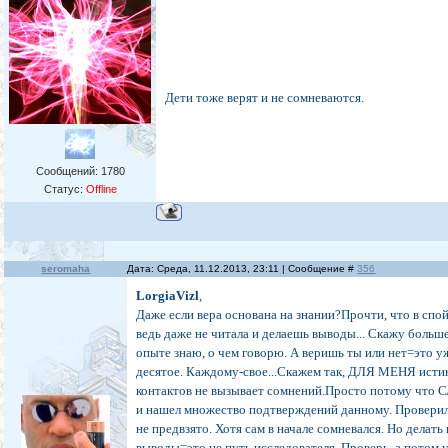
Дети тоже верят и не сомневаются.
Сообщений:
1780
Статус:
Offline
seromaha
Дата: Среда, 11.12.2013, 23:11 | Сообщение #
356
LorgiaVizl
,
Даже если вера основана на знании?Прочти, что в спой
ведь даже не читала и делаешь выводы... Скажу больше
опыте знаю, о чем говорю. А веришь ты или нет=это у
десятое. Каждому-свое...Скажем так, ДЛЯ МЕНЯ исти
контактов не вызывает сомнений.Просто потому что 
и нашел множество подтверждений данному. Проверил
не предвзято. Хотя сам в начале сомневался. Но делат
выводы=это не путь исследователя. Проверь, а потом у