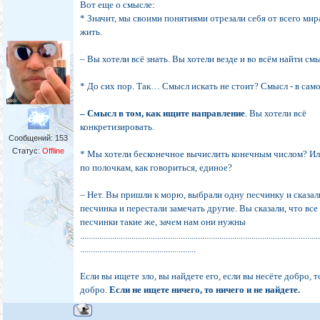
Вот еще о смысле:
* Значит, мы своими понятиями отрезали себя от всего мир
жить.
– Вы хотели всё знать. Вы хотели везде и во всём найти см
* До сих пор. Так… Смысл искать не стоит? Смысл - в сам
– Смысл в том, как ищите направление
. Вы хотели всё
конкретизировать.
Сообщений:
153
Статус:
Offline
* Мы хотели бесконечное вычислить конечным числом? Ил
по полочкам, как говориться, единое?
– Нет. Вы пришли к морю, выбрали одну песчинку и сказали
песчинка и перестали замечать другие. Вы сказали, что вс
песчинки такие же, зачем нам они нужны
...............................................................................................................
......................................................
Если вы ищете зло, вы найдете его, если вы несёте добро, 
добро.
Если не ищете ничего, то ничего и не найдете.