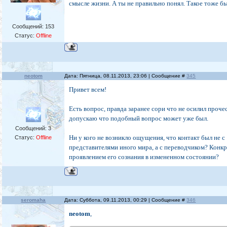
смысле жизни. А ты не правильно понял. Такое тоже быв
Сообщений:
153
Статус:
Offline
neotom
Дата: Пятница, 08.11.2013, 23:06 | Сообщение #
345
Привет всем!
Есть вопрос, правда заранее сори что не осилил прочес
допускаю что подобный вопрос может уже был.
Сообщений:
3
Ни у кого не возникло ощущения, что контакт был не с
Статус:
Offline
представителями иного мира, а с переводчиком? Конкр
проявлением его сознания в измененном состоянии?
seromaha
Дата: Суббота, 09.11.2013, 00:29 | Сообщение #
346
neotom
,