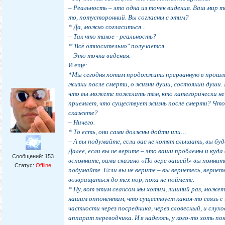
– Реальность – это одна из точек видения. Ваш мир т
то, потусторонний. Вы согласны с этим?
* Да, можно согласиться...
– Так что такое - реальность?
*"Всё относительно" получается.
– Это точка видения.
И еще:
*Мы сегодня хотим продолжить прерванную в прошлы
жизни после смерти, о жизни души, состоянии души.
что вы можете пожелать тем, кто категорически не 
приемлет, что существует жизнь после смерти? Что
скажете?
– Ничего.
* То есть, они сами должны дойти или…
– А вы подумайте, если вас не хотят слышать, вы бу
Далее, если вы не верите – это ваши проблемы и куда
Сообщений:
153
вспомните, вами сказано «По вере вашей!» вы помнит
Статус:
Offline
подумайте. Если вы не верите – вы вернетесь, вернет
возвращаться до тех пор, пока не поймете.
* Ну, вот этим сеансом мы хотим, лишний раз, может
нашим оппонентам, что существует какая-то связь с 
частности через посредника, через словесный, и слухо
аппарат переводчика. И я надеюсь, у кого-то хоть по