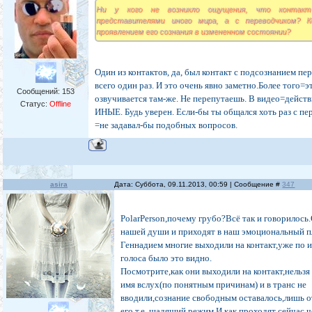
Ни у кого не возникло ощущения, что контак
представителями иного мира, а с переводчиком? К
проявлением его сознания в измененном состоянии?
Один из контактов, да, был контакт с подсознанием пе
всего один раз. И это очень явно заметно.Более того=э
Сообщений:
153
озвучивается там-же. Не перепутаешь. В видео=дейст
Статус:
Offline
ИНЫЕ. Будь уверен. Если-бы ты общался хоть раз с п
=не задавал-бы подобных вопросов.
asira
Дата: Суббота, 09.11.2013, 00:59 | Сообщение #
347
PolarPerson,почему грубо?Всё так и говорилось
нашей души и приходят в наш эмоциональный п
Геннадием многие выходили на контакт,уже по 
голоса было это видно.
Посмотрите,как они выходили на контакт,нельзя
имя вслух(по понятным причинам) и в транс не
вводили,сознание свободным оставалось,лишь о
его,т.е. щадящий режим.И как проходят сейчас 