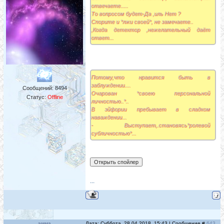
отвечаете.....
То вопросом будет-Да ,иль Нет ?
Спорите и *лжи своей*, не замечаете..
,Когда детектор ,нежелательный даёт
ответ...
Потому,что нравится быть в
заблуждении....
Сообщений:
8494
Очарован *своею персональной
Статус:
Offline
личностью..*..
В эйфории пребывает в сладком
наваждении...
- Выступает,.становясь*ролевой
субличностью*...
...
эмма
Дата: Суббота, 28.04.2018, 15:43 | Сообщение #
643