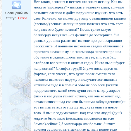
Нет таких, а значит и нет тех кто знает истину. Как вы
можете "проверять" - завяжите человеку глаза, а лучше
возьмите слепого и дайте поручение изучить что есть
Сообщений:
85
свет. Конечно, он может другому с завязанными глазами
Статус:
Offline
(слепому) вешать лапшу на уши поясняя что есть свет
но разве это будет истина!? Посмотрите какую
белиберду несут все - от физиков до эзотериков. "на
разных уровнях развития" вы еще про реинкарнацию
расскажите. Я понимаю несколько стадий обучения от
простого к сложному, но зачем когда человек прошел
обучение в садике, школе, институте, а потом бац
отобрали все знания и опять в садик. И что вы он будет
исправлять!? Сизифов труд!!! Я уже писал здесь на
форуме, если учесть, что душа после смерти тела
человека вылетает наружу и получает все знания в
истинном виде и в полном объеме обо всем (кстати
представляете какой смех души стоит когда умирает
физик и его душа узнает истину, как она хохочет над
оставшимися и над своими бывшими заблуждениями) и
вот вы пытаетесь эту душу засунуть опять в новое
тело. А вы не задумывались над тем, что людей (душ)
когда-то было мало (несколько миллионов на всю
Землю) сейчас 7,5 миллиарда или больше. Значит
должен существовать механизм когда в новое тело