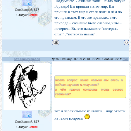
-Подумайте. Сознание ваше – было могуче.
Гораздо! Вы пришли в этот мир. Вы
Сообщений:
817
пришли в этот мир и стали жить в нём по
Статус:
Offline
его правилам. В его же правилах, в его
природе – сознание было слабым, и вы –
потеряли. Вы это называете ”потерять
опыт”, ”потерять навык”.
streaminformation
Дата: Пятница, 07.09.2018, 09:29 | Сообщение #
650
тогда вопрос: какие навыки мы здесь и
сейчас изучаем и получаем?
в чём прикол понизить мощь своего
сознания?
вот и перечитываю контакты....ищу ответы
на такие вопросы
Сообщений:
817
Статус:
Offline