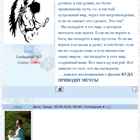
должен, я так думаю, по более
правильному пути, т.е. в чистый
астральный мир, через эти нагромождения,
если он сможет это сделать. Это так?
– Вы попадёте в тот мир, о котором
мечтаете или знаете. Если вы не верите в
бога, вы попадёте в мир пустоты. Если вы
верите в астралы и далее, и тем более, если
вы их создали сами, а есть множество
таких миров,– вы попадёте в этот мир,
Сообщений:
817
созданный вами. Вот вам и ад или рай. Всё
Статус:
Offline
зависит от того, что вы натворили.
......навеяло воспоминания о фильме
КУДА
ПРИВОДЯТ МЕЧТЫ
спика
Дата: Среда, 05.09.2018, 08:08 | Сообщение #
648