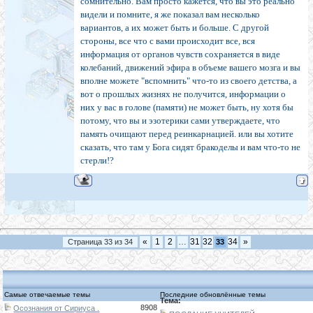
сомнительно. Вам просто кажется, что вы это реально
видели и помните, я же показал вам несколько
вариантов, а их может быть и больше. С другой
стороны, все что с вами происходит все, вся
информация от органов чувств сохраняется в виде
колебаний, движений эфира в объеме вашего мозга и вы
вполне можете "вспомнить" что-то из своего детства, а
вот о прошлых жизнях не получится, информации о
них у вас в голове (памяти) не может быть, ну хотя бы
потому, что вы и эзотерики сами утверждаете, что
память очищают перед реинкарнацией. или вы хотите
сказать, что там у Бога сидят бракоделы и вам что-то не
стерли!?
«
1
2
…
31
32
34
»
Страница
33
из
34
33
Самые отвечаемые темы
Последние обновлённые темы
Тема:
8908
Осознания от Сириуса .