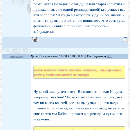
помещается молодая, новая душа или старая (опытная и
прожженная, с не одной реинкарнацией) кто решает все
эти вопросы!? А ну да вы отберете у души все знание и
опыт - тогда вы не знаете и не понимаете, что есть душа
физически. Реинкарнации нет - она глупость и
заблуждения.
eugenyp
Дата: Воскресенье, 18.08.2019, 00:05 | Сообщение #
658
очень тяжёло понять то что искажено, и зашифровано,
когда у тебя нет ключей от шифра
Ну какой вам нужен ключ - Возьмите заповеди Иисуса,
например, неубий!? Похоже вы не читали Библию, нет
там ни каких ключей, все это выдумки, просто надо
правильно понимать, что написано и не выдумывать, но
еще то что мы Библию читаем в переводе, а тут много
искажено.