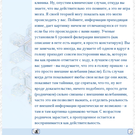
клиника. Ну, опустим клинические случаи, откуда вы
знаете, что вы действительно это помните, а это не игра
мозга. Я своей теорией могу показать как это могло
происходить у вас. Поймите, информация приходящая
извне, дает картинку ничем не отличающуюся от того
если бы это происходило с вами наяву. Ученые
установили 6 уровней фильтрации внешнего (как
описание в нете есть ищите, я просто констатирую). Вы
не замечали, что иногда, вы думаете об одном и вдруг в
голову приходит совсем посторонняя мысль, которую
вы как правило отметаете с ходу, в лучшем случае она
вас удивит - вы подумаете, что это в голову пришло - а
это просто внешние колебания (мысли). Есть случаи
когда дети показывают якобы свои кельи где они жили,
показяват там тайники, где спрятали, что-то, ну вот
вроде доказательство, ничего подобного, просто дети
(родничком) сильно связаны с внешними колебаниями,
часто это им позволяет выжить, а отделить реальность
от внешней информации практически не возможно - и
там и там картинка одинаково четкая. С возрастом
родничок зарастает, а пропущенное остается и
воспринимается как действительность.