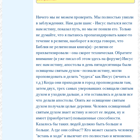
Ничего мы не можем проверить. Мы полностью увязли
в заблуждениях. Нам дали шанс - Иисус пытался нести
нам истину, показал путь, но мы не поняли его. Только
не думайте, что я пытаюсь пропагандировать какое-то
течение в религии, наоборот я всегда говорю, что
Библия не религиозная книга(и) - религии ее
прихватизировали - она скорее техническая. Обратите
внимание (я уже писал об этом здесь на форуме) Иисус
нес нам истину, апостолы в день пятидесятницы были
освящены святым духом - познали истину, могли
проповедовать и делать "чудеса" как Иисус (лечить и
т.д.) Когда они приходили в город проповедовали там,
затем двух, трех самых уверовавших освящали святым
духом и уходили дальше, а эти оставались и делали все
что делали апостолы. Опять же освящение святым
духом получали целые деревни. Человек освященный
святым духом знает истину и несет ее людям, ну и
имеет (приобретает) повышенные способности.
Казалось бы таких людей должно быть больше и
больше. А где они сейчас!? Кто может сказать человеку
"встань и ходи" и вылечит его полностью и мгновенно.