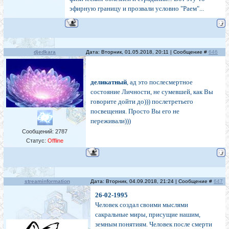
эфирную границу и прозвали условно "Раем"...
djedkara
Дата: Вторник, 01.05.2018, 20:11 | Сообщение #
646
деликатный
, ад это послесмертное
состояние Личности, не сумевшей, как Вы
говорите дойти до))) послетретьего
посвещения. Просто Вы его не
переживали)))
Сообщений:
2787
Статус:
Offline
streaminformation
Дата: Вторник, 04.09.2018, 21:24 | Сообщение #
647
26-02-1995
Человек создал своими мыслями
сакральные миры, присущие нашим,
земным понятиям. Человек после смерти