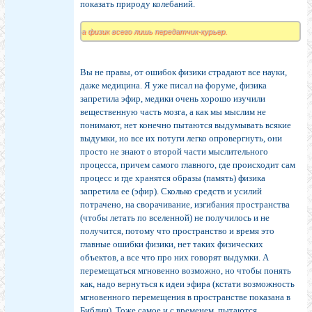
показать природу колебаний.
а физик всего лишь передатчик-курьер.
Вы не правы, от ошибок физики страдают все науки,
даже медицина. Я уже писал на форуме, физика
запретила эфир, медики очень хорошо изучили
вещественную часть мозга, а как мы мыслим не
понимают, нет конечно пытаются выдумывать всякие
выдумки, но все их потуги легко опровергнуть, они
просто не знают о второй части мыслительного
процесса, причем самого главного, где происходит сам
процесс и где хранятся образы (память) физика
запретила ее (эфир). Сколько средств и усилий
потрачено, на сворачивание, изгибания пространства
(чтобы летать по вселенной) не получилось и не
получится, потому что пространство и время это
главные ошибки физики, нет таких физических
объектов, а все что про них говорят выдумки. А
перемещаться мгновенно возможно, но чтобы понять
как, надо вернуться к идеи эфира (кстати возможность
мгновенного перемещения в пространстве показана в
Библии). Тоже самое и с временем, пытаются