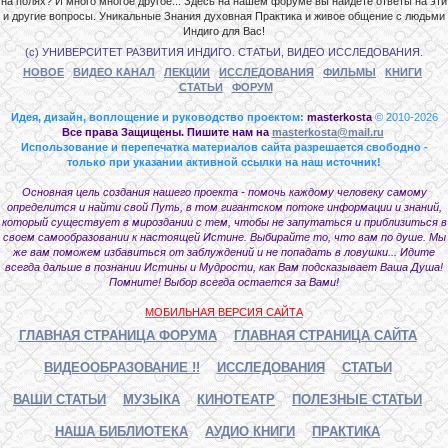
на полях? И много многое другое... Здесь на нашем форуме вы найдете ответы на эти
и другие вопросы. Уникальные Знания духовная Практика и живое общение с людьми
Индиго для Вас!
(с) УНИВЕРСИТЕТ РАЗВИТИЯ ИНДИГО. СТАТЬИ, ВИДЕО ИССЛЕДОВАНИЯ.
НОВОЕ
ВИДЕО КАНАЛ
ЛЕКЦИИ
ИССЛЕДОВАНИЯ
ФИЛЬМЫ
КНИГИ
СТАТЬИ
ФОРУМ
Идея, дизайн, воплощение и руководство проектом:
masterkosta
© 2010-2026
Все права Защищены. Пишите нам на
masterkosta@mail.ru
Использование и перепечатка материалов сайта разрешается свободно -
только при указании активной ссылки на наш источник!
Основная цель создания нашего проекта - помочь каждому человеку самому
определится и найти свой Путь, в том гигантском потоке информации и знаний,
который существует в мироздании с тем, чтобы не запутаться и приблизиться в
своем самообразовании к настоящей Истине. Выбирайте то, что вам по душе. Мы
же вам поможем избавиться от заблуждений и не попадать в ловушки... Идите
всегда дальше в познании Истины и Мудрости, как Вам подсказывает Ваша Душа!
Помните! Выбор всегда остается за Вами!
МОБИЛЬНАЯ ВЕРСИЯ САЙТА
ГЛАВНАЯ СТРАНИЦА ФОРУМА
ГЛАВНАЯ СТРАНИЦА САЙТА
ВИДЕООБРАЗОВАНИЕ !!
ИССЛЕДОВАНИЯ
СТАТЬИ
ВАШИ СТАТЬИ
МУЗЫКА
КИНОТЕАТР
ПОЛЕЗНЫЕ СТАТЬИ
НАША БИБЛИОТЕКА
АУДИО КНИГИ
ПРАКТИКА