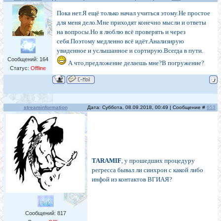
Пока нет.Я ещё только начал учиться этому.Не простое
для меня дело.Мне приходят конечно мысли и ответы
на вопросы.Но я люблю всё проверять и через
себя.Поэтому медленно всё идёт.Анализирую
увиденное и услышанное и сортирую.Всегда в пути.
Сообщений:
164
А что,предложение делаешь мне?В погружение?
Статус:
Offline
streaminformation
Дата: Суббота, 08.09.2018, 00:49 | Сообщение #
653
TARAMIF
, у прошедших процедуру
регресса бывал ли синхрон с какой либо
инфой из контактов ВГИАЯ?
Сообщений:
817