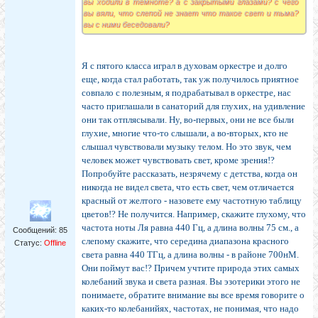
вы ходили в темноте? а с закрытыми глазами? с чего
вы вяли, что слепой не знает что такое свет и тьма?
вы с ними беседовали?
Я с пятого класса играл в духовам оркестре и долго
еще, когда стал работать, так уж получилось приятное
совпало с полезным, я подрабатывал в оркестре, нас
часто приглашали в санаторий для глухих, на удивление
они так отплясывали. Ну, во-первых, они не все были
глухие, многие что-то слышали, а во-вторых, кто не
слышал чувствовали музыку телом. Но это звук, чем
человек может чувствовать свет, кроме зрения!?
Попробуйте рассказать, незрячему с детства, когда он
никогда не видел света, что есть свет, чем отличается
красный от желтого - назовете ему частотную таблицу
цветов!? Не получится. Например, скажите глухому, что
частота ноты Ля равна 440 Гц, а длина волны 75 см., а
Сообщений:
85
слепому скажите, что середина диапазона красного
Статус:
Offline
света равна 440 ТГц, а длина волны - в районе 700нМ.
Они поймут вас!? Причем учтите природа этих самых
колебаний звука и света разная. Вы эзотерики этого не
понимаете, обратите внимание вы все время говорите о
каких-то колебанийях, частотах, не понимая, что надо