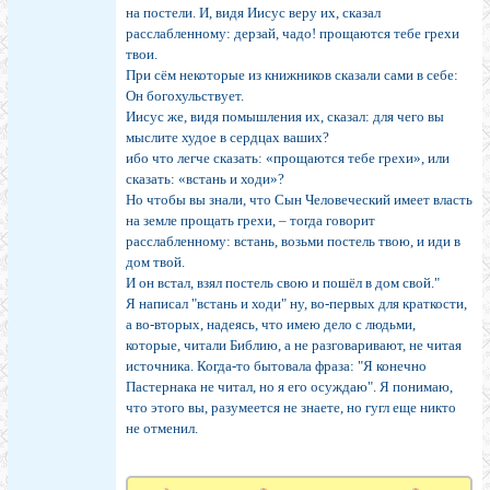
на постели. И, видя Иисус веру их, сказал
расслабленному: дерзай, чадо! прощаются тебе грехи
твои.
При сём некоторые из книжников сказали сами в себе:
Он богохульствует.
Иисус же, видя помышления их, сказал: для чего вы
мыслите худое в сердцах ваших?
ибо что легче сказать: «прощаются тебе грехи», или
сказать: «встань и ходи»?
Но чтобы вы знали, что Сын Человеческий имеет власть
на земле прощать грехи, – тогда говорит
расслабленному: встань, возьми постель твою, и иди в
дом твой.
И он встал, взял постель свою и пошёл в дом свой."
Я написал "встань и ходи" ну, во-первых для краткости,
а во-вторых, надеясь, что имею дело с людьми,
которые, читали Библию, а не разговаривают, не читая
источника. Когда-то бытовала фраза: "Я конечно
Пастернака не читал, но я его осуждаю". Я понимаю,
что этого вы, разумеется не знаете, но гугл еще никто
не отменил.