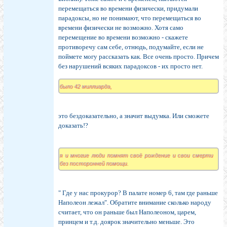
перемещаться во времени физически, придумали
парадоксы, но не понимают, что перемещаться во
времени физически не возможно. Хотя само
перемещение во времени возможно - скажете
противоречу сам себе, отнюдь, подумайте, если не
поймете могу рассказать как. Все очень просто. Причем
без нарушений всяких парадоксов - их просто нет.
было 42 миллиарда,
это бездоказательно, а значит выдумка. Или сможете
доказать!?
я и многие люди помнят своё рождение и свои смерти
без посторонней помощи.
" Где у нас прокурор? В палате номер 6, там где раньше
Наполеон лежал". Обратите внимание сколько народу
считает, что он раньше был Наполеоном, царем,
принцем и т.д. доярок значительно меньше. Это