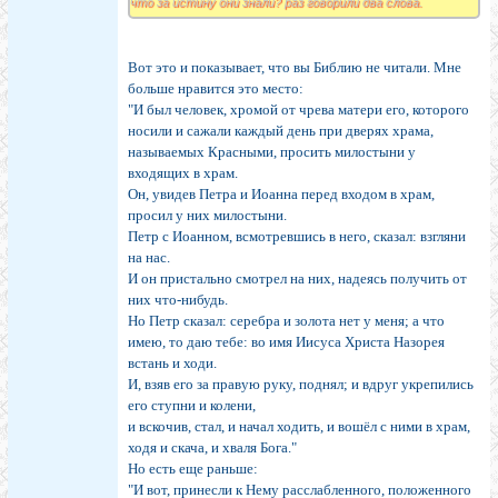
что за истину они знали? раз говорили два слова.
Вот это и показывает, что вы Библию не читали. Мне
больше нравится это место:
"И был человек, хромой от чрева матери его, которого
носили и сажали каждый день при дверях храма,
называемых Красными, просить милостыни у
входящих в храм.
Он, увидев Петра и Иоанна перед входом в храм,
просил у них милостыни.
Петр с Иоанном, всмотревшись в него, сказал: взгляни
на нас.
И он пристально смотрел на них, надеясь получить от
них что-нибудь.
Но Петр сказал: серебра и золота нет у меня; а что
имею, то даю тебе: во имя Иисуса Христа Назорея
встань и ходи.
И, взяв его за правую руку, поднял; и вдруг укрепились
его ступни и колени,
и вскочив, стал, и начал ходить, и вошёл с ними в храм,
ходя и скача, и хваля Бога."
Но есть еще раньше:
"И вот, принесли к Нему расслабленного, положенного