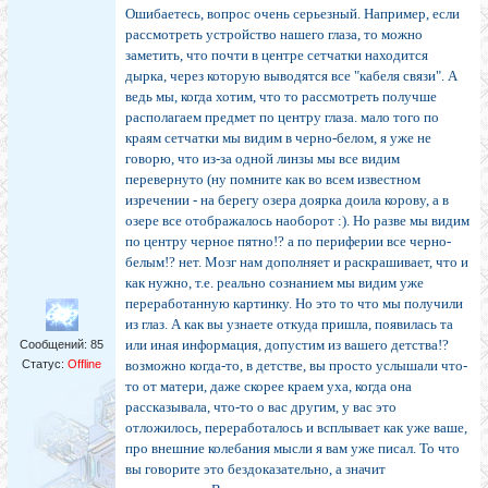
Ошибаетесь, вопрос очень серьезный. Например, если
рассмотреть устройство нашего глаза, то можно
заметить, что почти в центре сетчатки находится
дырка, через которую выводятся все "кабеля связи". А
ведь мы, когда хотим, что то рассмотреть получше
располагаем предмет по центру глаза. мало того по
краям сетчатки мы видим в черно-белом, я уже не
говорю, что из-за одной линзы мы все видим
перевернуто (ну помните как во всем известном
изречении - на берегу озера доярка доила корову, а в
озере все отображалось наоборот :). Но разве мы видим
по центру черное пятно!? а по периферии все черно-
белым!? нет. Мозг нам дополняет и раскрашивает, что и
как нужно, т.е. реально сознанием мы видим уже
переработанную картинку. Но это то что мы получили
из глаз. А как вы узнаете откуда пришла, появилась та
или иная информация, допустим из вашего детства!?
Сообщений:
85
Статус:
Offline
возможно когда-то, в детстве, вы просто услышали что-
то от матери, даже скорее краем уха, когда она
рассказывала, что-то о вас другим, у вас это
отложилось, переработалось и всплывает как уже ваше,
про внешние колебания мысли я вам уже писал. То что
вы говорите это бездоказательно, а значит