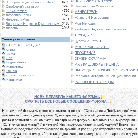
ПОСЛАНИЕ УЧИТЕЛЕЙ
8700
Что происходит сейчас в Мире...
7246
Личная Тема Фёдоровны.
Свободный разговор...
4776
ПРОЗРЕНИЕ
МЕНЕСТРЕЛЬ
4379
Дуратино - это Я
Жизнь в 5 Измерении
3731
Человек и Мир
3418
Моя Мелодия...
Вопросы к Индиго и Кристальным...
3048
Любовь...
Каббала - Наука о смысле жизни.
ТРУБАДУР
Самые разговорчивые
Дуратино - это Я
СНЕЖЭЛЬ-БИО-ДАР
МОЯ РЕАЛЬНОСТЬ...
спика
ПРОЗРЕНИЕ
эмма
Enn
СКАЗКИ СКРИПАЧА
bognatalenka
МУзыКА ....ЗВУК и ТИШИНА
Курортина
ПРИРОДА ИЛЛЮЗОРНОГО ВОСПРИЯТИ
Rukola
страж_вселенной
Реальная История нашей цивилизации.
Кувшинка
РАЗГОВОР С ТВОРЦОМ
НОВЫЕ ПРАВИЛА НАШЕГО ФОРУМА...
СМОТРЕТЬ ВСЕ НОВЫЕ СООБЩЕНИЯ ФОРУМА...
Наш лучший форум духовного развития от проекта "Осознание и Пробуждение" уже
для многих стал, родным домом. Здесь круглосуточное общение на темы духовного
роста и развития в нашем чате и на страницах форума. Познание Тайн мироздания.
Есть ли смысл жизни? И в чем он? Что такое осознание и пробуждение? Влияет ли
питание сыроедение вегетарианство на духовный рост? Куда отправляется человек и
где его душа после смерти? Что такое дольмены пирамиды мегалиты древних и круги