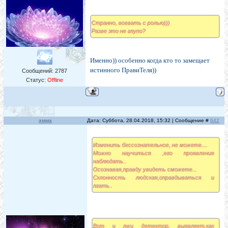
Странно, воевать с ролью)))
Разве это не глупо?
Именно)) особенно когда кто то замещает
истинного ПравиТеля))
Сообщений:
2787
Статус:
Offline
эмма
Дата: Суббота, 28.04.2018, 15:32 | Сообщение #
642
Изменить бессознательное, не можете....
Можно научиться ,его проявления
наблюдать..
Осознавая,правду увидеть сможете...
Склонность людская,оправдываться и
лгать..
Вот и лжи детектор, выявляет,как