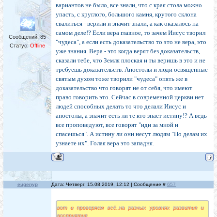
вариантов не было, все знали, что с края стола можно
упасть, с круглого, большого камня, крутого склона
свалиться - верили и значит знали, а как оказалось на
самом деле!? Если вера главное, то зачем Иисус творил
Сообщений:
85
"чудеса", а если есть доказательство то это не вера, это
Статус:
Offline
уже знания. Вера - это когда верят без доказательств,
сказали тебе, что Земля плоская и ты веришь в это и не
требуешь доказательств. Апостолы и люди освященные
святым духом тоже творили "чудеса" опять же в
доказательство что говорят не от себя, что имеют
право говорить это. Сейчас в современной церкви нет
людей способных делать то что делали Иисус и
апостолы, а значит есть ли те кто знает истину!? А ведь
все проповедуют, все говорят "иди за мной и
спасешься". А истину ли они несут людям "По делам их
узнаете их". Голая вера это западня.
eugenyp
Дата: Четверг, 15.08.2019, 12:12 | Сообщение #
657
вот и проверяем всё..на разных уровнях развития и
восприятия