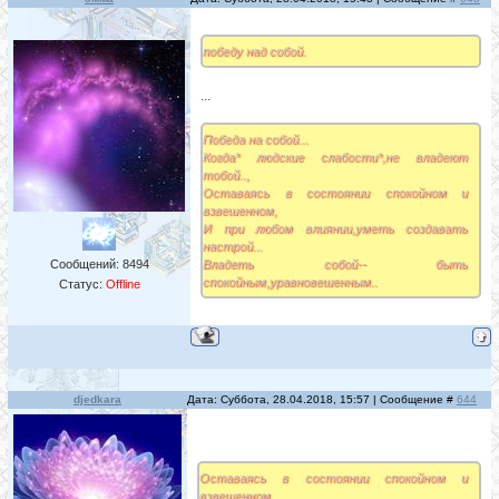
победу над собой.
...
Победа на собой...
Когда* людские слабости*,не владеют
тобой..,
Оставаясь в состоянии спокойном и
взвешенном,
И при любом влиянии,уметь создавать
настрой...
Сообщений:
8494
Владеть собой-- быть
спокойным,уравновешенным..
Статус:
Offline
djedkara
Дата: Суббота, 28.04.2018, 15:57 | Сообщение #
644
Оставаясь в состоянии спокойном и
взвешенном,