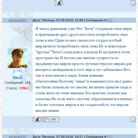
sergeg2011
Дата: Пятница, 07.09.2018, 14:49 | Сообщение #
651
Я читал давненько уже.Что "Боги" создавали свои миры
и приглашали друг друга посетить попробовать свои
силы в них.Один из них сказал,что создал особый
мир,можете попробовать свои силы.Ну и некоторые
"крутые""Боги"согласились и вошли.И застряли в этом
пространстве.И потом уже многие сущности из
продвинутых миров просто путешествуя по мирам для
интереса заглядывали в этот мир и тут забывались.Вот
так и пополнилась наша Земля живыми
обитателями.Поэтому "иные"и намекают,что мол давно
Сообщений:
164
мы были сильны,но по своему желанию пришли сюда и
Статус:
Offline
стали жить по этим законам.Это конечно похоже как
сказочка.Но если знать систему образования вселенных
и более плотных миров и их создателей,то эта версия
вполне живая.
sergeg2011
Дата: Пятница, 07.09.2018, 18:27 | Сообщение #
652