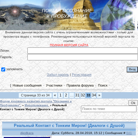
Внимание данная версия сайта с очень ограниченными возможностями - только для
просмотра видео с телефонов. Рекомендуем пользоваться полной версией портала по
ссылке:
ПОЛНАЯ ВЕРСИЯ САЙТА
Логин:
Пароль:
запомнить
Забыл пароль
|
Регистрация
[
Новые сообщения
·
Участники
·
Правила форума
·
Поиск
·
«
1
2
…
31
32
34
»
Страница
33
из
34
33
Форум духовного развития портала "Осознание и
Пробуждение".
»
Миропонимание.
»
Реальный
Контакт с Тонким Миром! (Диалоги с Душой)
Реальный Контакт с Тонким Миром! (Диалоги с Душой)
djedkara
Дата: Суббота, 28.04.2018, 15:12 | Сообщение #
641