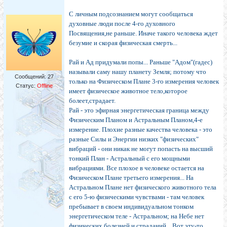
С личным подсознанием могут сообщаться
духовные люди после 4-го духовного
Посвящения,не раньше. Иначе такого человека ждет
безумие и скорая физическая смерть...
Рай и Ад придумали попы... Раньше "Адом"(гадес)
называли саму нашу планету Земля; потому что
Сообщений:
27
только на Физическом Плане 3-го измерения человек
Статус:
Offline
имеет физическое животное тело,которое
болеет,страдает.
Рай - это эфирная энергетическая граница между
Физическим Планом и Астральным Планом,4-е
измерение. Плохие разные качества человека - это
разные Силы и Энергии низких "физических"
вибраций - они никак не могут попасть на высший
тонкий План - Астральный с его мощными
вибрациями. Все плохое в человеке остается на
Физическом Плане третьего измерения... На
Астральном Плане нет физического животного тела
с его 5-ю физическими чувствами - там человек
пребывает в своем индивидуальном тонком
энергетическом теле - Астральном; на Небе нет
физических болезней и страданий... Вот эту-то