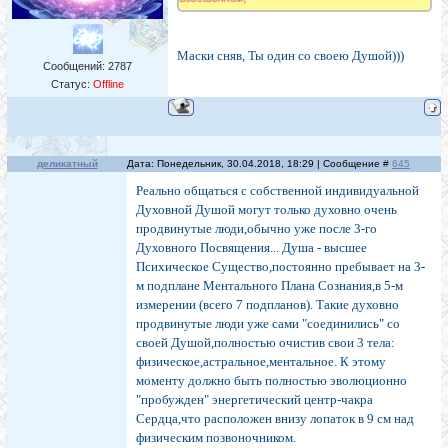
Маски сняв, Ты один со своею Душой)))
Сообщений:
2787
Статус:
Offline
деликатный
Дата: Понедельник, 30.04.2018, 18:29 | Сообщение #
645
Реально общаться с собственной индивидуальной
Духовной Душой могут только духовно очень
продвинутые люди,обычно уже после 3-го
Духовного Посвящения... Душа - высшее
Психическое Существо,постоянно пребывает на 3-
м подплане Ментального Плана Сознания,в 5-м
измерении (всего 7 подпланов). Такие духовно
продвинутые люди уже сами "соединились" со
своей Душой,полностью очистив свои 3 тела:
физическое,астральное,ментальное. К этому
моменту должно быть полностью эволюционно
"пробужден" энергетический центр-чакра
Сердца,что расположен внизу лопаток в 9 см над
физическим позвоночником.