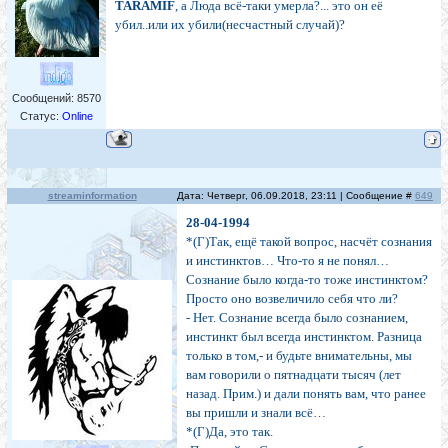
TARAMIF
, а Люда всё-таки умерла?... это он её
убил..или их убили(несчастный случай)?
Сообщений:
8570
Статус:
Online
streaminformation
Дата: Четверг, 06.09.2018, 23:11 | Сообщение #
649
28-04-1994
*(Г)Так, ещё такой вопрос, насчёт сознания
и инстинктов… Что-то я не понял…
Сознание было когда-то тоже инстинктом?
Просто оно возвеличило себя что ли?
- Нет. Сознание всегда было сознанием,
инстинкт был всегда инстинктом. Разница
только в том,- и будьте внимательны, мы
вам говорили о пятнадцати тысяч (лет
назад. Прим.) и дали понять вам, что ранее
вы пришли и знали всё…
*(Г)Да, это так.