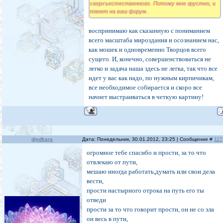
сверхъестественного. Потому мне грустно, и
тянет на ваш форум.
воспринимаю как сказанную с пониманием
всего масштаба мироздания и осознанием нас,
как мошек и одновременно Творцов всего
сущего. И, конечно, совершенствоваться не
легко и задача наша здесь не легка, так что все
идет у вас как надо, по нужным кирпичикам,
все необходимое собирается и скоро все
начнет выстраиваться в четкую картину!
djedkara
Дата: Понедельник, 30.01.2012, 23:25 | Сообщение #
117
огромное тебе спасибо и прости, за то что
отвлекаю от пути,
мешаю иногда работать,думать или свои дела
вести,
прости настырного отрока на путь его ты
отведи
прости за то что говорит прости, он не со зла
он весь в пути,