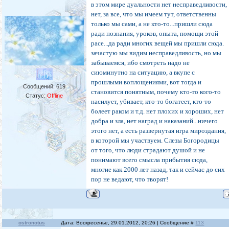
в этом мире дуальности нет несправедливости,
нет, за все, что мы имеем тут, ответственны
только мы сами, а не кто-то...пришли сюда
ради познания, уроков, опыта, помощи этой
расе...да ради многих вещей мы пришли сюда.
зачастую мы видим несправедливость, но мы
забываемся, ибо смотреть надо не
сиюминутно на ситуацию, а вкупе с
прошлыми воплощениями, вот тогда и
Сообщений:
619
становится понятным, почему кто-то кого-то
Статус:
Offline
насилует, убивает, кто-то богатеет, кто-то
болеет раком и т.д. нет плохих и хороших, нет
добра и зла, нет наград и наказаний...ничего
этого нет, а есть развернутая игра мироздания,
в которой мы участвуем. Слезы Богородицы
от того, что люди страдают душой и не
понимают всего смысла прибытия сюда,
многие как 2000 лет назад, так и сейчас до сих
пор не ведают, что творят!
ostronotus
Дата: Воскресенье, 29.01.2012, 20:26 | Сообщение #
113