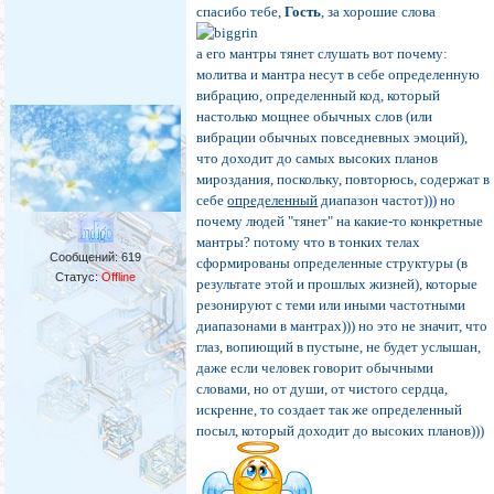
спасибо тебе,
Гость
, за хорошие слова
а его мантры тянет слушать вот почему:
молитва и мантра несут в себе определенную
вибрацию, определенный код, который
настолько мощнее обычных слов (или
вибрации обычных повседневных эмоций),
что доходит до самых высоких планов
мироздания, поскольку, повторюсь, содержат в
себе
определенный
диапазон частот))) но
почему людей "тянет" на какие-то конкретные
мантры? потому что в тонких телах
Сообщений:
619
сформированы определенные структуры (в
Статус:
Offline
результате этой и прошлых жизней), которые
резонируют с теми или иными частотными
диапазонами в мантрах))) но это не значит, что
глаз, вопиющий в пустыне, не будет услышан,
даже если человек говорит обычными
словами, но от души, от чистого сердца,
искренне, то создает так же определенный
посыл, который доходит до высоких планов)))