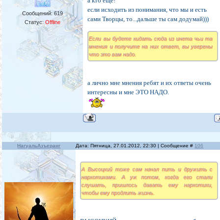
а кто еще!
если исходить из понимания, что мы и есть
Сообщений:
619
сами Творцы, то...дальше ты сам додумай)))
Статус:
Offline
Если вы будете кидать сюда из инета чьи та
мнения и получите на них ответ, вы уверены
что это вам надо.
а лично мне мнения ребят и их ответы очень
интересны и мне ЭТО НАДО.
НагуальАзъеранг
Дата: Пятница, 27.01.2012, 22:30 | Сообщение #
106
А Высоцкий тоже сам начал пить и дружить с
наркотиками. А уж потом, когда его стали
слушать, пришлось давать ему наркотики,
чтобы ему продлить жизнь.