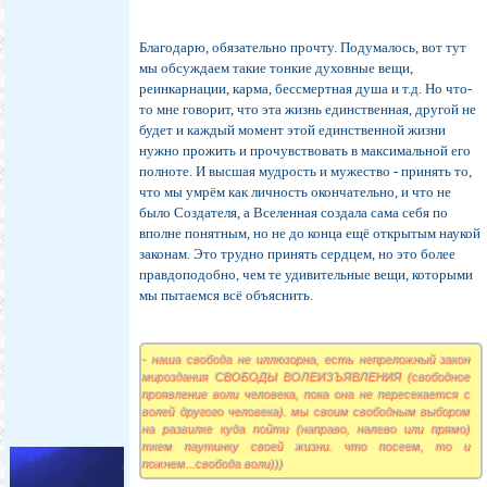
Благодарю, обязательно прочту. Подумалось, вот тут
мы обсуждаем такие тонкие духовные вещи,
реинкарнации, карма, бессмертная душа и т.д. Но что-
то мне говорит, что эта жизнь единственная, другой не
будет и каждый момент этой единственной жизни
нужно прожить и прочувствовать в максимальной его
полноте. И высшая мудрость и мужество - принять то,
что мы умрём как личность окончательно, и что не
было Создателя, а Вселенная создала сама себя по
вполне понятным, но не до конца ещё открытым наукой
законам. Это трудно принять сердцем, но это более
правдоподобно, чем те удивительные вещи, которыми
мы пытаемся всё объяснить.
- наша свобода не иллюзорна, есть непреложный закон
мироздания СВОБОДЫ ВОЛЕИЗЪЯВЛЕНИЯ (свободное
проявление воли человека, пока она не пересекается с
волей другого человека). мы своим свободным выбором
на развилке куда пойти (направо, налево или прямо)
ткем паутинку своей жизни. что посеем, то и
пожнем...свобода воли)))