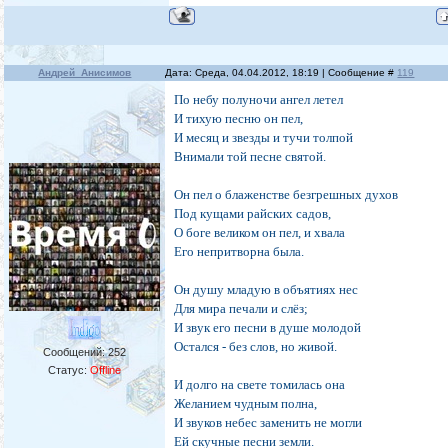
Андрей_Анисимов
Дата: Среда, 04.04.2012, 18:19 | Сообщение #
119
По небу полуночи ангел летел
И тихую песню он пел,
И месяц и звезды и тучи толпой
Внимали той песне святой.
Он пел о блаженстве безгрешных духов
Под кущами райских садов,
О боге великом он пел, и хвала
Его непритворна была.
Он душу младую в объятиях нес
Для мира печали и слёз;
И звук его песни в душе молодой
Остался - без слов, но живой.
Сообщений:
252
Статус:
Offline
И долго на свете томилась она
Желанием чудным полна,
И звуков небес заменить не могли
Ей скучные песни земли.