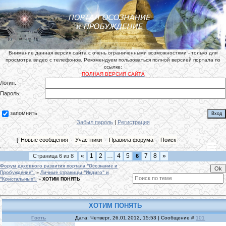
Внимание данная версия сайта с очень ограниченными возможностями - только для
просмотра видео с телефонов. Рекомендуем пользоваться полной версией портала по
ссылке:
ПОЛНАЯ ВЕРСИЯ САЙТА
Логин:
Пароль:
запомнить
Забыл пароль
|
Регистрация
[
Новые сообщения
·
Участники
·
Правила форума
·
Поиск
·
«
1
2
…
4
5
7
8
»
Страница
6
из
8
6
Форум духовного развития портала "Осознание и
Пробуждение".
»
Личные страницы "Индиго" и
"Кристальных".
»
ХОТИМ ПОНЯТЬ
ХОТИМ ПОНЯТЬ
Гость
Дата: Четверг, 26.01.2012, 15:53 | Сообщение #
101