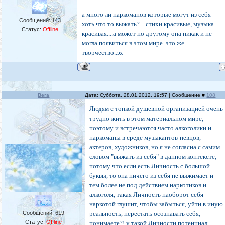
а много ли наркоманов которые могут из себя
Сообщений:
143
хоть что то выжать? ...стихи красивые, музыка
Статус:
Offline
красивая....а может по другому она никак и не
могла появиться в этом мире..это же
творчество..эх
Вега
Дата: Суббота, 28.01.2012, 19:57 | Сообщение #
108
Людям с тонкой душевной организацией очень
трудно жить в этом материальном мире,
поэтому и встречаются часто алкоголики и
наркоманы в среде музыкантов-певцов,
актеров, художников, но я не согласна с самим
словом "выжать из себя" в данном контексте,
потому что если есть Личность с большой
буквы, то она ничего из себя не выжимает и
тем более не под действием наркотиков и
алкоголя, такая Личность наоборот себя
наркотой глушит, чтобы забыться, уйти в иную
Сообщений:
619
реальность, перестать осознавать себя,
Статус:
Offline
понимаете?! у такой Личности потенциал