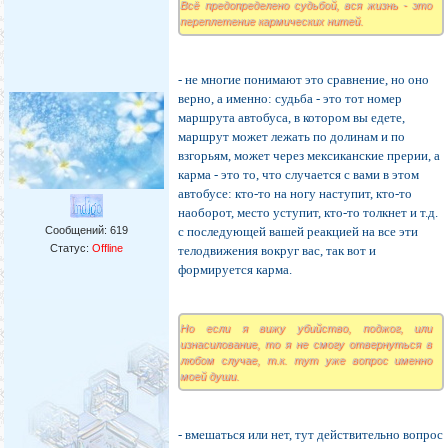
Всё предопределено судьбой, вся жизнь - это
переплетение кармических нитей.
- не многие понимают это сравнение, но оно
верно, а именно: судьба - это тот номер
маршрута автобуса, в котором вы едете,
маршрут может лежать по долинам и по
взгорьям, может через мексиканские прерии, а
карма - это то, что случается с вами в этом
автобусе: кто-то на ногу наступит, кто-то
наоборот, место уступит, кто-то толкнет и т.д.
Сообщений:
619
с последующей вашей реакцией на все эти
Статус:
Offline
телодвижения вокруг вас, так вот и
формируется карма.
Но если я вижу убийство, поджог, или
изнасилование, то я не смогу отвернуться в
любом случае, т.к. тут уже вопрос именно
моей души.
- вмешаться или нет, тут действительно вопрос