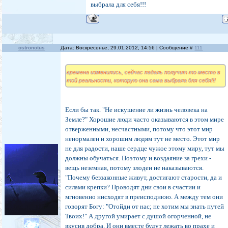
выбрала для себя!!!
ostronotus
Дата: Воскресенье, 29.01.2012, 14:56 | Сообщение #
111
времена изменились, сейчас падаль получит то место в
той реальности, которую она сама выбрала для себя!!!
Если бы так. "Не искушение ли жизнь человека на
Земле?" Хорошие люди часто оказываются в этом мире
отверженными, несчастными, потому что этот мир
ненормален и хорошим людям тут не место. Этот мир
не для радости, наше сердце чужое этому миру, тут мы
должны обучаться. Поэтому и воздаяние за грехи -
вещь неземная, потому злодеи не наказываются.
"Почему беззаконные живут, достигают старости, да и
силами крепки? Проводят дни свои в счастии и
мгновенно нисходят в преисподнюю. А между тем они
говорят Богу: "Отойди от нас; не хотим мы знать путей
Твоих!" А другой умирает с душой огорченной, не
вкусив добра. И они вместе будут лежать во прахе и