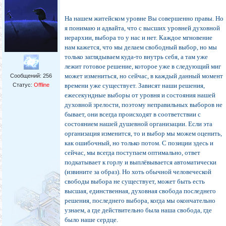
На нашем житейском уровне Вы совершенно правы. Но
я понимаю и адвайта, что с высших уровней духовной
иерархии, выбора то у нас и нет. Каждое мгновение
нам кажется, что мы делаем свободный выбор, но мы
только заглядываем куда-то внутрь себя, а там уже
лежит готовое решение, которое уже в следующий миг
может измениться, но сейчас, в каждый данный момент
Сообщений:
256
Статус:
Offline
времени уже существует. Зависят наши решения,
ежесекундные выборы от уровня и состояния нашей
духовной зрелости, поэтому неправильных выборов не
бывает, они всегда происходят в соответствии с
состоянием нашей душевной организации. Если эта
организация изменится, то и выбор мы можем оценить,
как ошибочный, но только потом. С позиции здесь и
сейчас, мы всегда поступаем оптимально, ответ
подкатывает к горлу и выплёвывается автоматически
(извините за образ). Но хоть обычной человеческой
свободы выбора не существует, может быть есть
высшая, единственная, духовная свобода последнего
решения, последнего выбора, когда мы окончательно
узнаем, а где действительно была наша свобода, где
было наше сердце.