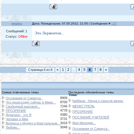
nmalex
Дата: Понедельник, 07.05.2012, 21:05 | Сообщение #
120
Сообщений:
1
Это Лермонтов...
Статус:
Offline
«
1
2
…
4
5
7
8
»
Страница
6
из
8
6
Самые отвечаемые темы
Последние обновлённые темы
Тема:
8909
Осознания от Сириуса .
Каббала - Наука о смысле жизни.
8700
Что происходит сейчас в Мире...
7246
МЕНЕСТРЕЛЬ
Свободный разговор...
4778
ПРОЗРЕНИЕ
ПРОЗРЕНИЕ
4380
Дуратино - это Я
ПОСЛАНИЕ УЧИТЕЛЕЙ
3731
Человек и Мир
3418
Моя Мелодия...
Вопросы к Индиго и Кристальным...
3048
Любовь...
Осознания от Сириуса .