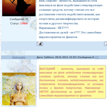
ВЫСОЦКИЙ - личность, выжавшея из себя
максимум на фоне водействия стимулирующих
сознание средств, потому считаю его все
достижения считать недействительными, как
спортсмена дисквалифицировать из истории
Сообщений:
47
поэзии и другого творчества.
Статус:
Offline
Наркоманам - НЕТ!!!!!
Достижения их целей - нет!!!!! Это самообман
мировосприятия их фанатов.
Aleksandra
Дата: Суббота, 28.01.2012, 01:52 | Сообщение #
107
ВЫСОЦКИЙ - личность, выжавшея из себя
максимум на фоне водействия стимулирующих
сознание средств, потому считаю его все
достижения считать недействительными, как
спортсмена дисквалифицировать из истории
поэзии и другого творчества. Наркоманам -
НЕТ!!!!! Достижения их целей - нет!!!!! Это
самообман мировосприятия их фанатов.