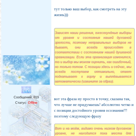
тут только ваш выбор, как смотреть на эту
жизнь)))
Зависят наши решения, ежесекундные выборы
от уровня и состояния нашей духовной
зрелости, поэтому неправильных выборов не
бывает, они всегда происходят в
соответствии с состоянием нашей душевной
организации. Если эта организация изменится,
то и выбор мы можем оценить, как ошибочный,
но только потом. С позиции здесь и сейчас, мы
всегда поступаем оптимально, ответ
подкатывает к горлу и выплёвывается
автоматически (извините за образ).
Сообщений:
619
вот эта фраза ну просто в точку, сказана так,
Статус:
Offline
что лучше не придумаешь! абсолютно четко и
с позиции достойного уровня осознания!!!
поэтому следующую фразу
Вот и на моём, видимо очень низком духовном
уровне, не находится пока места для