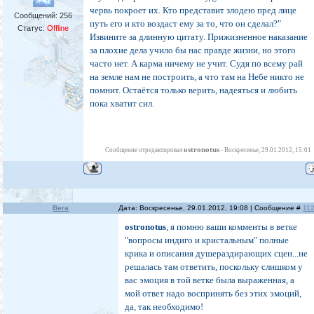
червь покроет их. Кто представит злодею пред лице
Сообщений:
256
путь его и кто воздаст ему за то, что он сделал?"
Статус:
Offline
Извините за длинную цитату. Прижизненное наказание
за плохие дела учило бы нас правде жизни, но этого
часто нет. А карма ничему не учит. Судя по всему рай
на земле нам не построить, а что там на Небе никто не
помнит. Остаётся только верить, надеяться и любить
пока хватит сил.
ostronotus
Сообщение отредактировал
-
Воскресенье, 29.01.2012, 15:01
Вега
Дата: Воскресенье, 29.01.2012, 19:08 | Сообщение #
11
ostronotus
, я помню ваши комменты в ветке
"вопросы индиго и кристальным" полные
крика и описания душераздирающих сцен...не
решалась там ответить, поскольку слишком у
вас эмоция в той ветке была выраженная, а
мой ответ надо воспринять без этих эмоций,
да, так необходимо!