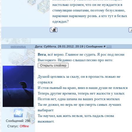
настолько огромен, что он не нуждается в
стимуляции опиатами, поэтому безусловно,
наркоман наркоману рознь. а кто тут в белых
одеждах?
ostronotus
Дата: Суббота, 28.01.2012, 20:19 | Сообщение #
109
Вега
, всё верно. Главное не судить. Я рос под песни
Высоцкого. Недавно слышал песню про него:
Душой цепляясь за скалу, он в пропасть ложью не
сорвался
И стоя пьяный на краю, вниз в наши души не плевался
Теперь другие времена, теперь нет жалости у хилых
Поэтов нет, одна шпана на ваших роется могилах
Ты не дожил, но верь не зря смерть самых лучших
выбирает
Ты научил, как жить нельзя, хоть падаль снова
Сообщений:
256
выживает.
Статус:
Offline