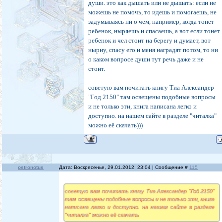
души. это как дышать или не дышать: если не
можешь не помочь, то идешь и помогаешь, не
задумываясь ни о чем, например, когда тонет
ребенок, ныряешь и спасаешь, а вот если тонет
ребенок и чел стоит на берегу и думает, вот
нырну, спасу его и меня наградят потом, то ни
о каком вопросе души тут речь даже и не
стоит.
советую вам почитать книгу Тиа Александер
"Год 2150" там освещены подобные вопросы
и не только эти, книга написана легко и
доступно. на нашем сайте в разделе "читалка"
можно её скачать)))
ostronotus
Дата: Воскресенье, 29.01.2012, 23:04 | Сообщение #
115
советую вам почитать книгу Тиа Александер "Год 2150"
там освещены подобные вопросы и не только эти, книга
написана легко и доступно. на нашем сайте в разделе
"читалка" можно её скачать