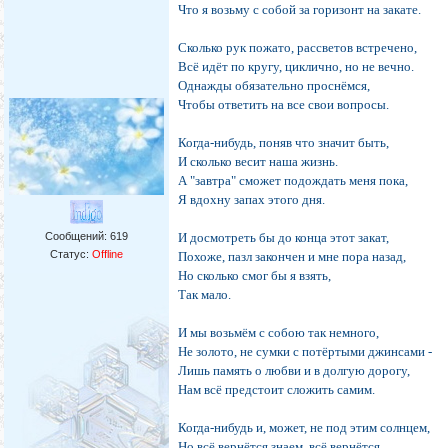
Что я возьму с собой за горизонт на закате.
Сколько рук пожато, рассветов встречено,
Всё идёт по кругу, циклично, но не вечно.
Однажды обязательно проснёмся,
Чтобы ответить на все свои вопросы.
Когда-нибудь, поняв что значит быть,
И сколько весит наша жизнь.
А "завтра" сможет подождать меня пока,
Я вдохну запах этого дня.
Сообщений:
619
И досмотреть бы до конца этот закат,
Статус:
Offline
Похоже, пазл закончен и мне пора назад,
Но сколько смог бы я взять,
Так мало.
И мы возьмём с собою так немного,
Не золото, не сумки с потёртыми джинсами -
Лишь память о любви и в долгую дорогу,
Нам всё предстоит сложить самим.
Когда-нибудь и, может, не под этим солнцем,
Но всё вернётся знаем, всё вернётся.