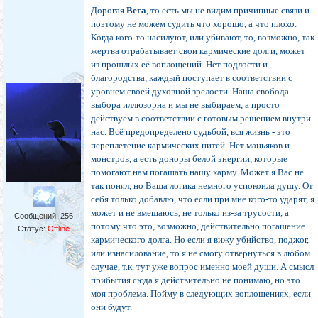
Дорогая
Вега
, то есть мы не видим причинные связи и
поэтому не можем судить что хорошо, а что плохо.
Когда кого-то насилуют, или убивают, то, возможно, так
жертва отрабатывает свои кармические долги, может
из прошлых её воплощений. Нет подлости и
благородства, каждый поступает в соответствии с
уровнем своей духовной зрелости. Наша свобода
выбора иллюзорна и мы не выбираем, а просто
действуем в соответствии с готовым решением внутри
нас. Всё предопределено судьбой, вся жизнь - это
переплетение кармических нитей. Нет маньяков и
монстров, а есть доноры белой энергии, которые
помогают нам погашать нашу карму. Может я Вас не
так понял, но Ваша логика немного успокоила душу. От
себя только добавлю, что если при мне кого-то ударят, я
может и не вмешаюсь, не только из-за трусости, а
Сообщений:
256
потому что это, возможно, действительно погашение
Статус:
Offline
кармического долга. Но если я вижу убийство, поджог,
или изнасилование, то я не смогу отвернуться в любом
случае, т.к. тут уже вопрос именно моей души. А смысл
прибытия сюда я действительно не понимаю, но это
моя проблема. Пойму в следующих воплощениях, если
они будут.