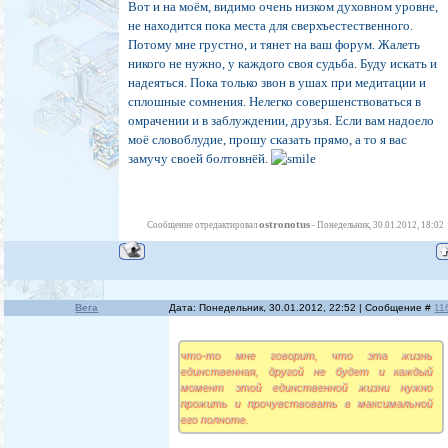
Вот и на моём, видимо очень низком духовном уровне,
не находится пока места для сверхъестественного.
Потому мне грустно, и тянет на ваш форум. Жалеть
никого не нужно, у каждого своя судьба. Буду искать и
надеяться. Пока только звон в ушах при медитации и
сплошные сомнения. Нелегко совершенствоваться в
омрачении и в заблуждении, друзья. Если вам надоело
моё словоблудие, прошу сказать прямо, а то я вас
замучу своей болтовнёй.
ostronotus
Сообщение отредактировал
-
Понедельник, 30.01.2012, 18:02
Вега
Дата: Понедельник, 30.01.2012, 22:52 | Сообщение #
11
что-то мне говорит, что эта жизнь
единственная, другой не будет и каждый
момент этой единственной жизни нужно
прожить и прочувствовать в максимальной
его полноте.