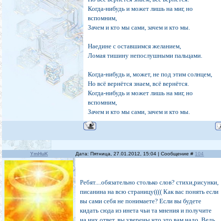
Когда-нибудь и может лишь на миг, но
вспомним,
Зачем и кто мы сами, зачем и кто мы.
Наедине с оставшимся желанием,
Ломая тишину непослушными пальцами.
Когда-нибудь и, может, не под этим солнцем,
Но всё вернётся знаем, всё вернётся.
Когда-нибудь и может лишь на миг, но
вспомним,
Зачем и кто мы сами, зачем и кто мы.
YmHuK
Дата: Пятница, 27.01.2012, 15:04 | Сообщение #
104
Ребят....обязательно столько слов? стихи,рисунки,
писанина на всю страницу(((( Как вас понять если
вы сами себя не понимаете? Если вы будете
кидать сюда из инета чьи та мнения и получите
на них ответ, вы уверены что это вам надо. Ведь