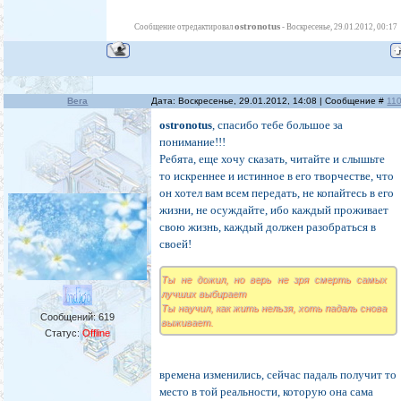
ostronotus
Сообщение отредактировал
-
Воскресенье, 29.01.2012, 00:17
Вега
Дата: Воскресенье, 29.01.2012, 14:08 | Сообщение #
11
ostronotus
, спасибо тебе большое за
понимание!!!
Ребята, еще хочу сказать, читайте и слышьте
то искреннее и истинное в его творчестве, что
он хотел вам всем передать, не копайтесь в его
жизни, не осуждайте, ибо каждый проживает
свою жизнь, каждый должен разобраться в
своей!
Ты не дожил, но верь не зря смерть самых
лучших выбирает
Ты научил, как жить нельзя, хоть падаль снова
Сообщений:
619
выживает.
Статус:
Offline
времена изменились, сейчас падаль получит то
место в той реальности, которую она сама