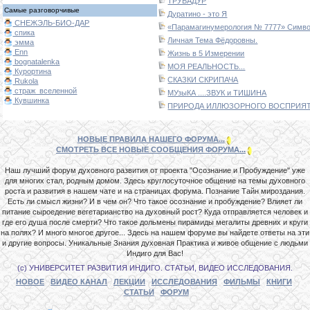
ТРУБАДУР
Самые разговорчивые
Дуратино - это Я
СНЕЖЭЛЬ-БИО-ДАР
«Парамагинумерология № 7777» Символ
спика
Личная Тема Фёдоровны.
эмма
Enn
Жизнь в 5 Измерении
bognatalenka
МОЯ РЕАЛЬНОСТЬ...
Курортина
СКАЗКИ СКРИПАЧА
Rukola
страж_вселенной
МУзыКА ....ЗВУК и ТИШИНА
Кувшинка
ПРИРОДА ИЛЛЮЗОРНОГО ВОСПРИЯТИ
НОВЫЕ ПРАВИЛА НАШЕГО ФОРУМА...
СМОТРЕТЬ ВСЕ НОВЫЕ СООБЩЕНИЯ ФОРУМА...
Наш лучший форум духовного развития от проекта "Осознание и Пробуждение" уже
для многих стал, родным домом. Здесь круглосуточное общение на темы духовного
роста и развития в нашем чате и на страницах форума. Познание Тайн мироздания.
Есть ли смысл жизни? И в чем он? Что такое осознание и пробуждение? Влияет ли
питание сыроедение вегетарианство на духовный рост? Куда отправляется человек и
где его душа после смерти? Что такое дольмены пирамиды мегалиты древних и круги
на полях? И много многое другое... Здесь на нашем форуме вы найдете ответы на эти
и другие вопросы. Уникальные Знания духовная Практика и живое общение с людьми
Индиго для Вас!
(с) УНИВЕРСИТЕТ РАЗВИТИЯ ИНДИГО. СТАТЬИ, ВИДЕО ИССЛЕДОВАНИЯ.
НОВОЕ
ВИДЕО КАНАЛ
ЛЕКЦИИ
ИССЛЕДОВАНИЯ
ФИЛЬМЫ
КНИГИ
СТАТЬИ
ФОРУМ