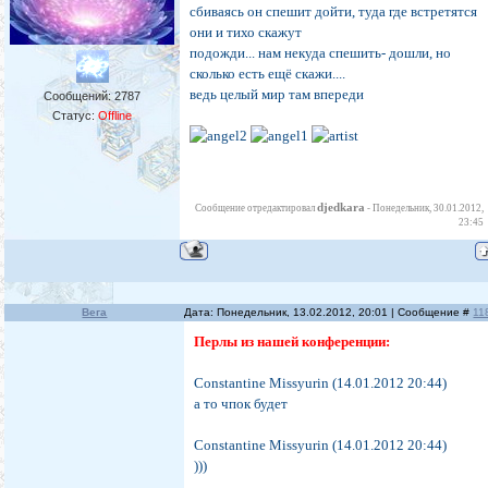
сбиваясь он спешит дойти, туда где встретятся
они и тихо скажут
подожди... нам некуда спешить- дошли, но
сколько есть ещё скажи....
ведь целый мир там впереди
Сообщений:
2787
Статус:
Offline
djedkara
Сообщение отредактировал
-
Понедельник, 30.01.2012,
23:45
Вега
Дата: Понедельник, 13.02.2012, 20:01 | Сообщение #
11
Перлы из нашей конференции:
Constantine Missyurin (14.01.2012 20:44)
а то чпок будет
Constantine Missyurin (14.01.2012 20:44)
)))