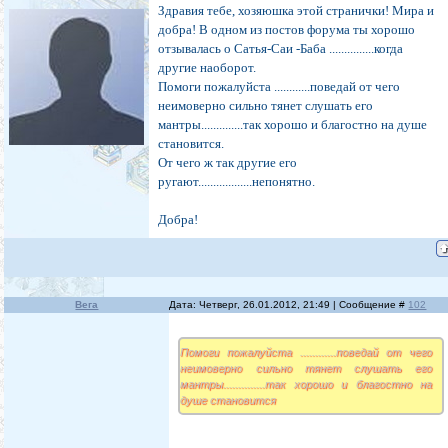
Здравия тебе, хозяюшка этой странички! Мира и
добра! В одном из постов форума ты хорошо
отзывалась о Сатья-Саи -Баба ...............когда
другие наоборот.
Помоги пожалуйста ............поведай от чего
неимоверно сильно тянет слушать его
мантры..............так хорошо и благостно на душе
становится.
От чего ж так другие его
ругают..................непонятно.
Добра!
Вега
Дата: Четверг, 26.01.2012, 21:49 | Сообщение #
102
Помоги пожалуйста ............поведай от чего
неимоверно сильно тянет слушать его
мантры..............так хорошо и благостно на
душе становится