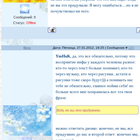
не вы это придумали. Я могу ошибаться.....но я не
почувствовал ни чего.
Сообщений:
9
Статус:
Offline
Вега
Дата: Пятница, 27.01.2012, 19:25 | Сообщение #
105
YmHuK
, да, это все обязательно, потому что
восприятие инфы у каждого человека разное:
кто-то через текст больше понимает, кто-то
через музыку, кто через рисунки...кстати и
рисунки тоже скоро будут))) а понимать нас
тебе не обязательно, главное пойми себя! но
больше всего мне понравилась вот эта твоя
фраза:
Ведь не вы это придумали.
можно ответить двояко: конечно, не мы, все
придумано до нас и второй ответ: конечно мы,