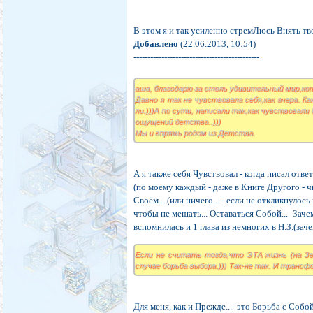
В этом я и так усиленно стремЛюсь Внять тв
Добавлено
(22.06.2013, 10:54)
---------------------------------------------
аша, благодарю за столь удивительный мир,кот
Давно я так не чувствовала себя,как вчера. К
ли.)))А по сути, написали так,как чувствовали
ощущений детства..)))
Мы и впрямь родом из Детства.
А я также себя Чувствовал - когда писал ответ..
(по моему каждый - даже в Книге Другого - чи
Своём... (или ничего... - если не откликнулось
чтобы не мешать... Оставаться Собой...- Заче
вспомнилась и 1 глава из немногих в Н.З.(зачем
Если не считать тогда,что ЭТА жизнь (на Зе
случае борьба выбора.))) Так-не так. И транс
Для меня, как и Прежде...- это Борьба с Собо