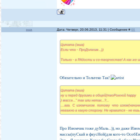
аша
Дата: Четверг, 20.06.2013, 11:31 | Сообщение #
66
Цитата (аша)
Если что - ПроДолжим...))
Только - в РАдости и со-творчестве! А как же и
Обязательно и Тольтеко Так!
Цитата (аша)
ну и перед другими в общей(твоРожной happy
) массе..." так или нетак...?...
....ага. С изюмчиком. потому что изюм(начин
неважно в какую сторону. Не нравится - не ешь.
Про Изюмчик тоже дуМаль...)), но даже Изю
массы(пуСкай и фкусНой(для кого-то ОсобЕнн