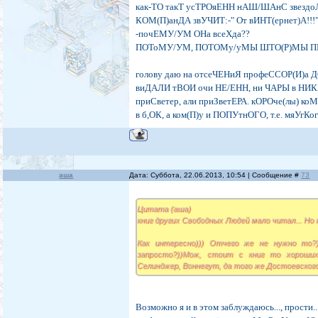
как-ТО такТ усТРОяЕНН нАШ/ШАнС звездо
КОМ(П)анДА звУЧИТ:-" От вИНТ(ернет)А!!!
-почЕМУ/УМ ОНа всеХда??
ПОТоМУ/УМ, ПОТОМу/уМЫ ШТО(Р)МЫ ПИлоТ
голову даю на отсеЧЕНиЯ профеССОР(И)а Д
виДАЛИ тВОИ очи НЕ/ЕНН, ни ЧАРЫ в НИК
приСветер, али приЗветЕРА. кОРОче(лы) 
в б,ОК, а ком(П)у и ПОПУтнОГО, т.е. мяУгКого
аша
Дата: Суббота, 22.06.2013, 10:54 | Сообщение #
73
Цитата (аша)
книг других Свободных Людей мало читал... Но 
Как интересно))) Отчего же не нужно то?
запросто?))Мож, стоит с книг то хороших
Селинджер, Воннегут, да того же Достоевского
Возможно я и в этом заблуждаюсь..., прости...