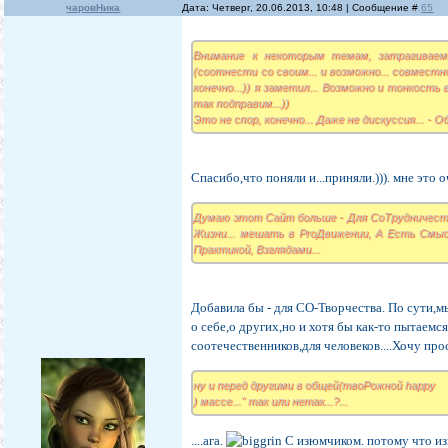
чаровНика
Дата: Четверг, 20.06.2013, 10:48 | Сообщение #
65
Внимание к некоторым темам, затрагиваем
(соотнести со своим... и возможно... совместн
конечно...)) я заметил... Возможно и тонкость 
так подправим...))
Это не спор, конечно... Даже не дискуссия... - О
Спасибо,что поняли и...приняли.))). мне это 
Думаю этот Сайт больше - Для СоТрудничества
Жизни... мешать в ProДвижении, А Есть Смыс
Практикой, Взглядами...
Добавила бы - для СО-Творчества. По сути,
о себе,о других,но и хотя бы как-то пытае
соотечественников,для человеков....Хочу прос
ну и перед другими в общей(твоРожной happy
) массе..." так или нетак...?...
....ага.
С изюмчиком. потому что из