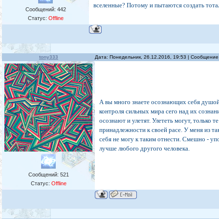
вселенные? Потому и пытаются создать тот
Сообщений:
442
Статус:
Offline
tony333
Дата: Понедельник, 26.12.2016, 19:53 | Сообщени
А вы много знаете осознающих себя душой
контроля сильных мира сего над их сознание
осознают и улетят. Улететь могут, только те
принадлежности к своей расе. У меня из т
себя не могу к таким отнести. Смешно - уп
лучше любого другого человека.
Сообщений:
521
Статус:
Offline