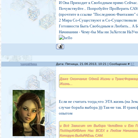
И Она Приходит к Свободным прямо Сейчас..
Почувствуйте... Попробуйте ПроВерить САМ
(прочтите в ссылке "Последнюю Фантазию" об
2 Мира Со-Существуют и Со-Существовали Ря
Готовности Быть Свободным и Любить... А
Начинании - Чему-бы Мы ни ЗаХотели НаУчи
чаровНика
Дата: Пятница, 21.06.2013, 10:21 | Сообщение #
67
Даже Окончание Одной Жизни и ТрансФормаци
Жизнь...
Если не считать тогда,что ЭТА жизнь (на Зем
случае борьба выбора.))) Так-не так. И тра
опытом
и Всё Зависит от Выбора ЧелоВека и Его Г
ПоддерЖИВАет Нас ВСЕХ в Любом Начинании
Которую ВыбиРАЕшь САМ.