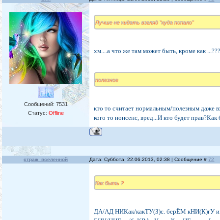
Лучше не кидать взгляд "куда попало"
хм....а что же там может быть, кроме как ...?
полезное
Сообщений:
7531
кто то считает нормальным/полезным даже вх
Статус:
Offline
кого то нонсенс, вред...И кто будет прав?Как
страж_вселенной
Дата: Суббота, 22.06.2013, 02:38 | Сообщение #
72
Как быть ?
ДА/АД НИКак/какТУ(З)с. берЁМ кНИ(К)гУ и