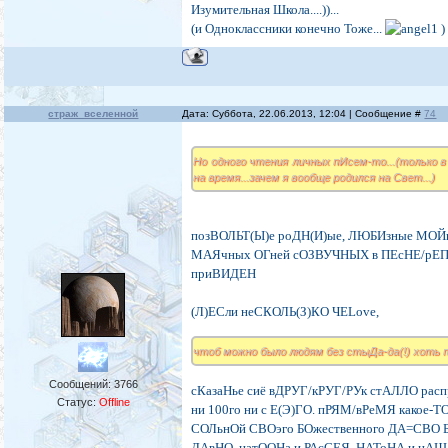
Изумительная Школа....))...
(и Одноклассники конечно Тоже...
)
страж_вселенной
Дата: Суббота, 22.06.2013, 12:04 | Сообщение #
74
Но одного чтения личных пИсем-то...(только в
на время...зачем я вообще родился на Свет...)
позВОЛЬТ(Ы)е роДН(И)ые, ЛЮБИзные МО
МАЯчных ОГней сОЗВУЧНЫХ в ПЕсНЕ/рЕП
приВИДЕН
(Л)ЕСли неСКОЛЬ(З)КО ЧЕLove,
чтоб можно было людям без стыДа-да(!) хоть 
Сообщений:
3766
сКазаНье сиё вДРУГ/кРУГ/РУк стАЛЛО рас
Статус:
Offline
ни 100го ни с Е(Э)ГО. пРЯМ/вРеМЯ какое-
СОЛьнОй СВОэго БОжественного ДА=СВО 
ДАвНО, натООНа и РАсСЕЯ, НАТоНА и нА