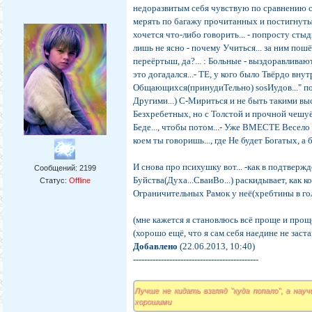
недоразвитым себя чувствую по сравнению с 
мерять по багажу прочитанных и постигнуты
хочется что-либо говорить... - попросту стыдно
лишь не ясно - почему Учиться... за ним пошё
переёртыш, да?... : Больные - выздоравливают
это догадался...- ТЕ, у кого было Твёрдо внутр
Общающихся(принудиТельно) sosИудов..." п
Другими...) С-Мириться и не быть такими вы
Безхребетных, но с Толстой и прочной чешуё
Беде..., чтобы потом...- Уже ВМЕСТЕ Весело
коем ты говоришь..., где Не будет Богатых, а
И снова про психушку вот... -как в подтвержд
Сообщений:
2199
Буйства(Духа...СваиВо...) раскидывает, как к
Статус:
Offline
Ограничительных Рамок у неё(хребтины в голов
(мне кажется я становлюсь всё проще и проще..
(хорошо ещё, что я сам себя наедине не заставл
Добавлено
(22.06.2013, 10:40)
---------------------------------------------
Лучше не кидать взгляд "куда попало", а нау
хорошими