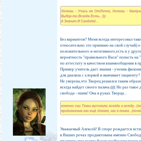
Хочешь - Учись на ОтЛично, Хочешь - баклуши
Выбор-то Всегда Есть...!))
А Значит И Свобода!...
Без вариантов? Меня всегда интересовал тако
относительно это приниаю на свой случай) о 
положительного и негативного,есть и у друго
вероятность "правильного Васи" попасть на 
по аттестату и качеством взаимообщения в п
Пример:учитель дает знания - ученик филони
для диализа с хлоркой и вкачивает пациенту?
Не уверена,что Творец решился таким образо
всегда найдет своего палача.(((( Но раз так
свобода - пшик! Она в руках Творца...
конечно сии Темы мусолили всегда и всюду...(но
продолжения его ещё Хотят, как я понял...(почему
Уважаемый Алексей! В споре рождается истин
в Ваших речах продиктована именно Свободо
практику мне всегда будет необходим поиск и