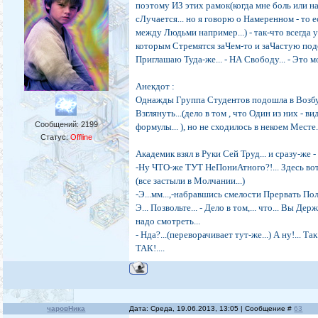
поэтому ИЗ этих рамок(когда мне боль или нас
сЛучается... но я говорю о Намеренном - т
между Людьми например...) - так-что всегда 
которым Стремятся заЧем-то и заЧастую подел
Приглашаю Туда-же... - НА Свободу... - Это м
Анекдот :
Однажды Группа Студентов подошла в Возбужд
Взглянуть...(дело в том , что Один из них - 
Сообщений:
2199
формулы... ), но не сходилось в некоем Месте
Статус:
Offline
Академик взял в Руки Сей Труд... и сразу-же - 
-Ну ЧТО-же ТУТ НеПониАтного?!... Здесь вот
(все застыли в Молчании...)
-Э...мм...,-набравшись смелости Прервать Пол
Э... Позвольте... - Дело в том,... что... Вы 
надо смотреть...
- Нда?...(переворачивает тут-же...) А ну!... 
ТАК!....
чаровНика
Дата: Среда, 19.06.2013, 13:05 | Сообщение #
63