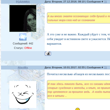
РОДАНИКА
Дата: Вторник, 27.12.2016, 08:10 | Сообщение #
78
А вы много знаете осознающих себя душой в 
сильных мира сего над их сознанием
А это уже и не важно. Каждый уйдет с тем, 
себя увидит в истинном свете и ужаснется. Н
вариантов.
Сообщений:
442
Статус:
Offline
AlievMix
Дата: Вторник, 10.01.2017, 02:55 | Сообщение #
79
Почитал несколько абзацев из нескольких пост
И так здесь тяжело быть, все со своими идеям
старые суждения и методы, и опыт, не привили
пор цепляются за прошлое ведь . А когда пыт
все в штыки ...