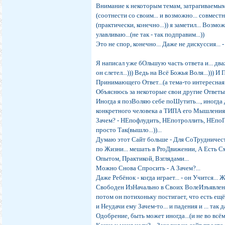
Внимание к некоторым темам, затрагиваемым
(соотнести со своим... и возможно... совмест
(практически, конечно...)) я заметил... Возм
улавливаю...(не так - так подправим...))
Это не спор, конечно... Даже не дискуссия... 
Я написал уже бОльшую часть ответа и... два
он слетел...))) Ведь на Всё Божья Воля...))) 
Принимающего Ответ...(а тема-то интересная..
Объяснюсь за некоторые свои другие Ответы, 
Иногда я позВоляю себе поШутить..., иногда
конкретного человека а ТИПА его Мышления, П
Зачем? - НЕпофлудить, НЕпотроллить, НЕпоПр
просто Так(вышло...))...
Думаю этот Сайт больше - Для СоТрудничест
по Жизни... мешать в ProДвижении, А Есть С
Опытом, Практикой, Взглядами...
Можно Снова Спросить - А Зачем?...
Даже Ребёнок - когда играет... - он Учится...
Свободен ИзНачально в Своих ВолеИзъявления
потом он потихоньку постигает, что есть ещё и
и Неудачи ему Зачем-то... и падения и ... так д
Одобрение, быть может иногда...(и не во всём,