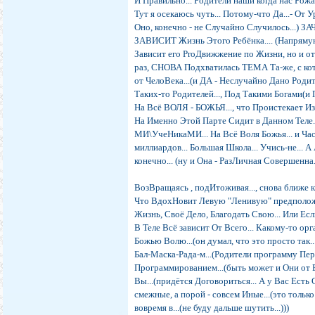
И Правильно... Родители наши когда нас Рожал
Тут я осекаюсь чуть... Потому-что Да...- От
Оно, конечно - не Случайно Случилось...) З
ЗАВИСИТ Жизнь Этого Ребёнка.... (Напрямую
Зависит его ProДвижжение по Жизни, но и от 
раз, СНОВА Подхватилась ТЕМА Та-же, с кот
от ЧелоВека...(и ДА - Неслучайно Дано Родить
Таких-то Родителей..., Под Такими Богами(и 
На Всё ВОЛЯ - БОЖЬЯ..., что Проистекает Из
На Именно Этой Парте Сидит в Данном Теле.
МИ\УчеНикаМИ... На Всё Воля Божья... и Ча
миллиардов... Большая Школа... Учись-не... А
конечно... (ну и Она - РазЛичная Совершенна.
ВозВращаясь , подИтоживая..., снова ближе к Т
Что ВдохНовит Левую "Ленивую" предположим
Жизнь, Своё Дело, Благодать Свою... Или Есл
В Теле Всё зависит От Всего... Какому-то ор
Божью Волю...(он думал, что это просто так...
Бал-Маска-Рада-м...(Родители программу Пер
Программированием...(быть может и Они от В
Вы...(придётся Договориться... А у Вас Есть
смежные, а порой - совсем Иные...(это тольк
вовремя в...(не буду дальше шутить...)))