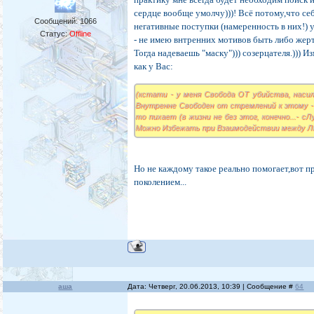
сердце вообще умолчу)))! Всё потому,что себ
Сообщений:
1066
негативные поступки (намеренность в них!) 
Статус:
Offline
- не имею внтренних мотивов быть либо жерт
Тогда надеваешь "маску"))) созерцателя.))) 
как у Вас:
(кстати - у меня Свобода ОТ убийства, насили
Внутренне Свободен от стремлений к этому - 
то пихает (в жизни не без этог, конечно...- 
Можно Избежать при Взаимодействии между Лю
Но не каждому такое реально помогает,вот
поколением...
аша
Дата: Четверг, 20.06.2013, 10:39 | Сообщение #
64