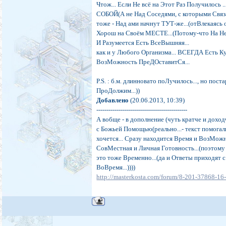
Чтож... Если Не всё на Этот Раз Получилось .
СОБОЙ(А не Над Соседями, с которыми Связан
тоже - Над ами начнут ТУТ-же...(отВлекаяс
Хорош на Своём МЕСТЕ...(Потому-что На Нег
И Разумеется Есть ВсеВышняя...
как и у Любого Организма... ВСЕГДА Есть К
ВозМожность ПреДОставитСя...
P.S. : б.м. длинновато поЛучилось..., но поста
ПроДолжим...))
Добавлено
(20.06.2013, 10:39)
---------------------------------------------
А вобще - в дополнение (чуть кратче и дохо
с Божьей Помощью(реально...- текст помогали
хочется... Сразу находится Время и ВозМожно
СовМестная и Личная Готовность...(поэтому ес
это тоже Временно...(да и Ответы приходят 
ВоВремя...))))
http://masterkosta.com/forum/8-201-37868-1