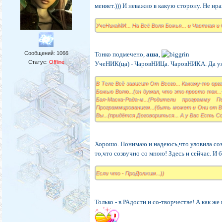
меняет.))) И неважно в какую сторону. Не нрав
УчеНикаМИ... На Всё Воля Божья... и Частная и
Сообщений:
1066
Тонко подмечено,
аша
,
Статус:
Offline
УчеНИК(ца) - ЧаровНИЦа. ЧаровНИКА. Да уж..
В Теле Всё зависит От Всего... Какому-то орг
Божью Волю...(он думал, что это просто так...-
Бал-Маска-Рада-м...(Родители программу П
Программированием...(быть может и Они от Ва
Вы...(придётся Договориться... А у Вас Есть С
Хорошо. Понимаю и надеюсь,что уловила со
то,что созвучно со мною! Здесь и сейчас. И б
Если что - ПроДолжим...))
Только - в РАдости и со-творчестве! А как же 