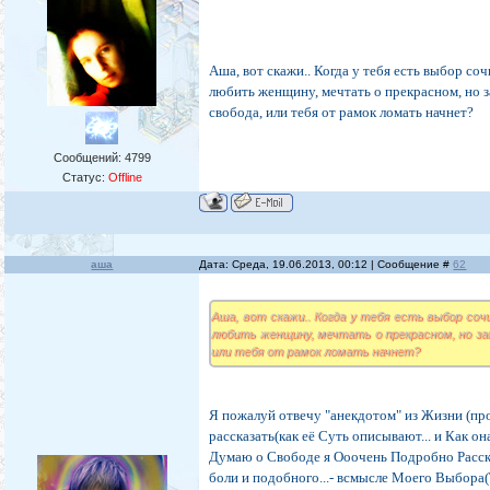
Аша, вот скажи.. Когда у тебя есть выбор соч
любить женщину, мечтать о прекрасном, но з
свобода, или тебя от рамок ломать начнет?
Сообщений:
4799
Статус:
Offline
аша
Дата: Среда, 19.06.2013, 00:12 | Сообщение #
62
Аша, вот скажи.. Когда у тебя есть выбор соч
любить женщину, мечтать о прекрасном, но зап
или тебя от рамок ломать начнет?
Я пожалуй отвечу "анекдотом" из Жизни (про
рассказать(как её Суть описывают... и Как он
Думаю о Свободе я Ооочень Подробно Рассказ
боли и подобного...- всмысле Моего Выбора(