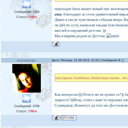
переходит быть может новый тип -воплощен
Сообщений:
1066
аша
, благодарю за столь удивительный мир,
Статус:
Offline
Давно я так не чувствовала себя,как вчера. К
ли.)))А по сути, написали так,как чувствова
мыслей и ощущений детства..)))
Мы и впрямь родом из Детства.
bognatalenka
Дата: Пятница, 21.06.2013, 11:33 | Сообщение #
68
книг других Свободных Людей мало читал... Но 
Как интересно))) Отчего же не нужно то?)) З
запросто?))Мож, стоит с книг то хороших нач
Селинджер, Воннегут, да того же Достоевског
Сообщений:
4799
Статус:
Offline