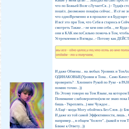
Какие у меня цели?... Заходил на сайт просто
что по Божьей Воле сЛучаетСя...) - Туда(в ст
пошёл...(возможно пока(на сейчас... И сё не зн
что одноВременно и в прошлое и в Будущее 
И всё это при Том, что Себя я старюсь в Сей
смотреть Также...- не кем они себя..., не Куда
они и КАК им поСильно помочь в Том, чтобы Т
Устремления и Взгляды...- Потому как ДЕ
мы все - одно целое,и то,что есть во мне пол
отдаём - то и получаем,
И даже Обмены... на любых Уровнях и ТонАх 
ОДИНАКОВЫЕ(Уровни и Тона... Само Качеств
проверить? : Хлопните Рукой по Руке - в РА
помню точно...))
По Этому говорю на Том Языке, на котором 
Понимание слабовероятно(или не знаю пока Ка
бишь - Укреплять...) мне Чуждое...
А Ещё - когда Могу обойтись Без Слов...(с Б
И даже из той самой Эффективности, лишь...
например..., в общем "болоте"...(какой в том Т
Ближе к Ответу...))