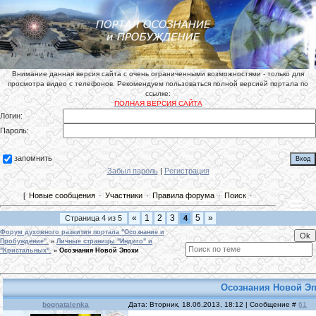
Внимание данная версия сайта с очень ограниченными возможностями - только для
просмотра видео с телефонов. Рекомендуем пользоваться полной версией портала по
ссылке:
ПОЛНАЯ ВЕРСИЯ САЙТА
Логин:
Пароль:
запомнить
Забыл пароль
|
Регистрация
[
Новые сообщения
·
Участники
·
Правила форума
·
Поиск
·
«
1
2
3
5
»
Страница
4
из
5
4
Форум духовного развития портала "Осознание и
Пробуждение".
»
Личные страницы "Индиго" и
"Кристальных".
»
Осознания Новой Эпохи
Осознания Новой Э
bognatalenka
Дата: Вторник, 18.06.2013, 18:12 | Сообщение #
61