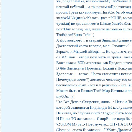
же, bogennatalka, всё по-своеМу РазУмениЮ 
и читай-неЧитай..., а ты потом заПросто(та
просмоТреть как минимум ПятьСот(чтоб можн
желАеМЫх(ими) сКазать...(всё пРОЩЕ, милая 
чуть(ли) не двоешником в Школе был(боЮсь я 
поэтОму горазд был, лишь те несколько сОт
Твой(особЕнно Тебе...)
А Достоевского... и старый Знакомый давно е
Достоевский часто говорю, мол - "почитай"..
Зеркало и МыслеВыВоды...... Но одного чтения
с ЛИХОвой... чтобы позаБыть на время...зачем
Воот скажи, БОГнателенка, как Представител
В Чём Замысел и Промысел Божий в Психушке,
Здоровые...-- тогос... Часто становятся немног
Почему(или зачем?) ломается человеку его с
беспозвоночному...(вот и у рептилий - нет...)?
Может быть я Познал Твой Мир Истины и подо
глубОко..) :
Что Всё Дело в Смирении, лишь... : Истина 
которой становятся Индивиды Её коснувшиес
Не читал, но слушал книгу "Трудно быть Богом
И Понял ТО-же самое...- СмирЕннее надо было
ЧУЖОМ Мире...- Потому-что... ОН - НА ЭТ
(Извини - снова Янковский... " Убить Дракона"