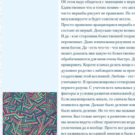
Об этом надо общаться с знающими о мерк
Единственное что я точно помню - это акт
часто меркабы рисуют не правильно. По эт
визуализируете и будет совсем не весело.
Просто правильно вращающаяся меркаба об
состоит из меркаб. Допускаю такую возмо
И да - я не сторонник божественной теори
переменных. Даже изначальная разумная эн
меня богом. Да - есть что-то - что мне пом
может доказать мне какую-то божественно
обрабатываются для меня очень быстро. Д
прикормить. Короче я начал делать вещи о
духовное родство с наблюдателями за проек
создателями этой вселенной. Любовь - это
учитываете. Я проанализировал сотворение
первого разума. С учетом всех начальных 
факторы и условия развития изначальной ду
Если анализировать начало, то сначала бы
появилось время. Дальше было деление или
было начать деление. Но то что мы назыв
ничем. Был только интерес к развитию и 
мы можем видеть сейчас практически везде
уплотнения да и вообще. Просто все развив
все развивалось из единой энергии и было