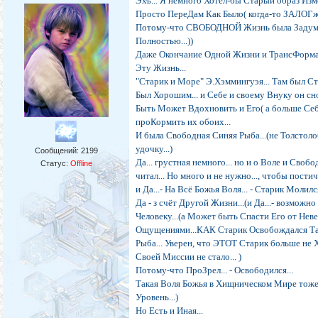
Эхъ... Я немного Хотел-бы Старый образ Изме
Просто ПереДам Как Было( когда-то ЗАЛОГж
Потому-что СВОБОДНОЙ Жизнь была Задуман
Полностью...))
Даже Окончание Одной Жизни и ТрансФорма
Эту Жизнь...
"Старик и Море" Э.Хэммингуэя... Там был С
Был Хорошим... и Себе и своему Внуку он сн
Быть Может Вдохновить и Его( а больше Себя.
проКормить их обоих...
И была Свободная Синяя Рыба...(не Толстолоб
удочку...)
Сообщений:
2199
Да... грустная немного... но и о Воле и Своб
Статус:
Offline
читал... Но много и не нужно..., чтобы пости
и Да...- На Всё Божья Воля... - Старик Молилс
Да - з счёт Другой Жизни...(и Да...- возмо
Человеку...(а Может быть Спасти Его от Неве
Ощущениями...КАК Старик Освобождался Там 
Рыба... Уверен, что ЭТОТ Старик больше не 
Своей Миссии не стало... )
Потому-что ПроЗрел... - Освободился...
Такая Воля Божья в Хищническом Мире тоже Ес
Уровень...)
Но Есть и Иная...