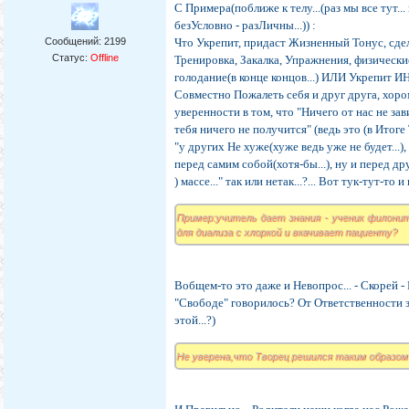
С Примера(поближе к телу...(раз мы все тут...
безУсловно - разЛичны...)) :
Сообщений:
2199
Что Укрепит, придаст Жизненный Тонус, сде
Статус:
Offline
Тренировка, Закалка, Упражнения, физически
голодание(в конце концов...) ИЛИ Укрепит ИН
Совместно Пожалеть себя и друг друга, хором 
уверенности в том, что "Ничего от нас не зависи
тебя ничего не получится" (ведь это (в Итоге Т
"у других Не хуже(хуже ведь уже не будет...),
перед самим собой(хотя-бы...), ну и перед 
) массе..." так или нетак...?... Вот тук-тут-т
Пример:учитель дает знания - ученик филони
для диализа с хлоркой и вкачивает пациенту?
Вобщем-то это даже и Невопрос... - Скорей -
"Свободе" говорилось? От Ответственности з
этой...?)
Не уверена,что Творец решился таким образом