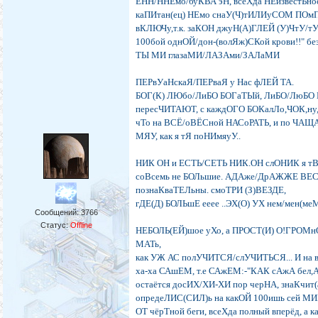
ЕНН/ННЕмо/буКВА эН, всеХда НЕизвестЬно
каПИтан(ец) НЕмо снаУ(Ч)тИЛИуСОМ ПО
вКЛЮЧу,т.к. заКОН джуН(А)ГЛЕЙ (У)ЧтУ/
100бой однОЙ/дон-(волЯж)СКой крови!!" бе
ТЫ МИ глазаМИ/ЛАЗАми/ЗАЛаМИ
ПЕРвУаНскаЯ/ПЕРваЯ у Нас фЛЕЙ ТА.
БОГ(К) ЛЮбо/ЛиБО БОГаТЫй, ЛиБО/ЛюБО БО
пересЧИТАЮТ, с каждОГО БОКалЛо,ЧОК,ну,
чТо на ВСЁ/оВЁСной НАСоРАТЬ, и по ЧА
МЯУ, как я тЯ поНИмяуУ..
НИК ОН и ЕСТЬ/СЕТЬ НИК.ОН слОНИК я 
соВсемь не БОЛьшие. АДАже/ДрАЖЖЕ ВЕС
познаКваТЕЛьны. смоТРИ (З)ВЕЗДЕ,
гДЕ(Д) БОЛЬшЕ ееее ..ЭХ(О) УХ нем/мен(м
Сообщений:
3766
Статус:
Offline
НЕБОЛЬ(ЕЙ)шое уХо, а ПРОСТ(И) О!ГРОМ
МАТь,
как УЖ АС полУЧИТСЯ/слУЧИТЬСЯ... И на 
ха-ха САшЕМ, т.е САжЕМ:-"КАК сАжА бел,А!!
остаётся досИХ/ХИ-ХИ пор черНА, знаКчи
опредеЛИС(СИЛ)ь на какОЙ 100ишь сей МИГ
ОТ чёрТной беги, всеХда полный вперёд, а 