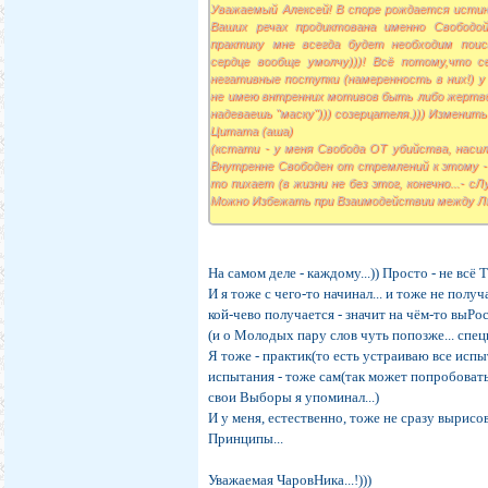
Уважаемый Алексей! В споре рождается истина
Ваших речах продиктована именно Свободой
практику мне всегда будет необходим поиск 
сердце вообще умолчу)))! Всё потому,что 
негативные поступки (намеренность в них!) у 
не имею внтренних мотивов быть либо жертвой
надеваешь "маску"))) созерцателя.))) Изменить
Цитата (аша)
(кстати - у меня Свобода ОТ убийства, насили
Внутренне Свободен от стремлений к этому - 
то пихает (в жизни не без этог, конечно...- 
Можно Избежать при Взаимодействии между Лю
Но не каждому такое реально помогает,вот
поколением...
На самом деле - каждому...)) Просто - не всё 
И я тоже с чего-то начинал... и тоже не получ
кой-чево получается - значит на чём-то выРосл
(и о Молодых пару слов чуть попозже... специ
Я тоже - практик(то есть устраиваю все испыт
испытания - тоже сам(так может попробовать
свои Выборы я упоминал...)
И у меня, естественно, тоже не сразу вырис
Принципы...
Уважаемая ЧаровНика...!)))