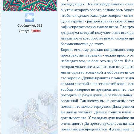
последующих. Все это продолжалось очень
внутри которого все это развивалось захот
чтобы он сделал. Как я уже говорил - он не
Один вариант - распространить свое созна
Сообщений:
521
зафиксировать точку начала всего. Это гру
Статус:
Offline
для разума который получает опыт всех раз
начала после которого не важно сколько п
бесконечностью до этого.
Короче если ему реально понравилось твор
пространстве и времени - можно просто ос
наблюдателем, но боль это не уберет. Я бы
которая может все изменить или все уничто
мы не одни во вселенной и любовь не являе
это хорошо. Душам нравится планета земля 
создали жесткий энергетический кокон, осн
вообще наверное не предполагали, что чел
походить на разум души. А разум сильных
вселенной. Так почему вы не согласны с т
помнят, что можно вернуться. Даже реинк
вы далеко улетаете, Дальше тонкого плана 
доказывает это. У молодых душ вообще ни
очень много? Да просто духовность начала
правильно распределяются. Я думал мне про