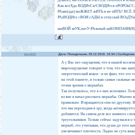
Как всеХда ВОДИтСя/СВОДИтся пРОРОкСС
РАзве(зда) моЖЖЕТ жИТЬ и не пИТЬ? ВСЁ 
РАзВОДИте сВОИ сАДЫ и отпускай ВОзДУ
жиВОЙ звУК,натУ-РАльный акКОМПАНИ(Я)м
tony333
Дата: Понедельник, 26.12.2016, 16:34 | Сообщени
А у Вас нет ощущения, что в нашей вселен
мироощущение говорит о том, что мы заигр
энергетический кокон - и не факт, что это
на этой планете, и только самые сильные м
точки зрения о меркабах.
Так получилось, что я о них вспомнил. Тол
из вне я начал рисовать меркабы. Обычно 
правильно. И вращаются они по другому. И
что мы переходим в эру, когда активируетс
добавится. На самом деле все намного сло
треугольников. Только сейчас задумался о 
меркаб, это учитывая, что душа до того ка
увеличивает плотность. Ладно не суть важ