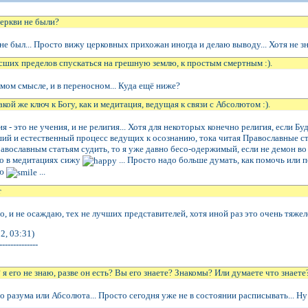
церкви не были?
не был... Просто вижу церковных прихожан иногда и делаю выводу... Хотя не зна
сших пределов спускаться на грешную землю, к простым смертным :).
ямом смысле, и в переносном... Куда ещё ниже?
акой же ключ к Богу, как и медитация, ведущая к связи с Абсолютом :).
я - это не учения, и не религия... Хотя для некоторых конечно религия, если Б
й и естественный процесс ведущих к осознанию, тока читая Православные стати
авославным статьям судить, то я уже давно бесо-одержимый, если не демон во 
ко в медитациях сижу
... Просто надо больше думать, как помочь или 
ью
...
т
бо, и не осаждаю, тех не лучших представителей, хотя иной раз это очень тяжел
2, 03:31)
--------------
о? я его не знаю, разве он есть? Вы его знаете? Знакомы? Или думаете что знаете
разума или Абсолюта... Просто сегодня уже не в состоянии расписывать... Ну 