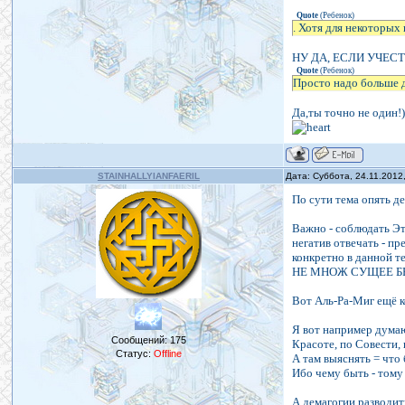
Quote
(
Ребенок
)
. Хотя для некоторых 
НУ ДА, ЕСЛИ УЧЕСТЬ
Quote
(
Ребенок
)
Просто надо больше д
Да,ты точно не один!)
STAINHALLYIANFAERIL
Дата: Суббота, 24.11.2012
По сути тема опять де
Важно - соблюдать Эт
негатив отвечать - пр
конкретно в данной 
НЕ МНОЖ СУЩЕЕ БЕ
Вот Аль-Ра-Миг ещё к
Я вот например думаю 
Сообщений:
175
Красоте, по Совести, 
Статус:
Offline
А там выяснять = что 
Ибо чему быть - тому
А демагогии разводит