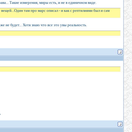
ва... Такие измерения, миры есть, и не в единичном виде.
 вещей...Один там про марс описал - и как с рептилиями был и сам
же не будет... Хотя знаю что все это увы реальность.
?