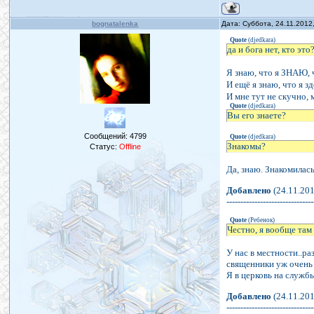
bognatalenka
Дата: Суббота, 24.11.2012
Quote
(
djedkara
)
да и бога нет, кто эт
Я знаю, что я ЗНАЮ,
И ещё я знаю, что я з
И мне тут не скучно, 
Quote
(
djedkara
)
Вы его знаете?
Сообщений:
4799
Quote
(
djedkara
)
Знакомы?
Статус:
Offline
Да, знаю. Знакомилась
Добавлено
(24.11.201
-------------------------------
Quote
(
Ребенок
)
Честно, я вообще там 
У нас в местности..ра
священники уж очень
Я в церковь на службы
Добавлено
(24.11.201
-------------------------------