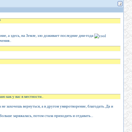
?
ание, а здесь, на Земле, зло доживает последние дни-года
чения..
аю как у вас в местности..
а не захочешь вернуться, а в другом умиротворение, благодать..Да и
больше заряжалась, потом стала приходить и отдавать...