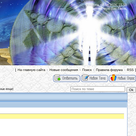
Суббота, 08.08.2026, 15:50
Приветствую Вас
Гость
|
[
На главную сайта
·
Новые сообщения
·
Поиск
·
Правила форума
·
RSS
]
чные вещи)