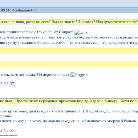
, 03:51 | Сообщение #
46
о? я его не знаю, разве он есть? Вы его знаете? Знакомы? Или думаете что знаете
 чем принципиально отличаюсь от Сократа
десь, чтобы изменить мир :). Тем, кому скучно без зла - бесконечность в пользов
мне тут мучительно и больно, спасибо, что хоть известно, что ненадолго эти му
 несколько лет назад. Он нереально крут
2, 03:37)
--------------
не был... Просто вижу церковных прихожан иногда и делаю выводу... Хотя не зн
зные прихожане, да и каждый храм отличается ;). В один зайдёшь и больше туд
 разные
 почти никогда не хожу, но люблю заходить и ..обмениваться энергией.Раньше 
2, 03:51)
--------------