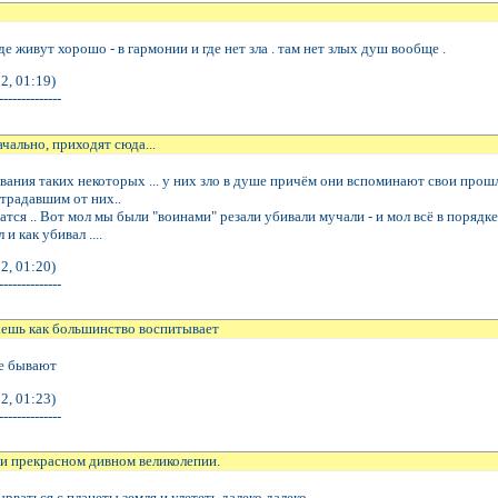
где живут хорошо - в гармонии и где нет зла . там нет злых душ вообще .
2, 01:19)
--------------
чально, приходят сюда...
зывания таких некоторых ... у них зло в душе причём они вспоминают свои прош
страдавшим от них..
тся .. Вот мол мы были "воинами" резали убивали мучали - и мол всё в порядке
и как убивал ....
2, 01:20)
--------------
аешь как большинство воспитывает
ые бывают
2, 01:23)
--------------
и прекрасном дивном великолепии.
рваться с планеты земля и улететь далеко далеко