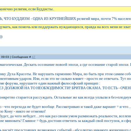
конечно религия, если Буддисты..
, ЧТО БУДДИЗМ - ОДНА ИЗ КРУПНЕЙШИХ религий мира, почти 7% населен
умать, как помочь или поддержать нуждающихся, правда на всех меня не хватит
))
, 09:03 | Сообщение #
47
магогическая. Дескать осознание новоей эпохи, а где осознание старой эпохи. 
ику Духа Красоты. Не нарушать гармонию Мира, но быть при этом самим собой
евентивным ударом. Или, если это не сильно влияет - просто не отвечать. Тут 
теме форума, нарушаете один важный философский принцип :
З ДОЛЖНОЙ НА ТО НЕОБХОДИМОСТИ! БРИТВА ОКАМА. ТО ЕСТЬ - ОЧЕНЬ
онкретно старается рассуждать. Остальные же как всегда уплыли в без-плодную
- что перехода не будет вообще. Рассматриваю и такой даже вариант = и что...
по Кону - никто не отменял!
будет, да чего небудет....это как раз своим умом размножать реальности, всел
 не миновать! Главное = будь достоин ответить за каждый свой поступок, и с
ь насчёт предстоящих возможных событий - абсолютно никакого жизненного 