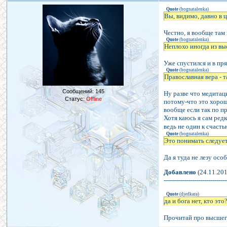
Quote
(
bognatalenka
)
Вы, видимо, давно в 
Честно, я вообще там 
Quote
(
bognatalenka
)
Неплохо иногда из вы
Уже спустился и в пр
Quote
(
bognatalenka
)
Православная вера - т
Сообщений:
145
Ну разве что медитаци
Статус:
Offline
потому-что это хороши
вообще если так по пр
Хотя каюсь я сам ред
ведь не один к счаст
Quote
(
bognatalenka
)
Это понимать следуе
Да я туда не лезу осо
Добавлено
(24.11.201
-------------------------------
Quote
(
djedkara
)
да и бога нет, кто эт
Прочитай про высшего 