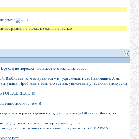
ия земли
 все равно, но я ведь не один к счастью
Переход не переход - не имеет это значение вовсе.
. Выбирать то, что нравится = и туда смещать своё внимание. А на
по ситуации. Проблема в том, что все вы, уважаемые участники дискуссии
 ТОНКОЕ ДЕЛО!!!!
 демагогию ни о чём)))
куда все эти рассуждения в воздух....да никуда! Жить по Чести, по
енные, сущности - смысла в которых вообще нет!
формируй верное отношение к своим поступком : это А-КАРМА.
смысла нет!