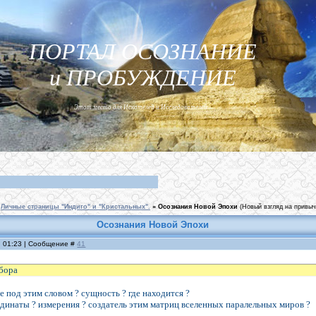
ПОРТАЛ ОСОЗНАНИЕ
и ПРОБУЖДЕНИЕ
Этот место для Искателей и Исследователей...
Личные страницы "Индиго" и "Кристальных".
»
Осознания Новой Эпохи
(Новый взгляд на привы
Осознания Новой Эпохи
, 01:23 | Сообщение #
41
ыбора
е под этим словом ? сущность ? где находится ?
рдинаты ? измерения ? создатель этим матриц вселенных паралельных миров ?