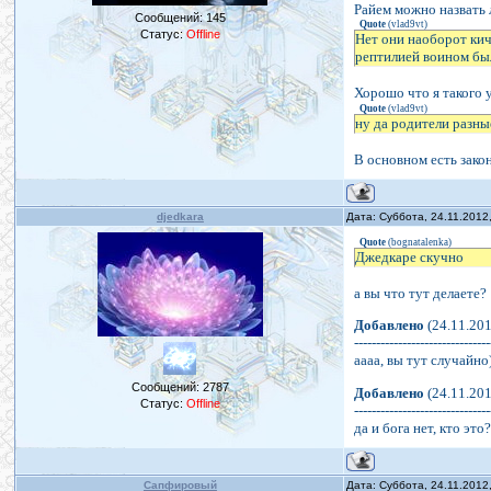
Райем можно назвать л
Сообщений:
145
Quote
(
vlad9vt
)
Статус:
Offline
Нет они наоборот кича
рептилией воином был 
Хорошо что я такого 
Quote
(
vlad9vt
)
ну да родители разн
В основном есть закон
djedkara
Дата: Суббота, 24.11.2012
Quote
(
bognatalenka
)
Джедкаре скучно
а вы что тут делаете?
Добавлено
(24.11.201
-------------------------------
аааа, вы тут случайно
Сообщений:
2787
Добавлено
(24.11.201
Статус:
Offline
-------------------------------
да и бога нет, кто эт
Сапфировый
Дата: Суббота, 24.11.2012