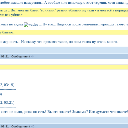
юбое высшие измерения... А вообще я не использую этот термин, хотя ваша пра
тся .. Вот мол мы были "воинами" резали убивали мучали - и мол всё в порядке
и как убивал ...
ужаса не видел
... Ну его... Надеюсь после окончания перехода такого у
ые бывают
омерность... Не скажу что прям все такие, но пока таких ну очень много.
, 03:21 | Сообщение #
44
2, 03:19)
--------------
))
2, 03:21)
--------------
о? я его не знаю, разве он есть? Вы его знаете? Знакомы? Или думаете что знаете
, 03:31 | Сообщение #
45