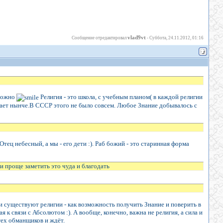
vlad9vt
Сообщение отредактировал
-
Суббота, 24.11.2012, 01:16
зможно
Религия - это школа, с учебным планом( в каждой религии
ирает нынче.В СССР этого не было совсем. Любое Знание добывалось с
тец небесный, а мы - его дети :). Раб божий - это старинная форма
 и проще заметить это чуда и благодать
и существуют религии - как возможность получить Знание и поверить в
я к связи с Абсолютом :). А вообще, конечно, важна не религия, а сила и
тех обманщиков и ждёт.