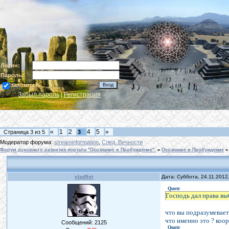
Логин:
Пароль:
запомнить
Забыл пароль
|
Регистрация
«
1
2
4
5
»
Страница
3
из
5
3
Модератор форума:
streaminformation
,
След_Вечности
Форум духовного развития портала "Осознание и Пробуждение".
»
Осознание и Пробуждение
»
vlad9vt
Дата: Суббота, 24.11.2012
Quote
Господь дал права в
что вы подразумевает
что именно это ? коо
Сообщений:
2125
Quote