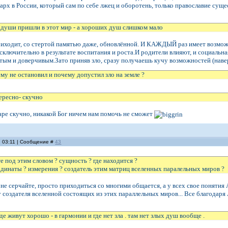
иарх в России, который сам по себе лжец и оборотень, только православие су
ши пришли в этот мир - а хороших душ слишком мало
иходит, со стертой памятью даже, обновлённой. И КАЖДЫЙ раз имеет возможн
сключительно в результате воспитания и роста.И родители влияют, и социальн
ым и доверчивым.Зато приняв зло, сразу получаешь кучу возможностей (навер
ему не остановил и почему допустил зло на земле ?
ересно- скучно
аре скучно, никакой Бог ничем нам помочь не сможет
, 03:11 | Сообщение #
43
е под этим словом ? сущность ? где находится ?
рдинаты ? измерения ? создатель этим матриц вселенных паралельных миров ?
не серчайте, просто приходиться со многими общается, а у всех свое понятия 
 создателя вселенной состоящих из этих параллельных миров... Все благодаря
 где живут хорошо - в гармонии и где нет зла . там нет злых душ вообще .