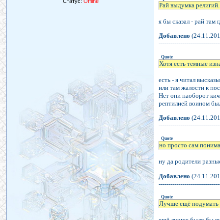
Статус:
Offline
Рай выдумка религий.
я бы сказал - рай там 
Добавлено
(24.11.201
-------------------------------
Quote
Хотя есть темные изна
есть - я читал выска
или там жалости к по
Нет они наоборот кича
рептилией воином был 
Добавлено
(24.11.201
-------------------------------
Quote
но просто сам поним
ну да родители разн
Добавлено
(24.11.201
-------------------------------
Quote
Лучше ещё подумать 
ещё лучше было бы вы