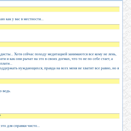
ю как у вас в местности...
уддисты... Хотя сейчас походу медитацией занимаются все кому не лень,
 и как они рычат на это в своих догмах, что то не по себе стает, а
плати...
поддержать нуждающихся, правда на всех меня не хватит все равно, но я
о ведь.
?
это для справки чисто...