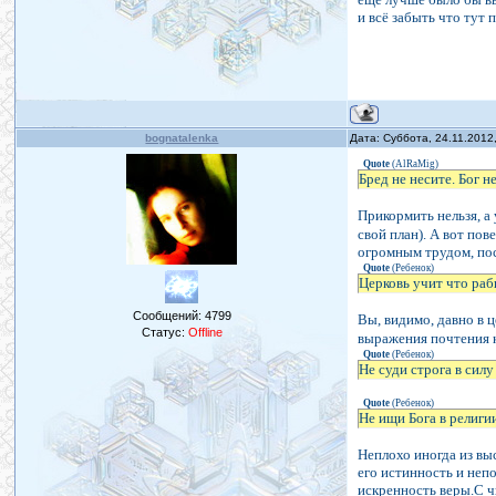
и всё забыть что тут 
bognatalenka
Дата: Суббота, 24.11.2012
Quote
(
AlRaMig
)
Бред не несите. Бог н
Прикормить нельзя, а 
свой план). А вот по
огромным трудом, по
Quote
(
Ребенок
)
Церковь учит что рабы
Сообщений:
4799
Вы, видимо, давно в 
Статус:
Offline
выражения почтения к
Quote
(
Ребенок
)
Не суди строга в сил
Quote
(
Ребенок
)
Не ищи Бога в религии
Неплохо иногда из вы
его истинность и непо
искренность веры.С ч