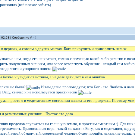
произошло (всё плохое забыть)
, 02:58 | Сообщение #
42
е в церквях, а совсем в других местах. Бога приручить и прикормить нельзя.
узнать о нем, когда его не хватает, только с помощью какой-либо религии и во
верить полученным знаниям, или вовсе отвергнуть обучение - каждый сам выб
сле долгого и упорного поиска
 божье и увидит от истины, а на деле дети, вот в чем ошибка..
церкви не были?
И там давно проповедуют, что Бог - это Любовь и наш О
 Отцу, сейчас и не используется практически
у ума, просто я в медитативном состоянии вышел за его приделы... Поэтому мне
 и религиозных учениях... Пустое это дела.
сших пределов спускаться на грешную землю, к простым смертным :). Для них 
грешимость. Православная вера - такой же ключ к Богу, как и медитация, ведуща
истой верой обманутый лжерелигией человек будет прощён, наказание только 