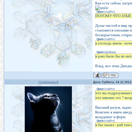
Как есть сейчас патр
Quote
(
vlad9vt
)
ПОТОМУ-ЧТО ЗЛЫЕ ду
Душа чистой в мир пр
становятся плохими и
бескорыстным, открыт
Quote
(
vlad9vt
)
а господь зачем - поч
Quote
(
djedkara
)
в раю было бы не инт
Влад, вот пока Джедк
Сапфировый
Дата: Суббота, 24.11.2012
Quote
(
vlad9vt
)
что вы подразумевает
что именно это ? коо
Высший разум, ладно 
Конечно я имею введу
координат и форм.
Quote
(
vlad9vt
)
я бы сказал - рай там