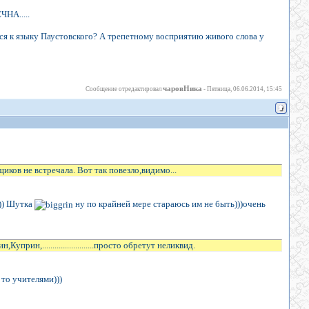
ЧНА.....
ся к языку Паустовского? А трепетному восприятию живого слова у
чаровНика
Сообщение отредактировал
-
Пятница, 06.06.2014, 15:45
ков не встречала. Вот так повезло,видимо...
))) Шутка
ну по крайней мере стараюсь им не быть)))очень
н,.........................просто обретут неликвид.
 то учителями)))