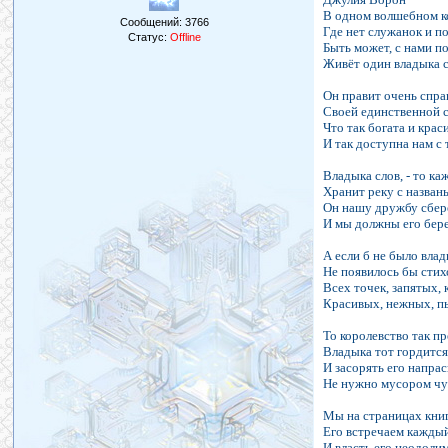
В одном волшебном к
Сообщений:
3766
Где нет служанок и п
Статус:
Offline
Быть может, с нами п
Живёт один владыка с
Он правит очень спра
Своей единственной 
Что так богата и крас
И так доступна нам с 
Владыка слов, - то ка
Хранит реку с назван
Он нашу дружбу сбере
И мы должны его бере
А если б не было вла
Не появилось бы стих
Всех точек, запятых, 
Красивых, нежных, п
То королевство так пр
Владыка тот гордится
И засорять его напра
Не нужно мусором ч
Мы на страницах кн
Его встречаем каждый
И власть его неодоли