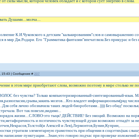
т от силы мысли, которой человек обладает и с которой сует энергию в слова.
ать Душами....молча....
полнение К.И.Чуковского к детским "калькированиям"слов и самовыражению с
я в мир Дж.Родари. Его "Грамматика фантазии"впечатлила.Без прикурас и без
, 15:43 | Сообщение #
207
чение в этом мире приобретают слова, возможно поэтому в мире столько не п
ЛОС без чувства? Только компьютеризированный-синтезированный-язык. Ма
,разногласия,срывы,закипь мозгов....Кто владеет информациооным(ряд число
..Для себя лично обозначила таких людей-биороботами...)))) Без обид! поскол
тречала. Вот так повезло,видимо...
 порядок жизни....СЛОВО-это тыцк! ДЕЙСТВИЕ! Без эмоций. Возможно на поря
сти,метафоричность и поэтичность чувствующей души возможно отпадёт за не
в,Некрасов,Толстой(и Алексей и Лев),Лермонтов,Бунин,Куприн,....................
ростки утратили элементарную грамотность при общении в соцсетях(как слыш
ло написание пунктуации....Знаю,что говорю:подчас при проверке изложений н