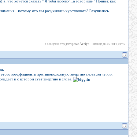
))...что хочется сказать " Я тебя люблю"...а говоришь " Привет, как
нимания....потому что мы разучились чувствовать? Разучились
Aeriya
Сообщение отредактировал
-
Пятница, 06.06.2014, 09:46
ия.
ом этого коэффициента противоположную энергию слова легче или
бладает и с которой сует энергию в слова.