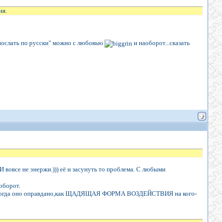
ия.
 "послать по русски" можно с любовью
и наоборот...сказать
 И вовсе не энержи.))) её и засунуть то проблема. С любыми
оборот.
о? И когда оно оправдано,как ЩАДЯЩАЯ ФОРМА ВОЗДЕЙСТВИЯ на кого-