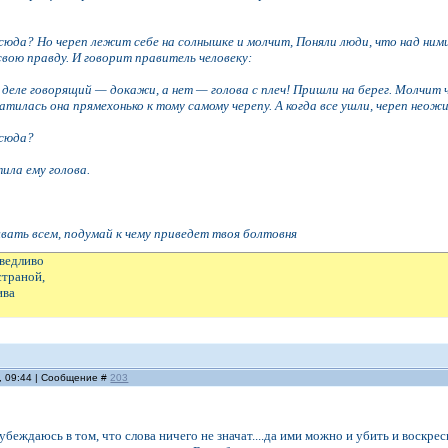
сюда? Но череп лежит себе на солнышке и молчит, Поняли люди, что над ним
вою правду. И говорит правитель человеку:
 деле говорящий — докажи, а нет — голова с плеч! Пришли на берег. Молчит че
окатилась она прямехонько к тому самому черепу. А когда все ушли, череп неож
 сюда?
ила ему голова.
вать всем, подумай к чему приведет твоя болтовня
аведливо
страной,
ива
, 09:44 | Сообщение #
203
беждаюсь в том, что слова ничего не значат....да ими можно и убить и воскресит