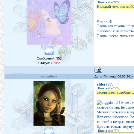
Цитата
alder777
(
)
Каждый человек любо
Именно)))
Слова как таковы не 
"Люблю" с ненавистью
Слова...всего лишь сло
Сообщений:
352
Статус:
Offline
чаровНика
Дата: Пятница, 06.06.2014
alder777
,
Цитата
alder777
(
)
засовывает в любые 
:D Ну,ты ск
намерениями. Быстрее
Может быть тебе и уд
Вот странно:слово "
то,чтобы не дать воз
Простите,коль "всуну
Цитата
alder777
(
)