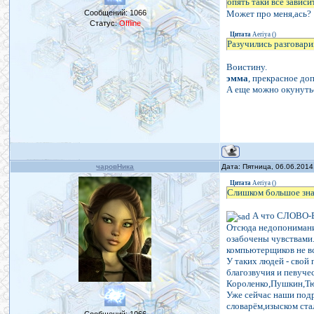
опять таки все зависи
Может про меня,ась?
Сообщений:
1066
Статус:
Offline
Цитата
Aeriya
(
)
Разучились разговарив
Воистину.
эмма
, прекрасное до
А еще можно окунутьс
чаровНика
Дата: Пятница, 06.06.2014
Цитата
Aeriya
(
)
Слишком большое зна
А что СЛОВО-ВО
Отсюда недопонимания
озабочены чувствами.
компьютерщиков не вс
У таких людей - свой
благозвучия и певуче
Короленко,Пушкин,Тютче
Уже сейчас наши под
словарём,изыском ста