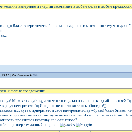
е желание намерение и энергии засовывает в любые слова и любые предложен
важны))) Важен энергетический посыл...намерение и мысль....потому что даже
...
ва...
, 15:18 | Сообщение #
206
слова и любые предложения.
азанул! Мож кто и суёт куда-то что-то с целью,но явно не каждый....человеХ.)))
 всунут немерителю.))) И подчас не то,что хотелось обоюдно!))
авалось засунуть с приоритетом свое намерение,тогда - браво! Чаще бывает на
засунуть"применимо ли к благому намерению? Раз. И второе:что есть благ
можности проявиться негативу на неопытного?
ла"с подвыпертом данный вопрос....