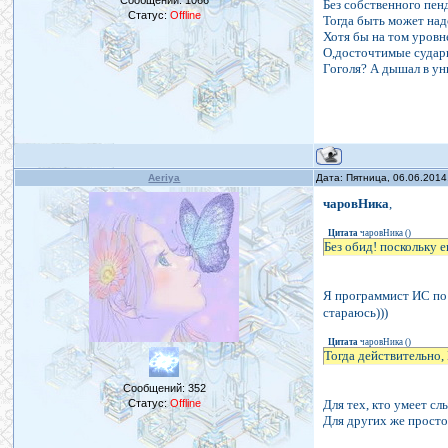
Сообщений:
1066
Без собственного пен
Статус:
Offline
Тогда быть может над
Хотя бы на том уровне
О,досточтимые судари
Гоголя? А дышал в уни
Aeriya
Дата: Пятница, 06.06.2014
чаровНика
,
Цитата
чаровНика
(
)
Без обид! поскольку 
Я программист ИС по 
стараюсь)))
Цитата
чаровНика
(
)
Тогда действительно, 
Сообщений:
352
Для тех, кто умеет сл
Статус:
Offline
Для других же просто 