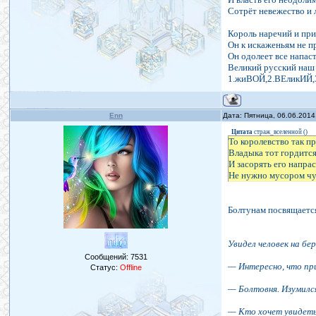
Сотрёт невежество и 
Король наречий и пр
Он к искаженьям не п
Он одолеет все напас
Великий русский наш 
1.жиВОЙ,2.ВЕликИЙ
Enn
Дата: Пятница, 06.06.2014
Цитата
страж_вселенной
(
)
То королевство так п
Владыка тот гордитс
И засорять его напра
Не нужно мусором ч
Болтунам посвящаетс
Увидел человек на бе
Сообщений:
7531
— Интересно, что пр
Статус:
Offline
— Болтовня. Изумился
— Кто хочет увидеть 