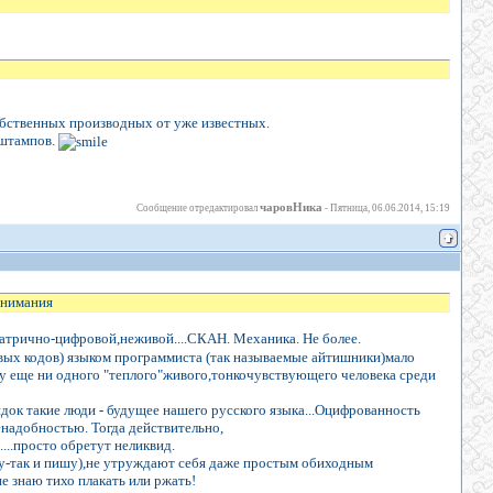
обственных производных от уже известных.
 штампов.
чаровНика
Сообщение отредактировал
-
Пятница, 06.06.2014, 15:19
онимания
трично-цифровой,неживой....СКАН. Механика. Не более.
вых кодов) языком программиста (так называемые айтишники)мало
ьку еще ни одного "теплого"живого,тонкочувствующего человека среди
док такие люди - будущее нашего русского языка...Оцифрованность
надобностью. Тогда действительно,
.....просто обретут неликвид.
у-так и пишу),не утруждают себя даже простым обиходным
е знаю тихо плакать или ржать!