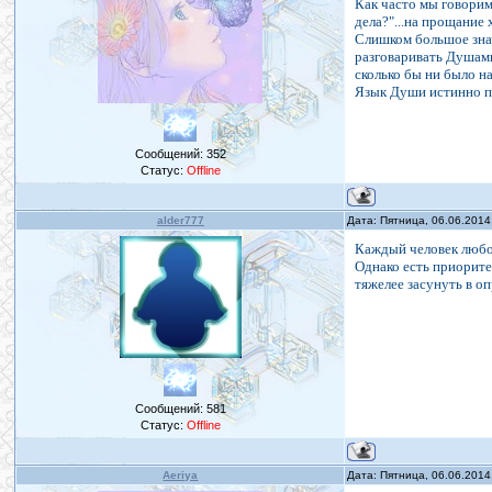
Как часто мы говорим о
дела?"...на прощание х
Слишком большое знач
разговаривать Душами.
сколько бы ни было на
Язык Души истинно п
Сообщений:
352
Статус:
Offline
alder777
Дата: Пятница, 06.06.2014
Каждый человек любо
Однако есть приорите
тяжелее засунуть в оп
Сообщений:
581
Статус:
Offline
Aeriya
Дата: Пятница, 06.06.2014