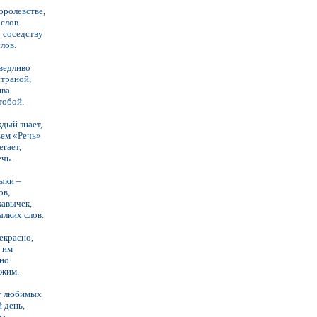
оролевстве,
ослов
о соседству
лов.
ведливо
страной,
ива
тобой.
ждый знает,
ьем «Речь»
гает,
чь.
дыки –
ов,
кавычек,
ылких слов.
екрасно,
 им
сно
ужим.
иг любимых
 день,
ма