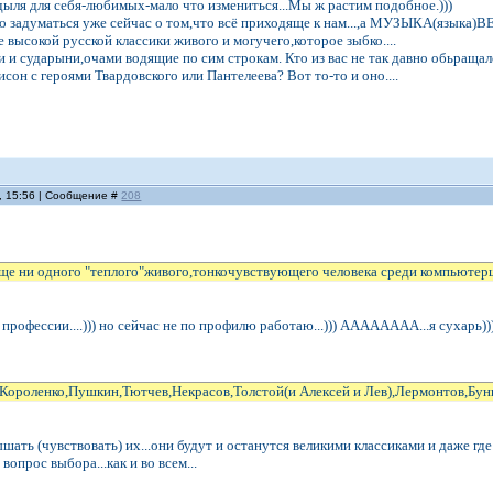
дыля для себя-любимых-мало что измениться...Мы ж растим подобное.)))
о задуматься уже сейчас о том,что всё приходяще к нам...,а МУЗЫКА(языка)ВЕ
 высокой русской классики живого и могучего,которое зыбко....
 и сударыни,очами водящие по сим строкам. Кто из вас не так давно обьращал
сон с героями Твардовского или Пантелеева? Вот то-то и оно....
, 15:56 | Сообщение #
208
еще ни одного "теплого"живого,тонкочувствующего человека среди компьютерщи
профессии....))) но сейчас не по профилю работаю...))) АААААААА...я сухарь)
Короленко,Пушкин,Тютчев,Некрасов,Толстой(и Алексей и Лев),Лермонтов,Бунин,Купри
ышать (чувствовать) их...они будут и останутся великими классиками и даже где
вопрос выбора...как и во всем...