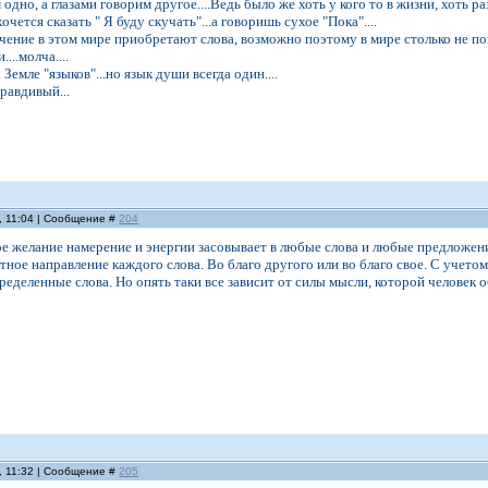
дно, а глазами говорим другое....Ведь было же хоть у кого то в жизни, хоть раз)
очется сказать " Я буду скучать"...а говоришь сухое "Пока"....
ение в этом мире приобретают слова, возможно поэтому в мире столько не по
...молча....
 Земле "языков"...но язык души всегда один....
равдивый...
, 11:04 | Сообщение #
204
е желание намерение и энергии засовывает в любые слова и любые предложен
тное направление каждого слова. Во благо другого или во благо свое. С учет
ределенные слова. Но опять таки все зависит от силы мысли, которой человек о
, 11:32 | Сообщение #
205