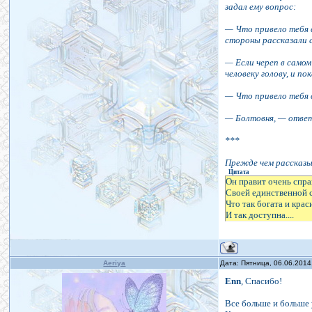
задал ему вопрос:
— Что привело тебя 
стороны рассказали с
— Если череп в самом
человеку голову, и п
— Что привело тебя
— Болтовня, — ответ
***
Прежде чем рассказы
Цитата
Он правит очень спр
Своей единственной 
Что так богата и крас
И так доступна....
Aeriya
Дата: Пятница, 06.06.2014
Enn
, Спасибо!
Все больше и больше у