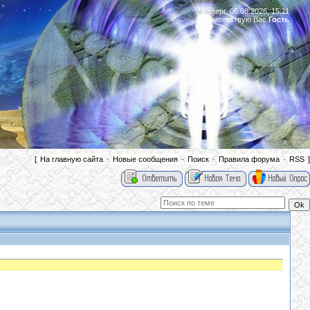
Четверг, 06.08.2026, 15:11
Приветствую Вас
Гость
|
[
На главную сайта
·
Новые сообщения
·
Поиск
·
Правила форума
·
RSS
]