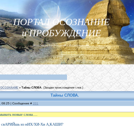
ПОРТАЛ ОСОЗНАНИЕ
и ПРОБУЖДЕНИЕ
Этот место для Искателей и Исследователей...
ОСОЗНАНИЕ
»
Тайны СЛОВА.
(Загадки происхождения слов.)
Тайны СЛОВА.
, 08:25 | Сообщение #
201
ывать новые слова.....
 свАРИЙшь из нИХ/ХИ-Хи А,КАШИ?