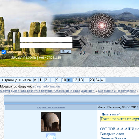
Логин:
Пароль:
запомнить
Забыл пароль
|
Регистрация
«
1
2
…
9
10
12
13
…
23
24
»
Страница
11
из
24
11
Модератор форума:
streaminformation
Форум духовного развития портала "Осознание и Пробуждение".
»
Осознание и Пробуждение
»
страж_вселенной
Дата: Пятница, 06.06.2014
Цитата
эмма
(
)
Тоже нравится придум
О!СЛОВ-А-А-АШИ,не
Владыка слов
Джулия Ворон