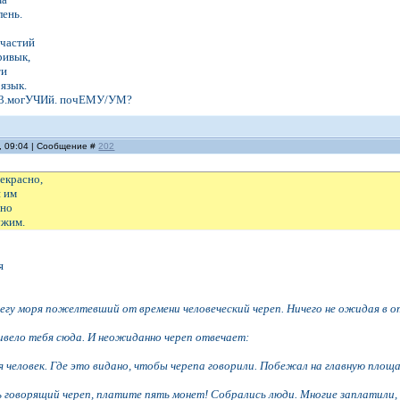
лень.
ичастий
ривык,
ти
язык.
,3.могУЧИй. почЕМУ/УМ?
, 09:04 | Сообщение #
202
рекрасно,
я им
сно
ужим.
я
регу моря пожелтевший от времени человеческий череп. Ничего не ожидая в от
ивело тебя сюда. И неожиданно череп отвечает:
 человек. Где это видано, чтобы черепа говорили. Побежал на главную площа
говорящий череп, платите пять монет! Собрались люди. Многие заплатили, ж