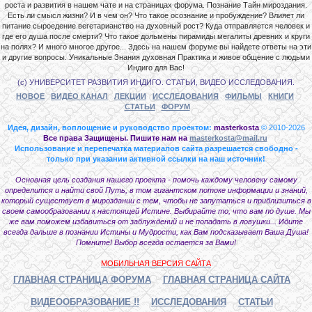
роста и развития в нашем чате и на страницах форума. Познание Тайн мироздания.
Есть ли смысл жизни? И в чем он? Что такое осознание и пробуждение? Влияет ли
питание сыроедение вегетарианство на духовный рост? Куда отправляется человек и
где его душа после смерти? Что такое дольмены пирамиды мегалиты древних и круги
на полях? И много многое другое... Здесь на нашем форуме вы найдете ответы на эти
и другие вопросы. Уникальные Знания духовная Практика и живое общение с людьми
Индиго для Вас!
(с) УНИВЕРСИТЕТ РАЗВИТИЯ ИНДИГО. СТАТЬИ, ВИДЕО ИССЛЕДОВАНИЯ.
НОВОЕ
ВИДЕО КАНАЛ
ЛЕКЦИИ
ИССЛЕДОВАНИЯ
ФИЛЬМЫ
КНИГИ
СТАТЬИ
ФОРУМ
Идея, дизайн, воплощение и руководство проектом:
masterkosta
© 2010-2026
Все права Защищены. Пишите нам на
masterkosta@mail.ru
Использование и перепечатка материалов сайта разрешается свободно -
только при указании активной ссылки на наш источник!
Основная цель создания нашего проекта - помочь каждому человеку самому
определится и найти свой Путь, в том гигантском потоке информации и знаний,
который существует в мироздании с тем, чтобы не запутаться и приблизиться в
своем самообразовании к настоящей Истине. Выбирайте то, что вам по душе. Мы
же вам поможем избавиться от заблуждений и не попадать в ловушки... Идите
всегда дальше в познании Истины и Мудрости, как Вам подсказывает Ваша Душа!
Помните! Выбор всегда остается за Вами!
МОБИЛЬНАЯ ВЕРСИЯ САЙТА
ГЛАВНАЯ СТРАНИЦА ФОРУМА
ГЛАВНАЯ СТРАНИЦА САЙТА
ВИДЕООБРАЗОВАНИЕ !!
ИССЛЕДОВАНИЯ
СТАТЬИ