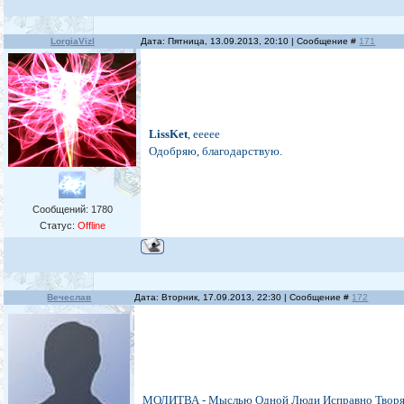
LorgiaVizl
Дата: Пятница, 13.09.2013, 20:10 | Сообщение #
171
LissKet
, еееее
Одобряю, благодарствую.
Сообщений:
1780
Статус:
Offline
Вечеслав
Дата: Вторник, 17.09.2013, 22:30 | Сообщение #
172
МОЛИТВА - Мыслью Одной Люди Исправно Твор