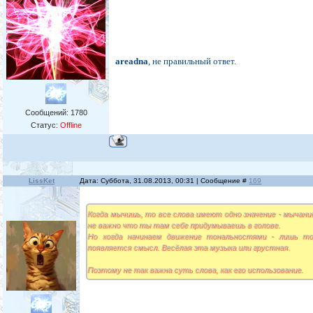
areadna
, не правильный ответ.
Сообщений:
1780
Статус:
Offline
LissKet
Дата: Суббота, 31.08.2013, 00:31 | Сообщение #
169
Когда мычишь, то все слова имеют одно значение - мычани
не важно что ты там себе придумываешь в голове.
Но когда начинаем движение тональностями - лишь то
появляется смысл. Весёлая эта музыка или грустная.
Поэтому не так важна суть слова, как его использование.