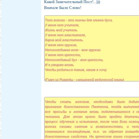
Какой Замечательный Пост!...)))
Вначале Было Слово!
Тело волхва - это ножны для клинка духа.
У меня нет учителя,
Жизнь мой учитель.
У меня нет властителя,
Карна мой властитель.
У меня нет оружия,
Непоколебимая воля - мое оружие.
У меня нет крепости,
Непоколебимый дух - моя крепость.
И я умираю вновь
Чтобы родиться таким, каким я хочу.
(Гимн из Ригведы - священной ведической книги)
Тема Волхвов является, пожалуй, самой недоступной 
исследования и изучения, поскольку на протяже
последней тысячи лет волхвы были наибо
Чтобы стать волхвом, необходимо было добит
уничтожаемой частью населения.
признания божественного Пантеона, тогда выполнял
все просьбы и желания вновь подключившегося к н
человека. Для этого нужно было пройти длитель
процесс обучения и испытания, после чего Боги освещ
волхва своими светом и возможностями, и чело
становился посвящённым, т.е. он обретал волшебн
божественные свойства. На греческом языке сохранил