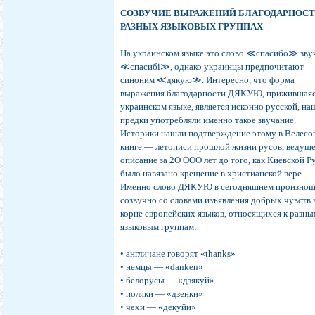
СОЗВУЧИЕ ВЫРАЖЕНИЙ БЛАГОДАРНОСТ
РАЗНЫХ ЯЗЫКОВЫХ ГРУППАХ
На украинском языке это слово ≪спасибо≫ зву
≪спасибi≫, однако украинцы предпочитают
синоним ≪дякую≫. Интересно, что форма
выражения благодарности ДЯКУЮ, прижившаяс
украинском языке, является исконно русской, на
предки употребляли именно такое звучание.
Историки нашли подтверждение этому в Велесо
книге — летописи прошлой жизни русов, ведущ
описание за 2О ООО лет до того, как Киевской Р
было навязано крещение в христианской вере.
Именно слово ДЯКУЮ в сегодняшнем произно
созвучно со словами изъявления добрых чувств 
корне европейских языков, относящихся к разн
языковым группам:
• англичане говорят «thanks»
• немцы — «danken»
• белорусы — «дзякуй»
• поляки — «дзенки»
• чехи — «декуйи»