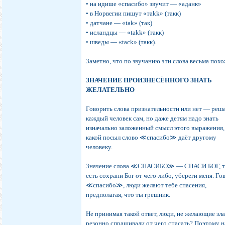
• на идише «спасибо» звучит — «аданк»
• в Норвегии пишут «тakk» (такк)
• датчане — «tak» (так)
• исландцы — «takk» (такк)
• шведы — «tack» (такк).
Заметно, что по звучанию эти слова весьма похо
ЗНАЧЕНИЕ ПРОИЗНЕСЁННОГО ЗНАТЬ
ЖЕЛАТЕЛЬНО
Говорить слова признательности или нет — реш
каждый человек сам, но даже детям надо знать
изначально заложенный смысл этого выражения,
какой посыл слово ≪спасибо≫ даёт другому
человеку.
Значение слова ≪СПАСИБО≫ — СПАСИ БОГ, 
есть сохрани Бог от чего-либо, убереги меня. Го
≪спасибо≫, люди желают тебе спасения,
предполагая, что ты грешник.
Не принимая такой ответ, люди, не желающие зла
резонно спрашивали от чего спасать? Поэтому н