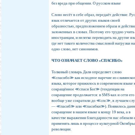
без вреда при общении. О русском языке
Слово несёт в себе образ, передаёт действие. Ру
язык отличается oт других языков своей
образностью, предположением образа и действи
заложенных в словах. Поэтому его трудно учить
иностранцам, и нелегко переводить на другие яз
где нет такого количества смысловой нагрузки н
одно слово, нет синонимов.
ЧТО ОЗНАЧАЕТ СЛОВО «СПАСИБО»
Толковый словарь Даля определяет слово
≪спасибо≫ как исходное наречие из славянско
языка, которое прижилось в современном языке 
сокращённое ≪спаси Бог≫ (тенденция на
сокращение продолжается: в SMS-ках и сети его
вообще уже сократили до ≪спс≫, в лучшем сл
— ≪пасиб≫ или ≪пасибки≫). Появилось данн
сокращение в нашем языке к концу 19 века, а в
качестве выражения благодарности нас обязали 
применять лишь в процессе культурной Октябрь
революции.