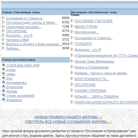
РЕПРЕВ/Христофор. Владеет большим мечом чёрн
некоторых — даже древнеСЛАВянскую АЗбуку.
рыцаря.
Катакомбы. Слева от последнего некроман
Самые отвечаемые темы
Последние обновлённые темы
Тема:
вооружен большой секирой чёрного рыцаря.
8909
Осознания от Сириуса .
Склеп Великанов. От первого костра нужно и
ПОСЛАНИЕ УЧИТЕЛЕЙ
8700
Что происходит сейчас в Мире...
мимо Лоскутика/Акустика, и рыцарь будет
7246
МЕНЕСТРЕЛЬ
Свободный разговор...
Скелетом-звеРЕМ. Вооружен алебардой чёрн
4776
ПРОЗРЕНИЕ
Моя Мелодия...
рыцаря. Охраняет Резной щит.
4380
Дуратино - это Я
Осознания от Сириуса .
3731
Человек и Мир
О зеро Темных Корней, внизу на проходе к кост
3418
ТРУБАДУР
Вопросы к Индиго и Кристальным...
вооружен алебардой чёрного рыцаря. Охран
3048
Любовь...
Дуратино - это Я
Травяной щит.
ГОРнило Первого Пламени. По одному рыцарю кажд
«Парамагинумерология № 7777» Символ
типа (огромный меч, секира, алебарда), а с боль
Самые разговорчивые
Личная Тема Фёдоровны.
мечом - 2 шт. Охраняют путь к Гвину/гоДИ
СНЕЖЭЛЬ-БИО-ДАР
Жизнь в 5 Измерении
ВозрАждаются после отдыха у к Остра или сме
спика
Каббала - Наука о смысле жизни.
эмма
игрока. Со всех рыцарей в этой лока
Enn
МОЯ РЕАЛЬНОСТЬ...
гарантированное выпадение Обломков титани
bognatalenka
титаника......
ПРОЗРЕНИЕ
Курортина
СКАЗКИ СКРИПАЧА
Rukola
страж_вселенной
МУзыКА ....ЗВУК и ТИШИНА
Кувшинка
ПРИРОДА ИЛЛЮЗОРНОГО ВОСПРИЯТИ
НОВЫЕ ПРАВИЛА НАШЕГО ФОРУМА...
СМОТРЕТЬ ВСЕ НОВЫЕ СООБЩЕНИЯ ФОРУМА...
Наш лучший форум духовного развития от проекта "Осознание и Пробуждение" уже
для многих стал, родным домом. Здесь круглосуточное общение на темы духовного