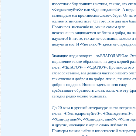
известная общепринятая истина, так же, как сказ
≪здравствуйте≫ или ≪до свидания≫. А ведь 
самом деле мы произносим слово-оберег. От ког
желаем этим спастись?! От того, кто дал нам бла
Произнеся ≪спасибо≫, мы на самом деле
неосознанно защищаемся от блага и добра, на на
идущего! В итоге, так же не осознавая, можно и 
получить его. И ≪не знаю≫ здесь не оправдани
Знающие люди говорят – ≪БЛАГОДАРЮ≫. Эт
выражение также образовано из двух корней ра
слов: ≪БЛАГО≫ + ≪ДАРЮ≫. Произнося это
словосочетание, мы делимся частью нашего благ
так отвечаем добром на добро лично, взаимно о
добро в подарок. Именно здесь во всю силу
срабатывает образность слова, жаль, что эту фр
сегодня редко можно услышать.
До 20 века в русской литературе часто встречал
слова: ≪благодарствуйте≫, ≪благодетель≫,
≪благодушие≫, ≪благоденствие≫, ≪благод
и другие, имеющие к корне слово ≪благо≫.
Примеры можно найти в классической литератур