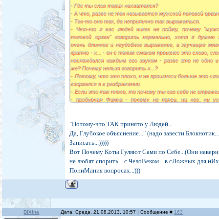
- Где ты слов таких нахватался?
- А что, разве не так называется мужской половой орган
- Так-то оно так, да неприлично так выражаться.
- Что-то я вас людей никак не пойму, почему "мужс
половой орган" говорить нормально, хотя я думаю 
очень длинное и неудобное выражение, а звучащее мягк
кратко - х... - он с таким смаком произнес это слово, сл
наслаждался каждым его звуком - разве это не одно и
же? Почему нельзя говорить х...?
- Потому, что это плохо, и не произноси больше это сло
взорвался я в раздражении.
- Если это так плохо, то почему ты его себе не отреж
- пробурчал Фимка - почему не палец, ни нос, ни ух
именно... - он так и не придумал чем заменить 
понравившееся ему слово.
- Потому, что так принято у людей.
"Потому-что ТАК принято у Людей...
- Да, глубокое объяснение - съязвил Фимка.
Да, Глубокое объяснение..." (надо завести Блокнотик...
Записать...)))))
Вот Почему Коты Гуляют Сами по Себе...(Они наверн
не любят спорить... с ЧелоВеком... в сЛожных для нИ
ПониМания вопросах...)))
BiXina
Дата: Среда, 21.08.2013, 10:57 | Сообщение #
163