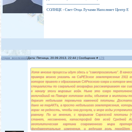
---------------------------------------------
СОЛНЦЕ - Свет Отца Лучами Наполняет Центр Е
страж_вселенной
Дата: Пятница, 20.09.2013, 22:44 | Сообщение #
179
Хотя многие процессы идут здесь и "самопроизвольно". В каче
примера можно указать на СаРЕЗское землетрясение 1911 го
которое привело к образованию САРезского озера и которое мн
специалисты по сакральной географии рассматривают как сиг
к началу эпохи мировых войн. Ныне это озеро переполнено
величайший на Памире котлован воды, объемом в миллионы то
держит небольшая перемычка каменной плотины. Достато
даже не терАКТа, а просто небольшого землетрясения, которы
горах не редкость, чтобы она рухнула, и море воды устремило
равнину. По их мнению, с прорывом Сарезской плотины (
станет, несомненно, катастрофой для всей Средней Аз
геополитическая картина современного мира претер
фундаментальные изменения, и ведущая роль перейдет