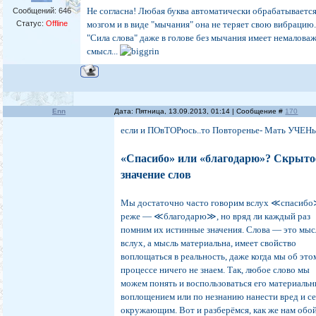
Не согласна! Любая буква автоматически обрабатываетс
Сообщений:
646
Статус:
Offline
мозгом и в виде "мычания" она не теряет свою вибрацию
"Сила слова" даже в голове без мычания имеет немалова
смысл...
Enn
Дата: Пятница, 13.09.2013, 01:14 | Сообщение #
170
если и ПОвТОРюсь..то Повторенье- Мать УЧЕНьЯ
«Спасибо» или «благодарю»? Cкрыто
значение слов
Мы достаточно часто говорим вслух ≪спасиб
реже — ≪благодарю≫, но вряд ли каждый раз
помним их истинные значения. Слова — это мыс
вслух, а мысль материальна, имеет свойство
воплощаться в реальность, даже когда мы об это
процессе ничего не знаем. Так, любое слово мы
можем понять и воспользоваться его материаль
воплощением или по незнанию нанести вред и се
окружающим. Вот и разберёмся, как же нам обо