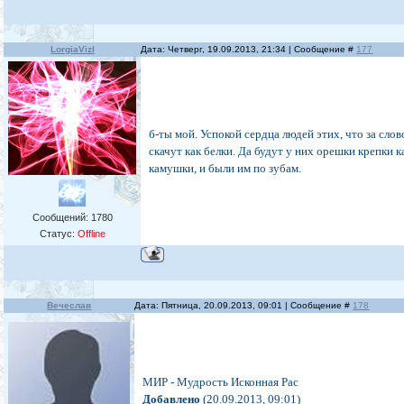
LorgiaVizl
Дата: Четверг, 19.09.2013, 21:34 | Сообщение #
177
б-ты мой. Успокой сердца людей этих, что за сло
скачут как белки. Да будут у них орешки крепки к
камушки, и были им по зубам.
Сообщений:
1780
Статус:
Offline
Вечеслав
Дата: Пятница, 20.09.2013, 09:01 | Сообщение #
178
МИР - Мудрость Исконная Рас
Добавлено
(20.09.2013, 09:01)