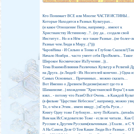
истоки,понимаю,что национализм - хорошее чувство,е
по Роду своему от предков досталось тебе пом
прославления своего народа,желания его процветани
деяний по его возрождению, - способность жить в мир
Кто Понимает ВСЕ или Многие ЧАСТИ ИСТИНЫ...
согласии со всеми? И при этом не забывая поговорку"К
Которые Находятся в Разных Культурах...
нам.....
(и какое Отношение Попы, например... имеют к
Христианству Истинному...?...(ну да... создали свой
Институт... Но и в Нём - все такие Разные...(не более-л
Разные чем Люди в Миру...(?)))
ЧаровНика - И Сильно и Тонко и Глубоко Сказала!(Та
Начало Ноября... часто умеет себя ПроЯвлять... Такое
Широкое Космическое ИзЛучение...))...
Тема ВзаимоВлияния Различных Культур и Религий Д
на Друга...(и Людей - Их Носителей конечно...) Одна и
Самых Основных... Причинных... можно сказать....
Вот Именно о Древнем Ведизме(может где-то и
Шаманизме...) вхождении "Христианской Веры"( в ка
взял... - потому что РазнО Всё Очень... в Каждой Культ
(в фильме "Царствие Небесное", например, можно ув
То, о чём я Этим... имею ввиду...) вГлубь Руси...-
Книгу Одну тоже Глубокую... хочу ПоКазать...(areadna
Вам как ИсСледователю Тоже - если не читали... Как 
Русские к Другим Русским(язычникам...) Ехали... и С Ч
А На Самом Деле О Том Какие Люди Все Разные... О 