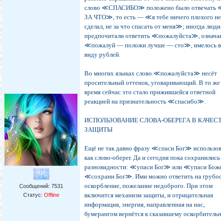
слово ≪СПАСИБО≫ положено было отвечать
ЗА ЧТО≫, то есть — ≪я тебе ничего плохого н
сделал, не за что спасать от меня≫; иногда люди
предпочитали ответить ≪пожалуйста≫, означ
≪пожалуй — положи лучше — сто≫, имелось 
виду рублей.
Во многих языках слово ≪пожалуйста≫ несёт
просительный оттенок, уговаривающий. В то же
время сейчас это стало прижившейся ответной
реакцией на признательность ≪спасибо≫.
ИСПОЛЬЗОВАНИЕ СЛОВА-ОБЕРЕГА В КАЧЕС
ЗАЩИТЫ
Ещё не так давно фразу ≪спаси Бог≫ использо
как слово-оберег. Да и сегодня пока сохранились
разновидности: ≪упаси Бог≫ или ≪упаси Бо
≪сохрани Бог≫. Ими можно ответить на грубос
оскорбление, пожелание недоброго. При этом
Сообщений:
7531
включится механизм защиты, и отрицательная
Статус:
Offline
информация, энергия, направленная на нас,
бумерангом вернётся к сказавшему оскорбитель