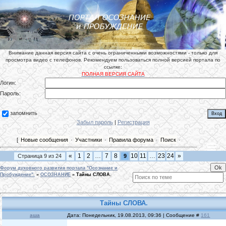
Внимание данная версия сайта с очень ограниченными возможностями - только для
просмотра видео с телефонов. Рекомендуем пользоваться полной версией портала по
ссылке:
ПОЛНАЯ ВЕРСИЯ САЙТА
Логин:
Пароль:
запомнить
Забыл пароль
|
Регистрация
[
Новые сообщения
·
Участники
·
Правила форума
·
Поиск
·
«
1
2
…
7
8
10
11
…
23
24
»
Страница
9
из
24
9
Форум духовного развития портала "Осознание и
Пробуждение".
»
ОСОЗНАНИЕ
»
Тайны СЛОВА.
Тайны СЛОВА.
аша
Дата: Понедельник, 19.08.2013, 09:36 | Сообщение #
161