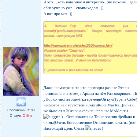
весь мир человеческого сознания и, вследствие этого.
И это..., хоть наверное и интересно...(но похоже... дав
человеческая культура.
обнаружено уже... своим ходом...))
А вот про мат...))
А дальше...Еще одна попытка (на м
взгляд)"реабилитировать" ёмкую народную словес
мысль, именуемую МАТ.
http://www.psitren.ru/articles1/100-pmrus.html
Ищете раздел "Статьи".
Кому интересно дальше - тогда приготовьтесь прочит
без красных ушей...У меня не получилось!
С уважением и пониманием ко всем!
Даже несмотря на то что проходил разные Этапы
понимания и в этом( в Армии на нём Разговаривал... П
уПорно чистил ошмётки временнОй кульТуры в Себе
несмотря на отсутствие в лексиКоне МатКа...(почти....
Сообщений:
2199
же бывают в Жизни и крайне нервные МоМенты...
Статус:
Offline
)... Остановился на Точке зрения djedkara и
Фимы(Очень Естесственное Отношение, кстати...(вот О
Настоящий Дзен, Слава
)