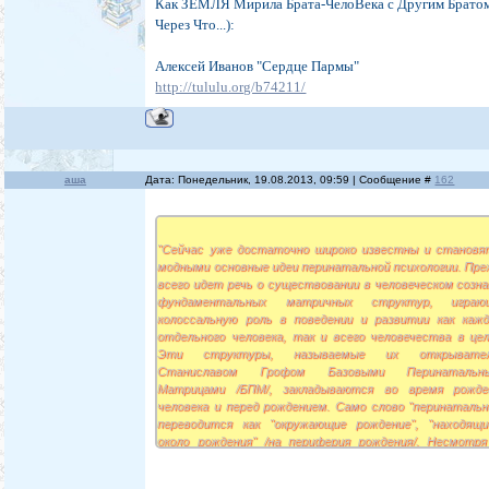
Как ЗЕМЛЯ Мирила Брата-ЧелоВека с Другим Братом.
Через Что...):
Алексей Иванов "Сердце Пармы"
http://tululu.org/b74211/
аша
Дата: Понедельник, 19.08.2013, 09:59 | Сообщение #
162
"Сейчас уже достаточно широко известны и становя
модными основные идеи перинатальной психологии. Пре
всего идет речь о существовании в человеческом созна
фундаментальных матричных структур, играю
колоссальную роль в поведении и развитии как кажд
отдельного человека, так и всего человечества в цел
Эти структуры, называемые их открывате
Станиславом Грофом Базовыми Перинатальн
Матрицами /БПМ/, закладываются во время рожде
человека и перед рождением. Само слово "перинатальн
переводится как "окружающие рождение", "находящи
около рождения" /на периферия рождения/. Несмотря
столь отдаленное и периферийное местоположение 
играют роль тех четырех слонов, на которых держи