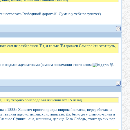
утешествовать "лебединой дорогой". Думаю у тебя получится)
пока сам не разберёшся. Ты, и только Ты должен Сам пройти этот путь,
ело с людьми адекватными (в моем понимании этого слова
!)!.
ет). Эту теорию обнародовал Хиневич лет 15 назад.
на в 1888г. Хиневич просто придал широкой огласке, переработав на
е тварная идеология, как христианство. Да, было де у славяно-ариев и
Главное Сфинкс - она, женщина, царица-Бела-Лебедь, стоит до сих пор