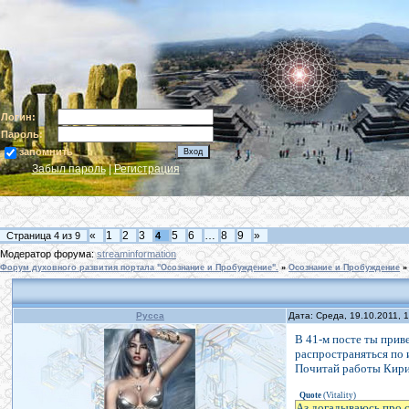
Логин:
Пароль:
запомнить
Забыл пароль
|
Регистрация
«
1
2
3
5
6
…
8
9
»
Страница
4
из
9
4
Модератор форума:
streaminformation
Форум духовного развития портала "Осознание и Пробуждение".
»
Осознание и Пробуждение
»
Русса
Дата: Среда, 19.10.2011, 
В 41-м посте ты приве
распространяться по 
Почитай работы Кири
Quote
(
Vitality
)
Аз догадываюсь про с