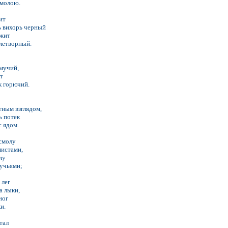
смолою.
ит
ь вихорь черный
ежит
тлетворный.
емучий,
ит
к горючий.
тным взглядом,
ь потек
с ядом.
смолу
листами,
лу
учьями;
 лег
а лыки,
ног
и.
тал