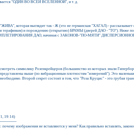
ывается "ОДИН ВО ВСЕЙ ВСЕЛЕННОЙ", и т. д.
"ЖИВА", которая выглядит так - Ж (это не германская "ХАГАЛ) - рассказывает 
 и терафимам) и порождению (открытию) БРАМЫ (дверей ДАО - "ТО"). Ниже 
 ТЕМПЛЕТИРОВАНИЯ ДАО, начиная с ЗАКОНОВ-"ПО-МЯТИ" ДИСПЕРСИОННО
смотреть символику Розенкрейцеров (большинство из которых знали Гипербор
представлены выше (по вибрационныи плотностям "измерений"). Это маленьки
необходимо. Второй секрет состоит в том, что "Роза Круцис" - это грубая тра
1, 19:14)
--------------
 почему изображения не вставляются у меня? Как правильно вставлять, законо