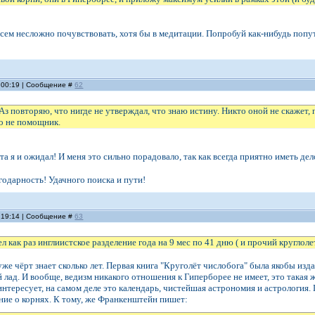
всем несложно почувствовать, хотя бы в медитации. Попробуй как-нибудь поп
, 00:19 | Сообщение #
62
Аз повторяю, что нигде не утверждал, что знаю истину. Никто оной не скажет, 
о не помощник.
та я и ожидал! И меня это сильно порадовало, так как всегда приятно иметь д
годарность! Удачного поиска и пути!
, 19:14 | Сообщение #
63
л как раз инглиистское разделение года на 9 мес по 41 дню ( и прочий круглол
же чёрт знает сколько лет. Первая книга "Круголёт числобога" была якобы изда
лад. И вообще, ведизм никакого отношения к Гиперборее не имеет, это такая ж
интересует, на самом деле это календарь, чистейшая астрономия и астрология. 
ание о корнях. К тому, же Франкенштейн пишет: