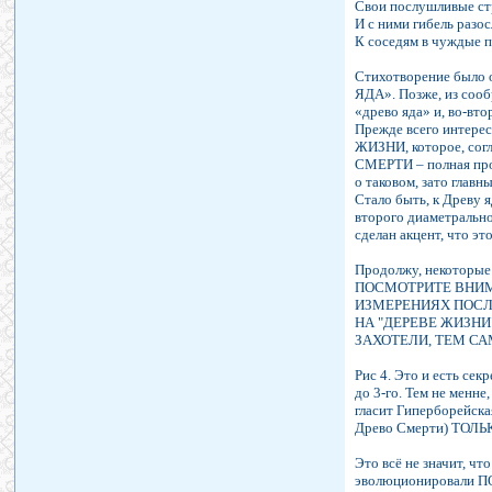
Свои послушливые ст
И с ними гибель разос
К соседям в чуждые 
Стихотворение было о
ЯДА». Позже, из сооб
«древо яда» и, во-вт
Прежде всего интерес
ЖИЗНИ, которое, сог
СМЕРТИ – полная про
о таковом, зато глав
Стало быть, к Древу 
второго диаметральн
сделан акцент, что эт
Продолжу, некото
ПОСМОТРИТЕ ВНИМА
ИЗМЕРЕНИЯХ ПОСЛЕ
НА "ДЕРЕВЕ ЖИЗНИ
ЗАХОТЕЛИ, ТЕМ СА
Рис 4. Это и есть сек
до 3-го. Тем не менн
гласит Гиперборей
Древо Смерти) ТОЛЬ
Это всё не значит, чт
эволюционировали ПО