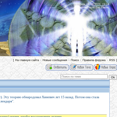
Четверг, 06.08.2026, 19:14
Приветствую Вас
Гость
|
[
На главную сайта
·
Новые сообщения
·
Поиск
·
Правила форума
·
RSS
]
ет). Эту теорию обнародовал Хиневич лет 15 назад. Потом она стала
алендаря".
дущих) жизни, чтобы восстановить истину.