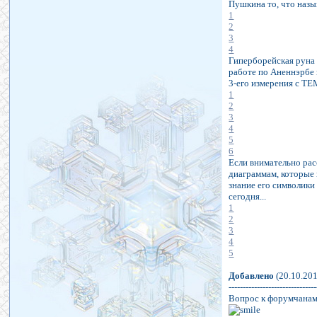
Пушкина то, что наз
1
2
3
4
Гиперборейская руна 
работе по Аненнэрбе
3-его измерения с
1
2
3
4
5
6
Если внимательно рас
диаграммам, которые 
знание его символики 
сегодня...
1
2
3
4
5
Добавлено
(20.10.201
-------------------------------
Вопрос к форумчанам: