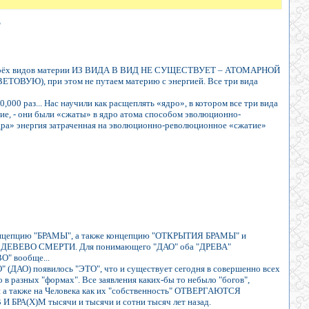
"
ии трёх видов материи ИЗ ВИДА В ВИД НЕ СУЩЕСТВУЕТ – АТОМАРНОЙ
), при этом не путаем материю с энергией. Все три вида
000 раз... Нас научили как расщеплять «ядро», в котором все три вида
гие, - они были «сжаты» в ядро атома способом эволюционно-
ядра» энергия затраченная на эволюционно-революционное «сжатие»
концепцию "БРАМЫ", а также концепцию "ОТКРЫТИЯ БРАМЫ" и
 и ДЕВЕВО СМЕРТИ. Для понимающего "ДАО" оба "ДРЕВА"
О" вообще...
" (ДАО) появилось "ЭТО", что и существует сегодня в совершенно всех
в разных "формах". Все заявления каких-бы то небыло "богов",
 а также на Человека как их "собственность" ОТВЕРГАЮТСЯ
 БРА(Х)М тысячи и тысячи и сотни тысяч лет назад.