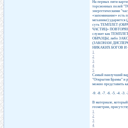
На первых пяти карти
торсионных полей "Т
энергетическими "ч
«запоминание» есть 
механике) ударяется 
суть ТЕМПЛЕТ (ОБРАЗ
ЧАСТИЦ» ПОВТОРЯЮ
служит как ТЕМПЛЕТ
ОБРАЗЦЫ, либо ЗАКО
(ЗАКОНАМ ДИСПЕРСИО
НИКАКИХ БОГОВ И «Д
1
2
3
4
5
Самый наилучший вари
"Открытия Брамы" и р
можно представить ка
-9. -8. -7. -6. -5. -4. -3. 
В материале, который 
геометрии, присутс
1
2
3
4