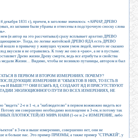
 декабря 1831 г.), причем, в заголовке значилось: «АНЧАР, ДРЕВО
вых, из заглавия были убраны и отнесены в подстрочную сноску слова
зь».
 нем (и автор на это рассчитывал) сразу всплывает архетип ДРЕВО
бращающимся». Тогда, по логике житейской ДРЕВО ЯДА есть ДРЕВО
й вошло в привычку у живущих чужим умом людей, ничего не сказано
од вкусили и не отравились. К тому же оно в «раю», а не в пустыне.
оставляет Древо жизни Древу смерти, ведь все атрибуты и свойства
а медали Жизни… Видимо, чтобы не возникло путаницы, автором и был
ОСТАТЬСЯ В ПЕРВОМ И ВТОРОМ ИЗМЕРЕНИЯХ. ПОЧЕМУ?
ПОСЛЕДУЮЩИЕ ИЗМЕРЕНИЯ И "ОБЪЕКТОВ В НИХ, ТО ЕСТЬ В
 3-ем И ВЫШЕ??? ОНИ ЕСЬМЪ ЯД, СОЗДАЮТ ЯД И ПРИСУТСТВУЮТ
Е СТАДИИ ЭВОЛЮЦИОННОГО ПУТИ ВО ВСЕХ ИЗМЕРЕНИЯХ, НЕ
о "видеть" 2-е и 1 -е, а "наблюдателю" в первом вожможно видеть все
о. Потому им совершенно необходимо воплощение в 3-ем, и потому так
ОННЫХ ПЛОТНОСТЕЙ) ИЗ МИРА НАВИ (1-ое и 2-е ИЗМЕРЕНИЕ, либо
бъектов" в 3-ем и выше измерениях, совершенно нет, они не
е и больше нас. Это пример ПРИЗМЫ, а также пример "СТРАЖЕЙ", у