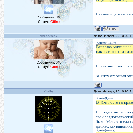
На самом деле это со
Сообщений:
340
Статус:
Offline
Vyacheslav
Дата: Четверг, 20.10.2011
Quote
(
Vitality
)
Вячеслав, милейший, 
накопить опыт и никт
Сообщений:
648
Примерно такого отве
Статус:
Offline
За инфу огромная бла
Vitality
Дата: Четверг, 20.10.2011
Quote
(
Русса
)
В 41-м посте ты приве
Вообще этой теории у
свой роднотварческий 
было. Меня это мало 
для нас, как напомин
Quote
(
azerang
)