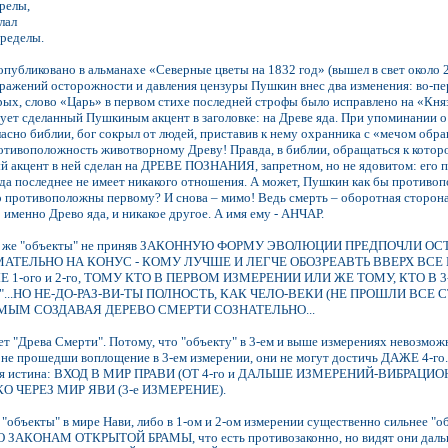
релы,
лал
пределы.
публиковано в альманахе «Северные цветы на 1832 год» (вышел в свет около 24
ражений осторожности и давления цензуры Пушкин внес два изменения: во-пер
орых, слово «Царь» в первом стихе последней строфы было исправлено на «Кня
ует сделанный Пушкиным акцент в заголовке: на Древе яда. При упоминании о
ласно библии, бог сокрыл от людей, приставив к нему охранника с «мечом о
тивоположность животворному Древу! Правда, в библии, обращаться к которо
ный акцент в ней сделан на ДРЕВЕ ПОЗНАНИЯ, запретном, но не ядовитом: его пл
яда последнее не имеет никакого отношения. А может, Пушкин как бы противоп
о противоположны первому? И снова – мимо! Ведь смерть – оборотная сторон
о именно Древо яда, и никакое другое. А имя ему - АНЧАР.
рые же "объекты" не приняв ЗАКОННУЮ ФОРМУ ЭВОЛЮЦИИ ПРЕДПОЧЛИ 
ТЕЛЬНО НА КОНУС - КОМУ ЛУЧШЕ И ЛЕГЧЕ ОБОЗРЕАВТЬ ВВЕРХ ВСЕ 
 1-ого и 2-го, ТОМУ КТО В ПЕРВОМ ИЗМЕРЕНИИ ИЛИ ЖЕ ТОМУ, КТО В
"...НО НЕ-ДО-РАЗ-ВИ-ТЫ ПОЛНОСТЬ, КАК ЧЕЛО-ВЕКИ (НЕ ПРОШЛИ ВС
МЫМ СОЗДАВАЯ ДЕРЕВО СМЕРТИ СОЗНАТЕЛЬНО...
рет "Древа Смерти". Потому, что "объекту" в 3-ем и выше измерениях невозможн
е, не прошедши воплощение в 3-ем измерении, они не могут достичь ДАЖЕ 4-г
ская истина: ВХОД В МИР ПРАВИ (ОТ 4-го и ДАЛЬШЕ ИЗМЕРЕНИЙ-ВИБРАЦИ
КО ЧЕРЕЗ МИР ЯВИ (3-е ИЗМЕРЕНИЕ).
о "объекты" в мире Нави, либо в 1-ом и 2-ом измерении существенно сильнее "о
 ЗАКОНAМ ОТКРЫТОЙ БРАМЫ, что есть противозаконно, но видят они дальш