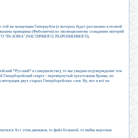
о той же концепции Гиперкубов (о которых будет рассказано в полной
показаны принципы (Фибоначчи) по эволюционному созиданию материй
ГО "РА-ЗОМА" (ЧАСТИЧНОГО, РАЗРОЗНЕННОГО).
ейский *Русский* в совершенстве), то мы увидим подтверждение тем
й Гиперборейский секрет - перевёрнутый треугольник Брамы, но
нслитерация двух старых Гиперборейских слов. Ну, вот и всё на
патился Аз с этим движком, то файл большой, то майка короткая