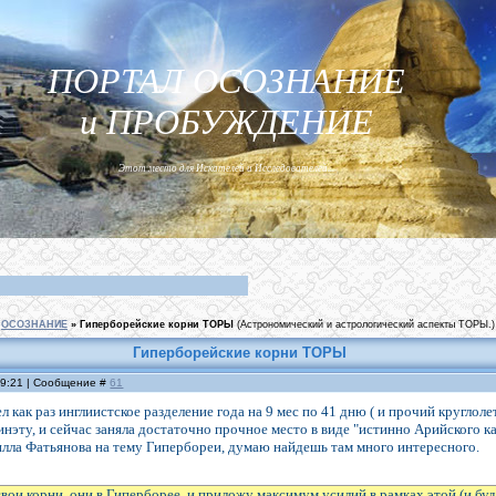
ПОРТАЛ ОСОЗНАНИЕ
и ПРОБУЖДЕНИЕ
Этот место для Искателей и Исследователей...
ОСОЗНАНИЕ
»
Гиперборейские корни ТОРЫ
(Астрономический и астрологический аспекты ТОРЫ.)
Гиперборейские корни ТОРЫ
19:21 | Сообщение #
61
л как раз инглиистское разделение года на 9 мес по 41 дню ( и прочий круглол
инэту, и сейчас заняла достаточно прочное место в виде "истинно Арийского к
лла Фатьянова на тему Гипербореи, думаю найдешь там много интересного.
вои корни, они в Гиперборее, и приложу максимум усилий в рамках этой (и бу