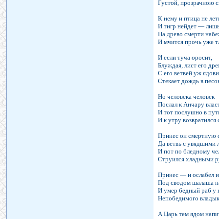
Густой, прозрачною 
К нему и птица не лет
И тигр нейдет — лиш
На древо смерти наб
И мчится прочь уже 
И если туча оросит,
Блуждая, лист его др
С его ветвей уж ядов
Стекает дождь в песо
Но человека человек
Послал к Анчару влас
И тот послушно в пут
И к утру возвратился 
Принес он смертную 
Да ветвь с увядшими 
И пот по бледному че
Струился хладными р
Принес — и ослабел и
Под сводом шалаша н
И умер бедный раб у 
Непобедимого владык
А Царь тем ядом напи