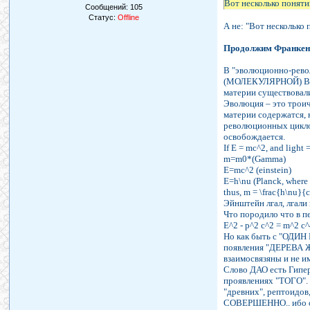
Вот несколько понят
Сообщений:
105
Статус:
Offline
А не: "Вот несколько
Продолжим Франкен
В "эволюционно-рев
(МОЛЕКУЛЯРНОЙ) В 
материи существовал
Эволюция – это троич
материи содержатся, 
революционных циклов
освобождается.
If E = mc^2, and light =
m=m0*(Gamma)
E=mc^2 (einstein)
E=h\nu (Planck, where 
thus, m = \frac{h\nu}{c
Эйнштейн лгал, лгали 
Что породило что в п
E^2 - p^2 c^2 = m^2 c^
Но как быть с "ОДИН
появления "ДЕРЕВА 
взаимосвязяны и не и
Слово ДАО есть Гипер
проявлениях "ТОГО". 
"древних", рептоидо
СОВЕРШЕННО.. ибо об