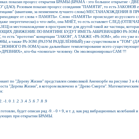
нках показан процесс открытия БРАМЫ (БРАМА - это большое открытие - ДВЕР
О" (ДАО). Розовым показан процесс созидания "ПАМЯТИ", то есть ЗАКОНОВ
астицами" (квантами, за неимением лучшего слова) МЕСТАНАХОЖДЕНИЯ В ПР
приходящее от слова « ПАМЯТЬ». Слово «ПАМЯТЬ» происходит из русского сло
(даже энергетически) о что-либо, она МНЁТ, то есть оставляет СЛЕД (ОТПЕЧ
ЕЦ) и местонахождение в пространстве для другой такой же частицы, котор
ЩИХ ДВИЖЕНИЕ ПО ВМЯТИНЕ БУДУТ ИМЕТЬ АББРЕВИАЦИЮ РА-ЗОМ (ВМЕСТ
, то есть "прототип" концепции "ЗАКОН", А ТАКЖЕ «РА-ЗОМ», ибо это у
НЫ, а также РА-ЗОМ (РАЗУМ РАЗДЕЛЁННЫЙ) уже существовали в "ТОМ" (ДАО
ННОГО РА-ЗОМА) шло дальнейшее темплетирование всего существующего и
РЕВНИХ», кто-бы «помогал» человеку. Он эволюционировал САМ !!!
ант по "Дереву Жизни" представлен символикой Аненнэрбе на рисунке 3 и 4 
оста "Дерева Жизни", в котором включено и "Древо Смерти". Математическим
к:
-2. -1. 0 .1 .2 .3 .4 .5 .6 .7 .8 .9
готовлю, будет описан ряд -9. - 0 + 9, и т. д. как ряд вибрационных колебаний
твующих при открытии БРАМЫ.