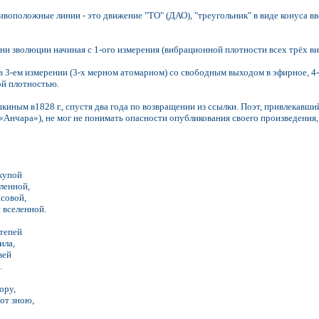
тивоположные линии - это движение "ТО" (ДАО), "треугольник" в виде конуса в
ени зволюции начиная с 1-ого измерения (вибрационной плотности всех трёх в
в 3-ем измерении (3-х мерном атомарном) со свободным выходом в эфирное, 4-
ой плотностью.
иным в1828 г., спустя два года по возвращении из ссылки. Поэт, привлекавший
«Анчара»), не мог не понимать опасности опубликования своего произведения
скупой
аленной,
асовой,
 вселенной.
тепей
ила,
вей
.
ору,
от зною,