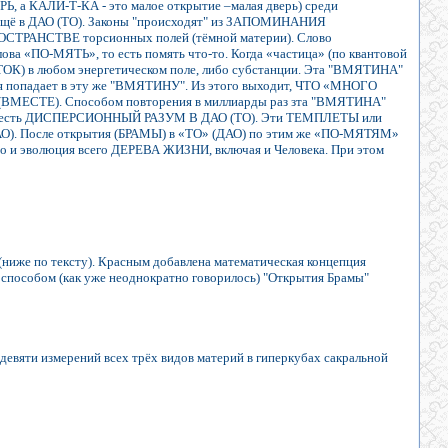
Ь, а КАЛИ-Т-КА - это малое открытие –малая дверь) среди
 ещё в ДАО (ТО). Законы "происходят" из ЗАПОМИНАНИЯ
ОСТРАНСТВЕ торсионных полей (тёмной материи). Слово
ва «ПО-МЯТЬ», то есть помять что-то. Когда «частица» (по квантовой
АТОК) в любом энергетическом поле, либо субстанции. Эта "ВМЯТИНА"
ая попадает в эту же "ВМЯТИНУ". Из этого выходит, ЧТО «МНОГО
Е). Способом повторения в миллиарды раз зта "ВМЯТИНА"
же и есть ДИСПЕРСИОННЫЙ РАЗУМ В ДАО (ТО). Эти ТЕМПЛЕТЫ или
). После открытия (БРАМЫ) в «ТО» (ДАО) по этим же «ПО-МЯТЯМ»
 эволюция всего ДЕРЕВА ЖИЗНИ, включая и Человека. При этом
(ниже по тексту). Красным добавлена математическая концепция
 способом (как уже неоднократно говорилось) "Открытия Брамы"
 и девяти измерений всех трёх видов материй в гиперкубах сакральной