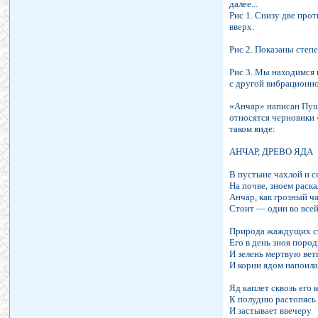
далее...
Рис 1. Снизу две про
вверх.
Рис 2. Показаны степ
Рис 3. Мы находимся 
с другой вибрационн
«Анчар» написан Пушк
относятся черновики 
таком виде:
АНЧАР, ДРЕВО ЯДА
В пустыне чахлой и 
На почве, зноем раск
Анчар, как грозный ч
Стоит — один во всей
Природа жаждущих с
Его в день зноя пород
И зелень мертвую вет
И корни ядом напоила
Яд каплет сквозь его к
К полудню растопясь 
И застывает ввечеру