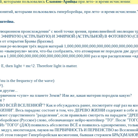
ий, которыми пользовались
Славяно-Арийцы
при лето- и время исчислении:
 понятий, которыми пользовались гиперборейцы, при лето- и время исчислении.
штейна.
олюционном происхождении" с моей точки зрения, прямолинейной эволюц
ЭФИРНУЮ (АСТРАЛЬНУЮ) И ЭФИРНОЙ (АСТРАЛЬНОЙ) В ФОТОННУЮ (СВЕТОВУЮ
и от открытия Брамы (Брахмы).
ная ре-волюция трёх видов материй 1,000,000,000,000,000,000,000,000,000,000,
но «вывернули» мозги, что-бы сообразить, что атомарная не породила две дру
 в 1,000,000,000,000,000,000,000,000,000,000,000 раз и при расщеплении «
 E, then light = mc^2. Therefore light is matter.
\nu is the frequency of the wave)
²}.
и другие...
ервичном «супе» на планете Земля? Или же, какая материя породила какую?
4 ?
 ВО ВСЕЙ ВСЕЛЕННОЙ"? Как и обсуждалось ранее, посмотрите ещё раз на 
ЖИЗНИ". Весь парадокс состоит в том, что ДЕРЕВО ЖИЗНИ содержит в себе
меют существенного "разделения", если правильно смотреть на парадигм "ДРЕВ
борейское (Русское) слово, обозначающее нейро-контейнер "ТО". После "ТОГО
Из "ТОГО" (ДАО) появилось абсолютно ВСЁ и появилось одновременно, только 
в, медуз, инсектоидов, пауков на ПЕРВИЧНОСТЬ И ПЕРВЕНСТВО во Вселенной
 этом говорит Гиперборейская космогония, бывшая стержнем БРА(Х)МАНОВ И