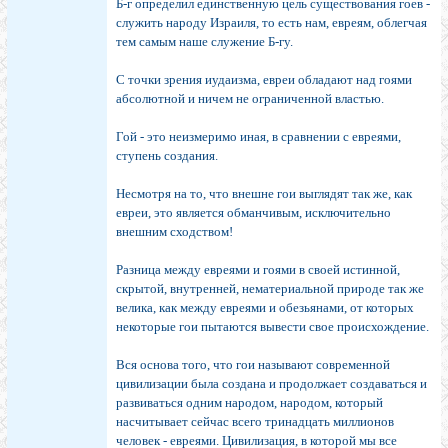
Б-г определил единственную цель существования гоев -
служить народу Израиля, то есть нам, евреям, облегчая
тем самым наше служение Б-гу.
С точки зрения иудаизма, евреи обладают над гоями
абсолютной и ничем не ограниченной властью.
Гой - это неизмеримо иная, в сравнении с евреями,
ступень создания.
Несмотря на то, что внешне гои выглядят так же, как
евреи, это является обманчивым, исключительно
внешним сходством!
Разница между евреями и гоями в своей истинной,
скрытой, внутренней, нематериальной природе так же
велика, как между евреями и обезьянами, от которых
некоторые гои пытаются вывести свое происхождение.
Вся основа того, что гои называют современной
цивилизации была создана и продолжает создаваться и
развиваться одним народом, народом, который
насчитывает сейчас всего тринадцать миллионов
человек - евреями. Цивилизация, в которой мы все