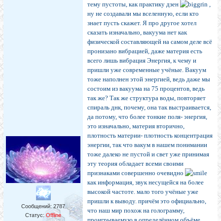
тему пустоты, как практику дзен
,
ну не создавали мы вселенную, если кто
знает пусть скажет. Я про другое хотел
сказать изначально, вакуума нет как
физической составляющей на самом деле всё
пронизано вибрацией, даже материя есть
всего лишь вибрация Энергия, к чему и
пришли уже современные учёные. Вакуум
тоже наполнен этой энергией, ведь даже мы
состоим из вакуума на 75 процентов, ведь
так же? Так же структура воды, повторяет
спираль днк, почему, она так выстраивается,
да потому, что более тонкие поля- энергия,
это изначально, материя вторично,
плотность материи- плотность концентрация
энергии, так что вакум в нашем понимании
тоже далеко не пустой и свет уже принимая
эту теория обладает всеми своими
признаками совершенно очевидно
как информация, звук несущейся на более
высокой частоте. мало того учёные уже
пришли к выводу. причём это официально,
Сообщений:
2787
что наш мир похож на голограмму,
Статус:
Offline
проигрываемую в определённом объёме,