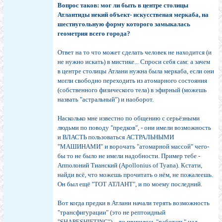
Вопрос таков: мог ли быть в центре столицы
Атлантиды некий объект- искусственая меркаба, на
шестиугольную форму которого замыкалась
геометрия всего города?
Ответ на то что может сделать человек не находится (и
не нужно искать) в мистике... Спроси себя сам: а зачем
в центре столицы Атлани нужна была меркаба, если они
могли свободно переходить из атомарного состояния
(собственного физического тела) в эфирный (можешь
назвать "астральный") и наоборот.
Насколько мне известно по общению с серьёзными
людьми по поводу "предков", - они имели возможность
и ВЛАСТЬ пользоваться АСТРАЛЬНЫМИ
"МАШИНАМИ" и ворочать "атомарной массой" чего-
бы то не было не имели надобности. Пример тебе -
Апполоний Тианский (Apollonius of Tyana). Кстати,
найди всё, что можешь прочитать о нём, не пожалеешь.
Он был ещё "ТОТ АТЛАНТ", и по моему последний.
Вот когда предки в Атлани начали терять возможность
"трансфигурации" (это не рептоидный
"SHAPESHIFTING"), - то пришлось "работать" над