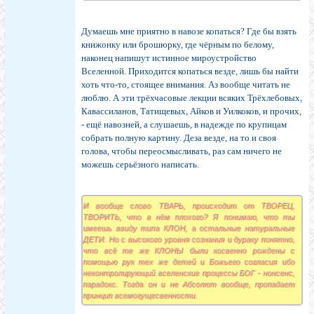
Думаешь мне приятно в навозе копаться? Где бы взять
книжонку или брошюрку, где чёрным по белому,
наконец напишут истинное мироустройство
Вселенной. Приходится копаться везде, лишь бы найти
хоть что-то, стоящее внимания. Аз вообще читать не
люблю. А эти трёхчасовые лекции всяких Трёхлебовых,
Кавассиланов, Татищевых, Айков и Уилкоков, и прочих,
- ещё навозней, а слушаешь, в надежде по крупицам
собрать полную картину. Деза везде, на то и своя
голова, чтобы переосмысливать, раз сам ничего не
можешь серьёзного написать.
И вообще слово ТВАРЬ, происходит от ТВОРЕЦ,
ТВОРИТЬ, что в нём плохого? Я понимаю, что ты
имеешь ввиду типа КЛОН, а остальные натуральные
ДЕТИ. Но с высокого уровня сознания и дураку понятно,
что всё те же КЛОНЫ были косвенно рождены с
помощью рук тех же детей и Божьего согласия ибо
неконтролирующий вселенские процессы БОГ - нонсенс,
парадокс. Тогда он и не Абсолют вообще, пропадает
принцип всемогущесвенности.