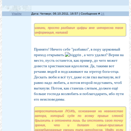
Vitality
Дата: Четверг, 06.10.2011, 16:57 | Сообщение #
24
извини, просто разбавил цифры мне интересна твоя
информация, наливай
Принято! Ничего себе "разбавил", в пору церковный
приход открывать
, а чего удалил? Верни на
место, пусть останется, как пример, до чего может
довести христианская идеология. Да, такими вот
речами людей и подсаживают на эгрегор бога-отца.
Дескать люби и всё тут, даже если глаз выткнули, всё
равно надо любить, а потом второй подставить, чтоб
выткнули. Потом, как станешь слепым, должен ещё
больше господа возлюбить и поблагодарить, ибо пути
его неисповедимы.
непростительная ЛОЖЬ, основанная на невежестве
автора, который судя по всему привык слюной
брызжить в оппонента лишь бы отстоять свою точку
зрения, что и делают самые-присамые
зазомбированные умники типа ортодоксов. Vitality, если