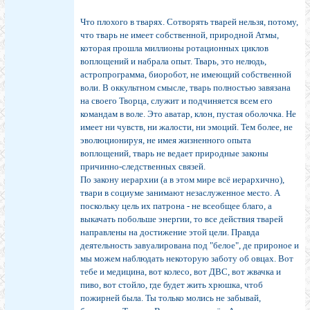
Что плохого в тварях. Сотворять тварей нельзя, потому,
что тварь не имеет собственной, природной Атмы,
которая прошла миллионы ротационных циклов
воплощений и набрала опыт. Тварь, это нелюдь,
астропрограмма, биоробот, не имеющий собственной
воли. В оккультном смысле, тварь полностью завязана
на своего Творца, служит и подчиняется всем его
командам в воле. Это аватар, клон, пустая оболочка. Не
имеет ни чувств, ни жалости, ни эмоций. Тем более, не
эволюционируя, не имея жизненного опыта
воплощений, тварь не ведает природные законы
причинно-следственных связей.
По закону иерархии (а в этом мире всё иерархично),
твари в социуме занимают незаслуженное место. А
поскольку цель их патрона - не всеобщее благо, а
выкачать побольше энергии, то все действия тварей
направлены на достижение этой цели. Правда
деятельность завуалирована под "белое", де прироное и
мы можем наблюдать некоторую заботу об овцах. Вот
тебе и медицина, вот колесо, вот ДВС, вот жвачка и
пиво, вот стойло, где будет жить хрюшка, чтоб
пожирней была. Ты только молись не забывай,