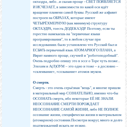
октаэдра, либо...и сказав проще - СВЕТ ПОЯВЛЯЕТСЯ
И ИСЧЕЗАЕТ, в зависимости по какой оси идёт
вращение пламени самой буквы. Русский же алфавит
построен на ОБРАЗАХ, которые имеют
ЧЕТЫРЁХМЕРНУЮ (как минимум) структуру
ОКТАЭДРА, тоесть ДОДЕКАЭДР. Поэтому, если ты
горестно намекаешь на "первичные языки
програмирования", то в любом случае при
исследованиях было установлено что Русский был и
ЕСЬМЪ первычный язык АТОМАРНОГО ПЛАНА, а
Иврит намного проще, скучней и "роботоподобный".
Очень подробно опишу это в эссе о Торе чуть позже...
Элохим и А(Л)ОУМ – это одно и тоже – а дословно –
«склеивание», «созывание» атомов звуком.
О смерти.
Смерть - это очень серьёзная "вещь", и многие пришли
в материальный мир СОЗНАТЕЛЬНО, именно что-бы
ОСОЗНАТЬ смерть, ибо некоторые ЕЁ НЕ ЗНАЛИ.
НЕОСОЗНАНИЕ СМЕРТИ ПОРОЖДАЕТ
НЕОСОЗНАНИЕ САМОЙ ЖИЗНИ, либо НЕ ПОЛНОЕ
осознание жизни, специфически жизни в материальном
(атомарном) состоянии.Посмотри вокруг, много и долго
подтверждений искать не нужно.