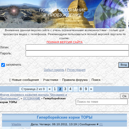
Внимание данная версия сайта с очень ограниченными возможностями - только для
просмотра видео с телефонов. Рекомендуем пользоваться полной версией портала по
ссылке:
ПОЛНАЯ ВЕРСИЯ САЙТА
Логин:
Пароль:
запомнить
Забыл пароль
|
Регистрация
[
Новые сообщения
·
Участники
·
Правила форума
·
Поиск
·
«
1
3
4
…
8
9
»
Страница
2
из
9
2
Форум духовного развития портала "Осознание и
Пробуждение".
»
ОСОЗНАНИЕ
»
Гиперборейские
корни ТОРЫ
Гиперборейские корни ТОРЫ
Vitality
Дата: Четверг, 06.10.2011, 13:19 | Сообщение #
21