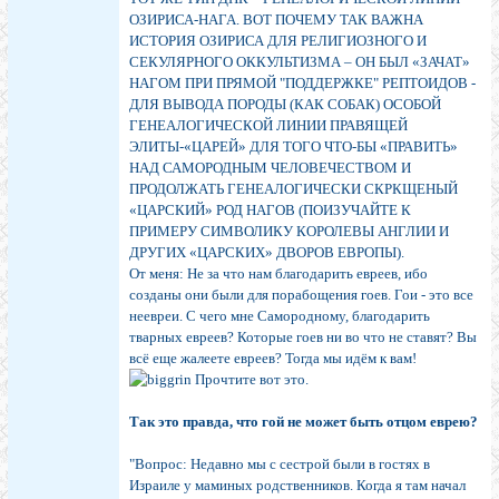
ОЗИРИСА-НАГА. ВОТ ПОЧЕМУ ТАК ВАЖНА
ИСТОРИЯ ОЗИРИСА ДЛЯ РЕЛИГИОЗНОГО И
СЕКУЛЯРНОГО ОККУЛЬТИЗМА – ОН БЫЛ «ЗАЧАТ»
НАГОМ ПРИ ПРЯМОЙ "ПОДДЕРЖКЕ" РЕПТОИДОВ -
ДЛЯ ВЫВОДА ПОРОДЫ (КАК СОБАК) ОСОБОЙ
ГЕНЕАЛОГИЧЕСКОЙ ЛИНИИ ПРАВЯЩЕЙ
ЭЛИТЫ-«ЦАРЕЙ» ДЛЯ ТОГО ЧТО-БЫ «ПРАВИТЬ»
НАД САМОРОДНЫМ ЧЕЛОВЕЧЕСТВОМ И
ПРОДОЛЖАТЬ ГЕНЕАЛОГИЧЕСКИ СКРКЩЕНЫЙ
«ЦАРСКИЙ» РОД НАГОВ (ПОИЗУЧАЙТЕ К
ПРИМЕРУ СИМВОЛИКУ КОРОЛЕВЫ АНГЛИИ И
ДРУГИХ «ЦАРСКИХ» ДВОРОВ ЕВРОПЫ).
От меня: Не за что нам благодарить евреев, ибо
созданы они были для порабощения гоев. Гои - это все
неевреи. С чего мне Самородному, благодарить
тварных евреев? Которые гоев ни во что не ставят? Вы
всё еще жалеете евреев? Тогда мы идём к вам!
Прочтите вот это.
Так это правда, что гой не может быть отцом еврею?
"Вопрос: Недавно мы с сестрой были в гостях в
Израиле у маминых родственников. Когда я там начал