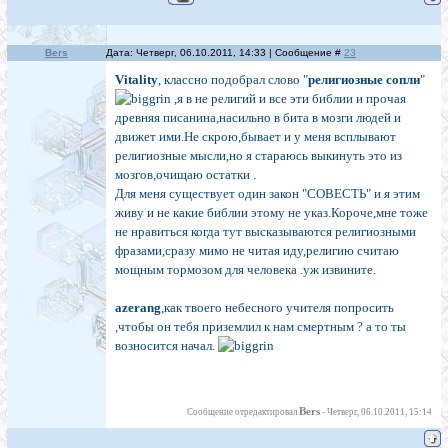
Bers
Дата: Четверг, 06.10.2011, 14:33 | Сообщение #
23
Vitality
, классно подобрал слово "
религиозные сопли
"
,я в не религий и все эти библии и прочая
древняя писанина,насильно в бита в мозги людей и
движет ими.Не скрою,бывает и у меня всплывают
религиозные мысли,но я стараюсь выкинуть это из
мозгов,очищаю остатки .
Для меня существует один закон "СОВЕСТЬ" и я этим
живу и не какие библии этому не указ.Короче,мне тоже
не нравиться когда тут высказываются религиозными
фразами,сразу мимо не читая иду,религию считаю
мощным тормозом для человека .уж извините.
azerang
,как твоего небесного учителя попросить
,чтобы он тебя приземлил к нам смертным ? а то ты
возносится начал.
Bers
Сообщение отредактировал
-
Четверг, 06.10.2011, 15:14