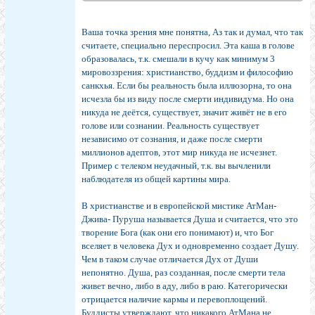
Ваша точка зрения мне понятна, Аз так и думал, что так
считаете, специально переспросил. Эта каша в голове
образовалась, т.к. смешали в кучу как минимум 3
мировоззрения: христианство, буддизм и философию
санкхья. Если бы реальность была иллюзорна, то она
исчезла бы из виду после смерти индивидума. Но она
никуда не деётся, существует, значит живёт не в его
голове или сознании. Реальность существует
независимо от сознания, и даже после смерти
миллионов адептов, этот мир никуда не исчезнет.
Пример с телеком неудачный, т.к. вы вычленили
наблюдателя из общей картины мира.
В христианстве и в европейской мистике АтМан-
Джива- Пуруша называется Душа и считается, что это
творение Бога (как они его понимают) и, что Бог
вселяет в человека Дух и одновременно создает Душу.
Чем в таком случае отличается Дух от Души
непонятно. Душа, раз созданная, после смерти тела
живет вечно, либо в аду, либо в раю. Категорически
отрицается наличие кармы и перевоплощений.
Буддисты утверждают, что никакого АтМана не