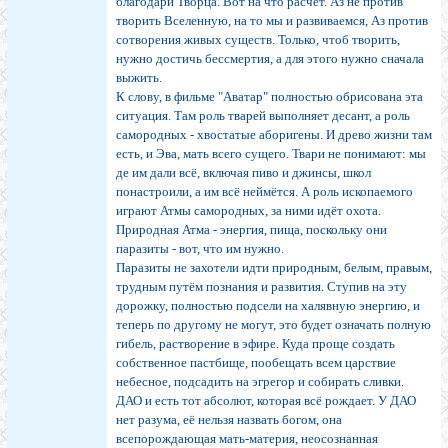
благодари Творца. Вот на что расчёт. Аз не против
творить Вселенную, на то мы и развиваемся, Аз против
сотворения живых существ. Только, чтоб творить,
нужно достичь бессмертия, а для этого нужно сначала
выжить.
К слову, в фильме "Аватар" полностью обрисована эта
ситуация. Там роль тварей выполняет десант, а роль
самородных - хвостатые аборигены. И древо жизни там
есть, и Эва, мать всего сущего. Твари не понимают: мы
де им дали всё, включая пиво и джинсы, школ
понастроили, а им всё неймётся. А роль ископаемого
играют Атмы самородных, за ними идёт охота.
Природная Атма - энергия, пища, поскольку они
паразиты - вот, что им нужно.
Паразиты не захотели идти природным, белым, правым,
трудным путём познания и развития. Ступив на эту
дорожку, полностью подсели на халявную энергию, и
теперь по другому не могут, это будет означать полную
гибель, растворение в эфире. Куда проще создать
собственное пастбище, пообещать всем царствие
небесное, подсадить на эгрегор и собирать сливки.
ДАО и есть тот абсолют, которая всё рождает. У ДАО
нет разума, её нельзя назвать богом, она
всепорождающая мать-материя, неосознанная