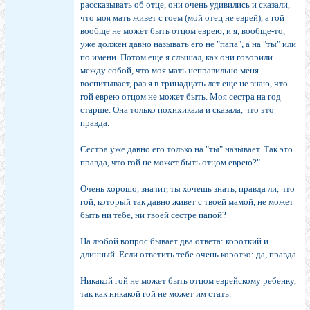
рассказывать об отце, они очень удивились и сказали,
что моя мать живет с гоем (мой отец не еврей), а гой
вообще не может быть отцом еврею, и я, вообще-то,
уже должен давно называть его не "папа", а на "ты" или
по имени. Потом еще я слышал, как они говорили
между собой, что моя мать неправильно меня
воспитывает, раз я в тринадцать лет еще не знаю, что
гой еврею отцом не может быть. Моя сестра на год
старше. Она только похихикала и сказала, что это
правда.
Сестра уже давно его только на "ты" называет. Так это
правда, что гой не может быть отцом еврею?"
Очень хорошо, значит, ты хочешь знать, правда ли, что
гой, который так давно живет с твоей мамой, не может
быть ни тебе, ни твоей сестре папой?
На любой вопрос бывает два ответа: короткий и
длинный. Если ответить тебе очень коротко: да, правда.
Никакой гой не может быть отцом еврейскому ребенку,
так как никакой гой не может им стать.