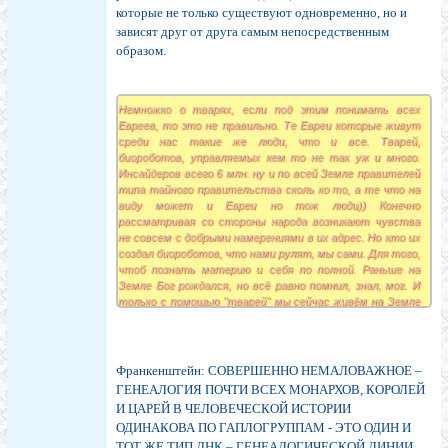
которые не только существуют одновременно, но и
зависят друг от друга самым непосредственным
образом.
Немножко о тварях, если под этим понимать всех
Евреев, то это не правильно. Те Евреи которые живут
среди нас такие же люди, что и все. Тварей,
биороботов, управляемых кем то не так уж и много.
Инсайдеров всего 6 млн. ну и по всей Земле правителей
типа тайного правительства сколь ко то, а те что на
виду может и Евреи но тож люди)) Конечно
рассматривая со стороны народа возникают чувства
не совсем с добрыми намерениями в их адрес. Но кто их
создал биороботов, что нами рулят, мы сами. Для того,
чтоб познать материю и себя по полной. Раньше на
Земле Бог рождался, но всё равно помнил, знал, мог. И
только с помощью "тварей" мы сейчас живём на Земле
и не помним себя.
Франкенштейн: СОВЕРШЕННО НЕМАЛОВАЖНОЕ –
ГЕНЕАЛОГИЯ ПОЧТИ ВСЕХ МОНАРХОВ, КОРОЛЕЙ
И ЦАРЕЙ В ЧЕЛОВЕЧЕСКОЙ ИСТОРИИ
ОДИНАКОВА ПО ГАПЛОГРУППАМ - ЭТО ОДИН И
ТОТ ЖЕ ТИП ДНК – ГЕНЕАЛОГИЧЕСКОЙ ЛИНИИ