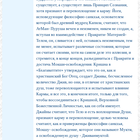
существует, а существует лишь Принцип Сознания,
хотя признают и перевоплощение и карму. Йоги,
исповедующие философию санкхья, основателем
которой был древний мудрец Капила, считают, что
АтМан- Пуруша вечен и неизменен, никем не создан, а,
вступая во взаимодействие с Пракрити- Материей-
Телом, он, сливается с ней, оставаясь неизменным, тем
не менее, испытывает различные состояния, которые
он считает своими, хотя на самом деле это иллюзия, и
стремится, в конце концов, разъединиться с Пракрити и
достичь Мокши-освобождения. Кришна в
«Бхагаватгите» утверждает, что это он, как и
христианский Бог Отец, создает Дживы, бесчисленное
количество Джив, но они, в отличие от христианских
душ, тоже перевоплощаются и испытывают влияние
Кармы, и все это, в конечном итоге, только для того,
чтобы воссоединиться с Кришной, Верховной
Божественной Личностью, как он себя именует.
Джайны считают, что Тело и есть воплощенная Душа,
признают карму и перевоплощение, целью человека
считают, как и приверженцы философии санкхья,
Мокшу- освобождение, которое они называют Мукти,
а освобожденную душу - Дживанмуктой.