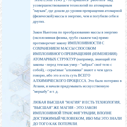
усовершенствованием технологий по атомарным
"наукам", где дошли до уровня превращения атомарной
(физической) массы в энергию, чем и погубили себя и
других.
Закон Ньютона по преобразованию массы в энергию
(эксплозивная физика, грубо скажем так) прямо
противоречит закону ИМПЛОЗИВНОСТИ С
СОХРАНЕНИЕМ МАССЫ СПОСОБОМ
ИМПЛОЗИВНОГО ПРЕВРАЩЕНИЯ (ИЗМЕНЕНИЯ)
АТОМАРНЫХ СТРУКТУР (например, знающий эти
законы - перед тем как умер - "забрал" своё тело с
собой), - серьёзные "алхимики" знают о чем здесь
говорю, ибо это и есть суть ВСЕГО
АЛХИМИЧЕСКОГО ПРОЦЕССА. Это было потеряно в
Атлани, и начали придумывать исскусственную
"меркабу" и т. д.
ЛЮБАЯ ВЫСШАЯ "МАГИЯ" И ЕСТЬ ТЕХНОЛОГИЯ,
"ВЫСШАЯ" ЖЕ МАГИЯ - ЭТО ЗАКОН
ИМПЛОЗИВНОЙ ТРАНСФИГУРАЦИИ, ВПОЛНЕ
ДОСТИЖИМЫЙ ЧЕЛОВЕКОМ, ИБО МЫ ЭТО ЗНАЛИ
ДО ТОГО КАК ПОТЕРЯЛИ.