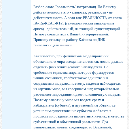
Разбор слова "реальность" потрясающ. По Вашему
действительность это - альность, реальность - не
действительность. А если так: РЕАЛЬНОСТЬ, от слова
РА- Ra-REAL-R1a1 (генеологическая гаплогруппа
ариев) - действительный, настоящий, существующий.
Не могу согласиться с Вашей интерпретацией.
Привожу ссылку на работу Клёсова по ДНК
генеологии, для
закачки.
Как известно, при физическом моделировании
объективного мира всегда пытаются как можно дальше
отделить (вычленить) самого наблюдателя. Но
требование единства мира, которое формируется
нашим сознанием, требует также единства и в
создаваемых моделях, поэтому, выделяя наблюдателя
из картины мира, мы совершаем шаг, который только
расчленяет мироздание и дает половинчатую модель.
Поэтому в картину мира мы введем сразу и
наблюдателя (субъект), и изучаемый им объект, т.е.
установим существование субъекта и объекта в
процессе мироздания на паритетных началах в качестве
субъективной и объективной реальности. Два
равновеликих начала, создающих во Вселенной,