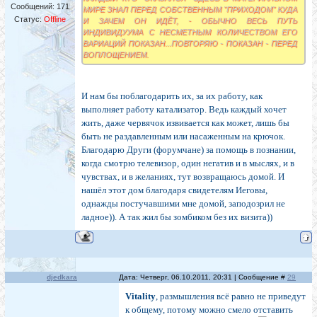
Сообщений:
171
МИРЕ ЗНАЛ ПЕРЕД СОБСТВЕННЫМ "ПРИХОДОМ" КУДА
Статус:
Offline
И ЗАЧЕМ ОН ИДЁТ, - ОБЫЧНО ВЕСЬ ПУТЬ
ИНДИВИДУУМА С НЕСМЕТНЫМ КОЛИЧЕСТВОМ ЕГО
ВАРИАЦИЙ ПОКАЗАН...ПОВТОРЯЮ - ПОКАЗАН - ПЕРЕД
ВОПЛОЩЕНИЕМ.
И нам бы поблагодарить их, за их работу, как
выполняет работу катализатор. Ведь каждый хочет
жить, даже червячок извивается как может, лишь бы
быть не раздавленным или насаженным на крючок.
Благодарю Други (форумчане) за помощь в познании,
когда смотрю телевизор, один негатив и в мыслях, и в
чувствах, и в желаниях, тут возвращаюсь домой. И
нашёл этот дом благодаря свидетелям Иеговы,
однажды постучавшими мне домой, заподозрил не
ладное)). А так жил бы зомбиком без их визита))
djedkara
Дата: Четверг, 06.10.2011, 20:31 | Сообщение #
29
Vitality
, размышления всё равно не приведут
к общему, потому можно смело отставить