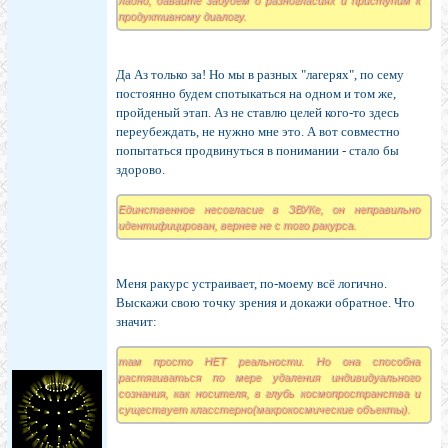
ладно, давайте забудем о разногласиях и приступим к
продуктивному диалогу.
Да Аз только за! Но мы в разных "лагерях", по сему
постоянно будем спотыкаться на одном и том же,
пройденый этап. Аз не ставлю целей кого-то здесь
переубеждать, не нужно мне это. А вот совместно
попытаться продвинуться в понимании - стало бы
здорово.
Единственное несогласие в ЗВУКе, он неправильно
идентифицирован, вернее не с того ракурса.
Меня ракурс устраивает, по-моему всё логично.
Выскажи свою точку зрения и докажи обратное. Что
значит:
там просто НЕТ реальности. Но она способна
растягиваться по мере удаления индивидуального
сознания, как носителя, в глубь космопространства и
существует класстерно(макрокосмические объекты).