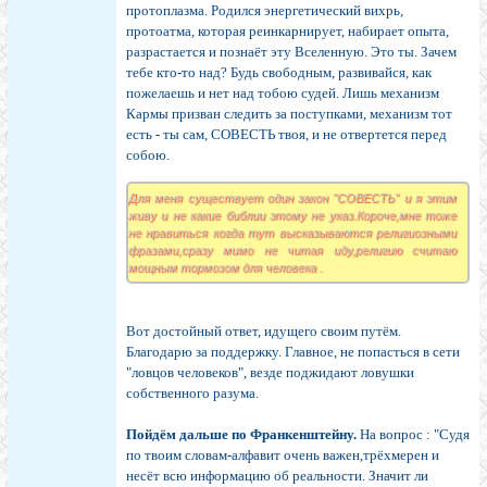
протоплазма. Родился энергетический вихрь,
протоатма, которая реинкарнирует, набирает опыта,
разрастается и познаёт эту Вселенную. Это ты. Зачем
тебе кто-то над? Будь свободным, развивайся, как
пожелаешь и нет над тобою судей. Лишь механизм
Кармы призван следить за поступками, механизм тот
есть - ты сам, СОВЕСТЬ твоя, и не отвертется перед
собою.
Для меня существует один закон "СОВЕСТЬ" и я этим
живу и не какие библии этому не указ.Короче,мне тоже
не нравиться когда тут высказываются религиозными
фразами,сразу мимо не читая иду,религию считаю
мощным тормозом для человека .
Вот достойный ответ, идущего своим путём.
Благодарю за поддержку. Главное, не попасться в сети
"ловцов человеков", везде поджидают ловушки
собственного разума.
Пойдём дальше по Франкенштейну.
На вопрос : "Судя
по твоим словам-алфавит очень важен,трёхмерен и
несёт всю информацию об реальности. Значит ли