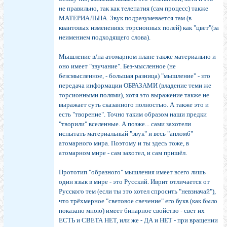
не правильно, так как телепатия (сам процесс) также
МАТЕРИАЛЬНА. Звук подразумевается там (в
квантовых изменениях торсионных полей) как "цвет"(за
неимением подходящего слова).
Мышление в/на атомарном плане также материально и
оно имеет "звучание". Без-мысленное (не
безсмысленное, - большая разница) "мышление" - зто
передача информации ОБРАЗАМИ (владение теми же
торсионными полями), хотя это выражение также не
выражает суть сказанного полностью. А также это и
есть "творение". Точно таким образом наши предки
"творили" вселенные. А позже... сами захотели
испытать материальный "звук" и весь "апломб"
атомарного мира. Поэтому и ты здесь тоже, в
атомарном мире - сам захотел, и сам пришёл.
Прототип "образного" мышления имеет всего лишь
один язык в мире - это Русский. Иврит отличается от
Русского тем (если ты это хотел спросить "невзначай"),
что трёхмерное "световое свечение" его букв (как было
показано мною) имеет бинарное свойство - свет их
ЕСТЬ и СВЕТА НЕТ, или же - ДА и НЕТ - при вращении