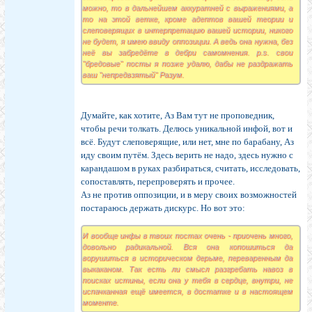
можно, то в дальнейшем аккуратней с выражениями, а
то на этой ветке, кроме адептов вашей теории и
слеповерящих в интерпретацию вашей истории, никого
не будет, я имею ввиду оппозиции. А ведь она нужна, без
неё вы забредёте в дебри самомнения. p.s. свои
"бредовые" посты я позже удалю, дабы не раздражать
ваш "непредвзятый" Разум.
Думайте, как хотите, Аз Вам тут не проповедник,
чтобы речи толкать. Делюсь уникальной инфой, вот и
всё. Будут слеповерящие, или нет, мне по барабану, Аз
иду своим путём. Здесь верить не надо, здесь нужно с
карандашом в руках разбираться, считать, исследовать,
сопоставлять, перепроверять и прочее.
Аз не против оппозиции, и в меру своих возможностей
постараюсь держать дискурс. Но вот это:
И вообще инфы в твоих постах очень - приочень много,
довольно радикальной. Вся она копошиться да
ворушиться в историческом дерьме, переваренным да
выкаканом. Так есть ли смысл разгребать навоз в
поисках истины, если она у тебя в сердце, внутри, не
испачканная ещё имеется, в достатке и в настоящем
моменте.