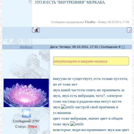
ЗТО И ЕСТЬ "ВНУТРЕННЯЯ" МЕРКАБА.
Vitality
Сообщение отредактировал
-
Четверг, 06.10.2011, 17:08
djedkara
Дата: Четверг, 06.10.2011, 17:31 | Сообщение #
25
отсутствует в вакууме космоса
вакуума не существует, есть только пустота,
но её тоже нет
звук какой частоты опять же принимать за
звук, звук есть вибрация, чего?, электрон
тоже частица и радиоволны могут нести
звук
настрой свой приёмник и
услышишь
цвет тоже вибрация, значит цвет в общем
Сообщений:
2787
тоже звук
Статус:
Offline
некоторые люди воспринимают звук как цвет