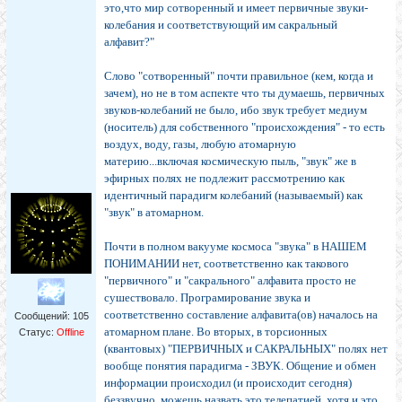
это,что мир сотворенный и имеет первичные звуки-
колебания и соответствующий им сакральный
алфавит?"
Слово "сотворенный" почти правильное (кем, когда и
зачем), но не в том аспекте что ты думаешь, первичных
звуков-колебаний не было, ибо звук требует медиум
(носитель) для собственного "происхождения" - то есть
воздух, воду, газы, любую атомарную
материю...включая космическую пыль, "звук" же в
эфирных полях не подлежит рассмотрению как
идентичный парадигм колебаний (называемый) как
"звук" в атомарном.
Почти в полном вакууме космоса "звука" в НАШЕМ
ПОНИМАНИИ нет, соответственно как такового
"первичного" и "сакрального" алфавита просто не
сушествовало. Програмирование звука и
соответственно составление алфавита(ов) началось на
Сообщений:
105
атомарном плане. Во вторых, в торсионных
Статус:
Offline
(квантовых) "ПЕРВИЧНЫХ и САКРАЛЬНЫХ" полях нет
вообще понятия парадигма - ЗВУК. Общение и обмен
информации происходил (и происходит сегодня)
беззвучно, можешь назвать это телепатией, хотя и это