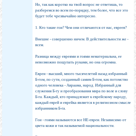
Но, так как коротко на твой вопрос не ответишь, то
разберемся во всем по-порядку, тем более, что все это
будет тебе чрезвычайно интересно.
1. Кто такие гои? Чем они отличаются от нас, евреев?
Внешне - совершенно ничем. В действительности же -
всем.
Разница между евреями и гоями нематериальна, ее
невозможно пощупать руками, но она огромна.
Евреи - высший, много тысячелетий назад избранный
Б-гом, по сути, созданный самим Б-гом, как потомство
одного человека - Авраама, народ. Избранный для
служения Б-гу и преобразования мира по воле и слову
Б-га. Каждый, кто принадлежит к еврейскому народу,
каждый еврей и еврейка является в религиозном смысле
избранником Б-га.
Гои - гоями называются все НЕ-евреи. Независимо от
цвета кожи и так называемой национальности.