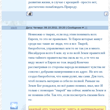
развития жизни, в случае с креацией - просто нет,
достаточно понаблюдать Природу.
sterh
Дата: Четверг, 06.10.2011, 20:20 | Сообщение #
28
Немножко о тварях, если под этим понимать всех
Евреев, то это не правильно. Те Евреи которые живут
среди нас такие же люди, что и все. Тварей,
биороботов, управляемых кем то не так уж и много.
Инсайдеров всего 6 млн. ну и по всей Земле правителей
типа тайного правительства сколь ко то, а те что на
виду может и Евреи но тож люди)) Конечно
рассматривая со стороны народа возникают чувства не
совсем с добрыми намерениями в их адрес. Но кто их
создал биороботов, что нами рулят, мы сами. Для того,
чтоб познать материю и себя по полной. Раньше на
Земле Бог рождался, но всё равно помнил, знал, мог. И
только с помощью "тварей" мы сейчас живём на Земле и
не помним себя. Так что, если посмотреть глазами Бога
то:
КАЖДЫЙ КТО "ОКАЗАЛСЯ" ЗДЕСЬ В МАТЕРИАЛЬНОМ