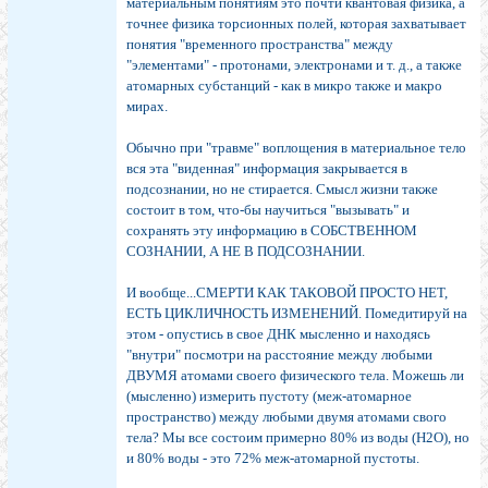
материальным понятиям это почти квантовая физика, а
точнее физика торсионных полей, которая захватывает
понятия "временного пространства" между
"элементами" - протонами, электронами и т. д., а также
атомарных субстанций - как в микро также и макро
мирах.
Обычно при "травме" воплощения в материальное тело
вся эта "виденная" информация закрывается в
подсознании, но не стирается. Смысл жизни также
состоит в том, что-бы научиться "вызывать" и
сохранять эту информацию в СОБСТВЕННОМ
СОЗНАНИИ, А НЕ В ПОДСОЗНАНИИ.
И вообще...СМЕРТИ КАК ТАКОВОЙ ПРОСТО НЕТ,
ЕСТЬ ЦИКЛИЧНОСТЬ ИЗМЕНЕНИЙ. Помедитируй на
этом - опустись в свое ДНК мысленно и находясь
"внутри" посмотри на расстояние между любыми
ДВУМЯ атомами своего физического тела. Можешь ли
(мысленно) измерить пустоту (меж-атомарное
пространство) между любыми двумя атомами свого
тела? Мы все состоим примерно 80% из воды (H2O), но
и 80% воды - это 72% меж-атомарной пустоты.