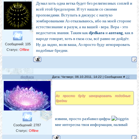
Думал хоть одна ветка будет без религиозных соплей и
всей этой бредохерни. И тут нашли со своими
проповедями. Вступать в дискурс с наглухо
зомбироваными Аз отказываюсь, ибо на моей стороне
естествознание и разум, а на вашей - вера. Вера - это
недостаток знания. Таким как
djedkara
и
azerang
, как в
народе говорят, хоть в глаза ссы, всё равно не дойдёт.
Сообщений:
105
Ну да ладно, воля ваша, Аз просто буду игнорировать
Статус:
Offline
подобные бредни.
djedkara
Дата: Четверг, 06.10.2011, 14:22 | Сообщение #
22
Аз просто буду игнорировать подобные
бредни
извини, просто разбавил цифры
мне интересна твоя информация, наливай
Сообщений:
2787
Статус:
Offline