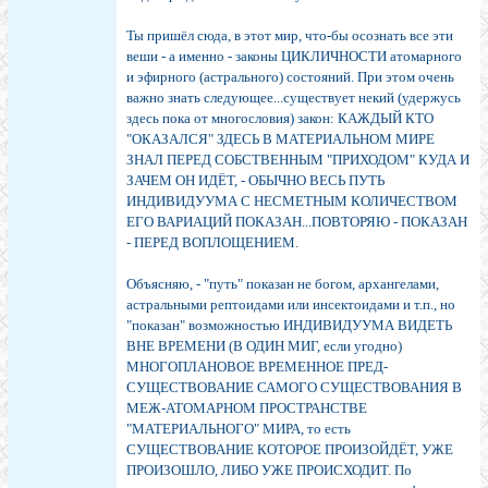
Ты пришёл сюда, в этот мир, что-бы осознать все эти
веши - а именно - законы ЦИКЛИЧНОСТИ атомарного
и эфирного (астрального) состояний. При этом очень
важно знать следующее...существует некий (удержусь
здесь пока от многословия) закон: КАЖДЫЙ КТО
"ОКАЗАЛСЯ" ЗДЕСЬ В МАТЕРИАЛЬНОМ МИРЕ
ЗНАЛ ПЕРЕД СОБСТВЕННЫМ "ПРИХОДОМ" КУДА И
ЗАЧЕМ ОН ИДЁТ, - ОБЫЧНО ВЕСЬ ПУТЬ
ИНДИВИДУУМА С НЕСМЕТНЫМ КОЛИЧЕСТВОМ
ЕГО ВАРИАЦИЙ ПОКАЗАН...ПОВТОРЯЮ - ПОКАЗАН
- ПЕРЕД ВОПЛОЩЕНИЕМ.
Объясняю, - "путь" показан не богом, архангелами,
астральными рептоидами или инсектоидами и т.п., но
"показан" возможностью ИНДИВИДУУМА ВИДЕТЬ
ВНЕ ВРЕМЕНИ (В ОДИН МИГ, если угодно)
МНОГОПЛАНОВОЕ ВРЕМЕННОЕ ПРЕД-
СУЩЕСТВОВАНИЕ САМОГО СУЩЕСТВОВАНИЯ В
МЕЖ-АТОМАРНОМ ПРОСТРАНСТВЕ
"МАТЕРИАЛЬНОГО" МИРА, то есть
СУЩЕСТВОВАНИЕ КОТОРОЕ ПРОИЗОЙДЁТ, УЖЕ
ПРОИЗОШЛО, ЛИБО УЖЕ ПРОИСХОДИТ. По