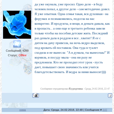
да уже окунала, уже просил. Одно дело - в беду
человек попал, а другое дело - сам методично довел.
Я уже опытная. Одна семья такая, вся духовная - на
форумах и познакомились, подсела на нас
конкретно. И продукты, и вещи, и деньги давала, как
в пропасть... а они еще и третьего ребенка завели
только чтобы на пособия детские жить. Последний
раз деньги дала в роддом и все...хватит! Я ее с
дитем на дачу привезла, на ночь ведро выделила,
под кровать ей поставила. Она туда в туалет
Сообщений:
4289
сходила и не вынесла: "А я думала, ты вынесешь!" И
Статус:
Offline
кормила, и посуду мыла - она ни разу не
предложила. Кто не проходил этот урок - пусть
дает, повышает свою значимость или учится
благодетельствовать. И ведра за ними выносит))))
Курортина
Сообщение отредактировал
-
Среда, 24.02.2016, 22:47
эмма
Дата: Среда, 24.02.2016, 22:48 | Сообщение #
840