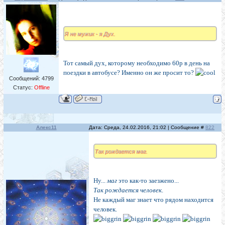
Я не мужик - я Дух.
Тот самый дух, которому необходимо 60р в день на
поездки в автобусе? Именно он же просит то?
Сообщений:
4799
Статус:
Offline
Алекс11
Дата: Среда, 24.02.2016, 21:02 | Сообщение #
822
Так рождается маг.
Ну...
маг
это как-то заезжено...
Так рождается человек
.
Не каждый маг знает что рядом находится
человек.