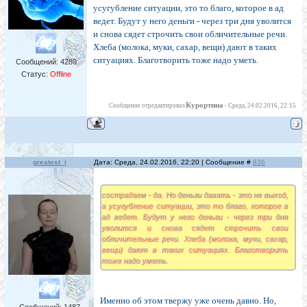
усугубление ситуации, это то благо, которое в ад
ведет. Будут у него деньги - через три дня уволится
и снова сядет строчить свои обличительные речи.
Хлеба (молока, муки, сахар, вещи) дают в таких
ситуациях. Благотворить тоже надо уметь.
Сообщений:
4289
Статус:
Offline
Курортина
Сообщение отредактировал
-
Среда, 24.02.2016, 22:15
greatest_i
Дата: Среда, 24.02.2016, 22:20 | Сообщение #
836
сострадаем - да. Но деньги давать - это не выход,
а усугубление ситуации, это то благо, которое в
ад ведет. Будут у него деньги - через три дня
уволится и снова сядет строчить свои
обличительные речи. Хлеба (молока, муки, сахар,
вещи) дают в таких ситуациях. Благотворить
тоже надо уметь.
Именно об этом твержу уже очень давно. Но,