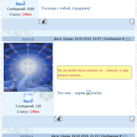
Господь с тобой, страдалец!
Сообщений:
4289
Статус:
Offline
Алекс11
Дата: Среда, 24.02.2016, 21:07 | Сообщение #
824
Но на моём пути возник он... значит, и ему
можно помочь...
Это она.... карма
Сообщений:
138
Статус:
Offline
djedkara
Дата: Среда, 24.02.2016, 21:15 | Сообщение #
825