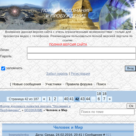
Внимание данная версия сайта с очень ограниченными возможностями - только для
просмотра видео с телефонов. Рекомендуем пользоваться полной версией портала по
ссылке:
ПОЛНАЯ ВЕРСИЯ САЙТА
Логин:
Пароль:
запомнить
Забыл пароль
|
Регистрация
[
Новые сообщения
·
Участники
·
Правила форума
·
Поиск
·
18
18
«
1
2
…
40
41
43
44
…
6
7
»
Страница
42
из
187
42
Форум духовного развития портала "Осознание и
Пробуждение".
»
ОСОЗНАНИЕ
»
Человек и Мир
Человек и Мир
bognatalenka
Дата: Среда, 24.02.2016, 20:41 | Сообщение #
821