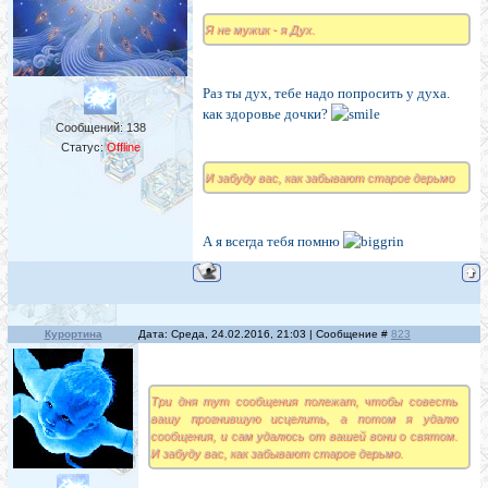
Я не мужик - я Дух.
Раз ты дух, тебе надо попросить у духа.
как здоровье дочки?
Сообщений:
138
Статус:
Offline
И забуду вас, как забывают старое дерьмо
А я всегда тебя помню
Курортина
Дата: Среда, 24.02.2016, 21:03 | Сообщение #
823
Три дня тут сообщения полежат, чтобы совесть
вашу прогнившую исцелить, а потом я удалю
сообщения, и сам удалюсь от вашей вони о святом.
И забуду вас, как забывают старое дерьмо.