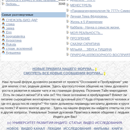
3048
Любовь...
МЕНЕСТРЕЛЬ
«Парамагинумерология № 7777» Символ
Самые разговорчивые
Личная Тема Фёдоровны.
СНЕЖЭЛЬ-БИО-ДАР
Жизнь в 5 Измерении
спика
Каббала - Наука о смысле жизни.
эмма
Enn
МОЯ РЕАЛЬНОСТЬ...
bognatalenka
ПРОЗРЕНИЕ
Курортина
СКАЗКИ СКРИПАЧА
Rukola
страж_вселенной
МУзыКА ....ЗВУК и ТИШИНА
Кувшинка
ПРИРОДА ИЛЛЮЗОРНОГО ВОСПРИЯТИ
НОВЫЕ ПРАВИЛА НАШЕГО ФОРУМА...
СМОТРЕТЬ ВСЕ НОВЫЕ СООБЩЕНИЯ ФОРУМА...
Наш лучший форум духовного развития от проекта "Осознание и Пробуждение" уже
для многих стал, родным домом. Здесь круглосуточное общение на темы духовного
роста и развития в нашем чате и на страницах форума. Познание Тайн мироздания.
Есть ли смысл жизни? И в чем он? Что такое осознание и пробуждение? Влияет ли
питание сыроедение вегетарианство на духовный рост? Куда отправляется человек и
где его душа после смерти? Что такое дольмены пирамиды мегалиты древних и круги
на полях? И много многое другое... Здесь на нашем форуме вы найдете ответы на эти
и другие вопросы. Уникальные Знания духовная Практика и живое общение с людьми
Индиго для Вас!
(с) УНИВЕРСИТЕТ РАЗВИТИЯ ИНДИГО. СТАТЬИ, ВИДЕО ИССЛЕДОВАНИЯ.
НОВОЕ
ВИДЕО КАНАЛ
ЛЕКЦИИ
ИССЛЕДОВАНИЯ
ФИЛЬМЫ
КНИГИ