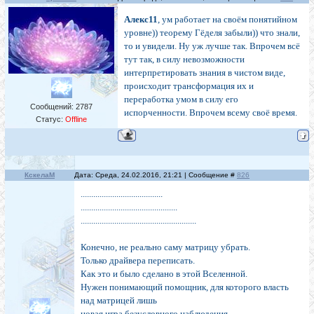
Алекс11
, ум работает на своём понятийном
уровне)) теорему Гёделя забыли)) что знали,
то и увидели. Ну уж лучше так. Впрочем всё
тут так, в силу невозможности
интерпретировать знания в чистом виде,
происходит трансформация их и
переработка умом в силу его
Сообщений:
2787
испорченности. Впрочем всему своё время.
Статус:
Offline
КскелаМ
Дата: Среда, 24.02.2016, 21:21 | Сообщение #
826
.......................................
..............................................
.......................................................
Конечно, не реально саму матрицу убрать.
Только драйвера переписать.
Как это и было сделано в этой Вселенной.
Нужен понимающий помощник, для которого власть
над матрицей лишь
новая игра безусловного наблюдения.