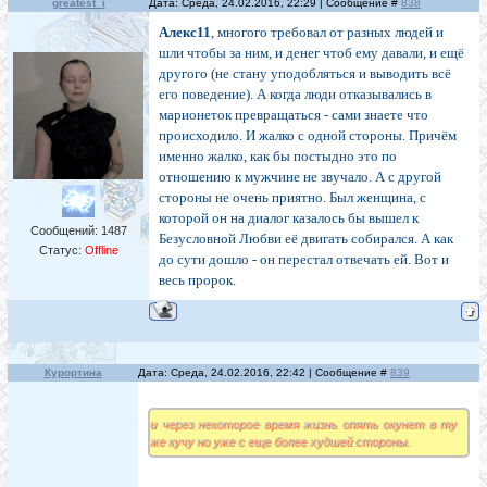
greatest_i
Дата: Среда, 24.02.2016, 22:29 | Сообщение #
838
Алекс11
, многого требовал от разных людей и
шли чтобы за ним, и денег чтоб ему давали, и ещё
другого (не стану уподобляться и выводить всё
его поведение). А когда люди отказывались в
марионеток превращаться - сами знаете что
происходило. И жалко с одной стороны. Причём
именно жалко, как бы постыдно это по
отношению к мужчине не звучало. А с другой
стороны не очень приятно. Был женщина, с
которой он на диалог казалось бы вышел к
Сообщений:
1487
Безусловной Любви её двигать собирался. А как
Статус:
Offline
до сути дошло - он перестал отвечать ей. Вот и
весь пророк.
Курортина
Дата: Среда, 24.02.2016, 22:42 | Сообщение #
839
и через некоторое время жизнь опять окунет в ту
же кучу но уже с еще более худшей стороны.