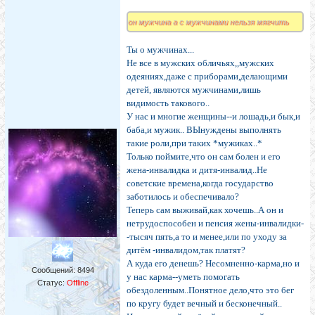
он мужчина а с мужчинами нельзя мягчить
Ты о мужчинах...
Не все в мужских обличьях,,мужских
одеяниях,даже с приборами,делающими
детей, являются мужчинами,лишь
видимость такового..
У нас и многие женщины--и лошадь,и бык,и
баба,и мужик.. ВЫнуждены выполнять
такие роли,при таких *мужиках..*
Только поймите,что он сам болен и его
жена-инвалидка и дитя-инвалид..Не
советские времена,когда государство
заботилось и обеспечивало?
Теперь сам выживай,как хочешь..А он и
нетрудоспособен и пенсия жены-инвалидки-
-тысяч пять,а то и менее,или по уходу за
дитём -инвалидом,так платят?
А куда его денешь? Несомненно-карма,но и
Сообщений:
8494
у нас карма--уметь помогать
Статус:
Offline
обездоленным..Понятное дело,что это бег
по кругу будет вечный и бесконечный..