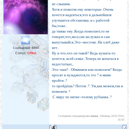
не слышим..
Хотя и помогли ему некоторые..Очень
хочется надеяться,что в дальнейшем
улучшится обстановка..и с работой
бы,тоже..
да тяжко ему..Когда помогают,то не
говорят,что,мол,сам заслужил и сам
выпутывайся.Это--жестоко..На хлеб даже
нет..
Сообщений:
8494
Ну и что,что он такой? Ведь кушать-то
Статус:
Offline
хочется, всей семье..Теперь не копаться в
недостатках,.
Это--нам?.. Обвиняем или помогаем? Когда
просят и нуждаются,то это ? и мимо
пройти..?
то пройдёшь? Потом .?. Уж,как можем,так и
поможем. ?
.С миру по нитке--голому рубашка..?
эмма
Сообщение отредактировал
-
Пятница, 26.02.2016,
16:03