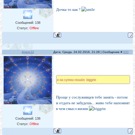
Дочка то как ?
Сообщений:
138
Статус:
Offline
Алекс11
Дата: Среда, 24.02.2016, 21:28 | Сообщение #
830
я на сутки пошёл. biggrin
Проще у сослуживцев тебе занять - потом
и отдать не забудешь... живо тебе напомнят
в чем смысл жизни
Сообщений:
138
Статус:
Offline