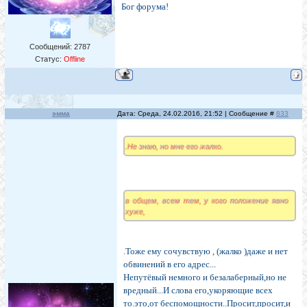
Бог форума!
Сообщений:
2787
Статус:
Offline
эмма
Дата: Среда, 24.02.2016, 21:52 | Сообщение #
833
.Не знаю, но мне его жалко.
в общем, всем тем, у кого положение явно
хуже,
.Тоже ему сочувствую , (жалко )даже и нет
обвинений в его адрес...
Непутёвый немного и безалаберный,но не
вредный...И слова его,укоряющие всех
то.это,от беспомощности..Просит,просит,и