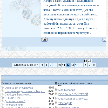
И город такой далёкий и холодный и
голодный..Болен человек,совсем высох--
кожа и кости..Слабый и этот Дух его
иссушает совсем и до мозгов добрался..
Крышу набок сдвинул и дует в щели..С
работой бы наладилось, если Дух
поможет...? А то? Ой! НЕ могу! Пишите
сами,тоже переживаете,чувствую..
18
18
«
1
2
…
40
41
43
44
…
6
7
»
Страница
42
из
187
42
Самые отвечаемые темы
Последние обновлённые темы
Тема:
8909
Осознания от Сириуса .
Моя Мелодия...
8700
Что происходит сейчас в Мире...
7246
ПОСЛАНИЕ УЧИТЕЛЕЙ
Свободный разговор...
4776
ПРОЗРЕНИЕ
Осознания от Сириуса .
4380
Дуратино - это Я
ТРУБАДУР
3731
Человек и Мир
3418
Дуратино - это Я
Вопросы к Индиго и Кристальным...