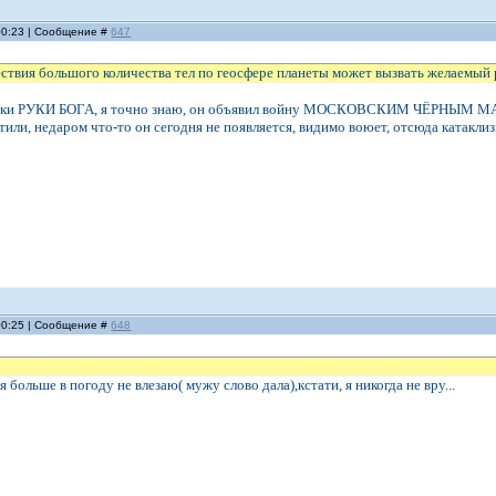
 00:23 | Сообщение #
647
твия большого количества тел по геосфере планеты может вызвать желаемый 
иски РУКИ БОГА, я точно знаю, он объявил войну МОСКОВСКИМ ЧЁРНЫМ МАГАМ
етили, недаром что-то он сегодня не появляется, видимо воюет, отсюда катакл
 00:25 | Сообщение #
648
 я больше в погоду не влезаю( мужу слово дала),кстати, я никогда не вру...