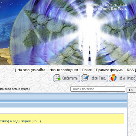
Пятница, 07.08.2026, 05:00
Приветствую Вас
Гость
|
[
На главную сайта
·
Новые сообщения
·
Поиск
·
Правила форума
·
RSS
]
то было есть и будет.)
ило( а ведь ждала,но...)