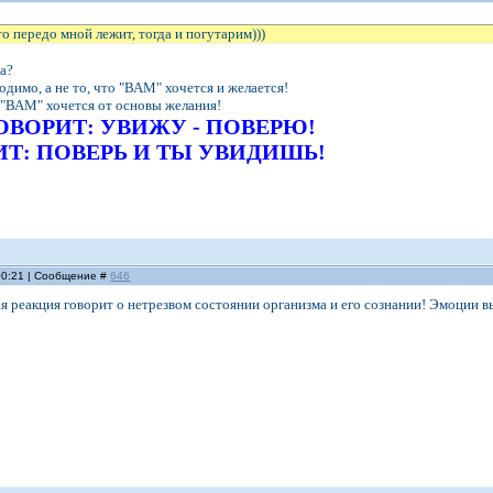
то передо мной лежит, тогда и погутарим)))
на?
одимо, а не то, что "ВАМ" хочется и желается!
о "ВАМ" хочется от основы желания!
ОВОРИТ: УВИЖУ - ПОВЕРЮ!
ИТ: ПОВЕРЬ И ТЫ УВИДИШЬ!
 00:21 | Сообщение #
646
ая реакция говорит о нетрезвом состоянии организма и его сознании! Эмоции 