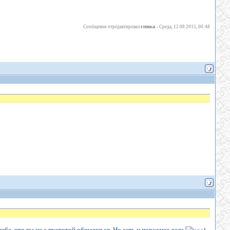
спика
Сообщение отредактировал
-
Среда, 12.08.2015, 00:48
тебе, что ты не с пустотой общаешься. Но есть и поважнее дела