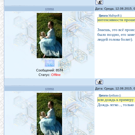
спика
Дата: Среда, 12.08.2015,
Цитата
МайтреЯ
(
)
интенсивности прошес
Знаешь, это всё про
было поздно, его зам
людей голова болит).
Сообщений:
8574
Статус:
Offline
спика
Дата: Среда, 12.08.2015,
Цитата
djedkara
(
)
или дождь к примеру
Дождь легко..., только