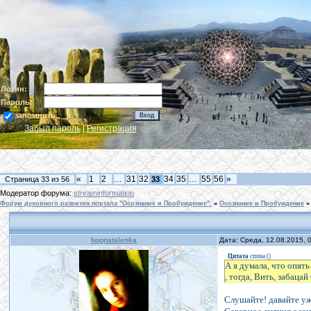
Логин:
Пароль:
запомнить
Забыл пароль
|
Регистрация
«
1
2
…
31
32
34
35
…
55
56
»
Страница
33
из
56
33
Модератор форума:
streaminformation
Форум духовного развития портала "Осознание и Пробуждение".
»
Осознание и Пробуждение
»
bognatalenka
Дата: Среда, 12.08.2015,
Цитата
спика
(
)
А я думала, что опять 
, тогда, Вить, забаца
Слушайте! давайте уж