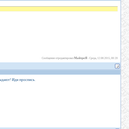
МайтреЯ
Сообщение отредактировал
-
Среда, 12.08.2015, 00:20
выдают! Иди проспись.