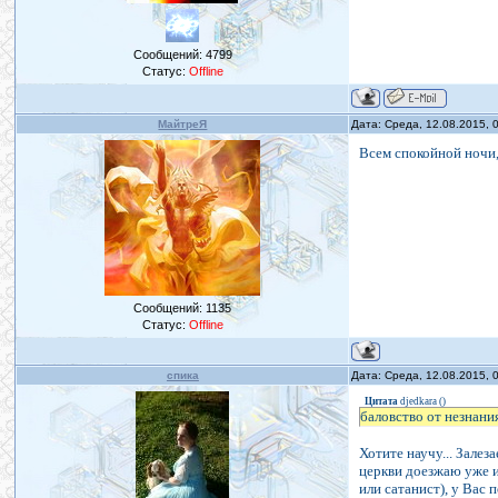
Сообщений:
4799
Статус:
Offline
МайтреЯ
Дата: Среда, 12.08.2015,
Всем спокойной ночи
Сообщений:
1135
Статус:
Offline
спика
Дата: Среда, 12.08.2015,
Цитата
djedkara
(
)
баловство от незнани
Хотите научу... Залез
церкви доезжаю уже и
или сатанист), у Вас 