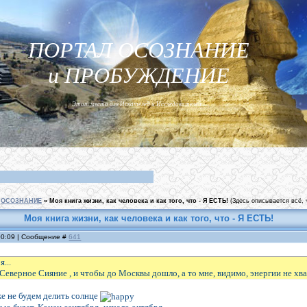
ПОРТАЛ ОСОЗНАНИЕ
и ПРОБУЖДЕНИЕ
Этот место для Искателей и Исследователей...
ОСОЗНАНИЕ
»
Моя книга жизни, как человека и как того, что - Я ЕСТЬ!
(Здесь описывается всё, ч
Моя книга жизни, как человека и как того, что - Я ЕСТЬ!
 00:09 | Сообщение #
641
я...
й Северное Сияние , и чтобы до Москвы дошло, а то мне, видимо, энергии не хват
е не будем делить солнце