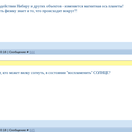
оздействии Нибиру и других объектов - изменяется магнитная ось планеты!
ть физику знает и то, что происходит вокруг?!
 00:16 | Сообщение #
644
т, кто может вилку согнуть, в состоянии "воспламенить" СОЛНЦЕ?
 00:18 | Сообщение #
645