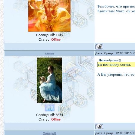
Тем более, что при в
Какой там Макс, он хо
Сообщений:
1135
Статус:
Offline
спика
Дата: Среда, 12.08.2015,
Цитата
djedkara
(
)
ты вот вилку согни,
А Вы уверены, что то
Сообщений:
8574
Статус:
Offline
МайтреЯ
Дата: Среда, 12.08.2015,