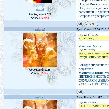
Северное сияния осен
Но если Витя раньше у
Энергию объединять н
событиями и..движени
Сообщений:
4799
Спираль не распрямит
Статус:
Offline
МайтреЯ
Дата: Среда, 12.08.2015,
Цитата
djedkara
(
)
это к максу....
Я не знаю Макса.
Цитата
спика
(
)
А я думала, что опять 
, тогда, Вить, забаца
Сегодня видел много 
результат?
Сообщений:
1135
Магнетизм, как притя
Статус:
Offline
ИНТЕНСИВНОСТЬ С
СЛУЧАЯХ НАЗЫВАЮ
в 19:17, я НАТЕ 
МайтреЯ
Дата: Среда, 12.08.2015,
Цитата
МайтреЯ
(
)
ТЫ НА ПРАВИЛЬНО