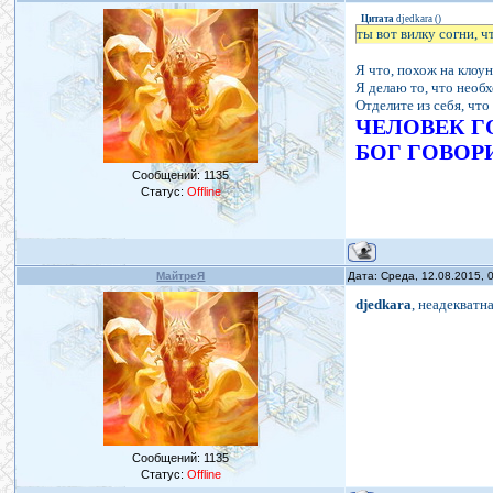
Цитата
djedkara
(
)
ты вот вилку согни, ч
Я что, похож на клоу
Я делаю то, что необх
Отделите из себя, чт
ЧЕЛОВЕК Г
БОГ ГОВОР
Сообщений:
1135
Статус:
Offline
МайтреЯ
Дата: Среда, 12.08.2015,
djedkara
, неадекватн
Сообщений:
1135
Статус:
Offline