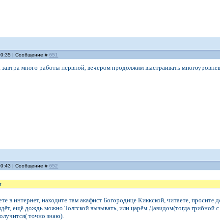
 00:35 | Сообщение #
651
, завтра много работы нервной, вечером продолжим выстраивать многоуровн
 00:43 | Сообщение #
652
я
аете в интернет, находите там акафист Богородице Киккской, читаете, просите д
дёт, ещё дождь можно Толгской вызывать, или царём Давидом(тогда грибной с р
получится( точно знаю).