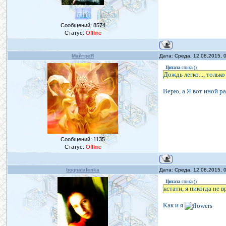
Сообщений:
8574
Статус:
Offline
МайтреЯ
Дата: Среда, 12.08.2015,
Цитата
спика
(
)
Дождь легко..., только
Верю, а Я вот иной ра
Сообщений:
1135
Статус:
Offline
bognatalenka
Дата: Среда, 12.08.2015,
Цитата
спика
(
)
кстати, я никогда не вр
Как и я