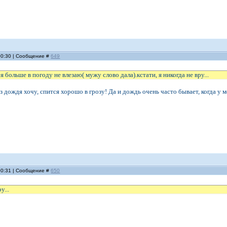
 00:30 | Сообщение #
649
 я больше в погоду не влезаю( мужу слово дала).кстати, я никогда не вру...
з дождя хочу, спится хорошо в грозу! Да и дождь очень часто бывает, когда у м
 00:31 | Сообщение #
650
у...