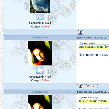
Сообщений:
8574
Статус:
Offline
bognatalenka
Дата: Среда, 12.08.2015,
Цитата
спика
(
)
ещё дождь можно Тол
Про "побочки" в виде
Сообщений:
4799
Статус:
Offline
bognatalenka
Дата: Среда, 12.08.2015,
Цитата
djedkara
(
)
И как обычно тактичн
Ты придумываешь лишн