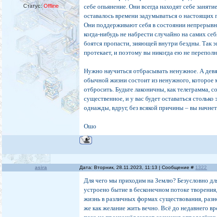
Статус:
Offline
себе опьянение. Они всегда находят себе заняти
оставалось времени задумываться о настоящих 
Они поддерживают себя в состоянии непрерывн
когда‑нибудь не набрести случайно на самих себ
боятся пропасти, зияющей внутри бездны. Так 
протекает, и поэтому вы никогда ею не переполн
Нужно научиться отбрасывать ненужное. А дев
обычной жизни состоит из ненужного, которое 
отбросить. Будьте лаконичны, как телеграмма, с
существенное, и у вас будет оставаться столько 
однажды, вдруг, без всякой причины – вы начнете
Ошо
asira
Дата: Вторник, 28.11.2023, 11:13 | Сообщение #
1322
Для чего мы приходим на Землю? Безусловно для
устроено бытие в бесконечном потоке творения
жизнь в различных формах существования, разн
же как желание жить вечно. Всё до недавнего вр