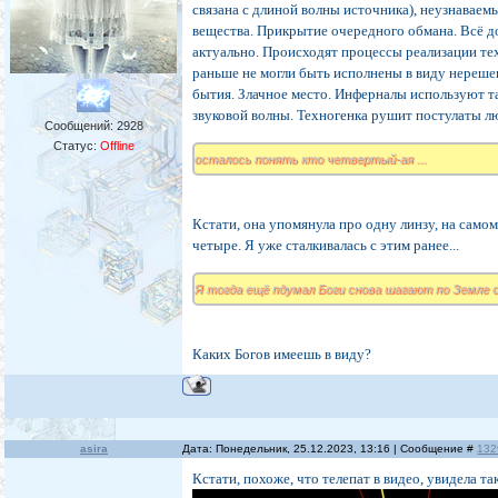
связана с длиной волны источника), неузнавае
вещества. Прикрытие очередного обмана. Всё 
актуально. Происходят процессы реализации те
раньше не могли быть исполнены в виду нереш
бытия. Злачное место. Инферналы используют та
звуковой волны. Техногенка рушит постулаты лю
Сообщений:
2928
Статус:
Offline
осталось понять кто четвертый-ая ...
Кстати, она упомянула про одну линзу, на само
четыре. Я уже сталкивалась с этим ранее...
Я тогда ещё пдумал Боги снова шагают по Земле с
Каких Богов имеешь в виду?
asira
Дата: Понедельник, 25.12.2023, 13:16 | Сообщение #
132
Кстати, похоже, что телепат в видео, увидела т