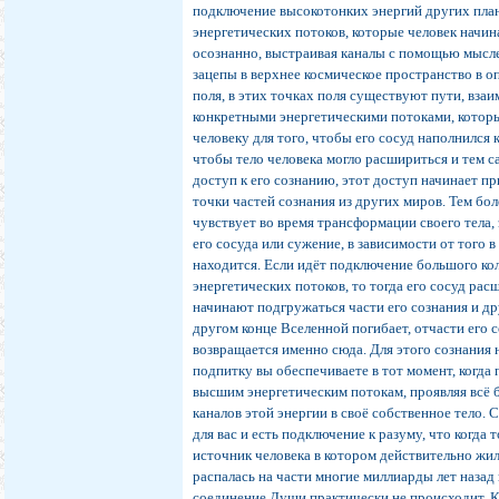
подключение высокотонких энергий других пла
энергетических потоков, которые человек начин
осознанно, выстраивая каналы с помощью мысле
зацепы в верхнее космическое пространство в 
поля, в этих точках поля существуют пути, взаи
конкретными энергетическими потоками, котор
человеку для того, чтобы его сосуд наполнился 
чтобы тело человека могло расшириться и тем 
доступ к его сознанию, этот доступ начинает пр
точки частей сознания из других миров. Тем бо
чувствует во время трансформации своего тела,
его сосуда или сужение, в зависимости от того в
находится. Если идёт подключение большого ко
энергетических потоков, то тогда его сосуд рас
начинают подгружаться части его сознания и др
другом конце Вселенной погибает, отчасти его 
возвращается именно сюда. Для этого сознания 
подпитку вы обеспечиваете в тот момент, когда
высшим энергетическим потокам, проявляя всё 
каналов этой энергии в своё собственное тело.
для вас и есть подключение к разуму, что когда 
источник человека в котором действительно жи
распалась на части многие миллиарды лет назад 
соединение Души практически не происходит. 