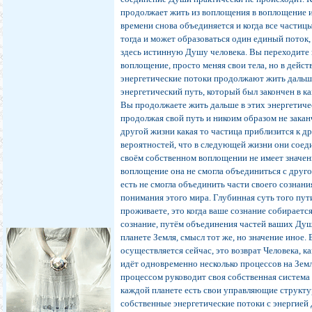
продолжает жить из воплощения в воплощение и
времени снова объединяется и когда все частицы
тогда и может образоваться один единый поток,
здесь истинную Душу человека. Вы переходите 
воплощение, просто меняя свои тела, но в дейс
энергетические потоки продолжают жить дальш
энергетический путь, который был закончен в к
Вы продолжаете жить дальше в этих энергетиче
продолжая свой путь и никоим образом не закан
другой жизни какая то частица приблизится к д
вероятностей, что в следующей жизни они соед
своём собственном воплощении не имеет значени
воплощение она не смогла объединиться с друго
есть не смогла объединить части своего сознани
понимания этого мира. Глубинная суть того пут
проживаете, это когда ваше сознание собирается
сознание, путём объединения частей ваших Ду
планете Земля, смысл тот же, но значение иное. 
осуществляется сейчас, это возврат Человека, к
идёт одновременно несколько процессов на Зе
процессом руководит своя собственная система
каждой планете есть свои управляющие структ
собственные энергетические потоки с энергией