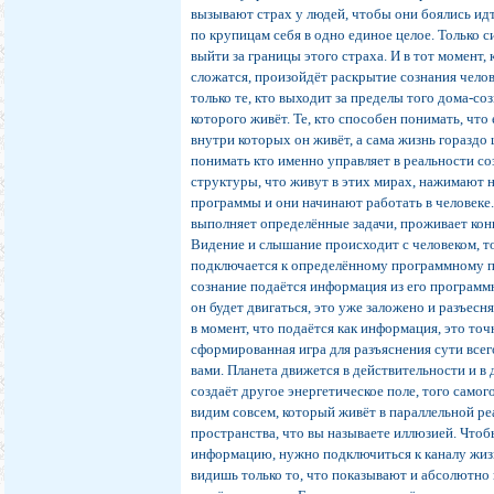
вызывают страх у людей, чтобы они боялись ид
по крупицам себя в одно единое целое. Только 
выйти за границы этого страха. И в тот момент, 
сложатся, произойдёт раскрытие сознания челов
только те, кто выходит за пределы того дома-со
которого живёт. Те, кто способен понимать, чт
внутри которых он живёт, а сама жизнь гораздо
понимать кто именно управляет в реальности со
структуры, что живут в этих мирах, нажимают 
программы и они начинают работать в человеке.
выполняет определённые задачи, проживает кон
Видение и слышание происходит с человеком, то
подключается к определённому программному по
сознание подаётся информация из его программн
он будет двигаться, это уже заложено и разъесн
в момент, что подаётся как информация, это точ
сформированная игра для разъяснения сути все
вами. Планета движется в действительности и в
создаёт другое энергетическое поле, того само
видим совсем, который живёт в параллельной ре
пространства, что вы называете иллюзией. Что
информацию, нужно подключиться к каналу жиз
видишь только то, что показывают и абсолютно 