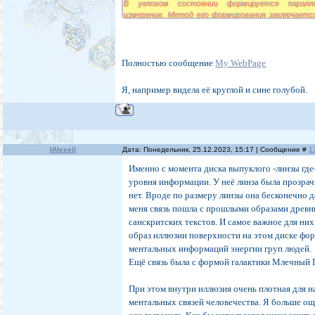
В угловом состоянии формируется паралле
измерение. Метод его формирования заключается
проходящей через "вершину" трёхмерного пр
Инициации мерности.
Необходимо отметить, что понятие "мер
исключительно к восприятию Человека. В проце
Полностью сообщение
My WebPage
происходит сложение мерностей, при этом одна
инициирующей.
Я, например видела её круглой и сине голубой.
Каждое параллельное трёхмерное измерение имеет
соответствующую углу между прямыми в со
вершинах. Возникает то, что люди называют "сфе
планетой.
IAlexeiI
Дата: Понедельник, 25.12.2023, 15:17 | Сообщение #
1
Именно с момента диска выпуклого -линзы где
уровня информации. У неё линза была прозра
нет. Вроде по размеру линзы она бесконечно 
меня связь пошла с прошлыми образами древн
санскритских текстов. И самое важное для них
образ иллюзии поверхности на этом диске фо
ментальных информаций энергии груп людей.
Ещё связь была с формой галактики Млечный П
При этом внутри иллюзия очень плотная для н
Хотя планета кажется "круглой, на самом деле
то, что можно назвать "каркасом".
ментальных связей человечества. Я больше ощ