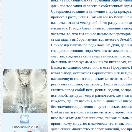
пока не произошёл захват сознания определён
для использования человека в собственных кор
Совершенствование и движение вперёд прекрати
процессы разрушения. Так как всё во Вселенной
планеты связаны между собой, то разрушение д
масштаба. И тогда было принято решение выво
частоты, то, что мы сейчас называем переходом
стала задача выбора измениться вместе с Землёй
Сейчас идёт активное подключение Душ, дабы в
спящего состояния, когда человек не может тво
энергии, создавать свои энергетические потоки,
был лишь используемым в чьих то интересах, ка
Выход из спящего состояния и есть Прозрение.
встал выбор, оставаться марионеткой или вступ
насыщенную своим творческим моментом, собс
реализованностью, как Творец. Творить собств
ставить перед собой цель, решать задачи, возвр
истинной, где царят мир и равновесие, где учит
каждого, где нет насилия, а лишь движение впер
бесконечности движения энергетических потоко
Чтобы выйти в новое нужно уйти от старого, чт
невозможным для большинства, так как сильны 
привычному миру, но в конечном итоге, так или и
Сообщений:
2928
дальнейшее множество перевоплощений, все пр