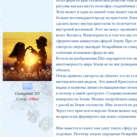
полусферы из кристаллической решетки описан
рисунке как раз шесть полусфер соединённые 
Хотя может и одна из граней тоже может так в
больше восемнадцати вроде на кристалле Земл
сделать конус внутрь кристалла то получается
внутреней вселенной. Этот же конус проявля
конус Космоса. Иллюзорность в том что мы эт
сферическим замкнутым сферой Земли. При эт
смотреть сверху выглядит безкрайним он сам
освоения человеком сферы во вне.
Кстати на изображении Elhi ощущается что м
многомерность мира Земли не во вне разворачи
объекта.
Очень приятно смотреть на объекте это не ус
математическая модель. Это живой Кристалл 
видны и понятны линии геолакациноные поче
и почему в такой срютрукте. Соприкосновени
Сообщений:
537
поверхности Земли. Можно попробовать каж
Статус:
Offline
с расой на Земле соотнести. Мне хочется по р
Через этот кристалл и версии Земли можно ощ
на кристалле формируют как новое отражение
Мне кажется в сеансе она одну такую сферу р
отдельно. Поэтому пошло ощущение безкрайн