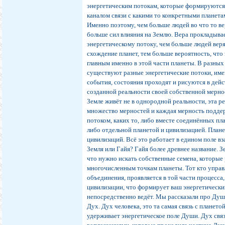
энергетическим потокам, которые формируютс
каналом связи с какими то конкретными планета
Именно поэтому, чем больше людей во что то ве
больше сил влияния на Землю. Вера прокладывае
энергетическому потоку, чем больше людей верят
схождение планет, тем больше вероятность, что 
главным именно в этой части планеты. В разных
существуют разные энергетические потоки, им
события, состояния проходят и рисуются в дей
созданной реальности своей собственной мерно
Земле живёт не в однородной реальности, эта р
множество мерностей и каждая мерность подде
потоком, каких то, либо вместе соединённых пла
либо отдельной планетой и цивилизацией. Плане
цивилизаций. Всё это работает в едином поле в
Земля или Гайя? Гайя более древнее название. З
что нужно искать собственные семена, которые
многочисленным точкам планеты. Тот кто упра
объединения, проявляется в той части процесса,
цивилизации, что формирует ваш энергетически
непосредственно ведёт. Мы рассказали про Душу
Дух. Дух человека, это та самая связь с плането
удерживает энергетическое поле Души. Дух связ