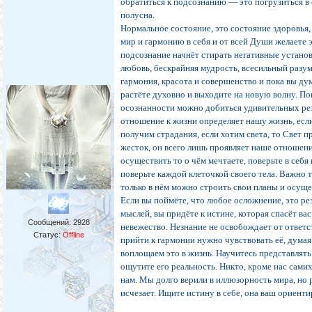
обратиться к подсознанию — это погрузиться в
полусна.
Нормальное состояние, это состояние здоровья,
мир и гармонию в себя и от всей Души желаете э
подсознание начнёт стирать негативные установ
любовь, бескрайняя мудрость, всесильный разу
гармония, красота и совершенство и пока вы дум
растёте духовно и выходите на новую волну. П
осознанности можно добиться удивительных ре
отношение к жизни определяет нашу жизнь, если
получим страдания, если хотим света, то Свет п
жесток, он всего лишь проявляет наше отношени
осуществить то о чём мечтаете, поверьте в себя
поверьте каждой клеточкой своего тела. Важно 
только в нём можно строить свои планы и осуще
Если вы поймёте, что любое осложнение, это ре
мыслей, вы придёте к истине, которая спасёт ва
Сообщений:
2928
невежество. Незнание не освобождает от ответс
Статус:
Offline
прийти к гармонии нужно чувствовать её, думая
воплощаем это в жизнь. Научитесь представлять
ощутите его реальность. Никто, кроме нас сами
нам. Мы долго верили в иллюзорность мира, но 
исчезает. Ищите истину в себе, она ваш ориенти