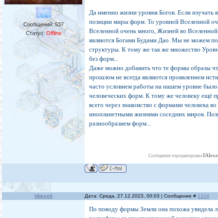
Да именно жизни уровня Богов. Если изучать 
позиции миры форм. То уровней Вселенной о
Сообщений:
537
Вселенной очень много, Жизней во Вселенной 
Статус:
Offline
являются Богами Будами Дао. Мы не можем по
структуры. К тому же так же множество Уро
без форм...
Даже можно добавить что те формы образы чт
прошлом не всегда являются проявлением ист
часто условием работы на нашем уровне был
человеческих форм. К тому же человеку ещё п
всего через знакомство с формами человека в
инопланетными жизнями соседних миров. Поз
разнообразием форм...
IAlexe
Сообщение отредактировал
IAlexeiI
Дата: Среда, 27.12.2023, 00:03 | Сообщение #
1334
По поводу формы Земли она похожа увидела л