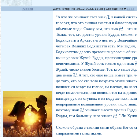
IAlexeiI
Дата: Вторник, 26.12.2023, 17:28 | Сообщение #
1333
"А что же означает этот знак 卍 в нашей сист
говорят, что это символ счастья и благополуч
обычные люди. Скажу вам, что знак 卍 – это з
Только тот, кто достиг уровня Будды, сможет 
Бодхисаттв и Архатов его нет, но у Величайш
четырёх Великих Бодхисаттв есть. Мы видим,
Бодхисаттвы далеко превзошли уровень обычн
выше уровня Жулай. Будды, превзошедшие ур
неисчислимы. У Жулай есть только один знак 卍
Жулай, число знаков больше. Тот, кто выше Жул
два знака 卍. А тот, кто ещё выше, имеет три, ч
до того, что всё его тело покрыто этими знака
появляться везде: на голове, на плечах, на кол
негде поместиться, они появляются на ладоня
пальцев рук, на ступнях и на подушечках пальц
непрерывным повышением уровня число знако
поэтому знак 卍 означает высоту уровня Будд
Будды, тем больше у него знаков 卍. " Ли Хун
Схожие образы с твоими связи образа Бог со с
спиральными галактиками.