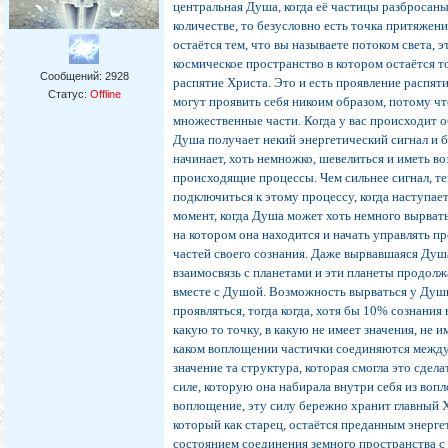
центральная Душа, когда её частицы разбросаны
количестве, то безусловно есть точка притяжен
остаётся тем, что вы называете потоком света, 
космическое пространство в котором остаётся т
Сообщений:
2928
распятие Христа. Это и есть проявление распят
Статус:
Offline
могут проявить себя никоим образом, потому чт
множественные части. Когда у вас происходит 
Душа получает некий энергетический сигнал и б
начинает, хоть немножко, шевелиться и иметь в
происходящие процессы. Чем сильнее сигнал, т
подключиться к этому процессу, когда наступа
момент, когда Душа может хоть немного вырвать
на котором она находится и начать управлять 
частей своего сознания. Даже вырвавшаяся Душ
взаимосвязь с планетами и эти планеты продол
вместе с Душой. Возможность вырваться у Душ
проявляться, тогда когда, хотя бы 10% сознания
какую то точку, в какую не имеет значения, не и
каком воплощении частички соединяются между
значение та структура, которая смогла это сдела
силе, которую она набирала внутри себя из воп
воплощение, эту силу бережно хранит главный 
который как старец, остаётся преданным энерг
состоянием соединения земного пространства с