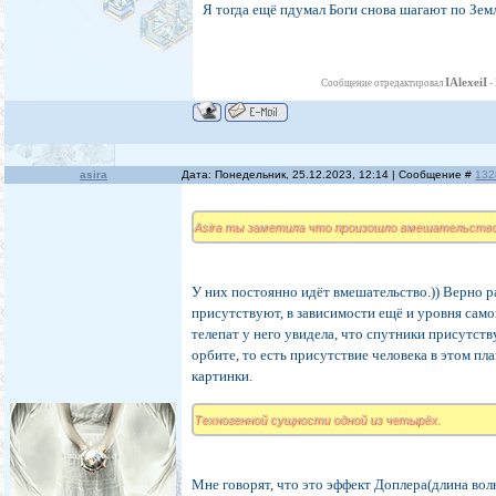
Я тогда ещё пдумал Боги снова шагают по Земл
IAlexeiI
Сообщение отредактировал
-
asira
Дата: Понедельник, 25.12.2023, 12:14 | Сообщение #
132
Asira ты заметила что произошло вмешательство
У них постоянно идёт вмешательство.)) Верно р
присутствуют, в зависимости ещё и уровня само
телепат у него увидела, что спутники присутст
орбите, то есть присутствие человека в этом план
картинки.
Техногенной сущности одной из четырёх.
Мне говорят, что это эффект Доплера(длина во