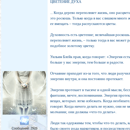
ЦВЕТЕНИЕ ДУХА
... Когда дерево переполняет жизнь, оно расцвет
это роскошь. Только когда в вас слишком много 
ее вмещать – тогда распускаются цветы.
Духовность есть цветение; величайшая роскошь.
переполняет жизнь, – только тогда в вас может 
подобное золотому цветку.
Уильям Блейк прав, когда говорит: «Энергия ест
больше у вас энергии, тем больше и радости.
Отчаяние приходит из‑за того, что люди разучи
энергию внутри, и она постоянно протекает.
Энергия протекает в тысяче и одной мысли, бес
фантазии, мечте, воспоминании. Энергия протек
вещах, которых легко избежать. Когда необязат
говорят. Когда ничего делать не нужно, они не м
молчании; они должны «что‑то делать».
Люди так одержимы тем, чтобы что‑то делать, к
было своего рода наркотиком, и посредством ег
Сообщений:
2928