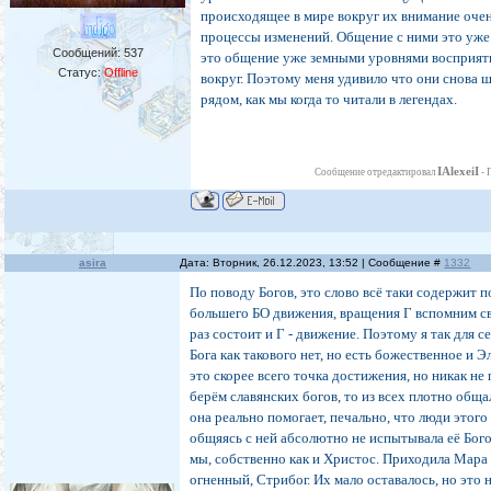
происходящее в мире вокруг их внимание очен
процессы изменений. Общение с ними это уже 
Сообщений:
537
это общение уже земными уровнями восприят
Статус:
Offline
вокруг. Поэтому меня удивило что они снова 
рядом, как мы когда то читали в легендах.
IAlexeiI
Сообщение отредактировал
-
asira
Дата: Вторник, 26.12.2023, 13:52 | Сообщение #
1332
По поводу Богов, это слово всё таки содержит 
большего БО движения, вращения Г вспомним св
раз состоит и Г - движение. Поэтому я так для с
Бога как такового нет, но есть божественное и Эл
это скорее всего точка достижения, но никак не
берём славянских богов, то из всех плотно обща
она реально помогает, печально, что люди этого 
общяясь с ней абсолютно не испытывала её Бого
мы, собственно как и Христос. Приходила Мара 
огненный, Стрибог. Их мало оставалось, но это 