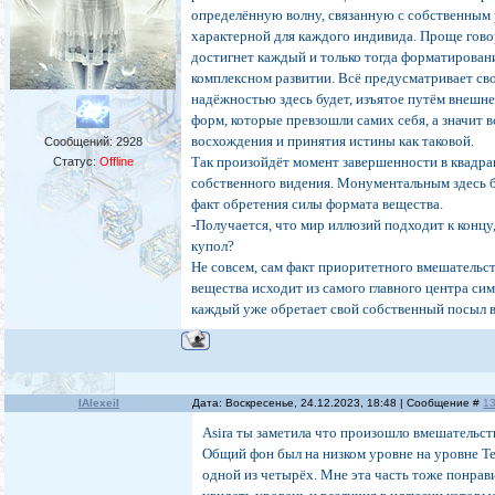
определённую волну, связанную с собственным 
характерной для каждого индивида. Проще гово
достигнет каждый и только тогда форматирован
комплексном развитии. Всё предусматривает св
надёжностью здесь будет, изъятое путём внешн
форм, которые превзошли самих себя, а значит в
восхождения и принятия истины как таковой.
Сообщений:
2928
Так произойдёт момент завершенности в квадра
Статус:
Offline
собственного видения. Монументальным здесь б
факт обретения силы формата вещества.
-Получается, что мир иллюзий подходит к концу
купол?
Не совсем, сам факт приоритетного вмешательс
вещества исходит из самого главного центра сим
каждый уже обретает свой собственный посыл в
IAlexeiI
Дата: Воскресенье, 24.12.2023, 18:48 | Сообщение #
1
Asira ты заметила что произошло вмешательст
Общий фон был на низком уровне на уровне 
одной из четырёх. Мне эта часть тоже понрав