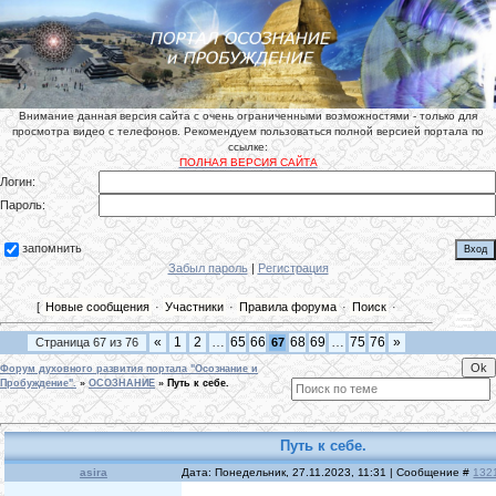
Внимание данная версия сайта с очень ограниченными возможностями - только для
просмотра видео с телефонов. Рекомендуем пользоваться полной версией портала по
ссылке:
ПОЛНАЯ ВЕРСИЯ САЙТА
Логин:
Пароль:
запомнить
Забыл пароль
|
Регистрация
[
Новые сообщения
·
Участники
·
Правила форума
·
Поиск
·
«
1
2
…
65
66
68
69
…
75
76
»
Страница
67
из
76
67
Форум духовного развития портала "Осознание и
Пробуждение".
»
ОСОЗНАНИЕ
»
Путь к себе.
Путь к себе.
asira
Дата: Понедельник, 27.11.2023, 11:31 | Сообщение #
132