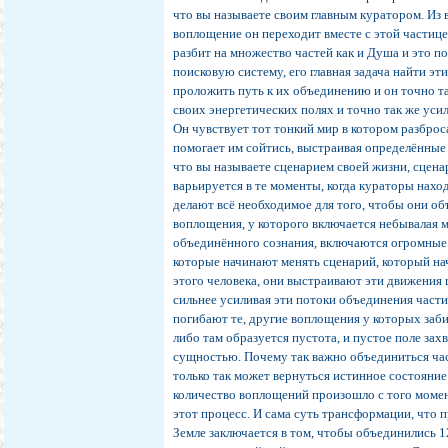
что вы называете своим главным куратором. Из
воплощение он переходит вместе с этой частице
разбит на множество частей как и Душа и это п
поисковую систему, его главная задача найти эт
проложить путь к их объединению и он точно т
своих энергетических полях и точно так же уси
Он чувствует тот тонкий мир в котором разброс
помогает им сойтись, выстраивая определённые 
что вы называете сценарием своей жизни, сцен
варьируется в те моменты, когда кураторы нахо
делают всё необходимое для того, чтобы они об
воплощения, у которого включается небывалая 
объединённого сознания, включаются огромные
которые начинают менять сценарий, который на
этого человека, они выстраивают эти движения 
сильнее усиливая эти потоки объединения части
погибают те, другие воплощения у которых заби
либо там образуется пустота, и пустое поле зах
сущностью. Почему так важно объединиться ча
только так может вернуться истинное состояние
количество воплощений произошло с того момент
этот процесс. И сама суть трансформации, что 
Земле заключается в том, чтобы объединились 1