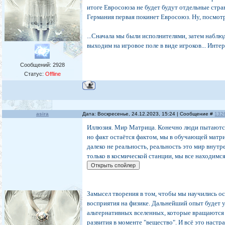
итоге Евросоюза не будет будут отдельные стра
Германия первая покинет Евросоюз. Ну, посмотр
...Сначала мы были исполнителями, затем наблю
выходим на игровое поле в виде игроков... Инте
Сообщений:
2928
Статус:
Offline
asira
Дата: Воскресенье, 24.12.2023, 15:24 | Сообщение #
132
Иллюзия. Мир Матрица. Конечно люди пытаются
но факт остаётся фактом, мы в обучающей матр
далеко не реальность, реальность это мир внутр
только в космической станции, мы все находимся
Замысел творения в том, чтобы мы научились о
восприятия на физике. Дальнейший опыт будет у
альтернативных вселенных, которые вращаются 
развития в моменте "вещество". И всё это настр