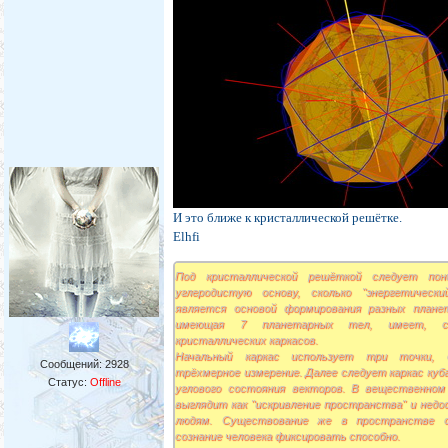
И это ближе к кристаллической решётке.
Elhfi
Под кристаллической решёткой следует по
углеродистую основу, сколько "энергетически
является основой формирования разных плане
имеющая 7 планетарных тел, имеет, со
кристаллических каркасов.
Начальный каркас использует три точки, с
Сообщений:
2928
трёхмерное измерение. Далее следует каркас куб
Статус:
Offline
углового состояния векторов. В вещественном
выглядит как "искривление пространства" и недо
людям. Существование же в пространстве с
сознание человека фиксировать способно.