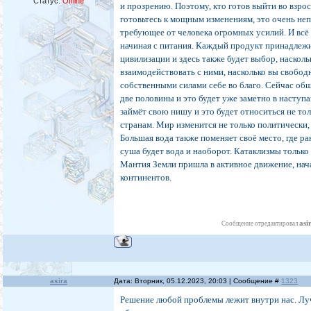
Статус:
Offline
и прозрению. Поэтому, кто готов выйти во взро
готовьтесь к мощным изменениям, это очень неп
требующее от человека огромных усилий. И всё 
начиная с питания. Каждый продукт принадлежи
цивилизации и здесь также будет выбор, наскол
взаимодействовать с ними, насколько вы свобод
собственными силами себе во благо. Сейчас общ
две половины и это будет уже заметно в насту
займёт свою нишу и это будет относиться не тол
странам. Мир изменится не только политически,
Большая вода также поменяет своё место, где р
суша будет вода и наоборот. Катаклизмы только
Мантия Земли пришла в активное движение, нач
континентов.
asi
Сообщение отредактировал
asira
Дата: Вторник, 05.12.2023, 20:03 | Сообщение #
1323
Решение любой проблемы лежит внутри нас. Л