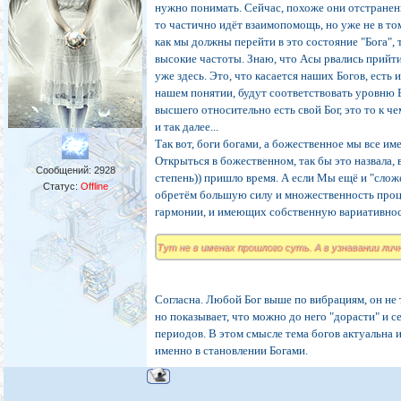
нужно понимать. Сейчас, похоже они отстранен
то частично идёт взаимопомощь, но уже не в то
как мы должны перейти в это состояние "Бога", 
высокие частоты. Знаю, что Асы рвались прийти
уже здесь. Это, что касается наших Богов, есть 
нашем понятии, будут соответствовать уровню 
высшего относительно есть свой Бог, это то к ч
и так далее...
Так вот, боги богами, а божественное мы все им
Открыться в божественном, так бы это назвала, 
Сообщений:
2928
степень)) пришло время. А если Мы ещё и "слож
Статус:
Offline
обретём большую силу и множественность проц
гармонии, и имеющих собственную вариативнос
Тут не в именах прошлого суть. А в узнавании лич
Согласна. Любой Бог выше по вибрациям, он не 
но показывает, что можно до него "дорасти" и с
периодов. В этом смысле тема богов актуальна и
именно в становлении Богами.