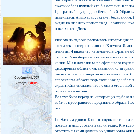
она выразила. Как бы использовал шанс учить
сжатый образ нужный что бы оставить в созн
Прозрачный внутри диск бескрайний. Убрав к
измениться. А мир вокруг станет бескрайним. 
видим на шариках планет звезд Галактики нах
поверхности Диска.
Ещё очень глубоко раскрылась информация по
этот диск, а создают иллюзию Космоса. Иллю
планеты. Я видел что на земле есть скрытые об
скрыты. А наоборот мы не можем выйти за пр
жизни. Мы в иллюзии мира сферичеого изуче
Принцип работы каркаса основывается на волново
фиксировать области как анамалии но за гран
закрытые земли и люди но нам нельзя к ним. Я 
Сообщений:
537
спросил что область ведь маленькая да и бол
Статус:
Offline
скрыть. Они смеялись что не они в ограниной 
ограничены не они...
Вот тут была передана информация глубоко я 
войти в пространство переданного образа. П
раз.
По Жизням уровня Богов я ощущаю что они с
посещать наш уровень в своих телах. Кто встр
ответить вы сами должны их узнать когда они