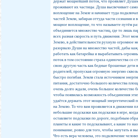
держат мощнейший поток, что проявляет Душам 
проживают их частицы. Душа высвечивает само
воплощение на Земле и начинает туда подключа
частей Земли, забирая оттуда части сознания и в
мощное воплощение, то что называете путём раз
объединяется множество частиц, где то лишь па
всех разная скорость и путь движения. Этот моме
Землю, в действительности рухнуло огромное 
разорвало Души на множество частей, дабы каж
работать как батарейка и вырабатывать огромн
поток в том состоянии страха одиночества со с
свою другую часть как бедные брошеные дети в
родителей, пропуская огромную энергию сквозь
быстро погибая. Земля стала источником энерги
питания, достаточно большого количества пло
очень долго ждали, очень большое количество б
чтобы появилась возможность объединения этих
удаётся держать этот мощный энергетический п
на Землю. То что вам проявляется в движении пл
небольшие подсказки как подсказки в игре, когд
оставляете подсказки по дороге, подобным обр
планеты и какие то подсказывают, а какие то на
понимание, ровно для того, чтобы запутать и вы
Что есть вера человека, это подключение челов