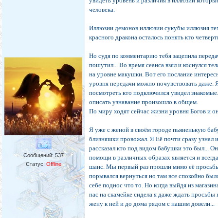
увидеть уровень и различия в иллюзии которы
человека.
Иллюзии демонов иллюзии сукубы иллюзия те
красного дракона осталось понять кто четверты
Но судя по комментарию тебя зацепила переда
пошутил... Во время сеанса взял и коснулся те
на уровне макушки. Вот его послание интересн
уровня передачи можно почувствовать даже. 
посмотреть кто подключился увидел знакомые..
описать узнавание произошло в общем.
По миру ходят сейчас жизни уровня Богов и о
Я уже с женой в своём городе пьяненькую баб
близняшки провожал. Я Её почти сразу узнал 
рассказал кто под видом бабушки это был... Он
Сообщений:
537
помощи в различных образах является и всегда
Статус:
Offline
шанс. Мы первый раз прошли мимо её просьбы
порывался вернуться но там все спокойно был
себе поднос что то. Но когда выйдя из магазин
нас на скамейке сидела я даже ждать просьбы 
жену к ней и до дома рядом с нашим довели...