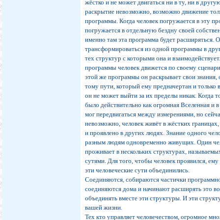
жёстко и не может двигаться ни в ту, ни в другу
раскрытие невозможно, возможно движение тол
программы. Когда человек погружается в эту пр
погружается в отдельную бездну своей собстве
именно там эта программа будет расширяться. 
трансформироваться из одной программы в дру
тех структур с которыми она и взаимодействует
программы человек движется по своему сценари
этой же программы он раскрывает свои знания, 
тому пути, который ему предначертан и только в
он не может выйти за их пределы никак. Когда т
было действительно как огромная Вселенная и в
мог передвигаться между измерениями, но сейч
невозможно, человек живёт в жёстких границах,
и проявлено в других людях. Знание одного чел
разным людям одновременно живущих. Один че
проживает в нескольких структурах, называемы
сутями. Для того, чтобы человек проявился, ем
эти человеческие сути объединились.
Соединяются, собираются частички программног
соединяются дома и начинают расширять это во
объединять вместе эти структуры. И эти струк
вашей жизни.
Тех кто управляет человечеством, огромное мн