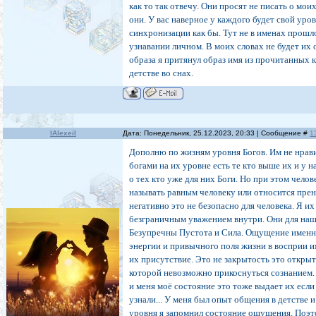
как то так отвечу. Они просят не писать о мои
они. У вас наверное у каждого будет свой уров
синхронизации как бы. Тут не в именах прошло
узнавании личном. В моих словах не будет их 
образа я притянул образ имя из прочитанных 
детстве во снах.
IAlexeiI
Дата: Понедельник, 25.12.2023, 20:33 | Сообщение #
1
Дополню по жизням уровня Богов. Им не нрави
богами на их уровне есть те кто выше их и у н
о тех кто уже для них Боги. Но при этом челов
называть равным человеку или относится пре
негативно это не безопасно для человека. Я 
безграничным уважением внутри. Они для наш
Безупречны Пустота и Сила. Ощущение именн
энергии и привычного поля жизни в восприи 
их присутствие. Это не закрытость это откры
которой невозможно прикоснуться сознанием.
и меня моё состояние это тоже выдает их если
узнали... У меня был опыт общения в детстве 
уровня я запомнил состояние ощущения. Поэт