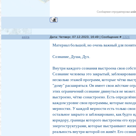
asi
Сообщение отредактировал
asira
Дата: Четверг, 07.12.2023, 16:49 | Сообщение #
1324
Материал большой, но очень важный для поняти
Сознание, Душа, Дух.
Внутри каждого сознания выстроена своя собст
Сознание человека это закрытый, заблокированн
несколько этажей программ, которые чётко выс
"дому" расширяться. Он имеет свои жёсткие ог
этих ограничений сознание двинуться не может.
выстроено, чётко сонастроено. Есть определённ
каждом уровне свои программы, которые находя
мерностях. У каждой мерности есть только свои
остальное закрыто и заблокировано, как будто 
коридору, границы которого выстроены его кур
энергоструктурами, которые выстраивают жизнь
реальность внутри которой он живёт. Его созна