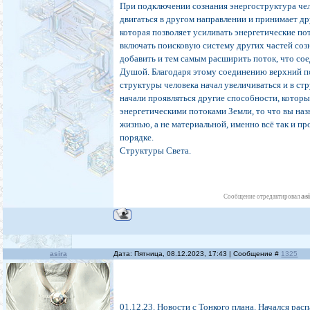
При подключении сознания энергоструктура че
двигаться в другом направлении и принимает д
которая позволяет усиливать энергетические по
включать поисковую систему других частей соз
добавить и тем самым расширить поток, что со
Душой. Благодаря этому соединению верхний п
структуры человека начал увеличиваться и в ст
начали проявляться другие способности, которы
энергетическими потоками Земли, то что вы на
жизнью, а не материальной, именно всё так и про
порядке.
Структуры Света.
as
Сообщение отредактировал
asira
Дата: Пятница, 08.12.2023, 17:43 | Сообщение #
1325
01.12.23. Новости с Тонкого плана. Начался рас