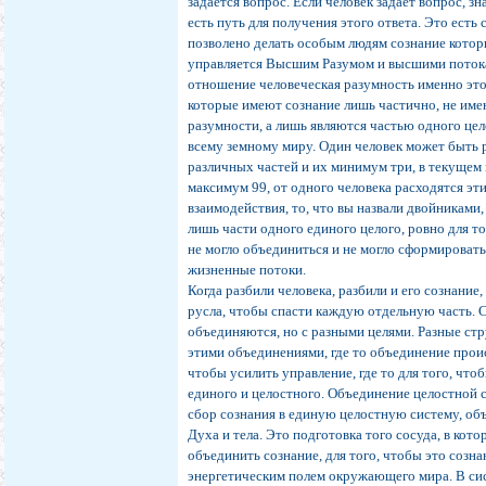
задаётся вопрос. Если человек задаёт вопрос, зн
есть путь для получения этого ответа. Это есть
позволено делать особым людям сознание котор
управляется Высшим Разумом и высшими потока
отношение человеческая разумность именно этог
которые имеют сознание лишь частично, не им
разумности, а лишь являются частью одного це
всему земному миру. Один человек может быть 
различных частей и их минимум три, в текущем
максимум 99, от одного человека расходятся эт
взаимодействия, то, что вы назвали двойниками, 
лишь части одного единого целого, ровно для т
не могло объединиться и не могло сформироват
жизненные потоки.
Когда разбили человека, разбили и его сознание,
русла, чтобы спасти каждую отдельную часть. 
объединяются, но с разными целями. Разные ст
этими объединениями, где то объединение проис
чтобы усилить управление, где то для того, что
единого и целостного. Объединение целостной с
сбор сознания в единую целостную систему, о
Духа и тела. Это подготовка того сосуда, в кот
объединить сознание, для того, чтобы это созна
энергетическим полем окружающего мира. В си