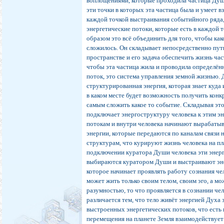
воплощениями, которые проходила частица Души
эти точки в которых эта частица была и умеет в
каждой точкой выстраивания событийного ряда, 
энергетические потоки, которые есть в каждой т
образом это всё объединить для того, чтобы как
сложилось. Он складывает непосредственно пут
пространстве и его задача обеспечить жизнь час
чтобы эта частица жила и проводила определён
поток, это система управления земной жизнью.
структурированная энергия, которая знает куда 
в каком месте будет возможность получить кон
самым сложить какое то событие. Складывая эт
подключает энергоструктуру человека к этим э
потокам и внутри человека начинают вырабаты
энергии, которые передаются по каналам связи н
структурам, что курируют жизнь человека на пл
подключении куратора Души человека эти энер
выбираются куратором Души и выстраивают эн
которое начинает проявлять работу сознания че
может жить только своим телом, своим эго, а мо
разумностью, то что проявляется в сознании че
различается тем, что тело живёт энергией Духа 
выстроенных энергетических потоков, что есть 
перемещения на планете Земля взаимодействует