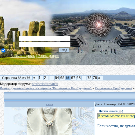
Логин:
Пароль:
запомнить
Забыл пароль
|
Регистрация
«
1
2
…
64
65
67
68
…
75
76
»
Страница
66
из
76
66
Модератор форума:
streaminformation
Форум духовного развития портала "Осознание и Пробуждение".
»
Осознание и Пробуждение
»
asira
Дата: Пятница, 04.08.2023
Цитата
Rukola
(
)
В этом месте ты инте
Если честно, не думал