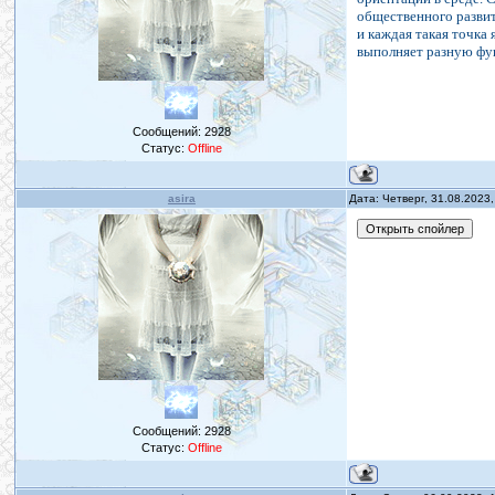
общественного развит
и каждая такая точка
выполняет разную фу
Сообщений:
2928
Статус:
Offline
asira
Дата: Четверг, 31.08.2023
Сообщений:
2928
Статус:
Offline