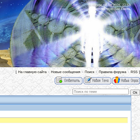
Четверг, 06.08.2026, 22:53
Приветствую Вас
Гость
|
[
На главную сайта
·
Новые сообщения
·
Поиск
·
Правила форума
·
RSS
]