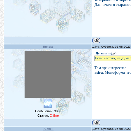
Для начала я стараюсь
Rukola
Дата: Суббота, 05.08.2023
Цитата
asira
(
)
Если честно, не думал
Там где интереснее.
asira
, Моноформа что
Сообщений:
3806
Статус:
Offline
IAlexeiI
Дата: Суббота, 05.08.2023