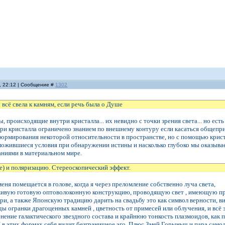
, 22:12 | Сообщение #
1302
всё свела к камням, если речь была о Душе
, происходящие внутри кристалла... их невидно с точки зрения света... но ес
ри кристалла ограничено знанием по внешнему контуру если касаться общепр
формирования некоторой относительности в пространстве, но с помощью крист
ложившиеся условия при обнаружении истины и насколько глубоко мы оказыв
ниями в материальном мире.
е) и поляризацию. Стереоскопический эффект.
меня помещается в голове, когда я через преломление собственно луча света,
ивую готовую оптоволоконную конструкцию, проводящую свет , имеющую про
три, а также Японскую традицию дарить на свадьбу это как символ верности, в
иды огранки драгоценных камней , цветность от примесей или облучения, и всё 
ение галактического звездного состава и крайнюю тонкость плазмоидов, как 
 в этих формах себя видит безграничное эго. Плюс Змей Горыныч и пара само