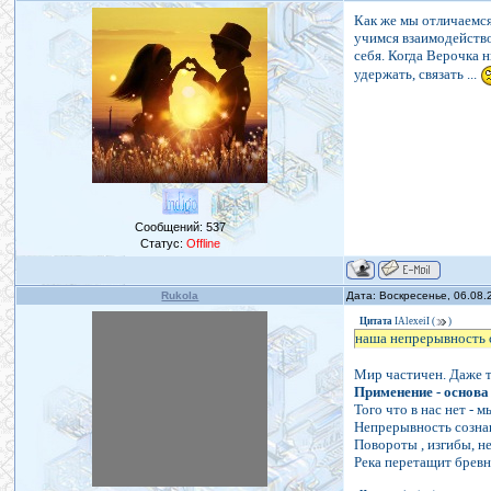
Как же мы отличаемся.
учимся взаимодейство
себя. Когда Верочка 
удержать, связать ...
Сообщений:
537
Статус:
Offline
Rukola
Дата: Воскресенье, 06.08.
Цитата
IAlexeiI
(
)
наша непрерывность с
Мир частичен. Даже т
Применение - основа
Того что в нас нет - 
Непрерывность сознан
Повороты , изгибы, н
Река перетащит бревн