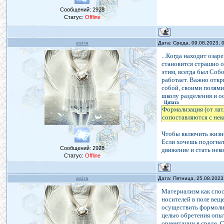
Сообщений:
2928
Статус:
Offline
asira
Дата: Среда, 09.08.2023,
...Когда находит озар
становится страшно о
этим, всегда был Собо
работает. Важно откры
собой, своими полями
школу разделения и о
Цитата
Формализация (от лат
сопоставляются с не
Чтобы включить жизн
Если хочешь подогнат
Сообщений:
2928
движение и стать нек
Статус:
Offline
asira
Дата: Пятница, 25.08.2023
Материализм как спос
носителей в поле вещ
осуществить формолиз
целью обретения опы
ориентации в среде. 