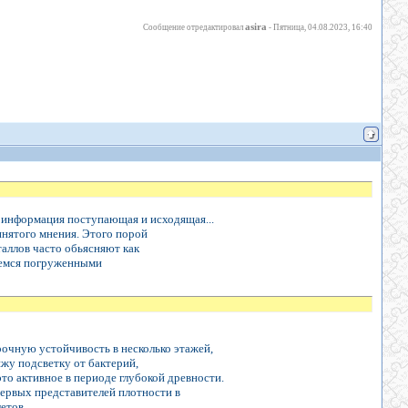
asira
Сообщение отредактировал
-
Пятница, 04.08.2023, 16:40
ть информация поступающая и исходящая...
инятого мнения. Этого порой
аллов часто обьясняют как
аемся погруженными
чную устойчивость в несколько этажей,
ижу подсветку от бактерий,
это активное в периоде глубокой древности.
первых представителей плотности в
летов