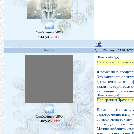
Сообщений:
2928
Статус:
Offline
Rukola
Дата: Пятница, 04.08.2023
Цитата
asira
(
)
Непонятно почему ты 
Я показываю процессы
Эго заключенное внут
достаточно на этапе 
важны исторически с
настоящими пережива
Цитата
asira
(
)
Про зрение(Прозрени
Представь, сколько у 
одновременно вижу ж
Сообщений:
3806
с парой креветок вну
Статус:
Offline
к этому добавь все в
Можно добавить измен
материальном мире. И