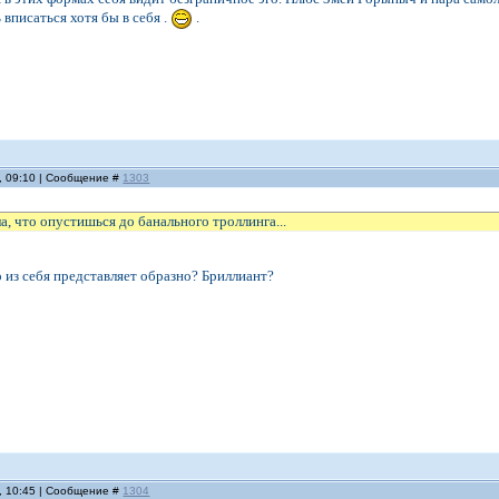
 вписаться хотя бы в себя .
.
, 09:10 | Сообщение #
1303
а, что опустишься до банального троллинга...
 из себя представляет образно? Бриллиант?
, 10:45 | Сообщение #
1304