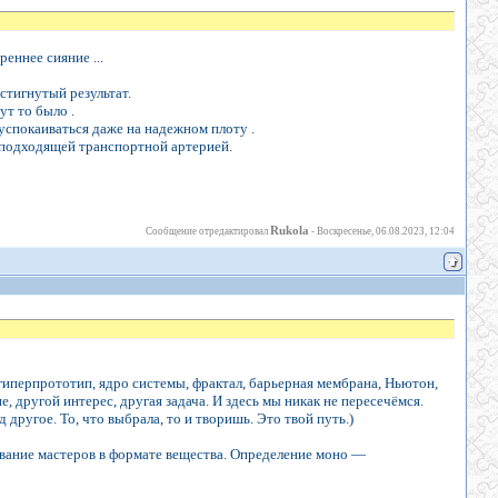
еннее сияние ...
стигнутый результат.
ут то было .
спокаиваться даже на надежном плоту .
 подходящей транспортной артерией.
Rukola
Сообщение отредактировал
-
Воскресенье, 06.08.2023, 12:04
иперпрототип, ядро системы, фрактал, барьерная мембрана, Ньютон,
, другой интерес, другая задача. И здесь мы никак не пересечёмся.
другое. То, что выбрала, то и творишь. Это твой путь.)
вание мастеров в формате вещества. Определение моно —