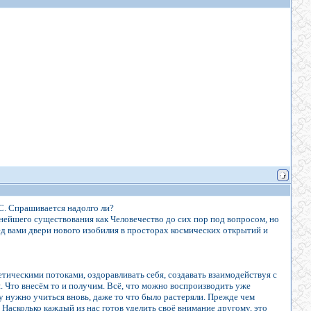
С. Спрашивается надолго ли?
нейшего существования как Человечество до сих пор под вопросом, но
д вами двери нового изобилия в просторах космических открытий и
гетическими потоками, оздоравливать себя, создавать взаимодействуя с
я. Что внесём то и получим. Всё, что можно воспроизводить уже
у нужно учиться вновь, даже то что было растеряли. Прежде чем
Насколько каждый из нас готов уделить своё внимание другому, это