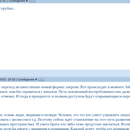
11:52 | Сообщение #
1310
струбил...
2023, 10:33 | Сообщение #
1311
переход на качественно новый формат энергии. Всё происходит в моменте Зи
ное, нам бы справиться с началом. Путь заложенный востребованностью даль
 отменял. И тогда в приоритете и полным доступом будут открывающиеся пере
в, только люди, людишки и нелюди. Человек, это тот кто умеет управлять энер
овать с космосом и т.д. Поэтому сейчас идёт становление на этот путь развити
льных пространствах. И уметь брать что либо тоже предстоит научиться. Всем
о хотя бы начать с внимания и понимания. Каждый хочет, чтобы его понимали. 