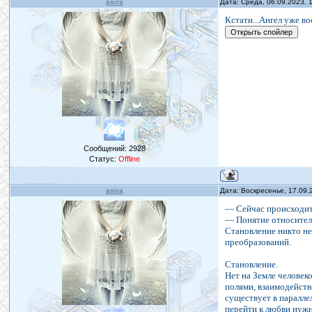
asira
Дата: Среда, 06.09.2023, 
Кстати...Ангел уже во
Сообщений:
2928
Статус:
Offline
asira
Дата: Воскресенье, 17.09.
— Сейчас происходит 
— Понятие относитель
Становление никто не
преобразований.
Становление.
Нет на Земле человеко
полями, взаимодейств
существует в паралле
перейти к любви нужн