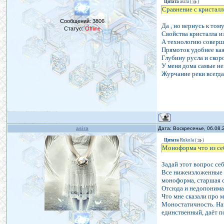
Цитата
asira
(
)
Сравнение с кристалл
Сообщений:
3806
Да , но вернусь к том
Статус:
Offline
Свойства кристалла и
А технологию совер
Прямоток удобнее каж
Глубину русла и скор
У меня дома самые не
Журчание реки всегда
asira
Дата: Воскресенье, 06.08.
Цитата
Rukola
(
)
Моноформа что из се
Задай этот вопрос себ
Все нижеизложенные т
моноформа, старшая си
Отсюда и недопониман
Что мне сказали про
Моностатичность. Нап
единственный, даёт п