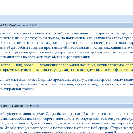
 09:57 | Сообщение #
1307
ение и с тебя слетают ошмётки "грязи", ты становишься прозрачным и тогда пон
т захватывающей тебя силы полёта, но понимаешь, что из чувства страха туда 
й и при этом не важны формы, важно чувство "поглощающее", своего рода "пара
ть её для себя и тогда ты протянешь её и вспомнишь... Когда выходишь в это 
. Это когда ты не делишь и не акцентрируешь. Сейчас даётся шанс выйти, ост
сознания себя во всех аспектах бытия и формализации.
. forma — вид, образ) — уточнение содержания познания, осуществляемое пос
которыми материальными конструкциями, позволяющими выявлять и фиксирова
енные системы, то необходимо проложить дорогу к этим энергетическим поля
ь всех под свой азимут, то это неправильно, так как у каждого он свой, а вот
ой отправной точкой.
, 08:03 | Сообщение #
1308
об существования в среде. Среда бывает разная. И контроль со стороны нез
ества. Способов познания серого много, но этот определяет всю энергетичес
ацию в моменте. Здесь принято руководствоваться схемами того мастерства, г
та. Формолизация настроена на поглощение материальной среды. Отдача всег
Способ определить возможности. Многое зависит от распределения Души в зн