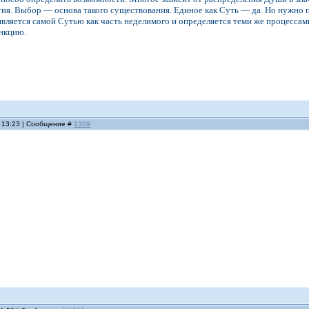
ия. Выбор — основа такого существования. Единое как Суть — да. Но нужно 
 является самой Сутью как часть неделимого и определяется теми же процессам
нкцию.
, 13:23 | Сообщение #
1309