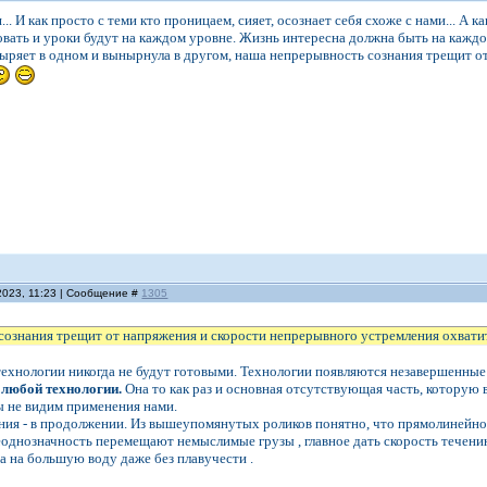
.. И как просто с теми кто проницаем, сияет, осознает себя схоже с нами... А 
вать и уроки будут на каждом уровне. Жизнь интересна должна быть на кажд
ныряет в одном и вынырнула в другом, наша непрерывность сознания трещит о
2023, 11:23 | Сообщение #
1305
ознания трещит от напряжения и скорости непрерывного устремления охватить, 
ехнологии никогда не будут готовыми. Технологии появляются незавершенные
 любой технологии.
Она то как раз и основная отсутствующая часть, которую в 
мы не видим применения нами.
ия - в продолжении. Из вышеупомянутых роликов понятно, что прямолинейнос
еоднозначность перемещают немыслимые грузы , главное дать скорость течени
а на большую воду даже без плавучести .