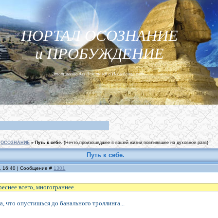
ПОРТАЛ ОСОЗНАНИЕ
и ПРОБУЖДЕНИЕ
Этот место для Искателей и Исследователей...
ОСОЗНАНИЕ
»
Путь к себе.
(Нечто,произошедшее в вашей жизни,повлиявшее на духовное разв)
Путь к себе.
, 16:40 | Сообщение #
1301
реснее всего, многограннее.
а, что опустишься до банального троллинга...