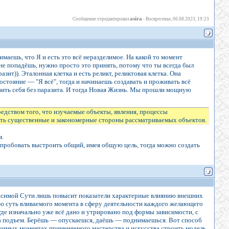
asira
Сообщение отредактировал
-
Воскресенье, 06.08.2023, 19:23
имаешь, что Я и есть это всё неразделимое. На какой то момент
не попадёшь, нужно просто это принять, потому что ты всегда был
зит)). Эталонная клетка и есть реликт, реликтовая клетка. Она
состояние — "Я всё", тогда и начинаешь создавать и проживать всё
авить себя без паразита. И тогда Новая Жизнь. Мы прошли мощную
редством того, что изучаемые объекты, явления, процессы
ть существенные и закономерные стороны рассматриваемых объектов.
м.
 попробовать выстроить общий, имея общую цель, тогда можно создать
ависимой Сути лишь повысит показатели характерные влиянию внешних
кую суть вливаемого момента в сферу деятельности каждого желающего
де изначально уже всё дано и утрировано под формы зависимости, с
да подъем. Берёшь — опускаешся, даёшь — поднимаешься. Вот способ
ачимых моментах применяемого мастерства и искусства строить модель