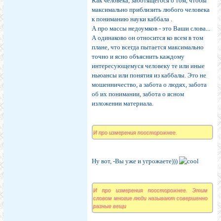
Как человека, заботящегося о том, чтобы
максимально приблизить любого человека
к пониманию науки каббала .
А про массы недоумков - это Ваши слова...
А одинаково он относится ко всем в том
плане, что всегда пытается максимально
точно и ясно объяснить каждому
интересующемуся человеку те или иные
ньюансы или понятия из каббалы. Это не
мошенничество, а забота о людях, забота
об их понимании, забота о ясном
изложении материала.
И про измерения поосторожнее.
Ну вот, -Вы уже и угрожаете)))
И про измерения поосторожнее. Этим
словом многие люди называют совершенно
разные вещи