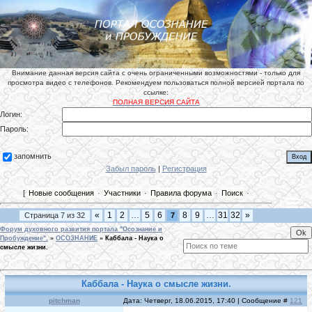
Внимание данная версия сайта с очень ограниченными возможностями - только для
просмотра видео с телефонов. Рекомендуем пользоваться полной версией портала по
ссылке:
ПОЛНАЯ ВЕРСИЯ САЙТА
Логин:
Пароль:
запомнить
Забыл пароль
|
Регистрация
[
Новые сообщения
·
Участники
·
Правила форума
·
Поиск
·
«
1
2
…
5
6
8
9
…
31
32
»
Страница
7
из
32
7
Форум духовного развития портала "Осознание и
Пробуждение".
»
ОСОЗНАНИЕ
»
Каббала - Наука о
смысле жизни.
Каббала - Наука о смысле жизни.
pitchman
Дата: Четверг, 18.06.2015, 17:40 | Сообщение #
121