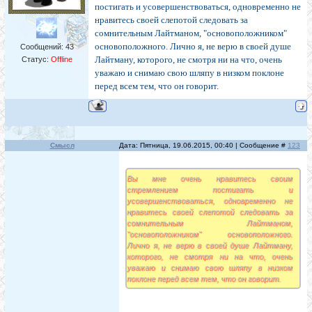
постигать и усовершенствоваться, одновременно не
нравитесь своей слепотой следовать за
сомнительным Лайтманом, "основоположником"
основоположного. Лично я, не верю в своей душе
Сообщений:
43
Лайтману, которого, не смотря ни на что, очень
Статус:
Offline
уважаю и снимаю свою шляпу в низком поклоне
перед всем тем, что он говорит.
Смысл
Дата: Пятница, 19.06.2015, 00:40 | Сообщение #
123
Вы мне очень нравитесь своим
стремлением постигать и
усовершенствоваться, одновременно не
нравитесь своей слепотой следовать за
сомнительным Лайтманом,
"основоположником" основоположного.
Лично я, не верю в своей душе Лайтману,
которого, не смотря ни на что, очень
уважаю и снимаю свою шляпу в низком
поклоне перед всем тем, что он говорит.