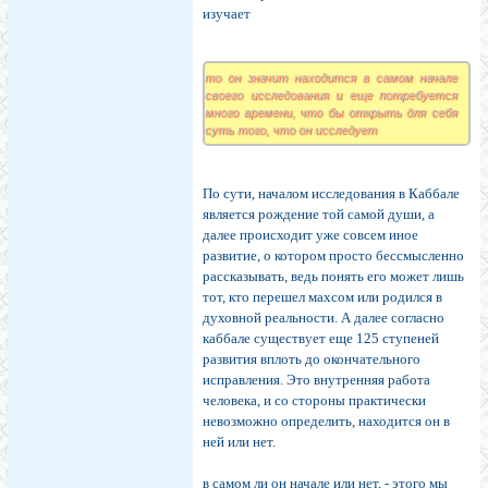
изучает
то он значит находится в самом начале
своего исследования и еще потребуется
много времени, что бы открыть для себя
суть того, что он исследует
По сути, началом исследования в Каббале
является рождение той самой души, а
далее происходит уже совсем иное
развитие, о котором просто бессмысленно
рассказывать, ведь понять его может лишь
тот, кто перешел махсом или родился в
духовной реальности. А далее согласно
каббале существует еще 125 ступеней
развития вплоть до окончательного
исправления. Это внутренняя работа
человека, и со стороны практически
невозможно определить, находится он в
ней или нет.
в самом ли он начале или нет, - этого мы