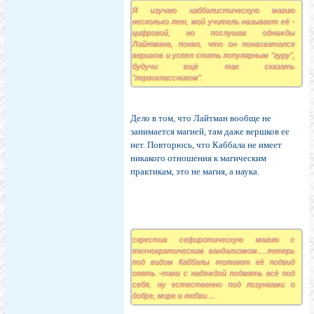
Я изучаю каббалистическую магию
несколько лет, мой учитель называет её -
цифровой, но послушав однажды
Лайтмана, понял, что он понахватался
вершков и успел стать популярным "гуру",
будучи ещё так сказать
"первоклассником".
Дело в том, что Лайтман вообще не
занимается магией, там даже вершков ее
нет. Повторюсь, что Каббала не имеет
никакого отношения к магическим
практикам, это не магия, а наука.
скрестив сефиротическую магию с
технократическим вандализмом.....теперь
под видом Каббалы толкают её подвид
опять -таки с надеждой подмять всё под
себя, ну естественно под лозунгами о
добре, мире и любви....