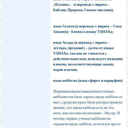
«Ктувим» – в переводе с иврита –
Библия, Пророки, Святые писания);
язык Галахи (в переводе с иврита – Свод
Законов) - близок к языку ТАНАХа;
язык Агады (в перевод с иврита –
легенда, предание) – далек от языка
ТАНАХа, так как не считается с
действительностью, использует названия
и имена, несоответствующие закону
корня и ветви;
язык каббалы (язык сфирот и парцуфим).
Первоначальным намерением ученых-
каббалистов было скрыть науку каббала от
масс, среди которых было распространено
мнение, что наука каббала есть не что
иное, как система воспитания – Мусар. И
потому первые ученые-каббалисты
скрывали науку каббала, используя при ее