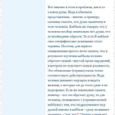
Вот именно в этом и проблема, как и со
словом душа. Ведь в обычном
представлении, - многие, к примеру,
склонны считать, что душа заключена в
тело человека. Каббала же говорит, что у
человека вообще изначально нет души, что
ее необходимо обрести. То есть В каббале
свое специфическое понимание этого
термина. Поэтому для первого
ознакомления просто легче сказать, что в
результате изучения каббалы человек
обретает новый - шестой орган ощущений,
в котором он чувствует новую реальность.
Это объяснение (термин) очень точно
соответствует действительности. Ведь
человек начинает ощущать и видеть
явления, о которых он до этого даже и не
подозревал. Если же изначально сказать
новичку - что он обретает душу, то для
человека, незнакомого с (терминологией
каббалы) с тем, что подразумевают под
душой именно в каббале - сразу возникнет
путаница, - "как это?" "Значит у меня нет