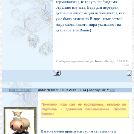
терминология, которую необходимо
отдельно изучать. Ведь для передачи
духовной информации используется, как
уже было отмечено Выше - язык ветвей,
когда слова нашего мира указывают на
духовное. (см Выше)
pitchman
Сообщение отредактировал
-
Четверг, 18.06.2015,
17:42
MikelaParadizo
Дата: Четверг, 18.06.2015, 18:14 | Сообщение #
122
По-моему пока сам не постигнешь, реально не
ощутишь - сравнения бессмысленны. Просто
догадки.
Вы мне очень нравитесь своим стремлением