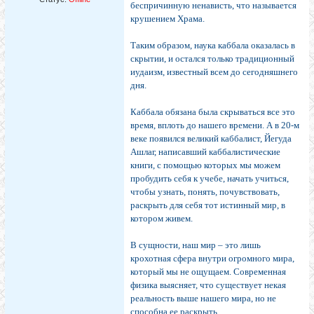
беспричинную ненависть, что называется
крушением Храма.
Таким образом, наука каббала оказалась в
скрытии, и остался только традиционный
иудаизм, известный всем до сегодняшнего
дня.
Каббала обязана была скрываться все это
время, вплоть до нашего времени. А в 20-м
веке появился великий каббалист, Йегуда
Ашлаг, написавший каббалистические
книги, с помощью которых мы можем
пробудить себя к учебе, начать учиться,
чтобы узнать, понять, почувствовать,
раскрыть для себя тот истинный мир, в
котором живем.
В сущности, наш мир – это лишь
крохотная сфера внутри огромного мира,
который мы не ощущаем. Современная
физика выясняет, что существует некая
реальность выше нашего мира, но не
способна ее раскрыть.