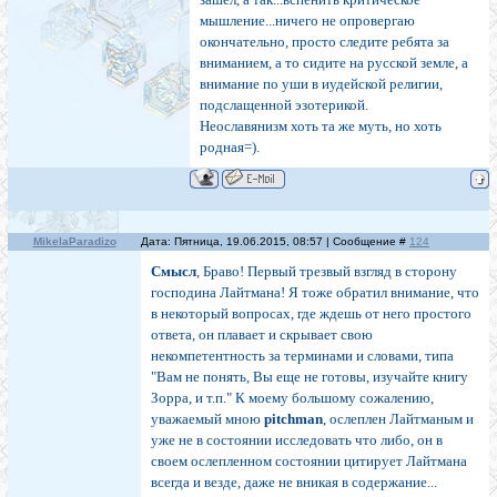
мышление...ничего не опровергаю
окончательно, просто следите ребята за
вниманием, а то сидите на русской земле, а
внимание по уши в иудейской религии,
подслащенной эзотерикой.
Неославянизм хоть та же муть, но хоть
родная=).
MikelaParadizo
Дата: Пятница, 19.06.2015, 08:57 | Сообщение #
124
Смысл
, Браво! Первый трезвый взгляд в сторону
господина Лайтмана! Я тоже обратил внимание, что
в некоторый вопросах, где ждешь от него простого
ответа, он плавает и скрывает свою
некомпетентность за терминами и словами, типа
"Вам не понять, Вы еще не готовы, изучайте книгу
Зорра, и т.п." К моему большому сожалению,
уважаемый мною
pitchman
, ослеплен Лайтманым и
уже не в состоянии исследовать что либо, он в
своем ослепленном состоянии цитирует Лайтмана
всегда и везде, даже не вникая в содержание...