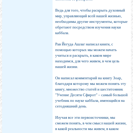
Ведь для того, чтобы раскрыть духовный
мир, управляющий всей нашей жизнью,
необходимы другие инструменты, которые
обретают посредством изучения науки
каббала.
Рав Йегуда Ашлаг написал книги, с
помощью которых мы можем начать
учиться и раскрыть, в каком мире
находимся, для чего живем, в чем цель
нашей жизни.
Он написал комментарий на книгу Зоар,
благодаря которому мы можем понять эту
книгу, множество статей и шеститомник
"Учение Десяти Сфирот" – самый большой
учебник по науке каббала, имеющийся на
сегодняшний день.
Изучая все эти первоисточники, мы
сможем понять, в чем смысл нашей жизни,
в какой реальности мы живем, в каком