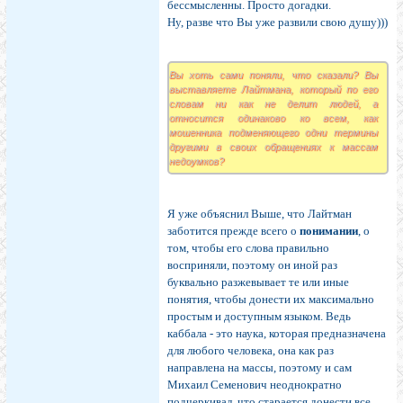
бессмысленны. Просто догадки.
Ну, разве что Вы уже развили свою душу)))
Вы хоть сами поняли, что сказали? Вы
выставляете Лайтмана, который по его
словам ни как не делит людей, а
относится одинаково ко всем, как
мошенника подменяющего одни термины
другими в своих обращениях к массам
недоумков?
Я уже объяснил Выше, что Лайтман
заботится прежде всего о
понимании
, о
том, чтобы его слова правильно
восприняли, поэтому он иной раз
буквально разжевывает те или иные
понятия, чтобы донести их максимально
простым и доступным языком. Ведь
каббала - это наука, которая предназначена
для любого человека, она как раз
направлена на массы, поэтому и сам
Михаил Семенович неоднократно
подчеркивал, что старается донести все