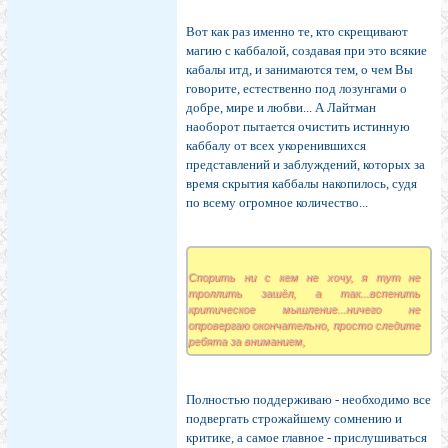
Вот как раз именно те, кто скрещивают
магию с каббалой, создавая при это всякие
кабалы итд, и занимаются тем, о чем Вы
говорите, естественно под лозунгами о
добре, мире и любви... А Лайтман
наоборот пытается очистить истинную
каббалу от всех укоренившихся
представлений и заблуждений, которых за
время скрытия каббалы накопилось, судя
по всему огромное количество...
Спорить ни с кем не хочу, я тут не
троллить зашёл, а так...вспенить
критическое мышление...ничего не
опровергаю окончательно, просто следите
ребята за вниманием,
Полностью поддерживаю - необходимо все
подвергать строжайшему сомнению и
критике, а самое главное - прислушиваться