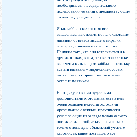
необходимости предварительного
исследования ее связи с предшествующим
ей или следующим за ней.
Язык каббалы включен во все
вышеописанные языки, но использование
названий объектов высшего мира, их
гематрий, принадлежит только ему.
Причина того, что они встречаются и в
других языках, в том, что все языки тоже
включены в язык науки каббала, поскольку
все эти названия – выражение особых
частностей, которые помогают всем
остальным языкам.
Но наряду со всеми чудесными
достоинствами этого языка, есть в нем
очень большой недостаток: будучи
чрезвычайно сложным, практически
ускользающим из разряда человеческого
постижения, разобраться в нем возможно
только с помощью объяснений ученого-
каббалиста, ранее постигшего все