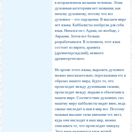
в исправленном желании человека. Этим
духовным категориям нет названия, как
ничему духовному, потому что все
духовное – это ощущения. В высшем мире
нет языка. Каббалисты изобрели для себя
язык. Начался он с Адама, но вообще, с
Авраама. Затем все больше
разрабатывался. В основном, этот язык
состоит из иврита, арамита
(древнеперсидский), немного
древнегреческого.
Но кроме этого языка, выразить духовное
можно иносказательно, пересказывая его в
образах нашего мира, будто то, что
происходит между духовными силами,
происходит между людьми и объектами в
нашем мире. Соответствие духовных сил
нашему миру каббалисты видят явно, ведь
свыше нисходит к нам в мир все. Поэтому
называя высшие силы именами тех мест,
куда они нисходят в наш мир, можно
описывать то, что происходит наверху.
Этот язык называется язык ветвей.