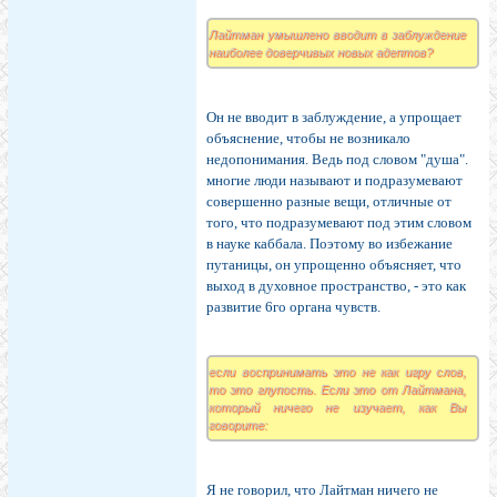
Лайтман умышлено вводит в заблуждение
наиболее доверчивых новых адептов?
Он не вводит в заблуждение, а упрощает
объяснение, чтобы не возникало
недопонимания. Ведь под словом "душа".
многие люди называют и подразумевают
совершенно разные вещи, отличные от
того, что подразумевают под этим словом
в науке каббала. Поэтому во избежание
путаницы, он упрощенно объясняет, что
выход в духовное пространство, - это как
развитие 6го органа чувств.
если воспринимать это не как игру слов,
то это глупость. Если это от Лайтмана,
который ничего не изучает, как Вы
говорите:
Я не говорил, что Лайтман ничего не