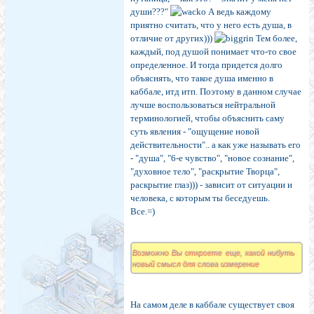
души???"
А ведь каждому
приятно считать, что у него есть душа, в
отличие от других)))
Тем более,
каждый, под душой понимает что-то свое
определенное. И тогда придется долго
объяснять, что такое душа именно в
каббале, итд итп. Поэтому в данном случае
лучше воспользоваться нейтральной
терминологией, чтобы объяснить саму
суть явления - "ощущение новой
действительности".. а как уже называть его
- "душа", "6-е чувство", "новое сознание",
"духовное тело", "раскрытие Творца",
раскрытие глаз))) - зависит от ситуации и
человека, с которым ты беседуешь.
Все.=)
Возможно Вы откроете еще, какой нибуть
новый смысл для слова измерение
На самом деле в каббале существует своя