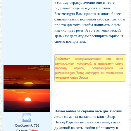
к своему сердцу, именно оно в итоге
подскажет - где находится истина.
Рекомендую Вам, просто немного более
ознакомиться с истинной каббалы, хотя бы
просто для того, чтобы понимать, о чем
именно идет речь. А то этот магический
ярлык не дает людям расширить горизонт
своего восприятия.
Лайтман отгораживается от всех
религиозных компаний, и называет свою
Каббалу наукой, опирающуюся на
религиозную Тору, которую он постигает
чтением книги Зорра
Наука каббала скрывалась две тысячи
лет,
с момента написания книги Зоар.
Народ Израиля вышел в изгнание, упав с
Сообщений:
726
духовной высоты любви к ближнему в
Статус:
Offline