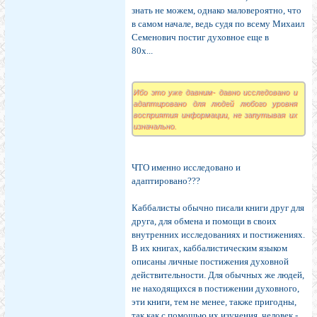
знать не можем, однако маловероятно, что
в самом начале, ведь судя по всему Михаил
Семенович постиг духовное еще в
80х...
Ибо это уже давним- давно исследовано и
адаптировано для людей любого уровня
восприятия информации, не запутывая их
изначально.
ЧТО именно исследовано и
адаптировано???
Каббалисты обычно писали книги друг для
друга, для обмена и помощи в своих
внутренних исследованиях и постижениях.
В их книгах, каббалистическим языком
описаны личные постижения духовной
действительности. Для обычных же людей,
не находящихся в постижении духовного,
эти книги, тем не менее, также пригодны,
так как с помощью их изучения, человек -