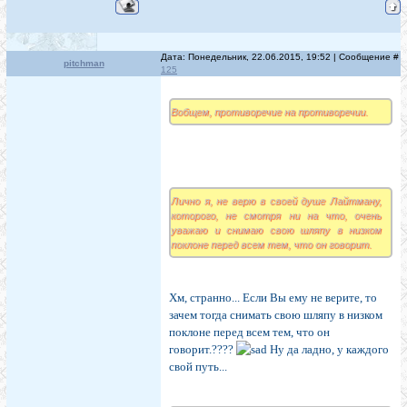
Дата: Понедельник, 22.06.2015, 19:52 | Сообщение #
pitchman
125
Вобщем, противоречие на противоречии.
Лично я, не верю в своей душе Лайтману,
которого, не смотря ни на что, очень
уважаю и снимаю свою шляпу в низком
поклоне перед всем тем, что он говорит.
Хм, странно... Если Вы ему не верите, то
зачем тогда снимать свою шляпу в низком
поклоне перед всем тем, что он
говорит.????
Ну да ладно, у каждого
свой путь...