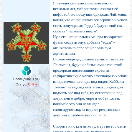
Я изучаю каббалистическую магию
несколько лет, мой учитель называет её -
цифровой, но послушав однажды Лайтмана,
понял, что он понахватался вершков и успел
стать популярным "гуру", будучи ещё так
сказать "первоклассником".
Ну а его национальная манера из короткой
фразы создать опус добавив "воды" -
окончательно спровоцировала бум
адептомании.
В свою очередь древние атланты такие же
Лайтманы, будучи обезьянами с гранатой
прохерили цивилизацию скрестив
сефиротическую магию с технократическим
Сообщений:
1708
вандализмом.....теперь под видом Каббалы
Статус:
Offline
толкают её подвид опять таки с надеждой
подмять всё под себя, ну естественно под
лозунгами о добре, мире и любви....я так
понимаю это они коллайдер
спонсируют...наука ведь от религиозных
доктрин в Каббале нога об ногу.
Спорить ни с кем не хочу, я тут не троллить
зашёл, а так...вспенить критическое