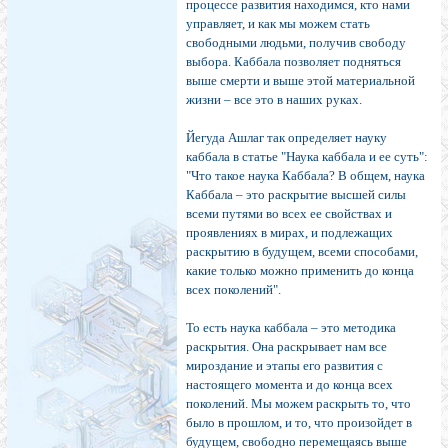
процессе развития находимся, кто нами
управляет, и как мы можем стать
свободными людьми, получив свободу
выбора. Каббала позволяет подняться
выше смерти и выше этой материальной
жизни – все это в наших руках.
Йегуда Ашлаг так определяет науку
каббала в статье "Наука каббала и ее суть":
"Что такое наука Каббала? В общем, наука
Каббала – это раскрытие высшей силы
всеми путями во всех ее свойствах и
проявлениях в мирах, и подлежащих
раскрытию в будущем, всеми способами,
какие только можно применить до конца
всех поколений".
То есть наука каббала – это методика
раскрытия. Она раскрывает нам все
мироздание и этапы его развития с
настоящего момента и до конца всех
поколений. Мы можем раскрыть то, что
было в прошлом, и то, что произойдет в
будущем, свободно перемещаясь выше