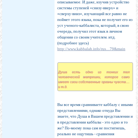
описываемое. И даже, изучив устройство
системы ступеней «снизу-вверх» и
«сверху-вниз», изучающий все равно не
поймет этого языка, пока не получит его из
уст ученого-каббалиста, который, в свою
очередь, получил этот язык в личном
общении со своим учителем. итд.
(подробнее здесь)
http://www.kabbalah.info/rus....79&main
Душа есть одно из тонких тел
человеческой матрешки, которое само
имеет свои собственные органы чувств....
и т.д.
Вы все время сравниваете каббалу с иными
представлениями, однако откуда Вы
знаете, что Душа в Вашем представлении и
в представлении каббалы - это одно и то
же? По-моему пока сам не постигнешь,
реально не ощутишь - сравнения