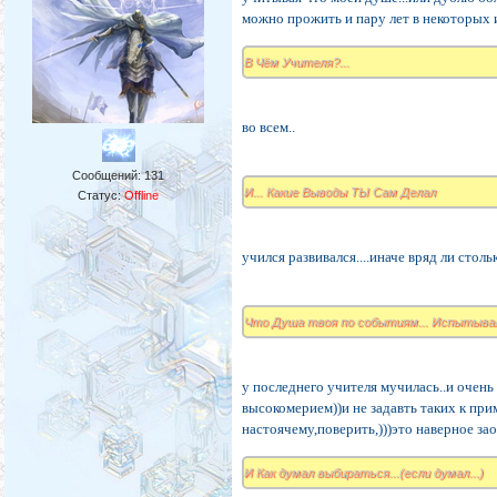
можно прожить и пару лет в некоторых и
В Чём Учителя?...
во всем..
Сообщений:
131
И... Какие Выводы ТЫ Сам Делал
Статус:
Offline
учился развивался....иначе вряд ли столь
Что Душа твоя по событиям... Испытывал
у последнего учителя мучилась..и очень 
высокомерием))и не задавть таких к при
настоячему,поверить,)))это наверное за
И Как думал выбираться...(если думал...)