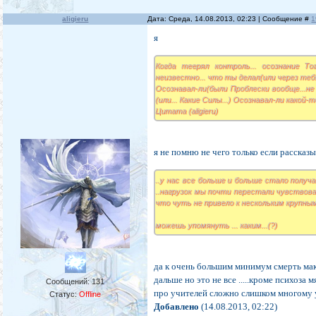
aligieru
Дата: Среда, 14.08.2013, 02:23 | Сообщение #
1
я
Когда теерял контроль... осознание Тог
неизвестно... что ты делал(или через тебя
Осознавал-ли(были Проблески вообще...не 
(или... Какие Силы...) Осознавал-ли какой-
Цитата (aligieru)
я не помню не чего только если рассказы
..у нас все больше и больше стало получ
..нагрузок мы почти перестали чувствова
что чуть не привело к нескольким крупны
можешь упомянуть ... каким...(?)
да к очень большим минимум смерть макс
дальше но это не все .....кроме психоза
Сообщений:
131
про учителей сложно слишком многому уч
Статус:
Offline
Добавлено
(14.08.2013, 02:22)