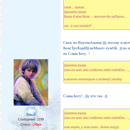
своя....чужая...
Цитата (аша)
Была-б моя Воля...- молчал-бы наПрочь...
хм...а чья тогда?!
Своя, но ВертикАльная ))), посему и м
КонсТруКциИ)) неМного чужОй...)) но 
но Слава Богу...!
Цитата (аша)
(как-же мне эти скоБочки надо-надоЕли......)
а может некоторые и видят)) улыбку
Слава Богу!...))), что так...))
Цитата (аша)
(как-же мне эти скоБочки надо-надоЕли......)
Сообщений:
2199
Статус:
Offline
так верни, у кого взял...делов то))))