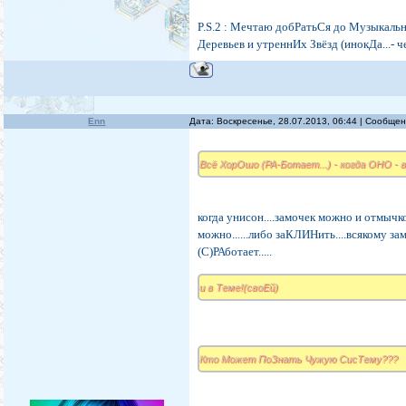
P.S.2 : Мечтаю добРатьСя до Музыкальн
Деревьев и утреннИх Звёзд (инокДа...- че
Enn
Дата: Воскресенье, 28.07.2013, 06:44 | Сообще
Всё ХорОшо (РА-Ботает...) - когда ОНО - 
когда унисон....замочек можно и отмычк
можно......либо заКЛИНить....всякому з
(С)РАботает.....
и в Теме!(своЕй)
Кто Может ПоЗнать Чужую СисТему???