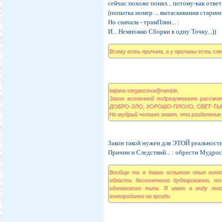
сейчас похоже понял... потому-как ответ
(попытка номер ... вытаскивания старин
Но сначала - трамПлин... :
И... Немножко Сборки в одну Точку...))
Всему есть причина, а у причины есть сл
tatjana-steganceva@ramble,
Закон вселенной подразумевает рассма
ДОБРО-ЗЛО, ХОРОШО-ПЛОХО, СВЕТ-ТЬ
Но мудрый человек знает, что разделени
Закон такой нужен для ЭТОЙ реальности
Причин и Следствий... : обрести Мудрос
Вообще то я давно испытал опыл вопло
области бесконечного дублированно, т
одинакового типа. Я имею в виду лого
виноградинки на грозди.