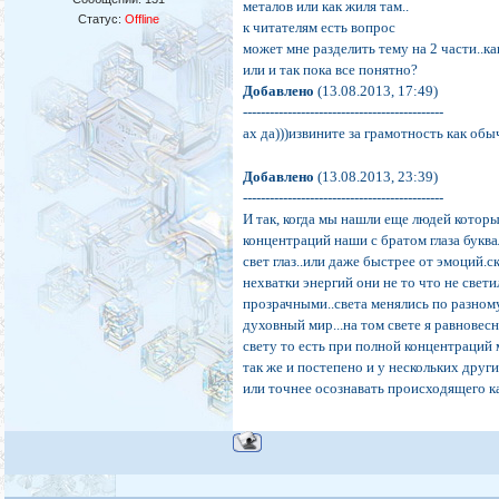
металов или как жиля там..
Статус:
Offline
к читателям есть вопрос
может мне разделить тему на 2 части..к
или и так пока все понятно?
Добавлено
(13.08.2013, 17:49)
---------------------------------------------
ах да)))извините за грамотность как обы
Добавлено
(13.08.2013, 23:39)
---------------------------------------------
И так, когда мы нашли еще людей которы
концентраций наши с братом глаза букв
свет глаз..или даже быстрее от эмоций.с
нехватки энергий они не то что не свет
прозрачными..света менялись по разном
духовный мир...на том свете я равновес
свету то есть при полной концентраций 
так же и постепено и у нескольких друг
или точнее осознавать происходящего ка