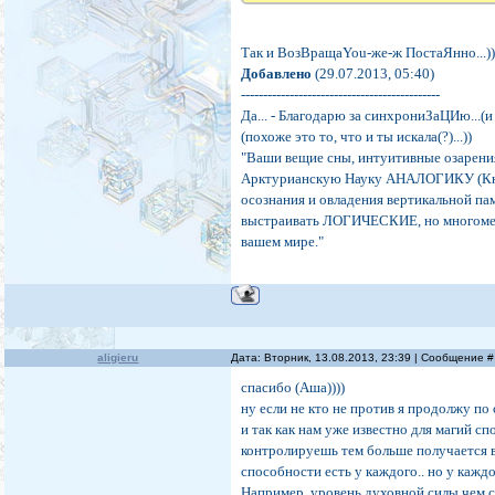
Так и ВозВращаYou-же-ж ПостаЯнно...)))))
Добавлено
(29.07.2013, 05:40)
---------------------------------------------
Да... - Благодарю за синхрониЗаЦИю...(и
(похоже это то, что и ты искала(?)...))
"Ваши вещие сны, интуитивные озарения
Арктурианскую Науку АНАЛОГИКУ (Книг
осознания и овладения вертикальной п
выстраивать ЛОГИЧЕСКИЕ, но многомер
вашем мире."
aligieru
Дата: Вторник, 13.08.2013, 23:39 | Сообщение 
спасибо (Аша))))
ну если не кто не против я продолжу по 
и так как нам уже известно для магий с
контролируешь тем больше получается в 
способности есть у каждого.. но у кажд
Например, уровень духовной силы чем с