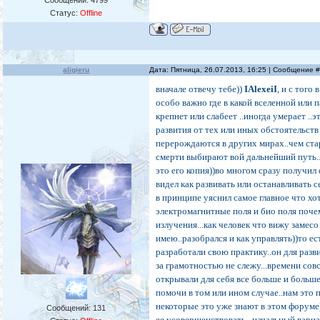
Сообщений:
4799
Статус:
Offline
aligieru
Дата: Пятница, 26.07.2013, 16:25 | Сообщение 
вначале отвечу тебе))
IAlexeiI
, и с того
особо важно где в какой вселенной или 
крепнет или слабеет ..иногда умерает ..
развития от тех или иных обстоятельств
перерождаются в других мирах..чем ста
смерти выбирают вой дальнейший путь.. 
это его копия))во многом сразу получил
видел как развивать или останавливать с
в принципе уяснил самое главное что х
электромагнитные поля и био поля почем
излучения...как человек что вижу замес
имею..разобрался и как управлять))то ес
разработали свою практику..он для разв
за грамотностью не слежу...времени сов
открывали для себя все больше и больше
помочи в том или ином случае..нам это п
некоторые это уже знают в этом форуме)
Сообщений:
131
ее усовершенствовать ..начальный вариа