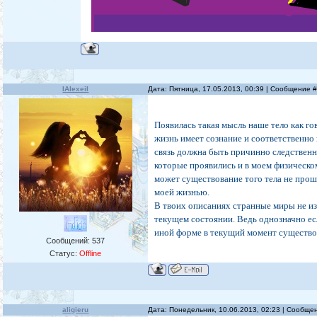
IAlexeiI
Дата: Пятница, 17.05.2013, 00:39 | Сообщение 
Появилась такая мысль наше тело как го
жизнь имеет сознание и соответственно 
связь должна быть причинно следственно
которые проявились и в моем физическом
может существование того тела не прошл
моей жизнью.
В твоих описаниях странные миры не и
текущем состоянии. Ведь однозначно ес
иной форме в текущий момент существов
Сообщений:
537
Статус:
Offline
aligieru
Дата: Понедельник, 10.06.2013, 02:23 | Сообще