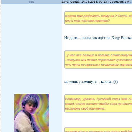
аша
Дата: Среда, 14.08.2013, 00:13 | Сообщение #
1
может мне разделить тему на 2 части..к
или и так пока все понятно?
Не дели..., пиши как идёт по Ходу Расска
..у нас все больше и больше стало получ
..нагрузок мы почти перестали чувствова
что чуть не привело к нескольким крупны
можешь упомянуть ... каким...(?)
Например, уровень духовной силы чем с
меня)..самое важное чтобы сила не стал
раскрыть свой таланты..
во всем вчем я научился мне помог мой ду