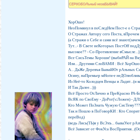
СЕРдОБОЛьный незаБЫВАЙ!
ХорОшо!
НеоПомянул в поСледНем Пост-е о Стра
О Стражах Автору сего Поста, вПрочем о
(а Стражи о Себе и сами всё знают(зачем
Тут...- В Свете неКоторых ПостОff подДу
высокое?? - Со-Противление вСмысле...))
Все СисьТемы Хороши! (выбиРАЙ на Вку
Или... Другими СлоВАМИ : Всё ХорОшо (Р
А... ДаЖе Деревъя БывайЮт рАзъных Си
Осину, наПремьер мНоги-е неДОлюбливают
Из Неё-то Колодцев Венцы и Ладят...(и
И Так Далее...)))
Всё Просто ОтЛично и ПреКрасно РА-Бот
ВсЯК по СвоЕму - ДоРог(\сЛожен) - ДЛЯ
Кто Может ПоЗнать Чужую СисТему??? - Е
Так и Пошло в ПоГоворКИ : Кто Спорит 
переВод)
(ведь Лись(ТЬ)я у ВсЭхъ... бываУют рА
Всё Зависит от ФокУса ВосПриятия...(