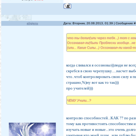
aligieru
Дата: Вторник, 20.08.2013, 01:39 | Сообщение 
что ты делал(или через тебя...) тот с кем
Осознавал-ли(были Проблески вообще...не 
(или... Какие Силы...) Осознавал-ли какой-
когда сливался я осозновал))люди не все
скребся в свою черепушку.....насчет выб
что..чтоб контролировать свою силу я пы
страшно,%)ну вот как то так)))
про учителей)))
ЧЕМУ Учили...?
контролю способностей...КАК ?? по разн
тому как противостоять способностям и 
изучать новые и новые...это очень долго 
учитывая что моей душе...или дублю боле