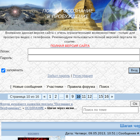
Внимание данная версия сайта с очень ограниченными возможностями - только для
просмотра видео с телефонов. Рекомендуем пользоваться полной версией портала по
ссылке:
ПОЛНАЯ ВЕРСИЯ САЙТА
Логин:
Пароль:
запомнить
Забыл пароль
|
Регистрация
[
Новые сообщения
·
Участники
·
Правила форума
·
Поиск
·
«
1
2
…
8
9
11
12
…
15
16
»
Страница
10
из
16
10
Форум духовного развития портала "Осознание и
Пробуждение".
»
ОСОЗНАНИЕ
»
Шагая через жизни...
Шагая чер
космич
Дата: Четверг, 09.05.2013, 10:51 | Сообщение 