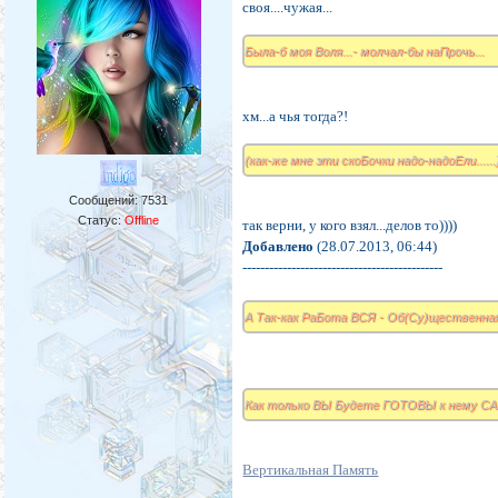
своя....чужая...
Была-б моя Воля...- молчал-бы наПрочь...
хм...а чья тогда?!
(как-же мне эти скоБочки надо-надоЕли......)
Сообщений:
7531
Статус:
Offline
так верни, у кого взял...делов то))))
Добавлено
(28.07.2013, 06:44)
---------------------------------------------
А Так-как РаБота ВСЯ - Об(Су)щественная
Как только ВЫ Будете ГОТОВЫ к нему С
Вертикальная Память