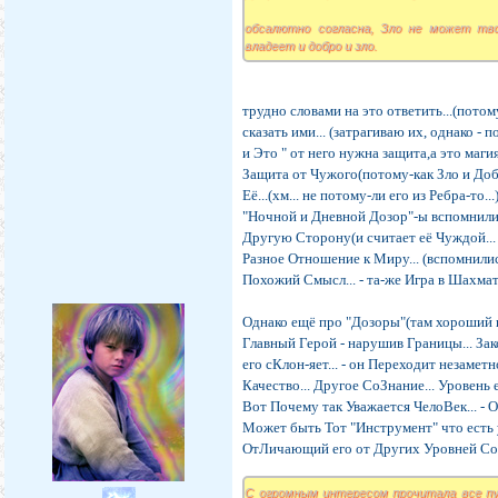
обсалютно согласна, Зло не может тв
владеет и добро и зло.
трудно словами на это ответить...(потом
сказать ими... (затрагиваю их, однако - 
и Это " от него нужна защита,а это маги
Защита от Чужого(потому-как Зло и Доб
Её...(хм... не потому-ли его из Ребра-то...
"Ночной и Дневной Дозор"-ы вспомнилис
Другую Сторону(и считает её Чуждой... 
Разное Отношение к Миру... (вспомнили
Похожий Смысл... - та-же Игра в Шахматы
Однако ещё про "Дозоры"(там хороший п
Главный Герой - нарушив Границы... Зак
его сКлон-яет... - он Переходит незаме
Качество... Другое СоЗнание... Уровень ег
Вот Почему так Уважается ЧелоВек... - 
Может быть Тот "Инструмент" что есть 
ОтЛичающий его от Других Уровней СоЗ
С огромным интересом прочитала все п