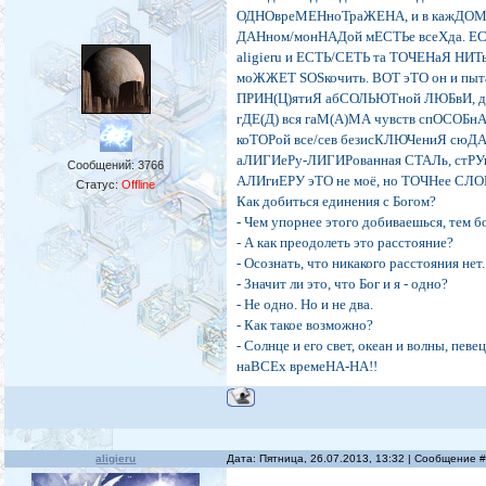
ОДНОвреМЕНноТраЖЕНА, и в кажДОМи 
ДАНном/монНАДой мЕСТЬе всеХда. ЕС
aligieru и ЕСТЬ/СЕТЬ та ТОЧЕНаЯ НИТ
моЖЖЕТ SOSкочить. ВОТ эТО он и пы
ПРИН(Ц)ятиЯ абСОЛЬЮТной ЛЮБвИ, д
гДЕ(Д) вся гаМ(А)МА чувств спОСОБн
коТОРой все/сев безисКЛЮЧениЯ сюДА
аЛИГИеРу-ЛИГИРованная СТАЛь, стРУн
Сообщений:
3766
АЛИгиЕРУ эТО не моё, но ТОЧНее СЛ
Статус:
Offline
Как добиться единения с Богом?
- Чем упорнее этого добиваешься, тем б
- А как преодолеть это расстояние?
- Осознать, что никакого расстояния нет.
- Значит ли это, что Бог и я - одно?
- Не одно. Но и не два.
- Как такое возможно?
- Солнце и его свет, океан и волны, певец
наВСЕх времеНА-НА!!
aligieru
Дата: Пятница, 26.07.2013, 13:32 | Сообщение 