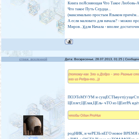
Книга поЯсняющая Что Такое Любовь-Аг
Что такое Путь Сердца...
(максимально простым Языком причём...
А если маловато для начала? - можно пр
Миров...)(для Начала - вполне достаточно
страж_вселенной
Дата: Воскресенье, 28.07.2013, 01:25 | Сообще
(потому-как Зло и Добро - это Разные сто
его из Ребра-то...))
ПОЭТоМУ/УМ и сущЕСТЬвует(сущеСтвУ
ЦЕплет,ЦЕлая,ЦЕль- чТО из ЦЕнтРА 
чтобы Один ProНик
родНИК, и чеРЕЗЬ нЕГО новое ВРЕМЯ