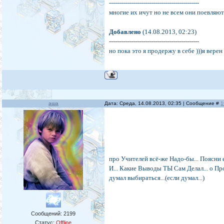
---------------------------------------------
многие их ичут но не всем они поевляються
Добавлено
(14.08.2013, 02:23)
---------------------------------------------
но пока это я продержу в себе )))я верен
аша
Дата: Среда, 14.08.2013, 02:35 | Сообщение #
1
про Учителей всё-же Надо-бы... Поясни 
И... Какие Выводы ТЫ Сам Делал... о Про
думал выбираться...(если думал...)
Сообщений:
2199
Статус:
Offline