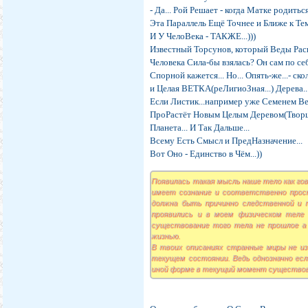
- Да... Рой Решает - когда Матке родиться
Эта Параллель Ещё Точнее и Ближе к Теме
И У ЧелоВека - ТАКЖЕ...)))
Известный Торсунов, который Веды Раскр
Человека Сила-бы взялась? Он сам по себе
Спорной кажется... Но... Опять-же...-
и Целая ВЕТКА(реЛигиоЗная...) Дерева...
Если Листик...например уже Семенем Ве
ПроРастёт Новым Целым Деревом(Творцом 
Планета... И Так Дальше...
Всему Есть Смысл и ПредНазначение...
Вот Оно - Единство в Чём...))
Появилась такая мысль наше тело как гов
имеет сознание и соответственно прос
должна быть причинно следственной и 
проявились и в моем физическом теле 
существование того тела не прошлое а
жизнью.
В твоих описаниях странные миры не и
текущем состоянии. Ведь однозначно ес
иной форме в текущий момент существова