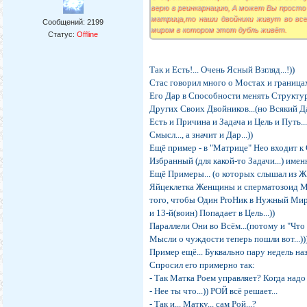
верю в реинкарнацию, А может Вы просто 
матрица,то наши двойники живут во вс
Сообщений:
2199
миром в котором этот дубль живёт.
Статус:
Offline
Так и Есть!... Очень Ясный Взгляд...!))
Стас говорил много о Мостах и границ
Его Дар в Способности менять Структур
Других Своих Двойников...(но Всякий Дар
Есть и Причина и Задача и Цель и Путь..
Смысл..., а значит и Дар...))
Ещё пример - в "Матрице" Нео входит к С
Избранный (для какой-то Задачи...) именн
Ещё Примеры... (о которых слышал из Жиз
Яйцеклетка Женщины и сперматозоид Муж
того, чтобы Один ProНик в Нужный Мир.
и 13-й(воин) Попадает в Цель...))
Параллели Они во Всём...(потому и "Что вв
Мысли о чуждости теперь пошли вот...))
Пример ещё... Буквально пару недель на
Спросил его примерно так:
- Так Матка Роем управляет? Когда надо 
- Нее ты что...)) РОЙ всё решает...
- Так и... Матку... сам Рой...?