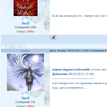
Если мы испытали это , значит оно уже 
Сообщений:
1293
Статус:
Offline
aligieru
Дата: Четверг, 09.05.2013, 12:00 | Сообщение 
tatjana-steganceva@ramble
, я тоже так
Добавлено
(09.05.2013, 12:00)
---------------------------------------------
я не говорил что это прошлые жизни я д
туда, здесь появляются......
Сообщений:
131
Статус:
Offline