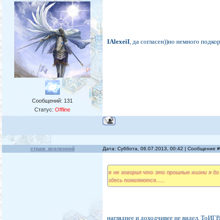
IAlexeiI
, да согласен))но немного подко
Сообщений:
131
Статус:
Offline
страж_вселенной
Дата: Суббота, 06.07.2013, 00:42 | Сообщение 
я не говорил что это прошлые жизни я до
здесь появляются......
нагляднее и доходчивее не видел. То