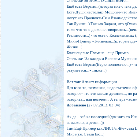
Опять-же об этом... О Связи Всего...
Ещё есть Версия...(которая мне очень даж
Есть Души настолько Мощные-что Имею
могут как ПроявлятьСя и Взаимодействов
Так Лучше...) Так как Задачи, что дОлж
тоже что-то о дюжине говорилось...(нев
Реальности...) - то есть о Коллективных (
Мини-Пример - Близнецы...(которые где-
Жизни...)
Близнецовые Пламена - ещё Пример...
Опять-же "За каждым Великим Мужчиной -
Ещё есть Версия(Верю полностью...) - ч
разумеется... - Также...)
Вот такой пакет информации...
Для кого-то, возможно, недостаточно офо
говорил - что эти мысли древние..., но р
говорить... или незачем... А теперь - возм
Добавлено
(27.07.2013, 03:04)
---------------------------------------------
Ах да... забыл последний(для кого-то Ин
возможно, и резон...))
Там Ещё Пример как ЛИСТ\пЧёл - стал Ц
Мира(т.е. Стала Ею...)