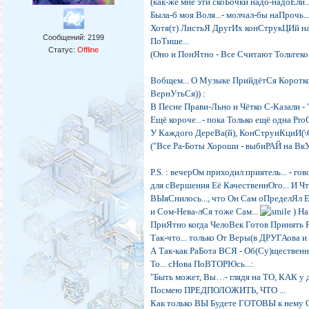
(как-же мне эти скоБочки надо-надоЕли.....
Была-б моя Воля...- молчал-бы наПрочь..
Хотя(т) ЛистьЯ ДругИх конСтрукЦИй на
Сообщений:
2199
ПоТише...
Статус:
Offline
(Оно и ПонЯтно - Все Считают Тольтеко
Вобщем... О Музыке ПрийдётСя Коротко(е
ВернУтьСя)) :
В Песне Прави-Льно и Чётко С-Казали - 
Ещё короче...- пока Только ещё одна P
У Каждого ДереВа(й), КонСтруиКциИ(\
("Все Ра-Боты Хороши - выбиРАЙ на ВкУс
P.S. : вечерОм приходил приятель... - го
для сВершения Её КачественнОго... И Чт
ВЫяСнилось..., что Он Сам оПределЯл Ей
и Сом-Нева-лСя тоже Сам...
) На
ПриЯтно когда ЧелоВек Готов Принять Ра
Так-что... только От Веры(в ДРУГАова и Е
А Так-как РаБота ВСЯ - Об(Су)щественн
То... сНова ПоВТОРЮсь...:
"Быть может, Вы…- глядя на ТО, КАК
Посмею ПРЕДПОЛОЖИТЬ, ЧТО ...
Как только ВЫ Будете ГОТОВЫ к нему