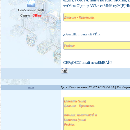
еДИН, а О!СТАЛЬные поТОМ/МОТив, т.
чтОб за О!дин рАЗЪ в саМЫй нуЖ(Е)Н
Сообщений:
3766
Статус:
Offline
Дальше - Практика..
дАльШЕ практиКУЙ и
ProНик
СЕРдОБОЛьный незаБЫВАЙ!
аша
Дата: Воскресенье, 28.07.2013, 04:44 | Сообще
Цитата (аша)
Дальше - Практика..
дАльШЕ практиКУЙ и
Цитата (аша)
ProНик