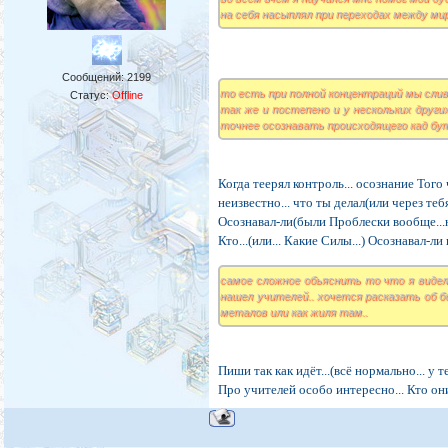
на себя насыплял при переходах между ми
Сообщений:
2199
то есть при полной концентраций мы слив
Статус:
Offline
так же и постепено и у нескольких други
точнее осознавать происходящего кад бут
Когда теерял контроль... осознание Того ч
неизвестно... что ты делал(или через тебя.
Осознавал-ли(были Проблески вообще...не
Кто...(или... Какие Силы...) Осознавал-л
самое сложное обьяснить то что я видел 
нашел учителей.. хочется расказать об б
металов или как жиля там..
Пиши так как идёт...(всё нормально... у т
Про учителей особо интересно... Кто они 