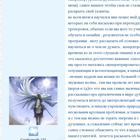
меня)..самое важное чтобы сила не стал
раскрыть свой таланты..
во всем вчем я научился мне помог мой 
которых на себя насыплял при перехода
тренеровок..обычно если мы кого то учи
обучать в онлайне ..результатов не особ
программа ..могу рассказать об основах
научиться не о чем не думать.. концентр
времени из за этого слушали тишину в 
это оказалось достаточно важным..спаси
мы просто пытались сконцентрироваться 
оглушающия и всепоглощающия, в начале 
..незнаю ходили как кошки по большей 
звуковые волны.. там мы провели лет пя
(коров и тд)то что мы как самые малень
рассказывал про преключения в мире дуб
получаться вплоть до матерелизатций эн
чувствовать..и начали упровлять природо
нескольким крупным проблемам..и таким
и с тем как можно не терять энергию и с 
духовных..к сожалению сейчас нет времен
самое сложное обьяснить то что я видел 
нашел учителей.. хочется расказать об б
Сообщений:
131