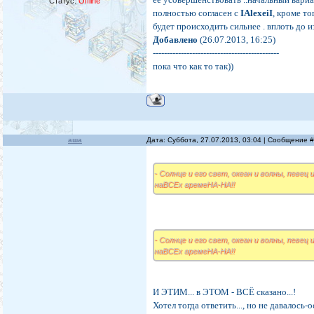
Статус:
Offline
полностью согласен с
IAlexeiI
, кроме т
будет происходить сильнее . вплоть до 
Добавлено
(26.07.2013, 16:25)
---------------------------------------------
пока что как то так))
аша
Дата: Суббота, 27.07.2013, 03:04 | Сообщение 
- Солнце и его свет, океан и волны, певец и
наВСЕх времеНА-НА!!
- Солнце и его свет, океан и волны, певец и
наВСЕх времеНА-НА!!
И ЭТИМ... в ЭТОМ - ВСЁ сказано...!
Хотел тогда ответить..., но не давалось-