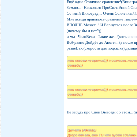
Ещё одно Отличное сравнение!(Виногра
Землю... - Насколько ПроСветлённой Она
Сочный Виноград.... Очень Солнечный!..
Мне всегда нравилось сравнение такое-же
ВПОЛНЕ Может...! И Вернуться после Зи
(почему-бы и-нет?))
и мы - ЧелоВеки - Такие-же...!(хоть и в
Всё-равно Дойдёт до Апогея...(а после п
развеВаю(скорость для подскока) дальше
нет совсем не против))) я согласен..насч
очередь))
нет совсем не против))) я согласен..насч
очередь))
Не забудь про Свои Выводы об этом... (
Цитата (AlRaMig)
Добро для зла, это ТО что будет сделано п