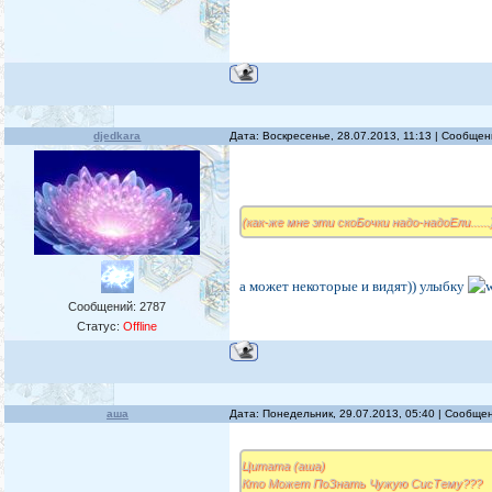
djedkara
Дата: Воскресенье, 28.07.2013, 11:13 | Сообще
(как-же мне эти скоБочки надо-надоЕли......)
а может некоторые и видят)) улыбку
Сообщений:
2787
Статус:
Offline
аша
Дата: Понедельник, 29.07.2013, 05:40 | Сообще
Цитата (аша)
Кто Может ПоЗнать Чужую СисТему???