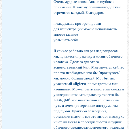
Очень мудрые слова, Аша, и глубокое
понимание. К такому пониманию должен
стремится каждый. Благодарю.
и так дальше про тренировки
для концентраций можно использовать
многое главное
услышать себя
Я сейчас работаю как раз над вопросом -
как привнести практику в жизнь обычного
человека. Сделала для этого
вспомогательный
блог
. Мне кажется сейчас
просто необходимо что бы "проснулось"
как можно больше людей. Мог бы ты,
уважаемый
aligieru
, посмотреть на мои
начинания. Может быть вместе мы сможем
усовершенствовать практику так что бы
КАЖДЫЙ мог начать свой собственный
путь и имел проверенные инструменты
под рукой. Практика созерцания,
остановки мысли... все это витает в воздухе
и нет им места в повседневности и буднях
обычного среднестатистического человека