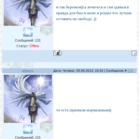
и так бережем)) а лечиться и сам здавался
правда док был в шоке и решил что лутьше
оставить на свободе..))
Сообщений:
131
Статус:
Offline
aligieru
Дата: Четверг, 05.09.2013, 19:42 | Сообщение #
240
то есть признали нормальным))
Сообщений:
131