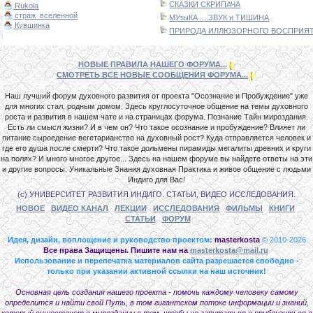
СКАЗКИ СКРИПАЧА
Rukola
страж_вселенной
МУзыКА ....ЗВУК и ТИШИНА
Кувшинка
ПРИРОДА ИЛЛЮЗОРНОГО ВОСПРИЯТИ
НОВЫЕ ПРАВИЛА НАШЕГО ФОРУМА...
СМОТРЕТЬ ВСЕ НОВЫЕ СООБЩЕНИЯ ФОРУМА...
Наш лучший форум духовного развития от проекта "Осознание и Пробуждение" уже
для многих стал, родным домом. Здесь круглосуточное общение на темы духовного
роста и развития в нашем чате и на страницах форума. Познание Тайн мироздания.
Есть ли смысл жизни? И в чем он? Что такое осознание и пробуждение? Влияет ли
питание сыроедение вегетарианство на духовный рост? Куда отправляется человек и
где его душа после смерти? Что такое дольмены пирамиды мегалиты древних и круги
на полях? И много многое другое... Здесь на нашем форуме вы найдете ответы на эти
и другие вопросы. Уникальные Знания духовная Практика и живое общение с людьми
Индиго для Вас!
(с) УНИВЕРСИТЕТ РАЗВИТИЯ ИНДИГО. СТАТЬИ, ВИДЕО ИССЛЕДОВАНИЯ.
НОВОЕ
ВИДЕО КАНАЛ
ЛЕКЦИИ
ИССЛЕДОВАНИЯ
ФИЛЬМЫ
КНИГИ
СТАТЬИ
ФОРУМ
Идея, дизайн, воплощение и руководство проектом:
masterkosta
© 2010-2026
Все права Защищены. Пишите нам на
masterkosta@mail.ru
Использование и перепечатка материалов сайта разрешается свободно -
только при указании активной ссылки на наш источник!
Основная цель создания нашего проекта - помочь каждому человеку самому
определится и найти свой Путь, в том гигантском потоке информации и знаний,
который существует в мироздании с тем, чтобы не запутаться и приблизиться в