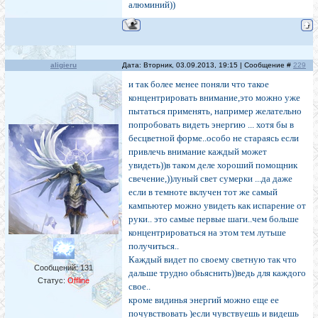
алюминий))
aligieru
Дата: Вторник, 03.09.2013, 19:15 | Сообщение #
229
и так более менее поняли что такое
концентрировать внимание,это можно уже
пытаться применять, например желательно
попробовать видеть энергию ... хотя бы в
бесцветной форме..особо не стараясь если
привлечь внимание каждый может
увидеть))в таком деле хороший помощник
свечение,))луный свет сумерки ...да даже
если в темноте вклучен тот же самый
кампьютер можно увидеть как испарение от
руки.. это самые первые шаги..чем больше
концентрироваться на этом тем лутьше
получиться..
Каждый видет по своему светную так что
Сообщений:
131
дальше трудно обьяснить))ведь для каждого
Статус:
Offline
свое..
кроме видинья энергий можно еще ее
почувствовать )если чувствуешь и видешь