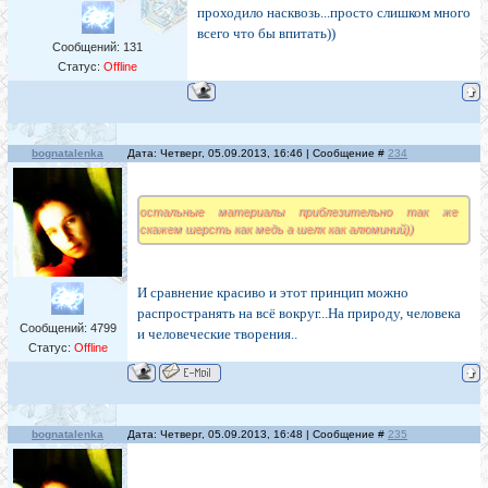
проходило насквозь...просто слишком много
всего что бы впитать))
Сообщений:
131
Статус:
Offline
bognatalenka
Дата: Четверг, 05.09.2013, 16:46 | Сообщение #
234
остальные материалы приблезительно так же
скажем шерсть как медь а шелк как алюминий))
И сравнение красиво и этот принцип можно
распространять на всё вокруг...На природу, человека
Сообщений:
4799
и человеческие творения..
Статус:
Offline
bognatalenka
Дата: Четверг, 05.09.2013, 16:48 | Сообщение #
235