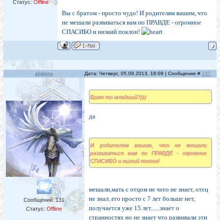
Статус:
Offline
Вы с братом - просто чудо! И родителям вашим, что
не мешали развиваться вам по ПРАВДЕ - огромное
СПАСИБО и низкий поклон!
aligieru
Дата: Четверг, 05.09.2013, 18:09 | Сообщение #
237
Брат то младший?)))
да
И родителям вашим, что не мешали
развиваться вам по ПРАВДЕ - огромное
СПАСИБО и низкий поклон!
мешали,мать с отцом не чего не знает, отец
не знал..его просто с 7 лет больше нет,
Сообщений:
131
получается уже 15 лет......знает о
Статус:
Offline
странностях но не знает что развивали эти