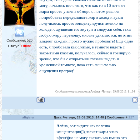
могу, началось все с того, что как то в 16 лет я от
жары просто упала в обморок, потом решила
попробовать переделывать жар в холод и вуаля
получилось, просто концентрируясь именно на
холоде, ощущаешь его внутри и снаружи себя, так я
любую жару переношу, многие удивляются, но этим
Сообщений:
526
владеет каждый, просто нужно пробовать! Еще одно
Статус:
Offline
есть, я пробовала как слепые, в темноте видеть с
закрытыми глазами, получалось, сейчас я тренирую
зрение, что бы с открытыми глазами видеть в
кромешной темноте, пока есть лишь только
ощущения преград!
Алёна
Сообщение отредактировал
-
Четверг, 29.08.2013, 11:34
aligieru
Дата: Четверг, 29.08.2013, 14:48 | Сообщение #
227
Алёна
, вот видите как полезна
концентрация))),насчет жары знаю
эфект))но не могу сказать как имено это