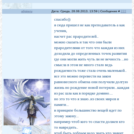
aligieru
Дата: Среда, 28.08.2013, 13:59 | Сообщение #
222
спасибо))
я сюда пришел не как преподаватель а как
ученик,
насчет рас прародителей..
можно сказать и так что они были
прародителями от того что каждая из них
доходила до определенных точек развития
где они могли жить чуть ли не вечность ...но
смысла в этом не много стало ведь
рождаемость тоже стала очень маленькой..
все это можно перевести на закон
равновесного обмена они получили долгую
жизнь но рождение новой потеряли...каждая
из рас шла как в порядке домино....
но это то что я знаю..из своих миров и
памяти...
в принципе большинство вещей идет по
этому закону...
например чтоб кого то спасти должен кто
то навредить..
чтоб быть добрым надо знать что значит