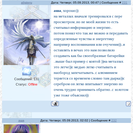
aligieru
Дата: Четверг, 05.09.2013, 00:47 | Сообщение #
231
аша
, хорошо))
на металлах вначале тренировался с пере
просмотром..но не моей жизни то есть
считывал информацию и энергию..
потом понял что так же можно и передавать
определенные чувства и энергетику
например воспоминания или очучения))..и
оставлять в вечах это нам позволило
создавать как бы своеобразные батарейки
..выше был пример с ковтой ))на металлах
это легче))с медью легко считывать и
наобород запечатывать..с алюминием
теряется со временем словно там дырка))с
Сообщений:
131
серебром он легко впитывает энергию но
Статус:
Offline
очень трудно принимать обратно..с золотом
уже тоже объяснил))
аша
Дата: Четверг, 05.09.2013, 02:02 | Сообщение #
232