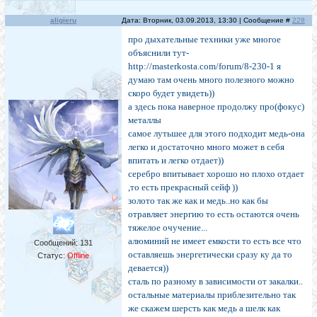
aligieru
Дата: Вторник, 03.09.2013, 13:30 | Сообщение #
228
про дыхательные техники уже многое
объяснили тут-
http://masterkosta.com/forum/8-230-1 я
думаю там очень много полезного можно
скоро будет увидеть))
а здесь пока наверное продолжу про(фокус)
металлы
самое лутьшее для этого подходит медь-она
легко и достаточно много может в себя
впитать и легко отдает))
серебро впитывает хорошо но плохо отдает
,то есть прекрасный сейф ))
золото так же как и медь..но как бы
отравляет энергию то есть остаются очень
тяжелое очучение...
алюминий не имеет емкости то есть все что
Сообщений:
131
оставляешь энергетически сразу ку да то
Статус:
Offline
девается))
сталь по разному в зависимости от закалки..
остальные материалы приблезительно так
же скажем шерсть как медь а шелк как