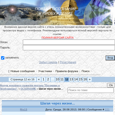
Внимание данная версия сайта с очень ограниченными возможностями - только для
просмотра видео с телефонов. Рекомендуем пользоваться полной версией портала по
ссылке:
ПОЛНАЯ ВЕРСИЯ САЙТА
Логин:
Пароль:
запомнить
Забыл пароль
|
Регистрация
[
Новые сообщения
·
Участники
·
Правила форума
·
Поиск
·
«
1
2
…
10
11
13
14
15
16
»
Страница
12
из
16
12
Форум духовного развития портала "Осознание и
Пробуждение".
»
ОСОЗНАНИЕ
»
Шагая через жизни...
Шагая через жизни...
Ris13
Дата: Среда, 28.08.2013, 08:00 | Сообщение #
221