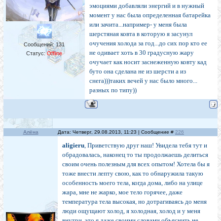
эмоциями добавляли энергий и в нужный
момент у нас была определенная батарейка
или зачита...например- у меня была
шерстяная ковта в которую я засунул
очучения холода за год...до сих пор кто ее
Сообщений:
131
не одивает хоть в 30 градусную жару
Статус:
Offline
очучает как носит заснеженную ковту кад
буто она сделана не из шерсти а из
снега)))таких вечей у нас было много...
разных по типу))
Алёна
Дата: Четверг, 29.08.2013, 11:23 | Сообщение #
226
aligieru
, Приветствую друг наш! Увидела тебя тут и
обрадовалась, наконец то ты продолжаешь делиться
своим очень полезным для всех опытом! Хотела бы я
тоже внести лепту свою, как то обнаружила такую
особенность моего тела, когда дома, либо на улице
жара, мне не жарко, мое тело горячее, даже
температура тела высокая, но дотрагиваясь до меня
люди ощущают холод, я холодная, холод и у меня
внутри, это я даже своими словами объяснить не