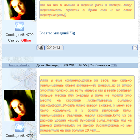
то на то и вышло в первые разы я теперь могу
переключать эфекты а брат так и не смог
перепрыгнуть))
Брат то младший?)))
Сообщений:
4799
Статус:
Offline
bognatalenka
Дата: Четверг, 05.09.2013, 16:55 | Сообщение #
236
Аааа и еще концентрируясь на себе, ты сильно
увеличиваешь обьем внутренней энергий..из за этого
это так полезно ..но есть минусы как и везде создавая
больше места для энергий и тут же тратя это
место на создание ..испытываешь сильный
дискомфорт..Иногда мягко говоря скажем, у меня все
было нормально, а у брата (головные боли,
увеличивалось давление, терял сознание.)это из за
разного уровня нашей духовной силы..теперь мы на
равных работаем))и не какого дискомфорта..но мы
потратили на это больше 10 лет....
Сообщений:
4799