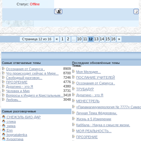
Статус:
Offline
«
1
2
…
10
11
13
14
15
16
»
Страница
12
из
16
12
Самые отвечаемые темы
Последние обновлённые темы
Тема:
8909
Осознания от Сириуса .
Моя Мелодия...
8700
Что происходит сейчас в Мире...
7246
ПОСЛАНИЕ УЧИТЕЛЕЙ
Свободный разговор...
4776
ПРОЗРЕНИЕ
Осознания от Сириуса .
4380
Дуратино - это Я
ТРУБАДУР
3731
Человек и Мир
3418
Дуратино - это Я
Вопросы к Индиго и Кристальным...
3048
Любовь...
МЕНЕСТРЕЛЬ
«Парамагинумерология № 7777» Символ
Самые разговорчивые
Личная Тема Фёдоровны.
СНЕЖЭЛЬ-БИО-ДАР
Жизнь в 5 Измерении
спика
Каббала - Наука о смысле жизни.
эмма
Enn
МОЯ РЕАЛЬНОСТЬ...
bognatalenka
ПРОЗРЕНИЕ
Курортина