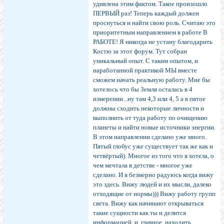
удивлена этим фактом. Такое произошло
ПЕРВЫЙ раз! Теперь каждый должен
проснуться и найти свою роль. Считаю это
приоритетным направлением в работе В
РАБОТЕ! Я никогда не устану благодарить
Костю за этот форум. Тут собран
уникальный опыт. С таким опытом, и
наработанной практикой МЫ вместе
сможем начать реальную работу. Мне бы
хотелось что бы Земля осталась в 4
измерении...ну там 4,3 или 4, 5 а в пятое
должны сходить некоторые личности и
выполнить от туда работу по очищению
планеты и найти новые источники энергии.
В этом направлении сделано уже много.
Пятый глобус уже существует так же как и
четвёртый). Многое из того что я хотела, о
чем мечтала в детстве - многое уже
сделано. И я безмерно радуюсь когда вижу
это здесь. Вижу людей и их мысли, далеко
отходящие от нормы))) Вижу работу групп
света. Вижу как начинают открываться
такие сущности как ты и делится
информацией, и, главное, находить