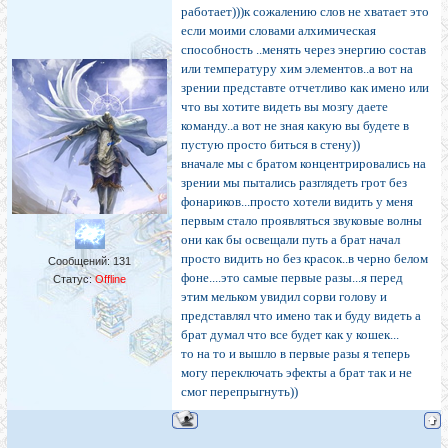
работает)))к сожалению слов не хватает это
если моими словами алхимическая
способность ..менять через энергию состав
или температуру хим элементов..а вот на
зрении представте отчетливо как имено или
что вы хотите видеть вы мозгу даете
команду..а вот не зная какую вы будете в
пустую просто биться в стену))
вначале мы с братом концентрировались на
зрении мы пытались разглядеть грот без
фонариков...просто хотели видить у меня
первым стало проявляться звуковые волны
они как бы освещали путь а брат начал
просто видить но без красок..в черно белом
Сообщений:
131
фоне....это самые первые разы...я перед
Статус:
Offline
этим мельком увидил сорви голову и
представлял что имено так и буду видеть а
брат думал что все будет как у кошек...
то на то и вышло в первые разы я теперь
могу переключать эфекты а брат так и не
смог перепрыгнуть))