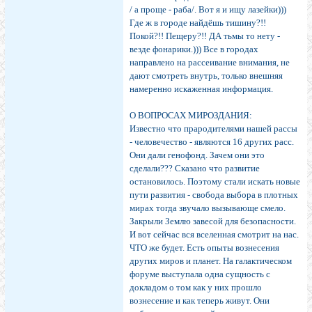
/ а проще - раба/. Вот я и ищу лазейки)))
Где ж в городе найдёшь тишину?!!
Покой?!! Пещеру?!! ДА тьмы то нету -
везде фонарики.))) Все в городах
направлено на рассеивание внимания, не
дают смотреть внутрь, только внешняя
намеренно искаженная информация.
О ВОПРОСАХ МИРОЗДАНИЯ:
Известно что прародителями нашей рассы
- человечество - являются 16 других расс.
Они дали генофонд. Зачем они это
сделали??? Сказано что развитие
остановилось. Поэтому стали искать новые
пути развития - свобода выбора в плотных
мирах тогда звучало вызывающе смело.
Закрыли Землю завесой для безопасности.
И вот сейчас вся вселенная смотрит на нас.
ЧТО же будет. Есть опыты вознесения
других миров и планет. На галактическом
форуме выступала одна сущность с
докладом о том как у них прошло
вознесение и как теперь живут. Они