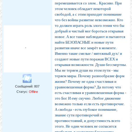
перемешивается со злом... Красиво. При
этом человек обладает некоторой
свободой, а с этим приходит понимание
что без войны развитие невозможно. Кто
то должен играть роль злого гения что бы
добрый и чистый мог бороться открывая
новое. А все такие наблюдают и пытаются
найти БЕЗОПАСНЫЕ и новые пути
развития иначе все замрёт в моменте.
Именно такие смелые / мятежный дух/ и
создают новые пути поражая ВСЕХ и
открывая возможности. Души бессмертны.
Мы не теряем души на этом пути - мы
теряем миры. Почему разнообразие форм
жизни? Почему не одна счастливая и
Сообщений:
807
уравновешенная форма? Да потому что
Статус:
Offline
есть счастливая и уравновешенная форма -
это Бог. И ему скучно. Любое движение
возможно только если есть противоречие.
А свобода - есть глубокое понимание,
знание сути противоречий и
противостояний, и допустимость всего
этого. Не один человек не согласится
прибывать в состоянии блаженства,