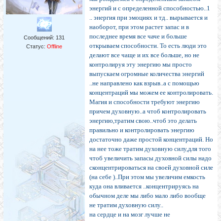
энергий и с определенной способностью..1
.. энергия при эмоциях и тд.. вырывается и
наоборот, при этом растет запас и в
последнее время все чаче и больше
Сообщений:
131
открываем способности. То есть люди это
Статус:
Offline
делают все чаще и их все больше, но не
контролируя эту энергию мы просто
выпускаем огромные количества энергий
..не направлено как взрыв..а с помощью
концентраций мы можем ее контролировать.
Магия и способности требуют энергию
причем духовную..а чтоб контролировать
энергию,тратим свою..чтоб это делать
правильно и контролировать энергию
достаточно даже простой концентраций. Но
на нее тоже тратим духовную силу,для того
чтоб увеличить запасы духовной силы надо
сконцентрироваться на своей духовной силе
(на себе )..При этом мы увеличим емкость
куда она вливается ..концентрируясь на
обычном деле мы либо мало либо вообще
не тратим духовную силу..
на сердце и на мозг лучше не