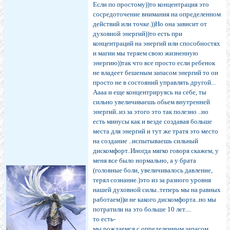
Если по простому))то концентрация это
сосредоточение внимания на определенном
действий или точке.))Но она зависит от
духовной энергий))то есть при
концентраций на энергий или способностях
и магии мы теряем свою жизненную
энергию))так что все просто если ребенок
не владеет бешеным запасом энергий то он
просто не в состояний управлять другой...
Аааа и еще концентрируясь на себе, ты
сильно увеличиваешь обьем внутренней
энергий..из за этого это так полезно ..но
есть минусы как и везде создавая больше
места для энергий и тут же тратя это место
на создание ..испытываешь сильный
дискомфорт..Иногда мягко говоря скажем, у
меня все было нормально, а у брата
(головные боли, увеличивалось давление,
терял сознание.)это из за разного уровня
нашей духовной силы..теперь мы на равных
работаем))и не какого дискомфорта..но мы
потратили на это больше 10 лет....
то есть-
мы рождаемся с определенным запасом