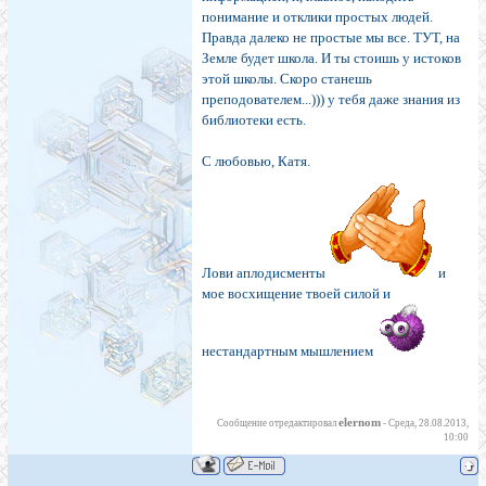
понимание и отклики простых людей.
Правда далеко не простые мы все. ТУТ, на
Земле будет школа. И ты стоишь у истоков
этой школы. Скоро станешь
преподователем...))) у тебя даже знания из
библиотеки есть.
С любовью, Катя.
Лови аплодисменты
и
мое восхищение твоей силой и
нестандартным мышлением
elernom
Сообщение отредактировал
-
Среда, 28.08.2013,
10:00