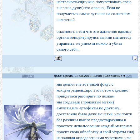
настраиваться(нужно почувствовать свою
энергию,душу) это опасно...Если не
получаеться самое лутьшее на солнечном
сплетений.
опасность в том что это жизненно важные
органы концентрируясь вы ими пытаетесь
управлять, не умеючи можно и убить
самого себя...
aligieru
Дата: Среда, 28.08.2013, 23:08 | Сообщение #
225
мы делали ече вот такой фокус с
концентрацией...про это потом отдельно
прийдеться разбирать по полкам
мы создавали (проклятые метки)
амулеты,или артефакты по другому..
достаточно было даже монетки..или почти
без разницы какого предмета(разница в
простоте использования каждый материал
просит свою обработку и свой затраты сил)
наполняли определенными чувствами или