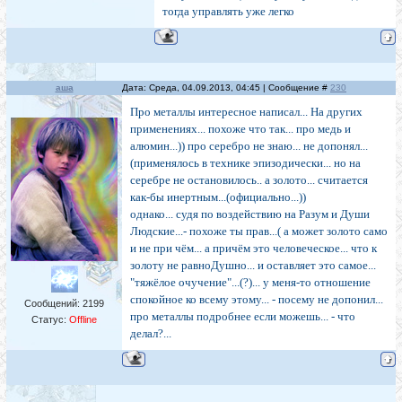
тогда управлять уже легко
аша
Дата: Среда, 04.09.2013, 04:45 | Сообщение #
230
Про металлы интересное написал... На других
применениях... похоже что так... про медь и
алюмин...)) про серебро не знаю... не допонял...
(применялось в технике эпизодически... но на
серебре не остановилось.. а золото... считается
как-бы инертным...(официально...))
однако... судя по воздействию на Разум и Души
Людские...- похоже ты прав...( а может золото само
и не при чём... а причём это человеческое... что к
золоту не равноДушно... и оставляет это самое...
"тяжёлое очучение"...(?)... у меня-то отношение
спокойное ко всему этому... - посему не допонил...
Сообщений:
2199
про металлы подробнее если можешь... - что
Статус:
Offline
делал?...