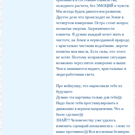
холодного расчета, без ЭМОЦИЙ и чувств.
Мы всегда будем двигателем развития.
Другое дело что происходит на Земле в
четвертом измерении. Остро стоит вопрос
нехватки энергии. Загрязнённости
планеты. Я думаю каждый хочет жить в
чистоте, на Земле и первозданной природе,
с кристально чистыми водоёмами...короче
понятна моя мысль. Есть силы, что этого
не хотят. Поэтому исправление ситуации
возможно через пятое измерение и выше.
Чем и занимаются индиго, кристальные и
люди-работники света.
Про войнушку, что нарисовали тебе из
будущего:
Думаю эта картинка только для тебя)))
Надо было тебя простимулировать к
движению в верном направлении. Что и
было сделано)))
ЗНАЙ!!! Человечеству уже удалось
изменить сценарий апокалипсиса - слово то
какое противное))) Вся вселенная безмерно