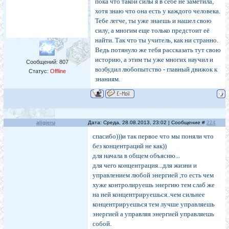
пока что такой силы я в себе не заметила,
хотя знаю что она есть у каждого человека.
Тебе легче, ты уже знаешь и нашел свою
силу, а многим еще только предстоит её
найти. Так что ты учитель, как ни странно.
Ведь потянуло же тебя рассказать тут свою
историю, а этим ты уже многих научил и
Сообщений:
807
возбудил любопытство - главный движок к
Статус:
Offline
знаниям.
aligieru
Дата: Среда, 28.08.2013, 23:02 | Сообщение #
224
спасибо)))и так первое что мы поняли что
без концентраций не как))
для начала в общем объясню...
для чего концентрация...для жизни и
управлением любой энергией ,то есть чем
хуже контролируешь энергию тем слаб же
на ней концентрируешься..чем сильнее
концентрируешься тем лучше управляешь
энергией а управляя энергией управляешь
собой.