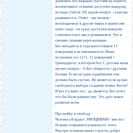
добились что каждый счастлив на планете,
коллективное сознание доступно каждому,
не надо учится. Ей задали вопрос - а как вы
развиваетесь. Ответ - мы летаем /
воплощаемся/ в другие миры и приносим
опыт сюда - он сразу доступен каждому
становится вот мы и развиваемся. Это я
своими словами пересказываю.
Бог находится в отдельностоящем 13
измерении и не вмешивается. Наша
вселенная это 12+1. 12 измерений +
тринадцатое, в котором бог. С детсява меня
мучает вопрос - А Бог общается с другими
богами. Если он один одинёшенек ему
должно быть скучно. Не является ли целью
свободного выбора создание новых Богов?
И вот я узнаю это - да, является. Бог хочет
что бы были равные ему. Это даст новое
развитие всем.
Про войну и свободу:
Человек обладает ЭМОЦИЯМИ - мне все
больше открывается важность этого.
Внутри человека кипят страсти, добро