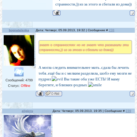
странности,)) из за этого и сбегали из дома))
bognatalenka
Дата: Четверг, 05.09.2013, 19:32 | Сообщение #
238
знает о странностях но не знает что развивали эти
странности,)) из за этого и сбегали из дома))
А могла следить внимательнее мать..сдала бы лечить
тебя..ещё бы и с мелким разделила, шобэ ему мозги не
пудрил
Вы такие оба уже ЕСТЬ! И маму
Сообщений:
4799
берегите, и близких-родных
Статус:
Offline
aligieru
Дата: Четверг, 05.09.2013, 19:35 | Сообщение #
239