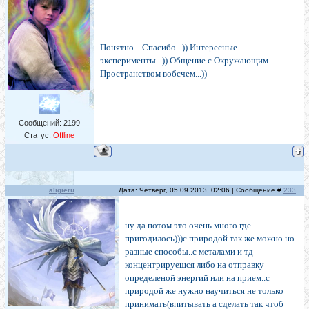
Понятно... Спасибо...)) Интересные
эксперименты...)) Общение с Окружающим
Пространством вобсчем...))
Сообщений:
2199
Статус:
Offline
aligieru
Дата: Четверг, 05.09.2013, 02:06 | Сообщение #
233
ну да потом это очень много где
пригодилось)))с природой так же можно но
разные способы..с металами и тд
концентрируешся либо на отправку
определеной энергий или на прием..с
природой же нужно научиться не только
принимать(впитывать а сделать так чтоб