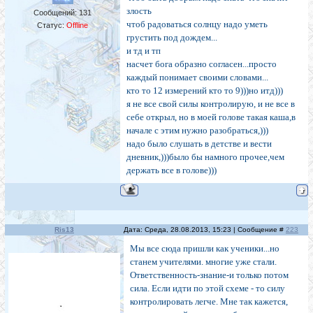
злость
Сообщений:
131
чтоб радоваться солнцу надо уметь
Статус:
Offline
грустить под дождем...
и тд и тп
насчет бога образно согласен...просто
каждый понимает своими словами...
кто то 12 измерений кто то 9)))но итд)))
я не все свой силы контролирую, и не все в
себе открыл, но в моей голове такая каша,в
начале с этим нужно разобраться,)))
надо было слушать в детстве и вести
дневник,)))было бы намного прочее,чем
держать все в голове)))
Ris13
Дата: Среда, 28.08.2013, 15:23 | Сообщение #
223
Мы все сюда пришли как ученики...но
станем учителями. многие уже стали.
Ответственность-знание-и только потом
сила. Если идти по этой схеме - то силу
контролировать легче. Мне так кажется,