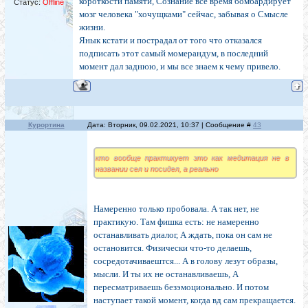
короткости памяти, Сознание все время бомбардирует
Статус:
Offline
мозг человека "хочущками" сейчас, забывая о Смысле
жизни.
Янык кстати и пострадал от того что отказался
подписать этот самый момерандум, в последний
момент дал заднюю, и мы все знаем к чему привело.
Курортина
Дата: Вторник, 09.02.2021, 10:37 | Сообщение #
43
кто вообще практикует это как медитация не в
названии сел и посидел, а реально
Намеренно только пробовала. А так нет, не
практикую. Там фишка есть: не намеренно
останавливать диалог, А ждать, пока он сам не
остановится. Физически что-то делаешь,
сосредотачиваештся... А в голову лезут образы,
мысли. И ты их не останавливаешь, А
пересматриваешь безэмоционально. И потом
наступает такой момент, когда вд сам прекращается.