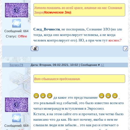
Хотела показать во всей красе, влияние на нас Сознания
Зверя(
Космическое Зло)
.
След_Вечности
, не поспоришь, Сознание ЗЛО (но зло
Сообщений:
664
тогда, когда оно контролирует человека, а не когда
Статус:
Offline
человек контролирует его). НО, а при чем тут
космос?
Sergey79
Дата: Вторник, 09.02.2021, 10:02 | Сообщение #
42
Вот сбывшиеся предсказания.
да какое это предстказание
,
это реальный ход событий, это было известно всем кто
читал момерандум вступления в Эвросоюз.
Кстати, я на этом сайте его и прочитал, там четко было
написано что да как. Но вот почему, якобы о нем не
слышали люди или забыли... это как раз и отвечает о
Сообщений:
664