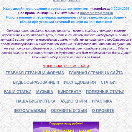
Идея, дизайн, воплощение и руководство проектом:
masterkosta
© 2010-2026
Все права Защищены. Пишите нам на
masterkosta@mail.ru
Использование и перепечатка материалов сайта разрешается свободно -
только при указании активной ссылки на наш источник!
Основная цель создания нашего проекта - помочь каждому человеку самому
определится и найти свой Путь, в том гигантском потоке информации и знаний,
который существует в мироздании с тем, чтобы не запутаться и приблизиться в
своем самообразовании к настоящей Истине. Выбирайте то, что вам по душе. Мы
же вам поможем избавиться от заблуждений и не попадать в ловушки... Идите
всегда дальше в познании Истины и Мудрости, как Вам подсказывает Ваша Душа!
Помните! Выбор всегда остается за Вами!
МОБИЛЬНАЯ ВЕРСИЯ САЙТА
ГЛАВНАЯ СТРАНИЦА ФОРУМА
ГЛАВНАЯ СТРАНИЦА САЙТА
ВИДЕООБРАЗОВАНИЕ !!
ИССЛЕДОВАНИЯ
СТАТЬИ
ВАШИ СТАТЬИ
МУЗЫКА
КИНОТЕАТР
ПОЛЕЗНЫЕ СТАТЬИ
НАША БИБЛИОТЕКА
АУДИО КНИГИ
ПРАКТИКА
ФОТОАЛЬБОМЫ
ОСТАВИТЬ ОТЗЫВ
О ПРОЕКТЕ