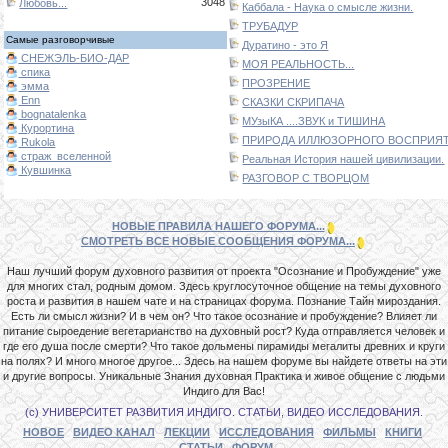
3048
Любовь...
Каббала - Наука о смысле жизни.
ТРУБАДУР
Самые разговорчивые
Дуратино - это Я
СНЕЖЭЛЬ-БИО-ДАР
МОЯ РЕАЛЬНОСТЬ...
спика
ПРОЗРЕНИЕ
эмма
Enn
СКАЗКИ СКРИПАЧА
bognatalenka
МУзыКА ....ЗВУК и ТИШИНА
Курортина
ПРИРОДА ИЛЛЮЗОРНОГО ВОСПРИЯТИ
Rukola
страж_вселенной
Реальная История нашей цивилизации.
Кувшинка
РАЗГОВОР С ТВОРЦОМ
НОВЫЕ ПРАВИЛА НАШЕГО ФОРУМА...
СМОТРЕТЬ ВСЕ НОВЫЕ СООБЩЕНИЯ ФОРУМА...
Наш лучший форум духовного развития от проекта "Осознание и Пробуждение" уже
для многих стал, родным домом. Здесь круглосуточное общение на темы духовного
роста и развития в нашем чате и на страницах форума. Познание Тайн мироздания.
Есть ли смысл жизни? И в чем он? Что такое осознание и пробуждение? Влияет ли
питание сыроедение вегетарианство на духовный рост? Куда отправляется человек и
где его душа после смерти? Что такое дольмены пирамиды мегалиты древних и круги
на полях? И много многое другое... Здесь на нашем форуме вы найдете ответы на эти
и другие вопросы. Уникальные Знания духовная Практика и живое общение с людьми
Индиго для Вас!
(с) УНИВЕРСИТЕТ РАЗВИТИЯ ИНДИГО. СТАТЬИ, ВИДЕО ИССЛЕДОВАНИЯ.
НОВОЕ
ВИДЕО КАНАЛ
ЛЕКЦИИ
ИССЛЕДОВАНИЯ
ФИЛЬМЫ
КНИГИ
СТАТЬИ
ФОРУМ