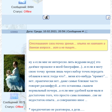
Сообщений:
8494
Статус:
Offline
спика
Дата: Среда, 10.02.2021, 20:59 | Сообщение #
47
Отстаивают свои точки зрения.... опыта не хватает в
данном вопросе... вот и не пишут...
ну а если мне не интересно лить ведрами воду( это
далёкое прошлое в моей биографии...)...и если я могу
свою точку зрения лишь через набор точек передать
облаком в мозг..тогда что?... меня кто-нибудь "примет"....
нет...практически нет...даже самые близкие часто
говорят расшифруй...а это остановка..скажем
нормальный почерк...а если мне удобней каля-маля и
достаточно того, что просто сама понимаю...сие не
недостаток опыта....а совершенно иное ...
Сообщений:
8572
Статус:
Offline
* предпочитаю не разговоры, а дела......