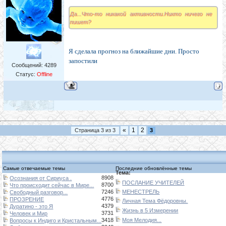
Да...Что-то никакой активности.Никто ничего не
пишет?
Я сделала прогноз на ближайшие дни. Просто
запостили
Сообщений:
4289
Статус:
Offline
«
1
2
Страница
3
из
3
3
Самые отвечаемые темы
Последние обновлённые темы
Тема:
8908
Осознания от Сириуса .
ПОСЛАНИЕ УЧИТЕЛЕЙ
8700
Что происходит сейчас в Мире...
7246
МЕНЕСТРЕЛЬ
Свободный разговор...
4776
ПРОЗРЕНИЕ
Личная Тема Фёдоровны.
4379
Дуратино - это Я
Жизнь в 5 Измерении
3731
Человек и Мир
3418
Моя Мелодия...
Вопросы к Индиго и Кристальным...