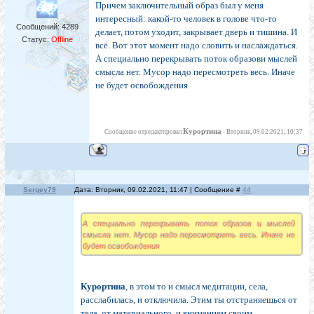
Причем заключительный образ был у меня
интересный: какой-то человек в голове что-то
Сообщений:
4289
делает, потом уходит, закрывает дверь и тишина. И
Статус:
Offline
всё. Вот этот момент надо словить и наслаждаться.
А специально перекрывать поток образови мыслей
смысла нет. Мусор надо пересмотреть весь. Иначе
не будет освобождения
Курортина
Сообщение отредактировал
-
Вторник, 09.02.2021, 10:37
Sergey79
Дата: Вторник, 09.02.2021, 11:47 | Сообщение #
44
А специально перекрывать поток образов и мыслей
смысла нет. Мусор надо пересмотреть весь. Иначе не
будет освобождения
Курортина
, в этом то и смысл медитации, села,
расслабилась, и отключила. Этим ты отстраняешься от
тела, от материального, и вниманием своим