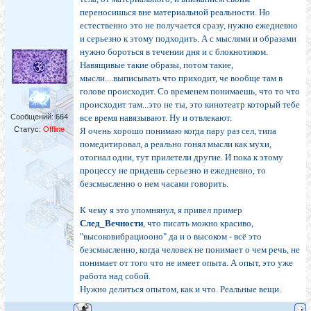
переносишься вне материальной реальности. Но
естественно это не получается сразу, нужно ежедневно
и серьезно к этому подходить. А с мыслями и образами
нужно бороться в течении дня и с блокнотиком.
Навящивые такие образы, потом такие,
мысли....выписывать что приходит, че вообще там в
голове происходит. Со временем понимаешь, что то что
происходит там...это не ты, это кинотеатр который тебе
Сообщений:
664
все время навязывают. Ну и отвлекают.
Статус:
Offline
Я очень хорошо понимаю когда пару раз сел, типа
помедитировал, а реально гонял мысли как мухи,
отогнал одни, тут прилетели другие. И пока к этому
процессу не придешь серьезно и ежедневно, то
безсмысленно о нем часами говорить.
К чему я это упомнянул, я привел пример
След_Вечности
, что писать можно красиво,
"высоковибрациооно" да и о высоком - всё это
безсмысленно, когда человек не понимает о чем речь, не
понимает от того что не имеет опыта. А опыт, это уже
работа над собой.
Нужно делиться опытом, как и что. Реальные вещи.