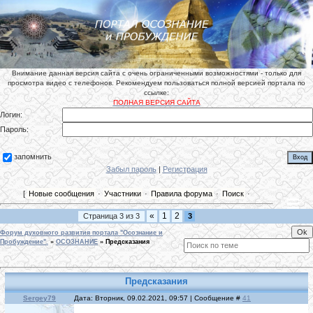
Внимание данная версия сайта с очень ограниченными возможностями - только для
просмотра видео с телефонов. Рекомендуем пользоваться полной версией портала по
ссылке:
ПОЛНАЯ ВЕРСИЯ САЙТА
Логин:
Пароль:
запомнить
Забыл пароль
|
Регистрация
[
Новые сообщения
·
Участники
·
Правила форума
·
Поиск
·
«
1
2
Страница
3
из
3
3
Форум духовного развития портала "Осознание и
Пробуждение".
»
ОСОЗНАНИЕ
»
Предсказания
Предсказания
Sergey79
Дата: Вторник, 09.02.2021, 09:57 | Сообщение #
41