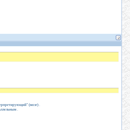
терпретирующий" (мозг) .
аллельным .