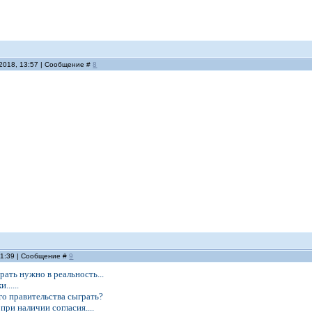
.2018, 13:57 | Сообщение #
8
11:39 | Сообщение #
9
грать нужно в реальность...
.....
го правительства сыграть?
при наличии согласия....