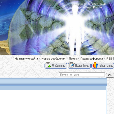
Четверг, 06.08.2026, 14:41
Приветствую Вас
Гость
|
[
На главную сайта
·
Новые сообщения
·
Поиск
·
Правила форума
·
RSS
]