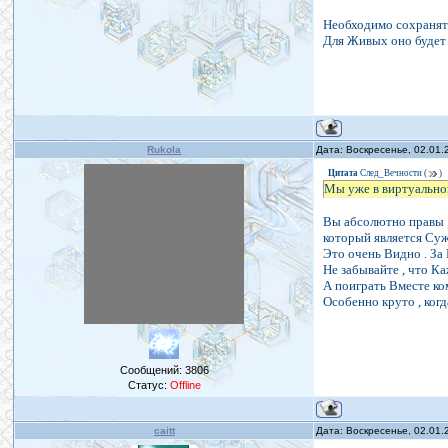
Необходимо сохранять
Для Живых оно будет
Rukola
Дата: Воскресенье, 02.01.
Цитата
След_Вечности
(
)
Мы уже в виртуально
Вы абсолютно правы ,
который является Су
Это очень Видно . За 
Не забывайте , что К
А поиграть Вместе ком
Особенно круто , ког
Сообщений:
3806
Статус:
Offline
caitt
Дата: Воскресенье, 02.01.