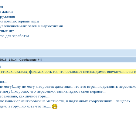
ия
в жизни
гружения
ния компьютерные игры
увлечением алкоголем и наркотиками
тных игр
тво для заработка
.2018, 14:14 | Сообщение #
5
)
, стихах, сказках, фильмах есть то, что оставляет неизгладимое впечатление на
ю...
е могу!....ну не могу я воровать даже зная, что это игра....подставить персонаж
е могу!...хорошо, что персонажи там нападают сами первые....
реживаю, как личное горе....
ю навык ориентировки на местности, в подземных сооружениях....пещерах.....
ело в гору...но хоть что то.....