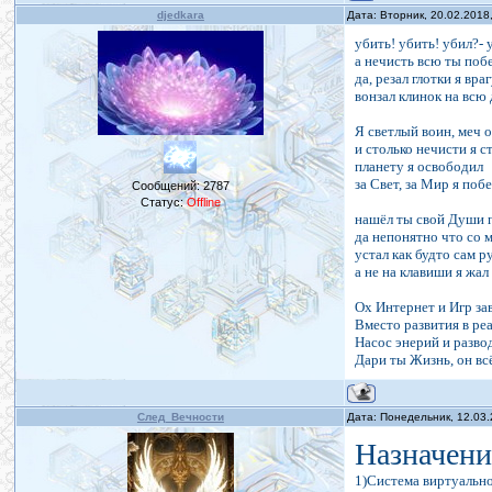
djedkara
Дата: Вторник, 20.02.2018
убить! убить! убил?- 
а нечисть всю ты поб
да, резал глотки я враг
вонзал клинок на всю
Я светлый воин, меч 
и столько нечисти я ст
планету я освободил
за Свет, за Мир я поб
Сообщений:
2787
Статус:
Offline
нашёл ты свой Души 
да непонятно что со 
устал как будто сам р
а не на клавиши я жал
Ох Интернет и Игр за
Вместо развития в ре
Насос энерий и разво
Дари ты Жизнь, он всё
След_Вечности
Дата: Понедельник, 12.03
Назначени
1)Система виртуальн