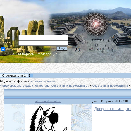
Логин:
Пароль:
запомнить
Забыл пароль
|
Регистрация
Страница
1
из
1
1
Модератор форума:
streaminformation
Форум духовного развития портала "Осознание и Пробуждение".
»
Осознание и Пробуждение
»
streaminformation
Дата: Вторник, 20.02.2018
Доступно только для 