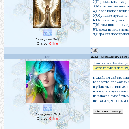
2)Параллельный мир
3)Магия как технолог
4)Новое направление 
5)Обучение путем по
6)Отличие от увлече
7)Метод покончить с 
8)Выход из мира азар
9)Игра как пространс
Сообщений:
3408
Статус:
Offline
Enn
Дата: Понедельник, 12.03
Цитата
streaminformation
(
Разве только в песнях
в Скайрим сейчас игра
воровство прокачать н
и убивать невинных н
и потерю спутников пе
из плюсов-вырабатыва
не сказать, что прямо д
Сообщений:
7531
Статус:
Offline