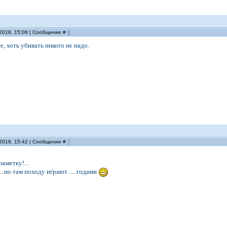
.2018, 15:06 | Сообщение #
6
, хоть убивать никого не надо.
.2018, 15:42 | Сообщение #
7
заметку!...
...но там походу играют .....годами