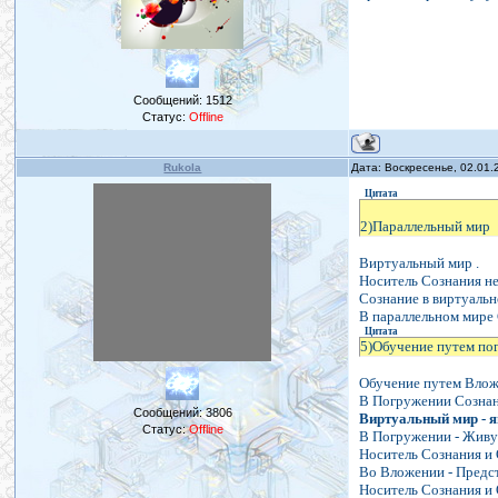
Сообщений:
1512
Статус:
Offline
Rukola
Дата: Воскресенье, 02.01.
Цитата
2)Параллельный мир
Виртуальный мир .
Носитель Сознания н
Сознание в виртуальн
В параллельном мире 
Цитата
5)Обучение путем по
Обучение путем Влож
В Погружении Сознание
Сообщений:
3806
Виртуальный мир - 
Статус:
Offline
В Погружении - Живут
Носитель Сознания и 
Во Вложении - Предст
Носитель Сознания и 