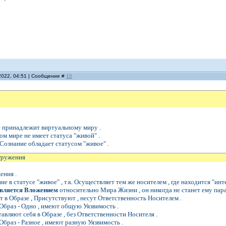
2022, 04:51 | Сообщение #
10
е принадлежит виртуальному миру .
ом мире не имеет статуса "живой" .
Сознание обладает статусом "живое" .
гружения
ения .
 в статусе "живое" , т.к. Осуществляет тем же носителем , где находится "ин
является Вложением
относительно Мира Жизни , он никогда не станет ему пар
 в Образе , Присутствуют , несут Ответственность Носителем .
Образ - Одно , имеют общую Уязвимость .
авляют себя в Образе , без Ответственности Носителя .
Образ - Разное , имеют разную Уязвимость .