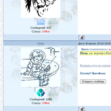
Сообщений:
817
Статус:
Offline
PRAV
Дата: Вторник, 20.02.2018
Цитата
streaminformation
(
Итак
, ув. игроки eXi
Крыша едет не спеша
Zeratyl Skordesso
Сообщений:
1056
Статус:
Offline