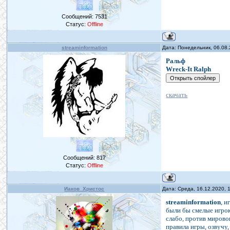
Сообщений:
7531
Статус:
Offline
streaminformation
Дата: Понедельник, 06.08
Ральф
Wreck-It Ralph
скачать
Сообщений:
817
Статус:
Offline
Иаков_Христос
Дата: Среда, 16.12.2020, 
streaminformation
, и
были бы смелые игроки.
слабо, против мирово
правила игры, озвучу, 