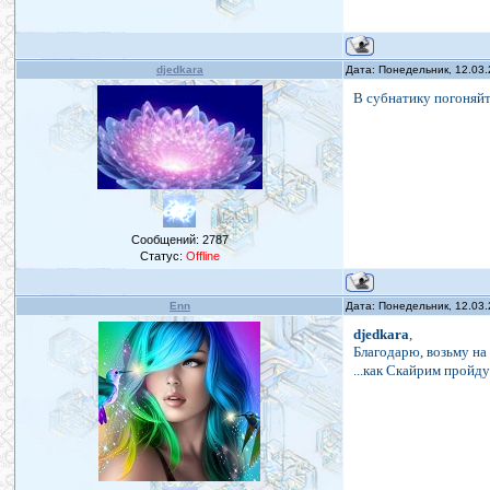
djedkara
Дата: Понедельник, 12.03
В субнатику погоняйте
Сообщений:
2787
Статус:
Offline
Enn
Дата: Понедельник, 12.03
djedkara
,
Благодарю, возьму на 
...как Скайрим пройду