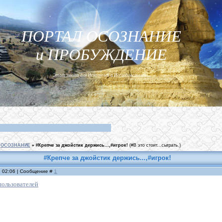
ПОРТАЛ ОСОЗНАНИЕ
и ПРОБУЖДЕНИЕ
Этот место для Искателей и Исследователей...
ОСОЗНАНИЕ
»
#Крепче за джойстик держись...,#игрок!
(#В это стоит...сыграть.)
#Крепче за джойстик держись...,#игрок!
, 02:06 | Сообщение #
1
пользователей