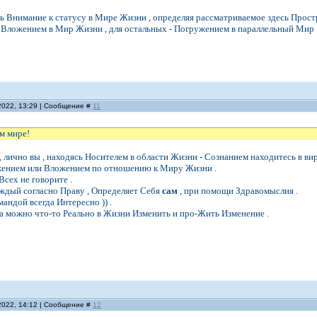
 Внимание к статусу в Мире Жизни , определяя рассматриваемое здесь Прост
 Вложением в Мир Жизни , для остальных - Погружением в параллельный Мир 
2022, 13:29 | Сообщение #
11
м мире!
 лично вы , находясь Носителем в области Жизни - Сознанием находитесь в ви
жением или Вложением по отношению к Миру Жизни .
Всех не говорите .
аждый согласно Праву , Определяет Себя
сам
, при помощи Здравомыслия .
андой всегда Интересно )) .
да можно что-то Реально в Жизни Изменить и про-Жить Изменение .
2022, 14:12 | Сообщение #
12