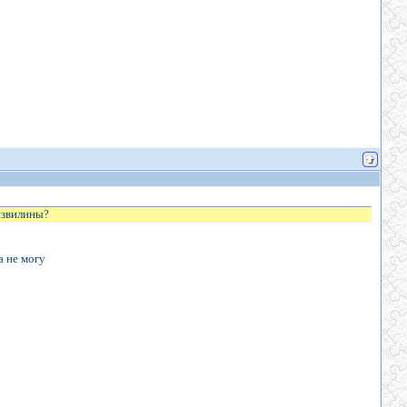
 извилины?
а не могу