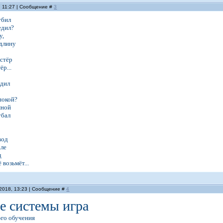
, 11:27 | Сообщение #
3
убил
едил?
у,
 длину
остёр
ёр...
едил
покой?
мной
убал
вод
але
д
 возьмёт...
.2018, 13:23 | Сообщение #
4
е системы игра
ого обучения