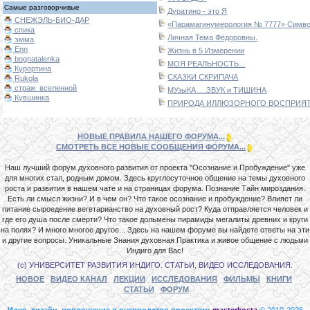
Самые разговорчивые
Дуратино - это Я
СНЕЖЭЛЬ-БИО-ДАР
«Парамагинумерология № 7777» Символ
спика
Личная Тема Фёдоровны.
эмма
Enn
Жизнь в 5 Измерении
bognatalenka
МОЯ РЕАЛЬНОСТЬ...
Курортина
СКАЗКИ СКРИПАЧА
Rukola
страж_вселенной
МУзыКА ....ЗВУК и ТИШИНА
Кувшинка
ПРИРОДА ИЛЛЮЗОРНОГО ВОСПРИЯТИ
НОВЫЕ ПРАВИЛА НАШЕГО ФОРУМА...
СМОТРЕТЬ ВСЕ НОВЫЕ СООБЩЕНИЯ ФОРУМА...
Наш лучший форум духовного развития от проекта "Осознание и Пробуждение" уже
для многих стал, родным домом. Здесь круглосуточное общение на темы духовного
роста и развития в нашем чате и на страницах форума. Познание Тайн мироздания.
Есть ли смысл жизни? И в чем он? Что такое осознание и пробуждение? Влияет ли
питание сыроедение вегетарианство на духовный рост? Куда отправляется человек и
где его душа после смерти? Что такое дольмены пирамиды мегалиты древних и круги
на полях? И много многое другое... Здесь на нашем форуме вы найдете ответы на эти
и другие вопросы. Уникальные Знания духовная Практика и живое общение с людьми
Индиго для Вас!
(с) УНИВЕРСИТЕТ РАЗВИТИЯ ИНДИГО. СТАТЬИ, ВИДЕО ИССЛЕДОВАНИЯ.
НОВОЕ
ВИДЕО КАНАЛ
ЛЕКЦИИ
ИССЛЕДОВАНИЯ
ФИЛЬМЫ
КНИГИ
СТАТЬИ
ФОРУМ
Идея, дизайн, воплощение и руководство проектом:
masterkosta
© 2010-2026