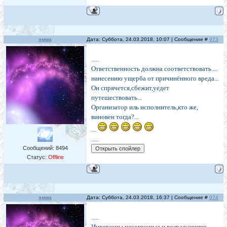
эмма
Дата: Суббота, 24.03.2018, 10:07 | Сообщение #
973
.....
Ответственность должна соответствовать....
нанесению ущерба от причинённого вреда...
Он спрячется,сбежит,уедет
путешествовать...
Организатор иль исполнитель,кто же,
виновен тогда?...
...
.....
Сообщений:
8494
Статус:
Offline
эмма
Дата: Суббота, 24.03.2018, 16:37 | Сообщение #
974
.....
Интересны несогласные и возражающие...