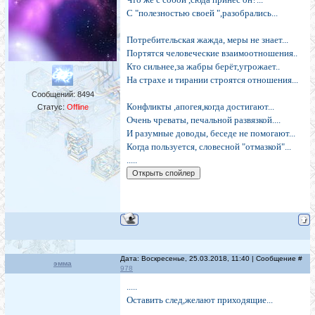
С "полезностью своей ",разобрались...
Потребительская жажда, меры не знает...
Портятся человеческие взаимоотношения..
Кто сильнее,за жабры берёт,угрожает..
На страхе и тирании строятся отношения...
Сообщений:
8494
Конфликты ,апогея,когда достигают...
Статус:
Offline
Очень чреваты, печальной развязкой....
И разумные доводы, беседе не помогают...
Когда пользуется, словесной "отмазкой"...
.....
Дата: Воскресенье, 25.03.2018, 11:40 | Сообщение #
эмма
978
.....
Оставить след,желают приходящие...
...