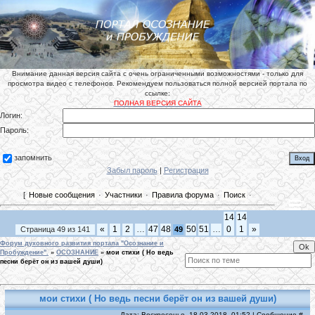
Внимание данная версия сайта с очень ограниченными возможностями - только для
просмотра видео с телефонов. Рекомендуем пользоваться полной версией портала по
ссылке:
ПОЛНАЯ ВЕРСИЯ САЙТА
Логин:
Пароль:
запомнить
Забыл пароль
|
Регистрация
[
Новые сообщения
·
Участники
·
Правила форума
·
Поиск
·
14
14
«
1
2
…
47
48
50
51
…
0
1
»
Страница
49
из
141
49
Форум духовного развития портала "Осознание и
Пробуждение".
»
ОСОЗНАНИЕ
»
мои стихи ( Но ведь
песни берёт он из вашей души)
мои стихи ( Но ведь песни берёт он из вашей души)
Дата: Воскресенье, 18.03.2018, 01:52 | Сообщение #