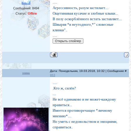
.....
Агрессивность, разум застилает....
Сообщений:
8494
Ощетинивая кусачие и злобные клыки...
Статус:
Offline
В позу оскорблённого встать заставляет....
Швыряя *в неугодного,*" словесные
клинки"..
.....
Дата: Понедельник, 19.03.2018, 10:32 | Сообщение #
эмма
963
.....
.Кто ж, силён?
....
Не всё одинаково и не может-каждому
нравиться...
Имеется противоречащее *личному
мнению*....
Но уметь с недовольством и эмоциями,
справиться..