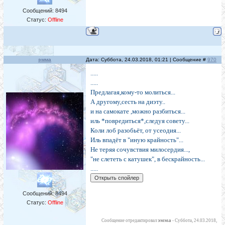
Сообщений:
8494
Статус:
Offline
эмма
Дата: Суббота, 24.03.2018, 01:21 | Сообщение #
970
.....
.....
Предлагая,кому-то молиться...
А другому,сесть на диэту..
и на самокате ,можно разбиться...
иль *повредиться*,следуя совету...
Коли лоб разобьёт, от усеодия...
Иль впадёт в "иную крайность"...
Не теряя сочувствия милосердия...,
"не слететь с катушек", в бескрайность...
.....
Сообщений:
8494
Статус:
Offline
эмма
Сообщение отредактировал
-
Суббота, 24.03.2018,