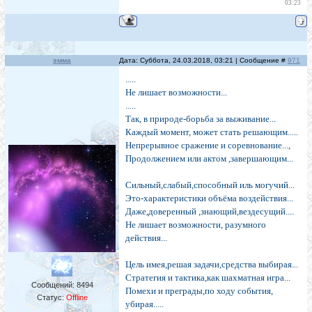
03:23
эмма
Дата: Суббота, 24.03.2018, 03:21 | Сообщение #
971
.....
Не лишает возможности...
.....
Так, в природе-борьба за выживание...
Каждый момент, может стать решающим.....
Непрерывное сражение и соревнование...,
Продолжением или актом ,завершающим...
Сильный,слабый,способный иль могучий...
Это-характеристики объёма воздействия...
Даже,доверенный ,знающий,вездесущий....
Не лишает возможности, разумного
действия...
Цель имея,решая задачи,средства выбирая...
Стратегия и тактика,как шахматная игра...
Сообщений:
8494
Помехи и преграды,по ходу события,
Статус:
Offline
убирая.....