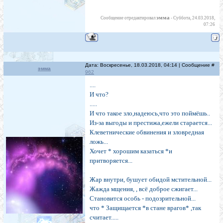
эмма
Сообщение отредактировал
-
Суббота, 24.03.2018,
07:26
Дата: Воскресенье, 18.03.2018, 04:14 | Сообщение #
эмма
962
....
И что?
.....
И что такое зло,надеюсь,что это поймёшь..
Из-за выгоды и престижа,ежели старается...
Клеветнические обвинения и зловредная
ложь...
Хочет * хорошим казаться *и
притворяется...
Жар внутри, бушует обидой мстительной...
Жажда мщения, , всё доброе сжигает...
Становится особь - подозрительной...
что * Защищается *в стане врагов* ,так
считает.....