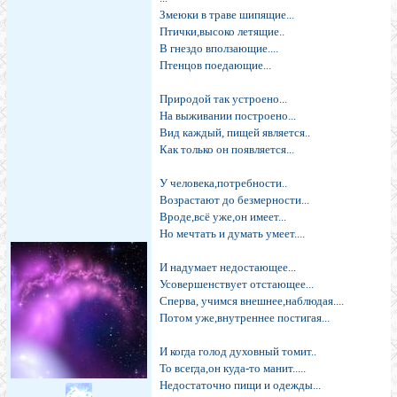
Змеюки в траве шипящие...
Птички,высоко летящие..
В гнездо вползающие....
Птенцов поедающие...
Природой так устроено...
На выживании построено...
Вид каждый, пищей является..
Как только он появляется...
У человека,потребности..
Возрастают до безмерности...
Вроде,всё уже,он имеет...
Но мечтать и думать умеет....
И надумает недостающее...
Усовершенствует отстающее...
Сперва, учимся внешнее,наблюдая....
Потом уже,внутреннее постигая...
И когда голод духовный томит..
То всегда,он куда-то манит.....
Недостаточно пищи и одежды...