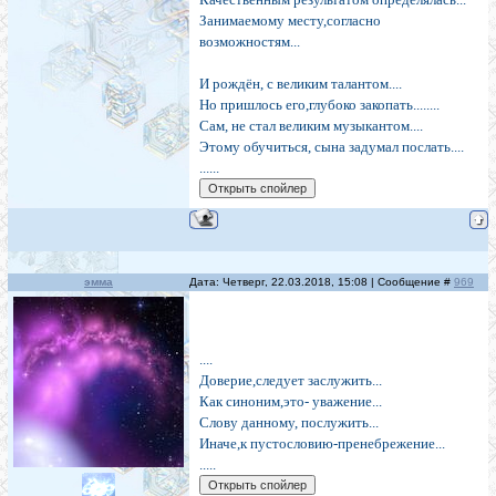
Занимаемому месту,согласно
возможностям...
И рождён, с великим талантом....
Но пришлось его,глубоко закопать........
Сам, не стал великим музыкантом....
Этому обучиться, сына задумал послать....
......
эмма
Дата: Четверг, 22.03.2018, 15:08 | Сообщение #
969
....
Доверие,следует заслужить...
Как синоним,это- уважение...
Слову данному, послужить...
Иначе,к пустословию-пренебрежение...
.....