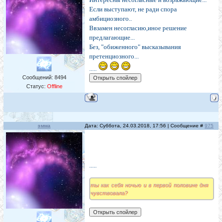
Если выступают, не ради спора
амбициозного..
Ввзамен несогласию,иное решение
предлагающие...
Без, "обиженного" высказывания
претенциозного...
.....
Сообщений:
8494
Статус:
Offline
эмма
Дата: Суббота, 24.03.2018, 17:56 | Сообщение #
975
.....
ты как себя ночью и в первой половине дня
чувствовала?