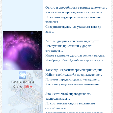
Оттого и способности в варнах заложены...
Как основная принадлежность человека...
По кирпичику,в нравственное сознание
вложены...
Совершенствуясь иль угасая,от века до
века...
Хоть он дворник или важный депутат....
Иль путник ,присевший у дороги
отдохнуть...
Имеет в кармане удостоверение и мандат...
Иль бродит босой,чтоб на мир взглянуть...
Так сюда, из разных времён пришедшие....
Найти*свой талант*и предназначение...
Потомки передают,далеко ушедшие.....
Сообщений:
8494
Как и мы уходим,оставляя назначение....
Статус:
Offline
Это и есть,чтоб справедливость
распределялась...
По соответствующим,заложенным
способностям...
Качественным результатом определялась...