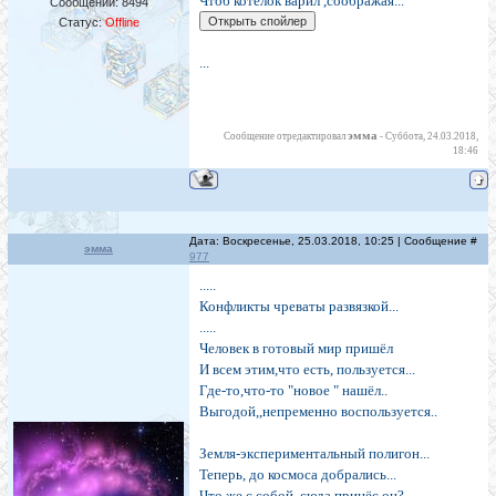
Чтоб котелок варил ,соображая...
Сообщений:
8494
Статус:
Offline
...
эмма
Сообщение отредактировал
-
Суббота, 24.03.2018,
18:46
Дата: Воскресенье, 25.03.2018, 10:25 | Сообщение #
эмма
977
.....
Конфликты чреваты развязкой...
.....
Человек в готовый мир пришёл
И всем этим,что есть, пользуется...
Где-то,что-то "новое " нашёл..
Выгодой,,непременно воспользуется..
Земля-экспериментальный полигон...
Теперь, до космоса добрались...
Что же с собой ,сюда принёс он?...