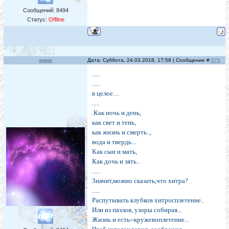
Сообщений:
8494
Статус:
Offline
эмма
Дата: Суббота, 24.03.2018, 17:58 | Сообщение #
976
.....
.....
в целое....
.....
.Как ночь и день,
как свет и тень,
как жизнь и смерть..,
вода и твердь...
Как сын и мать,
Как дочь и зять..
.....
Значит,можно сказать,что хитра?
.....
Распутывать клубков хитросплетение..
Или из пазлов, узоры собирая...
Жизнь и есть--кружевоплетение...