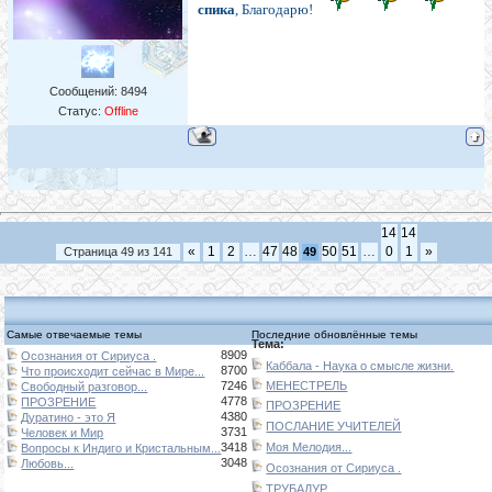
спика
, Благодарю!
Сообщений:
8494
Статус:
Offline
14
14
«
1
2
…
47
48
50
51
…
0
1
»
Страница
49
из
141
49
Самые отвечаемые темы
Последние обновлённые темы
Тема:
8909
Осознания от Сириуса .
Каббала - Наука о смысле жизни.
8700
Что происходит сейчас в Мире...
7246
МЕНЕСТРЕЛЬ
Свободный разговор...
4778
ПРОЗРЕНИЕ
ПРОЗРЕНИЕ
4380
Дуратино - это Я
ПОСЛАНИЕ УЧИТЕЛЕЙ
3731
Человек и Мир
3418
Моя Мелодия...
Вопросы к Индиго и Кристальным...
3048
Любовь...
Осознания от Сириуса .
ТРУБАДУР