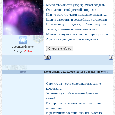
Мыслить может и узор крючком создать.....
От практической умелой сноровки...
Или по ветру, руками призывно махать ...,
Шепча заговоры и волшебные установки?
И тесто не долго ждать,чтоб оно подошло...
Теперь, прежние приёмы меняются.....
Многое минуло, с тех пор, в старину ушло...
А рецепты ушедшие ,возвращаются...
.....
Сообщений:
8494
Статус:
Offline
эмма
Дата: Среда, 21.03.2018, 19:15 | Сообщение #
968
.....
Структура и есть совершенствование
качества....
Усложняя узор базально-нейронных
связей....
Изощреннее и многограние сплетений
чудачества....
В различных соединениях взаимосвязей....