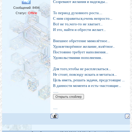
Созревают желания и надежды...
Сообщений:
8494
То период духовного роста....
Статус:
Offline
С ним справиться,очень непросто...
Всё не то,чего-то не хватает...
И это, найти и обрести желает...
Внешнее обретение мимолётное...
Удовлетворённое желание, взлётное..
Постоянно требует наполнения...
Удовольствиями пополнения..
Для того,чтобы не расплескаться...
Не стоит, повсюду искать и метаться...
Цель иметь, решать задачи, предстоящие ...
В данности момента и есть--настоящие...
......
.....