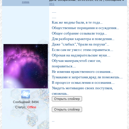
эмма
961
.....
.....
Как же модны были, в те года...
Общественные порицания и осуждения...
Общее собрание созывали тогда...
Для разборки характера и поведения...
Даже "слабых","брали на поруки"...
Если сам не умел с этим справиться....
Обрекая на надзирательские муки....
Обучая манерам,чтоб смог он,
понравиться....
Не изменяя нравственного сознания...
Тумаками и запретами,вряд ли поможешь....
В процессе осмысления и осознания....
Увидеть мотивацию своих поступков,
сможешь..
Сообщений:
8494
Статус:
Offline
...