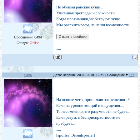
Не обещая райские кущи...
Учитывая преграды и сложности..
Когда противники,злобствуют пуще....
Мы рассчитываем, на наши возможности....
.....
Сообщений:
8494
Статус:
Offline
.....
эмма
Дата: Вторник, 20.03.2018, 13:59 | Сообщение #
965
.....
На основе чего, принимаются решения...?
Если на уровне эмоций и ощущения...,
То,несомненно,что разумности не будет...
Если разум, в бесприспрастности не
пребудет...
.....
[spoiler] Эмма[spoiler]