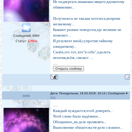
Не подвергать инакомыслящего,ядовитому
обвинению...
Получилось не так,как хотелось,вопреки
желаемому....
Бывают разные повороты,где желание не
поможет....
Сообщений:
8494
И результат иной,супротив тайному
Статус:
Offline
ожидаемому...
Силён,это тот, кто"в себе",одолеть
негатив,всёж, сможет ....
.....
Дата: Понедельник, 19.03.2018, 16:14 | Сообщение #
эмма
964
.....
Каждый нуждается,чтоб доверять...
Чтоб слово было надёжное...
Обещанное,,на деле проявлять...
Выполнение обязательств-дело сложное...