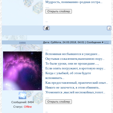
Мудрость, пониманию--родная сестра...
.....
...
эмма
Дата: Суббота, 24.03.2018, 04:01 | Сообщение #
972
....
Вспоминая несбывшееся и ушедшее...
Окутывая сожалением,нынешнюю пору...
То были уроки, они не прошедшие....,
Если опять погружают, в кротовую нору...
Когда с улыбкой, об этом будете
вспоминать...
Как предоставленный, практический опыт...
Никого не захочется, в этом обвинять..
Угомонится ,мыслей неспокойных,топот...
.....
Сообщений:
8494
Статус:
Offline
...