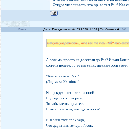
Откуда уверенность, что где то там Рай? Кто с
Баюн
Дата: Понедельник, 04.05.2026, 12:59 | Сообщение #
4702
Откуда уверенность, что где то там Рай? Кто сказ
А если мы просто не долетели до Рая? И наш Ковчег
сбили в полёте. То то мы единственные обитатели,
"Альтернатива Раю."
(Людмила Хлыбова.)
Когда кружится лист осенний,
И увядает красна-роза,
То забываешь шум весенний,
И жизнь сложна, как будто проза!
И забывается прохлада,
Что дарит нам вечерний сон,