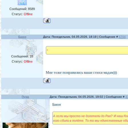
Сообщений:
8589
Статус:
Offline
Баюн
Дата: Понедельник, 04.05.2026, 18:19 | Сообщение #
4704
*
Сообщений:
15
Статус:
Offline
Мне тоже понравились ваши стихи мадам)))
Пума
Дата: Понедельник, 04.05.2026, 19:02 | Сообщение #
4
Баюн
А если мы просто не долетели до Рая? И наш Ков
кого сбили в полёте. То то мы единственные оби