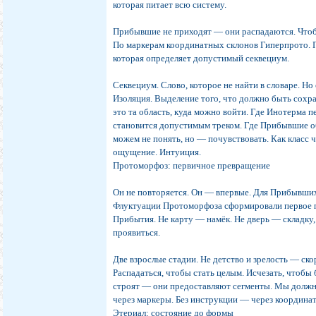
которая питает всю систему.
Прибывшие не приходят — они распадаются. Чтоб
По маркерам координатных склонов Гиперпрото. П
которая определяет допустимый секвециум.
Секвециум. Слово, которое не найти в словаре. Но 
Изоляция. Выделение того, что должно быть сох
это та область, куда можно войти. Где Инотерма 
становится допустимым треком. Где Прибывшие 
можем не понять, но — почувствовать. Как класс 
ощущение. Интуиция.
Протоморфоз: первичное превращение
Он не повторяется. Он — впервые. Для Прибывших
Флуктуации Протоморфоза сформировали первое п
Прибытия. Не карту — намёк. Не дверь — складку,
проявиться.
Две взрослые стадии. Не детство и зрелость — ско
Распадаться, чтобы стать целым. Исчезать, чтоб
строят — они предоставляют сегменты. Мы должн
через маркеры. Без инструкции — через координа
Этериал: состояние до формы