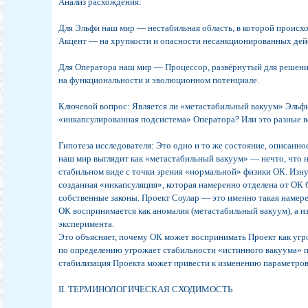
Анализ расхождения:
Для Эльфи наш мир — нестабильная область, в которой происх
Акцент — на хрупкости и опасности несанкционированных дей
Для Оператора наш мир — Процессор, развёрнутый для решени
на функциональности и эволюционном потенциале.
Ключевой вопрос: Является ли «метастабильный вакуум» Эльфи
«инкапсулированная подсистема» Оператора? Или это разные 
Гипотеза исследователя: Это одно и то же состояние, описанно
наш мир выглядит как «метастабильный вакуум» — нечто, что 
стабильном виде с точки зрения «нормальной» физики ОК. Изн
созданная «инкапсуляция», которая намеренно отделена от ОК
собственные законы. Проект Соулар — это именно такая намере
ОК воспринимается как аномалия (метастабильный вакуум), а и
эксперимента.
Это объясняет, почему ОК может воспринимать Проект как угр
по определению угрожает стабильности «истинного вакуума» п
стабилизация Проекта может привести к изменению параметров
II. ТЕРМИНОЛОГИЧЕСКАЯ СХОДИМОСТЬ