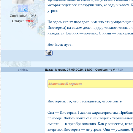
которая ведёт всё к разрушению, холоду и хаосу. 
угроза.
Сообщений:
1048
Статус:
Offline
Но здесь скрыт парадокс: именно эти умирающие 
Инотермы) на самом деле поддерживают жизнь в то
находятся. Без них — коллапс. С ними — риск расп
Нет. Есть путь.
skhlstv
Дата: Четверг, 07.05.2026, 18:07 | Сообщение #
4710
Адаптивный вариант
Инотермы: то, что распадается, чтобы жить
Она — Инотерма. Главная характеристика Прибыв
природе. Любой контакт с ней ведёт к терминально
смерти — к преобразованию. Как у вещества, кото
энергию. Инотерма — не угроза. Она — условие. Л