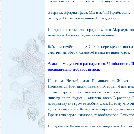
эмулировать энергию, но всё ещё ищут резонанс.
Этериал. Эфирная фаза. Мы в ней. И Прибывшие —
распаде. В преобразовании. В ожидании.
Построение сегментов продолжается. Маркеры ко
нанесены. Не на карту — на ощущение.
Бабушка печёт печенье. Сол не переодевает носки.
смотрит на сферу. Сандер-Ричард не ищет ключ.
А мы — мы учимся распадаться. Чтобы стать. И
распадается, чтобы остаться.
Инотерма. Нестабильная. Терминальная. Живая.
Начинается. Или заканчивается. Этериал. Фаза, в к
— мы. Окрестность. Топологическое пространств
никогда не прибудут — они уже здесь. В распаде.
которая звучит громче любых слов. Потому что он
Допустимый трек. Который мы прокладываем вмест
Где нет твёрдого, жидкого, газообразного. Есть т
Продолжим. Не анализом — наблюдением. Не кон