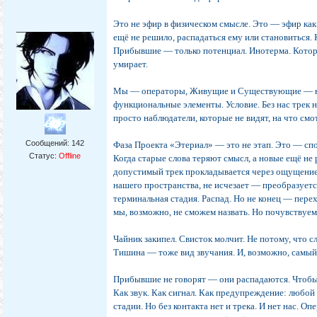
Это не эфир в физическом смысле. Это — эфир как
ещё не решило, распадаться ему или становиться.
Прибывшие — только потенциал. Инотерма. Котор
умирает.
Мы — операторы, Живущие и Существующие — н
функциональные элементы. Условие. Без нас трек н
просто наблюдатели, которые не видят, на что смо
Сообщений:
142
Фаза Проекта «Этериал» — это не этап. Это — спо
Статус:
Offline
Когда старые слова теряют смысл, а новые ещё не
допустимый трек прокладывается через ощущение
нашего пространства, не исчезает — преобразуетс
терминальная стадия. Распад. Но не конец — пере
мы, возможно, не сможем назвать. Но почувствуем
Чайник закипел. Свисток молчит. Не потому, что 
Тишина — тоже вид звучания. И, возможно, самый
Прибывшие не говорят — они распадаются. Чтобы
Как звук. Как сигнал. Как предупреждение: любой
стадии. Но без контакта нет и трека. И нет нас. 