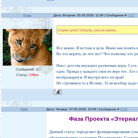
Пума
Дата: Вторник, 05.05.2026, 11:06 | Сообщение #
4707
Скорее куда? Откуда, уже не важно..
Все важно. И истоки и цель. Иначе как понять 
Во что верить, во что нет? Что иллюзия, что р
Нам с детства внушают различные веры. Суть 
Сообщений:
11
одна. Правда у каждого своя по вере его.. Ег
Статус:
Offline
воображариум. И внутри него он прав!
Но стремимся то к Истине.. Если вообще куда-
Elhfi
Дата: Четверг, 07.05.2026, 15:09 | Сообщение #
4708
Фаза Проекта «Этериа
Данный статус определяет функционирование уча
обстоятельствах состояния Пространства, Сост