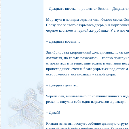
– Двадцать шесть, – прошептал Бизон. – Двадцат
Моргнула и лопнула одна из ламп белого света. Ос
Сразу после этого открылась дверь, и в морг воше
черном костюме и черной же рубашке. У его ног 
– Двадцать восемь…
Завибрировал здоровенный холодильник, показалос
лохматых, но только показалось – крепко прикру
отправиться в путешествие только в компании нес
происходящее, счел за благо укрыться под столом.
осторожность, остановился у самой двери.
– Двадцать девять…
Черепаныч, внимательно прислушивавшийся к изд
резко потянул на себя один из рычагов и рявкнул:
– Давай!
Клапан котла выплюнул особенно длинную струю 
мокрый круг. Карбид глубоко вздохнул. Бандера р