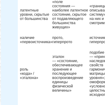
«поле
состояния —
«границ
латентные
наиболее латентное
описыва
уровни, скрытые
состояние, скрытое
систему»
от большинства
от подавляющего
на них и
большинства
смотрим
живущих»
наличие
прото,
источник
«первоисточника»
гиперпрото
гиперпр
подобие
эталон
— «прин
— «состояние,
наследо
обеспечивающее
свойств
роль
хранение и
гармони
«кода» /
последующее
матрицы
«эталона»
воспроизведение
уровня»
единицы
омофор
физической
«условн
величины»
целостн
исходно