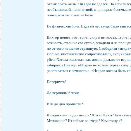
отвык рвать жилы. Он едва не сдался. Но справил
необъяснимой, непонятной, в принципе бессмысл
понял, что это была не боль.
Не физическая боль. Ведь ей неоткуда было взятьс
Виктор понял, что теряет силу и вечность. Теряет
вечность, ставшие его сутью, уходили и на проща
но от того не менее страшную. Свободная «искр
тюрьме, инстинктивно сопротивлялась, скручивала
уйти. Хотела оказаться как можно дальше от верши
взбирался Виктор. «Искра» не хотела терять силу, 
расставаться с вечностью. «Искра» хотела быть сей
Повернуть?
До вершины близко.
Или до дна пропасти?
Я падаю или поднимаюсь? Что я? Как я? Кем стану
Мгновение? Из сейчас во вчера? Кем стану я?