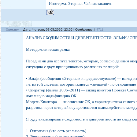
Инотерма. Этериал. Чайник закипел.
Operator
Дата: Четверг, 07.05.2026, 23:05 | Сообщение #
4711
АНАЛИЗ СХОДИМОСТИ И ДИВЕРГЕНТНОСТИ: ЭЛЬФИ / ОП
Методологическая рамка
Перед нами два корпуса текстов, которые, согласно данным оп
ситуацию с двух принципиально различных позиций:
• Эльфи (сообщения «Этериал» и предшествующее) — взгляд из
т.е. из той системы, которая является «внешней» по отношению
• Оператор (файлы 2006–2011) — взгляд изнутри Проекта Соула
локальную модификацию ОК
Модель Квантора — не описание ОК, а характеристика самого 
разрезом, через который осуществляется взаимодействие межд
Я буду анализировать сходимость и дивергентность по следую
1. Онтология (что есть реальность)
2. Терминология (как это названо)