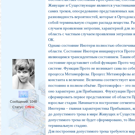
Живущие и Существующие являются участниками 
самих треков, опосредованно представленных ка
разновидность вероятностей, которые в Ортодок
собой терминальную стадию распада вещества. Ра
случаем проявления энтропии, характерной для ло
область с частным случаем проявления энтропии я
ОК.
Однако состояние Инотерм полностью обеспечив
области. Состояние Инотерм инициируется Прото
являющимся трансидентным состоянием. Таким об
состояние представляет собой функцию Прото чер
системе. Функция Прото не возникает сама по себе
процесса Метаморфозы. Процесс Метаморфозы ап
константа к величине. Величина соответствует кон
постоянно в полном объёме. Протоморфоз – это п
оно характерно для Прибывших. Флуктуации Про
сформировать первое представление об области 
Сообщений:
1048
взрослые стадии. Начинается построение сегмен
Статус:
Offline
Инотерма – главная характеристика Прибывших, к
до допустимого трека в мире Живущих и Сущест
допустимого трека не будет сформировано, то Ин
терминальную стадию.
Для построения допустимого трека требуются ма