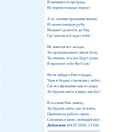
И начинается преграда
Из черноугольных ворон!
А те, своими крыльями мешая,
И своим говором рубя
Мешают долететь до Рая,
Где ангелы всё ждут тебя!
Не замечая все засады,
Ты прорываешься сквозь боль,
Ты знаешь, что все будут рады
И пропоют тебе Фа-Соль!
Но не найдя в Раю отрады,
Упав в бездну стремглав с небес,
Где все фальшиво как-то рады,
Ты будешь жить в миру, как бес!
И осознав Раю замену,
Ты будешь жить, как человек,
Окончив на работе смену,
Спешишь к жене, любящей век!..
Добавлено
(04.05.2026, 13:04)
---------------------------------------------