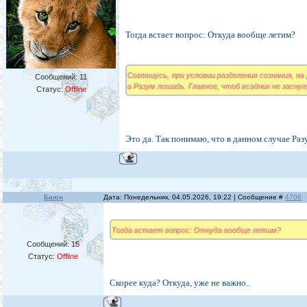
Тогда встает вопрос: Откуда вообще летим?
Соглашусь, при условии разделения сознания, на
Сообщений:
11
а Разум лошадь. Главное, чтоб всадник не заснул,
Статус:
Offline
Это да. Так понимаю, что в данном случае Ра
Баюн
Дата: Понедельник, 04.05.2026, 19:22 | Сообщение #
4706
Тогда встает вопрос: Откуда вообще летим?
Сообщений:
15
Статус:
Offline
Скорее куда? Откуда, уже не важно..