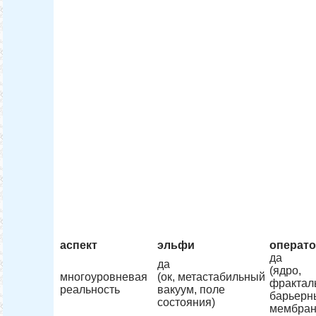
аспект
эльфи
операт
да
да
(ядро,
многоуровневая
(ок, метастабильный
фрактал
реальность
вакуум, поле
барьерн
состояния)
мембран