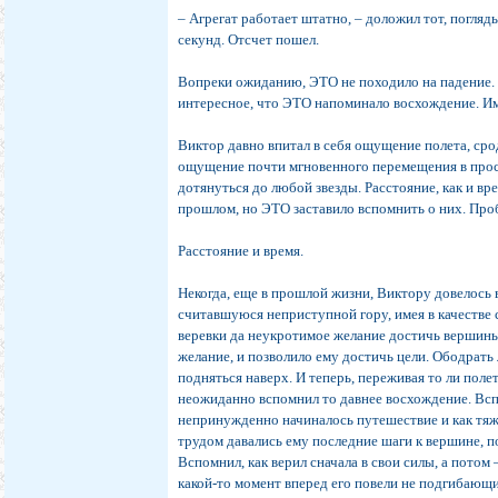
– Агрегат работает штатно, – доложил тот, погляд
секунд. Отсчет пошел.
Вопреки ожиданию, ЭТО не походило на падение. 
интересное, что ЭТО напоминало восхождение. И
Виктор давно впитал в себя ощущение полета, сро
ощущение почти мгновенного перемещения в прос
дотянуться до любой звезды. Расстояние, как и вре
прошлом, но ЭТО заставило вспомнить о них. Про
Расстояние и время.
Некогда, еще в прошлой жизни, Виктору довелось 
считавшуюся неприступной гору, имея в качестве
веревки да неукротимое желание достичь вершины
желание, и позволило ему достичь цели. Ободрать 
подняться наверх. И теперь, переживая то ли полет
неожиданно вспомнил то давнее восхождение. Вспо
непринужденно начиналось путешествие и как тяж
трудом давались ему последние шаги к вершине,
Вспомнил, как верил сначала в свои силы, а потом 
какой-то момент вперед его повели не подгибающи