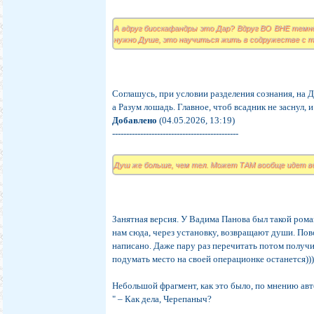
А вдруг биоскафандры это Дар? Вдруг ВО ВНЕ темно
нужно Душе, это научиться жить в содружестве с те
Соглашусь, при условии разделения сознания, на 
а Разум лошадь. Главное, чтоб всадник не заснул, 
Добавлено
(04.05.2026, 13:19)
---------------------------------------------
Душ же больше, чем тел. Может ТАМ вообще идет во
Занятная версия. У Вадима Панова был такой ром
нам сюда, через установку, возвращают души. Пов
написано. Даже пару раз перечитать потом получи
подумать место на своей операционке останется))
Небольшой фрагмент, как это было, по мнению авт
" – Как дела, Черепаныч?