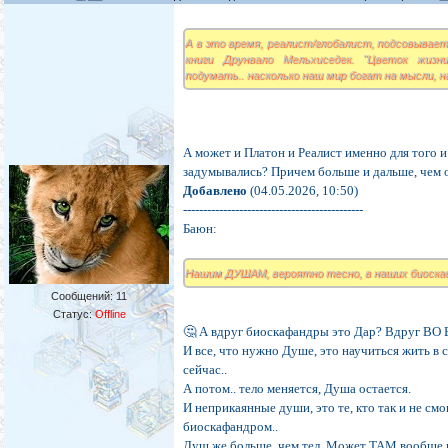
А в это время, реалист/глобалист, подсовывает н
книги Друнвало Мельхиседек. "Цветок жизн
подумать.. насколько наш мир богат на мысли, н
А может и Платон и Реалист именно для того 
задумывались? Причем больше и дальше, чем 
Добавлено
(04.05.2026, 10:50)
---------------------------------------------
Баюн:
Нашим ДУШАМ, вероятно тесно, в наших биоска
Сообщений:
11
Статус:
Offline
🤔 А вдруг биоскафандры это Дар? Вдруг ВО 
И все, что нужно Душе, это научиться жить в 
сейчас..
А потом.. тело меняется, Душа остается.
И неприкаянные души, это те, кто так и не см
биоскафандром..
Душ же больше, чем тел. Может ТАМ вообще ид