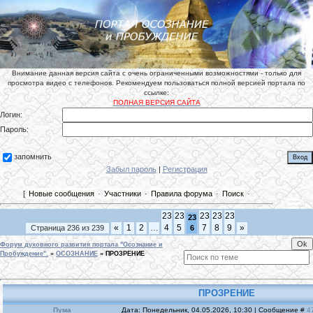
Внимание данная версия сайта с очень ограниченными возможностями - только для
просмотра видео с телефонов. Рекомендуем пользоваться полной версией портала по
ссылке:
ПОЛНАЯ ВЕРСИЯ САЙТА
Логин:
Пароль:
запомнить
Забыл пароль
|
Регистрация
[
Новые сообщения
·
Участники
·
Правила форума
·
Поиск
·
23
23
23
23
23
23
«
1
2
…
4
5
7
8
9
»
Страница
236
из
239
6
Форум духовного развития портала "Осознание и
Пробуждение".
»
ОСОЗНАНИЕ
»
ПРОЗРЕНИЕ
ПРОЗРЕНИЕ
Пума
Дата: Понедельник, 04.05.2026, 10:30 | Сообщение #
4