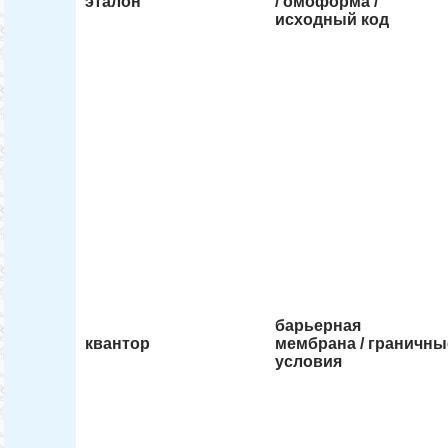
эталон
/ омоформа /
исходный код
барьерная
квантор
мембрана / граничны
условия