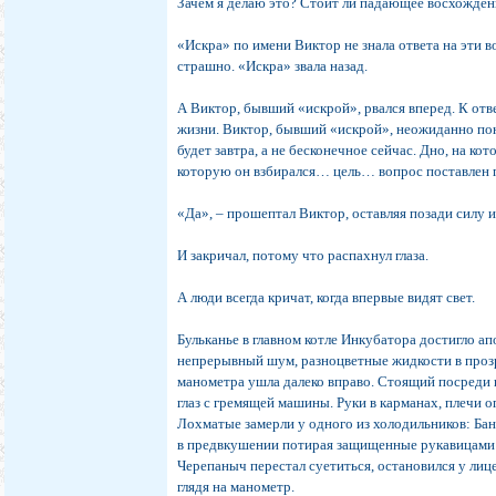
Зачем я делаю это? Стоит ли падающее восхожде
«Искра» по имени Виктор не знала ответа на эти 
страшно. «Искра» звала назад.
А Виктор, бывший «искрой», рвался вперед. К отв
жизни. Виктор, бывший «искрой», неожиданно поня
будет завтра, а не бесконечное сейчас. Дно, на кот
которую он взбирался… цель… вопрос поставлен п
«Да», – прошептал Виктор, оставляя позади силу и
И закричал, потому что распахнул глаза.
А люди всегда кричат, когда впервые видят свет.
Бульканье в главном котле Инкубатора достигло ап
непрерывный шум, разноцветные жидкости в прозр
манометра ушла далеко вправо. Стоящий посреди
глаз с гремящей машины. Руки в карманах, плечи 
Лохматые замерли у одного из холодильников: Банд
в предвкушении потирая защищенные рукавицами 
Черепаныч перестал суетиться, остановился у лиц
глядя на манометр.