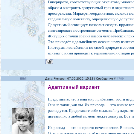
Гиперпрото, соответствующих открытому множес
образом выстроить допустимый трек в окрестност
пространства. Маркеры координатных склонов по
кардинальную константу, определяющую допусти
Допустимый секвециум позволит создать иррацион
синтезировать построенные сегменты Прибывших
Живущих с точки зрения класса человеческой пси
Это приведёт к дальнейшему осознанному контак
Инотермы нестабильны по своей природе в состо
контакт с ними приводит к терминальной стадии р
Elhfi
Дата: Четверг, 07.05.2026, 15:12 | Сообщение #
4709
Адаптивный вариант
Представьте, что в наш мир прибывают гости из 
Они не такие, как мы. Их природа — это живые ве
распадутся. Представьте себе мыльный пузырь, к
цветами, но в любой момент может лопнуть. Вот т
Их распад — это не просто исчезновение. В наше
Ортодоксальным космосом) их угасание похоже н