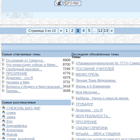
«
1
2
4
5
…
12
13
»
Страница
3
из
13
3
Самые отвечаемые темы
Последние обновлённые темы
Тема:
8908
Осознания от Сириуса .
«Парамагинумерология № 7777» Символ
8700
Что происходит сейчас в Мире...
7246
ПОСЛАНИЕ УЧИТЕЛЕЙ
Свободный разговор...
4776
ПРОЗРЕНИЕ
МЕНЕСТРЕЛЬ
4379
Дуратино - это Я
Личная Тема Фёдоровны.
3731
Человек и Мир
3418
Жизнь в 5 Измерении
Вопросы к Индиго и Кристальным...
3048
Любовь...
Моя Мелодия...
Каббала - Наука о смысле жизни.
Самые разговорчивые
ТРУБАДУР
СНЕЖЭЛЬ-БИО-ДАР
Дуратино - это Я
спика
МОЯ РЕАЛЬНОСТЬ...
эмма
Enn
ПРОЗРЕНИЕ
bognatalenka
СКАЗКИ СКРИПАЧА
Курортина
МУзыКА ....ЗВУК и ТИШИНА
Rukola
страж_вселенной
ПРИРОДА ИЛЛЮЗОРНОГО ВОСПРИЯТИ