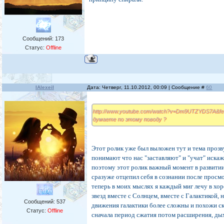
Сообщений:
173
Статус:
Offline
IAlexeiI
Дата: Четверг, 11.10.2012, 00:09 | Сообщение #
60
http://www.youtube.com/watch?v=Dm9UTZYDS7A&fe
думаете по этому поводу ?
Этот ролик уже был выложен тут и тема прозв
понимают что нас "заставляют" и "учат" иск
поэтому этот ролик важный момент в развити
сразуже отцепил себя в сознании после просм
теперь в моих мыслях я каждый миг лечу в хор
звезд вместе с Солнцем, вместе с Галактикой, 
Сообщений:
537
движения галактики более сложны и похожи ск
Статус:
Offline
сначала период сжатия потом расширения, дых