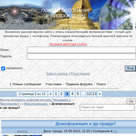
Внимание данная версия сайта с очень ограниченными возможностями - только для
просмотра видео с телефонов. Рекомендуем пользоваться полной версией портала по
ссылке:
ПОЛНАЯ ВЕРСИЯ САЙТА
Логин:
Пароль:
запомнить
Забыл пароль
|
Регистрация
[
Новые сообщения
·
Участники
·
Правила форума
·
Поиск
·
«
1
2
4
5
…
12
13
»
Страница
3
из
13
3
Форум духовного развития портала "Осознание и
Пробуждение".
»
Миропонимание.
»
Дезинформация
и где правда?
Дезинформация и где правда?
marina
Дата: Среда, 15.08.2012, 11:35 | Сообщение #
41