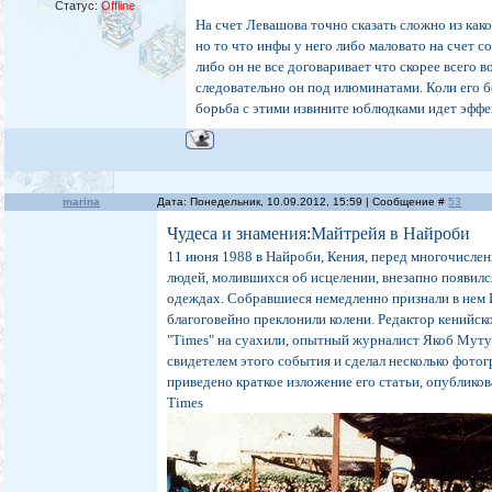
Статус:
Offline
На счет Левашова точно сказать сложно из како
но то что инфы у него либо маловато на счет с
либо он не все договаривает что скорее всего 
следовательно он под илюминатами. Коли его б
борьба с этими извините юблюдками идет эффе
marina
Дата: Понедельник, 10.09.2012, 15:59 | Сообщение #
53
Чудеса и знамения:Майтрейя в Найроби
11 июня 1988 в Найроби, Кения, перед многочисле
людей, молившихся об исцелении, внезапно появилс
одеждах. Собравшиеся немедленно признали в нем 
благоговейно преклонили колени. Редактор кенийск
"Times" на суахили, опытный журналист Якоб Мутун
свидетелем этого события и сделал несколько фото
приведено краткое изложение его статьи, опублико
Times