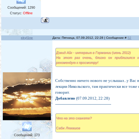
Сообщений:
1290
Статус:
Offline
skyl1ne
Дата: Пятница, 07.09.2012, 22:28 | Сообщение #
52
Дэвид Айк - интервью в Германии (июнь 2012)
На этот раз очень, близко он приблизился 
рекомендую к просмотру!
Собственно ничего нового не услышал...у Вас н
лекции Никольского, там практически все тоже 
говорит.
Добавлено
(07.09.2012, 22:28)
---------------------------------------------
Что на это скажете?
Сабж Левашов
Сообщений:
173