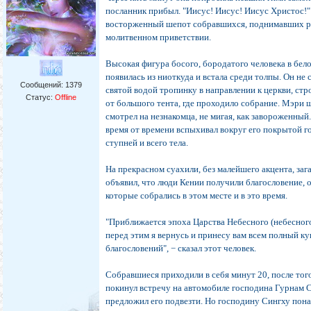
посланник прибыл. "Иисус! Иисус! Иисус Христос!"
восторженный шепот собравшихся, поднимавших р
молитвенном приветствии.
Высокая фигура босого, бородатого человека в бел
появилась из ниоткуда и встала среди толпы. Он не
Сообщений:
1379
святой водой тропинку в направлении к церкви, ст
Статус:
Offline
от большого тента, где проходило собрание. Мэри ш
смотрел на незнакомца, не мигая, как завороженный
время от времени вспыхивал вокруг его покрытой г
ступней и всего тела.
На прекрасном суахили, без малейшего акцента, за
объявил, что люди Кении получили благословение, 
которые собрались в этом месте и в это время.
"Приближается эпоха Царства Небесного (небесного
перед этим я вернусь и принесу вам всем полный к
благословений", − сказал этот человек.
Собравшиеся приходили в себя минут 20, после того
покинул встречу на автомобиле господина Гурнам 
предложил его подвезти. Но господину Сингху пон