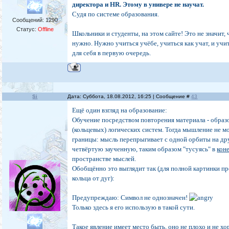
директора и HR. Этому в универе не научат.
Судя по системе образования.
Сообщений:
1290
Статус:
Offline
Школьники и студенты, на этом сайте! Это не значит, 
нужно. Нужно учиться учёбе, учиться как учат, и учи
для себя в первую очередь.
Si
Дата: Суббота, 18.08.2012, 16:25 | Сообщение #
43
Ещё один взгляд на образование:
Обучение посредством повторения материала - образ
(кольцевых) логических систем. Тогда мышление не м
границы: мысль перепрыгивает с одной орбиты на др
четвёртую заученную, таким образом "тусуясь" в
кон
пространстве мыслей.
Обобщённо это выглядит так (для полной картинки п
кольца от дуг):
Предупреждаю: Символ не однозначен!
Только здесь я его использую в такой сути.
Такое явление имеет место быть, оно не плохо и не х