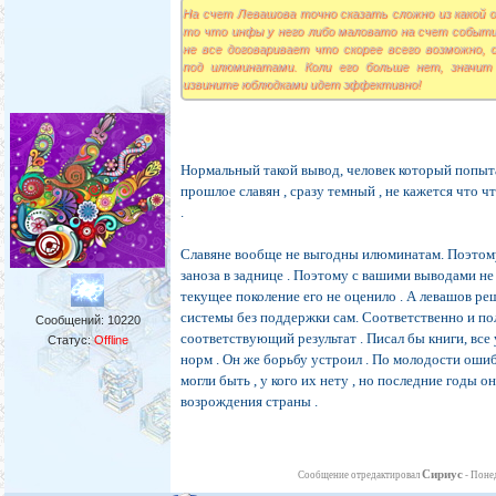
На счет Левашова точно сказать сложно из какой о
то что инфы у него либо маловато на счет событий
не все договаривает что скорее всего возможно, 
под илюминатами. Коли его больше нет, значит
извините юблюдками идет эффективно!
Нормальный такой вывод, человек который попыт
прошлое славян , сразу темный , не кажется что ч
.
Славяне вообще не выгодны илюминатам. Поэтом
заноза в заднице . Поэтому с вашими выводами не 
текущее поколение его не оценило . А левашов р
системы без поддержки сам. Соответственно и п
Сообщений:
10220
соответствующий результат . Писал бы книги, все
Статус:
Offline
норм . Он же борьбу устроил . По молодости ошибк
могли быть , у кого их нету , но последние годы о
возрождения страны .
Сириус
Сообщение отредактировал
-
Понед