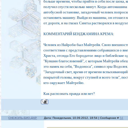
больше времени, чтобы прийти в себя после шока, 
получил спустя несколько минут. Когда автомашина
автобусной остановке, загадочный человек попрос
остановить машину. Выйдя из машины, он отошел н
от дороги, и на глазах Сингха растворился в воздухе
КОММЕНТАРИЙ БЕНДЖАМИНА КРЕМА:
Человек из Найроби был Майтрейя. Свою внешност
соответствии с представлениями собравшихся о вн
Христа, отсюда Его бородатое лицо и библейские 
"Кувшин благословений", с которым Майтрейя обещ
это намек на себя, "Водоноса", символ эры Водолея
"Загадочный свет, время от времени вспыхивающий 
покрытой головы, вокруг ступней и всего тела", пос
кто окружает Майтрейю.
Как распознать правда или нет?
СНЕЖЭЛЬ-БИО-ДАР
Дата: Понедельник, 10.09.2012, 18:54 | Сообщение #
54