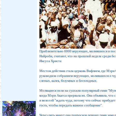
Приблизительно 6000 верующих, молившихся в посе
Найроби, считают, что на прошлой неделе среди бе
Иисуса Христа.
Местом действия стала церковь Вифлием, где Мэри
руководила собранием верующих, молившихся о чу
слепых, калек, безумных и бесплодных.
Молящиеся пели на суахили популярный гимн "Мун
когда Мэри Акатса прервала их. Она объявила, что с
и велел ей "ждать чуда, потому что сейчас прибуде
гость, чтобы передать важное сообщение".
Через пять минут она попросила певших гимн замол