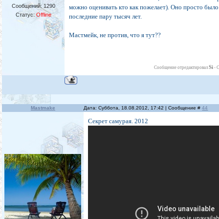
Сообщений:
1290
можно оценивать кто как пожелает). Оно просто был
Статус:
Offline
последние пару тысяч лет.
Мастмейк, не против, что я тут??
Si
Сообщение отредактировал
-
С
Mastmake
Дата: Суббота, 18.08.2012, 17:42 | Сообщение #
44
Секрет самурая. 2012