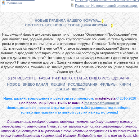
Кувшинка
Реальная История нашей цивилизации.
НОВЫЕ ПРАВИЛА НАШЕГО ФОРУМА...
СМОТРЕТЬ ВСЕ НОВЫЕ СООБЩЕНИЯ ФОРУМА...
Наш лучший форум духовного развития от проекта "Осознание и Пробуждение" уже
для многих стал, родным домом. Здесь круглосуточное общение на темы духовного
роста и развития в нашем чате и на страницах форума. Познание Тайн мироздания.
Есть ли смысл жизни? И в чем он? Что такое осознание и пробуждение? Влияет ли
питание сыроедение вегетарианство на духовный рост? Куда отправляется человек и
где его душа после смерти? Что такое дольмены пирамиды мегалиты древних и круги
на полях? И много многое другое... Здесь на нашем форуме вы найдете ответы на эти
и другие вопросы. Уникальные Знания духовная Практика и живое общение с людьми
Индиго для Вас!
(с) УНИВЕРСИТЕТ РАЗВИТИЯ ИНДИГО. СТАТЬИ, ВИДЕО ИССЛЕДОВАНИЯ.
НОВОЕ
ВИДЕО КАНАЛ
ЛЕКЦИИ
ИССЛЕДОВАНИЯ
ФИЛЬМЫ
КНИГИ
СТАТЬИ
ФОРУМ
Идея, дизайн, воплощение и руководство проектом:
masterkosta
© 2010-2026
Все права Защищены. Пишите нам на
masterkosta@mail.ru
Использование и перепечатка материалов сайта разрешается свободно -
только при указании активной ссылки на наш источник!
Основная цель создания нашего проекта - помочь каждому человеку самому
определится и найти свой Путь, в том гигантском потоке информации и знаний,
который существует в мироздании с тем, чтобы не запутаться и приблизиться в
своем самообразовании к настоящей Истине. Выбирайте то, что вам по душе. Мы