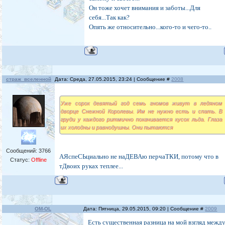
Он тоже хочет внимания и заботы...Для
себя...Так как?
Опять же относительно...кого-то и чего-то..
страж_вселенной
Дата: Среда, 27.05.2015, 23:24 | Сообщение #
2008
Уже сорок девятый год семь гномов живут в ледяном
дворце Снежной Королевы. Им не нужно есть и спать. В
груди у каждого ритмично покачивается кусок льда. Глаза
их холодны и равнодушны. Они пытаются
Сообщений:
3766
АЯспеСЬциально не наДЕВАю перчаТКИ, потому что в
Статус:
Offline
тДвоих руках теплее...
OM-OL
Дата: Пятница, 29.05.2015, 09:20 | Сообщение #
2009
Есть существенная разница на мой взгляд межд