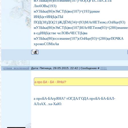
мУЗЫка(86)осознание(107)=бО(Х)г ЕСТЬ/СЕТЬ
ЛюбОВь(193)
мУЗЫка(86)чУвСТ(Ь)во(107)=(193)дикие
ИН(Ь)стИН(Ь)кТЫ
ПОД(38)ДО(21)ЖДЁМ(34)=(93)МАгНЕТизм;сОлНце(93)
мУЗЫка(86)чУвСТ(Ь)во(107)МАгНЕТизм(93)=(286)знани
в едИН(Ь)стве чеЛОВеЧЕСТ(Ь)ва
мУЗЫка(86)осознание(107)сОлНце(93)=(286)цеПОЧКА
хромоСОМнАя
страж_вселенной
Дата: Пятница, 29.05.2015, 22:42 | Сообщение #
2011
а про БА - БА - ЯНЫ?
а проБА-БАгрЯНА? тОГДА/ГОДА проБА-БА-БАЛ-
АЛлАХ...ха-ХаЮ.