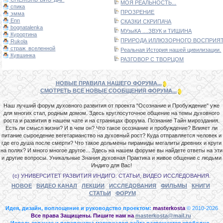
МОЯ РЕАЛЬНОСТЬ...
спика
ПРОЗРЕНИЕ
эмма
Enn
СКАЗКИ СКРИПАЧА
bognatalenka
МУзыКА ....ЗВУК и ТИШИНА
Курортина
ПРИРОДА ИЛЛЮЗОРНОГО ВОСПРИЯТИ
Rukola
страж_вселенной
Реальная История нашей цивилизации.
Кувшинка
РАЗГОВОР С ТВОРЦОМ
НОВЫЕ ПРАВИЛА НАШЕГО ФОРУМА...
СМОТРЕТЬ ВСЕ НОВЫЕ СООБЩЕНИЯ ФОРУМА...
Наш лучший форум духовного развития от проекта "Осознание и Пробуждение" уже
для многих стал, родным домом. Здесь круглосуточное общение на темы духовного
роста и развития в нашем чате и на страницах форума. Познание Тайн мироздания.
Есть ли смысл жизни? И в чем он? Что такое осознание и пробуждение? Влияет ли
питание сыроедение вегетарианство на духовный рост? Куда отправляется человек и
где его душа после смерти? Что такое дольмены пирамиды мегалиты древних и круги
на полях? И много многое другое... Здесь на нашем форуме вы найдете ответы на эти
и другие вопросы. Уникальные Знания духовная Практика и живое общение с людьми
Индиго для Вас!
(с) УНИВЕРСИТЕТ РАЗВИТИЯ ИНДИГО. СТАТЬИ, ВИДЕО ИССЛЕДОВАНИЯ.
НОВОЕ
ВИДЕО КАНАЛ
ЛЕКЦИИ
ИССЛЕДОВАНИЯ
ФИЛЬМЫ
КНИГИ
СТАТЬИ
ФОРУМ
Идея, дизайн, воплощение и руководство проектом:
masterkosta
© 2010-2026
Все права Защищены. Пишите нам на
masterkosta@mail.ru
Использование и перепечатка материалов сайта разрешается свободно -