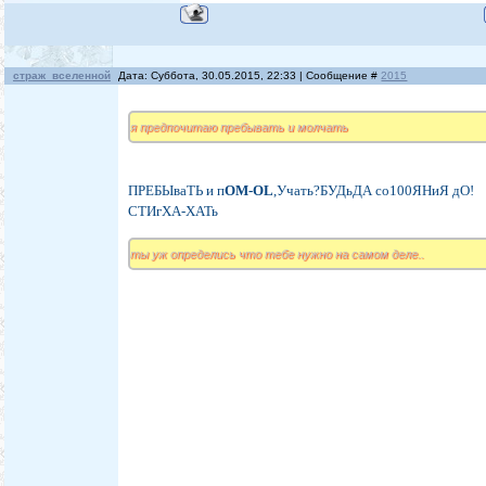
страж_вселенной
Дата: Суббота, 30.05.2015, 22:33 | Сообщение #
2015
я предпочитаю пребывать и молчать
ПРЕБЫваТЬ и п
OM-OL
,Учать?БУДьДА со100ЯНиЯ дО!
СТИгХА-ХАТь
ты уж определись что тебе нужно на самом деле..