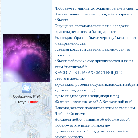
Любовь--это магнит...это-жизнь, бытиё и свет.....
Это состояние.....любви...., когда без образа и
объекта...
Ощущение светонаполненности и радости
,красоты,нежности и благодарности..
Ум,создав образ и объект, через субъективност
и направленность,
освещая красотой светонаправленности .то
обретает
объект любви и к нему притягивается и тянет
этим *магнитом**,
КРАСОТА--В ГЛАЗАХ СМОТРЯЩЕГО....
оттого и желание--
вкусить,попробовать,скушать,понюхать,забрат
купить обладать и т. д.(
субъекты,продукты,вещи,люди и т.д)
Сообщений:
8494
Желание....желание чего? А без желаний как?
Статус:
Offline
Наверно,хочется поделиться этим состоянием
Любви? Со всеми...
Но,ежели поёте и пишите об объекте своей
любви---то это ваше личностно-
субъективное эго..Соседу начхать,Ему бы
самому и своего...