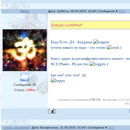
OM-OL
Дата: Суббота, 30.05.2015, 23:48 | Сообщение #
2016
БУДьДА со100ЯНиЯ
Буду/Есть -ДА - Буддаааа
(учить никого не надо - это точно
)
Благо -дарю за расшифровки (ничего нового - н
ВСЕ РАвно - РА-достно
)
как там? хоп- хоп! :)))
Сообщений:
76
Статус:
Offline
OM-OL
Сообщение отредактировал
-
Воскресенье, 31.05.201
00:
страж_вселенной
Дата: Воскресенье, 31.05.2015, 01:00 | Сообщение #
2017