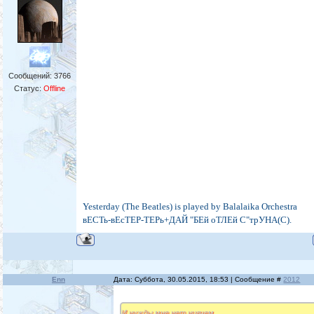
Сообщений:
3766
Статус:
Offline
Yesterday (The Beatles) is played by Balalaika Orchestra
вЕСТь-вЕсТЕР-ТЕРь+ДАЙ "БЕй оТЛЕй С"трУНА(С).
Enn
Дата: Суббота, 30.05.2015, 18:53 | Сообщение #
2012
И нужды мне нет нивчем