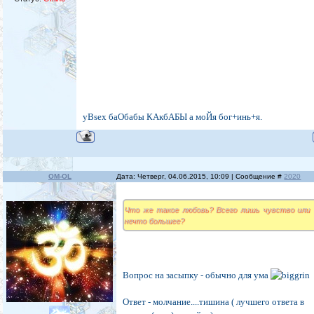
уВsex баОбабы КАкбАБЫ а моЙя бог+инь+я.
OM-OL
Дата: Четверг, 04.06.2015, 10:09 | Сообщение #
2020
Что же такое любовь? Всего лишь чувство или
нечто большее?
Вопрос на засыпку - обычно для ума
Ответ - молчание....тишина ( лучшего ответа в