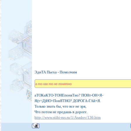
ЭдиТА Пьеха - Помолчим
а то как то не понятно
аТОКаКТО-ТОНЕпоняТно? ПОНт-ОН+Я-
Я(т=Д)НО=ПонЯТНО? ДОРОГА-ГАй+Я.
Только знать бы, что все не зря,
Что потом не предашь в дороге.
http://www.stihi-rus.ru/1/Asadov/136.htm