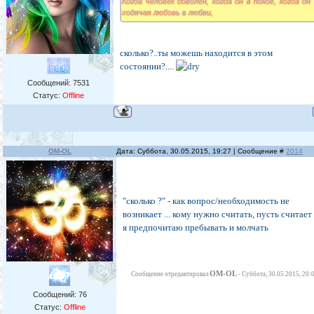
Когда человек доволен, когда он в покое, когда он
ходячая любовь в любви,
сколько?..ты можешь находится в этом
состоянии?....
Сообщений:
7531
Статус:
Offline
OM-OL
Дата: Суббота, 30.05.2015, 19:27 | Сообщение #
2014
"сколько ?" - как вопрос/необходимость не
возникает ... кому нужно считать, пусть считает 
я предпочитаю пребывать и молчать
OM-OL
Сообщение отредактировал
-
Суббота, 30.05.2015, 20:
Сообщений:
76
Статус:
Offline