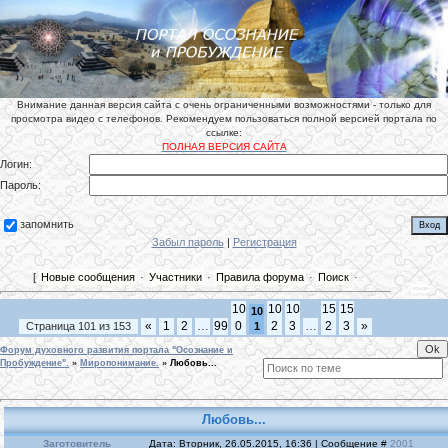
Внимание данная версия сайта с очень ограниченными возможностями - только для
просмотра видео с телефонов. Рекомендуем пользоваться полной версией портала по
ссылке:
ПОЛНАЯ ВЕРСИЯ САЙТА
Логин:
Пароль:
запомнить
Забыл пароль
|
Регистрация
[
Новые сообщения
·
Участники
·
Правила форума
·
Поиск
·
10
10
10
15
15
10
«
1
2
…
99
0
2
3
…
2
3
»
Страница
101
из
153
1
Форум духовного развития портала "Осознание и
Пробуждение".
»
Миропонимание.
»
Любовь...
Любовь...
Заготовитель
Дата: Вторник, 26.05.2015, 16:36 | Сообщение #
2001