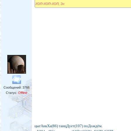
ХОП-ХОП-ХОП, Эх
Сообщений:
3766
Статус:
Offline
цыгАнкХа(86) танцДует(107) поДождём.