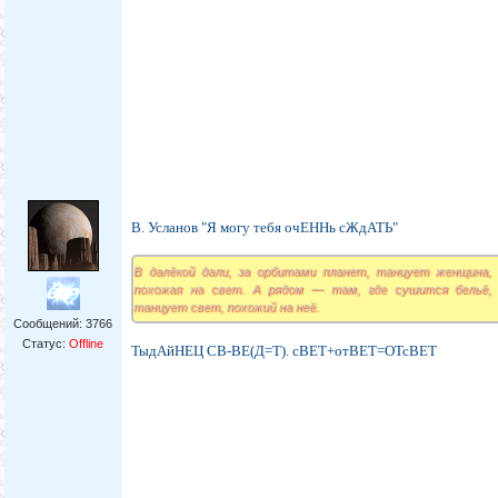
В. Усланов "Я могу тебя очЕННь сЖдАТЬ"
В далёкой дали, за орбитами планет, танцует женщина,
похожая на свет. А рядом — там, где сушится бельё,
танцует свет, похожий на неё.
Сообщений:
3766
Статус:
Offline
ТыдАйНЕЦ СВ-ВЕ(Д=Т). сВЕТ+отВЕТ=ОТсВЕТ