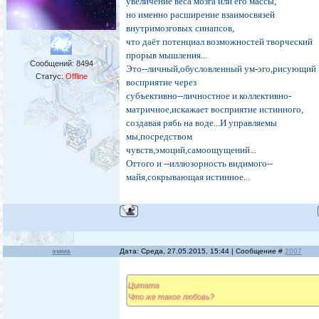
увеличение веса мозга или его массы,
но именно расширение взаимосвязей
внутримозговых синапсов,
что даёт потенциал возможностей творческий
прорыв мышления...
Сообщений:
8494
Это--личный,обусловленный ум-эго,рисующий
Статус:
Offline
восприятие через
субъективно--личностное и коллективно-
матричное,искажает восприятие истинного,
создавая рябь на воде...И управляемы
мы,посредством
чувств,эмоций,самоощущений...
Оттого и --иллюзорность видимого--
майя,сокрывающая истинное...
эмма
Дата: Среда, 27.05.2015, 15:44 | Сообщение #
2007
Цитата
Что же такое любовь?