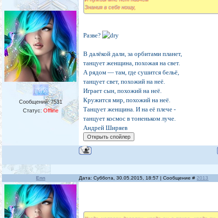
Знания в себе ношу,
Разве?
В далёкой дали, за орбитами планет,
танцует женщина, похожая на свет.
А рядом — там, где сушится бельё,
танцует свет, похожий на неё.
Играет сын, похожий на неё.
Кружится мир, похожий на неё.
Сообщений:
7531
Танцует женщина. И на её плече -
Статус:
Offline
танцует космос в тоненьком луче.
Андрей Ширяев
Enn
Дата: Суббота, 30.05.2015, 18:57 | Сообщение #
2013