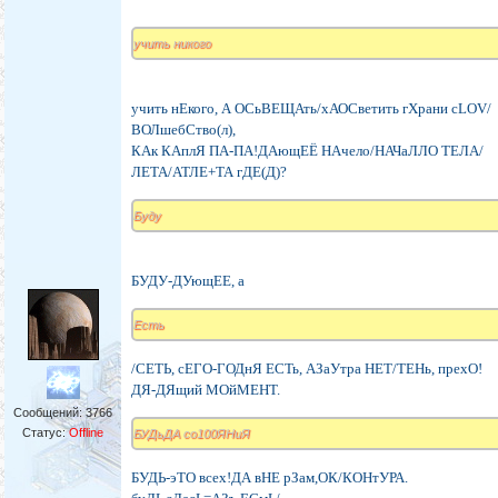
учить никого
учить нЕкого, А ОСьВЕЩАть/хАОСветить гХрани сLOV/
ВОЛшебСтво(л),
КАк КАплЯ ПА-ПА!ДАющЕЁ НАчело/НАЧаЛЛО ТЕЛА/
ЛЕТА/АТЛЕ+ТА гДЕ(Д)?
Буду
БУДУ-ДУющЕЕ, а
Есть
/СЕТЬ, сЕГО-ГОДнЯ ЕСТь, АЗаУтра НЕТ/ТЕНь, прехО!
ДЯ-ДЯщий МОйМЕНТ.
Сообщений:
3766
Статус:
Offline
БУДьДА со100ЯНиЯ
БУДЬ-эТО всех!ДА вНЕ рЗам,ОК/КОНтУРА.