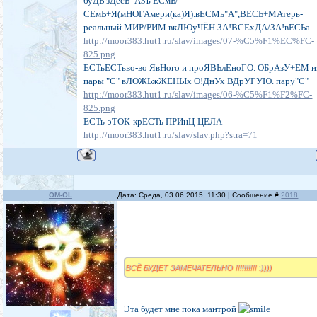
буДЬ зДесЬ=АЗъ ЕСмЬ/
СЕмЬ+Я(мНОГАмери(ка)Я).вЕСМь"А",ВЕСЬ+МАтерь-
реальный МИР/РИМ вкЛЮуЧЁН ЗА!ВСЕхДА/ЗА!вЕСЬа
http://moor383.hut1.ru/slav/images/07-%C5%F1%EC%FC-
825.png
ЕСТьЕСТьво-во ЯвНого и проЯВЬлЕноГО. ОБрАзУ+ЕМ и
пары "С" вЛОЖЬжЖЕНЫх О!ДнУх ВДрУГУЮ. пару"С"
http://moor383.hut1.ru/slav/images/06-%C5%F1%F2%FC-
825.png
ЕСТь-эТОК-крЕСТь ПРИнЦ-ЦЕЛА
http://moor383.hut1.ru/slav/slav.php?stra=71
OM-OL
Дата: Среда, 03.06.2015, 11:30 | Сообщение #
2018
ВСЁ БУДЕТ ЗАМЕЧАТЕЛЬНО !!!!!!!!!! :))))
Эта будет мне пока мантрой