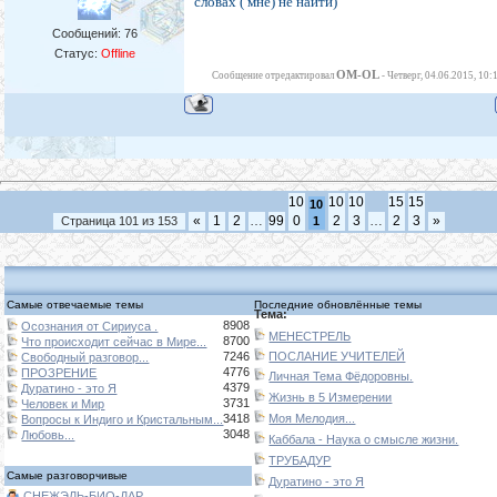
словах ( мне) не найти)
Сообщений:
76
Статус:
Offline
OM-OL
Сообщение отредактировал
-
Четверг, 04.06.2015, 10:
10
10
10
15
15
10
«
1
2
…
99
0
2
3
…
2
3
»
Страница
101
из
153
1
Самые отвечаемые темы
Последние обновлённые темы
Тема:
8908
Осознания от Сириуса .
МЕНЕСТРЕЛЬ
8700
Что происходит сейчас в Мире...
7246
ПОСЛАНИЕ УЧИТЕЛЕЙ
Свободный разговор...
4776
ПРОЗРЕНИЕ
Личная Тема Фёдоровны.
4379
Дуратино - это Я
Жизнь в 5 Измерении
3731
Человек и Мир
3418
Моя Мелодия...
Вопросы к Индиго и Кристальным...
3048
Любовь...
Каббала - Наука о смысле жизни.
ТРУБАДУР
Самые разговорчивые
Дуратино - это Я
СНЕЖЭЛЬ-БИО-ДАР