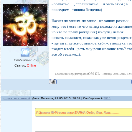
- болтать о ...., спрашивать о.... и быть этим ( в
последнем - тишина безценна)
Насчет желаниях- желание - желаниям рознь и ..
кому что ( есть то что на вид похоже на желание
но что по праву рождения{ из сути} нельзя
назвать желанием, также как уже нелзя разделит
- где ты а где все остальное, себя -от воздуха чт
входит в тебя...;есть ли у реки желание течь? эт
все об этом же...).
Сообщений:
76
Статус:
Offline
OM-OL
Сообщение отредактировал
-
Пятница, 29.05.2015, 12:
страж_вселенной
Дата: Пятница, 29.05.2015, 20:02 | Сообщение #
2010
У Цыгана ЯНА есть три БАЯНА Орёл, Лев, Конь..........